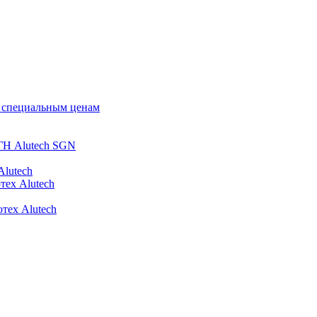
о специальным ценам
ГН Alutech SGN
Alutech
тех Alutech
тех Alutech