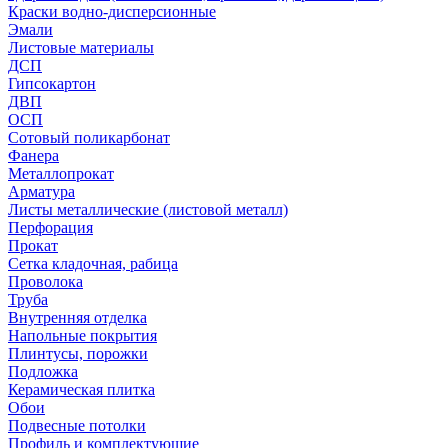
Краски водно-дисперсионные
Эмали
Листовые материалы
ДСП
Гипсокартон
ДВП
ОСП
Сотовый поликарбонат
Фанера
Металлопрокат
Арматура
Листы металлические (листовой металл)
Перфорация
Прокат
Сетка кладочная, рабица
Проволока
Труба
Внутренняя отделка
Напольные покрытия
Плинтусы, порожки
Подложка
Керамическая плитка
Обои
Подвесные потолки
Профиль и комплектующие