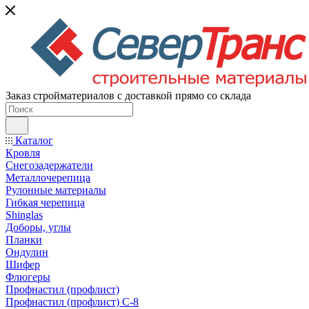
Заказ стройматериалов с доставкой прямо со склада
Каталог
Кровля
Снегозадержатели
Металлочерепица
Рулонные материалы
Гибкая черепица
Shinglas
Доборы, углы
Планки
Ондулин
Шифер
Флюгеры
Профнастил (профлист)
Профнастил (профлист) С-8