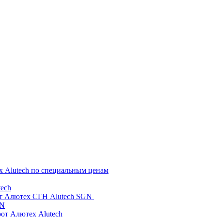
х Alutech по специальным ценам
ech
от Алютех СГН Alutech SGN
GN
рот Алютех Alutech