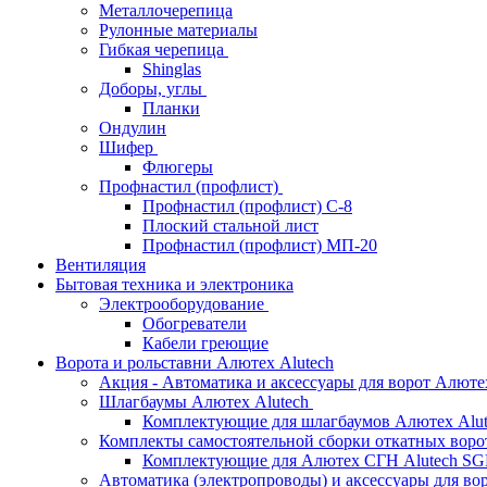
Металлочерепица
Рулонные материалы
Гибкая черепица
Shinglas
Доборы, углы
Планки
Ондулин
Шифер
Флюгеры
Профнастил (профлист)
Профнастил (профлист) С-8
Плоский стальной лист
Профнастил (профлист) МП-20
Вентиляция
Бытовая техника и электроника
Электрооборудование
Обогреватели
Кабели греющие
Ворота и рольставни Алютех Alutech
Акция - Автоматика и аксессуары для ворот Алюте
Шлагбаумы Алютех Alutech
Комплектующие для шлагбаумов Алютех Alut
Комплекты самостоятельной сборки откатных вор
Комплектующие для Алютех СГН Alutech S
Автоматика (электропроводы) и аксессуары для во