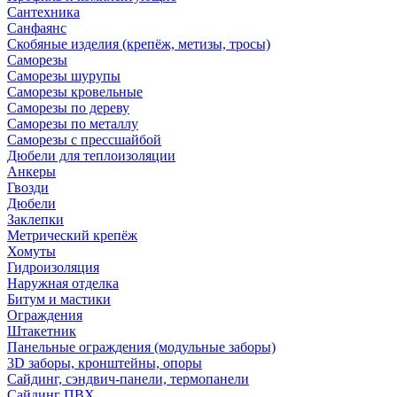
Сантехника
Санфаянс
Скобяные изделия (крепёж, метизы, тросы)
Саморезы
Саморезы шурупы
Саморезы кровельные
Саморезы по дереву
Саморезы по металлу
Саморезы с прессшайбой
Дюбели для теплоизоляции
Анкеры
Гвозди
Дюбели
Заклепки
Метрический крепёж
Хомуты
Гидроизоляция
Наружная отделка
Битум и мастики
Ограждения
Штакетник
Панельные ограждения (модульные заборы)
3D заборы, кронштейны, опоры
Cайдинг, сэндвич-панели, термопанели
Сайдинг ПВХ