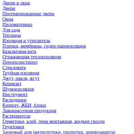
Двери и окна
Двери
Противопожарные двери
Окна
Пиломатериал
Для сада
Теплицы
Изоляция и утеплитель
Пленки, мембраны, гидро-пароизоляция
Базальтовая вата
Отражающая теплоизоляция
Пенополистирол
Стекловата
Трубная изоляция
Джут, пакля, жгут
Керамзит
Шумоизоляция
Инструмент
Расходники
Кирпич, ЖБИ, блоки
Лакокрасочная продукция
Растворители
Герметики, клей, пена монтажная, жидкие гвозди
Грунтовки
Здоровый дом (антисептики, пропитки, деревозащита)