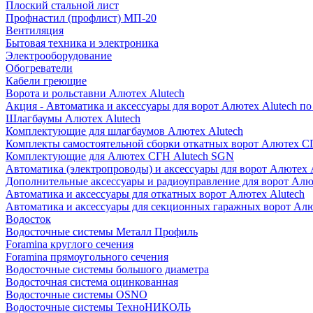
Плоский стальной лист
Профнастил (профлист) МП-20
Вентиляция
Бытовая техника и электроника
Электрооборудование
Обогреватели
Кабели греющие
Ворота и рольставни Алютех Alutech
Акция - Автоматика и аксессуары для ворот Алютех Alutech п
Шлагбаумы Алютех Alutech
Комплектующие для шлагбаумов Алютех Alutech
Комплекты самостоятельной сборки откатных ворот Алютех С
Комплектующие для Алютех СГН Alutech SGN
Автоматика (электропроводы) и аксессуары для ворот Алютех 
Дополнительные аксессуары и радиоуправление для ворот Алю
Автоматика и аксессуары для откатных ворот Алютех Alutech
Автоматика и аксессуары для секционных гаражных ворот Алю
Водосток
Водосточные системы Металл Профиль
Foramina круглого сечения
Foramina прямоугольного сечения
Водосточные системы большого диаметра
Водосточная система оцинкованная
Водосточные системы OSNO
Водосточные системы ТехноНИКОЛЬ