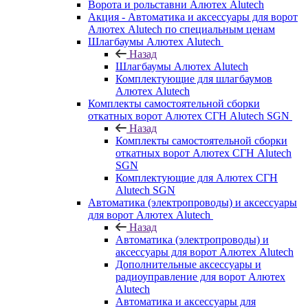
Ворота и рольставни Алютех Alutech
Акция - Автоматика и аксессуары для ворот
Алютех Alutech по специальным ценам
Шлагбаумы Алютех Alutech
Назад
Шлагбаумы Алютех Alutech
Комплектующие для шлагбаумов
Алютех Alutech
Комплекты самостоятельной сборки
откатных ворот Алютех СГН Alutech SGN
Назад
Комплекты самостоятельной сборки
откатных ворот Алютех СГН Alutech
SGN
Комплектующие для Алютех СГН
Alutech SGN
Автоматика (электропроводы) и аксессуары
для ворот Алютех Alutech
Назад
Автоматика (электропроводы) и
аксессуары для ворот Алютех Alutech
Дополнительные аксессуары и
радиоуправление для ворот Алютех
Alutech
Автоматика и аксессуары для