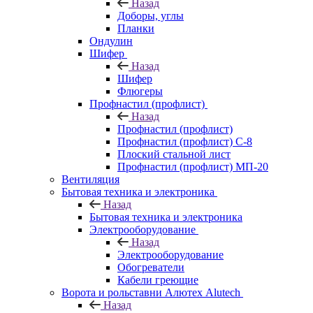
Назад
Доборы, углы
Планки
Ондулин
Шифер
Назад
Шифер
Флюгеры
Профнастил (профлист)
Назад
Профнастил (профлист)
Профнастил (профлист) С-8
Плоский стальной лист
Профнастил (профлист) МП-20
Вентиляция
Бытовая техника и электроника
Назад
Бытовая техника и электроника
Электрооборудование
Назад
Электрооборудование
Обогреватели
Кабели греющие
Ворота и рольставни Алютех Alutech
Назад