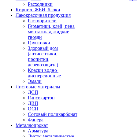
Расходники
Кирпич, ЖБИ, блоки
Лакокрасочная продукция
Растворители
Герметики, клей, пена
монтажная, жидкие
гвозди
Грунтовки
Здоровый дом
(антисептики,
пропитки,
деревозащита)
Краски водно-
дисперсионные
Эмали
Листовые материалы
ДСП
Гипсокартон
ДВП
ОСП
Сотовый поликарбонат
Фанера
Металлопрокат
Арматура
Листы металлические