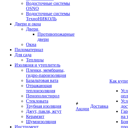
Водосточные системы
OSNO
Водосточные системы
ТехноНИКОЛЬ
Двери и окна
Двери
Противопожарные
двери
Окна
Пиломатериал
Для сада
Теплицы
Изоляция и утеплитель
Пленки, мембраны,
гидро-пароизоляция
Базальтовая вата
Как купи
Отражающая
теплоизоляция
Усл
Пенополистирол
опл
Стекловата
Усл
Трубная изоляция
Доставка
дос
Акции
Джут, пакля, жгут
Гар
Керамзит
на 
Шумоизоляция
Бон
Инструмент
про