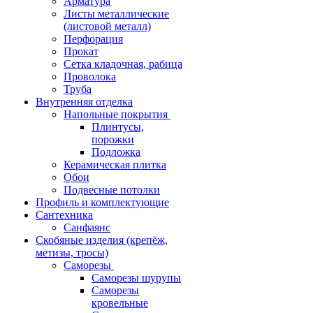
Арматура
Листы металлические
(листовой металл)
Перфорация
Прокат
Сетка кладочная, рабица
Проволока
Труба
Внутренняя отделка
Напольные покрытия
Плинтусы,
порожки
Подложка
Керамическая плитка
Обои
Подвесные потолки
Профиль и комплектующие
Сантехника
Санфаянс
Скобяные изделия (крепёж,
метизы, тросы)
Саморезы
Саморезы шурупы
Саморезы
кровельные