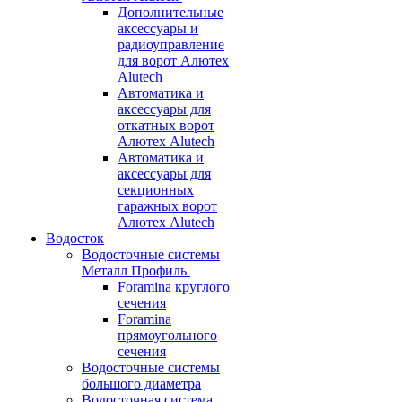
Дополнительные
аксессуары и
радиоуправление
для ворот Алютех
Alutech
Автоматика и
аксессуары для
откатных ворот
Алютех Alutech
Автоматика и
аксессуары для
секционных
гаражных ворот
Алютех Alutech
Водосток
Водосточные системы
Металл Профиль
Foramina круглого
сечения
Foramina
прямоугольного
сечения
Водосточные системы
большого диаметра
Водосточная система