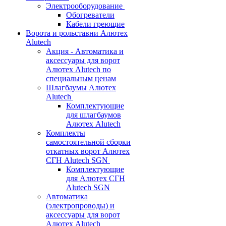
Электрооборудование
Обогреватели
Кабели греющие
Ворота и рольставни Алютех
Alutech
Акция - Автоматика и
аксессуары для ворот
Алютех Alutech по
специальным ценам
Шлагбаумы Алютех
Alutech
Комплектующие
для шлагбаумов
Алютех Alutech
Комплекты
самостоятельной сборки
откатных ворот Алютех
СГН Alutech SGN
Комплектующие
для Алютех СГН
Alutech SGN
Автоматика
(электропроводы) и
аксессуары для ворот
Алютех Alutech