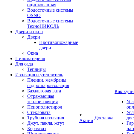
оцинкованная
Водосточные системы
OSNO
Водосточные системы
ТехноНИКОЛЬ
Двери и окна
Двери
Противопожарные
двери
Окна
Пиломатериал
Для сада
Теплицы
Изоляция и утеплитель
Пленки, мембраны,
гидро-пароизоляция
Базальтовая вата
Как купи
Отражающая
теплоизоляция
Усл
Пенополистирол
опл
Стекловата
Усл
Трубная изоляция
Доставка
дос
Акции
Джут, пакля, жгут
Гар
Керамзит
на 
Шумоизоляция
Бон