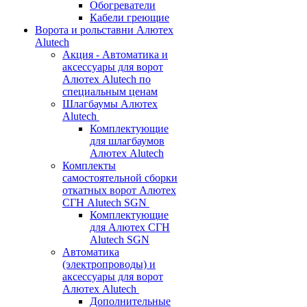
Обогреватели
Кабели греющие
Ворота и рольставни Алютех
Alutech
Акция - Автоматика и
аксессуары для ворот
Алютех Alutech по
специальным ценам
Шлагбаумы Алютех
Alutech
Комплектующие
для шлагбаумов
Алютех Alutech
Комплекты
самостоятельной сборки
откатных ворот Алютех
СГН Alutech SGN
Комплектующие
для Алютех СГН
Alutech SGN
Автоматика
(электропроводы) и
аксессуары для ворот
Алютех Alutech
Дополнительные