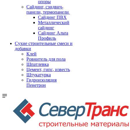
опоры
Cайдинг, сэндвич-
панели, термопанели
Сайдинг ПВХ
Металлический
сайдинг
Сайдинг Альта
Профиль
Сухие строительные смеси и
добавки
Клей
Ровнитель для пола
Шпатлевка
Цемент, гипс, известь
Штукатурка
Гидроизоляция
Пенетрон