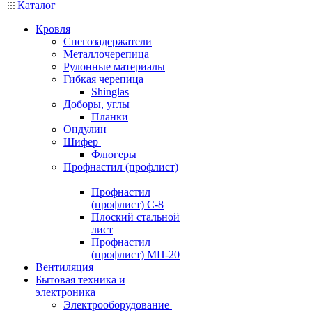
Каталог
Кровля
Снегозадержатели
Металлочерепица
Рулонные материалы
Гибкая черепица
Shinglas
Доборы, углы
Планки
Ондулин
Шифер
Флюгеры
Профнастил (профлист)
Профнастил
(профлист) С-8
Плоский стальной
лист
Профнастил
(профлист) МП-20
Вентиляция
Бытовая техника и
электроника
Электрооборудование