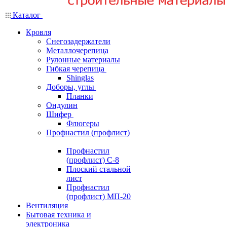
Каталог
Кровля
Снегозадержатели
Металлочерепица
Рулонные материалы
Гибкая черепица
Shinglas
Доборы, углы
Планки
Ондулин
Шифер
Флюгеры
Профнастил (профлист)
Профнастил
(профлист) С-8
Плоский стальной
лист
Профнастил
(профлист) МП-20
Вентиляция
Бытовая техника и
электроника