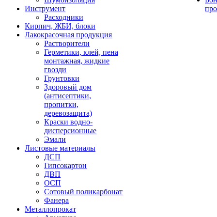
Инструмент
про
Расходники
Кирпич, ЖБИ, блоки
Лакокрасочная продукция
Растворители
Герметики, клей, пена
монтажная, жидкие
гвозди
Грунтовки
Здоровый дом
(антисептики,
пропитки,
деревозащита)
Краски водно-
дисперсионные
Эмали
Листовые материалы
ДСП
Гипсокартон
ДВП
ОСП
Сотовый поликарбонат
Фанера
Металлопрокат