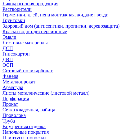
Лакокрасочная продукция
Растворители
Герметики, клей, пена монтажная, жидкие гвозди
Грунтовки
Здоровый дом (антисептики, пропитки, деревозащита)
Краски водно-дисперсионные
Эмали
Листовые материалы
ДСП
Гипсокартон
ДВП
ОСП
Сотовый поликарбонат
Фанера
Металлопрокат
Арматура
Листы металлические (листовой металл)
Перфорация
Прокат
Сетка кладочная, рабица
Проволока
Труба
Внутренняя отделка
Напольные покрытия
Плинтусы, порожки