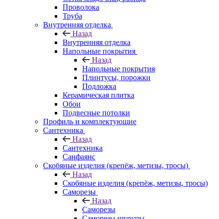
Проволока
Труба
Внутренняя отделка
Назад
Внутренняя отделка
Напольные покрытия
Назад
Напольные покрытия
Плинтусы, порожки
Подложка
Керамическая плитка
Обои
Подвесные потолки
Профиль и комплектующие
Сантехника
Назад
Сантехника
Санфаянс
Скобяные изделия (крепёж, метизы, тросы)
Назад
Скобяные изделия (крепёж, метизы, тросы)
Саморезы
Назад
Саморезы
Саморезы шурупы