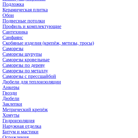
Подложка
Керамическая плитка
Обои
Подвесные потолки
Профиль и комплектующие
Сантехника
Санфаянс
Скобяные изделия (крепёж, метизы, тросы)
Саморезы
Саморезы шурупы
Саморезы кровельные
Саморезы по дереву
Саморезы по металлу
Саморезы с прессшайбой
Дюбели для теплоизоляции
Анкеры
Гвозди
Дюбели
Заклепки
Метрический крепёж
Хомуты
Гидроизоляция
Наружная отделка
Битум и мастики
Ограждения