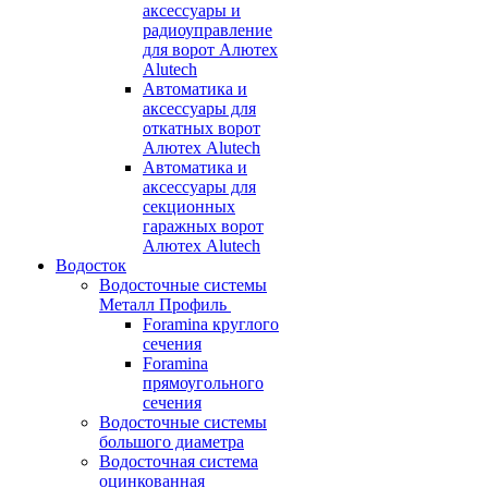
аксессуары и
радиоуправление
для ворот Алютех
Alutech
Автоматика и
аксессуары для
откатных ворот
Алютех Alutech
Автоматика и
аксессуары для
секционных
гаражных ворот
Алютех Alutech
Водосток
Водосточные системы
Металл Профиль
Foramina круглого
сечения
Foramina
прямоугольного
сечения
Водосточные системы
большого диаметра
Водосточная система
оцинкованная