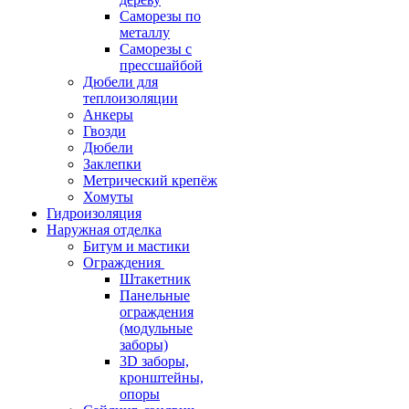
Саморезы по
металлу
Саморезы с
прессшайбой
Дюбели для
теплоизоляции
Анкеры
Гвозди
Дюбели
Заклепки
Метрический крепёж
Хомуты
Гидроизоляция
Наружная отделка
Битум и мастики
Ограждения
Штакетник
Панельные
ограждения
(модульные
заборы)
3D заборы,
кронштейны,
опоры