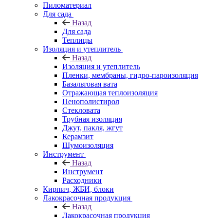
Пиломатериал
Для сада
Назад
Для сада
Теплицы
Изоляция и утеплитель
Назад
Изоляция и утеплитель
Пленки, мембраны, гидро-пароизоляция
Базальтовая вата
Отражающая теплоизоляция
Пенополистирол
Стекловата
Трубная изоляция
Джут, пакля, жгут
Керамзит
Шумоизоляция
Инструмент
Назад
Инструмент
Расходники
Кирпич, ЖБИ, блоки
Лакокрасочная продукция
Назад
Лакокрасочная продукция