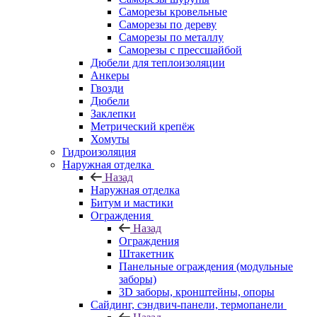
Саморезы кровельные
Саморезы по дереву
Саморезы по металлу
Саморезы с прессшайбой
Дюбели для теплоизоляции
Анкеры
Гвозди
Дюбели
Заклепки
Метрический крепёж
Хомуты
Гидроизоляция
Наружная отделка
Назад
Наружная отделка
Битум и мастики
Ограждения
Назад
Ограждения
Штакетник
Панельные ограждения (модульные
заборы)
3D заборы, кронштейны, опоры
Cайдинг, сэндвич-панели, термопанели