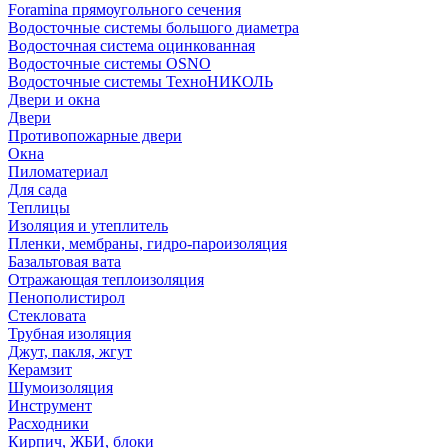
Foramina прямоугольного сечения
Водосточные системы большого диаметра
Водосточная система оцинкованная
Водосточные системы OSNO
Водосточные системы ТехноНИКОЛЬ
Двери и окна
Двери
Противопожарные двери
Окна
Пиломатериал
Для сада
Теплицы
Изоляция и утеплитель
Пленки, мембраны, гидро-пароизоляция
Базальтовая вата
Отражающая теплоизоляция
Пенополистирол
Стекловата
Трубная изоляция
Джут, пакля, жгут
Керамзит
Шумоизоляция
Инструмент
Расходники
Кирпич, ЖБИ, блоки