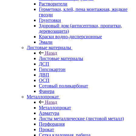
Растворители
Герметики, клей, пена монтажная, жидкие
гвозди
Грунтовки
Здоровый дом (антисептики, пропитки,
деревозащита)
Краски водно-дисперсионные
Эмали
Листовые материалы
Назад
Листовые материалы
ДСП
Гипсокартон
ДВП
ОСП
Сотовый поликарбонат
Фанера
Металлопрокат
Назад
Металлопрокат
Арматура
Листы металлические (листовой металл)
Перфорация
Прокат
Сетка кладочная, рабица