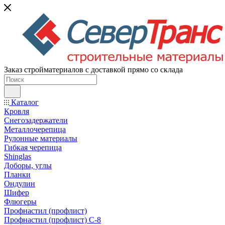
Заказ стройматериалов с доставкой прямо со склада
Каталог
Кровля
Снегозадержатели
Металлочерепица
Рулонные материалы
Гибкая черепица
Shinglas
Доборы, углы
Планки
Ондулин
Шифер
Флюгеры
Профнастил (профлист)
Профнастил (профлист) С-8