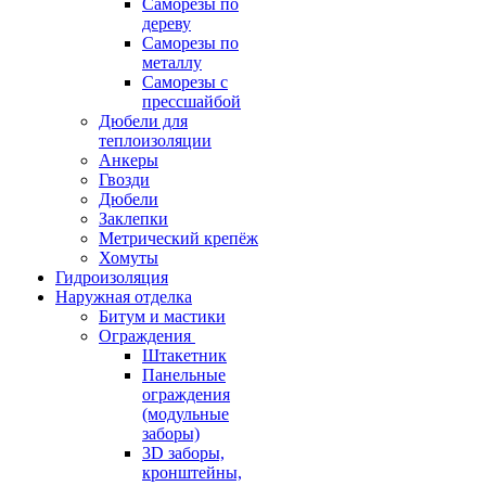
Саморезы по
дереву
Саморезы по
металлу
Саморезы с
прессшайбой
Дюбели для
теплоизоляции
Анкеры
Гвозди
Дюбели
Заклепки
Метрический крепёж
Хомуты
Гидроизоляция
Наружная отделка
Битум и мастики
Ограждения
Штакетник
Панельные
ограждения
(модульные
заборы)
3D заборы,
кронштейны,