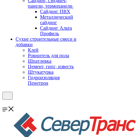
Cайдинг, сэндвич-
панели, термопанели
Сайдинг ПВХ
Металлический
сайдинг
Сайдинг Альта
Профиль
Сухие строительные смеси и
добавки
Клей
Ровнитель для пола
Шпатлевка
Цемент, гипс, известь
Штукатурка
Гидроизоляция
Пенетрон