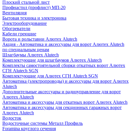
Плоский стальной лист
Профнастил (профлист) МП-20
Вентиляция
Бытовая техника и электроника
Электрооборудование
Обогреватели
Кабели греющие
Ворота и рольставни Алютех Alutech
Акция - Автоматика и аксессуары для ворот Алютех Alutech
по специальным ценам
Шлагбаумы Алютех Alutech
Комплектующие для шлагбаумов Алютех Alutech
Комплекты самостоятельной сборки откатных ворот Алютех
СГН Alutech SGN
Комплектующие для Алютех СГН Alutech SGN
Автоматика (электропроводы) и аксессуары для ворот Алютех
Alutech
Дополнительные аксессуары и радиоуправление для ворот
Алютех Alutech
Автоматика и аксессуары для откатных ворот Алютех Alutech
Автоматика и аксессуары для секционных гаражных ворот
Алютех Alutech
Водосток
Водосточные системы Металл Профиль
Foramina круглого сечения