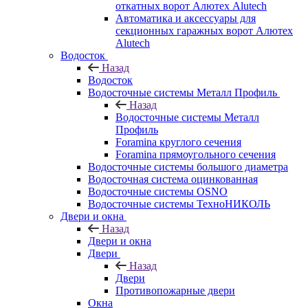
откатных ворот Алютех Alutech
Автоматика и аксессуары для
секционных гаражных ворот Алютех
Alutech
Водосток
Назад
Водосток
Водосточные системы Металл Профиль
Назад
Водосточные системы Металл
Профиль
Foramina круглого сечения
Foramina прямоугольного сечения
Водосточные системы большого диаметра
Водосточная система оцинкованная
Водосточные системы OSNO
Водосточные системы ТехноНИКОЛЬ
Двери и окна
Назад
Двери и окна
Двери
Назад
Двери
Противопожарные двери
Окна