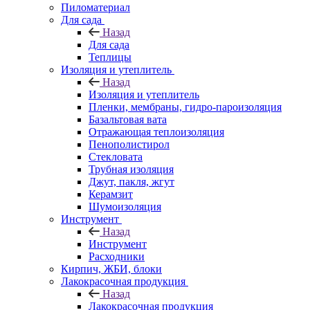
Пиломатериал
Для сада
Назад
Для сада
Теплицы
Изоляция и утеплитель
Назад
Изоляция и утеплитель
Пленки, мембраны, гидро-пароизоляция
Базальтовая вата
Отражающая теплоизоляция
Пенополистирол
Стекловата
Трубная изоляция
Джут, пакля, жгут
Керамзит
Шумоизоляция
Инструмент
Назад
Инструмент
Расходники
Кирпич, ЖБИ, блоки
Лакокрасочная продукция
Назад
Лакокрасочная продукция