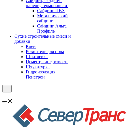
Cайдинг, сэндвич-
панели, термопанели
Сайдинг ПВХ
Металлический
сайдинг
Сайдинг Альта
Профиль
Сухие строительные смеси и
добавки
Клей
Ровнитель для пола
Шпатлевка
Цемент, гипс, известь
Штукатурка
Гидроизоляция
Пенетрон