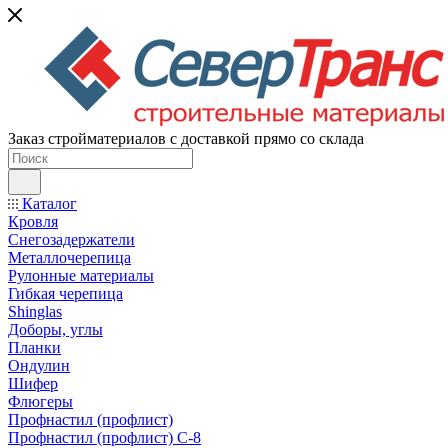
Заказ стройматериалов с доставкой прямо со склада
Каталог
Кровля
Снегозадержатели
Металлочерепица
Рулонные материалы
Гибкая черепица
Shinglas
Доборы, углы
Планки
Ондулин
Шифер
Флюгеры
Профнастил (профлист)
Профнастил (профлист) С-8