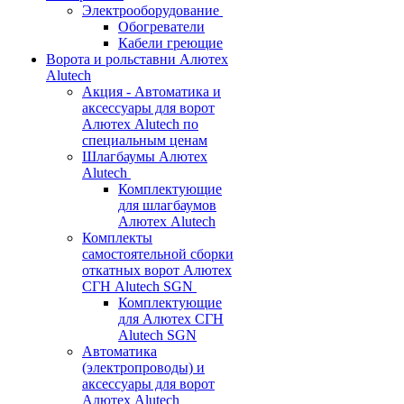
Электрооборудование
Обогреватели
Кабели греющие
Ворота и рольставни Алютех
Alutech
Акция - Автоматика и
аксессуары для ворот
Алютех Alutech по
специальным ценам
Шлагбаумы Алютех
Alutech
Комплектующие
для шлагбаумов
Алютех Alutech
Комплекты
самостоятельной сборки
откатных ворот Алютех
СГН Alutech SGN
Комплектующие
для Алютех СГН
Alutech SGN
Автоматика
(электропроводы) и
аксессуары для ворот
Алютех Alutech