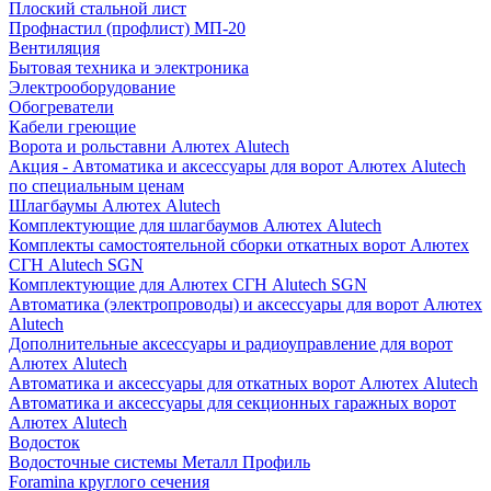
Плоский стальной лист
Профнастил (профлист) МП-20
Вентиляция
Бытовая техника и электроника
Электрооборудование
Обогреватели
Кабели греющие
Ворота и рольставни Алютех Alutech
Акция - Автоматика и аксессуары для ворот Алютех Alutech
по специальным ценам
Шлагбаумы Алютех Alutech
Комплектующие для шлагбаумов Алютех Alutech
Комплекты самостоятельной сборки откатных ворот Алютех
СГН Alutech SGN
Комплектующие для Алютех СГН Alutech SGN
Автоматика (электропроводы) и аксессуары для ворот Алютех
Alutech
Дополнительные аксессуары и радиоуправление для ворот
Алютех Alutech
Автоматика и аксессуары для откатных ворот Алютех Alutech
Автоматика и аксессуары для секционных гаражных ворот
Алютех Alutech
Водосток
Водосточные системы Металл Профиль
Foramina круглого сечения