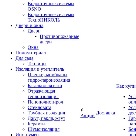
Водосточные системы
OSNO
Водосточные системы
ТехноНИКОЛЬ
Двери и окна
Двери
Противопожарные
двери
Окна
Пиломатериал
Для сада
Теплицы
Изоляция и утеплитель
Пленки, мембраны,
гидро-пароизоляция
Базальтовая вата
Как купи
Отражающая
теплоизоляция
Усл
Пенополистирол
опл
Стекловата
Усл
Трубная изоляция
Доставка
дос
Акции
Джут, пакля, жгут
Гар
Керамзит
на 
Шумоизоляция
Бон
Инструмент
про