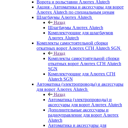
Ворота и рольставни Алютех Alutech
Акция - Автоматика и аксессуары для ворот
Алютех Alutech по специальным ценам
Шлагбаумы Алютех Alutech
Назад
Шлагбаумы Алютех Alutech
Комплектующие для шлагбаумов
Алютех Alutech
Комплекты самостоятельной сборки
откатных ворот Алютех СГН Alutech SGN
Назад
Комплекты самостоятельной сборки
откатных ворот Алютех СГН Alutech
SGN
Комплектующие для Алютех СГН
Alutech SGN
Автоматика (электропроводы) и аксессуары
для ворот Алютех Alutech
Назад
Автоматика (электропроводы) и
аксессуары для ворот Алютех Alutech
Дополнительные аксессуары и
радиоуправление для ворот Алютех
Alutech
Автоматика и аксессуары для