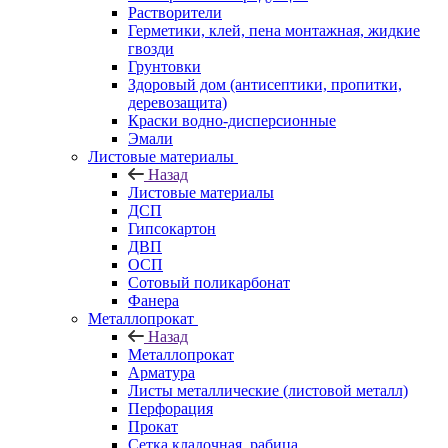
Растворители
Герметики, клей, пена монтажная, жидкие
гвозди
Грунтовки
Здоровый дом (антисептики, пропитки,
деревозащита)
Краски водно-дисперсионные
Эмали
Листовые материалы
Назад
Листовые материалы
ДСП
Гипсокартон
ДВП
ОСП
Сотовый поликарбонат
Фанера
Металлопрокат
Назад
Металлопрокат
Арматура
Листы металлические (листовой металл)
Перфорация
Прокат
Сетка кладочная, рабица