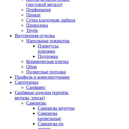
(листовой металл)
Перфорация
Прокат
Сетка кладочная, рабица
Проволока
Труба
Внутренняя отделка
Напольные покрытия
Плинтусы,
порожки
Подложка
Керамическая плитка
Обои
Подвесные потолки
Профиль и комплектующие
Сантехника
Санфаянс
Скобяные изделия (крепёж,
метизы, тросы)
Саморезы
Саморезы шурупы
Саморезы
кровельные
Саморезы по
дереву