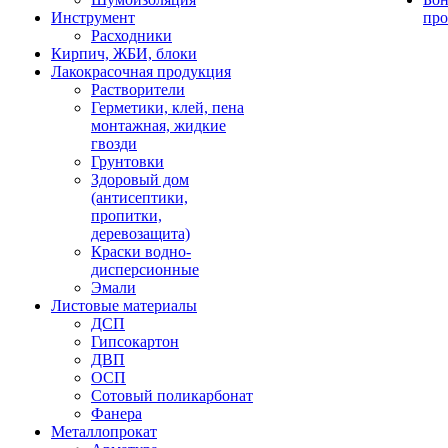
Инструмент
про
Расходники
Кирпич, ЖБИ, блоки
Лакокрасочная продукция
Растворители
Герметики, клей, пена
монтажная, жидкие
гвозди
Грунтовки
Здоровый дом
(антисептики,
пропитки,
деревозащита)
Краски водно-
дисперсионные
Эмали
Листовые материалы
ДСП
Гипсокартон
ДВП
ОСП
Сотовый поликарбонат
Фанера
Металлопрокат