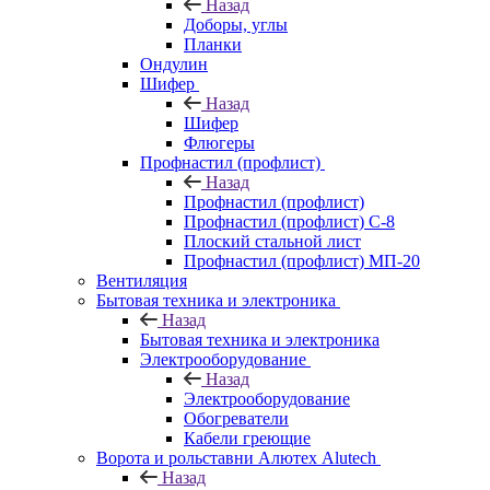
Назад
Доборы, углы
Планки
Ондулин
Шифер
Назад
Шифер
Флюгеры
Профнастил (профлист)
Назад
Профнастил (профлист)
Профнастил (профлист) С-8
Плоский стальной лист
Профнастил (профлист) МП-20
Вентиляция
Бытовая техника и электроника
Назад
Бытовая техника и электроника
Электрооборудование
Назад
Электрооборудование
Обогреватели
Кабели греющие
Ворота и рольставни Алютех Alutech
Назад