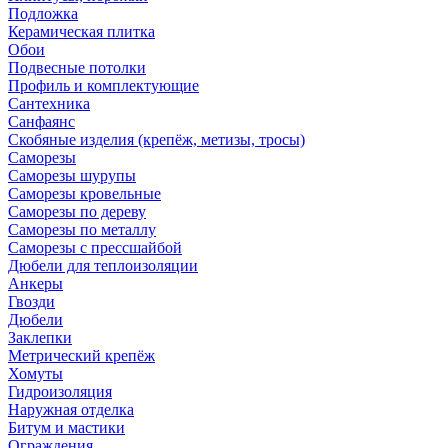
Подложка
Керамическая плитка
Обои
Подвесные потолки
Профиль и комплектующие
Сантехника
Санфаянс
Скобяные изделия (крепёж, метизы, тросы)
Саморезы
Саморезы шурупы
Саморезы кровельные
Саморезы по дереву
Саморезы по металлу
Саморезы с прессшайбой
Дюбели для теплоизоляции
Анкеры
Гвозди
Дюбели
Заклепки
Метрический крепёж
Хомуты
Гидроизоляция
Наружная отделка
Битум и мастики
Ограждения