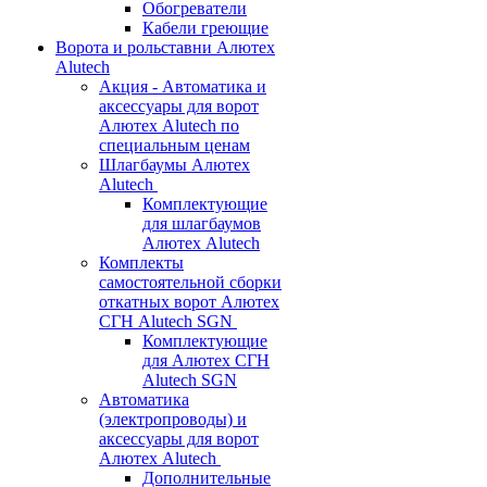
Обогреватели
Кабели греющие
Ворота и рольставни Алютех
Alutech
Акция - Автоматика и
аксессуары для ворот
Алютех Alutech по
специальным ценам
Шлагбаумы Алютех
Alutech
Комплектующие
для шлагбаумов
Алютех Alutech
Комплекты
самостоятельной сборки
откатных ворот Алютех
СГН Alutech SGN
Комплектующие
для Алютех СГН
Alutech SGN
Автоматика
(электропроводы) и
аксессуары для ворот
Алютех Alutech
Дополнительные