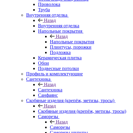
Проволока
Труба
Внутренняя отделка
Назад
Внутренняя отделка
Напольные покрытия
Назад
Напольные покрытия
Плинтусы, порожки
Подложка
Керамическая плитка
Обои
Подвесные потолки
Профиль и комплектующие
Сантехника
Назад
Сантехника
Санфаянс
Скобяные изделия (крепёж, метизы, тросы)
Назад
Скобяные изделия (крепёж, метизы, тросы)
Саморезы
Назад
Саморезы
Саморезы шурупы