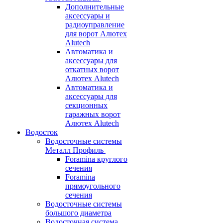
Дополнительные
аксессуары и
радиоуправление
для ворот Алютех
Alutech
Автоматика и
аксессуары для
откатных ворот
Алютех Alutech
Автоматика и
аксессуары для
секционных
гаражных ворот
Алютех Alutech
Водосток
Водосточные системы
Металл Профиль
Foramina круглого
сечения
Foramina
прямоугольного
сечения
Водосточные системы
большого диаметра
Водосточная система