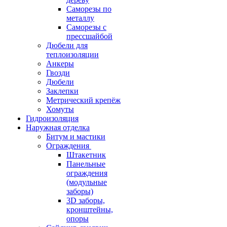
Саморезы по
металлу
Саморезы с
прессшайбой
Дюбели для
теплоизоляции
Анкеры
Гвозди
Дюбели
Заклепки
Метрический крепёж
Хомуты
Гидроизоляция
Наружная отделка
Битум и мастики
Ограждения
Штакетник
Панельные
ограждения
(модульные
заборы)
3D заборы,
кронштейны,
опоры