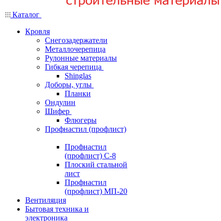
Каталог
Кровля
Снегозадержатели
Металлочерепица
Рулонные материалы
Гибкая черепица
Shinglas
Доборы, углы
Планки
Ондулин
Шифер
Флюгеры
Профнастил (профлист)
Профнастил
(профлист) С-8
Плоский стальной
лист
Профнастил
(профлист) МП-20
Вентиляция
Бытовая техника и
электроника