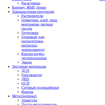
Расходники
Кирпич, ЖБИ, блоки
Лакокрасочная продукция
Растворители
Герметики, клей, пена
монтажная, жидкие
гвозди
Грунтовки
Здоровый дом
(антисептики,
пропитки,
деревозащита)
Краски водно-
дисперсионные
Эмали
Листовые материалы
ДСП
Гипсокартон
ДВП
ОСП
Сотовый поликарбонат
Фанера
Металлопрокат
Арматура
Листы металлические