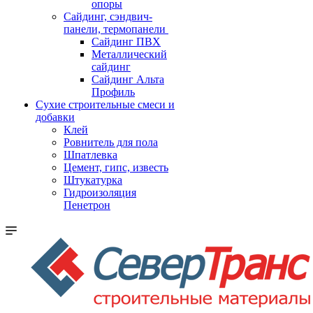
опоры
Cайдинг, сэндвич-
панели, термопанели
Сайдинг ПВХ
Металлический
сайдинг
Сайдинг Альта
Профиль
Сухие строительные смеси и
добавки
Клей
Ровнитель для пола
Шпатлевка
Цемент, гипс, известь
Штукатурка
Гидроизоляция
Пенетрон