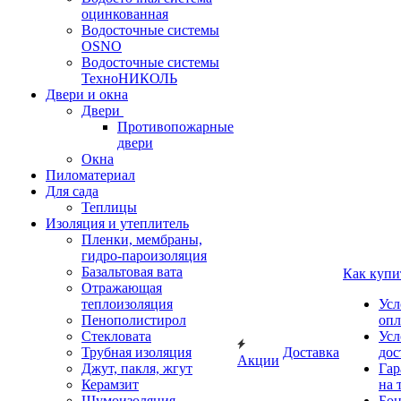
оцинкованная
Водосточные системы
OSNO
Водосточные системы
ТехноНИКОЛЬ
Двери и окна
Двери
Противопожарные
двери
Окна
Пиломатериал
Для сада
Теплицы
Изоляция и утеплитель
Пленки, мембраны,
гидро-пароизоляция
Базальтовая вата
Как купи
Отражающая
теплоизоляция
Усл
Пенополистирол
опл
Стекловата
Усл
Трубная изоляция
Доставка
дос
Акции
Джут, пакля, жгут
Гар
Керамзит
на 
Шумоизоляция
Бон