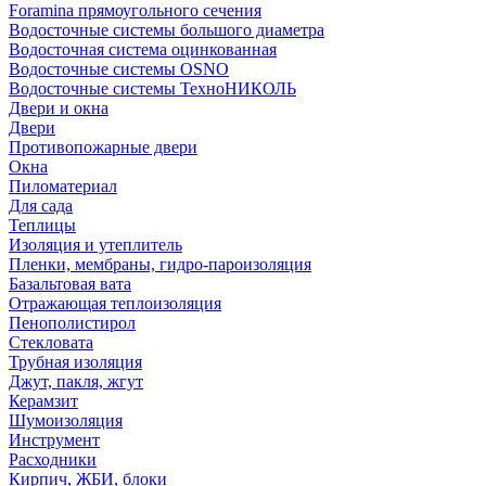
Foramina прямоугольного сечения
Водосточные системы большого диаметра
Водосточная система оцинкованная
Водосточные системы OSNO
Водосточные системы ТехноНИКОЛЬ
Двери и окна
Двери
Противопожарные двери
Окна
Пиломатериал
Для сада
Теплицы
Изоляция и утеплитель
Пленки, мембраны, гидро-пароизоляция
Базальтовая вата
Отражающая теплоизоляция
Пенополистирол
Стекловата
Трубная изоляция
Джут, пакля, жгут
Керамзит
Шумоизоляция
Инструмент
Расходники
Кирпич, ЖБИ, блоки