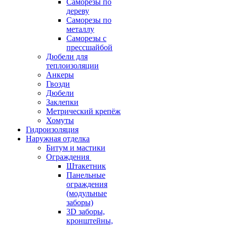
Саморезы по
дереву
Саморезы по
металлу
Саморезы с
прессшайбой
Дюбели для
теплоизоляции
Анкеры
Гвозди
Дюбели
Заклепки
Метрический крепёж
Хомуты
Гидроизоляция
Наружная отделка
Битум и мастики
Ограждения
Штакетник
Панельные
ограждения
(модульные
заборы)
3D заборы,
кронштейны,