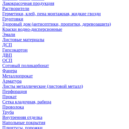
Лакокрасочная продукция
Растворители
Герметики, клей, пена монтажная, жидкие гвозди
Грунтовки
Здоровый дом (антисептики, пропитки, деревозащита)
Краски водно-дисперсионные
Эмали
Листовые материалы
ДСП
Гипсокартон
ДВП
ОСП
Сотовый поликарбонат
Фанера
Металлопрокат
Арматура
Листы металлические (листовой металл)
Перфорация
Прокат
Сетка кладочная, рабица
Проволока
Труба
Внутренняя отделка
Напольные покрытия
Плинтусы, порожки