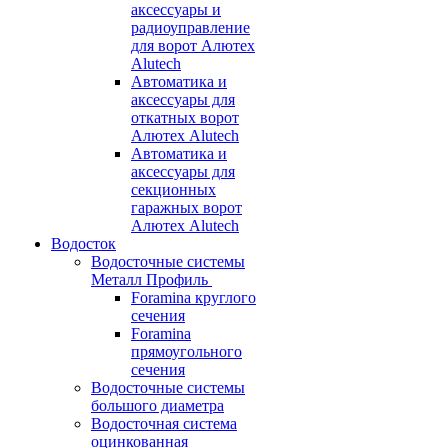
аксессуары и
радиоуправление
для ворот Алютех
Alutech
Автоматика и
аксессуары для
откатных ворот
Алютех Alutech
Автоматика и
аксессуары для
секционных
гаражных ворот
Алютех Alutech
Водосток
Водосточные системы
Металл Профиль
Foramina круглого
сечения
Foramina
прямоугольного
сечения
Водосточные системы
большого диаметра
Водосточная система
оцинкованная