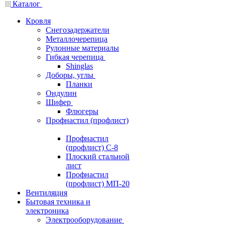
Каталог
Кровля
Снегозадержатели
Металлочерепица
Рулонные материалы
Гибкая черепица
Shinglas
Доборы, углы
Планки
Ондулин
Шифер
Флюгеры
Профнастил (профлист)
Профнастил
(профлист) С-8
Плоский стальной
лист
Профнастил
(профлист) МП-20
Вентиляция
Бытовая техника и
электроника
Электрооборудование