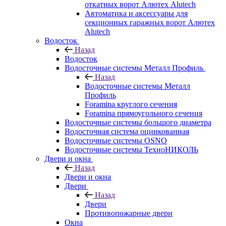
откатных ворот Алютех Alutech
Автоматика и аксессуары для
секционных гаражных ворот Алютех
Alutech
Водосток
Назад
Водосток
Водосточные системы Металл Профиль
Назад
Водосточные системы Металл
Профиль
Foramina круглого сечения
Foramina прямоугольного сечения
Водосточные системы большого диаметра
Водосточная система оцинкованная
Водосточные системы OSNO
Водосточные системы ТехноНИКОЛЬ
Двери и окна
Назад
Двери и окна
Двери
Назад
Двери
Противопожарные двери
Окна