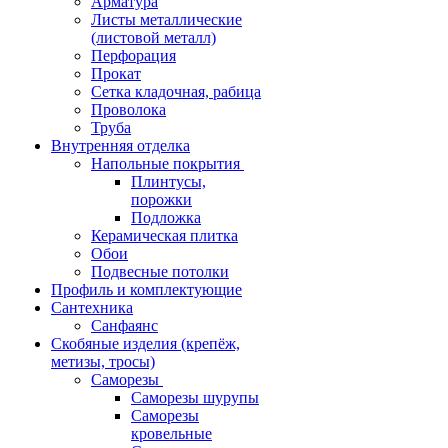
Арматура
Листы металлические
(листовой металл)
Перфорация
Прокат
Сетка кладочная, рабица
Проволока
Труба
Внутренняя отделка
Напольные покрытия
Плинтусы,
порожки
Подложка
Керамическая плитка
Обои
Подвесные потолки
Профиль и комплектующие
Сантехника
Санфаянс
Скобяные изделия (крепёж,
метизы, тросы)
Саморезы
Саморезы шурупы
Саморезы
кровельные