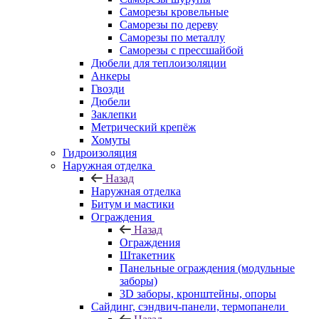
Саморезы кровельные
Саморезы по дереву
Саморезы по металлу
Саморезы с прессшайбой
Дюбели для теплоизоляции
Анкеры
Гвозди
Дюбели
Заклепки
Метрический крепёж
Хомуты
Гидроизоляция
Наружная отделка
Назад
Наружная отделка
Битум и мастики
Ограждения
Назад
Ограждения
Штакетник
Панельные ограждения (модульные
заборы)
3D заборы, кронштейны, опоры
Cайдинг, сэндвич-панели, термопанели