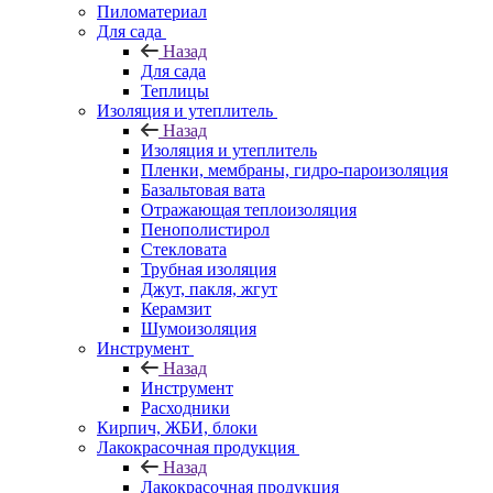
Пиломатериал
Для сада
Назад
Для сада
Теплицы
Изоляция и утеплитель
Назад
Изоляция и утеплитель
Пленки, мембраны, гидро-пароизоляция
Базальтовая вата
Отражающая теплоизоляция
Пенополистирол
Стекловата
Трубная изоляция
Джут, пакля, жгут
Керамзит
Шумоизоляция
Инструмент
Назад
Инструмент
Расходники
Кирпич, ЖБИ, блоки
Лакокрасочная продукция
Назад
Лакокрасочная продукция