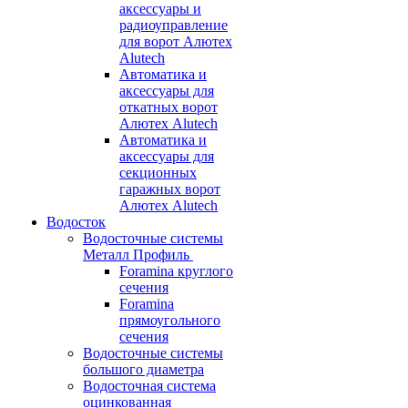
аксессуары и
радиоуправление
для ворот Алютех
Alutech
Автоматика и
аксессуары для
откатных ворот
Алютех Alutech
Автоматика и
аксессуары для
секционных
гаражных ворот
Алютех Alutech
Водосток
Водосточные системы
Металл Профиль
Foramina круглого
сечения
Foramina
прямоугольного
сечения
Водосточные системы
большого диаметра
Водосточная система
оцинкованная