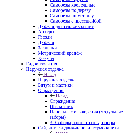
Саморезы кровельные
Саморезы по дереву
Саморезы по металлу
Саморезы с прессшайбой
Дюбели для теплоизоляции
Анкеры
Гвозди
Дюбели
Заклепки
Метрический крепёж
Хомуты
Гидроизоляция
Наружная отделка
Назад
Наружная отделка
Битум и мастики
Ограждения
Назад
Ограждения
Штакетник
Панельные ограждения (модульные
заборы)
3D заборы, кронштейны, опоры
Cайдинг, сэндвич-панели, термопанели