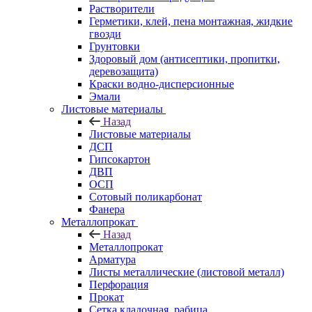
Растворители
Герметики, клей, пена монтажная, жидкие
гвозди
Грунтовки
Здоровый дом (антисептики, пропитки,
деревозащита)
Краски водно-дисперсионные
Эмали
Листовые материалы
Назад
Листовые материалы
ДСП
Гипсокартон
ДВП
ОСП
Сотовый поликарбонат
Фанера
Металлопрокат
Назад
Металлопрокат
Арматура
Листы металлические (листовой металл)
Перфорация
Прокат
Сетка кладочная, рабица