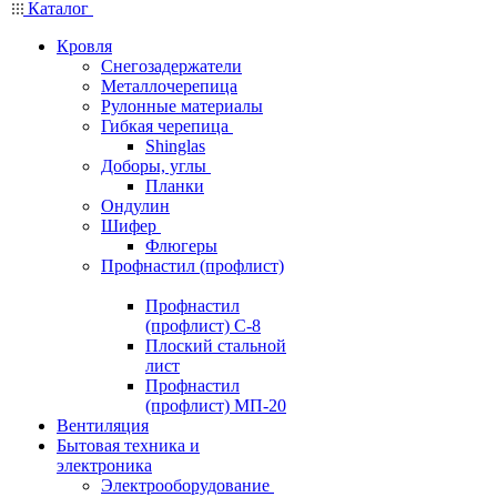
Каталог
Кровля
Снегозадержатели
Металлочерепица
Рулонные материалы
Гибкая черепица
Shinglas
Доборы, углы
Планки
Ондулин
Шифер
Флюгеры
Профнастил (профлист)
Профнастил
(профлист) С-8
Плоский стальной
лист
Профнастил
(профлист) МП-20
Вентиляция
Бытовая техника и
электроника
Электрооборудование