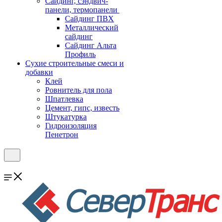
Cайдинг, сэндвич-
панели, термопанели
Сайдинг ПВХ
Металлический
сайдинг
Сайдинг Альта
Профиль
Сухие строительные смеси и
добавки
Клей
Ровнитель для пола
Шпатлевка
Цемент, гипс, известь
Штукатурка
Гидроизоляция
Пенетрон