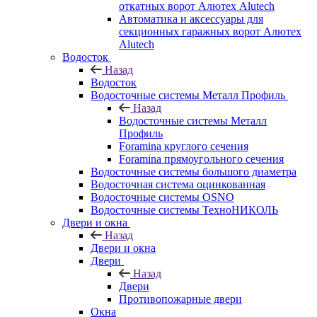
откатных ворот Алютех Alutech
Автоматика и аксессуары для
секционных гаражных ворот Алютех
Alutech
Водосток
Назад
Водосток
Водосточные системы Металл Профиль
Назад
Водосточные системы Металл
Профиль
Foramina круглого сечения
Foramina прямоугольного сечения
Водосточные системы большого диаметра
Водосточная система оцинкованная
Водосточные системы OSNO
Водосточные системы ТехноНИКОЛЬ
Двери и окна
Назад
Двери и окна
Двери
Назад
Двери
Противопожарные двери
Окна