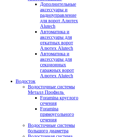
Дополнительные
аксессуары и
радиоуправление
для ворот Алютех
Alutech
Автоматика и
аксессуары для
откатных ворот
Алютех Alutech
Автоматика и
аксессуары для
секционных
гаражных ворот
Алютех Alutech
Водосток
Водосточные системы
Металл Профиль
Foramina круглого
сечения
Foramina
прямоугольного
сечения
Водосточные системы
большого диаметра
Водосточная система