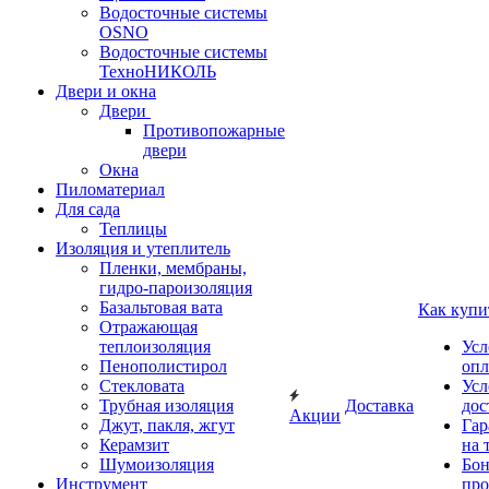
Водосточные системы
OSNO
Водосточные системы
ТехноНИКОЛЬ
Двери и окна
Двери
Противопожарные
двери
Окна
Пиломатериал
Для сада
Теплицы
Изоляция и утеплитель
Пленки, мембраны,
гидро-пароизоляция
Базальтовая вата
Как купи
Отражающая
теплоизоляция
Усл
Пенополистирол
опл
Стекловата
Усл
Трубная изоляция
Доставка
дос
Акции
Джут, пакля, жгут
Гар
Керамзит
на 
Шумоизоляция
Бон
Инструмент
про