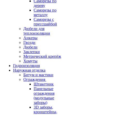
Саморезы по
дереву
Саморезы по
металлу
Саморезы с
прессшайбой
Дюбели для
теплоизоляции
Анкеры
Гвозди
Дюбели
Заклепки
Метрический крепёж
Хомуты
Гидроизоляция
Наружная отделка
Битум и мастики
Ограждения
Штакетник
Панельные
ограждения
(модульные
заборы)
3D заборы,
кронштейны,