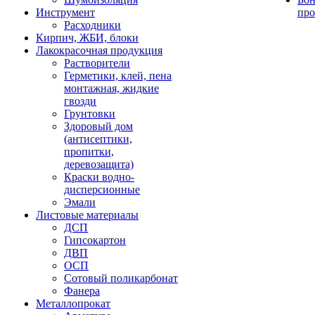
Инструмент
про
Расходники
Кирпич, ЖБИ, блоки
Лакокрасочная продукция
Растворители
Герметики, клей, пена
монтажная, жидкие
гвозди
Грунтовки
Здоровый дом
(антисептики,
пропитки,
деревозащита)
Краски водно-
дисперсионные
Эмали
Листовые материалы
ДСП
Гипсокартон
ДВП
ОСП
Сотовый поликарбонат
Фанера
Металлопрокат