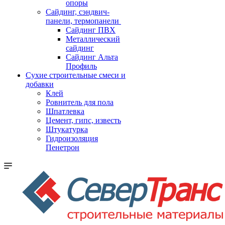
опоры
Cайдинг, сэндвич-
панели, термопанели
Сайдинг ПВХ
Металлический
сайдинг
Сайдинг Альта
Профиль
Сухие строительные смеси и
добавки
Клей
Ровнитель для пола
Шпатлевка
Цемент, гипс, известь
Штукатурка
Гидроизоляция
Пенетрон