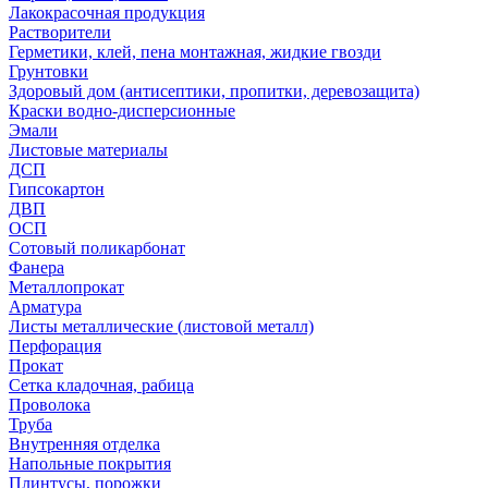
Лакокрасочная продукция
Растворители
Герметики, клей, пена монтажная, жидкие гвозди
Грунтовки
Здоровый дом (антисептики, пропитки, деревозащита)
Краски водно-дисперсионные
Эмали
Листовые материалы
ДСП
Гипсокартон
ДВП
ОСП
Сотовый поликарбонат
Фанера
Металлопрокат
Арматура
Листы металлические (листовой металл)
Перфорация
Прокат
Сетка кладочная, рабица
Проволока
Труба
Внутренняя отделка
Напольные покрытия
Плинтусы, порожки