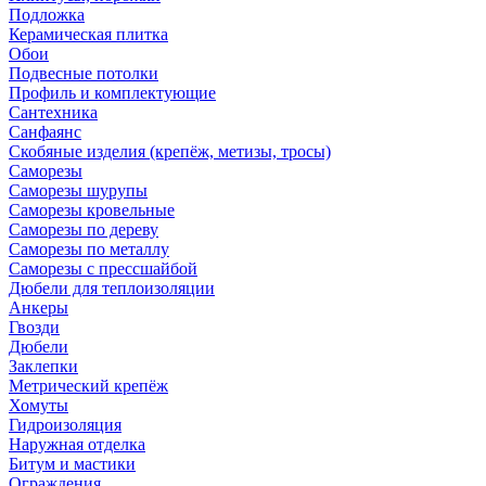
Подложка
Керамическая плитка
Обои
Подвесные потолки
Профиль и комплектующие
Сантехника
Санфаянс
Скобяные изделия (крепёж, метизы, тросы)
Саморезы
Саморезы шурупы
Саморезы кровельные
Саморезы по дереву
Саморезы по металлу
Саморезы с прессшайбой
Дюбели для теплоизоляции
Анкеры
Гвозди
Дюбели
Заклепки
Метрический крепёж
Хомуты
Гидроизоляция
Наружная отделка
Битум и мастики
Ограждения