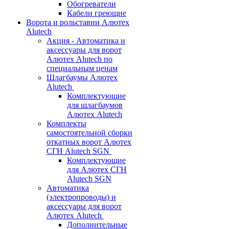
Обогреватели
Кабели греющие
Ворота и рольставни Алютех
Alutech
Акция - Автоматика и
аксессуары для ворот
Алютех Alutech по
специальным ценам
Шлагбаумы Алютех
Alutech
Комплектующие
для шлагбаумов
Алютех Alutech
Комплекты
самостоятельной сборки
откатных ворот Алютех
СГН Alutech SGN
Комплектующие
для Алютех СГН
Alutech SGN
Автоматика
(электропроводы) и
аксессуары для ворот
Алютех Alutech
Дополнительные