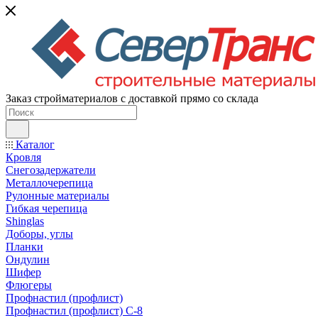
Заказ стройматериалов с доставкой прямо со склада
Каталог
Кровля
Снегозадержатели
Металлочерепица
Рулонные материалы
Гибкая черепица
Shinglas
Доборы, углы
Планки
Ондулин
Шифер
Флюгеры
Профнастил (профлист)
Профнастил (профлист) С-8