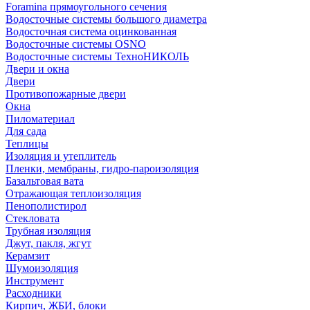
Foramina прямоугольного сечения
Водосточные системы большого диаметра
Водосточная система оцинкованная
Водосточные системы OSNO
Водосточные системы ТехноНИКОЛЬ
Двери и окна
Двери
Противопожарные двери
Окна
Пиломатериал
Для сада
Теплицы
Изоляция и утеплитель
Пленки, мембраны, гидро-пароизоляция
Базальтовая вата
Отражающая теплоизоляция
Пенополистирол
Стекловата
Трубная изоляция
Джут, пакля, жгут
Керамзит
Шумоизоляция
Инструмент
Расходники
Кирпич, ЖБИ, блоки