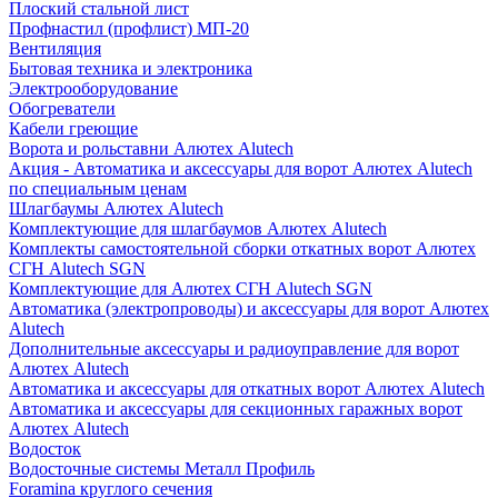
Плоский стальной лист
Профнастил (профлист) МП-20
Вентиляция
Бытовая техника и электроника
Электрооборудование
Обогреватели
Кабели греющие
Ворота и рольставни Алютех Alutech
Акция - Автоматика и аксессуары для ворот Алютех Alutech
по специальным ценам
Шлагбаумы Алютех Alutech
Комплектующие для шлагбаумов Алютех Alutech
Комплекты самостоятельной сборки откатных ворот Алютех
СГН Alutech SGN
Комплектующие для Алютех СГН Alutech SGN
Автоматика (электропроводы) и аксессуары для ворот Алютех
Alutech
Дополнительные аксессуары и радиоуправление для ворот
Алютех Alutech
Автоматика и аксессуары для откатных ворот Алютех Alutech
Автоматика и аксессуары для секционных гаражных ворот
Алютех Alutech
Водосток
Водосточные системы Металл Профиль
Foramina круглого сечения