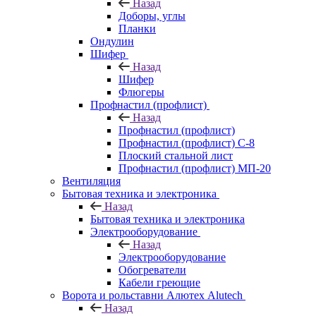
Назад
Доборы, углы
Планки
Ондулин
Шифер
Назад
Шифер
Флюгеры
Профнастил (профлист)
Назад
Профнастил (профлист)
Профнастил (профлист) С-8
Плоский стальной лист
Профнастил (профлист) МП-20
Вентиляция
Бытовая техника и электроника
Назад
Бытовая техника и электроника
Электрооборудование
Назад
Электрооборудование
Обогреватели
Кабели греющие
Ворота и рольставни Алютех Alutech
Назад