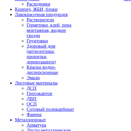
Расходники
Кирпич, ЖБИ, блоки
Лакокрасочная продукция
Растворители
Герметики, клей, пена
монтажная, жидкие
гвозди
Грунтовки
Здоровый дом
(антисептики,
пропитки,
деревозащита)
Краски водно-
дисперсионные
Эмали
Листовые материалы
ДСП
Гипсокартон
ДВП
ОСП
Сотовый поликарбонат
Фанера
Металлопрокат
Арматура
Листы металлические