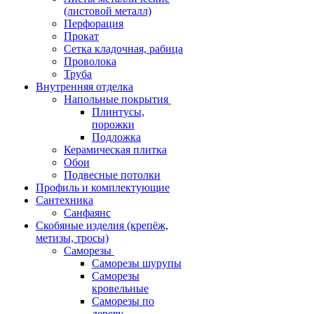
(листовой металл)
Перфорация
Прокат
Сетка кладочная, рабица
Проволока
Труба
Внутренняя отделка
Напольные покрытия
Плинтусы,
порожки
Подложка
Керамическая плитка
Обои
Подвесные потолки
Профиль и комплектующие
Сантехника
Санфаянс
Скобяные изделия (крепёж,
метизы, тросы)
Саморезы
Саморезы шурупы
Саморезы
кровельные
Саморезы по
дереву