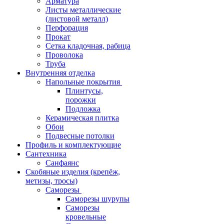
Арматура
Листы металлические
(листовой металл)
Перфорация
Прокат
Сетка кладочная, рабица
Проволока
Труба
Внутренняя отделка
Напольные покрытия
Плинтусы,
порожки
Подложка
Керамическая плитка
Обои
Подвесные потолки
Профиль и комплектующие
Сантехника
Санфаянс
Скобяные изделия (крепёж,
метизы, тросы)
Саморезы
Саморезы шурупы
Саморезы
кровельные