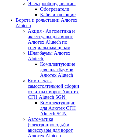
Электрооборудование
Обогреватели
Кабели греющие
Ворота и рольставни Алютех
Alutech
Акция - Автоматика и
аксессуары для ворот
Алютех Alutech по
специальным ценам
Шлагбаумы Алютех
Alutech
Комплектующие
для шлагбаумов
Алютех Alutech
Комплекты
самостоятельной сборки
откатных ворот Алютех
СГН Alutech SGN
Комплектующие
для Алютех СГН
Alutech SGN
Автоматика
(электропроводы) и
аксессуары для ворот
Алютех Alutech