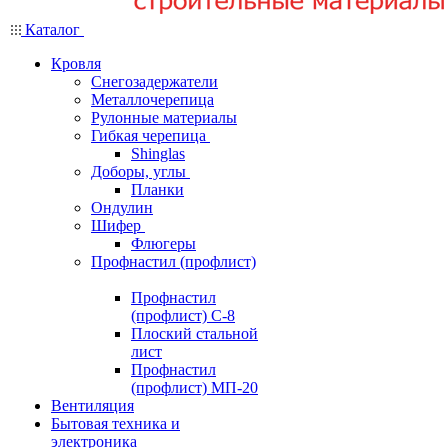
Каталог
Кровля
Снегозадержатели
Металлочерепица
Рулонные материалы
Гибкая черепица
Shinglas
Доборы, углы
Планки
Ондулин
Шифер
Флюгеры
Профнастил (профлист)
Профнастил
(профлист) С-8
Плоский стальной
лист
Профнастил
(профлист) МП-20
Вентиляция
Бытовая техника и
электроника