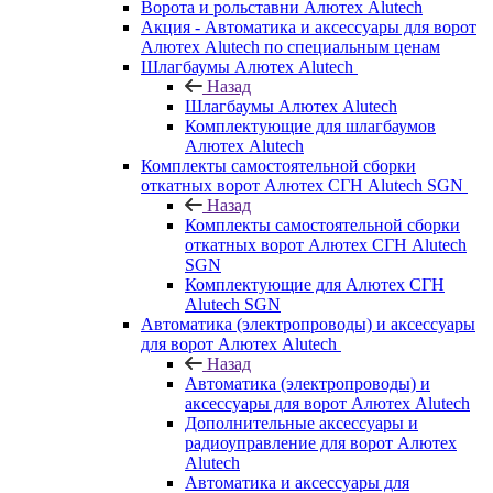
Ворота и рольставни Алютех Alutech
Акция - Автоматика и аксессуары для ворот
Алютех Alutech по специальным ценам
Шлагбаумы Алютех Alutech
Назад
Шлагбаумы Алютех Alutech
Комплектующие для шлагбаумов
Алютех Alutech
Комплекты самостоятельной сборки
откатных ворот Алютех СГН Alutech SGN
Назад
Комплекты самостоятельной сборки
откатных ворот Алютех СГН Alutech
SGN
Комплектующие для Алютех СГН
Alutech SGN
Автоматика (электропроводы) и аксессуары
для ворот Алютех Alutech
Назад
Автоматика (электропроводы) и
аксессуары для ворот Алютех Alutech
Дополнительные аксессуары и
радиоуправление для ворот Алютех
Alutech
Автоматика и аксессуары для