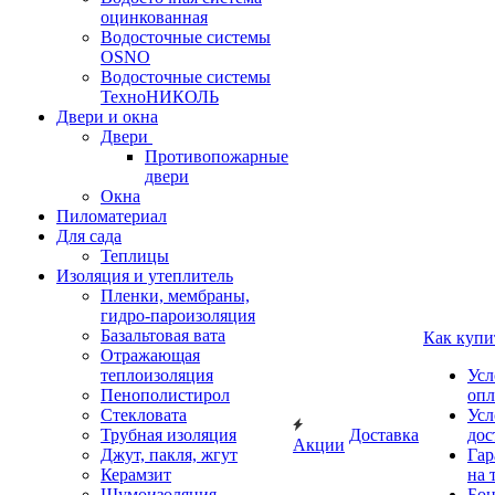
оцинкованная
Водосточные системы
OSNO
Водосточные системы
ТехноНИКОЛЬ
Двери и окна
Двери
Противопожарные
двери
Окна
Пиломатериал
Для сада
Теплицы
Изоляция и утеплитель
Пленки, мембраны,
гидро-пароизоляция
Базальтовая вата
Как купи
Отражающая
теплоизоляция
Усл
Пенополистирол
опл
Стекловата
Усл
Трубная изоляция
Доставка
дос
Акции
Джут, пакля, жгут
Гар
Керамзит
на 
Шумоизоляция
Бон