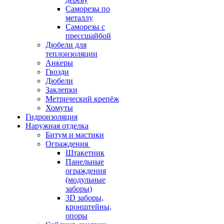
Саморезы по
металлу
Саморезы с
прессшайбой
Дюбели для
теплоизоляции
Анкеры
Гвозди
Дюбели
Заклепки
Метрический крепёж
Хомуты
Гидроизоляция
Наружная отделка
Битум и мастики
Ограждения
Штакетник
Панельные
ограждения
(модульные
заборы)
3D заборы,
кронштейны,
опоры