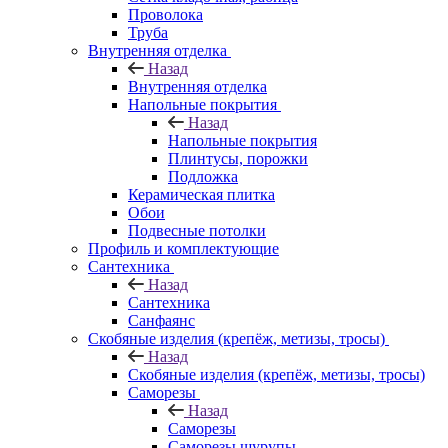
Проволока
Труба
Внутренняя отделка
Назад
Внутренняя отделка
Напольные покрытия
Назад
Напольные покрытия
Плинтусы, порожки
Подложка
Керамическая плитка
Обои
Подвесные потолки
Профиль и комплектующие
Сантехника
Назад
Сантехника
Санфаянс
Скобяные изделия (крепёж, метизы, тросы)
Назад
Скобяные изделия (крепёж, метизы, тросы)
Саморезы
Назад
Саморезы
Саморезы шурупы