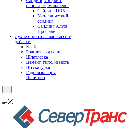
Cайдинг, сэндвич-
панели, термопанели
Сайдинг ПВХ
Металлический
сайдинг
Сайдинг Альта
Профиль
Сухие строительные смеси и
добавки
Клей
Ровнитель для пола
Шпатлевка
Цемент, гипс, известь
Штукатурка
Гидроизоляция
Пенетрон