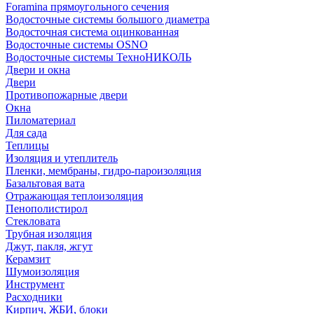
Foramina прямоугольного сечения
Водосточные системы большого диаметра
Водосточная система оцинкованная
Водосточные системы OSNO
Водосточные системы ТехноНИКОЛЬ
Двери и окна
Двери
Противопожарные двери
Окна
Пиломатериал
Для сада
Теплицы
Изоляция и утеплитель
Пленки, мембраны, гидро-пароизоляция
Базальтовая вата
Отражающая теплоизоляция
Пенополистирол
Стекловата
Трубная изоляция
Джут, пакля, жгут
Керамзит
Шумоизоляция
Инструмент
Расходники
Кирпич, ЖБИ, блоки