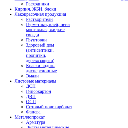
Расходники
Кирпич, ЖБИ, блоки
Лакокрасочная продукция
Растворители
Герметики, клей, пена
монтажная, жидкие
гвозди
Грунтовки
Здоровый дом
(антисептики,
пропитки,
деревозащита)
Краски водно-
дисперсионные
Эмали
Листовые материалы
ДСП
Гипсокартон
ДВП
ОСП
Сотовый поликарбонат
Фанера
Металлопрокат
Арматура
Листы металлические