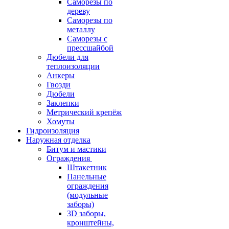
Саморезы по
дереву
Саморезы по
металлу
Саморезы с
прессшайбой
Дюбели для
теплоизоляции
Анкеры
Гвозди
Дюбели
Заклепки
Метрический крепёж
Хомуты
Гидроизоляция
Наружная отделка
Битум и мастики
Ограждения
Штакетник
Панельные
ограждения
(модульные
заборы)
3D заборы,
кронштейны,