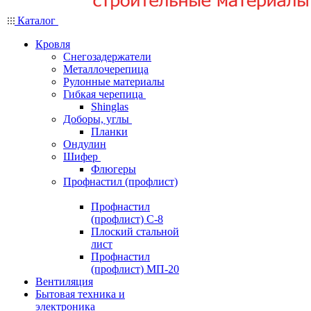
Каталог
Кровля
Снегозадержатели
Металлочерепица
Рулонные материалы
Гибкая черепица
Shinglas
Доборы, углы
Планки
Ондулин
Шифер
Флюгеры
Профнастил (профлист)
Профнастил
(профлист) С-8
Плоский стальной
лист
Профнастил
(профлист) МП-20
Вентиляция
Бытовая техника и
электроника