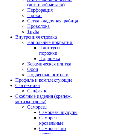
(листовой металл)
Перфорация
Прокат
Сетка кладочная, рабица
Проволока
Труба
Внутренняя отделка
Напольные покрытия
Плинтусы,
порожки
Подложка
Керамическая плитка
Обои
Подвесные потолки
Профиль и комплектующие
Сантехника
Санфаянс
Скобяные изделия (крепёж,
метизы, тросы)
Саморезы
Саморезы шурупы
Саморезы
кровельные
Саморезы по
дереву