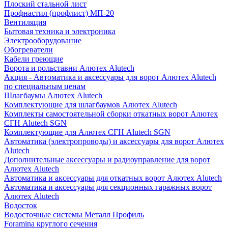
Плоский стальной лист
Профнастил (профлист) МП-20
Вентиляция
Бытовая техника и электроника
Электрооборудование
Обогреватели
Кабели греющие
Ворота и рольставни Алютех Alutech
Акция - Автоматика и аксессуары для ворот Алютех Alutech
по специальным ценам
Шлагбаумы Алютех Alutech
Комплектующие для шлагбаумов Алютех Alutech
Комплекты самостоятельной сборки откатных ворот Алютех
СГН Alutech SGN
Комплектующие для Алютех СГН Alutech SGN
Автоматика (электропроводы) и аксессуары для ворот Алютех
Alutech
Дополнительные аксессуары и радиоуправление для ворот
Алютех Alutech
Автоматика и аксессуары для откатных ворот Алютех Alutech
Автоматика и аксессуары для секционных гаражных ворот
Алютех Alutech
Водосток
Водосточные системы Металл Профиль
Foramina круглого сечения