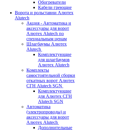
Обогреватели
Кабели греющие
Ворота и рольставни Алютех
Alutech
Акция - Автоматика и
аксессуары для ворот
Алютех Alutech по
специальным ценам
Шлагбаумы Алютех
Alutech
Комплектующие
для шлагбаумов
Алютех Alutech
Комплекты
самостоятельной сборки
откатных ворот Алютех
СГН Alutech SGN
Комплектующие
для Алютех СГН
Alutech SGN
Автоматика
(электропроводы) и
аксессуары для ворот
Алютех Alutech
Дополнительные