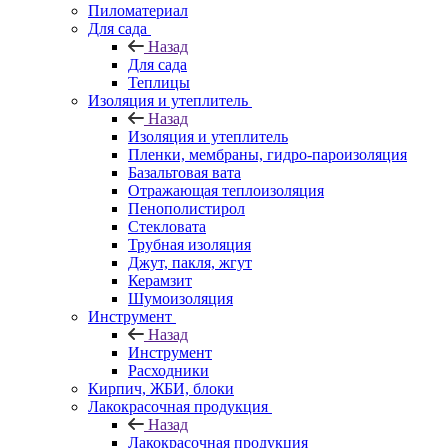
Пиломатериал
Для сада
Назад
Для сада
Теплицы
Изоляция и утеплитель
Назад
Изоляция и утеплитель
Пленки, мембраны, гидро-пароизоляция
Базальтовая вата
Отражающая теплоизоляция
Пенополистирол
Стекловата
Трубная изоляция
Джут, пакля, жгут
Керамзит
Шумоизоляция
Инструмент
Назад
Инструмент
Расходники
Кирпич, ЖБИ, блоки
Лакокрасочная продукция
Назад
Лакокрасочная продукция