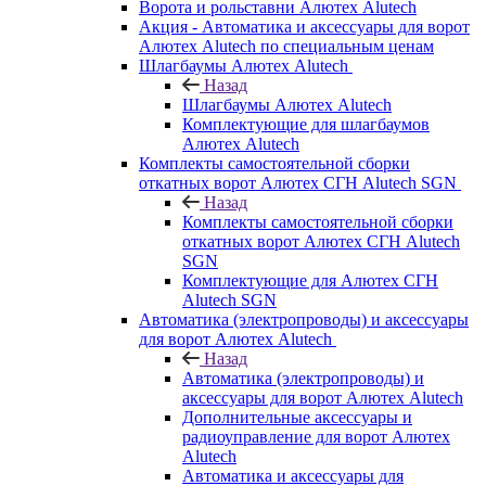
Ворота и рольставни Алютех Alutech
Акция - Автоматика и аксессуары для ворот
Алютех Alutech по специальным ценам
Шлагбаумы Алютех Alutech
Назад
Шлагбаумы Алютех Alutech
Комплектующие для шлагбаумов
Алютех Alutech
Комплекты самостоятельной сборки
откатных ворот Алютех СГН Alutech SGN
Назад
Комплекты самостоятельной сборки
откатных ворот Алютех СГН Alutech
SGN
Комплектующие для Алютех СГН
Alutech SGN
Автоматика (электропроводы) и аксессуары
для ворот Алютех Alutech
Назад
Автоматика (электропроводы) и
аксессуары для ворот Алютех Alutech
Дополнительные аксессуары и
радиоуправление для ворот Алютех
Alutech
Автоматика и аксессуары для