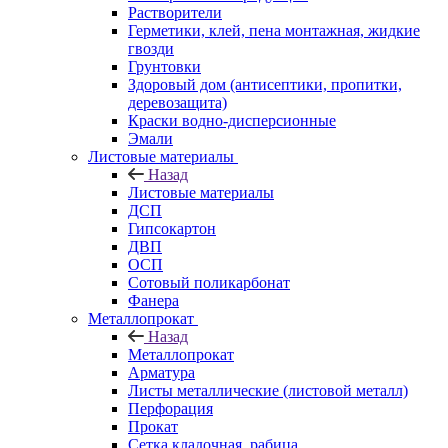
Растворители
Герметики, клей, пена монтажная, жидкие
гвозди
Грунтовки
Здоровый дом (антисептики, пропитки,
деревозащита)
Краски водно-дисперсионные
Эмали
Листовые материалы
Назад
Листовые материалы
ДСП
Гипсокартон
ДВП
ОСП
Сотовый поликарбонат
Фанера
Металлопрокат
Назад
Металлопрокат
Арматура
Листы металлические (листовой металл)
Перфорация
Прокат
Сетка кладочная, рабица