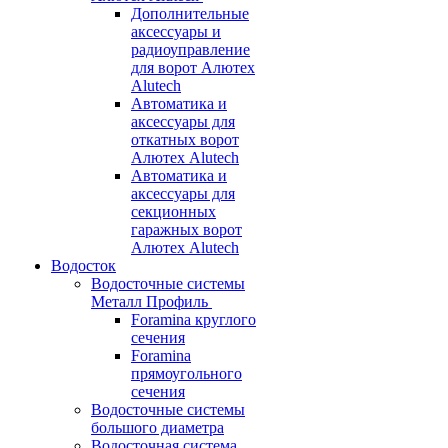
Дополнительные
аксессуары и
радиоуправление
для ворот Алютех
Alutech
Автоматика и
аксессуары для
откатных ворот
Алютех Alutech
Автоматика и
аксессуары для
секционных
гаражных ворот
Алютех Alutech
Водосток
Водосточные системы
Металл Профиль
Foramina круглого
сечения
Foramina
прямоугольного
сечения
Водосточные системы
большого диаметра
Водосточная система