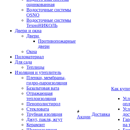
оцинкованная
Водосточные системы
OSNO
Водосточные системы
ТехноНИКОЛЬ
Двери и окна
Двери
Противопожарные
двери
Окна
Пиломатериал
Для сада
Теплицы
Изоляция и утеплитель
Пленки, мембраны,
гидро-пароизоляция
Базальтовая вата
Как купи
Отражающая
теплоизоляция
Усл
Пенополистирол
опл
Стекловата
Усл
Трубная изоляция
Доставка
дос
Акции
Джут, пакля, жгут
Гар
Керамзит
на 
Шумоизоляция
Бон