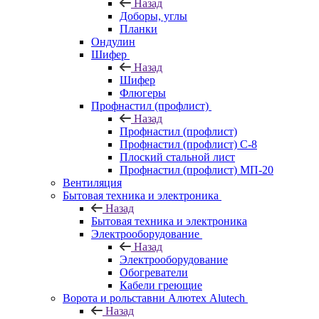
Назад
Доборы, углы
Планки
Ондулин
Шифер
Назад
Шифер
Флюгеры
Профнастил (профлист)
Назад
Профнастил (профлист)
Профнастил (профлист) С-8
Плоский стальной лист
Профнастил (профлист) МП-20
Вентиляция
Бытовая техника и электроника
Назад
Бытовая техника и электроника
Электрооборудование
Назад
Электрооборудование
Обогреватели
Кабели греющие
Ворота и рольставни Алютех Alutech
Назад