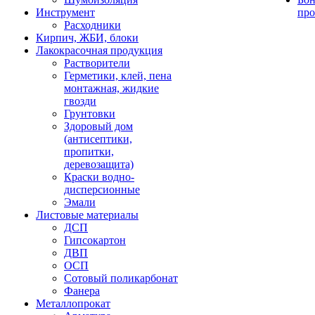
Инструмент
про
Расходники
Кирпич, ЖБИ, блоки
Лакокрасочная продукция
Растворители
Герметики, клей, пена
монтажная, жидкие
гвозди
Грунтовки
Здоровый дом
(антисептики,
пропитки,
деревозащита)
Краски водно-
дисперсионные
Эмали
Листовые материалы
ДСП
Гипсокартон
ДВП
ОСП
Сотовый поликарбонат
Фанера
Металлопрокат