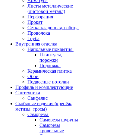
Арматура
Листы металлические
(листовой металл)
Перфорация
Прокат
Сетка кладочная, рабица
Проволока
Труба
Внутренняя отделка
Напольные покрытия
Плинтусы,
порожки
Подложка
Керамическая плитка
Обои
Подвесные потолки
Профиль и комплектующие
Сантехника
Санфаянс
Скобяные изделия (крепёж,
метизы, тросы)
Саморезы
Саморезы шурупы
Саморезы
кровельные