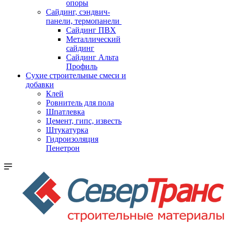
опоры
Cайдинг, сэндвич-
панели, термопанели
Сайдинг ПВХ
Металлический
сайдинг
Сайдинг Альта
Профиль
Сухие строительные смеси и
добавки
Клей
Ровнитель для пола
Шпатлевка
Цемент, гипс, известь
Штукатурка
Гидроизоляция
Пенетрон