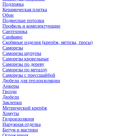
Подложка
Керамическая плитка
Обои
Подвесные потолки
Профиль и комплектующие
Сантехника
Санфаянс
Скобяные изделия (крепёж, метизы, тросы)
Саморезы
Саморезы шурупы
Саморезы кровельные
Саморезы по дереву
Саморезы по металлу
Саморезы с прессшайбой
Дюбели для теплоизоляции
Анкеры
Гвозди
Дюбели
Заклепки
Метрический крепёж
Хомуты
Гидроизоляция
Наружная отделка
Битум и мастики
Ограждения