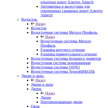
откатных ворот Алютех Alutech
Автоматика и аксессуары для
секционных гаражных ворот Алютех
Alutech
Водосток
Назад
Водосток
Водосточные системы Металл Профиль
Назад
Водосточные системы Металл
Профиль
Foramina круглого сечения
Foramina прямоугольного сечения
Водосточные системы большого диаметра
Водосточная система оцинкованная
Водосточные системы OSNO
Водосточные системы ТехноНИКОЛЬ
Двери и окна
Назад
Двери и окна
Двери
Назад
Двери
Противопожарные двери
Окна