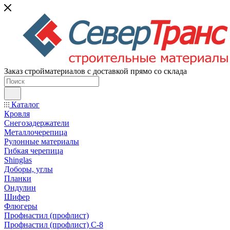
Заказ стройматериалов с доставкой прямо со склада
Каталог
Кровля
Снегозадержатели
Металлочерепица
Рулонные материалы
Гибкая черепица
Shinglas
Доборы, углы
Планки
Ондулин
Шифер
Флюгеры
Профнастил (профлист)
Профнастил (профлист) С-8