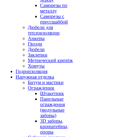
Саморезы по
металлу
Саморезы с
прессшайбой
Дюбели для
теплоизоляции
Анкеры
Гвозди
Дюбели
Заклепки
Метрический крепёж
Хомуты
Гидроизоляция
Наружная отделка
Битум и мастики
Ограждения
Штакетник
Панельные
ограждения
(модульные
заборы)
3D заборы,
кронштейны,
опоры