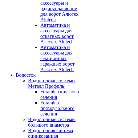
аксессуары и
радиоуправление
для ворот Алютех
Alutech
Автоматика и
аксессуары для
откатных ворот
Алютех Alutech
Автоматика и
аксессуары для
секционных
гаражных ворот
Алютех Alutech
Водосток
Водосточные системы
Металл Профиль
Foramina круглого
сечения
Foramina
прямоугольного
сечения
Водосточные системы
большого диаметра
Водосточная система
оцинкованная