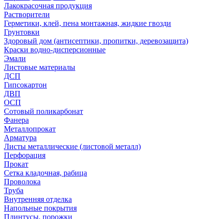
Лакокрасочная продукция
Растворители
Герметики, клей, пена монтажная, жидкие гвозди
Грунтовки
Здоровый дом (антисептики, пропитки, деревозащита)
Краски водно-дисперсионные
Эмали
Листовые материалы
ДСП
Гипсокартон
ДВП
ОСП
Сотовый поликарбонат
Фанера
Металлопрокат
Арматура
Листы металлические (листовой металл)
Перфорация
Прокат
Сетка кладочная, рабица
Проволока
Труба
Внутренняя отделка
Напольные покрытия
Плинтусы, порожки