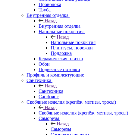
Проволока
Труба
Внутренняя отделка
Назад
Внутренняя отделка
Напольные покрытия
Назад
Напольные покрытия
Плинтусы, порожки
Подложка
Керамическая плитка
Обои
Подвесные потолки
Профиль и комплектующие
Сантехника
Назад
Сантехника
Санфаянс
Скобяные изделия (крепёж, метизы, тросы)
Назад
Скобяные изделия (крепёж, метизы, тросы)
Саморезы
Назад
Саморезы
Саморезы шурупы