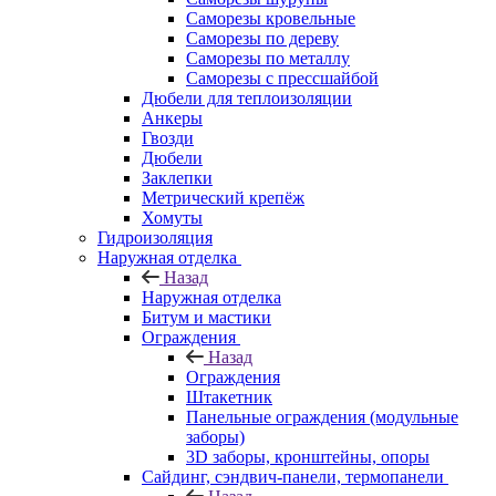
Саморезы кровельные
Саморезы по дереву
Саморезы по металлу
Саморезы с прессшайбой
Дюбели для теплоизоляции
Анкеры
Гвозди
Дюбели
Заклепки
Метрический крепёж
Хомуты
Гидроизоляция
Наружная отделка
Назад
Наружная отделка
Битум и мастики
Ограждения
Назад
Ограждения
Штакетник
Панельные ограждения (модульные
заборы)
3D заборы, кронштейны, опоры
Cайдинг, сэндвич-панели, термопанели