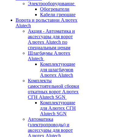
Электрооборудование
Обогреватели
Кабели греющие
Ворота и рольставни Алютех
Alutech
Акция - Автоматика и
аксессуары для ворот
Алютех Alutech по
специальным ценам
Шлагбаумы Алютех
Alutech
Комплектующие
для шлагбаумов
Алютех Alutech
Комплекты
самостоятельной сборки
откатных ворот Алютех
СГН Alutech SGN
Комплектующие
для Алютех СГН
Alutech SGN
Автоматика
(электропроводы) и
аксессуары для ворот
Алютех Alutech