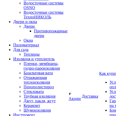
Водосточные системы
OSNO
Водосточные системы
ТехноНИКОЛЬ
Двери и окна
Двери
Противопожарные
двери
Окна
Пиломатериал
Для сада
Теплицы
Изоляция и утеплитель
Пленки, мембраны,
гидро-пароизоляция
Базальтовая вата
Как купи
Отражающая
теплоизоляция
Усл
Пенополистирол
опл
Стекловата
Усл
Трубная изоляция
Доставка
дос
Акции
Джут, пакля, жгут
Гар
Керамзит
на 
Шумоизоляция
Бон
Инструмент
про