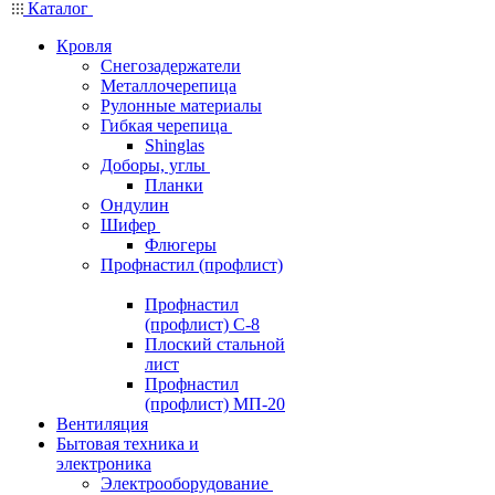
Каталог
Кровля
Снегозадержатели
Металлочерепица
Рулонные материалы
Гибкая черепица
Shinglas
Доборы, углы
Планки
Ондулин
Шифер
Флюгеры
Профнастил (профлист)
Профнастил
(профлист) С-8
Плоский стальной
лист
Профнастил
(профлист) МП-20
Вентиляция
Бытовая техника и
электроника
Электрооборудование