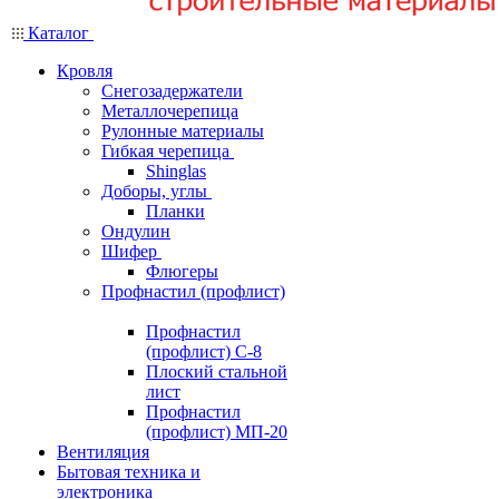
Каталог
Кровля
Снегозадержатели
Металлочерепица
Рулонные материалы
Гибкая черепица
Shinglas
Доборы, углы
Планки
Ондулин
Шифер
Флюгеры
Профнастил (профлист)
Профнастил
(профлист) С-8
Плоский стальной
лист
Профнастил
(профлист) МП-20
Вентиляция
Бытовая техника и
электроника