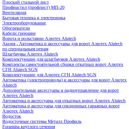
Плоский стальной лист
Профнастил (профлист) МП-20
Вентиляция
Бытовая техника и электроника
Электрооборудование
Обогреватели
Кабели греющие
Ворота и рольставни Алютех Alutech
Акция - Автоматика и аксессуары для ворот Алютех Alutech
по специальным ценам
Шлагбаумы Алютех Alutech
Комплектующие для шлагбаумов Алютех Alutech
Комплекты самостоятельной сборки откатных ворот Алютех
СГН Alutech SGN
Комплектующие для Алютех СГН Alutech SGN
Автоматика (электропроводы) и аксессуары для ворот Алютех
Alutech
Дополнительные аксессуары и радиоуправление для ворот
Алютех Alutech
Автоматика и аксессуары для откатных ворот Алютех Alutech
Автоматика и аксессуары для секционных гаражных ворот
Алютех Alutech
Водосток
Водосточные системы Металл Профиль
Foramina круглого сечения