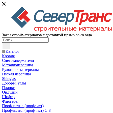
Заказ стройматериалов с доставкой прямо со склада
Каталог
Кровля
Снегозадержатели
Металлочерепица
Рулонные материалы
Гибкая черепица
Shinglas
Доборы, углы
Планки
Ондулин
Шифер
Флюгеры
Профнастил (профлист)
Профнастил (профлист) С-8