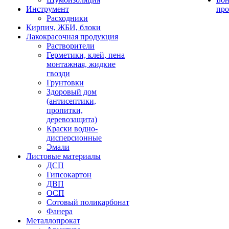
Инструмент
про
Расходники
Кирпич, ЖБИ, блоки
Лакокрасочная продукция
Растворители
Герметики, клей, пена
монтажная, жидкие
гвозди
Грунтовки
Здоровый дом
(антисептики,
пропитки,
деревозащита)
Краски водно-
дисперсионные
Эмали
Листовые материалы
ДСП
Гипсокартон
ДВП
ОСП
Сотовый поликарбонат
Фанера
Металлопрокат