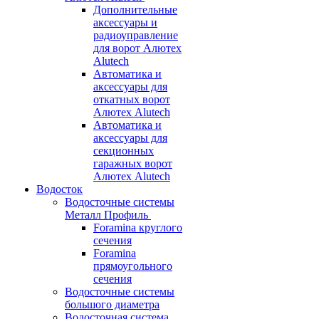
Дополнительные
аксессуары и
радиоуправление
для ворот Алютех
Alutech
Автоматика и
аксессуары для
откатных ворот
Алютех Alutech
Автоматика и
аксессуары для
секционных
гаражных ворот
Алютех Alutech
Водосток
Водосточные системы
Металл Профиль
Foramina круглого
сечения
Foramina
прямоугольного
сечения
Водосточные системы
большого диаметра
Водосточная система