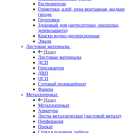
Растворители
Герметики, клей, пена монтажная, жидкие
гвозди
Грунтовки
Здоровый дом (антисептики, пропитки,
деревозащита)
Краски водно-дисперсионные
Эмали
Листовые материалы
Назад
Листовые материалы
ДСП
Гипсокартон
ДВП
ОСП
Сотовый поликарбонат
Фанера
Металлопрокат
Назад
Металлопрокат
Арматура
Листы металлические (листовой металл)
Перфорация
Прокат
Сетка кладочная, рабица