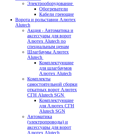
Электрооборудование
Обогреватели
Кабели греющие
Ворота и рольставни Алютех
Alutech
Акция - Автоматика и
аксессуары для ворот
Алютех Alutech по
специальным ценам
Шлагбаумы Алютех
Alutech
Комплектующие
для шлагбаумов
Алютех Alutech
Комплекты
самостоятельной сборки
откатных ворот Алютех
СГН Alutech SGN
Комплектующие
для Алютех СГН
Alutech SGN
Автоматика
(электропроводы) и
аксессуары для ворот
Алютех Alutech