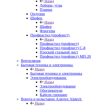
Назад
Доборы, углы
Планки
Ондулин
Шифер
Назад
Шифер
Флюгеры
Профнастил (профлист)
Назад
Профнастил (профлист)
Профнастил (профлист) С-8
Плоский стальной лист
Профнастил (профлист) МП-20
Вентиляция
Бытовая техника и электроника
Назад
Бытовая техника и электроника
Электрооборудование
Назад
Электрооборудование
Обогреватели
Кабели греющие
Ворота и рольставни Алютех Alutech
Назад