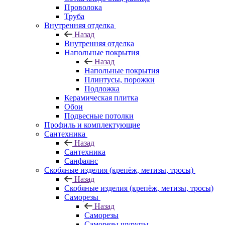
Проволока
Труба
Внутренняя отделка
Назад
Внутренняя отделка
Напольные покрытия
Назад
Напольные покрытия
Плинтусы, порожки
Подложка
Керамическая плитка
Обои
Подвесные потолки
Профиль и комплектующие
Сантехника
Назад
Сантехника
Санфаянс
Скобяные изделия (крепёж, метизы, тросы)
Назад
Скобяные изделия (крепёж, метизы, тросы)
Саморезы
Назад
Саморезы
Саморезы шурупы