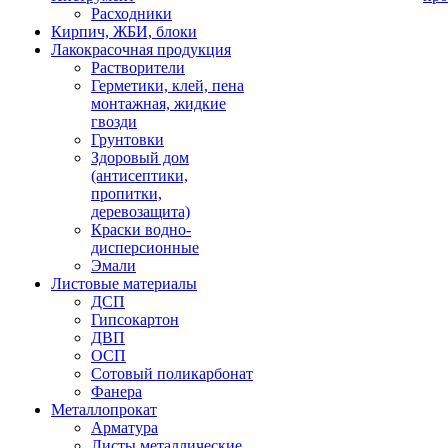
Расходники
Кирпич, ЖБИ, блоки
Лакокрасочная продукция
Растворители
Герметики, клей, пена
монтажная, жидкие
гвозди
Грунтовки
Здоровый дом
(антисептики,
пропитки,
деревозащита)
Краски водно-
дисперсионные
Эмали
Листовые материалы
ДСП
Гипсокартон
ДВП
ОСП
Сотовый поликарбонат
Фанера
Металлопрокат
Арматура
Листы металлические