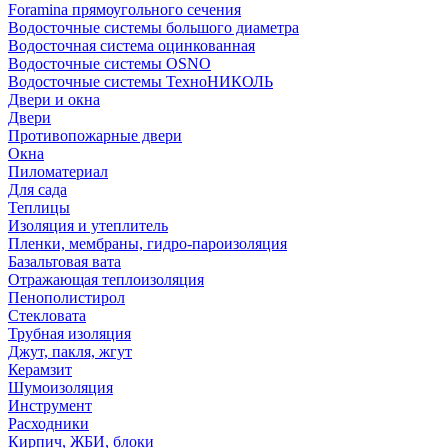
Foramina прямоугольного сечения
Водосточные системы большого диаметра
Водосточная система оцинкованная
Водосточные системы OSNO
Водосточные системы ТехноНИКОЛЬ
Двери и окна
Двери
Противопожарные двери
Окна
Пиломатериал
Для сада
Теплицы
Изоляция и утеплитель
Пленки, мембраны, гидро-пароизоляция
Базальтовая вата
Отражающая теплоизоляция
Пенополистирол
Стекловата
Трубная изоляция
Джут, пакля, жгут
Керамзит
Шумоизоляция
Инструмент
Расходники
Кирпич, ЖБИ, блоки