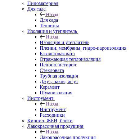
Пиломатериал
Для сада
Назад
Для сада
Теплицы
Изоляция и утеплитель
Назад
Изоляция и утеплитель
Пленки, мембраны, гидро-пароизоляция
Базальтовая вата
Отражающая теплоизоляция
Пенополистирол
Стекловата
Трубная изоляция
Джут, пакля, жгут
Керамзит
Шумоизоляция
Инструмент
Назад
Инструмент
Расходники
Кирпич, ЖБИ, блоки
Лакокрасочная продукция
Назад
Лакокрасочная продукция