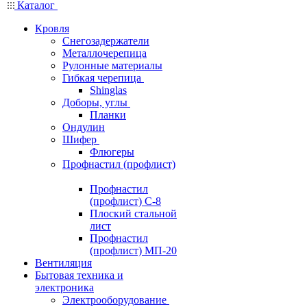
Каталог
Кровля
Снегозадержатели
Металлочерепица
Рулонные материалы
Гибкая черепица
Shinglas
Доборы, углы
Планки
Ондулин
Шифер
Флюгеры
Профнастил (профлист)
Профнастил
(профлист) С-8
Плоский стальной
лист
Профнастил
(профлист) МП-20
Вентиляция
Бытовая техника и
электроника
Электрооборудование