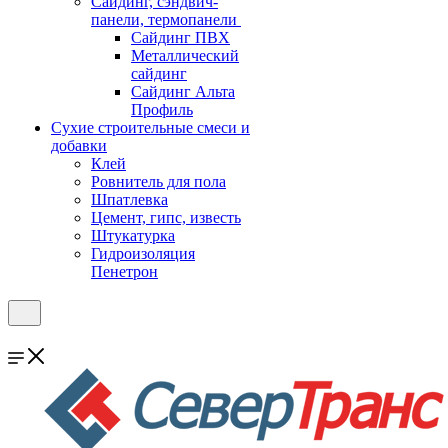
Cайдинг, сэндвич-
панели, термопанели
Сайдинг ПВХ
Металлический
сайдинг
Сайдинг Альта
Профиль
Сухие строительные смеси и
добавки
Клей
Ровнитель для пола
Шпатлевка
Цемент, гипс, известь
Штукатурка
Гидроизоляция
Пенетрон