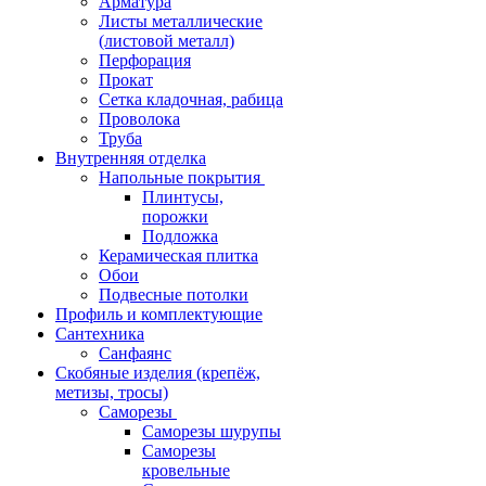
Арматура
Листы металлические
(листовой металл)
Перфорация
Прокат
Сетка кладочная, рабица
Проволока
Труба
Внутренняя отделка
Напольные покрытия
Плинтусы,
порожки
Подложка
Керамическая плитка
Обои
Подвесные потолки
Профиль и комплектующие
Сантехника
Санфаянс
Скобяные изделия (крепёж,
метизы, тросы)
Саморезы
Саморезы шурупы
Саморезы
кровельные