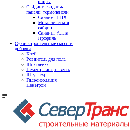
опоры
Cайдинг, сэндвич-
панели, термопанели
Сайдинг ПВХ
Металлический
сайдинг
Сайдинг Альта
Профиль
Сухие строительные смеси и
добавки
Клей
Ровнитель для пола
Шпатлевка
Цемент, гипс, известь
Штукатурка
Гидроизоляция
Пенетрон