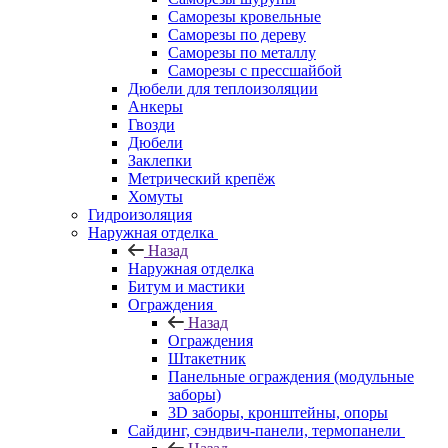
Саморезы кровельные
Саморезы по дереву
Саморезы по металлу
Саморезы с прессшайбой
Дюбели для теплоизоляции
Анкеры
Гвозди
Дюбели
Заклепки
Метрический крепёж
Хомуты
Гидроизоляция
Наружная отделка
Назад
Наружная отделка
Битум и мастики
Ограждения
Назад
Ограждения
Штакетник
Панельные ограждения (модульные
заборы)
3D заборы, кронштейны, опоры
Cайдинг, сэндвич-панели, термопанели