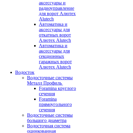
аксессуары и
радиоуправление
для ворот Алютех
Alutech
Автоматика и
аксессуары для
откатных ворот
Алютех Alutech
Автоматика и
аксессуары для
секционных
гаражных ворот
Алютех Alutech
Водосток
Водосточные системы
Металл Профиль
Foramina круглого
сечения
Foramina
прямоугольного
сечения
Водосточные системы
большого диаметра
Водосточная система
оцинкованная