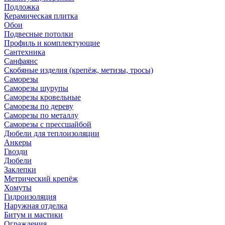
Подложка
Керамическая плитка
Обои
Подвесные потолки
Профиль и комплектующие
Сантехника
Санфаянс
Скобяные изделия (крепёж, метизы, тросы)
Саморезы
Саморезы шурупы
Саморезы кровельные
Саморезы по дереву
Саморезы по металлу
Саморезы с прессшайбой
Дюбели для теплоизоляции
Анкеры
Гвозди
Дюбели
Заклепки
Метрический крепёж
Хомуты
Гидроизоляция
Наружная отделка
Битум и мастики
Ограждения