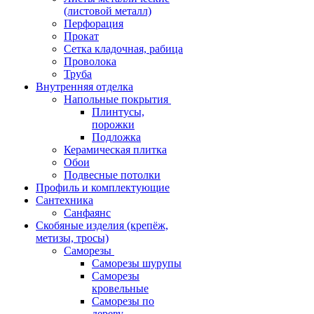
(листовой металл)
Перфорация
Прокат
Сетка кладочная, рабица
Проволока
Труба
Внутренняя отделка
Напольные покрытия
Плинтусы,
порожки
Подложка
Керамическая плитка
Обои
Подвесные потолки
Профиль и комплектующие
Сантехника
Санфаянс
Скобяные изделия (крепёж,
метизы, тросы)
Саморезы
Саморезы шурупы
Саморезы
кровельные
Саморезы по
дереву