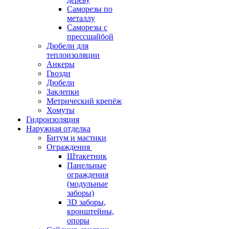
Саморезы по
металлу
Саморезы с
прессшайбой
Дюбели для
теплоизоляции
Анкеры
Гвозди
Дюбели
Заклепки
Метрический крепёж
Хомуты
Гидроизоляция
Наружная отделка
Битум и мастики
Ограждения
Штакетник
Панельные
ограждения
(модульные
заборы)
3D заборы,
кронштейны,
опоры