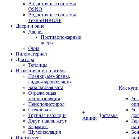
Водосточные системы
OSNO
Водосточные системы
ТехноНИКОЛЬ
Двери и окна
Двери
Противопожарные
двери
Окна
Пиломатериал
Для сада
Теплицы
Изоляция и утеплитель
Пленки, мембраны,
гидро-пароизоляция
Базальтовая вата
Как купи
Отражающая
теплоизоляция
Усл
Пенополистирол
опл
Стекловата
Усл
Трубная изоляция
Доставка
дос
Акции
Джут, пакля, жгут
Гар
Керамзит
на 
Шумоизоляция
Бон
Инструмент
про