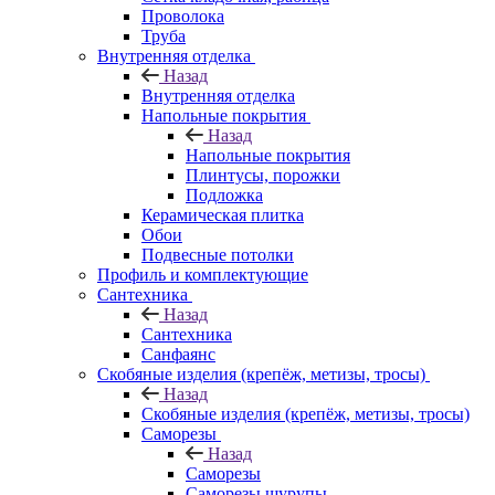
Проволока
Труба
Внутренняя отделка
Назад
Внутренняя отделка
Напольные покрытия
Назад
Напольные покрытия
Плинтусы, порожки
Подложка
Керамическая плитка
Обои
Подвесные потолки
Профиль и комплектующие
Сантехника
Назад
Сантехника
Санфаянс
Скобяные изделия (крепёж, метизы, тросы)
Назад
Скобяные изделия (крепёж, метизы, тросы)
Саморезы
Назад
Саморезы
Саморезы шурупы