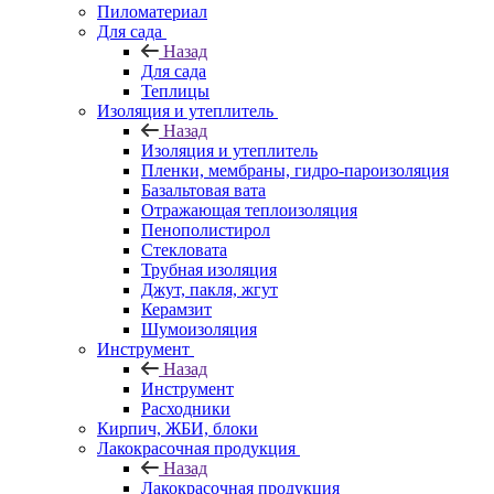
Пиломатериал
Для сада
Назад
Для сада
Теплицы
Изоляция и утеплитель
Назад
Изоляция и утеплитель
Пленки, мембраны, гидро-пароизоляция
Базальтовая вата
Отражающая теплоизоляция
Пенополистирол
Стекловата
Трубная изоляция
Джут, пакля, жгут
Керамзит
Шумоизоляция
Инструмент
Назад
Инструмент
Расходники
Кирпич, ЖБИ, блоки
Лакокрасочная продукция
Назад
Лакокрасочная продукция