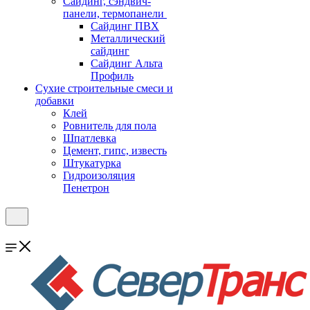
Cайдинг, сэндвич-
панели, термопанели
Сайдинг ПВХ
Металлический
сайдинг
Сайдинг Альта
Профиль
Сухие строительные смеси и
добавки
Клей
Ровнитель для пола
Шпатлевка
Цемент, гипс, известь
Штукатурка
Гидроизоляция
Пенетрон