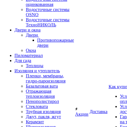
оцинкованная
Водосточные системы
OSNO
Водосточные системы
ТехноНИКОЛЬ
Двери и окна
Двери
Противопожарные
двери
Окна
Пиломатериал
Для сада
Теплицы
Изоляция и утеплитель
Пленки, мембраны,
гидро-пароизоляция
Базальтовая вата
Как купи
Отражающая
теплоизоляция
Усл
Пенополистирол
опл
Стекловата
Усл
Трубная изоляция
Доставка
дос
Акции
Джут, пакля, жгут
Гар
Керамзит
на 
Шумоизоляция
Бон