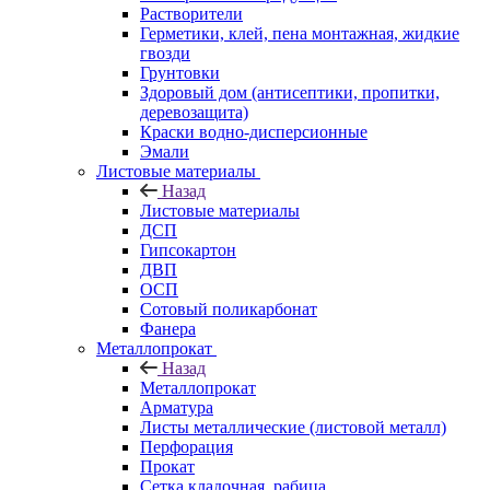
Растворители
Герметики, клей, пена монтажная, жидкие
гвозди
Грунтовки
Здоровый дом (антисептики, пропитки,
деревозащита)
Краски водно-дисперсионные
Эмали
Листовые материалы
Назад
Листовые материалы
ДСП
Гипсокартон
ДВП
ОСП
Сотовый поликарбонат
Фанера
Металлопрокат
Назад
Металлопрокат
Арматура
Листы металлические (листовой металл)
Перфорация
Прокат
Сетка кладочная, рабица