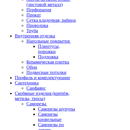
(листовой металл)
Перфорация
Прокат
Сетка кладочная, рабица
Проволока
Труба
Внутренняя отделка
Напольные покрытия
Плинтусы,
порожки
Подложка
Керамическая плитка
Обои
Подвесные потолки
Профиль и комплектующие
Сантехника
Санфаянс
Скобяные изделия (крепёж,
метизы, тросы)
Саморезы
Саморезы шурупы
Саморезы
кровельные
Саморезы по
дереву