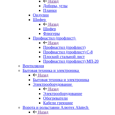
Назад
Доборы, углы
Планки
Ондулин
Шифер
Назад
Шифер
Флюгеры
Профнастил (профлист)
Назад
Профнастил (профлист)
Профнастил (профлист) С-8
Плоский стальной лист
Профнастил (профлист) МП-20
Вентиляция
Бытовая техника и электроника
Назад
Бытовая техника и электроника
Электрооборудование
Назад
Электрооборудование
Обогреватели
Кабели греющие
Ворота и рольставни Алютех Alutech
Назад