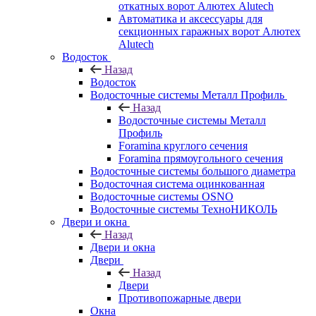
откатных ворот Алютех Alutech
Автоматика и аксессуары для
секционных гаражных ворот Алютех
Alutech
Водосток
Назад
Водосток
Водосточные системы Металл Профиль
Назад
Водосточные системы Металл
Профиль
Foramina круглого сечения
Foramina прямоугольного сечения
Водосточные системы большого диаметра
Водосточная система оцинкованная
Водосточные системы OSNO
Водосточные системы ТехноНИКОЛЬ
Двери и окна
Назад
Двери и окна
Двери
Назад
Двери
Противопожарные двери
Окна