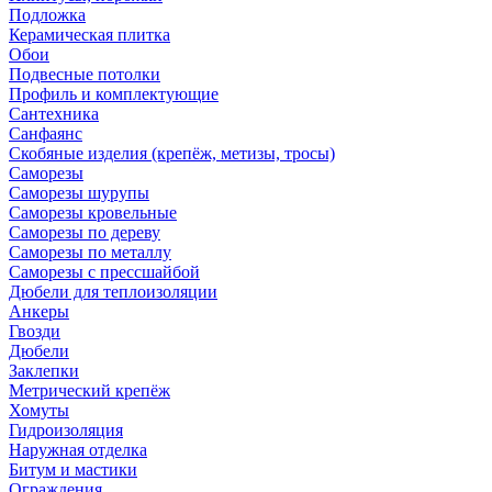
Подложка
Керамическая плитка
Обои
Подвесные потолки
Профиль и комплектующие
Сантехника
Санфаянс
Скобяные изделия (крепёж, метизы, тросы)
Саморезы
Саморезы шурупы
Саморезы кровельные
Саморезы по дереву
Саморезы по металлу
Саморезы с прессшайбой
Дюбели для теплоизоляции
Анкеры
Гвозди
Дюбели
Заклепки
Метрический крепёж
Хомуты
Гидроизоляция
Наружная отделка
Битум и мастики
Ограждения