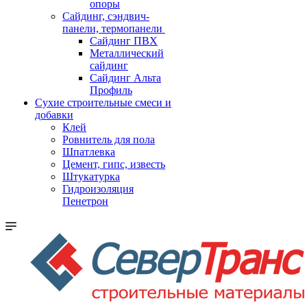
опоры
Cайдинг, сэндвич-
панели, термопанели
Сайдинг ПВХ
Металлический
сайдинг
Сайдинг Альта
Профиль
Сухие строительные смеси и
добавки
Клей
Ровнитель для пола
Шпатлевка
Цемент, гипс, известь
Штукатурка
Гидроизоляция
Пенетрон