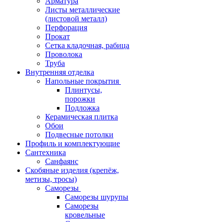
Арматура
Листы металлические
(листовой металл)
Перфорация
Прокат
Сетка кладочная, рабица
Проволока
Труба
Внутренняя отделка
Напольные покрытия
Плинтусы,
порожки
Подложка
Керамическая плитка
Обои
Подвесные потолки
Профиль и комплектующие
Сантехника
Санфаянс
Скобяные изделия (крепёж,
метизы, тросы)
Саморезы
Саморезы шурупы
Саморезы
кровельные