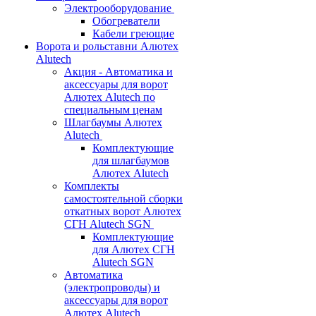
Электрооборудование
Обогреватели
Кабели греющие
Ворота и рольставни Алютех
Alutech
Акция - Автоматика и
аксессуары для ворот
Алютех Alutech по
специальным ценам
Шлагбаумы Алютех
Alutech
Комплектующие
для шлагбаумов
Алютех Alutech
Комплекты
самостоятельной сборки
откатных ворот Алютех
СГН Alutech SGN
Комплектующие
для Алютех СГН
Alutech SGN
Автоматика
(электропроводы) и
аксессуары для ворот
Алютех Alutech