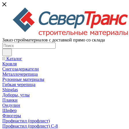
Заказ стройматериалов с доставкой прямо со склада
Каталог
Кровля
Снегозадержатели
Металлочерепица
Рулонные материалы
Гибкая черепица
Shinglas
Доборы, углы
Планки
Ондулин
Шифер
Флюгеры
Профнастил (профлист)
Профнастил (профлист) С-8