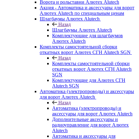
Ворота и рольставни Алютех Alutech
Акция - Автоматика и аксессуары для ворот
Алютех Alutech по специальным ценам
Шлагбаумы Алютех Alutech
Назад
Шлагбаумы Алютех Alutech
Комплектующие для шлагбаумов
Алютех Alutech
Комплекты самостоятельной сборки
откатных ворот Алютех СГН Alutech SGN
Назад
Комплекты самостоятельной сборки
откатных ворот Алютех СГН Alutech
SGN
Комплектующие для Алютех СГН
Alutech SGN
Автоматика (электропроводы) и аксессуары
для ворот Алютех Alutech
Назад
Автоматика (электропроводы) и
аксессуары для ворот Алютех Alutech
Дополнительные аксессуары и
радиоуправление для ворот Алютех
Alutech
Автоматика и аксессуары для