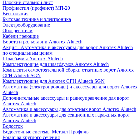
Плоский стальной лист
Профнастил (профлист) МП-20
Вентиляция
Бытовая техника и электроника
Электрооборудование
Обогреватели
Кабели греющие
Ворота и рольставни Алютех Alutech
Акция - Автоматика и аксессуары для ворот Алютех Alutech
по специальным ценам
Шлагбаумы Алютех Alutech
Комплектующие для шлагбаумов Алютех Alutech
Комплекты самостоятельной сборки откатных ворот Алютех
СГН Alutech SGN
Комплектующие для Алютех СГН Alutech SGN
Автоматика (электропроводы) и аксессуары для ворот Алютех
Alutech
Дополнительные аксессуары и радиоуправление для ворот
Алютех Alutech
Автоматика и аксессуары для откатных ворот Алютех Alutech
Автоматика и аксессуары для секционных гаражных ворот
Алютех Alutech
Водосток
Водосточные системы Металл Профиль
Foramina круглого сечения