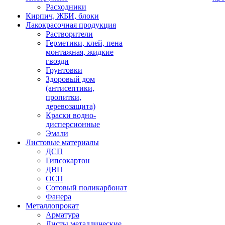
Расходники
Кирпич, ЖБИ, блоки
Лакокрасочная продукция
Растворители
Герметики, клей, пена
монтажная, жидкие
гвозди
Грунтовки
Здоровый дом
(антисептики,
пропитки,
деревозащита)
Краски водно-
дисперсионные
Эмали
Листовые материалы
ДСП
Гипсокартон
ДВП
ОСП
Сотовый поликарбонат
Фанера
Металлопрокат
Арматура
Листы металлические