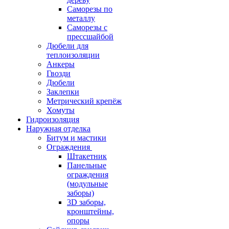
Саморезы по
металлу
Саморезы с
прессшайбой
Дюбели для
теплоизоляции
Анкеры
Гвозди
Дюбели
Заклепки
Метрический крепёж
Хомуты
Гидроизоляция
Наружная отделка
Битум и мастики
Ограждения
Штакетник
Панельные
ограждения
(модульные
заборы)
3D заборы,
кронштейны,
опоры