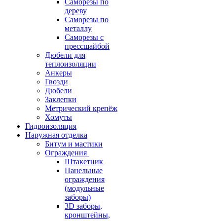
Саморезы по
дереву
Саморезы по
металлу
Саморезы с
прессшайбой
Дюбели для
теплоизоляции
Анкеры
Гвозди
Дюбели
Заклепки
Метрический крепёж
Хомуты
Гидроизоляция
Наружная отделка
Битум и мастики
Ограждения
Штакетник
Панельные
ограждения
(модульные
заборы)
3D заборы,
кронштейны,