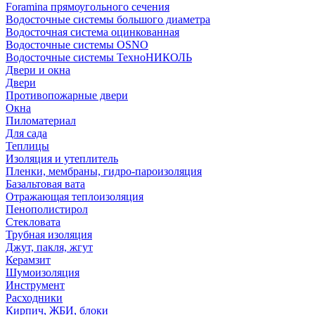
Foramina прямоугольного сечения
Водосточные системы большого диаметра
Водосточная система оцинкованная
Водосточные системы OSNO
Водосточные системы ТехноНИКОЛЬ
Двери и окна
Двери
Противопожарные двери
Окна
Пиломатериал
Для сада
Теплицы
Изоляция и утеплитель
Пленки, мембраны, гидро-пароизоляция
Базальтовая вата
Отражающая теплоизоляция
Пенополистирол
Стекловата
Трубная изоляция
Джут, пакля, жгут
Керамзит
Шумоизоляция
Инструмент
Расходники
Кирпич, ЖБИ, блоки