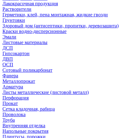
Лакокрасочная продукция
Растворители
Герметики, клей, пена монтажная, жидкие гвозди
Грунтовки
Здоровый дом (антисептики, пропитки, деревозащита)
Краски водно-дисперсионные
Эмали
Листовые материалы
ДСП
Гипсокартон
ДВП
ОСП
Сотовый поликарбонат
Фанера
Металлопрокат
Арматура
Листы металлические (листовой металл)
Перфорация
Прокат
Сетка кладочная, рабица
Проволока
Труба
Внутренняя отделка
Напольные покрытия
Плинтусы, порожки