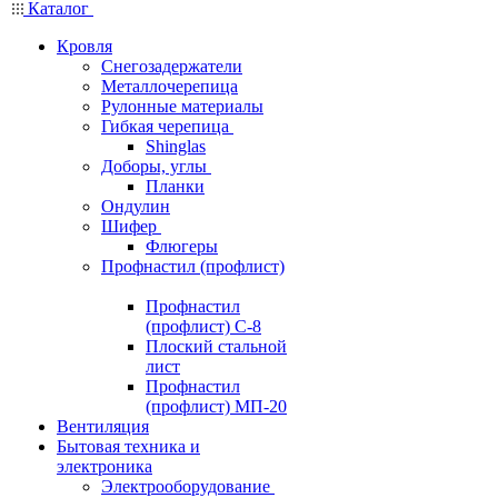
Каталог
Кровля
Снегозадержатели
Металлочерепица
Рулонные материалы
Гибкая черепица
Shinglas
Доборы, углы
Планки
Ондулин
Шифер
Флюгеры
Профнастил (профлист)
Профнастил
(профлист) С-8
Плоский стальной
лист
Профнастил
(профлист) МП-20
Вентиляция
Бытовая техника и
электроника
Электрооборудование