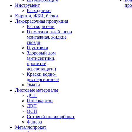
Инструмент
про
Расходники
Кирпич, ЖБИ, блоки
Лакокрасочная продукция
Растворители
Герметики, клей, пена
монтажная, жидкие
гвозди
Грунтовки
Здоровый дом
(антисептики,
пропитки,
деревозащита)
Краски водно-
дисперсионные
Эмали
Листовые материалы
ДСП
Гипсокартон
ДВП
ОСП
Сотовый поликарбонат
Фанера
Металлопрокат