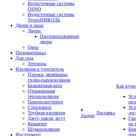
Водосточные системы
OSNO
Водосточные системы
ТехноНИКОЛЬ
Двери и окна
Двери
Противопожарные
двери
Окна
Пиломатериал
Для сада
Теплицы
Изоляция и утеплитель
Пленки, мембраны,
гидро-пароизоляция
Базальтовая вата
Как купи
Отражающая
теплоизоляция
Усл
Пенополистирол
опл
Стекловата
Усл
Трубная изоляция
Доставка
дос
Акции
Джут, пакля, жгут
Гар
Керамзит
на 
Шумоизоляция
Бон
Инструмент
про