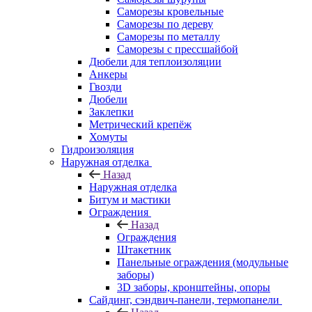
Саморезы кровельные
Саморезы по дереву
Саморезы по металлу
Саморезы с прессшайбой
Дюбели для теплоизоляции
Анкеры
Гвозди
Дюбели
Заклепки
Метрический крепёж
Хомуты
Гидроизоляция
Наружная отделка
Назад
Наружная отделка
Битум и мастики
Ограждения
Назад
Ограждения
Штакетник
Панельные ограждения (модульные
заборы)
3D заборы, кронштейны, опоры
Cайдинг, сэндвич-панели, термопанели