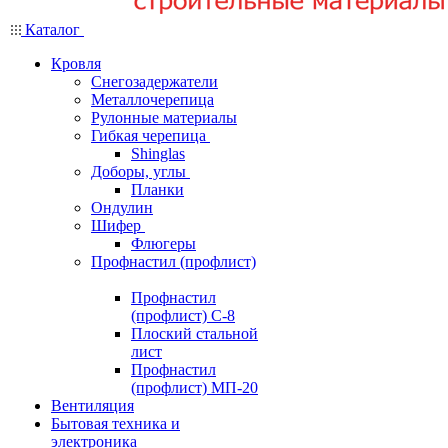
Каталог
Кровля
Снегозадержатели
Металлочерепица
Рулонные материалы
Гибкая черепица
Shinglas
Доборы, углы
Планки
Ондулин
Шифер
Флюгеры
Профнастил (профлист)
Профнастил
(профлист) С-8
Плоский стальной
лист
Профнастил
(профлист) МП-20
Вентиляция
Бытовая техника и
электроника