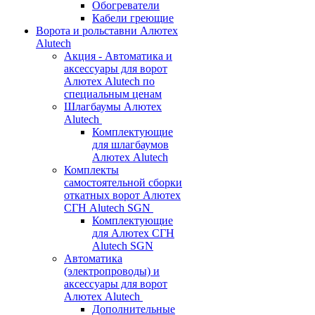
Обогреватели
Кабели греющие
Ворота и рольставни Алютех
Alutech
Акция - Автоматика и
аксессуары для ворот
Алютех Alutech по
специальным ценам
Шлагбаумы Алютех
Alutech
Комплектующие
для шлагбаумов
Алютех Alutech
Комплекты
самостоятельной сборки
откатных ворот Алютех
СГН Alutech SGN
Комплектующие
для Алютех СГН
Alutech SGN
Автоматика
(электропроводы) и
аксессуары для ворот
Алютех Alutech
Дополнительные