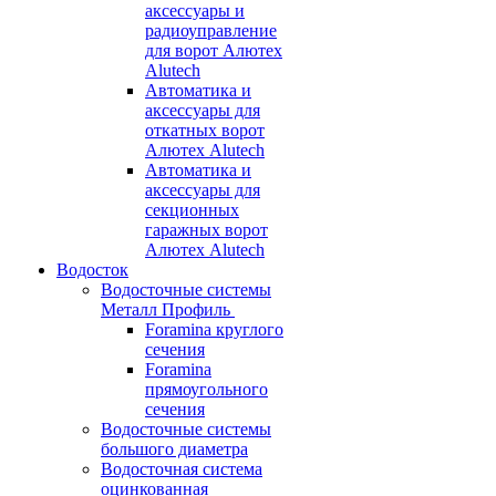
аксессуары и
радиоуправление
для ворот Алютех
Alutech
Автоматика и
аксессуары для
откатных ворот
Алютех Alutech
Автоматика и
аксессуары для
секционных
гаражных ворот
Алютех Alutech
Водосток
Водосточные системы
Металл Профиль
Foramina круглого
сечения
Foramina
прямоугольного
сечения
Водосточные системы
большого диаметра
Водосточная система
оцинкованная