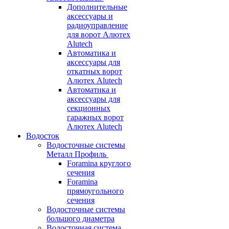
Дополнительные
аксессуары и
радиоуправление
для ворот Алютех
Alutech
Автоматика и
аксессуары для
откатных ворот
Алютех Alutech
Автоматика и
аксессуары для
секционных
гаражных ворот
Алютех Alutech
Водосток
Водосточные системы
Металл Профиль
Foramina круглого
сечения
Foramina
прямоугольного
сечения
Водосточные системы
большого диаметра
Водосточная система