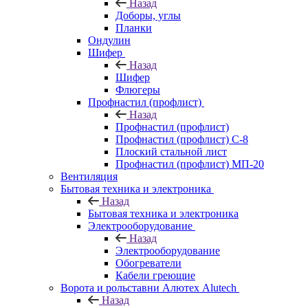
Назад
Доборы, углы
Планки
Ондулин
Шифер
Назад
Шифер
Флюгеры
Профнастил (профлист)
Назад
Профнастил (профлист)
Профнастил (профлист) С-8
Плоский стальной лист
Профнастил (профлист) МП-20
Вентиляция
Бытовая техника и электроника
Назад
Бытовая техника и электроника
Электрооборудование
Назад
Электрооборудование
Обогреватели
Кабели греющие
Ворота и рольставни Алютех Alutech
Назад