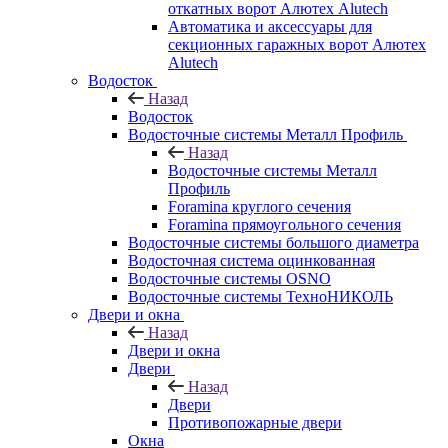
откатных ворот Алютех Alutech
Автоматика и аксессуары для
секционных гаражных ворот Алютех
Alutech
Водосток
Назад
Водосток
Водосточные системы Металл Профиль
Назад
Водосточные системы Металл
Профиль
Foramina круглого сечения
Foramina прямоугольного сечения
Водосточные системы большого диаметра
Водосточная система оцинкованная
Водосточные системы OSNO
Водосточные системы ТехноНИКОЛЬ
Двери и окна
Назад
Двери и окна
Двери
Назад
Двери
Противопожарные двери
Окна