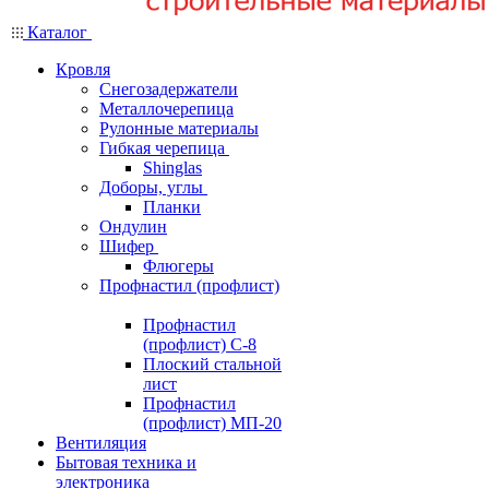
Каталог
Кровля
Снегозадержатели
Металлочерепица
Рулонные материалы
Гибкая черепица
Shinglas
Доборы, углы
Планки
Ондулин
Шифер
Флюгеры
Профнастил (профлист)
Профнастил
(профлист) С-8
Плоский стальной
лист
Профнастил
(профлист) МП-20
Вентиляция
Бытовая техника и
электроника