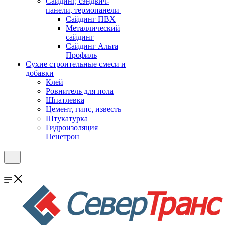
Cайдинг, сэндвич-
панели, термопанели
Сайдинг ПВХ
Металлический
сайдинг
Сайдинг Альта
Профиль
Сухие строительные смеси и
добавки
Клей
Ровнитель для пола
Шпатлевка
Цемент, гипс, известь
Штукатурка
Гидроизоляция
Пенетрон