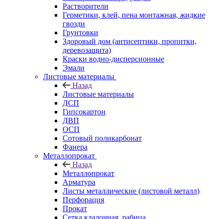
Растворители
Герметики, клей, пена монтажная, жидкие
гвозди
Грунтовки
Здоровый дом (антисептики, пропитки,
деревозащита)
Краски водно-дисперсионные
Эмали
Листовые материалы
Назад
Листовые материалы
ДСП
Гипсокартон
ДВП
ОСП
Сотовый поликарбонат
Фанера
Металлопрокат
Назад
Металлопрокат
Арматура
Листы металлические (листовой металл)
Перфорация
Прокат
Сетка кладочная, рабица