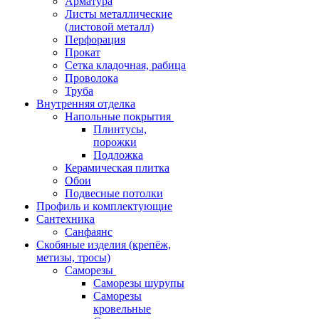
Арматура
Листы металлические
(листовой металл)
Перфорация
Прокат
Сетка кладочная, рабица
Проволока
Труба
Внутренняя отделка
Напольные покрытия
Плинтусы,
порожки
Подложка
Керамическая плитка
Обои
Подвесные потолки
Профиль и комплектующие
Сантехника
Санфаянс
Скобяные изделия (крепёж,
метизы, тросы)
Саморезы
Саморезы шурупы
Саморезы
кровельные