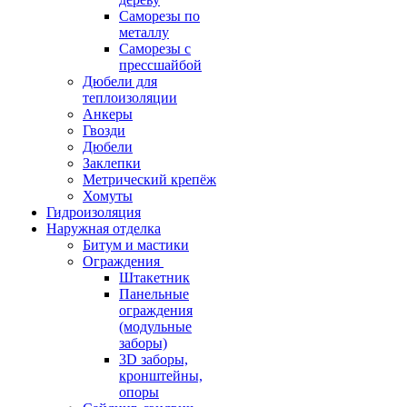
Саморезы по
металлу
Саморезы с
прессшайбой
Дюбели для
теплоизоляции
Анкеры
Гвозди
Дюбели
Заклепки
Метрический крепёж
Хомуты
Гидроизоляция
Наружная отделка
Битум и мастики
Ограждения
Штакетник
Панельные
ограждения
(модульные
заборы)
3D заборы,
кронштейны,
опоры