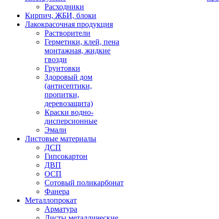
Расходники
Кирпич, ЖБИ, блоки
Лакокрасочная продукция
Растворители
Герметики, клей, пена
монтажная, жидкие
гвозди
Грунтовки
Здоровый дом
(антисептики,
пропитки,
деревозащита)
Краски водно-
дисперсионные
Эмали
Листовые материалы
ДСП
Гипсокартон
ДВП
ОСП
Сотовый поликарбонат
Фанера
Металлопрокат
Арматура
Листы металлические