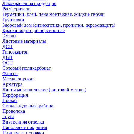
Лакокрасочная продукция
Растворители
Герметики, клей, пена монтажная, жидкие гвозди
Грунтовки
Здоровый дом (антисептики, пропитки, деревозащита)
Краски водно-дисперсионные
Эмали
Листовые материалы
ДСП
Гипсокартон
ДВП
ОСП
Сотовый поликарбонат
Фанера
Металлопрокат
Арматура
Листы металлические (листовой металл)
Перфорация
Прокат
Сетка кладочная, рабица
Проволока
Труба
Внутренняя отделка
Напольные покрытия
Плинтусы, порожки