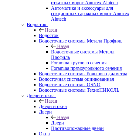
откатных ворот Алютех Alutech
Автоматика и аксессуары для
секционных гаражных ворот Алютех
Alutech
Водосток
Назад
Водосток
Водосточные системы Металл Профиль
Назад
Водосточные системы Металл
Профиль
Foramina круглого сечения
Foramina прямоугольного сечения
Водосточные системы большого диаметра
Водосточная система оцинкованная
Водосточные системы OSNO
Водосточные системы ТехноНИКОЛЬ
Двери и окна
Назад
Двери и окна
Двери
Назад
Двери
Противопожарные двери
Окна