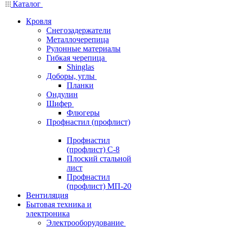
Каталог
Кровля
Снегозадержатели
Металлочерепица
Рулонные материалы
Гибкая черепица
Shinglas
Доборы, углы
Планки
Ондулин
Шифер
Флюгеры
Профнастил (профлист)
Профнастил
(профлист) С-8
Плоский стальной
лист
Профнастил
(профлист) МП-20
Вентиляция
Бытовая техника и
электроника
Электрооборудование