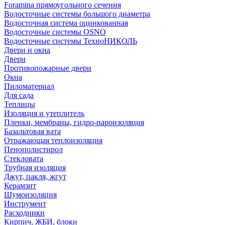
Foramina прямоугольного сечения
Водосточные системы большого диаметра
Водосточная система оцинкованная
Водосточные системы OSNO
Водосточные системы ТехноНИКОЛЬ
Двери и окна
Двери
Противопожарные двери
Окна
Пиломатериал
Для сада
Теплицы
Изоляция и утеплитель
Пленки, мембраны, гидро-пароизоляция
Базальтовая вата
Отражающая теплоизоляция
Пенополистирол
Стекловата
Трубная изоляция
Джут, пакля, жгут
Керамзит
Шумоизоляция
Инструмент
Расходники
Кирпич, ЖБИ, блоки