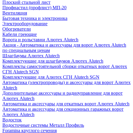
Плоский стальной лист
Профнастил (профлист) МП-20
Вентиляция
Бытовая техника и электроника
Электрооборудование
Обогреватели
Кабели греющие
Ворота и рольставни Алютех Alutech
Акция - Автоматика и аксессуары для ворот Алютех Alutech
по специальным ценам
Шлагбаумы Алютех Alutech
Комплектующие для шлагбаумов Алютех Alutech
Комплекты самостоятельной сборки откатных ворот Алютех
СГН Alutech SGN
Комплектующие для Алютех СГН Alutech SGN
Автоматика (электропроводы) и аксессуары для ворот Алютех
Alutech
Дополнительные аксессуары и радиоуправление для ворот
Алютех Alutech
Автоматика и аксессуары для откатных ворот Алютех Alutech
Автоматика и аксессуары для секционных гаражных ворот
Алютех Alutech
Водосток
Водосточные системы Металл Профиль
Foramina круглого сечения