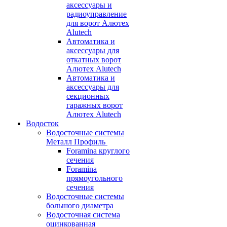
аксессуары и
радиоуправление
для ворот Алютех
Alutech
Автоматика и
аксессуары для
откатных ворот
Алютех Alutech
Автоматика и
аксессуары для
секционных
гаражных ворот
Алютех Alutech
Водосток
Водосточные системы
Металл Профиль
Foramina круглого
сечения
Foramina
прямоугольного
сечения
Водосточные системы
большого диаметра
Водосточная система
оцинкованная