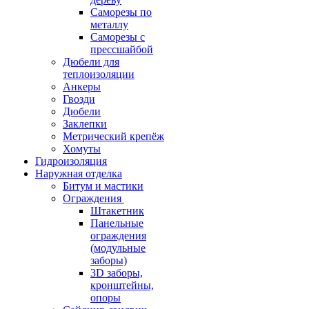
Саморезы по
металлу
Саморезы с
прессшайбой
Дюбели для
теплоизоляции
Анкеры
Гвозди
Дюбели
Заклепки
Метрический крепёж
Хомуты
Гидроизоляция
Наружная отделка
Битум и мастики
Ограждения
Штакетник
Панельные
ограждения
(модульные
заборы)
3D заборы,
кронштейны,
опоры