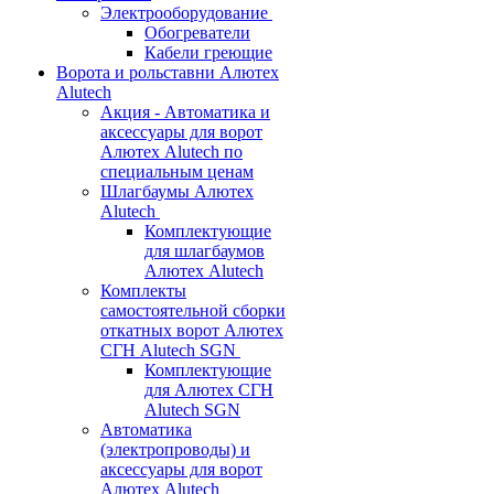
Электрооборудование
Обогреватели
Кабели греющие
Ворота и рольставни Алютех
Alutech
Акция - Автоматика и
аксессуары для ворот
Алютех Alutech по
специальным ценам
Шлагбаумы Алютех
Alutech
Комплектующие
для шлагбаумов
Алютех Alutech
Комплекты
самостоятельной сборки
откатных ворот Алютех
СГН Alutech SGN
Комплектующие
для Алютех СГН
Alutech SGN
Автоматика
(электропроводы) и
аксессуары для ворот
Алютех Alutech