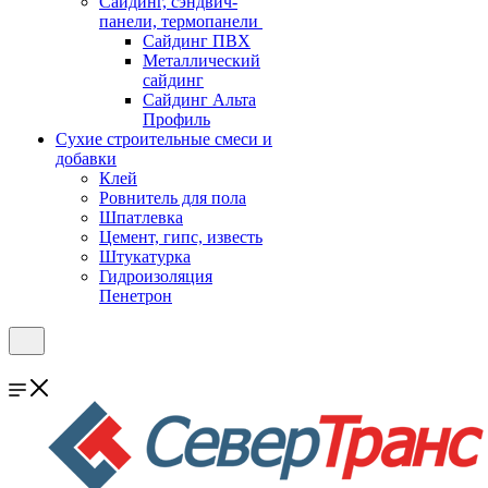
Cайдинг, сэндвич-
панели, термопанели
Сайдинг ПВХ
Металлический
сайдинг
Сайдинг Альта
Профиль
Сухие строительные смеси и
добавки
Клей
Ровнитель для пола
Шпатлевка
Цемент, гипс, известь
Штукатурка
Гидроизоляция
Пенетрон