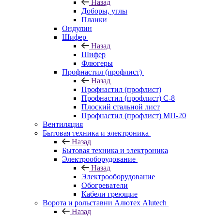
Назад
Доборы, углы
Планки
Ондулин
Шифер
Назад
Шифер
Флюгеры
Профнастил (профлист)
Назад
Профнастил (профлист)
Профнастил (профлист) С-8
Плоский стальной лист
Профнастил (профлист) МП-20
Вентиляция
Бытовая техника и электроника
Назад
Бытовая техника и электроника
Электрооборудование
Назад
Электрооборудование
Обогреватели
Кабели греющие
Ворота и рольставни Алютех Alutech
Назад