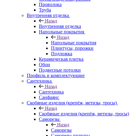
Проволока
Труба
Внутренняя отделка
Назад
Внутренняя отделка
Напольные покрытия
Назад
Напольные покрытия
Плинтусы, порожки
Подложка
Керамическая плитка
Обои
Подвесные потолки
Профиль и комплектующие
Сантехника
Назад
Сантехника
Санфаянс
Скобяные изделия (крепёж, метизы, тросы)
Назад
Скобяные изделия (крепёж, метизы, тросы)
Саморезы
Назад
Саморезы
Саморезы шурупы