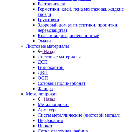
Растворители
Герметики, клей, пена монтажная, жидкие
гвозди
Грунтовки
Здоровый дом (антисептики, пропитки,
деревозащита)
Краски водно-дисперсионные
Эмали
Листовые материалы
Назад
Листовые материалы
ДСП
Гипсокартон
ДВП
ОСП
Сотовый поликарбонат
Фанера
Металлопрокат
Назад
Металлопрокат
Арматура
Листы металлические (листовой металл)
Перфорация
Прокат
Сетка кладочная, рабица