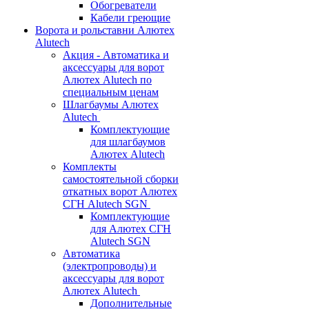
Обогреватели
Кабели греющие
Ворота и рольставни Алютех
Alutech
Акция - Автоматика и
аксессуары для ворот
Алютех Alutech по
специальным ценам
Шлагбаумы Алютех
Alutech
Комплектующие
для шлагбаумов
Алютех Alutech
Комплекты
самостоятельной сборки
откатных ворот Алютех
СГН Alutech SGN
Комплектующие
для Алютех СГН
Alutech SGN
Автоматика
(электропроводы) и
аксессуары для ворот
Алютех Alutech
Дополнительные