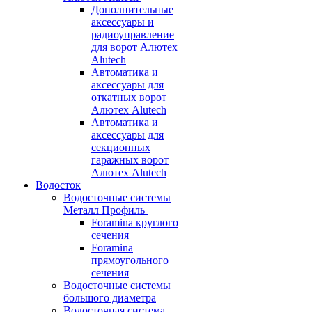
Дополнительные
аксессуары и
радиоуправление
для ворот Алютех
Alutech
Автоматика и
аксессуары для
откатных ворот
Алютех Alutech
Автоматика и
аксессуары для
секционных
гаражных ворот
Алютех Alutech
Водосток
Водосточные системы
Металл Профиль
Foramina круглого
сечения
Foramina
прямоугольного
сечения
Водосточные системы
большого диаметра
Водосточная система