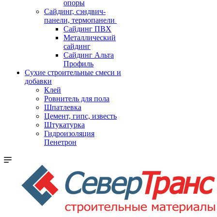
опоры
Cайдинг, сэндвич-
панели, термопанели
Сайдинг ПВХ
Металлический
сайдинг
Сайдинг Альта
Профиль
Сухие строительные смеси и
добавки
Клей
Ровнитель для пола
Шпатлевка
Цемент, гипс, известь
Штукатурка
Гидроизоляция
Пенетрон