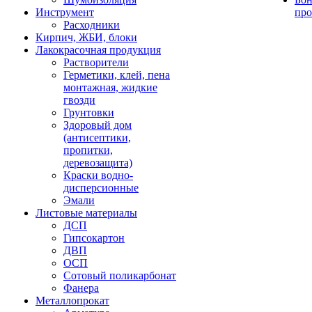
Инструмент
про
Расходники
Кирпич, ЖБИ, блоки
Лакокрасочная продукция
Растворители
Герметики, клей, пена
монтажная, жидкие
гвозди
Грунтовки
Здоровый дом
(антисептики,
пропитки,
деревозащита)
Краски водно-
дисперсионные
Эмали
Листовые материалы
ДСП
Гипсокартон
ДВП
ОСП
Сотовый поликарбонат
Фанера
Металлопрокат