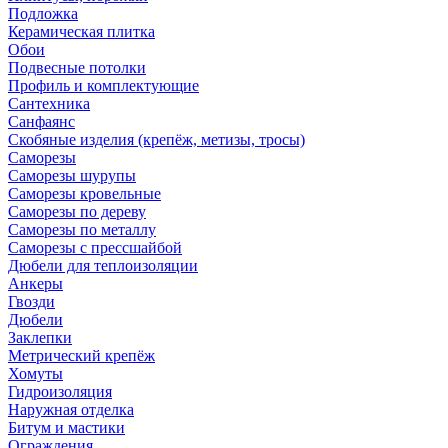
Подложка
Керамическая плитка
Обои
Подвесные потолки
Профиль и комплектующие
Сантехника
Санфаянс
Скобяные изделия (крепёж, метизы, тросы)
Саморезы
Саморезы шурупы
Саморезы кровельные
Саморезы по дереву
Саморезы по металлу
Саморезы с прессшайбой
Дюбели для теплоизоляции
Анкеры
Гвозди
Дюбели
Заклепки
Метрический крепёж
Хомуты
Гидроизоляция
Наружная отделка
Битум и мастики
Ограждения