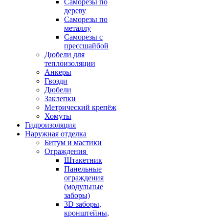
Саморезы по
дереву
Саморезы по
металлу
Саморезы с
прессшайбой
Дюбели для
теплоизоляции
Анкеры
Гвозди
Дюбели
Заклепки
Метрический крепёж
Хомуты
Гидроизоляция
Наружная отделка
Битум и мастики
Ограждения
Штакетник
Панельные
ограждения
(модульные
заборы)
3D заборы,
кронштейны,