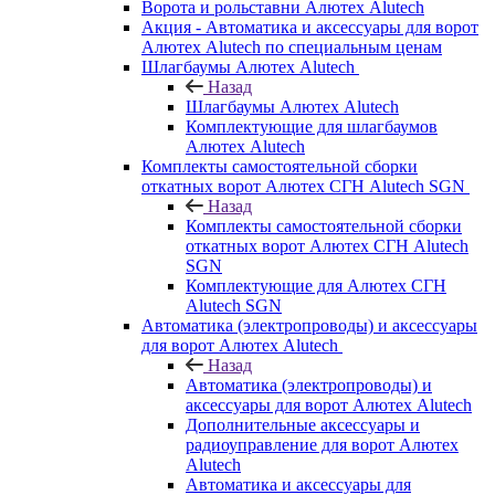
Ворота и рольставни Алютех Alutech
Акция - Автоматика и аксессуары для ворот
Алютех Alutech по специальным ценам
Шлагбаумы Алютех Alutech
Назад
Шлагбаумы Алютех Alutech
Комплектующие для шлагбаумов
Алютех Alutech
Комплекты самостоятельной сборки
откатных ворот Алютех СГН Alutech SGN
Назад
Комплекты самостоятельной сборки
откатных ворот Алютех СГН Alutech
SGN
Комплектующие для Алютех СГН
Alutech SGN
Автоматика (электропроводы) и аксессуары
для ворот Алютех Alutech
Назад
Автоматика (электропроводы) и
аксессуары для ворот Алютех Alutech
Дополнительные аксессуары и
радиоуправление для ворот Алютех
Alutech
Автоматика и аксессуары для