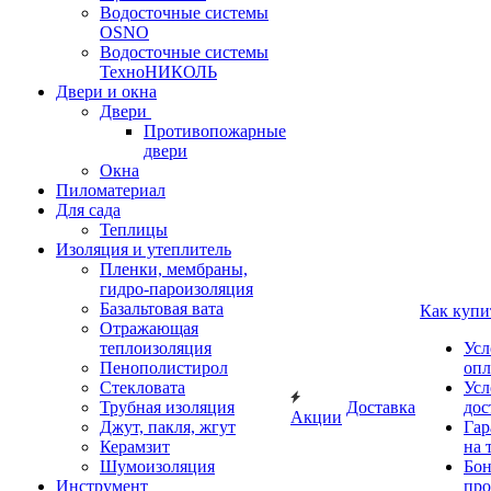
Водосточные системы
OSNO
Водосточные системы
ТехноНИКОЛЬ
Двери и окна
Двери
Противопожарные
двери
Окна
Пиломатериал
Для сада
Теплицы
Изоляция и утеплитель
Пленки, мембраны,
гидро-пароизоляция
Базальтовая вата
Как купи
Отражающая
теплоизоляция
Усл
Пенополистирол
опл
Стекловата
Усл
Трубная изоляция
Доставка
дос
Акции
Джут, пакля, жгут
Гар
Керамзит
на 
Шумоизоляция
Бон
Инструмент
про