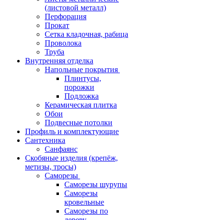
(листовой металл)
Перфорация
Прокат
Сетка кладочная, рабица
Проволока
Труба
Внутренняя отделка
Напольные покрытия
Плинтусы,
порожки
Подложка
Керамическая плитка
Обои
Подвесные потолки
Профиль и комплектующие
Сантехника
Санфаянс
Скобяные изделия (крепёж,
метизы, тросы)
Саморезы
Саморезы шурупы
Саморезы
кровельные
Саморезы по
дереву