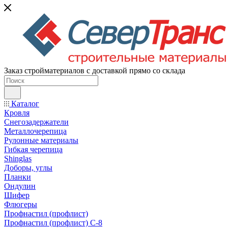
Заказ стройматериалов с доставкой прямо со склада
Каталог
Кровля
Снегозадержатели
Металлочерепица
Рулонные материалы
Гибкая черепица
Shinglas
Доборы, углы
Планки
Ондулин
Шифер
Флюгеры
Профнастил (профлист)
Профнастил (профлист) С-8