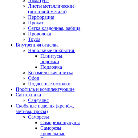
Арматура
Листы металлические
(листовой металл)
Перфорация
Прокат
Сетка кладочная, рабица
Проволока
Труба
Внутренняя отделка
Напольные покрытия
Плинтусы,
порожки
Подложка
Керамическая плитка
Обои
Подвесные потолки
Профиль и комплектующие
Сантехника
Санфаянс
Скобяные изделия (крепёж,
метизы, тросы)
Саморезы
Саморезы шурупы
Саморезы
кровельные