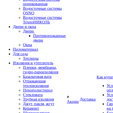
оцинкованная
Водосточные системы
OSNO
Водосточные системы
ТехноНИКОЛЬ
Двери и окна
Двери
Противопожарные
двери
Окна
Пиломатериал
Для сада
Теплицы
Изоляция и утеплитель
Пленки, мембраны,
гидро-пароизоляция
Базальтовая вата
Как купи
Отражающая
теплоизоляция
Усл
Пенополистирол
опл
Стекловата
Усл
Трубная изоляция
Доставка
дос
Акции
Джут, пакля, жгут
Гар
Керамзит
на 
Шумоизоляция
Бон