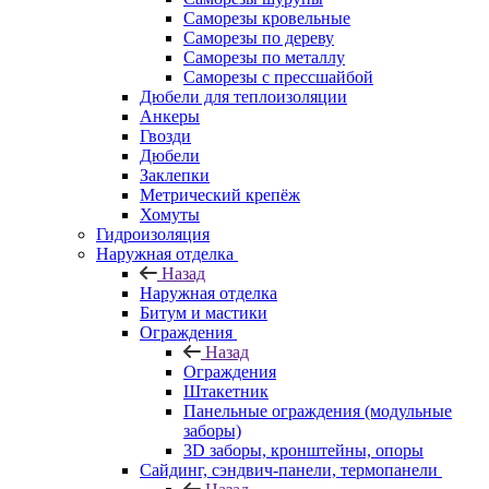
Саморезы кровельные
Саморезы по дереву
Саморезы по металлу
Саморезы с прессшайбой
Дюбели для теплоизоляции
Анкеры
Гвозди
Дюбели
Заклепки
Метрический крепёж
Хомуты
Гидроизоляция
Наружная отделка
Назад
Наружная отделка
Битум и мастики
Ограждения
Назад
Ограждения
Штакетник
Панельные ограждения (модульные
заборы)
3D заборы, кронштейны, опоры
Cайдинг, сэндвич-панели, термопанели