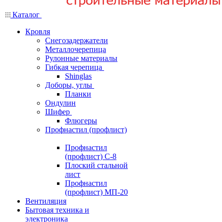
Каталог
Кровля
Снегозадержатели
Металлочерепица
Рулонные материалы
Гибкая черепица
Shinglas
Доборы, углы
Планки
Ондулин
Шифер
Флюгеры
Профнастил (профлист)
Профнастил
(профлист) С-8
Плоский стальной
лист
Профнастил
(профлист) МП-20
Вентиляция
Бытовая техника и
электроника