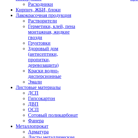
Расходники
Кирпич, ЖБИ, блоки
Лакокрасочная продукция
Растворители
Герметики, клей, пена
монтажная, жидкие
гвозди
Грунтовки
Здоровый дом
(антисептики,
пропитки,
деревозащита)
Краски водно-
дисперсионные
Эмали
Листовые материалы
ДСП
Гипсокартон
ДВП
ОСП
Сотовый поликарбонат
Фанера
Металлопрокат
Арматура
Листы металлические