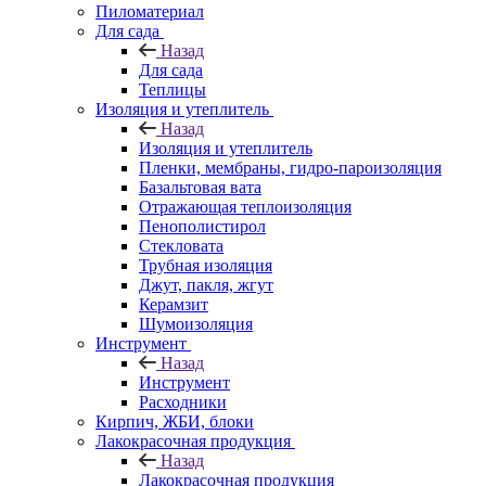
Пиломатериал
Для сада
Назад
Для сада
Теплицы
Изоляция и утеплитель
Назад
Изоляция и утеплитель
Пленки, мембраны, гидро-пароизоляция
Базальтовая вата
Отражающая теплоизоляция
Пенополистирол
Стекловата
Трубная изоляция
Джут, пакля, жгут
Керамзит
Шумоизоляция
Инструмент
Назад
Инструмент
Расходники
Кирпич, ЖБИ, блоки
Лакокрасочная продукция
Назад
Лакокрасочная продукция