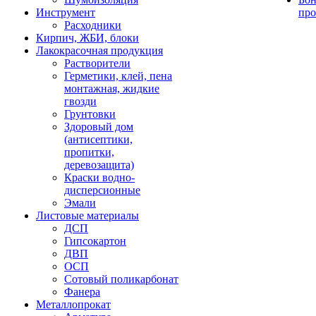
Инструмент
про
Расходники
Кирпич, ЖБИ, блоки
Лакокрасочная продукция
Растворители
Герметики, клей, пена
монтажная, жидкие
гвозди
Грунтовки
Здоровый дом
(антисептики,
пропитки,
деревозащита)
Краски водно-
дисперсионные
Эмали
Листовые материалы
ДСП
Гипсокартон
ДВП
ОСП
Сотовый поликарбонат
Фанера
Металлопрокат