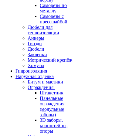
Саморезы по
металлу
Саморезы с
прессшайбой
Дюбели для
теплоизоляции
Анкеры
Гвозди
Дюбели
Заклепки
Метрический крепёж
Хомуты
Гидроизоляция
Наружная отделка
Битум и мастики
Ограждения
Штакетник
Панельные
ограждения
(модульные
заборы)
3D заборы,
кронштейны,
опоры