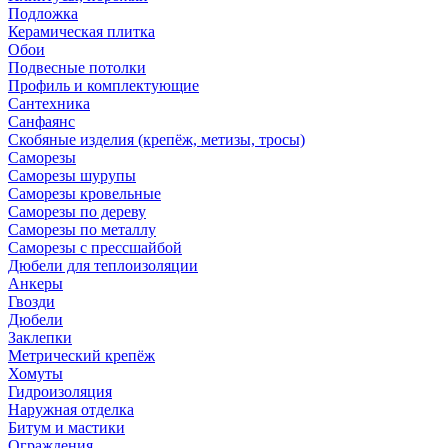
Подложка
Керамическая плитка
Обои
Подвесные потолки
Профиль и комплектующие
Сантехника
Санфаянс
Скобяные изделия (крепёж, метизы, тросы)
Саморезы
Саморезы шурупы
Саморезы кровельные
Саморезы по дереву
Саморезы по металлу
Саморезы с прессшайбой
Дюбели для теплоизоляции
Анкеры
Гвозди
Дюбели
Заклепки
Метрический крепёж
Хомуты
Гидроизоляция
Наружная отделка
Битум и мастики
Ограждения