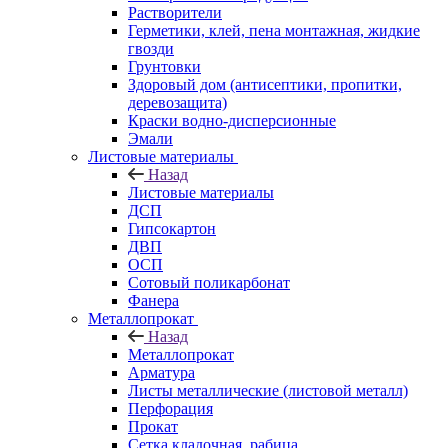
Растворители
Герметики, клей, пена монтажная, жидкие
гвозди
Грунтовки
Здоровый дом (антисептики, пропитки,
деревозащита)
Краски водно-дисперсионные
Эмали
Листовые материалы
Назад
Листовые материалы
ДСП
Гипсокартон
ДВП
ОСП
Сотовый поликарбонат
Фанера
Металлопрокат
Назад
Металлопрокат
Арматура
Листы металлические (листовой металл)
Перфорация
Прокат
Сетка кладочная, рабица