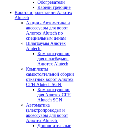
Обогреватели
Кабели греющие
Ворота и рольставни Алютех
Alutech
Акция - Автоматика и
аксессуары для ворот
Алютех Alutech по
специальным ценам
Шлагбаумы Алютех
Alutech
Комплектующие
для шлагбаумов
Алютех Alutech
Комплекты
самостоятельной сборки
откатных ворот Алютех
СГН Alutech SGN
Комплектующие
для Алютех СГН
Alutech SGN
Автоматика
(электропроводы) и
аксессуары для ворот
Алютех Alutech
Дополнительные