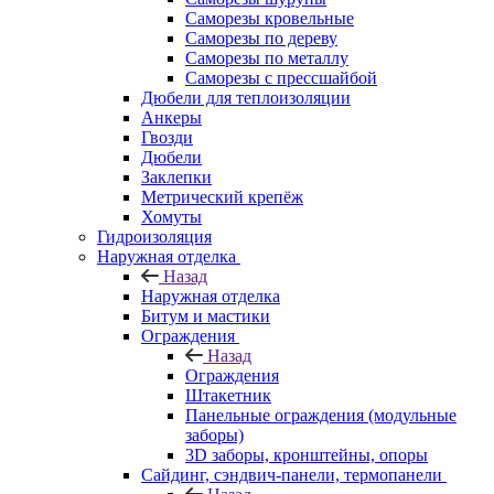
Саморезы кровельные
Саморезы по дереву
Саморезы по металлу
Саморезы с прессшайбой
Дюбели для теплоизоляции
Анкеры
Гвозди
Дюбели
Заклепки
Метрический крепёж
Хомуты
Гидроизоляция
Наружная отделка
Назад
Наружная отделка
Битум и мастики
Ограждения
Назад
Ограждения
Штакетник
Панельные ограждения (модульные
заборы)
3D заборы, кронштейны, опоры
Cайдинг, сэндвич-панели, термопанели