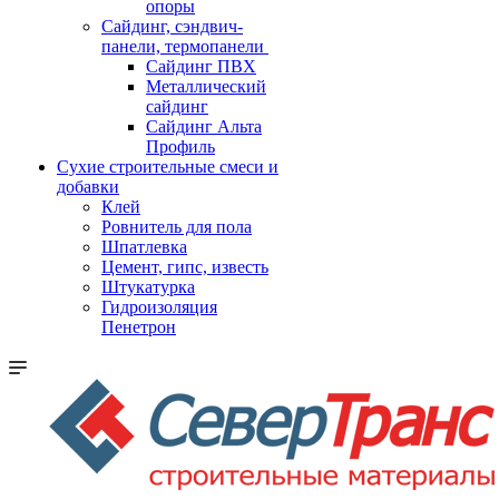
опоры
Cайдинг, сэндвич-
панели, термопанели
Сайдинг ПВХ
Металлический
сайдинг
Сайдинг Альта
Профиль
Сухие строительные смеси и
добавки
Клей
Ровнитель для пола
Шпатлевка
Цемент, гипс, известь
Штукатурка
Гидроизоляция
Пенетрон