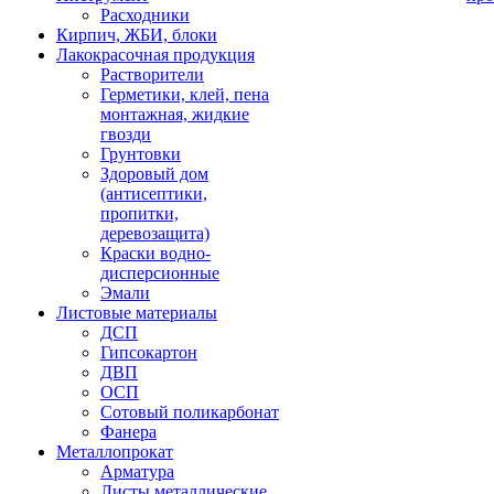
Расходники
Кирпич, ЖБИ, блоки
Лакокрасочная продукция
Растворители
Герметики, клей, пена
монтажная, жидкие
гвозди
Грунтовки
Здоровый дом
(антисептики,
пропитки,
деревозащита)
Краски водно-
дисперсионные
Эмали
Листовые материалы
ДСП
Гипсокартон
ДВП
ОСП
Сотовый поликарбонат
Фанера
Металлопрокат
Арматура
Листы металлические