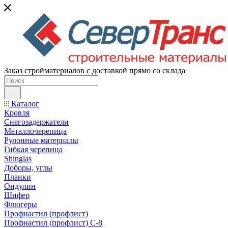
Заказ стройматериалов с доставкой прямо со склада
Каталог
Кровля
Снегозадержатели
Металлочерепица
Рулонные материалы
Гибкая черепица
Shinglas
Доборы, углы
Планки
Ондулин
Шифер
Флюгеры
Профнастил (профлист)
Профнастил (профлист) С-8