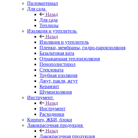
Пиломатериал
Для сада
Назад
Для сада
Теплицы
Изоляция и утеплитель
Назад
Изоляция и утеплитель
Пленки, мембраны, гидро-пароизоляция
Базальтовая вата
Отражающая теплоизоляция
Пенополистирол
Стекловата
Трубная изоляция
Джут, пакля, жгут
Керамзит
Шумоизоляция
Инструмент
Назад
Инструмент
Расходники
Кирпич, ЖБИ, блоки
Лакокрасочная продукция
Назад
Лакокрасочная продукция