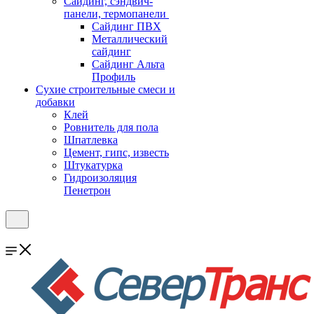
Cайдинг, сэндвич-
панели, термопанели
Сайдинг ПВХ
Металлический
сайдинг
Сайдинг Альта
Профиль
Сухие строительные смеси и
добавки
Клей
Ровнитель для пола
Шпатлевка
Цемент, гипс, известь
Штукатурка
Гидроизоляция
Пенетрон