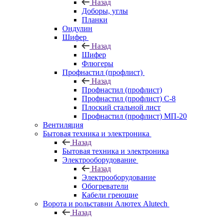
Назад
Доборы, углы
Планки
Ондулин
Шифер
Назад
Шифер
Флюгеры
Профнастил (профлист)
Назад
Профнастил (профлист)
Профнастил (профлист) С-8
Плоский стальной лист
Профнастил (профлист) МП-20
Вентиляция
Бытовая техника и электроника
Назад
Бытовая техника и электроника
Электрооборудование
Назад
Электрооборудование
Обогреватели
Кабели греющие
Ворота и рольставни Алютех Alutech
Назад