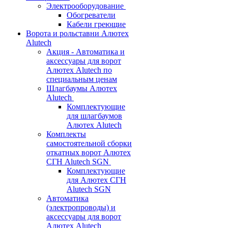
Электрооборудование
Обогреватели
Кабели греющие
Ворота и рольставни Алютех
Alutech
Акция - Автоматика и
аксессуары для ворот
Алютех Alutech по
специальным ценам
Шлагбаумы Алютех
Alutech
Комплектующие
для шлагбаумов
Алютех Alutech
Комплекты
самостоятельной сборки
откатных ворот Алютех
СГН Alutech SGN
Комплектующие
для Алютех СГН
Alutech SGN
Автоматика
(электропроводы) и
аксессуары для ворот
Алютех Alutech