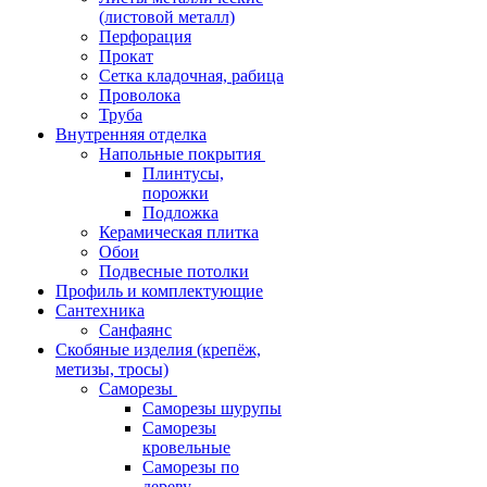
(листовой металл)
Перфорация
Прокат
Сетка кладочная, рабица
Проволока
Труба
Внутренняя отделка
Напольные покрытия
Плинтусы,
порожки
Подложка
Керамическая плитка
Обои
Подвесные потолки
Профиль и комплектующие
Сантехника
Санфаянс
Скобяные изделия (крепёж,
метизы, тросы)
Саморезы
Саморезы шурупы
Саморезы
кровельные
Саморезы по
дереву