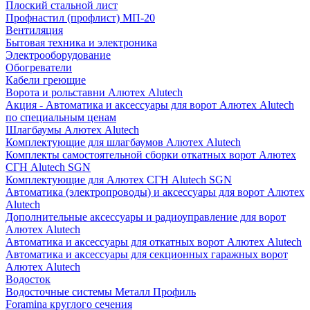
Плоский стальной лист
Профнастил (профлист) МП-20
Вентиляция
Бытовая техника и электроника
Электрооборудование
Обогреватели
Кабели греющие
Ворота и рольставни Алютех Alutech
Акция - Автоматика и аксессуары для ворот Алютех Alutech
по специальным ценам
Шлагбаумы Алютех Alutech
Комплектующие для шлагбаумов Алютех Alutech
Комплекты самостоятельной сборки откатных ворот Алютех
СГН Alutech SGN
Комплектующие для Алютех СГН Alutech SGN
Автоматика (электропроводы) и аксессуары для ворот Алютех
Alutech
Дополнительные аксессуары и радиоуправление для ворот
Алютех Alutech
Автоматика и аксессуары для откатных ворот Алютех Alutech
Автоматика и аксессуары для секционных гаражных ворот
Алютех Alutech
Водосток
Водосточные системы Металл Профиль
Foramina круглого сечения