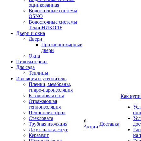
оцинкованная
Водосточные системы
OSNO
Водосточные системы
ТехноНИКОЛЬ
Двери и окна
Двери
Противопожарные
двери
Окна
Пиломатериал
Для сада
Теплицы
Изоляция и утеплитель
Пленки, мембраны,
гидро-пароизоляция
Базальтовая вата
Как купи
Отражающая
теплоизоляция
Усл
Пенополистирол
опл
Стекловата
Усл
Трубная изоляция
Доставка
дос
Акции
Джут, пакля, жгут
Гар
Керамзит
на 
Шумоизоляция
Бон