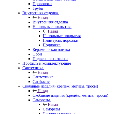
Проволока
Труба
Внутренняя отделка
Назад
Внутренняя отделка
Напольные покрытия
Назад
Напольные покрытия
Плинтусы, порожки
Подложка
Керамическая плитка
Обои
Подвесные потолки
Профиль и комплектующие
Сантехника
Назад
Сантехника
Санфаянс
Скобяные изделия (крепёж, метизы, тросы)
Назад
Скобяные изделия (крепёж, метизы, тросы)
Саморезы
Назад
Саморезы
Саморезы шурупы