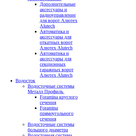
Дополнительные
аксессуары и
радиоуправление
для ворот Алютех
Alutech
Автоматика и
аксессуары для
откатных ворот
Алютех Alutech
Автоматика и
аксессуары для
секционных
гаражных ворот
Алютех Alutech
Водосток
Водосточные системы
Металл Профиль
Foramina круглого
сечения
Foramina
прямоугольного
сечения
Водосточные системы
большого диаметра
Водосточная система