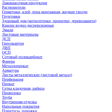
Лакокрасочная продукция
Растворители
Герметики, клей, пена монтажная, жидкие гвозди
Грунтовки
Здоровый дом (антисептики, пропитки, деревозащита)
Краски водно-дисперсионные
Эмали
Листовые материалы
ДСП
Гипсокартон
ДВП
ОСП
Сотовый поликарбонат
Фанера
Металлопрокат
Арматура
Листы металлические (листовой металл)
Перфорация
Прокат
Сетка кладочная, рабица
Проволока
Труба
Внутренняя отделка
Напольные покрытия
Плинтусы, порожки