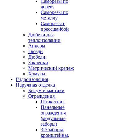
Саморезы по
дереву
Саморезы по
металлу
Саморезы с
прессшайбой
Дюбели для
теплоизоляции
Анкеры
Гвозди
Дюбели
Заклепки
Метрический крепёж
Хомуты
Гидроизоляция
Наружная отделка
Битум и мастики
Ограждения
Штакетник
Панельные
ограждения
(модульные
заборы)
3D заборы,
кронштейны,