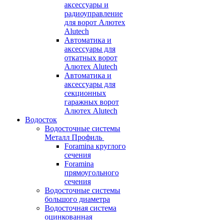
аксессуары и
радиоуправление
для ворот Алютех
Alutech
Автоматика и
аксессуары для
откатных ворот
Алютех Alutech
Автоматика и
аксессуары для
секционных
гаражных ворот
Алютех Alutech
Водосток
Водосточные системы
Металл Профиль
Foramina круглого
сечения
Foramina
прямоугольного
сечения
Водосточные системы
большого диаметра
Водосточная система
оцинкованная