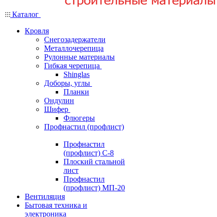
Каталог
Кровля
Снегозадержатели
Металлочерепица
Рулонные материалы
Гибкая черепица
Shinglas
Доборы, углы
Планки
Ондулин
Шифер
Флюгеры
Профнастил (профлист)
Профнастил
(профлист) С-8
Плоский стальной
лист
Профнастил
(профлист) МП-20
Вентиляция
Бытовая техника и
электроника