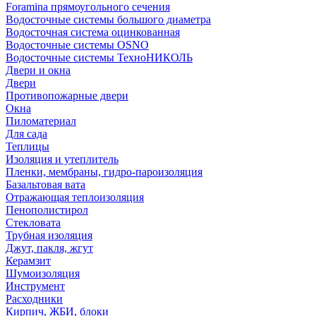
Foramina прямоугольного сечения
Водосточные системы большого диаметра
Водосточная система оцинкованная
Водосточные системы OSNO
Водосточные системы ТехноНИКОЛЬ
Двери и окна
Двери
Противопожарные двери
Окна
Пиломатериал
Для сада
Теплицы
Изоляция и утеплитель
Пленки, мембраны, гидро-пароизоляция
Базальтовая вата
Отражающая теплоизоляция
Пенополистирол
Стекловата
Трубная изоляция
Джут, пакля, жгут
Керамзит
Шумоизоляция
Инструмент
Расходники
Кирпич, ЖБИ, блоки