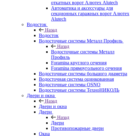
откатных ворот Алютех Alutech
Автоматика и аксессуары для
секционных гаражных ворот Алютех
Alutech
Водосток
Назад
Водосток
Водосточные системы Металл Профиль
Назад
Водосточные системы Металл
Профиль
Foramina круглого сечения
Foramina прямоугольного сечения
Водосточные системы большого диаметра
Водосточная система оцинкованная
Водосточные системы OSNO
Водосточные системы ТехноНИКОЛЬ
Двери и окна
Назад
Двери и окна
Двери
Назад
Двери
Противопожарные двери
Окна