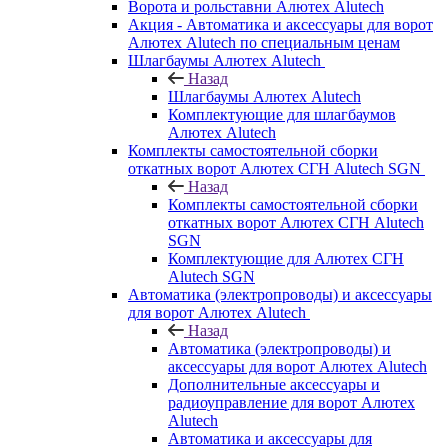
Ворота и рольставни Алютех Alutech
Акция - Автоматика и аксессуары для ворот
Алютех Alutech по специальным ценам
Шлагбаумы Алютех Alutech
Назад
Шлагбаумы Алютех Alutech
Комплектующие для шлагбаумов
Алютех Alutech
Комплекты самостоятельной сборки
откатных ворот Алютех СГН Alutech SGN
Назад
Комплекты самостоятельной сборки
откатных ворот Алютех СГН Alutech
SGN
Комплектующие для Алютех СГН
Alutech SGN
Автоматика (электропроводы) и аксессуары
для ворот Алютех Alutech
Назад
Автоматика (электропроводы) и
аксессуары для ворот Алютех Alutech
Дополнительные аксессуары и
радиоуправление для ворот Алютех
Alutech
Автоматика и аксессуары для