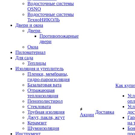
Водосточные системы
OSNO
Водосточные системы
ТехноНИКОЛЬ
Двери и окна
Двери
Противопожарные
двери
Окна
Пиломатериал
Для сада
Теплицы
Изоляция и утеплитель
Пленки, мембраны,
гидро-пароизоляция
Базальтовая вата
Как купи
Отражающая
теплоизоляция
Усл
Пенополистирол
опл
Стекловата
Усл
Трубная изоляция
Доставка
дос
Акции
Джут, пакля, жгут
Гар
Керамзит
на 
Шумоизоляция
Бон
Инструмент
про