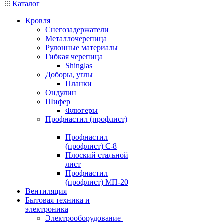
Каталог
Кровля
Снегозадержатели
Металлочерепица
Рулонные материалы
Гибкая черепица
Shinglas
Доборы, углы
Планки
Ондулин
Шифер
Флюгеры
Профнастил (профлист)
Профнастил
(профлист) С-8
Плоский стальной
лист
Профнастил
(профлист) МП-20
Вентиляция
Бытовая техника и
электроника
Электрооборудование