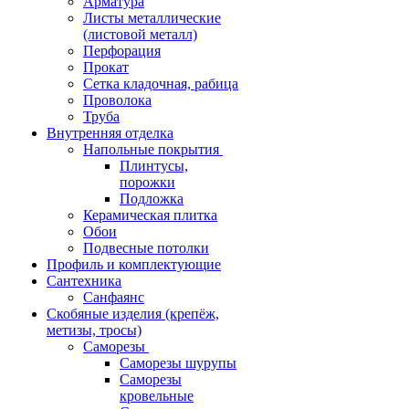
Арматура
Листы металлические
(листовой металл)
Перфорация
Прокат
Сетка кладочная, рабица
Проволока
Труба
Внутренняя отделка
Напольные покрытия
Плинтусы,
порожки
Подложка
Керамическая плитка
Обои
Подвесные потолки
Профиль и комплектующие
Сантехника
Санфаянс
Скобяные изделия (крепёж,
метизы, тросы)
Саморезы
Саморезы шурупы
Саморезы
кровельные