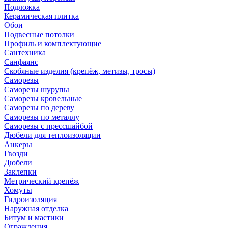
Подложка
Керамическая плитка
Обои
Подвесные потолки
Профиль и комплектующие
Сантехника
Санфаянс
Скобяные изделия (крепёж, метизы, тросы)
Саморезы
Саморезы шурупы
Саморезы кровельные
Саморезы по дереву
Саморезы по металлу
Саморезы с прессшайбой
Дюбели для теплоизоляции
Анкеры
Гвозди
Дюбели
Заклепки
Метрический крепёж
Хомуты
Гидроизоляция
Наружная отделка
Битум и мастики
Ограждения