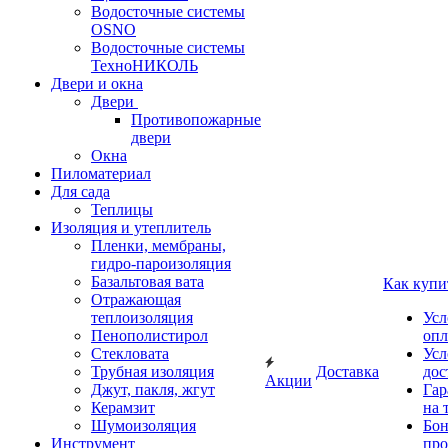
Водосточные системы
OSNO
Водосточные системы
ТехноНИКОЛЬ
Двери и окна
Двери
Противопожарные
двери
Окна
Пиломатериал
Для сада
Теплицы
Изоляция и утеплитель
Пленки, мембраны,
гидро-пароизоляция
Базальтовая вата
Как купи
Отражающая
теплоизоляция
Усл
Пенополистирол
опл
Стекловата
Усл
Трубная изоляция
Доставка
дос
Акции
Джут, пакля, жгут
Гар
Керамзит
на 
Шумоизоляция
Бон
Инструмент
про