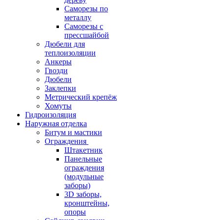
Саморезы по
металлу
Саморезы с
прессшайбой
Дюбели для
теплоизоляции
Анкеры
Гвозди
Дюбели
Заклепки
Метрический крепёж
Хомуты
Гидроизоляция
Наружная отделка
Битум и мастики
Ограждения
Штакетник
Панельные
ограждения
(модульные
заборы)
3D заборы,
кронштейны,
опоры