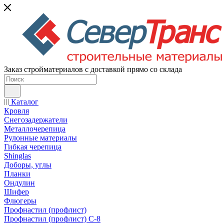
Заказ стройматериалов с доставкой прямо со склада
Каталог
Кровля
Снегозадержатели
Металлочерепица
Рулонные материалы
Гибкая черепица
Shinglas
Доборы, углы
Планки
Ондулин
Шифер
Флюгеры
Профнастил (профлист)
Профнастил (профлист) С-8