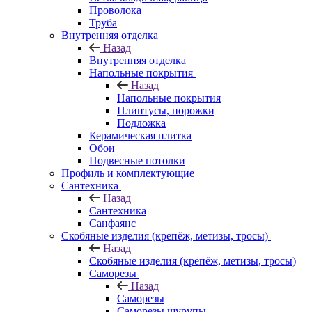
Проволока
Труба
Внутренняя отделка
Назад
Внутренняя отделка
Напольные покрытия
Назад
Напольные покрытия
Плинтусы, порожки
Подложка
Керамическая плитка
Обои
Подвесные потолки
Профиль и комплектующие
Сантехника
Назад
Сантехника
Санфаянс
Скобяные изделия (крепёж, метизы, тросы)
Назад
Скобяные изделия (крепёж, метизы, тросы)
Саморезы
Назад
Саморезы
Саморезы шурупы