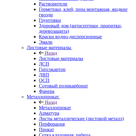
Растворители
Герметики, клей, пена монтажная, жидкие
гвозди
Грунтовки
Здоровый дом (антисептики, пропитки,
деревозащита)
Краски водно-дисперсионные
Эмали
Листовые материалы
Назад
Листовые материалы
ДСП
Гипсокартон
ДВП
ОСП
Сотовый поликарбонат
Фанера
Металлопрокат
Назад
Металлопрокат
Арматура
Листы металлические (листовой металл)
Перфорация
Прокат
Сетка кладочная, рабица