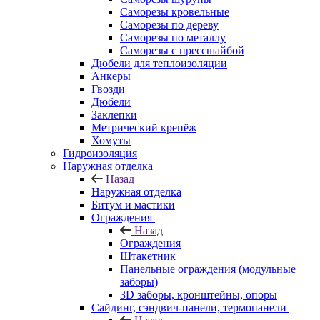
Саморезы кровельные
Саморезы по дереву
Саморезы по металлу
Саморезы с прессшайбой
Дюбели для теплоизоляции
Анкеры
Гвозди
Дюбели
Заклепки
Метрический крепёж
Хомуты
Гидроизоляция
Наружная отделка
Назад
Наружная отделка
Битум и мастики
Ограждения
Назад
Ограждения
Штакетник
Панельные ограждения (модульные
заборы)
3D заборы, кронштейны, опоры
Cайдинг, сэндвич-панели, термопанели