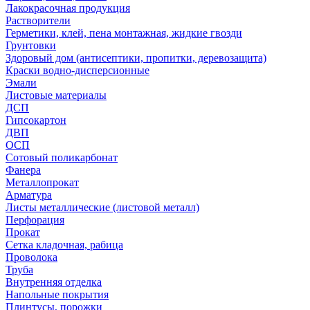
Лакокрасочная продукция
Растворители
Герметики, клей, пена монтажная, жидкие гвозди
Грунтовки
Здоровый дом (антисептики, пропитки, деревозащита)
Краски водно-дисперсионные
Эмали
Листовые материалы
ДСП
Гипсокартон
ДВП
ОСП
Сотовый поликарбонат
Фанера
Металлопрокат
Арматура
Листы металлические (листовой металл)
Перфорация
Прокат
Сетка кладочная, рабица
Проволока
Труба
Внутренняя отделка
Напольные покрытия
Плинтусы, порожки