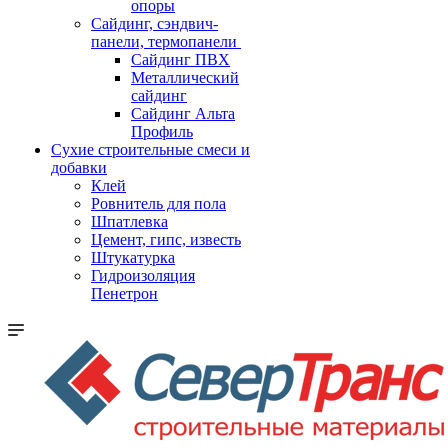
опоры
Cайдинг, сэндвич-
панели, термопанели
Сайдинг ПВХ
Металлический
сайдинг
Сайдинг Альта
Профиль
Сухие строительные смеси и
добавки
Клей
Ровнитель для пола
Шпатлевка
Цемент, гипс, известь
Штукатурка
Гидроизоляция
Пенетрон