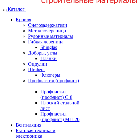
Каталог
Кровля
Снегозадержатели
Металлочерепица
Рулонные материалы
Гибкая черепица
Shinglas
Доборы, углы
Планки
Ондулин
Шифер
Флюгеры
Профнастил (профлист)
Профнастил
(профлист) С-8
Плоский стальной
лист
Профнастил
(профлист) МП-20
Вентиляция
Бытовая техника и
электроника