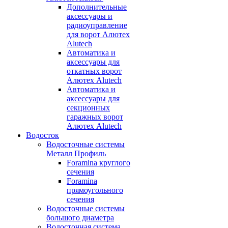
Дополнительные
аксессуары и
радиоуправление
для ворот Алютех
Alutech
Автоматика и
аксессуары для
откатных ворот
Алютех Alutech
Автоматика и
аксессуары для
секционных
гаражных ворот
Алютех Alutech
Водосток
Водосточные системы
Металл Профиль
Foramina круглого
сечения
Foramina
прямоугольного
сечения
Водосточные системы
большого диаметра
Водосточная система