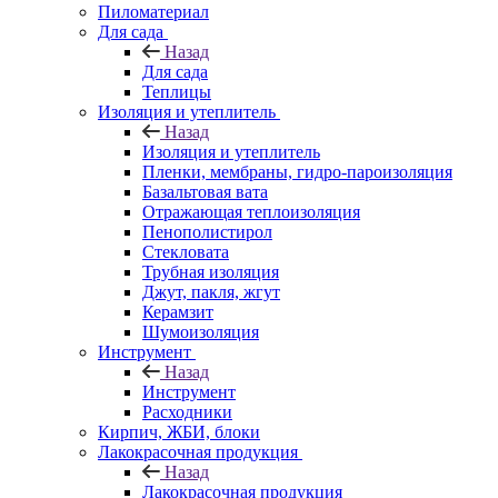
Пиломатериал
Для сада
Назад
Для сада
Теплицы
Изоляция и утеплитель
Назад
Изоляция и утеплитель
Пленки, мембраны, гидро-пароизоляция
Базальтовая вата
Отражающая теплоизоляция
Пенополистирол
Стекловата
Трубная изоляция
Джут, пакля, жгут
Керамзит
Шумоизоляция
Инструмент
Назад
Инструмент
Расходники
Кирпич, ЖБИ, блоки
Лакокрасочная продукция
Назад
Лакокрасочная продукция