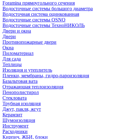
Foramina прямоугольного сечения
Водосточные системы большого диаметра
Водосточная система оцинкованная
Водосточные системы OSNO
Водосточные системы ТехноНИКОЛЬ
Двери и окна
Двери
Противопожарные двери
Окна
Пиломатериал
Для сада
Теплицы
Изоляция и утеплитель
Пленки, мембраны, гидро-пароизоляция
Базальтовая вата
Отражающая теплоизоляция
Пенополистирол
Стекловата
Трубная изоляция
Джут, пакля, жгут
Керамзит
Шумоизоляция
Инструмент
Расходники
Кирпич, ЖБИ, блоки