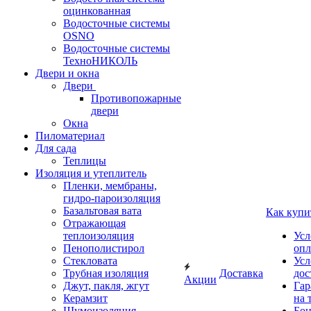
оцинкованная
Водосточные системы
OSNO
Водосточные системы
ТехноНИКОЛЬ
Двери и окна
Двери
Противопожарные
двери
Окна
Пиломатериал
Для сада
Теплицы
Изоляция и утеплитель
Пленки, мембраны,
гидро-пароизоляция
Базальтовая вата
Как купи
Отражающая
теплоизоляция
Усл
Пенополистирол
опл
Стекловата
Усл
Трубная изоляция
Доставка
дос
Акции
Джут, пакля, жгут
Гар
Керамзит
на 
Шумоизоляция
Бон