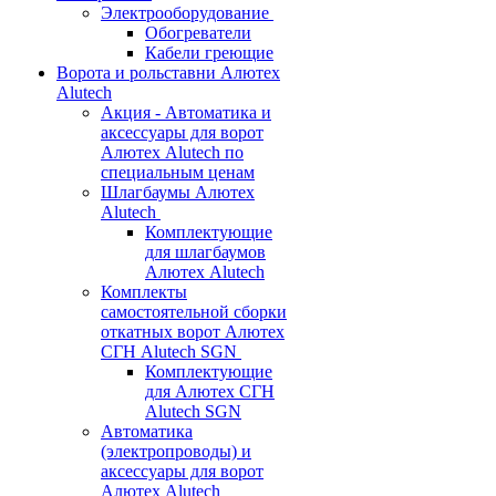
Электрооборудование
Обогреватели
Кабели греющие
Ворота и рольставни Алютех
Alutech
Акция - Автоматика и
аксессуары для ворот
Алютех Alutech по
специальным ценам
Шлагбаумы Алютех
Alutech
Комплектующие
для шлагбаумов
Алютех Alutech
Комплекты
самостоятельной сборки
откатных ворот Алютех
СГН Alutech SGN
Комплектующие
для Алютех СГН
Alutech SGN
Автоматика
(электропроводы) и
аксессуары для ворот
Алютех Alutech