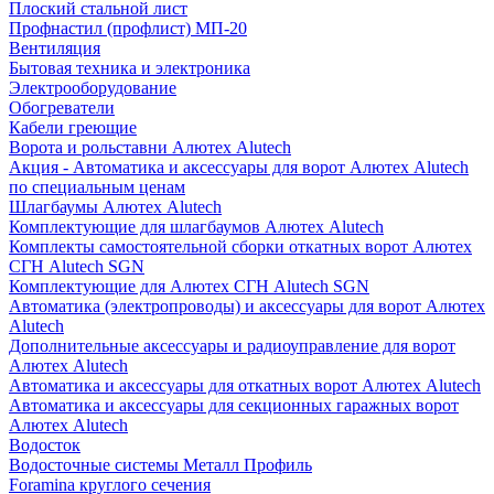
Плоский стальной лист
Профнастил (профлист) МП-20
Вентиляция
Бытовая техника и электроника
Электрооборудование
Обогреватели
Кабели греющие
Ворота и рольставни Алютех Alutech
Акция - Автоматика и аксессуары для ворот Алютех Alutech
по специальным ценам
Шлагбаумы Алютех Alutech
Комплектующие для шлагбаумов Алютех Alutech
Комплекты самостоятельной сборки откатных ворот Алютех
СГН Alutech SGN
Комплектующие для Алютех СГН Alutech SGN
Автоматика (электропроводы) и аксессуары для ворот Алютех
Alutech
Дополнительные аксессуары и радиоуправление для ворот
Алютех Alutech
Автоматика и аксессуары для откатных ворот Алютех Alutech
Автоматика и аксессуары для секционных гаражных ворот
Алютех Alutech
Водосток
Водосточные системы Металл Профиль
Foramina круглого сечения