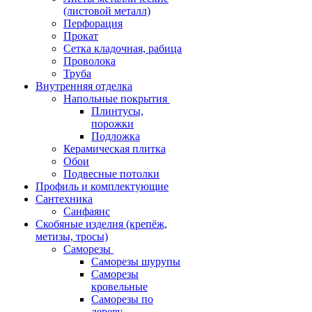
(листовой металл)
Перфорация
Прокат
Сетка кладочная, рабица
Проволока
Труба
Внутренняя отделка
Напольные покрытия
Плинтусы,
порожки
Подложка
Керамическая плитка
Обои
Подвесные потолки
Профиль и комплектующие
Сантехника
Санфаянс
Скобяные изделия (крепёж,
метизы, тросы)
Саморезы
Саморезы шурупы
Саморезы
кровельные
Саморезы по
дереву