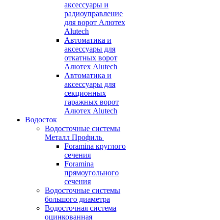
аксессуары и
радиоуправление
для ворот Алютех
Alutech
Автоматика и
аксессуары для
откатных ворот
Алютех Alutech
Автоматика и
аксессуары для
секционных
гаражных ворот
Алютех Alutech
Водосток
Водосточные системы
Металл Профиль
Foramina круглого
сечения
Foramina
прямоугольного
сечения
Водосточные системы
большого диаметра
Водосточная система
оцинкованная