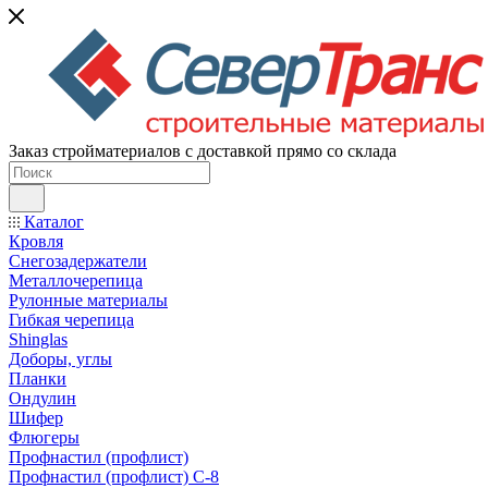
Заказ стройматериалов с доставкой прямо со склада
Каталог
Кровля
Снегозадержатели
Металлочерепица
Рулонные материалы
Гибкая черепица
Shinglas
Доборы, углы
Планки
Ондулин
Шифер
Флюгеры
Профнастил (профлист)
Профнастил (профлист) С-8