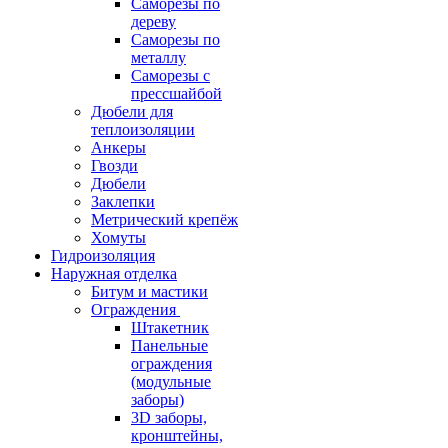
Саморезы по
дереву
Саморезы по
металлу
Саморезы с
прессшайбой
Дюбели для
теплоизоляции
Анкеры
Гвозди
Дюбели
Заклепки
Метрический крепёж
Хомуты
Гидроизоляция
Наружная отделка
Битум и мастики
Ограждения
Штакетник
Панельные
ограждения
(модульные
заборы)
3D заборы,
кронштейны,