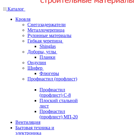
Каталог
Кровля
Снегозадержатели
Металлочерепица
Рулонные материалы
Гибкая черепица
Shinglas
Доборы, углы
Планки
Ондулин
Шифер
Флюгеры
Профнастил (профлист)
Профнастил
(профлист) С-8
Плоский стальной
лист
Профнастил
(профлист) МП-20
Вентиляция
Бытовая техника и
электроника