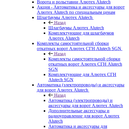
Ворота и рольставни Алютех Alutech
Акция - Автоматика и аксессуары для ворот
Алютех Alutech по специальным ценам
Шлагбаумы Алютех Alutech
Назад
Шлагбаумы Алютех Alutech
Комплектующие для шлагбаумов
Алютех Alutech
Комплекты самостоятельной сборки
откатных ворот Алютех СГН Alutech SGN
Назад
Комплекты самостоятельной сборки
откатных ворот Алютех СГН Alutech
SGN
Комплектующие для Алютех СГН
Alutech SGN
Автоматика (электропроводы) и аксессуары
для ворот Алютех Alutech
Назад
Автоматика (электропроводы) и
аксессуары для ворот Алютех Alutech
Дополнительные аксессуары и
радиоуправление для ворот Алютех
Alutech
Автоматика и аксессуары для