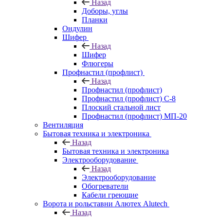
Назад
Доборы, углы
Планки
Ондулин
Шифер
Назад
Шифер
Флюгеры
Профнастил (профлист)
Назад
Профнастил (профлист)
Профнастил (профлист) С-8
Плоский стальной лист
Профнастил (профлист) МП-20
Вентиляция
Бытовая техника и электроника
Назад
Бытовая техника и электроника
Электрооборудование
Назад
Электрооборудование
Обогреватели
Кабели греющие
Ворота и рольставни Алютех Alutech
Назад