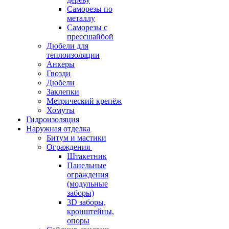
Саморезы по
металлу
Саморезы с
прессшайбой
Дюбели для
теплоизоляции
Анкеры
Гвозди
Дюбели
Заклепки
Метрический крепёж
Хомуты
Гидроизоляция
Наружная отделка
Битум и мастики
Ограждения
Штакетник
Панельные
ограждения
(модульные
заборы)
3D заборы,
кронштейны,
опоры