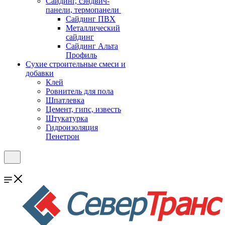
Cайдинг, сэндвич-
панели, термопанели
Сайдинг ПВХ
Металлический
сайдинг
Сайдинг Альта
Профиль
Сухие строительные смеси и
добавки
Клей
Ровнитель для пола
Шпатлевка
Цемент, гипс, известь
Штукатурка
Гидроизоляция
Пенетрон