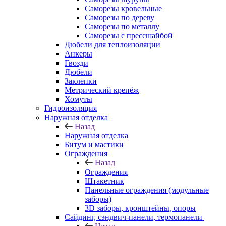
Саморезы кровельные
Саморезы по дереву
Саморезы по металлу
Саморезы с прессшайбой
Дюбели для теплоизоляции
Анкеры
Гвозди
Дюбели
Заклепки
Метрический крепёж
Хомуты
Гидроизоляция
Наружная отделка
Назад
Наружная отделка
Битум и мастики
Ограждения
Назад
Ограждения
Штакетник
Панельные ограждения (модульные
заборы)
3D заборы, кронштейны, опоры
Cайдинг, сэндвич-панели, термопанели