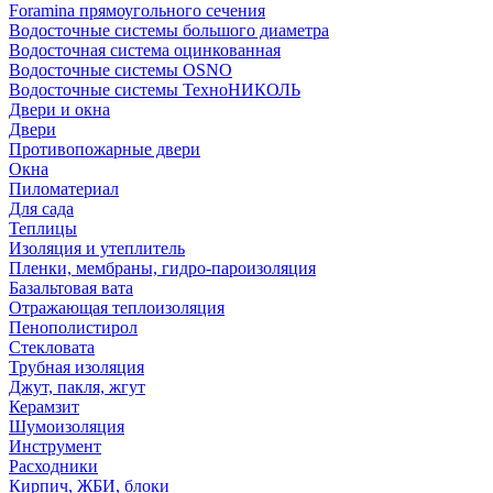
Foramina прямоугольного сечения
Водосточные системы большого диаметра
Водосточная система оцинкованная
Водосточные системы OSNO
Водосточные системы ТехноНИКОЛЬ
Двери и окна
Двери
Противопожарные двери
Окна
Пиломатериал
Для сада
Теплицы
Изоляция и утеплитель
Пленки, мембраны, гидро-пароизоляция
Базальтовая вата
Отражающая теплоизоляция
Пенополистирол
Стекловата
Трубная изоляция
Джут, пакля, жгут
Керамзит
Шумоизоляция
Инструмент
Расходники
Кирпич, ЖБИ, блоки