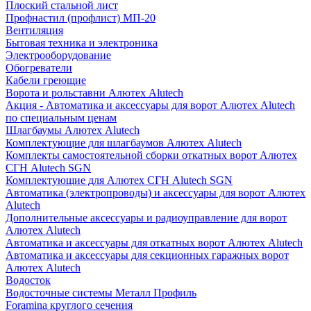
Плоский стальной лист
Профнастил (профлист) МП-20
Вентиляция
Бытовая техника и электроника
Электрооборудование
Обогреватели
Кабели греющие
Ворота и рольставни Алютех Alutech
Акция - Автоматика и аксессуары для ворот Алютех Alutech
по специальным ценам
Шлагбаумы Алютех Alutech
Комплектующие для шлагбаумов Алютех Alutech
Комплекты самостоятельной сборки откатных ворот Алютех
СГН Alutech SGN
Комплектующие для Алютех СГН Alutech SGN
Автоматика (электропроводы) и аксессуары для ворот Алютех
Alutech
Дополнительные аксессуары и радиоуправление для ворот
Алютех Alutech
Автоматика и аксессуары для откатных ворот Алютех Alutech
Автоматика и аксессуары для секционных гаражных ворот
Алютех Alutech
Водосток
Водосточные системы Металл Профиль
Foramina круглого сечения