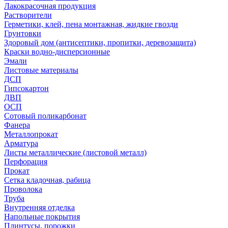
Лакокрасочная продукция
Растворители
Герметики, клей, пена монтажная, жидкие гвозди
Грунтовки
Здоровый дом (антисептики, пропитки, деревозащита)
Краски водно-дисперсионные
Эмали
Листовые материалы
ДСП
Гипсокартон
ДВП
ОСП
Сотовый поликарбонат
Фанера
Металлопрокат
Арматура
Листы металлические (листовой металл)
Перфорация
Прокат
Сетка кладочная, рабица
Проволока
Труба
Внутренняя отделка
Напольные покрытия
Плинтусы, порожки