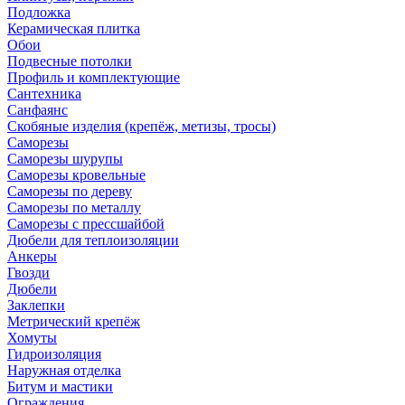
Подложка
Керамическая плитка
Обои
Подвесные потолки
Профиль и комплектующие
Сантехника
Санфаянс
Скобяные изделия (крепёж, метизы, тросы)
Саморезы
Саморезы шурупы
Саморезы кровельные
Саморезы по дереву
Саморезы по металлу
Саморезы с прессшайбой
Дюбели для теплоизоляции
Анкеры
Гвозди
Дюбели
Заклепки
Метрический крепёж
Хомуты
Гидроизоляция
Наружная отделка
Битум и мастики
Ограждения