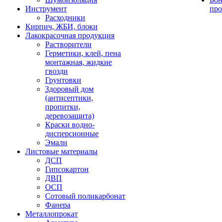
Инструмент
про
Расходники
Кирпич, ЖБИ, блоки
Лакокрасочная продукция
Растворители
Герметики, клей, пена
монтажная, жидкие
гвозди
Грунтовки
Здоровый дом
(антисептики,
пропитки,
деревозащита)
Краски водно-
дисперсионные
Эмали
Листовые материалы
ДСП
Гипсокартон
ДВП
ОСП
Сотовый поликарбонат
Фанера
Металлопрокат