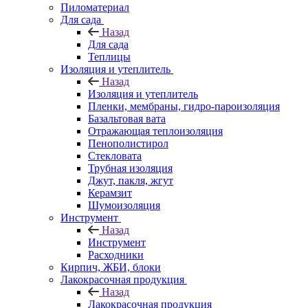
Пиломатериал
Для сада
Назад
Для сада
Теплицы
Изоляция и утеплитель
Назад
Изоляция и утеплитель
Пленки, мембраны, гидро-пароизоляция
Базальтовая вата
Отражающая теплоизоляция
Пенополистирол
Стекловата
Трубная изоляция
Джут, пакля, жгут
Керамзит
Шумоизоляция
Инструмент
Назад
Инструмент
Расходники
Кирпич, ЖБИ, блоки
Лакокрасочная продукция
Назад
Лакокрасочная продукция