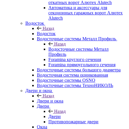
откатных ворот Алютех Alutech
Автоматика и аксессуары для
секционных гаражных ворот Алютех
Alutech
Водосток
Назад
Водосток
Водосточные системы Металл Профиль
Назад
Водосточные системы Металл
Профиль
Foramina круглого сечения
Foramina прямоугольного сечения
Водосточные системы большого диаметра
Водосточная система оцинкованная
Водосточные системы OSNO
Водосточные системы ТехноНИКОЛЬ
Двери и окна
Назад
Двери и окна
Двери
Назад
Двери
Противопожарные двери
Окна