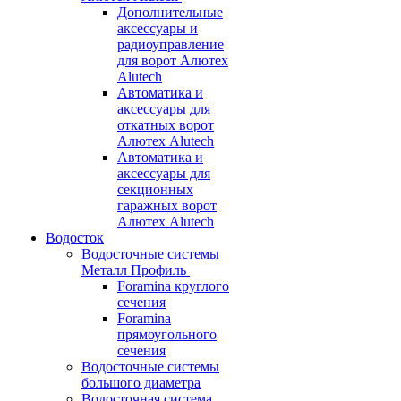
Дополнительные
аксессуары и
радиоуправление
для ворот Алютех
Alutech
Автоматика и
аксессуары для
откатных ворот
Алютех Alutech
Автоматика и
аксессуары для
секционных
гаражных ворот
Алютех Alutech
Водосток
Водосточные системы
Металл Профиль
Foramina круглого
сечения
Foramina
прямоугольного
сечения
Водосточные системы
большого диаметра
Водосточная система