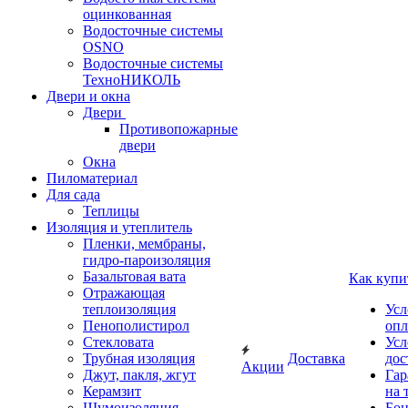
оцинкованная
Водосточные системы
OSNO
Водосточные системы
ТехноНИКОЛЬ
Двери и окна
Двери
Противопожарные
двери
Окна
Пиломатериал
Для сада
Теплицы
Изоляция и утеплитель
Пленки, мембраны,
гидро-пароизоляция
Базальтовая вата
Как купи
Отражающая
теплоизоляция
Усл
Пенополистирол
опл
Стекловата
Усл
Трубная изоляция
Доставка
дос
Акции
Джут, пакля, жгут
Гар
Керамзит
на 
Шумоизоляция
Бон