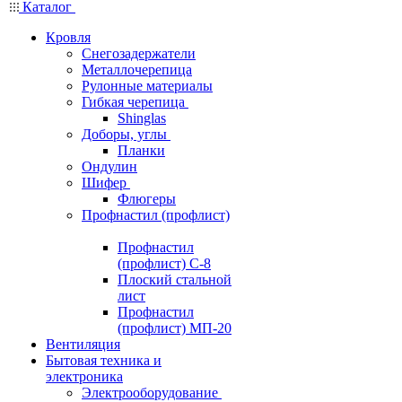
Каталог
Кровля
Снегозадержатели
Металлочерепица
Рулонные материалы
Гибкая черепица
Shinglas
Доборы, углы
Планки
Ондулин
Шифер
Флюгеры
Профнастил (профлист)
Профнастил
(профлист) С-8
Плоский стальной
лист
Профнастил
(профлист) МП-20
Вентиляция
Бытовая техника и
электроника
Электрооборудование