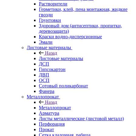
Растворители
Герметики, клей, пена монтажная, жидкие
гвозди
Грунтовки
Здоровый дом (антисептики, пропитки,
деревозащита)
Краски водно-дисперсионные
Эмали
Листовые материалы
Назад
Листовые материалы
ДСП
Гипсокартон
ДВП
ОСП
Сотовый поликарбонат
Фанера
Металлопрокат
Назад
Металлопрокат
Арматура
Листы металлические (листовой металл)
Перфорация
Прокат
Сетка кладочная, рабица