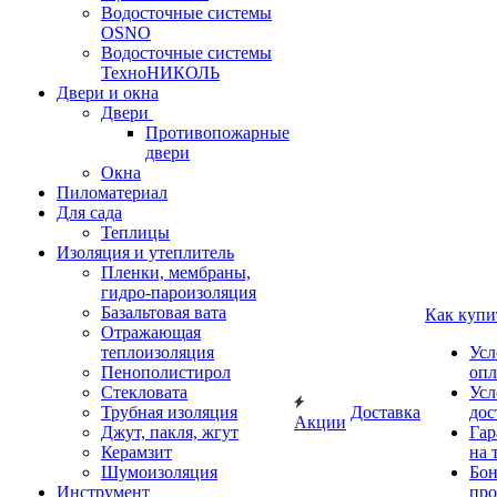
Водосточные системы
OSNO
Водосточные системы
ТехноНИКОЛЬ
Двери и окна
Двери
Противопожарные
двери
Окна
Пиломатериал
Для сада
Теплицы
Изоляция и утеплитель
Пленки, мембраны,
гидро-пароизоляция
Базальтовая вата
Как купи
Отражающая
теплоизоляция
Усл
Пенополистирол
опл
Стекловата
Усл
Трубная изоляция
Доставка
дос
Акции
Джут, пакля, жгут
Гар
Керамзит
на 
Шумоизоляция
Бон
Инструмент
про