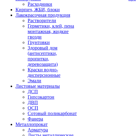
Расходники
Кирпич, ЖБИ, блоки
Лакокрасочная продукция
Растворители
Герметики, клей, пена
монтажная, жидкие
гвозди
Грунтовки
Здоровый дом
(антисептики,
пропитки,
деревозащита)
Краски водно-
дисперсионные
Эмали
Листовые материалы
ДСП
Гипсокартон
ДВП
ОСП
Сотовый поликарбонат
Фанера
Металлопрокат
Арматура
Листы металлические