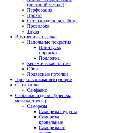
(листовой металл)
Перфорация
Прокат
Сетка кладочная, рабица
Проволока
Труба
Внутренняя отделка
Напольные покрытия
Плинтусы,
порожки
Подложка
Керамическая плитка
Обои
Подвесные потолки
Профиль и комплектующие
Сантехника
Санфаянс
Скобяные изделия (крепёж,
метизы, тросы)
Саморезы
Саморезы шурупы
Саморезы
кровельные
Саморезы по
дереву