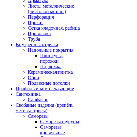
Арматура
Листы металлические
(листовой металл)
Перфорация
Прокат
Сетка кладочная, рабица
Проволока
Труба
Внутренняя отделка
Напольные покрытия
Плинтусы,
порожки
Подложка
Керамическая плитка
Обои
Подвесные потолки
Профиль и комплектующие
Сантехника
Санфаянс
Скобяные изделия (крепёж,
метизы, тросы)
Саморезы
Саморезы шурупы
Саморезы
кровельные