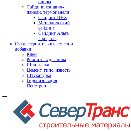
опоры
Cайдинг, сэндвич-
панели, термопанели
Сайдинг ПВХ
Металлический
сайдинг
Сайдинг Альта
Профиль
Сухие строительные смеси и
добавки
Клей
Ровнитель для пола
Шпатлевка
Цемент, гипс, известь
Штукатурка
Гидроизоляция
Пенетрон