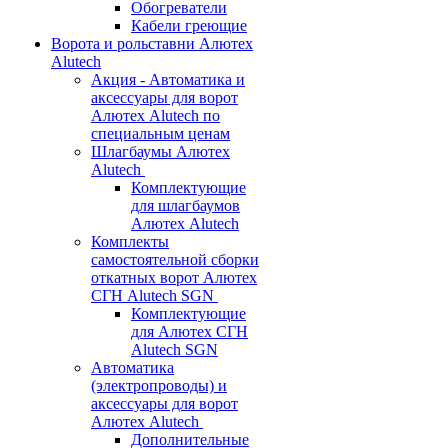
Обогреватели
Кабели греющие
Ворота и рольставни Алютех
Alutech
Акция - Автоматика и
аксессуары для ворот
Алютех Alutech по
специальным ценам
Шлагбаумы Алютех
Alutech
Комплектующие
для шлагбаумов
Алютех Alutech
Комплекты
самостоятельной сборки
откатных ворот Алютех
СГН Alutech SGN
Комплектующие
для Алютех СГН
Alutech SGN
Автоматика
(электропроводы) и
аксессуары для ворот
Алютех Alutech
Дополнительные