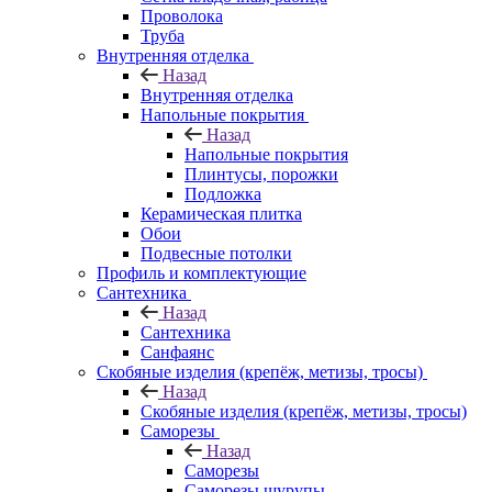
Проволока
Труба
Внутренняя отделка
Назад
Внутренняя отделка
Напольные покрытия
Назад
Напольные покрытия
Плинтусы, порожки
Подложка
Керамическая плитка
Обои
Подвесные потолки
Профиль и комплектующие
Сантехника
Назад
Сантехника
Санфаянс
Скобяные изделия (крепёж, метизы, тросы)
Назад
Скобяные изделия (крепёж, метизы, тросы)
Саморезы
Назад
Саморезы
Саморезы шурупы