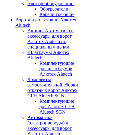
Электрооборудование
Обогреватели
Кабели греющие
Ворота и рольставни Алютех
Alutech
Акция - Автоматика и
аксессуары для ворот
Алютех Alutech по
специальным ценам
Шлагбаумы Алютех
Alutech
Комплектующие
для шлагбаумов
Алютех Alutech
Комплекты
самостоятельной сборки
откатных ворот Алютех
СГН Alutech SGN
Комплектующие
для Алютех СГН
Alutech SGN
Автоматика
(электропроводы) и
аксессуары для ворот
Алютех Alutech