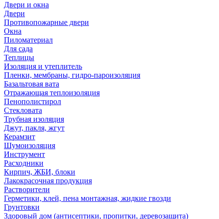
Двери и окна
Двери
Противопожарные двери
Окна
Пиломатериал
Для сада
Теплицы
Изоляция и утеплитель
Пленки, мембраны, гидро-пароизоляция
Базальтовая вата
Отражающая теплоизоляция
Пенополистирол
Стекловата
Трубная изоляция
Джут, пакля, жгут
Керамзит
Шумоизоляция
Инструмент
Расходники
Кирпич, ЖБИ, блоки
Лакокрасочная продукция
Растворители
Герметики, клей, пена монтажная, жидкие гвозди
Грунтовки
Здоровый дом (антисептики, пропитки, деревозащита)