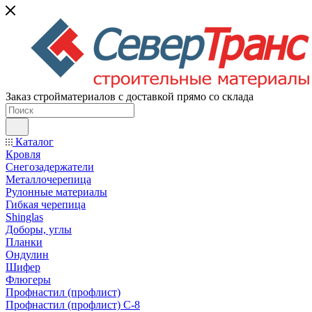
Заказ стройматериалов с доставкой прямо со склада
Каталог
Кровля
Снегозадержатели
Металлочерепица
Рулонные материалы
Гибкая черепица
Shinglas
Доборы, углы
Планки
Ондулин
Шифер
Флюгеры
Профнастил (профлист)
Профнастил (профлист) С-8