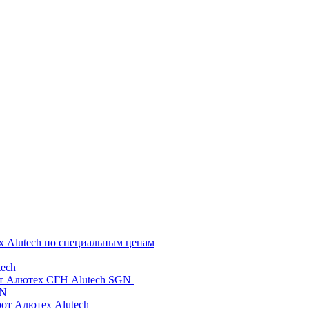
х Alutech по специальным ценам
ech
от Алютех СГН Alutech SGN
GN
рот Алютех Alutech