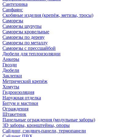
Сантехника
Санфаянс
Скобяные изделия (крепёж, метизы, тросы)
Саморезы
Саморезы шурупы
Саморезы кровельные
Саморезы по дереву
Саморезы по металлу
Саморезы с прессшайбой
Дюбели для теплоизоляции
Анкеры
Гвозди
Дюбели
Заклепки
Метрический крепёж
Хомуты
Гидроизоляция
Наружная отделка
Битум и мастики
Ограждения
Штакетник
Панельные ограждения (модульные заборы)
3D заборы, кронштейны, опоры
Cайдинг, сэндвич-панели, термопанели
Сайдинг ПВХ