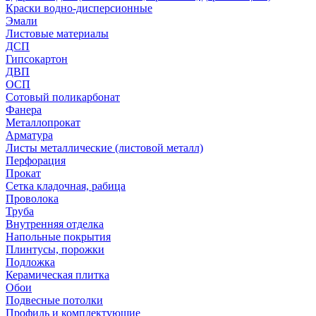
Краски водно-дисперсионные
Эмали
Листовые материалы
ДСП
Гипсокартон
ДВП
ОСП
Сотовый поликарбонат
Фанера
Металлопрокат
Арматура
Листы металлические (листовой металл)
Перфорация
Прокат
Сетка кладочная, рабица
Проволока
Труба
Внутренняя отделка
Напольные покрытия
Плинтусы, порожки
Подложка
Керамическая плитка
Обои
Подвесные потолки
Профиль и комплектующие