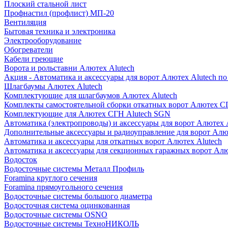
Плоский стальной лист
Профнастил (профлист) МП-20
Вентиляция
Бытовая техника и электроника
Электрооборудование
Обогреватели
Кабели греющие
Ворота и рольставни Алютех Alutech
Акция - Автоматика и аксессуары для ворот Алютех Alutech п
Шлагбаумы Алютех Alutech
Комплектующие для шлагбаумов Алютех Alutech
Комплекты самостоятельной сборки откатных ворот Алютех С
Комплектующие для Алютех СГН Alutech SGN
Автоматика (электропроводы) и аксессуары для ворот Алютех 
Дополнительные аксессуары и радиоуправление для ворот Алю
Автоматика и аксессуары для откатных ворот Алютех Alutech
Автоматика и аксессуары для секционных гаражных ворот Алю
Водосток
Водосточные системы Металл Профиль
Foramina круглого сечения
Foramina прямоугольного сечения
Водосточные системы большого диаметра
Водосточная система оцинкованная
Водосточные системы OSNO
Водосточные системы ТехноНИКОЛЬ