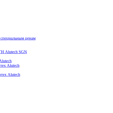
о специальным ценам
ГН Alutech SGN
Alutech
тех Alutech
тех Alutech