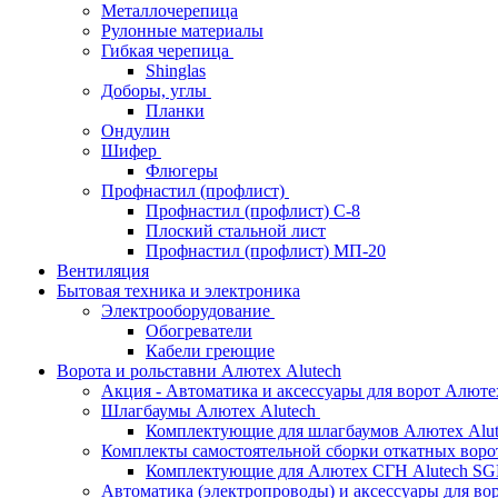
Металлочерепица
Рулонные материалы
Гибкая черепица
Shinglas
Доборы, углы
Планки
Ондулин
Шифер
Флюгеры
Профнастил (профлист)
Профнастил (профлист) С-8
Плоский стальной лист
Профнастил (профлист) МП-20
Вентиляция
Бытовая техника и электроника
Электрооборудование
Обогреватели
Кабели греющие
Ворота и рольставни Алютех Alutech
Акция - Автоматика и аксессуары для ворот Алюте
Шлагбаумы Алютех Alutech
Комплектующие для шлагбаумов Алютех Alut
Комплекты самостоятельной сборки откатных вор
Комплектующие для Алютех СГН Alutech S
Автоматика (электропроводы) и аксессуары для во