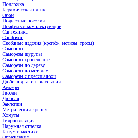
Подложка
Керамическая плитка
Обои
Подвесные потолки
Профиль и комплектующие
Сантехника
Санфаянс
Скобяные изделия (крепёж, метизы, тросы)
Саморезы
Саморезы шурупы
Саморезы кровельные
Саморезы по дереву
Саморезы по металлу
Саморезы с прессшайбой
Дюбели для теплоизоляции
Анкеры
Гвозди
Дюбели
Заклепки
Метрический крепёж
Хомуты
Гидроизоляция
Наружная отделка
Битум и мастики
Ограждения