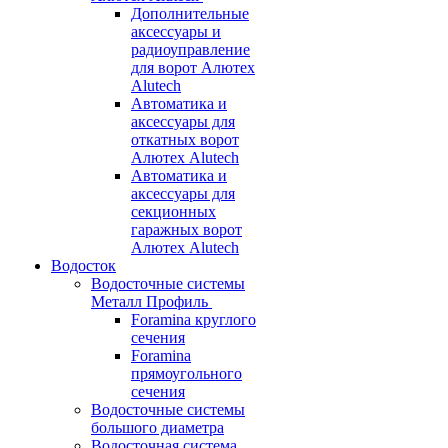
Дополнительные
аксессуары и
радиоуправление
для ворот Алютех
Alutech
Автоматика и
аксессуары для
откатных ворот
Алютех Alutech
Автоматика и
аксессуары для
секционных
гаражных ворот
Алютех Alutech
Водосток
Водосточные системы
Металл Профиль
Foramina круглого
сечения
Foramina
прямоугольного
сечения
Водосточные системы
большого диаметра
Водосточная система