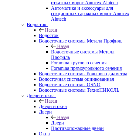
откатных ворот Алютех Alutech
Автоматика и аксессуары для
секционных гаражных ворот Алютех
Alutech
Водосток
Назад
Водосток
Водосточные системы Металл Профиль
Назад
Водосточные системы Металл
Профиль
Foramina круглого сечения
Foramina прямоугольного сечения
Водосточные системы большого диаметра
Водосточная система оцинкованная
Водосточные системы OSNO
Водосточные системы ТехноНИКОЛЬ
Двери и окна
Назад
Двери и окна
Двери
Назад
Двери
Противопожарные двери
Окна