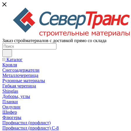
Заказ стройматериалов с доставкой прямо со склада
Каталог
Кровля
Снегозадержатели
Металлочерепица
Рулонные материалы
Гибкая черепица
Shinglas
Доборы, углы
Планки
Ондулин
Шифер
Флюгеры
Профнастил (профлист)
Профнастил (профлист) С-8