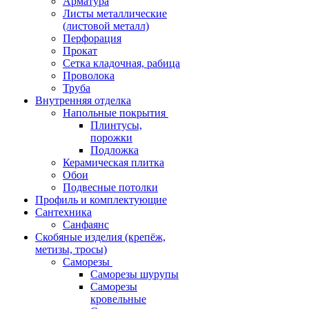
Арматура
Листы металлические
(листовой металл)
Перфорация
Прокат
Сетка кладочная, рабица
Проволока
Труба
Внутренняя отделка
Напольные покрытия
Плинтусы,
порожки
Подложка
Керамическая плитка
Обои
Подвесные потолки
Профиль и комплектующие
Сантехника
Санфаянс
Скобяные изделия (крепёж,
метизы, тросы)
Саморезы
Саморезы шурупы
Саморезы
кровельные