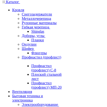
Каталог
Кровля
Снегозадержатели
Металлочерепица
Рулонные материалы
Гибкая черепица
Shinglas
Доборы, углы
Планки
Ондулин
Шифер
Флюгеры
Профнастил (профлист)
Профнастил
(профлист) С-8
Плоский стальной
лист
Профнастил
(профлист) МП-20
Вентиляция
Бытовая техника и
электроника
Электрооборудование