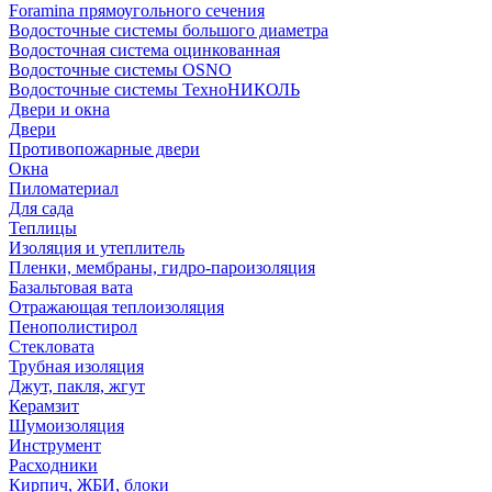
Foramina прямоугольного сечения
Водосточные системы большого диаметра
Водосточная система оцинкованная
Водосточные системы OSNO
Водосточные системы ТехноНИКОЛЬ
Двери и окна
Двери
Противопожарные двери
Окна
Пиломатериал
Для сада
Теплицы
Изоляция и утеплитель
Пленки, мембраны, гидро-пароизоляция
Базальтовая вата
Отражающая теплоизоляция
Пенополистирол
Стекловата
Трубная изоляция
Джут, пакля, жгут
Керамзит
Шумоизоляция
Инструмент
Расходники
Кирпич, ЖБИ, блоки