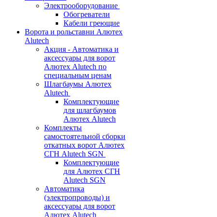
Электрооборудование
Обогреватели
Кабели греющие
Ворота и рольставни Алютех
Alutech
Акция - Автоматика и
аксессуары для ворот
Алютех Alutech по
специальным ценам
Шлагбаумы Алютех
Alutech
Комплектующие
для шлагбаумов
Алютех Alutech
Комплекты
самостоятельной сборки
откатных ворот Алютех
СГН Alutech SGN
Комплектующие
для Алютех СГН
Alutech SGN
Автоматика
(электропроводы) и
аксессуары для ворот
Алютех Alutech