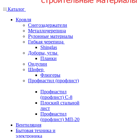
Каталог
Кровля
Снегозадержатели
Металлочерепица
Рулонные материалы
Гибкая черепица
Shinglas
Доборы, углы
Планки
Ондулин
Шифер
Флюгеры
Профнастил (профлист)
Профнастил
(профлист) С-8
Плоский стальной
лист
Профнастил
(профлист) МП-20
Вентиляция
Бытовая техника и
электроника