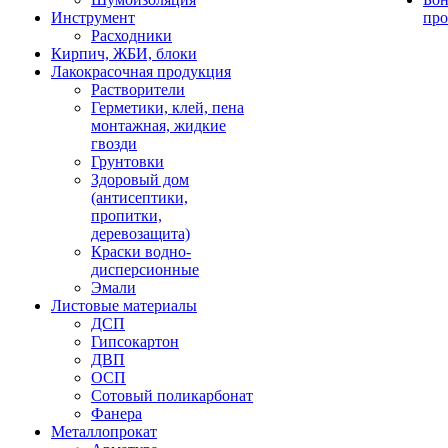
Инструмент
про
Расходники
Кирпич, ЖБИ, блоки
Лакокрасочная продукция
Растворители
Герметики, клей, пена
монтажная, жидкие
гвозди
Грунтовки
Здоровый дом
(антисептики,
пропитки,
деревозащита)
Краски водно-
дисперсионные
Эмали
Листовые материалы
ДСП
Гипсокартон
ДВП
ОСП
Сотовый поликарбонат
Фанера
Металлопрокат