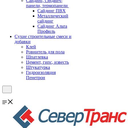
Cайдинг, сэндвич-
панели, термопанели
Сайдинг ПВХ
Металлический
сайдинг
Сайдинг Альта
Профиль
Сухие строительные смеси и
добавки
Клей
Ровнитель для пола
Шпатлевка
Цемент, гипс, известь
Штукатурка
Гидроизоляция
Пенетрон