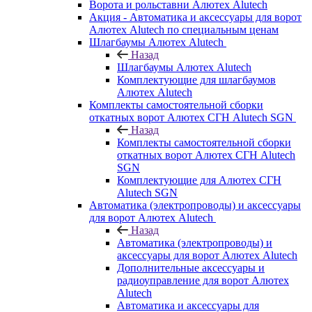
Ворота и рольставни Алютех Alutech
Акция - Автоматика и аксессуары для ворот
Алютех Alutech по специальным ценам
Шлагбаумы Алютех Alutech
Назад
Шлагбаумы Алютех Alutech
Комплектующие для шлагбаумов
Алютех Alutech
Комплекты самостоятельной сборки
откатных ворот Алютех СГН Alutech SGN
Назад
Комплекты самостоятельной сборки
откатных ворот Алютех СГН Alutech
SGN
Комплектующие для Алютех СГН
Alutech SGN
Автоматика (электропроводы) и аксессуары
для ворот Алютех Alutech
Назад
Автоматика (электропроводы) и
аксессуары для ворот Алютех Alutech
Дополнительные аксессуары и
радиоуправление для ворот Алютех
Alutech
Автоматика и аксессуары для