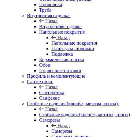
Проволока
Труба
Внутренняя отделка
Назад
Внутренняя отделка
Напольные покрытия
Назад
Напольные покрытия
Плинтусы, порожки
Подложка
Керамическая плитка
Обои
Подвесные потолки
Профиль и комплектующие
Сантехника
Назад
Сантехника
Санфаянс
Скобяные изделия (крепёж, метизы, тросы)
Назад
Скобяные изделия (крепёж, метизы, тросы)
Саморезы
Назад
Саморезы
Саморезы шурупы