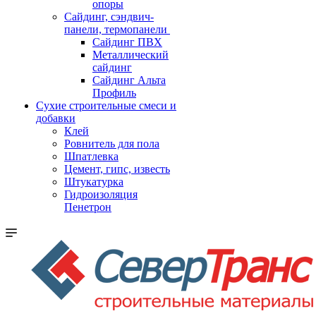
опоры
Cайдинг, сэндвич-
панели, термопанели
Сайдинг ПВХ
Металлический
сайдинг
Сайдинг Альта
Профиль
Сухие строительные смеси и
добавки
Клей
Ровнитель для пола
Шпатлевка
Цемент, гипс, известь
Штукатурка
Гидроизоляция
Пенетрон