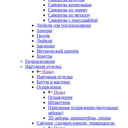
Саморезы кровельные
Саморезы по дереву
Саморезы по металлу
Саморезы с прессшайбой
Дюбели для теплоизоляции
Анкеры
Гвозди
Дюбели
Заклепки
Метрический крепёж
Хомуты
Гидроизоляция
Наружная отделка
Назад
Наружная отделка
Битум и мастики
Ограждения
Назад
Ограждения
Штакетник
Панельные ограждения (модульные
заборы)
3D заборы, кронштейны, опоры
Cайдинг, сэндвич-панели, термопанели