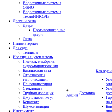
Водосточные системы
OSNO
Водосточные системы
ТехноНИКОЛЬ
Двери и окна
Двери
Противопожарные
двери
Окна
Пиломатериал
Для сада
Теплицы
Изоляция и утеплитель
Пленки, мембраны,
гидро-пароизоляция
Базальтовая вата
Как купи
Отражающая
теплоизоляция
Усл
Пенополистирол
опл
Стекловата
Усл
Трубная изоляция
Доставка
дос
Акции
Джут, пакля, жгут
Гар
Керамзит
на 
Шумоизоляция
Бон
Инструмент
про