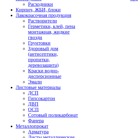
Расходники
Кирпич, ЖБИ, блоки
Лакокрасочная продукция
Растворители
Герметики, клей, пена
монтажная, жидкие
гвозди
Грунтовки
Здоровый дом
(антисептики,
пропитки,
деревозащита)
Краски водно-
дисперсионные
Эмали
Листовые материалы
ДСП
Гипсокартон
ДВП
ОСП
Сотовый поликарбонат
Фанера
Металлопрокат
Арматура
Листы металлические