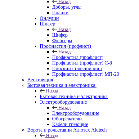
Назад
Доборы, углы
Планки
Ондулин
Шифер
Назад
Шифер
Флюгеры
Профнастил (профлист)
Назад
Профнастил (профлист)
Профнастил (профлист) С-8
Плоский стальной лист
Профнастил (профлист) МП-20
Вентиляция
Бытовая техника и электроника
Назад
Бытовая техника и электроника
Электрооборудование
Назад
Электрооборудование
Обогреватели
Кабели греющие
Ворота и рольставни Алютех Alutech
Назад