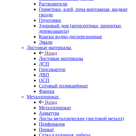
Растворители
Герметики, клей, пена монтажная, жидкие
гвозди
Грунтовки
Здоровый дом (антисептики, пропитки,
деревозащита)
Краски водно-дисперсионные
Эмали
Листовые материалы
Назад
Листовые материалы
ДСП
Гипсокартон
ДВП
ОСП
Сотовый поликарбонат
Фанера
Металлопрокат
Назад
Металлопрокат
Арматура
Листы металлические (листовой металл)
Перфорация
Прокат
Сетка кладочная, рабица