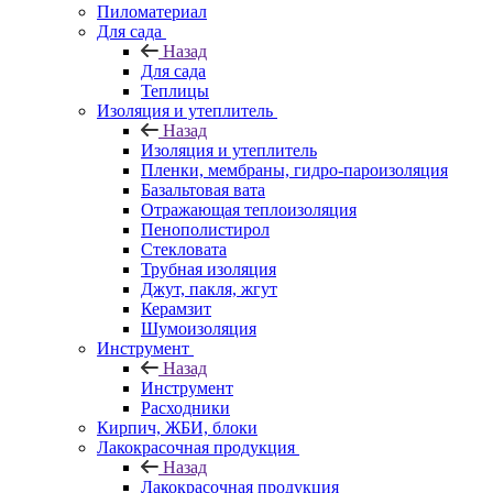
Пиломатериал
Для сада
Назад
Для сада
Теплицы
Изоляция и утеплитель
Назад
Изоляция и утеплитель
Пленки, мембраны, гидро-пароизоляция
Базальтовая вата
Отражающая теплоизоляция
Пенополистирол
Стекловата
Трубная изоляция
Джут, пакля, жгут
Керамзит
Шумоизоляция
Инструмент
Назад
Инструмент
Расходники
Кирпич, ЖБИ, блоки
Лакокрасочная продукция
Назад
Лакокрасочная продукция