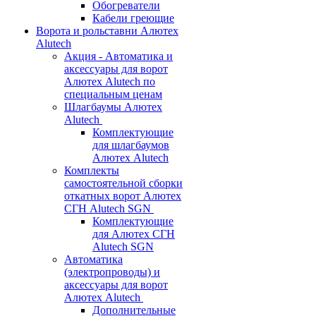
Обогреватели
Кабели греющие
Ворота и рольставни Алютех
Alutech
Акция - Автоматика и
аксессуары для ворот
Алютех Alutech по
специальным ценам
Шлагбаумы Алютех
Alutech
Комплектующие
для шлагбаумов
Алютех Alutech
Комплекты
самостоятельной сборки
откатных ворот Алютех
СГН Alutech SGN
Комплектующие
для Алютех СГН
Alutech SGN
Автоматика
(электропроводы) и
аксессуары для ворот
Алютех Alutech
Дополнительные