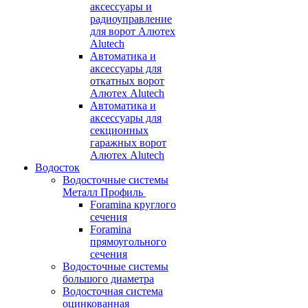
аксессуары и
радиоуправление
для ворот Алютех
Alutech
Автоматика и
аксессуары для
откатных ворот
Алютех Alutech
Автоматика и
аксессуары для
секционных
гаражных ворот
Алютех Alutech
Водосток
Водосточные системы
Металл Профиль
Foramina круглого
сечения
Foramina
прямоугольного
сечения
Водосточные системы
большого диаметра
Водосточная система
оцинкованная