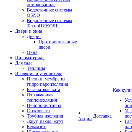
оцинкованная
Водосточные системы
OSNO
Водосточные системы
ТехноНИКОЛЬ
Двери и окна
Двери
Противопожарные
двери
Окна
Пиломатериал
Для сада
Теплицы
Изоляция и утеплитель
Пленки, мембраны,
гидро-пароизоляция
Базальтовая вата
Как купи
Отражающая
теплоизоляция
Усл
Пенополистирол
опл
Стекловата
Усл
Трубная изоляция
Доставка
дос
Акции
Джут, пакля, жгут
Гар
Керамзит
на 
Шумоизоляция
Бон