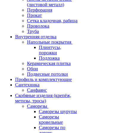
(листовой металл)
Перфорация
Прокат
Сетка кладочная, рабица
Проволока
Труба
Внутренняя отделка
Напольные покрытия
Плинтусы,
порожки
Подложка
Керамическая плитка
Обои
Подвесные потолки
Профиль и комплектующие
Сантехника
Санфаянс
Скобяные изделия (крепёж,
метизы, тросы)
Саморезы
Саморезы шурупы
Саморезы
кровельные
Саморезы по
дереву