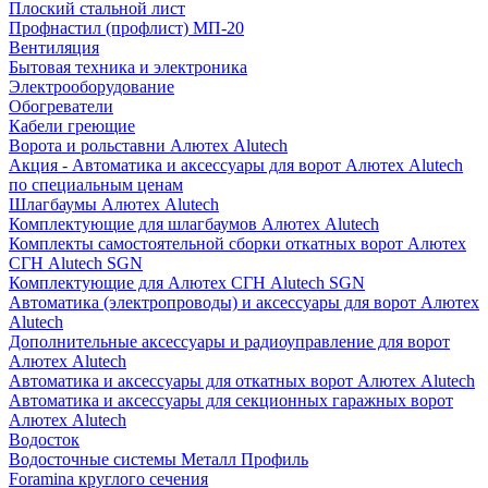
Плоский стальной лист
Профнастил (профлист) МП-20
Вентиляция
Бытовая техника и электроника
Электрооборудование
Обогреватели
Кабели греющие
Ворота и рольставни Алютех Alutech
Акция - Автоматика и аксессуары для ворот Алютех Alutech
по специальным ценам
Шлагбаумы Алютех Alutech
Комплектующие для шлагбаумов Алютех Alutech
Комплекты самостоятельной сборки откатных ворот Алютех
СГН Alutech SGN
Комплектующие для Алютех СГН Alutech SGN
Автоматика (электропроводы) и аксессуары для ворот Алютех
Alutech
Дополнительные аксессуары и радиоуправление для ворот
Алютех Alutech
Автоматика и аксессуары для откатных ворот Алютех Alutech
Автоматика и аксессуары для секционных гаражных ворот
Алютех Alutech
Водосток
Водосточные системы Металл Профиль
Foramina круглого сечения