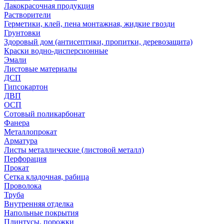
Лакокрасочная продукция
Растворители
Герметики, клей, пена монтажная, жидкие гвозди
Грунтовки
Здоровый дом (антисептики, пропитки, деревозащита)
Краски водно-дисперсионные
Эмали
Листовые материалы
ДСП
Гипсокартон
ДВП
ОСП
Сотовый поликарбонат
Фанера
Металлопрокат
Арматура
Листы металлические (листовой металл)
Перфорация
Прокат
Сетка кладочная, рабица
Проволока
Труба
Внутренняя отделка
Напольные покрытия
Плинтусы, порожки