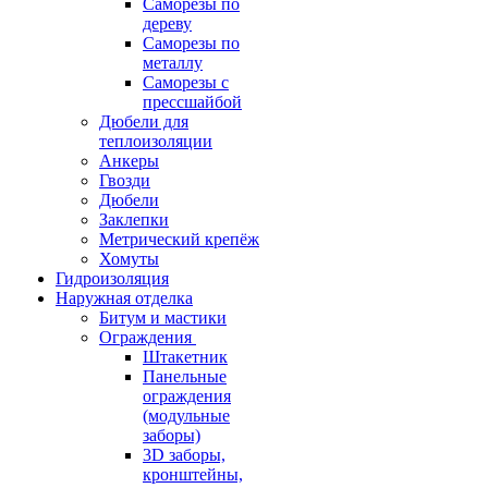
Саморезы по
дереву
Саморезы по
металлу
Саморезы с
прессшайбой
Дюбели для
теплоизоляции
Анкеры
Гвозди
Дюбели
Заклепки
Метрический крепёж
Хомуты
Гидроизоляция
Наружная отделка
Битум и мастики
Ограждения
Штакетник
Панельные
ограждения
(модульные
заборы)
3D заборы,
кронштейны,