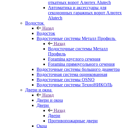
откатных ворот Алютех Alutech
Автоматика и аксессуары для
секционных гаражных ворот Алютех
Alutech
Водосток
Назад
Водосток
Водосточные системы Металл Профиль
Назад
Водосточные системы Металл
Профиль
Foramina круглого сечения
Foramina прямоугольного сечения
Водосточные системы большого диаметра
Водосточная система оцинкованная
Водосточные системы OSNO
Водосточные системы ТехноНИКОЛЬ
Двери и окна
Назад
Двери и окна
Двери
Назад
Двери
Противопожарные двери
Окна