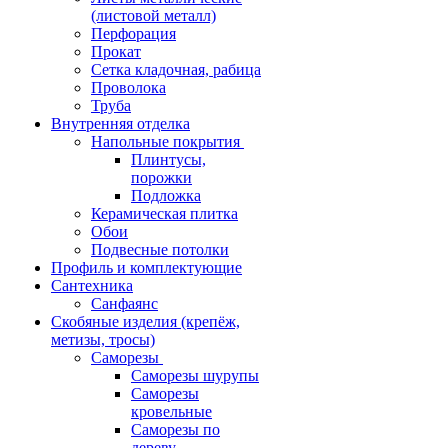
(листовой металл)
Перфорация
Прокат
Сетка кладочная, рабица
Проволока
Труба
Внутренняя отделка
Напольные покрытия
Плинтусы,
порожки
Подложка
Керамическая плитка
Обои
Подвесные потолки
Профиль и комплектующие
Сантехника
Санфаянс
Скобяные изделия (крепёж,
метизы, тросы)
Саморезы
Саморезы шурупы
Саморезы
кровельные
Саморезы по
дереву