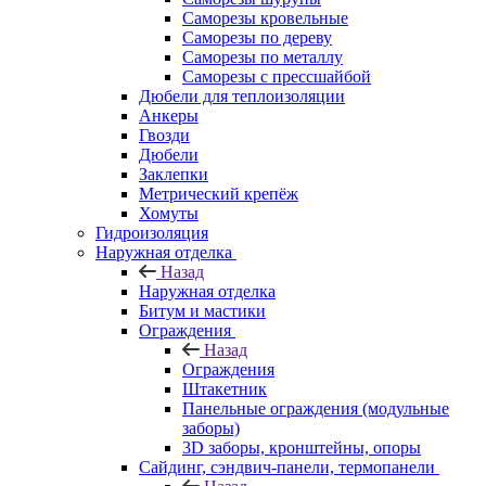
Саморезы кровельные
Саморезы по дереву
Саморезы по металлу
Саморезы с прессшайбой
Дюбели для теплоизоляции
Анкеры
Гвозди
Дюбели
Заклепки
Метрический крепёж
Хомуты
Гидроизоляция
Наружная отделка
Назад
Наружная отделка
Битум и мастики
Ограждения
Назад
Ограждения
Штакетник
Панельные ограждения (модульные
заборы)
3D заборы, кронштейны, опоры
Cайдинг, сэндвич-панели, термопанели