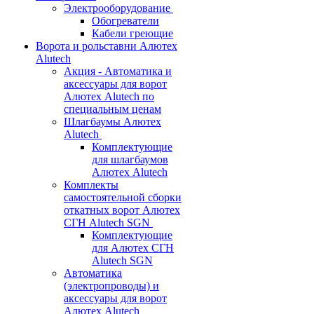
Электрооборудование
Обогреватели
Кабели греющие
Ворота и рольставни Алютех
Alutech
Акция - Автоматика и
аксессуары для ворот
Алютех Alutech по
специальным ценам
Шлагбаумы Алютех
Alutech
Комплектующие
для шлагбаумов
Алютех Alutech
Комплекты
самостоятельной сборки
откатных ворот Алютех
СГН Alutech SGN
Комплектующие
для Алютех СГН
Alutech SGN
Автоматика
(электропроводы) и
аксессуары для ворот
Алютех Alutech