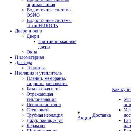
оцинкованная
Водосточные системы
OSNO
Водосточные системы
ТехноНИКОЛЬ
Двери и окна
Двери
Противопожарные
двери
Окна
Пиломатериал
Для сада
Теплицы
Изоляция и утеплитель
Пленки, мембраны,
гидро-пароизоляция
Базальтовая вата
Как купи
Отражающая
теплоизоляция
Усл
Пенополистирол
опл
Стекловата
Усл
Трубная изоляция
Доставка
дос
Акции
Джут, пакля, жгут
Гар
Керамзит
на 
Шумоизоляция
Бон