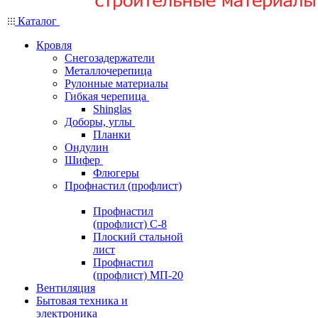
Каталог
Кровля
Снегозадержатели
Металлочерепица
Рулонные материалы
Гибкая черепица
Shinglas
Доборы, углы
Планки
Ондулин
Шифер
Флюгеры
Профнастил (профлист)
Профнастил
(профлист) С-8
Плоский стальной
лист
Профнастил
(профлист) МП-20
Вентиляция
Бытовая техника и
электроника