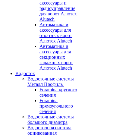
аксессуары и
радиоуправление
для ворот Алютех
Alutech
Автоматика и
аксессуары для
откатных ворот
Алютех Alutech
Автоматика и
аксессуары для
секционных
гаражных ворот
Алютех Alutech
Водосток
Водосточные системы
Металл Профиль
Foramina круглого
сечения
Foramina
прямоугольного
сечения
Водосточные системы
большого диаметра
Водосточная система
оцинкованная