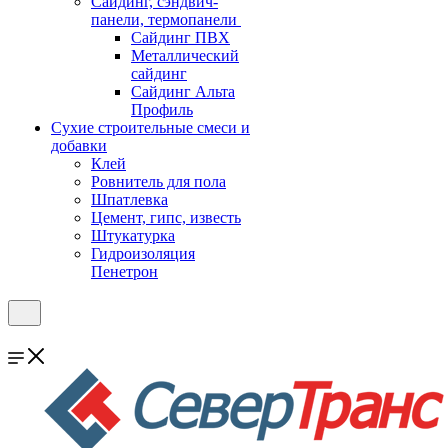
Cайдинг, сэндвич-
панели, термопанели
Сайдинг ПВХ
Металлический
сайдинг
Сайдинг Альта
Профиль
Сухие строительные смеси и
добавки
Клей
Ровнитель для пола
Шпатлевка
Цемент, гипс, известь
Штукатурка
Гидроизоляция
Пенетрон