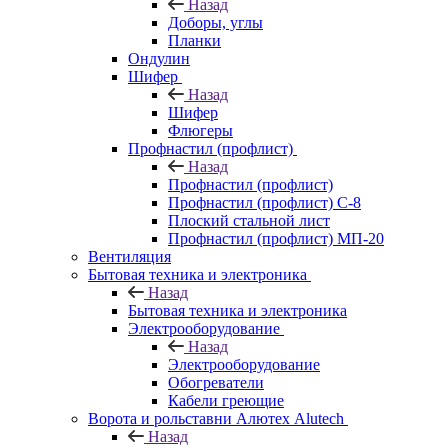
Назад
Доборы, углы
Планки
Ондулин
Шифер
Назад
Шифер
Флюгеры
Профнастил (профлист)
Назад
Профнастил (профлист)
Профнастил (профлист) С-8
Плоский стальной лист
Профнастил (профлист) МП-20
Вентиляция
Бытовая техника и электроника
Назад
Бытовая техника и электроника
Электрооборудование
Назад
Электрооборудование
Обогреватели
Кабели греющие
Ворота и рольставни Алютех Alutech
Назад