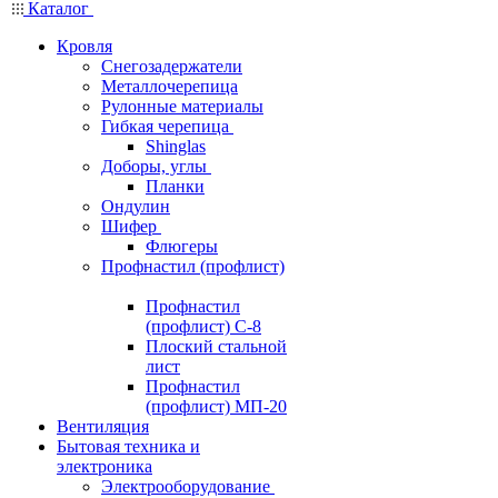
Каталог
Кровля
Снегозадержатели
Металлочерепица
Рулонные материалы
Гибкая черепица
Shinglas
Доборы, углы
Планки
Ондулин
Шифер
Флюгеры
Профнастил (профлист)
Профнастил
(профлист) С-8
Плоский стальной
лист
Профнастил
(профлист) МП-20
Вентиляция
Бытовая техника и
электроника
Электрооборудование