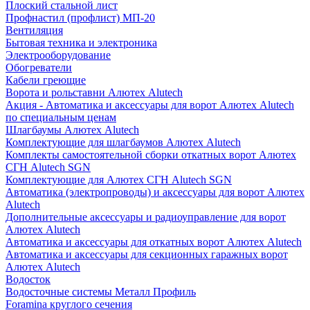
Плоский стальной лист
Профнастил (профлист) МП-20
Вентиляция
Бытовая техника и электроника
Электрооборудование
Обогреватели
Кабели греющие
Ворота и рольставни Алютех Alutech
Акция - Автоматика и аксессуары для ворот Алютех Alutech
по специальным ценам
Шлагбаумы Алютех Alutech
Комплектующие для шлагбаумов Алютех Alutech
Комплекты самостоятельной сборки откатных ворот Алютех
СГН Alutech SGN
Комплектующие для Алютех СГН Alutech SGN
Автоматика (электропроводы) и аксессуары для ворот Алютех
Alutech
Дополнительные аксессуары и радиоуправление для ворот
Алютех Alutech
Автоматика и аксессуары для откатных ворот Алютех Alutech
Автоматика и аксессуары для секционных гаражных ворот
Алютех Alutech
Водосток
Водосточные системы Металл Профиль
Foramina круглого сечения