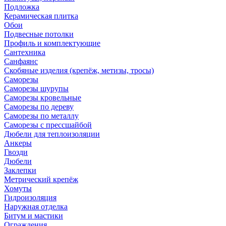
Подложка
Керамическая плитка
Обои
Подвесные потолки
Профиль и комплектующие
Сантехника
Санфаянс
Скобяные изделия (крепёж, метизы, тросы)
Саморезы
Саморезы шурупы
Саморезы кровельные
Саморезы по дереву
Саморезы по металлу
Саморезы с прессшайбой
Дюбели для теплоизоляции
Анкеры
Гвозди
Дюбели
Заклепки
Метрический крепёж
Хомуты
Гидроизоляция
Наружная отделка
Битум и мастики
Ограждения