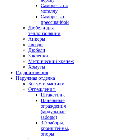
Саморезы по
металлу
Саморезы с
прессшайбой
Дюбели для
теплоизоляции
Анкеры
Гвозди
Дюбели
Заклепки
Метрический крепёж
Хомуты
Гидроизоляция
Наружная отделка
Битум и мастики
Ограждения
Штакетник
Панельные
ограждения
(модульные
заборы)
3D заборы,
кронштейны,
опоры