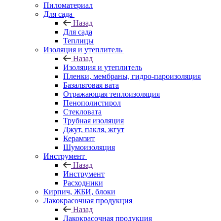
Пиломатериал
Для сада
Назад
Для сада
Теплицы
Изоляция и утеплитель
Назад
Изоляция и утеплитель
Пленки, мембраны, гидро-пароизоляция
Базальтовая вата
Отражающая теплоизоляция
Пенополистирол
Стекловата
Трубная изоляция
Джут, пакля, жгут
Керамзит
Шумоизоляция
Инструмент
Назад
Инструмент
Расходники
Кирпич, ЖБИ, блоки
Лакокрасочная продукция
Назад
Лакокрасочная продукция