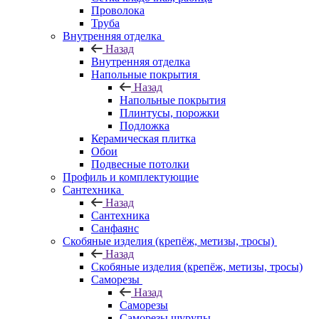
Проволока
Труба
Внутренняя отделка
Назад
Внутренняя отделка
Напольные покрытия
Назад
Напольные покрытия
Плинтусы, порожки
Подложка
Керамическая плитка
Обои
Подвесные потолки
Профиль и комплектующие
Сантехника
Назад
Сантехника
Санфаянс
Скобяные изделия (крепёж, метизы, тросы)
Назад
Скобяные изделия (крепёж, метизы, тросы)
Саморезы
Назад
Саморезы
Саморезы шурупы