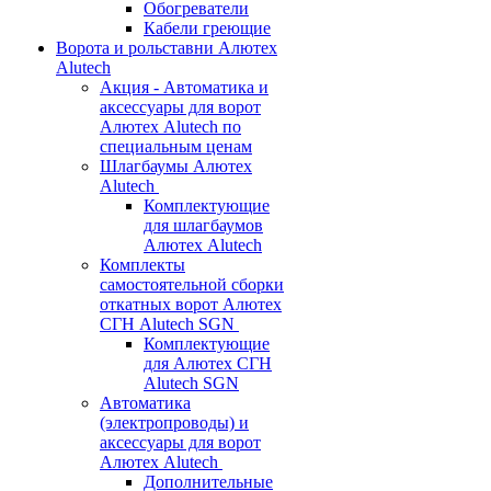
Обогреватели
Кабели греющие
Ворота и рольставни Алютех
Alutech
Акция - Автоматика и
аксессуары для ворот
Алютех Alutech по
специальным ценам
Шлагбаумы Алютех
Alutech
Комплектующие
для шлагбаумов
Алютех Alutech
Комплекты
самостоятельной сборки
откатных ворот Алютех
СГН Alutech SGN
Комплектующие
для Алютех СГН
Alutech SGN
Автоматика
(электропроводы) и
аксессуары для ворот
Алютех Alutech
Дополнительные