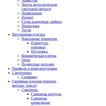
Арматура
Листы металлические
(листовой металл)
Перфорация
Прокат
Сетка кладочная, рабица
Проволока
Труба
Внутренняя отделка
Напольные покрытия
Плинтусы,
порожки
Подложка
Керамическая плитка
Обои
Подвесные потолки
Профиль и комплектующие
Сантехника
Санфаянс
Скобяные изделия (крепёж,
метизы, тросы)
Саморезы
Саморезы шурупы
Саморезы
кровельные