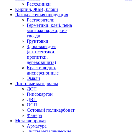
Расходники
Кирпич, ЖБИ, блоки
Лакокрасочная продукция
Растворители
Герметики, клей, пена
монтажная, жидкие
гвозди
Грунтовки
Здоровый дом
(антисептики,
пропитки,
деревозащита)
Краски водно-
дисперсионные
Эмали
Листовые материалы
ДСП
Гипсокартон
ДВП
ОСП
Сотовый поликарбонат
Фанера
Металлопрокат
Арматура
Листы металлические