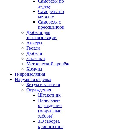
Саморезы по
дереву
Саморезы по
металлу
Саморезы с
прессшайбой
Дюбели для
теплоизоляции
Анкеры
Гвозди
Дюбели
Заклепки
Метрический крепёж
Хомуты
Гидроизоляция
Наружная отделка
Битум и мастики
Ограждения
Штакетник
Панельные
ограждения
(модульные
заборы)
3D заборы,
кронштейны,