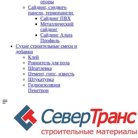
опоры
Cайдинг, сэндвич-
панели, термопанели
Сайдинг ПВХ
Металлический
сайдинг
Сайдинг Альта
Профиль
Сухие строительные смеси и
добавки
Клей
Ровнитель для пола
Шпатлевка
Цемент, гипс, известь
Штукатурка
Гидроизоляция
Пенетрон