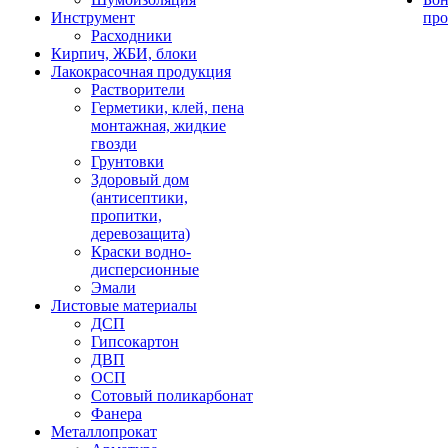
Инструмент
про
Расходники
Кирпич, ЖБИ, блоки
Лакокрасочная продукция
Растворители
Герметики, клей, пена
монтажная, жидкие
гвозди
Грунтовки
Здоровый дом
(антисептики,
пропитки,
деревозащита)
Краски водно-
дисперсионные
Эмали
Листовые материалы
ДСП
Гипсокартон
ДВП
ОСП
Сотовый поликарбонат
Фанера
Металлопрокат