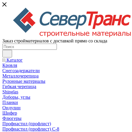
Заказ стройматериалов с доставкой прямо со склада
Каталог
Кровля
Снегозадержатели
Металлочерепица
Рулонные материалы
Гибкая черепица
Shinglas
Доборы, углы
Планки
Ондулин
Шифер
Флюгеры
Профнастил (профлист)
Профнастил (профлист) С-8