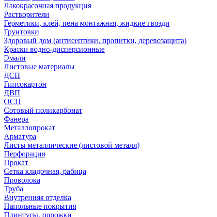
Лакокрасочная продукция
Растворители
Герметики, клей, пена монтажная, жидкие гвозди
Грунтовки
Здоровый дом (антисептики, пропитки, деревозащита)
Краски водно-дисперсионные
Эмали
Листовые материалы
ДСП
Гипсокартон
ДВП
ОСП
Сотовый поликарбонат
Фанера
Металлопрокат
Арматура
Листы металлические (листовой металл)
Перфорация
Прокат
Сетка кладочная, рабица
Проволока
Труба
Внутренняя отделка
Напольные покрытия
Плинтусы, порожки