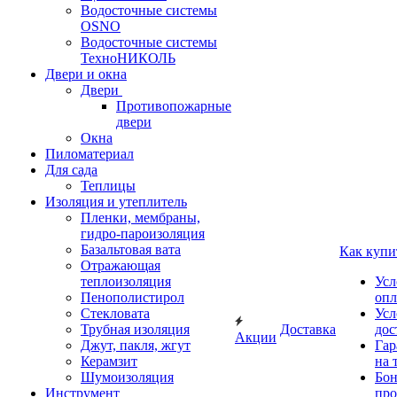
Водосточные системы
OSNO
Водосточные системы
ТехноНИКОЛЬ
Двери и окна
Двери
Противопожарные
двери
Окна
Пиломатериал
Для сада
Теплицы
Изоляция и утеплитель
Пленки, мембраны,
гидро-пароизоляция
Базальтовая вата
Как купи
Отражающая
теплоизоляция
Усл
Пенополистирол
опл
Стекловата
Усл
Трубная изоляция
Доставка
дос
Акции
Джут, пакля, жгут
Гар
Керамзит
на 
Шумоизоляция
Бон
Инструмент
про