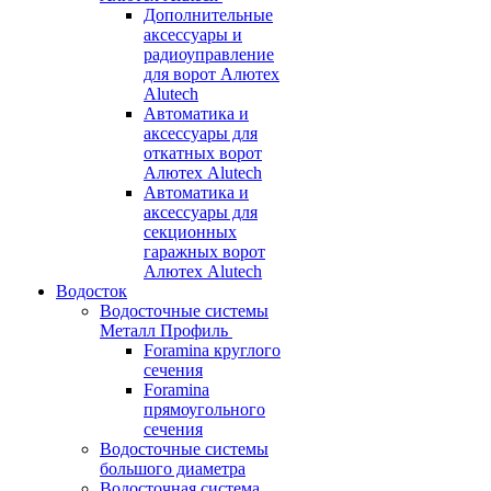
Дополнительные
аксессуары и
радиоуправление
для ворот Алютех
Alutech
Автоматика и
аксессуары для
откатных ворот
Алютех Alutech
Автоматика и
аксессуары для
секционных
гаражных ворот
Алютех Alutech
Водосток
Водосточные системы
Металл Профиль
Foramina круглого
сечения
Foramina
прямоугольного
сечения
Водосточные системы
большого диаметра
Водосточная система