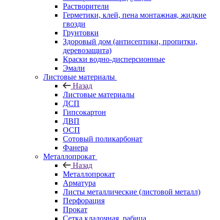
Растворители
Герметики, клей, пена монтажная, жидкие
гвозди
Грунтовки
Здоровый дом (антисептики, пропитки,
деревозащита)
Краски водно-дисперсионные
Эмали
Листовые материалы
Назад
Листовые материалы
ДСП
Гипсокартон
ДВП
ОСП
Сотовый поликарбонат
Фанера
Металлопрокат
Назад
Металлопрокат
Арматура
Листы металлические (листовой металл)
Перфорация
Прокат
Сетка кладочная, рабица