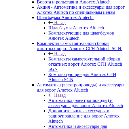
Ворота и рольставни Алютех Alutech
Акция - Автоматика и аксессуары для ворот
Алютех Alutech по специальным ценам
Шлагбаумы Алютех Alutech
Назад
Шлагбаумы Алютех Alutech
Комплектующие для шлагбаумов
Алютех Alutech
Комплекты самостоятельной сборки
откатных ворот Алютех СГН Alutech SGN
Назад
Комплекты самостоятельной сборки
откатных ворот Алютех СГН Alutech
SGN
Комплектующие для Алютех СГН
Alutech SGN
Автоматика (электропроводы) и аксессуары
для ворот Алютех Alutech
Назад
Автоматика (электропроводы) и
аксессуары для ворот Алютех Alutech
Дополнительные аксессуары и
радиоуправление для ворот Алютех
Alutech
Автоматика и аксессуары для