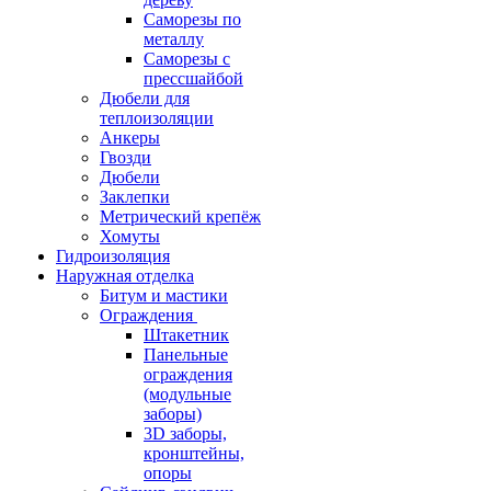
Саморезы по
металлу
Саморезы с
прессшайбой
Дюбели для
теплоизоляции
Анкеры
Гвозди
Дюбели
Заклепки
Метрический крепёж
Хомуты
Гидроизоляция
Наружная отделка
Битум и мастики
Ограждения
Штакетник
Панельные
ограждения
(модульные
заборы)
3D заборы,
кронштейны,
опоры