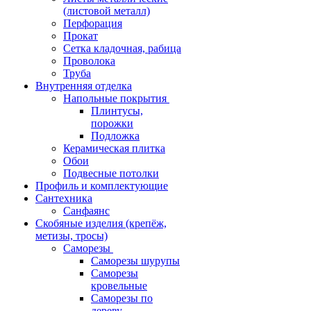
(листовой металл)
Перфорация
Прокат
Сетка кладочная, рабица
Проволока
Труба
Внутренняя отделка
Напольные покрытия
Плинтусы,
порожки
Подложка
Керамическая плитка
Обои
Подвесные потолки
Профиль и комплектующие
Сантехника
Санфаянс
Скобяные изделия (крепёж,
метизы, тросы)
Саморезы
Саморезы шурупы
Саморезы
кровельные
Саморезы по
дереву