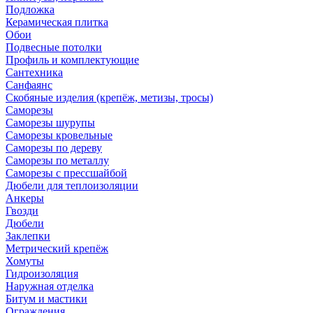
Подложка
Керамическая плитка
Обои
Подвесные потолки
Профиль и комплектующие
Сантехника
Санфаянс
Скобяные изделия (крепёж, метизы, тросы)
Саморезы
Саморезы шурупы
Саморезы кровельные
Саморезы по дереву
Саморезы по металлу
Саморезы с прессшайбой
Дюбели для теплоизоляции
Анкеры
Гвозди
Дюбели
Заклепки
Метрический крепёж
Хомуты
Гидроизоляция
Наружная отделка
Битум и мастики
Ограждения