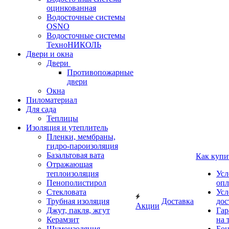
оцинкованная
Водосточные системы
OSNO
Водосточные системы
ТехноНИКОЛЬ
Двери и окна
Двери
Противопожарные
двери
Окна
Пиломатериал
Для сада
Теплицы
Изоляция и утеплитель
Пленки, мембраны,
гидро-пароизоляция
Базальтовая вата
Как купи
Отражающая
теплоизоляция
Усл
Пенополистирол
опл
Стекловата
Усл
Трубная изоляция
Доставка
дос
Акции
Джут, пакля, жгут
Гар
Керамзит
на 
Шумоизоляция
Бон