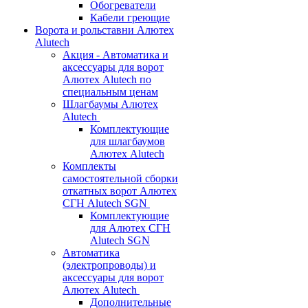
Обогреватели
Кабели греющие
Ворота и рольставни Алютех
Alutech
Акция - Автоматика и
аксессуары для ворот
Алютех Alutech по
специальным ценам
Шлагбаумы Алютех
Alutech
Комплектующие
для шлагбаумов
Алютех Alutech
Комплекты
самостоятельной сборки
откатных ворот Алютех
СГН Alutech SGN
Комплектующие
для Алютех СГН
Alutech SGN
Автоматика
(электропроводы) и
аксессуары для ворот
Алютех Alutech
Дополнительные