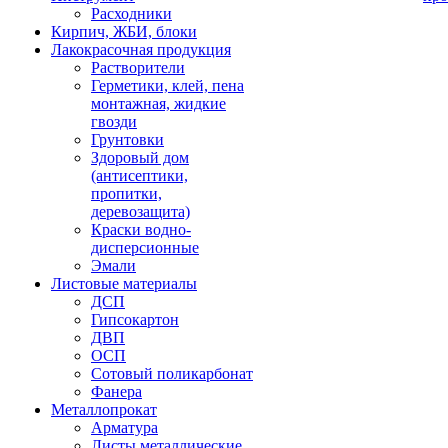
Расходники
Кирпич, ЖБИ, блоки
Лакокрасочная продукция
Растворители
Герметики, клей, пена
монтажная, жидкие
гвозди
Грунтовки
Здоровый дом
(антисептики,
пропитки,
деревозащита)
Краски водно-
дисперсионные
Эмали
Листовые материалы
ДСП
Гипсокартон
ДВП
ОСП
Сотовый поликарбонат
Фанера
Металлопрокат
Арматура
Листы металлические