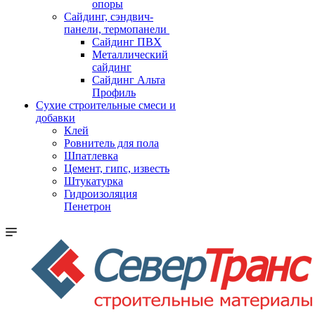
опоры
Cайдинг, сэндвич-
панели, термопанели
Сайдинг ПВХ
Металлический
сайдинг
Сайдинг Альта
Профиль
Сухие строительные смеси и
добавки
Клей
Ровнитель для пола
Шпатлевка
Цемент, гипс, известь
Штукатурка
Гидроизоляция
Пенетрон