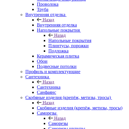
Проволока
Труба
Внутренняя отделка
Назад
Внутренняя отделка
Напольные покрытия
Назад
Напольные покрытия
Плинтусы, порожки
Подложка
Керамическая плитка
Обои
Подвесные потолки
Профиль и комплектующие
Сантехника
Назад
Сантехника
Санфаянс
Скобяные изделия (крепёж, метизы, тросы)
Назад
Скобяные изделия (крепёж, метизы, тросы)
Саморезы
Назад
Саморезы
Саморезы шурупы