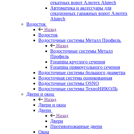
откатных ворот Алютех Alutech
Автоматика и аксессуары для
секционных гаражных ворот Алютех
Alutech
Водосток
Назад
Водосток
Водосточные системы Металл Профиль
Назад
Водосточные системы Металл
Профиль
Foramina круглого сечения
Foramina прямоугольного сечения
Водосточные системы большого диаметра
Водосточная система оцинкованная
Водосточные системы OSNO
Водосточные системы ТехноНИКОЛЬ
Двери и окна
Назад
Двери и окна
Двери
Назад
Двери
Противопожарные двери
Окна