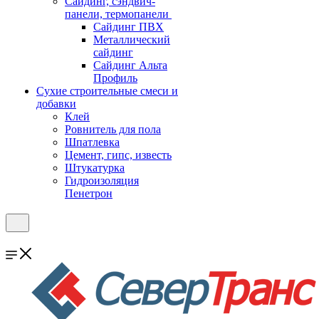
Cайдинг, сэндвич-
панели, термопанели
Сайдинг ПВХ
Металлический
сайдинг
Сайдинг Альта
Профиль
Сухие строительные смеси и
добавки
Клей
Ровнитель для пола
Шпатлевка
Цемент, гипс, известь
Штукатурка
Гидроизоляция
Пенетрон