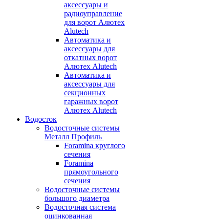
аксессуары и
радиоуправление
для ворот Алютех
Alutech
Автоматика и
аксессуары для
откатных ворот
Алютех Alutech
Автоматика и
аксессуары для
секционных
гаражных ворот
Алютех Alutech
Водосток
Водосточные системы
Металл Профиль
Foramina круглого
сечения
Foramina
прямоугольного
сечения
Водосточные системы
большого диаметра
Водосточная система
оцинкованная