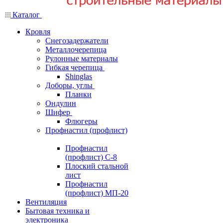
Каталог
Кровля
Снегозадержатели
Металлочерепица
Рулонные материалы
Гибкая черепица
Shinglas
Доборы, углы
Планки
Ондулин
Шифер
Флюгеры
Профнастил (профлист)
Профнастил
(профлист) С-8
Плоский стальной
лист
Профнастил
(профлист) МП-20
Вентиляция
Бытовая техника и
электроника