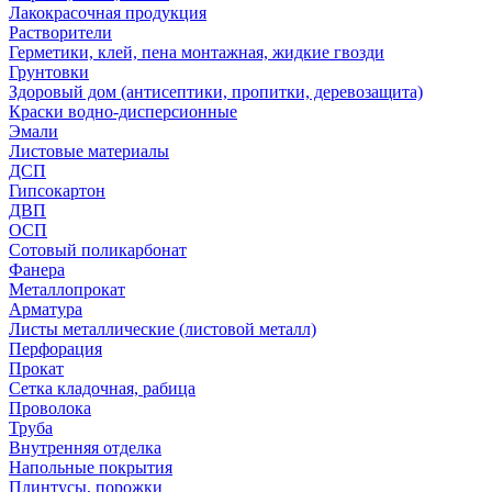
Лакокрасочная продукция
Растворители
Герметики, клей, пена монтажная, жидкие гвозди
Грунтовки
Здоровый дом (антисептики, пропитки, деревозащита)
Краски водно-дисперсионные
Эмали
Листовые материалы
ДСП
Гипсокартон
ДВП
ОСП
Сотовый поликарбонат
Фанера
Металлопрокат
Арматура
Листы металлические (листовой металл)
Перфорация
Прокат
Сетка кладочная, рабица
Проволока
Труба
Внутренняя отделка
Напольные покрытия
Плинтусы, порожки