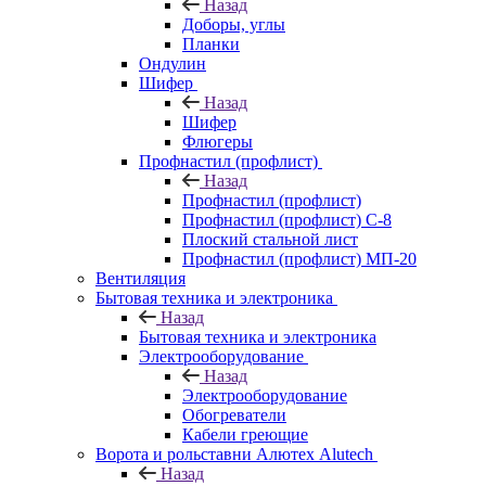
Назад
Доборы, углы
Планки
Ондулин
Шифер
Назад
Шифер
Флюгеры
Профнастил (профлист)
Назад
Профнастил (профлист)
Профнастил (профлист) С-8
Плоский стальной лист
Профнастил (профлист) МП-20
Вентиляция
Бытовая техника и электроника
Назад
Бытовая техника и электроника
Электрооборудование
Назад
Электрооборудование
Обогреватели
Кабели греющие
Ворота и рольставни Алютех Alutech
Назад