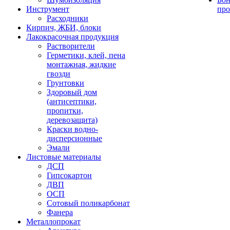
Инструмент
про
Расходники
Кирпич, ЖБИ, блоки
Лакокрасочная продукция
Растворители
Герметики, клей, пена
монтажная, жидкие
гвозди
Грунтовки
Здоровый дом
(антисептики,
пропитки,
деревозащита)
Краски водно-
дисперсионные
Эмали
Листовые материалы
ДСП
Гипсокартон
ДВП
ОСП
Сотовый поликарбонат
Фанера
Металлопрокат