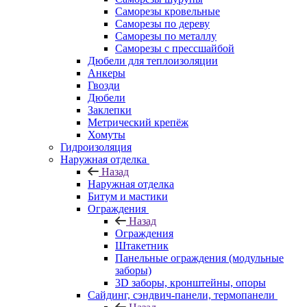
Саморезы кровельные
Саморезы по дереву
Саморезы по металлу
Саморезы с прессшайбой
Дюбели для теплоизоляции
Анкеры
Гвозди
Дюбели
Заклепки
Метрический крепёж
Хомуты
Гидроизоляция
Наружная отделка
Назад
Наружная отделка
Битум и мастики
Ограждения
Назад
Ограждения
Штакетник
Панельные ограждения (модульные
заборы)
3D заборы, кронштейны, опоры
Cайдинг, сэндвич-панели, термопанели