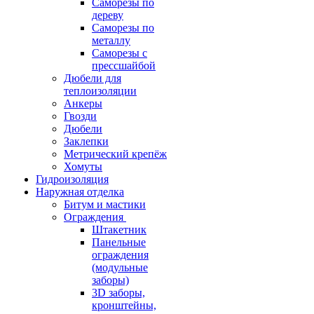
Саморезы по
дереву
Саморезы по
металлу
Саморезы с
прессшайбой
Дюбели для
теплоизоляции
Анкеры
Гвозди
Дюбели
Заклепки
Метрический крепёж
Хомуты
Гидроизоляция
Наружная отделка
Битум и мастики
Ограждения
Штакетник
Панельные
ограждения
(модульные
заборы)
3D заборы,
кронштейны,