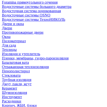
Foramina прямоугольного сечения
Водосточные системы большого диаметра
Водосточная система оцинкованная
Водосточные системы OSNO
Водосточные системы ТехноНИКОЛЬ
Двери и окна
Двери
Противопожарные двери
Окна
Пиломатериал
Для сада
Теплицы
Изоляция и утеплитель
Пленки, мембраны, гидро-пароизоляция
Базальтовая вата
Отражающая теплоизоляция
Пенополистирол
Стекловата
Трубная изоляция
Джут, пакля, жгут
Керамзит
Шумоизоляция
Инструмент
Расходники
Кирпич, ЖБИ, блоки