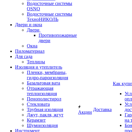
Водосточные системы
OSNO
Водосточные системы
ТехноНИКОЛЬ
Двери и окна
Двери
Противопожарные
двери
Окна
Пиломатериал
Для сада
Теплицы
Изоляция и утеплитель
Пленки, мембраны,
гидро-пароизоляция
Базальтовая вата
Как купи
Отражающая
теплоизоляция
Усл
Пенополистирол
опл
Стекловата
Усл
Трубная изоляция
Доставка
дос
Акции
Джут, пакля, жгут
Гар
Керамзит
на 
Шумоизоляция
Бон
Инструмент
про