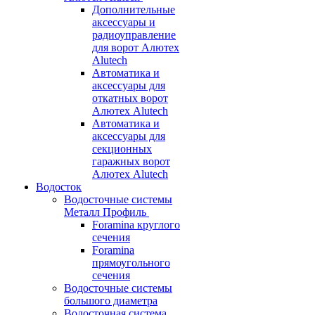
Дополнительные
аксессуары и
радиоуправление
для ворот Алютех
Alutech
Автоматика и
аксессуары для
откатных ворот
Алютех Alutech
Автоматика и
аксессуары для
секционных
гаражных ворот
Алютех Alutech
Водосток
Водосточные системы
Металл Профиль
Foramina круглого
сечения
Foramina
прямоугольного
сечения
Водосточные системы
большого диаметра
Водосточная система