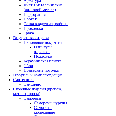
Арматура
Листы металлические
(листовой металл)
Перфорация
Прокат
Сетка кладочная, рабица
Проволока
Труба
Внутренняя отделка
Напольные покрытия
Плинтусы,
порожки
Подложка
Керамическая плитка
Обои
Подвесные потолки
Профиль и комплектующие
Сантехника
Санфаянс
Скобяные изделия (крепёж,
метизы, тросы)
Саморезы
Саморезы шурупы
Саморезы
кровельные