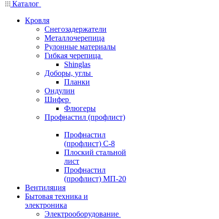
Каталог
Кровля
Снегозадержатели
Металлочерепица
Рулонные материалы
Гибкая черепица
Shinglas
Доборы, углы
Планки
Ондулин
Шифер
Флюгеры
Профнастил (профлист)
Профнастил
(профлист) С-8
Плоский стальной
лист
Профнастил
(профлист) МП-20
Вентиляция
Бытовая техника и
электроника
Электрооборудование