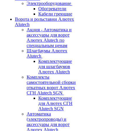
Электрооборудование
Обогреватели
Кабели греющие
Ворота и рольставни Алютех
Alutech
Акция - Автоматика и
аксессуары для ворот
Алютех Alutech по
специальным ценам
Шлагбаумы Алютех
Alutech
Комплектующие
для шлагбаумов
Алютех Alutech
Комплекты
самостоятельной сборки
откатных ворот Алютех
СГН Alutech SGN
Комплектующие
для Алютех СГН
Alutech SGN
Автоматика
(электропроводы) и
аксессуары для ворот
Алютех Alutech