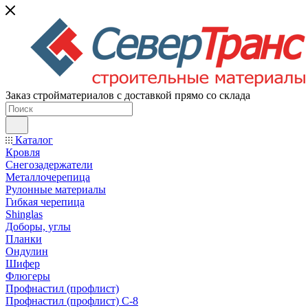
Заказ стройматериалов с доставкой прямо со склада
Каталог
Кровля
Снегозадержатели
Металлочерепица
Рулонные материалы
Гибкая черепица
Shinglas
Доборы, углы
Планки
Ондулин
Шифер
Флюгеры
Профнастил (профлист)
Профнастил (профлист) С-8