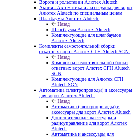
Ворота и рольставни Алютех Alutech
Акция - Автоматика и аксессуары для ворот
Алютех Alutech по специальным ценам
Шлагбаумы Алютех Alutech
Назад
Шлагбаумы Алютех Alutech
Комплектующие для шлагбаумов
Алютех Alutech
Комплекты самостоятельной сборки
откатных ворот Алютех СГН Alutech SGN
Назад
Комплекты самостоятельной сборки
откатных ворот Алютех СГН Alutech
SGN
Комплектующие для Алютех СГН
Alutech SGN
Автоматика (электропроводы) и аксессуары
для ворот Алютех Alutech
Назад
Автоматика (электропроводы) и
аксессуары для ворот Алютех Alutech
Дополнительные аксессуары и
радиоуправление для ворот Алютех
Alutech
Автоматика и аксессуары для