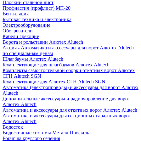
Плоский стальной лист
Профнастил (профлист) МП-20
Вентиляция
Бытовая техника и электроника
Электрооборудование
Обогреватели
Кабели греющие
Ворота и рольставни Алютех Alutech
Акция - Автоматика и аксессуары для ворот Алютех Alutech
по специальным ценам
Шлагбаумы Алютех Alutech
Комплектующие для шлагбаумов Алютех Alutech
Комплекты самостоятельной сборки откатных ворот Алютех
СГН Alutech SGN
Комплектующие для Алютех СГН Alutech SGN
Автоматика (электропроводы) и аксессуары для ворот Алютех
Alutech
Дополнительные аксессуары и радиоуправление для ворот
Алютех Alutech
Автоматика и аксессуары для откатных ворот Алютех Alutech
Автоматика и аксессуары для секционных гаражных ворот
Алютех Alutech
Водосток
Водосточные системы Металл Профиль
Foramina круглого сечения