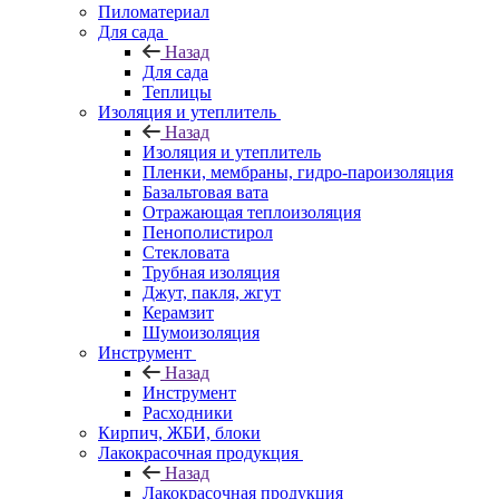
Пиломатериал
Для сада
Назад
Для сада
Теплицы
Изоляция и утеплитель
Назад
Изоляция и утеплитель
Пленки, мембраны, гидро-пароизоляция
Базальтовая вата
Отражающая теплоизоляция
Пенополистирол
Стекловата
Трубная изоляция
Джут, пакля, жгут
Керамзит
Шумоизоляция
Инструмент
Назад
Инструмент
Расходники
Кирпич, ЖБИ, блоки
Лакокрасочная продукция
Назад
Лакокрасочная продукция