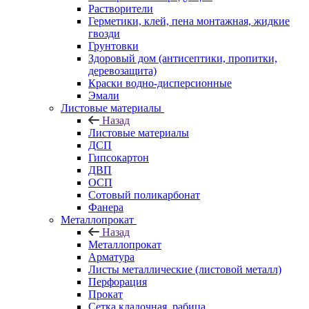
Растворители
Герметики, клей, пена монтажная, жидкие
гвозди
Грунтовки
Здоровый дом (антисептики, пропитки,
деревозащита)
Краски водно-дисперсионные
Эмали
Листовые материалы
Назад
Листовые материалы
ДСП
Гипсокартон
ДВП
ОСП
Сотовый поликарбонат
Фанера
Металлопрокат
Назад
Металлопрокат
Арматура
Листы металлические (листовой металл)
Перфорация
Прокат
Сетка кладочная, рабица