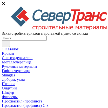
Заказ стройматериалов с доставкой прямо со склада
Каталог
Кровля
Снегозадержатели
Металлочерепица
Рулонные материалы
Гибкая черепица
Shinglas
Доборы, углы
Планки
Ондулин
Шифер
Флюгеры
Профнастил (профлист)
Профнастил (профлист) С-8