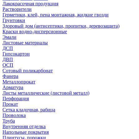
Лакокрасочная продукция
Растворители
Герметики, клей, пена монтажная, жидкие гвозди
Грунтовки
Здоровый дом (антисептики, пропитки, деревозащита)
Краски водно-дисперсионные
Эмали
Листовые материалы
ДСП
Гипсокартон
ДВП
ОСП
Сотовый поликарбонат
Фанера
Металлопрокат
Арматура
Листы металлические (листовой металл)
Перфорация
Прокат
Сетка кладочная, рабица
Проволока
Труба
Внутренняя отделка
Напольные покрытия
Плинтусы, порожки