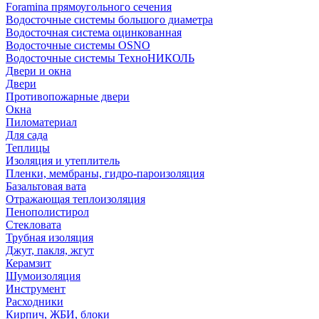
Foramina прямоугольного сечения
Водосточные системы большого диаметра
Водосточная система оцинкованная
Водосточные системы OSNO
Водосточные системы ТехноНИКОЛЬ
Двери и окна
Двери
Противопожарные двери
Окна
Пиломатериал
Для сада
Теплицы
Изоляция и утеплитель
Пленки, мембраны, гидро-пароизоляция
Базальтовая вата
Отражающая теплоизоляция
Пенополистирол
Стекловата
Трубная изоляция
Джут, пакля, жгут
Керамзит
Шумоизоляция
Инструмент
Расходники
Кирпич, ЖБИ, блоки