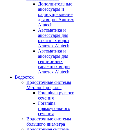
Дополнительные
аксессуары и
радиоуправление
для ворот Алютех
Alutech
Автоматика и
аксессуары для
откатных ворот
Алютех Alutech
Автоматика и
аксессуары для
секционных
гаражных ворот
Алютех Alutech
Водосток
Водосточные системы
Металл Профиль
Foramina круглого
сечения
Foramina
прямоугольного
сечения
Водосточные системы
большого диаметра
Водосточная система