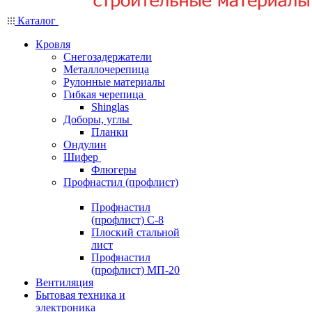
Каталог
Кровля
Снегозадержатели
Металлочерепица
Рулонные материалы
Гибкая черепица
Shinglas
Доборы, углы
Планки
Ондулин
Шифер
Флюгеры
Профнастил (профлист)
Профнастил
(профлист) С-8
Плоский стальной
лист
Профнастил
(профлист) МП-20
Вентиляция
Бытовая техника и
электроника