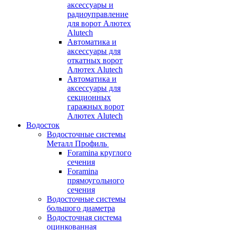
аксессуары и
радиоуправление
для ворот Алютех
Alutech
Автоматика и
аксессуары для
откатных ворот
Алютех Alutech
Автоматика и
аксессуары для
секционных
гаражных ворот
Алютех Alutech
Водосток
Водосточные системы
Металл Профиль
Foramina круглого
сечения
Foramina
прямоугольного
сечения
Водосточные системы
большого диаметра
Водосточная система
оцинкованная