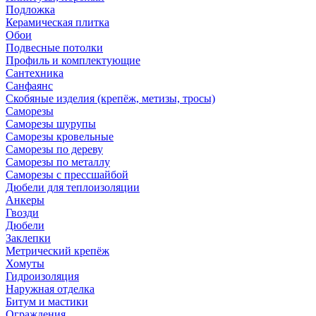
Подложка
Керамическая плитка
Обои
Подвесные потолки
Профиль и комплектующие
Сантехника
Санфаянс
Скобяные изделия (крепёж, метизы, тросы)
Саморезы
Саморезы шурупы
Саморезы кровельные
Саморезы по дереву
Саморезы по металлу
Саморезы с прессшайбой
Дюбели для теплоизоляции
Анкеры
Гвозди
Дюбели
Заклепки
Метрический крепёж
Хомуты
Гидроизоляция
Наружная отделка
Битум и мастики
Ограждения