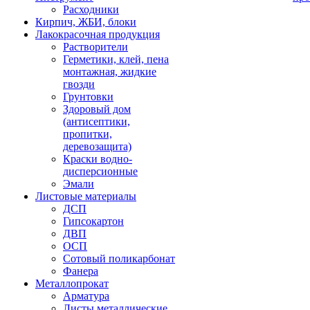
Расходники
Кирпич, ЖБИ, блоки
Лакокрасочная продукция
Растворители
Герметики, клей, пена
монтажная, жидкие
гвозди
Грунтовки
Здоровый дом
(антисептики,
пропитки,
деревозащита)
Краски водно-
дисперсионные
Эмали
Листовые материалы
ДСП
Гипсокартон
ДВП
ОСП
Сотовый поликарбонат
Фанера
Металлопрокат
Арматура
Листы металлические