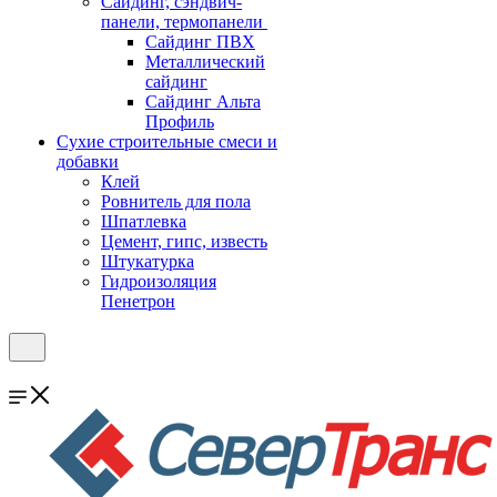
Cайдинг, сэндвич-
панели, термопанели
Сайдинг ПВХ
Металлический
сайдинг
Сайдинг Альта
Профиль
Сухие строительные смеси и
добавки
Клей
Ровнитель для пола
Шпатлевка
Цемент, гипс, известь
Штукатурка
Гидроизоляция
Пенетрон