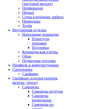
(листовой металл)
Перфорация
Прокат
Сетка кладочная, рабица
Проволока
Труба
Внутренняя отделка
Напольные покрытия
Плинтусы,
порожки
Подложка
Керамическая плитка
Обои
Подвесные потолки
Профиль и комплектующие
Сантехника
Санфаянс
Скобяные изделия (крепёж,
метизы, тросы)
Саморезы
Саморезы шурупы
Саморезы
кровельные
Саморезы по
дереву