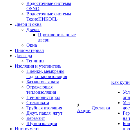
Водосточные системы
OSNO
Водосточные системы
ТехноНИКОЛЬ
Двери и окна
Двери
Противопожарные
двери
Окна
Пиломатериал
Для сада
Теплицы
Изоляция и утеплитель
Пленки, мембраны,
гидро-пароизоляция
Базальтовая вата
Как купи
Отражающая
теплоизоляция
Усл
Пенополистирол
опл
Стекловата
Усл
Трубная изоляция
Доставка
дос
Акции
Джут, пакля, жгут
Гар
Керамзит
на 
Шумоизоляция
Бон
Инструмент
про