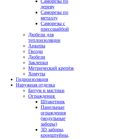
Саморезы по
дереву
Саморезы по
металлу
Саморезы с
прессшайбой
Дюбели для
теплоизоляции
Анкеры
Гвозди
Дюбели
Заклепки
Метрический крепёж
Хомуты
Гидроизоляция
Наружная отделка
Битум и мастики
Ограждения
Штакетник
Панельные
ограждения
(модульные
заборы)
3D заборы,
кронштейны,