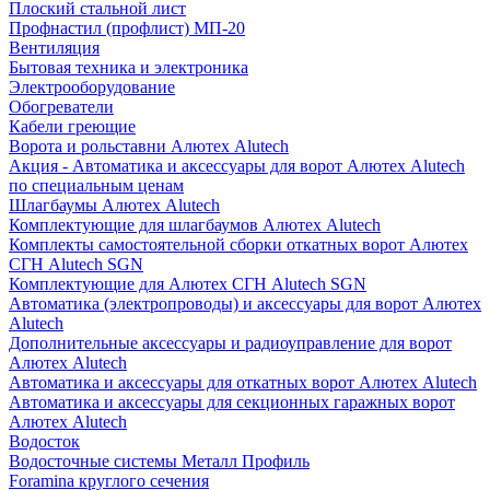
Плоский стальной лист
Профнастил (профлист) МП-20
Вентиляция
Бытовая техника и электроника
Электрооборудование
Обогреватели
Кабели греющие
Ворота и рольставни Алютех Alutech
Акция - Автоматика и аксессуары для ворот Алютех Alutech
по специальным ценам
Шлагбаумы Алютех Alutech
Комплектующие для шлагбаумов Алютех Alutech
Комплекты самостоятельной сборки откатных ворот Алютех
СГН Alutech SGN
Комплектующие для Алютех СГН Alutech SGN
Автоматика (электропроводы) и аксессуары для ворот Алютех
Alutech
Дополнительные аксессуары и радиоуправление для ворот
Алютех Alutech
Автоматика и аксессуары для откатных ворот Алютех Alutech
Автоматика и аксессуары для секционных гаражных ворот
Алютех Alutech
Водосток
Водосточные системы Металл Профиль
Foramina круглого сечения