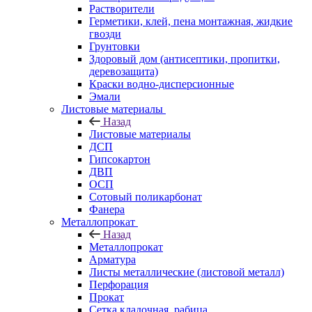
Растворители
Герметики, клей, пена монтажная, жидкие
гвозди
Грунтовки
Здоровый дом (антисептики, пропитки,
деревозащита)
Краски водно-дисперсионные
Эмали
Листовые материалы
Назад
Листовые материалы
ДСП
Гипсокартон
ДВП
ОСП
Сотовый поликарбонат
Фанера
Металлопрокат
Назад
Металлопрокат
Арматура
Листы металлические (листовой металл)
Перфорация
Прокат
Сетка кладочная, рабица