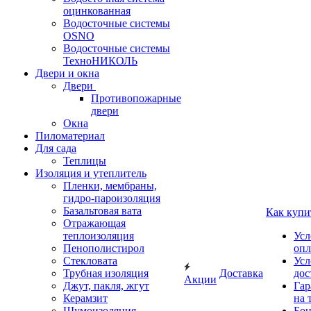
оцинкованная
Водосточные системы
OSNO
Водосточные системы
ТехноНИКОЛЬ
Двери и окна
Двери
Противопожарные
двери
Окна
Пиломатериал
Для сада
Теплицы
Изоляция и утеплитель
Пленки, мембраны,
гидро-пароизоляция
Базальтовая вата
Как купи
Отражающая
теплоизоляция
Усл
Пенополистирол
опл
Стекловата
Усл
Трубная изоляция
Доставка
дос
Акции
Джут, пакля, жгут
Гар
Керамзит
на 
Шумоизоляция
Бон