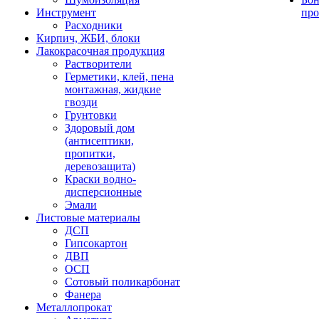
Инструмент
про
Расходники
Кирпич, ЖБИ, блоки
Лакокрасочная продукция
Растворители
Герметики, клей, пена
монтажная, жидкие
гвозди
Грунтовки
Здоровый дом
(антисептики,
пропитки,
деревозащита)
Краски водно-
дисперсионные
Эмали
Листовые материалы
ДСП
Гипсокартон
ДВП
ОСП
Сотовый поликарбонат
Фанера
Металлопрокат