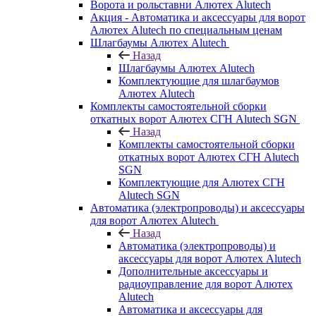
Ворота и рольставни Алютех Alutech
Акция - Автоматика и аксессуары для ворот
Алютех Alutech по специальным ценам
Шлагбаумы Алютех Alutech
Назад
Шлагбаумы Алютех Alutech
Комплектующие для шлагбаумов
Алютех Alutech
Комплекты самостоятельной сборки
откатных ворот Алютех СГН Alutech SGN
Назад
Комплекты самостоятельной сборки
откатных ворот Алютех СГН Alutech
SGN
Комплектующие для Алютех СГН
Alutech SGN
Автоматика (электропроводы) и аксессуары
для ворот Алютех Alutech
Назад
Автоматика (электропроводы) и
аксессуары для ворот Алютех Alutech
Дополнительные аксессуары и
радиоуправление для ворот Алютех
Alutech
Автоматика и аксессуары для