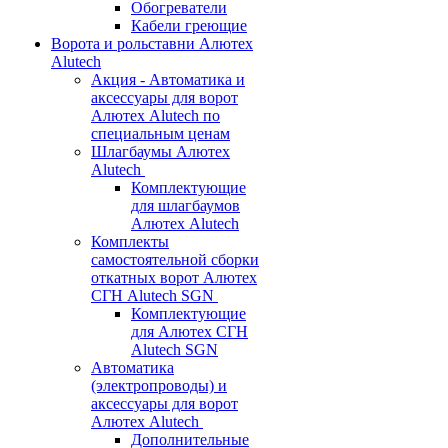
Обогреватели
Кабели греющие
Ворота и рольставни Алютех
Alutech
Акция - Автоматика и
аксессуары для ворот
Алютех Alutech по
специальным ценам
Шлагбаумы Алютех
Alutech
Комплектующие
для шлагбаумов
Алютех Alutech
Комплекты
самостоятельной сборки
откатных ворот Алютех
СГН Alutech SGN
Комплектующие
для Алютех СГН
Alutech SGN
Автоматика
(электропроводы) и
аксессуары для ворот
Алютех Alutech
Дополнительные