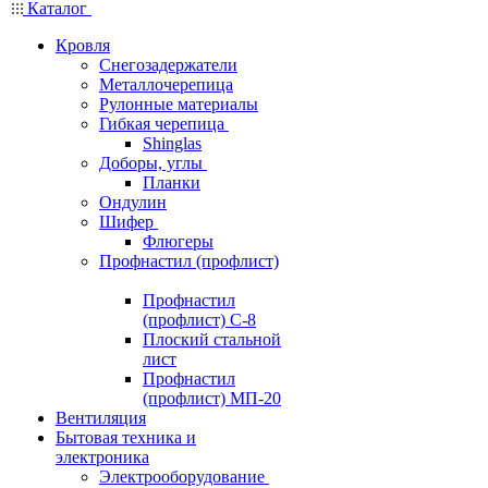
Каталог
Кровля
Снегозадержатели
Металлочерепица
Рулонные материалы
Гибкая черепица
Shinglas
Доборы, углы
Планки
Ондулин
Шифер
Флюгеры
Профнастил (профлист)
Профнастил
(профлист) С-8
Плоский стальной
лист
Профнастил
(профлист) МП-20
Вентиляция
Бытовая техника и
электроника
Электрооборудование