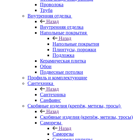
Проволока
Труба
Внутренняя отделка
Назад
Внутренняя отделка
Напольные покрытия
Назад
Напольные покрытия
Плинтусы, порожки
Подложка
Керамическая плитка
Обои
Подвесные потолки
Профиль и комплектующие
Сантехника
Назад
Сантехника
Санфаянс
Скобяные изделия (крепёж, метизы, тросы)
Назад
Скобяные изделия (крепёж, метизы, тросы)
Саморезы
Назад
Саморезы
Саморезы шурупы