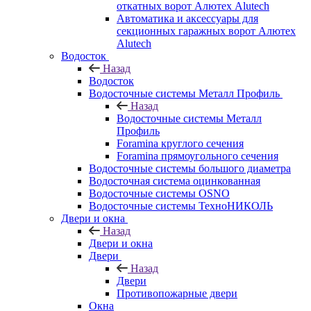
откатных ворот Алютех Alutech
Автоматика и аксессуары для
секционных гаражных ворот Алютех
Alutech
Водосток
Назад
Водосток
Водосточные системы Металл Профиль
Назад
Водосточные системы Металл
Профиль
Foramina круглого сечения
Foramina прямоугольного сечения
Водосточные системы большого диаметра
Водосточная система оцинкованная
Водосточные системы OSNO
Водосточные системы ТехноНИКОЛЬ
Двери и окна
Назад
Двери и окна
Двери
Назад
Двери
Противопожарные двери
Окна