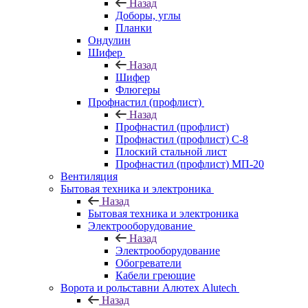
Назад
Доборы, углы
Планки
Ондулин
Шифер
Назад
Шифер
Флюгеры
Профнастил (профлист)
Назад
Профнастил (профлист)
Профнастил (профлист) С-8
Плоский стальной лист
Профнастил (профлист) МП-20
Вентиляция
Бытовая техника и электроника
Назад
Бытовая техника и электроника
Электрооборудование
Назад
Электрооборудование
Обогреватели
Кабели греющие
Ворота и рольставни Алютех Alutech
Назад