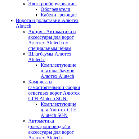
Электрооборудование
Обогреватели
Кабели греющие
Ворота и рольставни Алютех
Alutech
Акция - Автоматика и
аксессуары для ворот
Алютех Alutech по
специальным ценам
Шлагбаумы Алютех
Alutech
Комплектующие
для шлагбаумов
Алютех Alutech
Комплекты
самостоятельной сборки
откатных ворот Алютех
СГН Alutech SGN
Комплектующие
для Алютех СГН
Alutech SGN
Автоматика
(электропроводы) и
аксессуары для ворот
Алютех Alutech