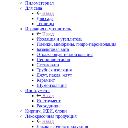
Пиломатериал
Для сада
Назад
Для сада
Теплицы
Изоляция и утеплитель
Назад
Изоляция и утеплитель
Пленки, мембраны, гидро-пароизоляция
Базальтовая вата
Отражающая теплоизоляция
Пенополистирол
Стекловата
Трубная изоляция
Джут, пакля, жгут
Керамзит
Шумоизоляция
Инструмент
Назад
Инструмент
Расходники
Кирпич, ЖБИ, блоки
Лакокрасочная продукция
Назад
Лакокрасочная продукция