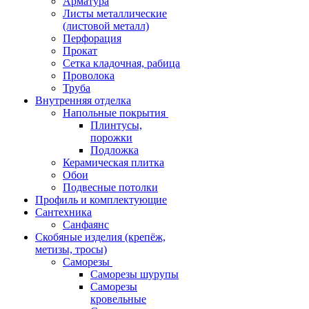
Арматура
Листы металлические
(листовой металл)
Перфорация
Прокат
Сетка кладочная, рабица
Проволока
Труба
Внутренняя отделка
Напольные покрытия
Плинтусы,
порожки
Подложка
Керамическая плитка
Обои
Подвесные потолки
Профиль и комплектующие
Сантехника
Санфаянс
Скобяные изделия (крепёж,
метизы, тросы)
Саморезы
Саморезы шурупы
Саморезы
кровельные