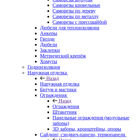
Саморезы кровельные
Саморезы по дереву
Саморезы по металлу
Саморезы с прессшайбой
Дюбели для теплоизоляции
Анкеры
Гвозди
Дюбели
Заклепки
Метрический крепёж
Хомуты
Гидроизоляция
Наружная отделка
Назад
Наружная отделка
Битум и мастики
Ограждения
Назад
Ограждения
Штакетник
Панельные ограждения (модульные
заборы)
3D заборы, кронштейны, опоры
Cайдинг, сэндвич-панели, термопанели