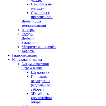
Саморезы по
металлу
Саморезы с
прессшайбой
Дюбели для
теплоизоляции
Анкеры
Гвозди
Дюбели
Заклепки
Метрический крепёж
Хомуты
Гидроизоляция
Наружная отделка
Битум и мастики
Ограждения
Штакетник
Панельные
ограждения
(модульные
заборы)
3D заборы,
кронштейны,
опоры