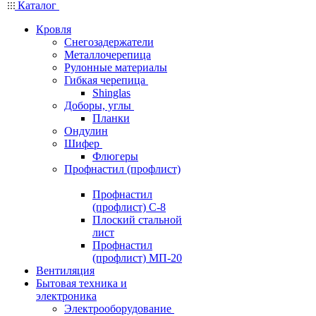
Каталог
Кровля
Снегозадержатели
Металлочерепица
Рулонные материалы
Гибкая черепица
Shinglas
Доборы, углы
Планки
Ондулин
Шифер
Флюгеры
Профнастил (профлист)
Профнастил
(профлист) С-8
Плоский стальной
лист
Профнастил
(профлист) МП-20
Вентиляция
Бытовая техника и
электроника
Электрооборудование