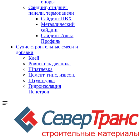
опоры
Cайдинг, сэндвич-
панели, термопанели
Сайдинг ПВХ
Металлический
сайдинг
Сайдинг Альта
Профиль
Сухие строительные смеси и
добавки
Клей
Ровнитель для пола
Шпатлевка
Цемент, гипс, известь
Штукатурка
Гидроизоляция
Пенетрон