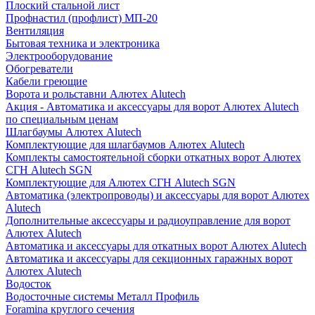
Плоский стальной лист
Профнастил (профлист) МП-20
Вентиляция
Бытовая техника и электроника
Электрооборудование
Обогреватели
Кабели греющие
Ворота и рольставни Алютех Alutech
Акция - Автоматика и аксессуары для ворот Алютех Alutech
по специальным ценам
Шлагбаумы Алютех Alutech
Комплектующие для шлагбаумов Алютех Alutech
Комплекты самостоятельной сборки откатных ворот Алютех
СГН Alutech SGN
Комплектующие для Алютех СГН Alutech SGN
Автоматика (электропроводы) и аксессуары для ворот Алютех
Alutech
Дополнительные аксессуары и радиоуправление для ворот
Алютех Alutech
Автоматика и аксессуары для откатных ворот Алютех Alutech
Автоматика и аксессуары для секционных гаражных ворот
Алютех Alutech
Водосток
Водосточные системы Металл Профиль
Foramina круглого сечения