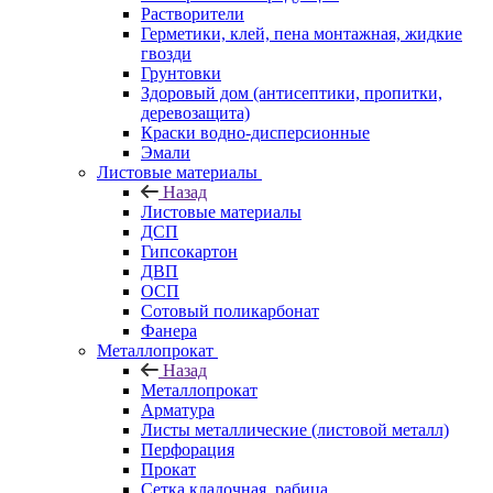
Растворители
Герметики, клей, пена монтажная, жидкие
гвозди
Грунтовки
Здоровый дом (антисептики, пропитки,
деревозащита)
Краски водно-дисперсионные
Эмали
Листовые материалы
Назад
Листовые материалы
ДСП
Гипсокартон
ДВП
ОСП
Сотовый поликарбонат
Фанера
Металлопрокат
Назад
Металлопрокат
Арматура
Листы металлические (листовой металл)
Перфорация
Прокат
Сетка кладочная, рабица