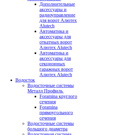
Дополнительные
аксессуары и
радиоуправление
для ворот Алютех
Alutech
Автоматика и
аксессуары для
откатных ворот
Алютех Alutech
Автоматика и
аксессуары для
секционных
гаражных ворот
Алютех Alutech
Водосток
Водосточные системы
Металл Профиль
Foramina круглого
сечения
Foramina
прямоугольного
сечения
Водосточные системы
большого диаметра
Водосточная система