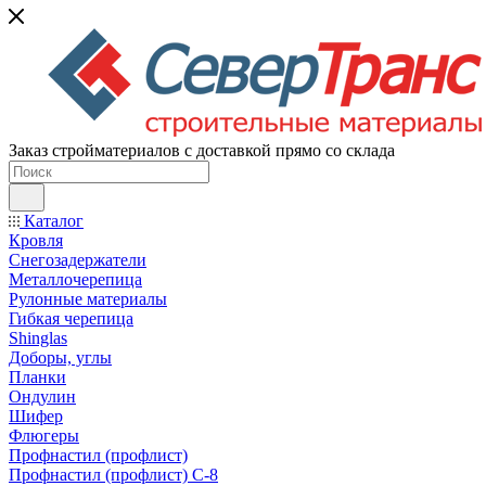
Заказ стройматериалов с доставкой прямо со склада
Каталог
Кровля
Снегозадержатели
Металлочерепица
Рулонные материалы
Гибкая черепица
Shinglas
Доборы, углы
Планки
Ондулин
Шифер
Флюгеры
Профнастил (профлист)
Профнастил (профлист) С-8