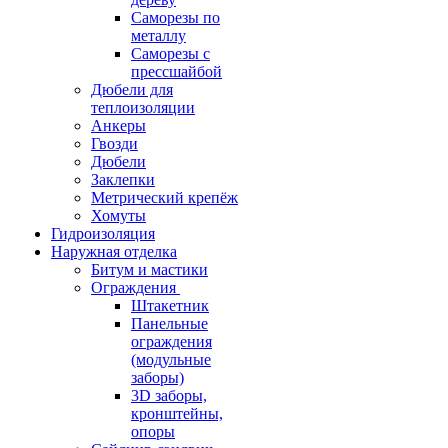
Саморезы по
металлу
Саморезы с
прессшайбой
Дюбели для
теплоизоляции
Анкеры
Гвозди
Дюбели
Заклепки
Метрический крепёж
Хомуты
Гидроизоляция
Наружная отделка
Битум и мастики
Ограждения
Штакетник
Панельные
ограждения
(модульные
заборы)
3D заборы,
кронштейны,
опоры