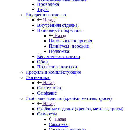
Проволока
Труба
Внутренняя отделка
Назад
Внутренняя отделка
Напольные покрытия
Назад
Напольные покрытия
Плинтусы, порожки
Подложка
Керамическая плитка
Обои
Подвесные потолки
Профиль и комплектующие
Сантехника
Назад
Сантехника
Санфаянс
Скобяные изделия (крепёж, метизы, тросы)
Назад
Скобяные изделия (крепёж, метизы, тросы)
Саморезы
Назад
Саморезы
Саморезы шурупы