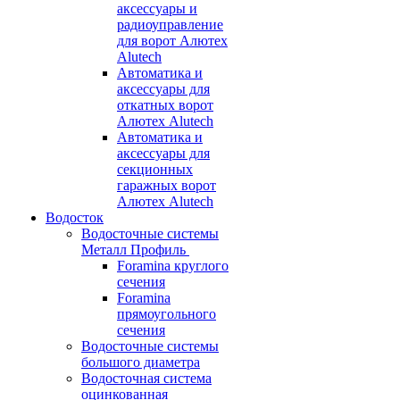
аксессуары и
радиоуправление
для ворот Алютех
Alutech
Автоматика и
аксессуары для
откатных ворот
Алютех Alutech
Автоматика и
аксессуары для
секционных
гаражных ворот
Алютех Alutech
Водосток
Водосточные системы
Металл Профиль
Foramina круглого
сечения
Foramina
прямоугольного
сечения
Водосточные системы
большого диаметра
Водосточная система
оцинкованная