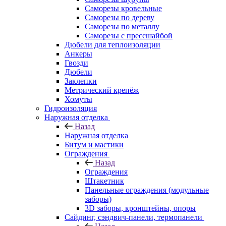
Саморезы кровельные
Саморезы по дереву
Саморезы по металлу
Саморезы с прессшайбой
Дюбели для теплоизоляции
Анкеры
Гвозди
Дюбели
Заклепки
Метрический крепёж
Хомуты
Гидроизоляция
Наружная отделка
Назад
Наружная отделка
Битум и мастики
Ограждения
Назад
Ограждения
Штакетник
Панельные ограждения (модульные
заборы)
3D заборы, кронштейны, опоры
Cайдинг, сэндвич-панели, термопанели