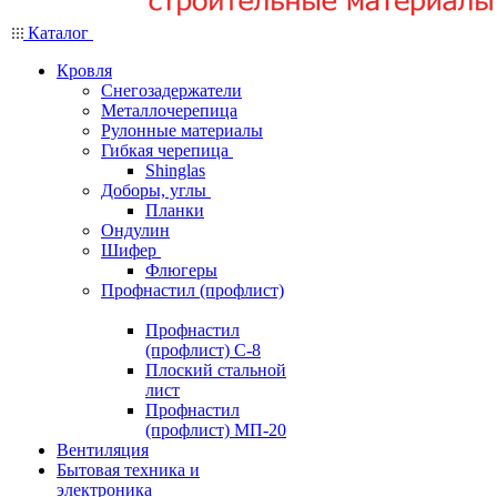
Каталог
Кровля
Снегозадержатели
Металлочерепица
Рулонные материалы
Гибкая черепица
Shinglas
Доборы, углы
Планки
Ондулин
Шифер
Флюгеры
Профнастил (профлист)
Профнастил
(профлист) С-8
Плоский стальной
лист
Профнастил
(профлист) МП-20
Вентиляция
Бытовая техника и
электроника