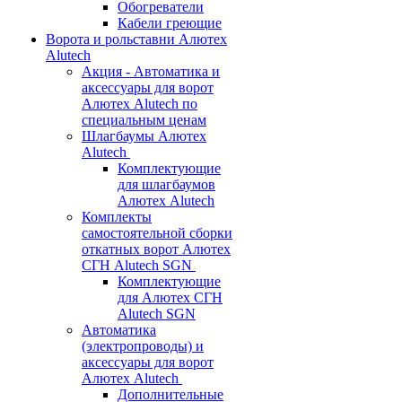
Обогреватели
Кабели греющие
Ворота и рольставни Алютех
Alutech
Акция - Автоматика и
аксессуары для ворот
Алютех Alutech по
специальным ценам
Шлагбаумы Алютех
Alutech
Комплектующие
для шлагбаумов
Алютех Alutech
Комплекты
самостоятельной сборки
откатных ворот Алютех
СГН Alutech SGN
Комплектующие
для Алютех СГН
Alutech SGN
Автоматика
(электропроводы) и
аксессуары для ворот
Алютех Alutech
Дополнительные