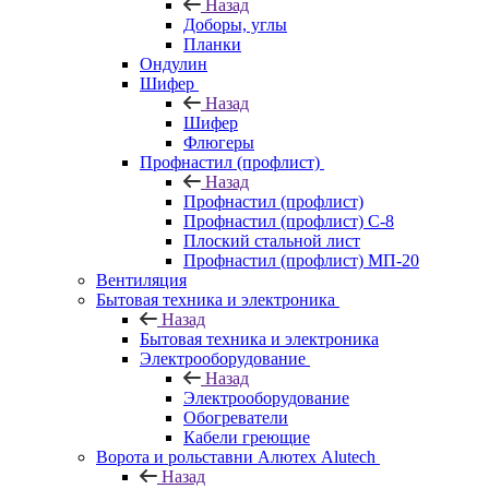
Назад
Доборы, углы
Планки
Ондулин
Шифер
Назад
Шифер
Флюгеры
Профнастил (профлист)
Назад
Профнастил (профлист)
Профнастил (профлист) С-8
Плоский стальной лист
Профнастил (профлист) МП-20
Вентиляция
Бытовая техника и электроника
Назад
Бытовая техника и электроника
Электрооборудование
Назад
Электрооборудование
Обогреватели
Кабели греющие
Ворота и рольставни Алютех Alutech
Назад