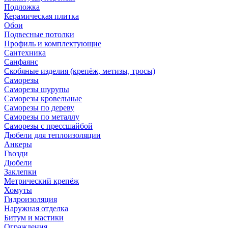
Подложка
Керамическая плитка
Обои
Подвесные потолки
Профиль и комплектующие
Сантехника
Санфаянс
Скобяные изделия (крепёж, метизы, тросы)
Саморезы
Саморезы шурупы
Саморезы кровельные
Саморезы по дереву
Саморезы по металлу
Саморезы с прессшайбой
Дюбели для теплоизоляции
Анкеры
Гвозди
Дюбели
Заклепки
Метрический крепёж
Хомуты
Гидроизоляция
Наружная отделка
Битум и мастики
Ограждения