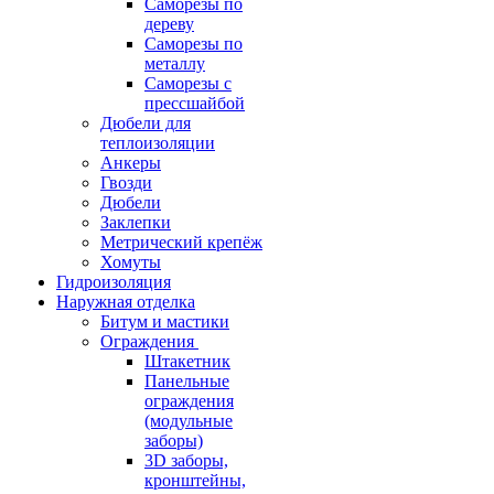
Саморезы по
дереву
Саморезы по
металлу
Саморезы с
прессшайбой
Дюбели для
теплоизоляции
Анкеры
Гвозди
Дюбели
Заклепки
Метрический крепёж
Хомуты
Гидроизоляция
Наружная отделка
Битум и мастики
Ограждения
Штакетник
Панельные
ограждения
(модульные
заборы)
3D заборы,
кронштейны,