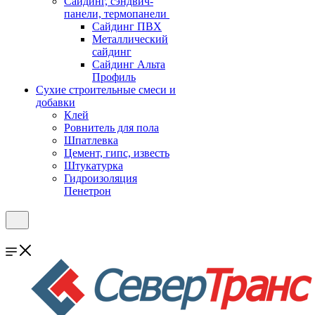
Cайдинг, сэндвич-
панели, термопанели
Сайдинг ПВХ
Металлический
сайдинг
Сайдинг Альта
Профиль
Сухие строительные смеси и
добавки
Клей
Ровнитель для пола
Шпатлевка
Цемент, гипс, известь
Штукатурка
Гидроизоляция
Пенетрон