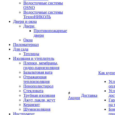
Водосточные системы
OSNO
Водосточные системы
ТехноНИКОЛЬ
Двери и окна
Двери
Противопожарные
двери
Окна
Пиломатериал
Для сада
Теплицы
Изоляция и утеплитель
Пленки, мембраны,
гидро-пароизоляция
Базальтовая вата
Как купи
Отражающая
теплоизоляция
Усл
Пенополистирол
опл
Стекловата
Усл
Трубная изоляция
Доставка
дос
Акции
Джут, пакля, жгут
Гар
Керамзит
на 
Шумоизоляция
Бон
Инструмент
про