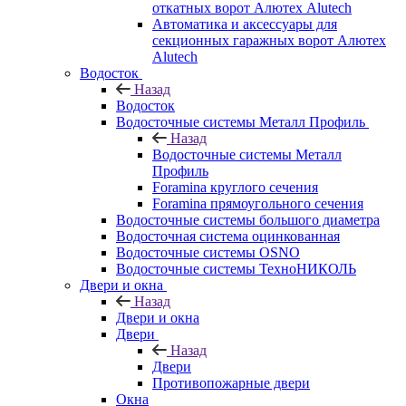
откатных ворот Алютех Alutech
Автоматика и аксессуары для
секционных гаражных ворот Алютех
Alutech
Водосток
Назад
Водосток
Водосточные системы Металл Профиль
Назад
Водосточные системы Металл
Профиль
Foramina круглого сечения
Foramina прямоугольного сечения
Водосточные системы большого диаметра
Водосточная система оцинкованная
Водосточные системы OSNO
Водосточные системы ТехноНИКОЛЬ
Двери и окна
Назад
Двери и окна
Двери
Назад
Двери
Противопожарные двери
Окна