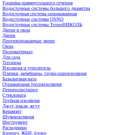
Foramina прямоугольного сечения
Водосточные системы большого диаметра
Водосточная система оцинкованная
Водосточные системы OSNO
Водосточные системы ТехноНИКОЛЬ
Двери и окна
Двери
Противопожарные двери
Окна
Пиломатериал
Для сада
Теплицы
Изоляция и утеплитель
Пленки, мембраны, гидро-пароизоляция
Базальтовая вата
Отражающая теплоизоляция
Пенополистирол
Стекловата
Трубная изоляция
Джут, пакля, жгут
Керамзит
Шумоизоляция
Инструмент
Расходники
Кирпич, ЖБИ, блоки