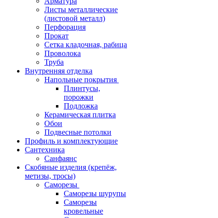
Арматура
Листы металлические
(листовой металл)
Перфорация
Прокат
Сетка кладочная, рабица
Проволока
Труба
Внутренняя отделка
Напольные покрытия
Плинтусы,
порожки
Подложка
Керамическая плитка
Обои
Подвесные потолки
Профиль и комплектующие
Сантехника
Санфаянс
Скобяные изделия (крепёж,
метизы, тросы)
Саморезы
Саморезы шурупы
Саморезы
кровельные