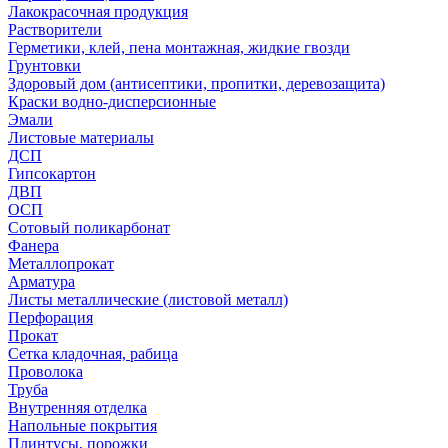
Лакокрасочная продукция
Растворители
Герметики, клей, пена монтажная, жидкие гвозди
Грунтовки
Здоровый дом (антисептики, пропитки, деревозащита)
Краски водно-дисперсионные
Эмали
Листовые материалы
ДСП
Гипсокартон
ДВП
ОСП
Сотовый поликарбонат
Фанера
Металлопрокат
Арматура
Листы металлические (листовой металл)
Перфорация
Прокат
Сетка кладочная, рабица
Проволока
Труба
Внутренняя отделка
Напольные покрытия
Плинтусы, порожки