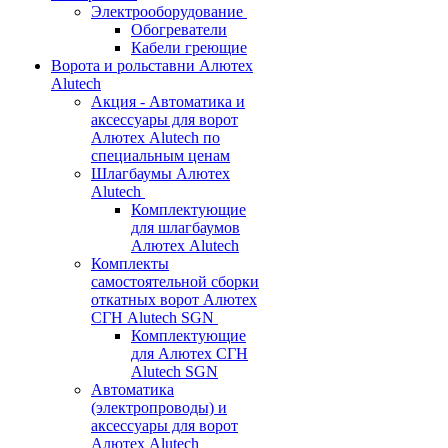
Электрооборудование
Обогреватели
Кабели греющие
Ворота и рольставни Алютех
Alutech
Акция - Автоматика и
аксессуары для ворот
Алютех Alutech по
специальным ценам
Шлагбаумы Алютех
Alutech
Комплектующие
для шлагбаумов
Алютех Alutech
Комплекты
самостоятельной сборки
откатных ворот Алютех
СГН Alutech SGN
Комплектующие
для Алютех СГН
Alutech SGN
Автоматика
(электропроводы) и
аксессуары для ворот
Алютех Alutech