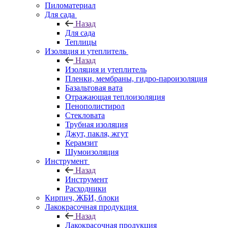
Пиломатериал
Для сада
Назад
Для сада
Теплицы
Изоляция и утеплитель
Назад
Изоляция и утеплитель
Пленки, мембраны, гидро-пароизоляция
Базальтовая вата
Отражающая теплоизоляция
Пенополистирол
Стекловата
Трубная изоляция
Джут, пакля, жгут
Керамзит
Шумоизоляция
Инструмент
Назад
Инструмент
Расходники
Кирпич, ЖБИ, блоки
Лакокрасочная продукция
Назад
Лакокрасочная продукция