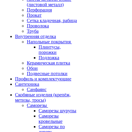
(листовой металл)
Перфорация
Прокат
Сетка кладочная, рабица
Проволока
Труба
Внутренняя отделка
Напольные покрытия
Плинтусы,
порожки
Подложка
Керамическая плитка
Обои
Подвесные потолки
Профиль и комплектующие
Сантехника
Санфаянс
Скобяные изделия (крепёж,
метизы, тросы)
Саморезы
Саморезы шурупы
Саморезы
кровельные
Саморезы по
дереву