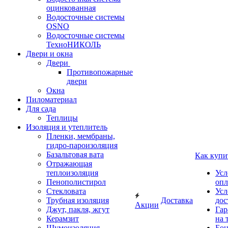
оцинкованная
Водосточные системы
OSNO
Водосточные системы
ТехноНИКОЛЬ
Двери и окна
Двери
Противопожарные
двери
Окна
Пиломатериал
Для сада
Теплицы
Изоляция и утеплитель
Пленки, мембраны,
гидро-пароизоляция
Базальтовая вата
Как купи
Отражающая
теплоизоляция
Усл
Пенополистирол
опл
Стекловата
Усл
Трубная изоляция
Доставка
дос
Акции
Джут, пакля, жгут
Гар
Керамзит
на 
Шумоизоляция
Бон