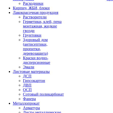
Расходники
Кирпич, ЖБИ, блоки
Лакокрасочная продукция
Растворители
Герметики, клей, пена
монтажная, жидкие
гвозди
Грунтовки
Здоровый дом
(антисептики,
пропитки,
деревозащита)
Краски водно-
дисперсионные
Эмали
Листовые материалы
ДСП
Гипсокартон
ДВП
ОСП
Сотовый поликарбонат
Фанера
Металлопрокат
Арматура
Листы металлические