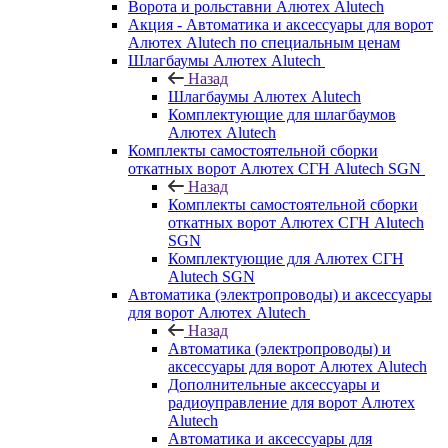
Ворота и рольставни Алютех Alutech
Акция - Автоматика и аксессуары для ворот
Алютех Alutech по специальным ценам
Шлагбаумы Алютех Alutech
Назад
Шлагбаумы Алютех Alutech
Комплектующие для шлагбаумов
Алютех Alutech
Комплекты самостоятельной сборки
откатных ворот Алютех СГН Alutech SGN
Назад
Комплекты самостоятельной сборки
откатных ворот Алютех СГН Alutech
SGN
Комплектующие для Алютех СГН
Alutech SGN
Автоматика (электропроводы) и аксессуары
для ворот Алютех Alutech
Назад
Автоматика (электропроводы) и
аксессуары для ворот Алютех Alutech
Дополнительные аксессуары и
радиоуправление для ворот Алютех
Alutech
Автоматика и аксессуары для