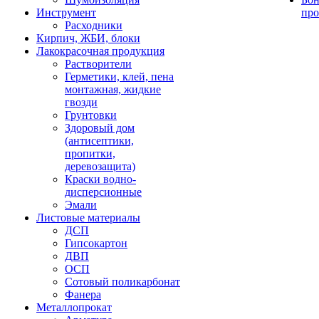
Инструмент
про
Расходники
Кирпич, ЖБИ, блоки
Лакокрасочная продукция
Растворители
Герметики, клей, пена
монтажная, жидкие
гвозди
Грунтовки
Здоровый дом
(антисептики,
пропитки,
деревозащита)
Краски водно-
дисперсионные
Эмали
Листовые материалы
ДСП
Гипсокартон
ДВП
ОСП
Сотовый поликарбонат
Фанера
Металлопрокат