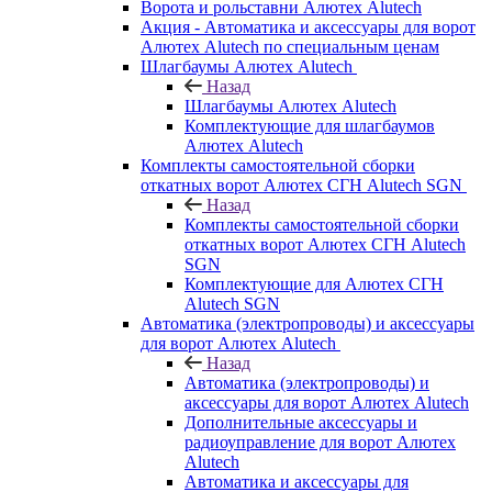
Ворота и рольставни Алютех Alutech
Акция - Автоматика и аксессуары для ворот
Алютех Alutech по специальным ценам
Шлагбаумы Алютех Alutech
Назад
Шлагбаумы Алютех Alutech
Комплектующие для шлагбаумов
Алютех Alutech
Комплекты самостоятельной сборки
откатных ворот Алютех СГН Alutech SGN
Назад
Комплекты самостоятельной сборки
откатных ворот Алютех СГН Alutech
SGN
Комплектующие для Алютех СГН
Alutech SGN
Автоматика (электропроводы) и аксессуары
для ворот Алютех Alutech
Назад
Автоматика (электропроводы) и
аксессуары для ворот Алютех Alutech
Дополнительные аксессуары и
радиоуправление для ворот Алютех
Alutech
Автоматика и аксессуары для