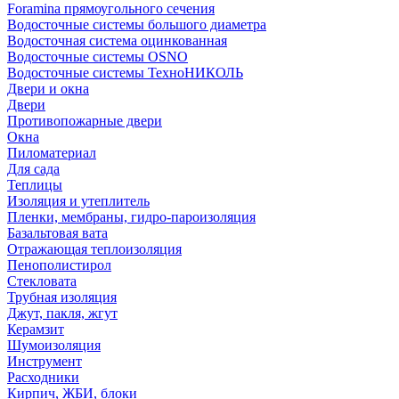
Foramina прямоугольного сечения
Водосточные системы большого диаметра
Водосточная система оцинкованная
Водосточные системы OSNO
Водосточные системы ТехноНИКОЛЬ
Двери и окна
Двери
Противопожарные двери
Окна
Пиломатериал
Для сада
Теплицы
Изоляция и утеплитель
Пленки, мембраны, гидро-пароизоляция
Базальтовая вата
Отражающая теплоизоляция
Пенополистирол
Стекловата
Трубная изоляция
Джут, пакля, жгут
Керамзит
Шумоизоляция
Инструмент
Расходники
Кирпич, ЖБИ, блоки