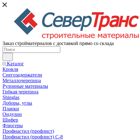
Заказ стройматериалов с доставкой прямо со склада
Каталог
Кровля
Снегозадержатели
Металлочерепица
Рулонные материалы
Гибкая черепица
Shinglas
Доборы, углы
Планки
Ондулин
Шифер
Флюгеры
Профнастил (профлист)
Профнастил (профлист) С-8