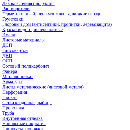
Лакокрасочная продукция
Растворители
Герметики, клей, пена монтажная, жидкие гвозди
Грунтовки
Здоровый дом (антисептики, пропитки, деревозащита)
Краски водно-дисперсионные
Эмали
Листовые материалы
ДСП
Гипсокартон
ДВП
ОСП
Сотовый поликарбонат
Фанера
Металлопрокат
Арматура
Листы металлические (листовой металл)
Перфорация
Прокат
Сетка кладочная, рабица
Проволока
Труба
Внутренняя отделка
Напольные покрытия
Плинтусы, порожки