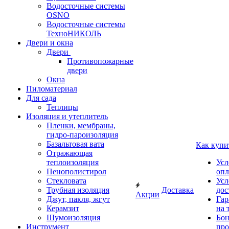
Водосточные системы
OSNO
Водосточные системы
ТехноНИКОЛЬ
Двери и окна
Двери
Противопожарные
двери
Окна
Пиломатериал
Для сада
Теплицы
Изоляция и утеплитель
Пленки, мембраны,
гидро-пароизоляция
Базальтовая вата
Как купи
Отражающая
теплоизоляция
Усл
Пенополистирол
опл
Стекловата
Усл
Трубная изоляция
Доставка
дос
Акции
Джут, пакля, жгут
Гар
Керамзит
на 
Шумоизоляция
Бон
Инструмент
про