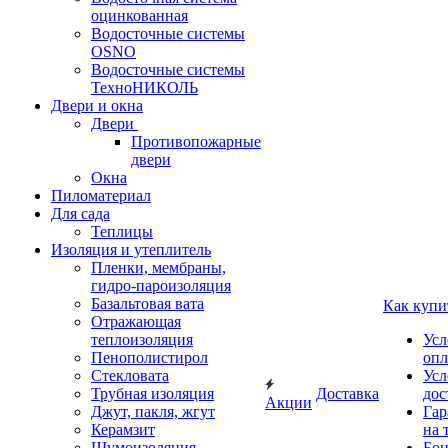
оцинкованная
Водосточные системы
OSNO
Водосточные системы
ТехноНИКОЛЬ
Двери и окна
Двери
Противопожарные
двери
Окна
Пиломатериал
Для сада
Теплицы
Изоляция и утеплитель
Пленки, мембраны,
гидро-пароизоляция
Базальтовая вата
Как купи
Отражающая
теплоизоляция
Усл
Пенополистирол
опл
Стекловата
Усл
Трубная изоляция
Доставка
дос
Акции
Джут, пакля, жгут
Гар
Керамзит
на 
Шумоизоляция
Бон