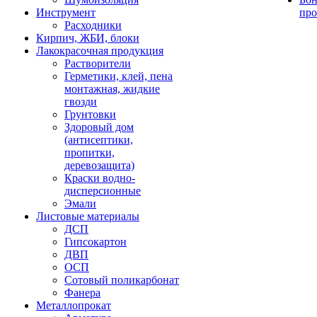
Инструмент
про
Расходники
Кирпич, ЖБИ, блоки
Лакокрасочная продукция
Растворители
Герметики, клей, пена
монтажная, жидкие
гвозди
Грунтовки
Здоровый дом
(антисептики,
пропитки,
деревозащита)
Краски водно-
дисперсионные
Эмали
Листовые материалы
ДСП
Гипсокартон
ДВП
ОСП
Сотовый поликарбонат
Фанера
Металлопрокат