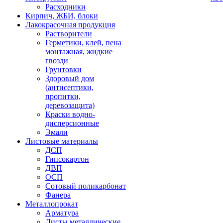
Расходники
Кирпич, ЖБИ, блоки
Лакокрасочная продукция
Растворители
Герметики, клей, пена
монтажная, жидкие
гвозди
Грунтовки
Здоровый дом
(антисептики,
пропитки,
деревозащита)
Краски водно-
дисперсионные
Эмали
Листовые материалы
ДСП
Гипсокартон
ДВП
ОСП
Сотовый поликарбонат
Фанера
Металлопрокат
Арматура
Листы металлические