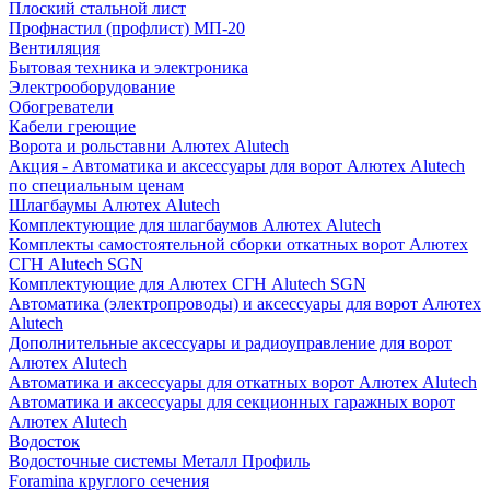
Плоский стальной лист
Профнастил (профлист) МП-20
Вентиляция
Бытовая техника и электроника
Электрооборудование
Обогреватели
Кабели греющие
Ворота и рольставни Алютех Alutech
Акция - Автоматика и аксессуары для ворот Алютех Alutech
по специальным ценам
Шлагбаумы Алютех Alutech
Комплектующие для шлагбаумов Алютех Alutech
Комплекты самостоятельной сборки откатных ворот Алютех
СГН Alutech SGN
Комплектующие для Алютех СГН Alutech SGN
Автоматика (электропроводы) и аксессуары для ворот Алютех
Alutech
Дополнительные аксессуары и радиоуправление для ворот
Алютех Alutech
Автоматика и аксессуары для откатных ворот Алютех Alutech
Автоматика и аксессуары для секционных гаражных ворот
Алютех Alutech
Водосток
Водосточные системы Металл Профиль
Foramina круглого сечения