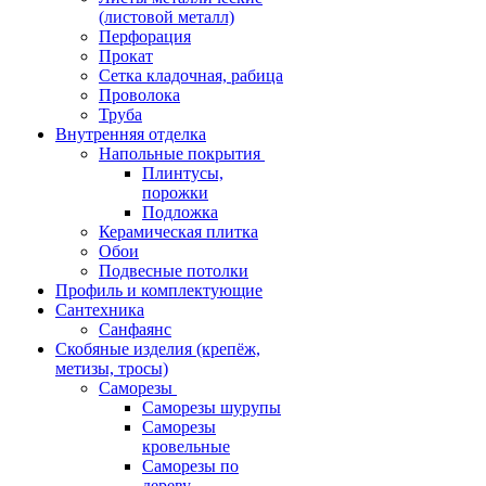
(листовой металл)
Перфорация
Прокат
Сетка кладочная, рабица
Проволока
Труба
Внутренняя отделка
Напольные покрытия
Плинтусы,
порожки
Подложка
Керамическая плитка
Обои
Подвесные потолки
Профиль и комплектующие
Сантехника
Санфаянс
Скобяные изделия (крепёж,
метизы, тросы)
Саморезы
Саморезы шурупы
Саморезы
кровельные
Саморезы по
дереву