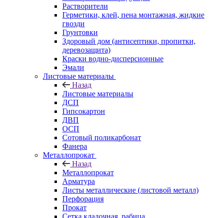
Растворители
Герметики, клей, пена монтажная, жидкие
гвозди
Грунтовки
Здоровый дом (антисептики, пропитки,
деревозащита)
Краски водно-дисперсионные
Эмали
Листовые материалы
Назад
Листовые материалы
ДСП
Гипсокартон
ДВП
ОСП
Сотовый поликарбонат
Фанера
Металлопрокат
Назад
Металлопрокат
Арматура
Листы металлические (листовой металл)
Перфорация
Прокат
Сетка кладочная, рабица