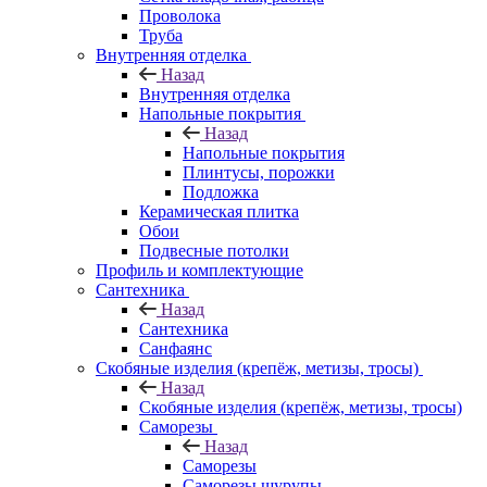
Проволока
Труба
Внутренняя отделка
Назад
Внутренняя отделка
Напольные покрытия
Назад
Напольные покрытия
Плинтусы, порожки
Подложка
Керамическая плитка
Обои
Подвесные потолки
Профиль и комплектующие
Сантехника
Назад
Сантехника
Санфаянс
Скобяные изделия (крепёж, метизы, тросы)
Назад
Скобяные изделия (крепёж, метизы, тросы)
Саморезы
Назад
Саморезы
Саморезы шурупы