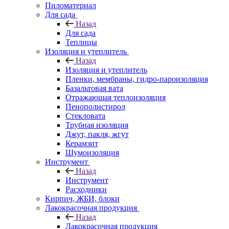
Пиломатериал
Для сада
Назад
Для сада
Теплицы
Изоляция и утеплитель
Назад
Изоляция и утеплитель
Пленки, мембраны, гидро-пароизоляция
Базальтовая вата
Отражающая теплоизоляция
Пенополистирол
Стекловата
Трубная изоляция
Джут, пакля, жгут
Керамзит
Шумоизоляция
Инструмент
Назад
Инструмент
Расходники
Кирпич, ЖБИ, блоки
Лакокрасочная продукция
Назад
Лакокрасочная продукция