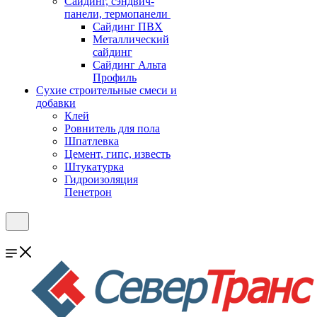
Cайдинг, сэндвич-
панели, термопанели
Сайдинг ПВХ
Металлический
сайдинг
Сайдинг Альта
Профиль
Сухие строительные смеси и
добавки
Клей
Ровнитель для пола
Шпатлевка
Цемент, гипс, известь
Штукатурка
Гидроизоляция
Пенетрон