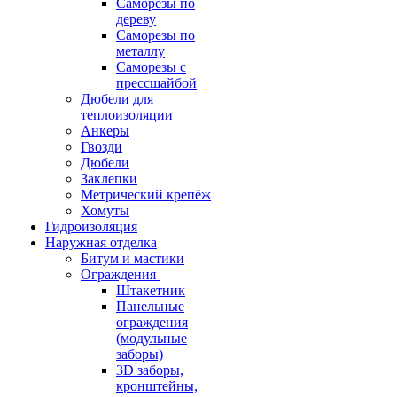
Саморезы по
дереву
Саморезы по
металлу
Саморезы с
прессшайбой
Дюбели для
теплоизоляции
Анкеры
Гвозди
Дюбели
Заклепки
Метрический крепёж
Хомуты
Гидроизоляция
Наружная отделка
Битум и мастики
Ограждения
Штакетник
Панельные
ограждения
(модульные
заборы)
3D заборы,
кронштейны,