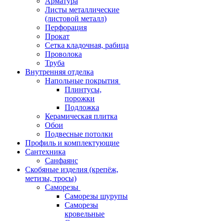
Арматура
Листы металлические
(листовой металл)
Перфорация
Прокат
Сетка кладочная, рабица
Проволока
Труба
Внутренняя отделка
Напольные покрытия
Плинтусы,
порожки
Подложка
Керамическая плитка
Обои
Подвесные потолки
Профиль и комплектующие
Сантехника
Санфаянс
Скобяные изделия (крепёж,
метизы, тросы)
Саморезы
Саморезы шурупы
Саморезы
кровельные