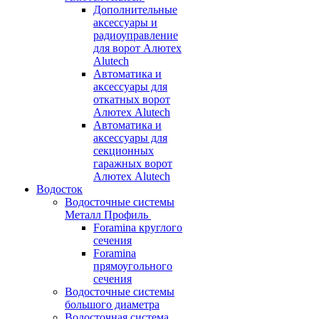
Дополнительные
аксессуары и
радиоуправление
для ворот Алютех
Alutech
Автоматика и
аксессуары для
откатных ворот
Алютех Alutech
Автоматика и
аксессуары для
секционных
гаражных ворот
Алютех Alutech
Водосток
Водосточные системы
Металл Профиль
Foramina круглого
сечения
Foramina
прямоугольного
сечения
Водосточные системы
большого диаметра
Водосточная система