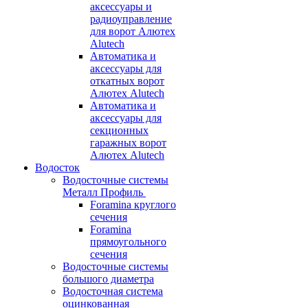
аксессуары и
радиоуправление
для ворот Алютех
Alutech
Автоматика и
аксессуары для
откатных ворот
Алютех Alutech
Автоматика и
аксессуары для
секционных
гаражных ворот
Алютех Alutech
Водосток
Водосточные системы
Металл Профиль
Foramina круглого
сечения
Foramina
прямоугольного
сечения
Водосточные системы
большого диаметра
Водосточная система
оцинкованная