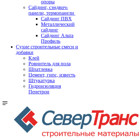
опоры
Cайдинг, сэндвич-
панели, термопанели
Сайдинг ПВХ
Металлический
сайдинг
Сайдинг Альта
Профиль
Сухие строительные смеси и
добавки
Клей
Ровнитель для пола
Шпатлевка
Цемент, гипс, известь
Штукатурка
Гидроизоляция
Пенетрон