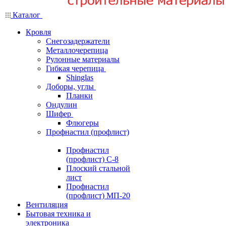
Каталог
Кровля
Снегозадержатели
Металлочерепица
Рулонные материалы
Гибкая черепица
Shinglas
Доборы, углы
Планки
Ондулин
Шифер
Флюгеры
Профнастил (профлист)
Профнастил
(профлист) С-8
Плоский стальной
лист
Профнастил
(профлист) МП-20
Вентиляция
Бытовая техника и
электроника