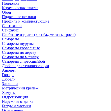
Подложка
Керамическая плитка
Обои
Подвесные потолки
Профиль и комплектующие
Сантехника
Санфаянс
Скобяные изделия (крепёж, метизы, тросы)
Саморезы
Саморезы шурупы
Саморезы кровельные
Саморезы по дереву
Саморезы по металлу
Саморезы с прессшайбой
Дюбели для теплоизоляции
Анкеры
Гвозди
Дюбели
Заклепки
Метрический крепёж
Хомуты
Гидроизоляция
Наружная отделка
Битум и мастики
Ограждения