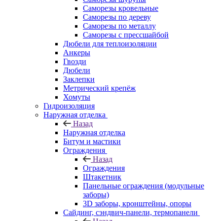
Саморезы кровельные
Саморезы по дереву
Саморезы по металлу
Саморезы с прессшайбой
Дюбели для теплоизоляции
Анкеры
Гвозди
Дюбели
Заклепки
Метрический крепёж
Хомуты
Гидроизоляция
Наружная отделка
Назад
Наружная отделка
Битум и мастики
Ограждения
Назад
Ограждения
Штакетник
Панельные ограждения (модульные
заборы)
3D заборы, кронштейны, опоры
Cайдинг, сэндвич-панели, термопанели