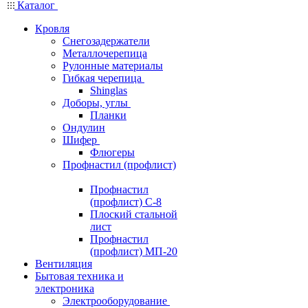
Каталог
Кровля
Снегозадержатели
Металлочерепица
Рулонные материалы
Гибкая черепица
Shinglas
Доборы, углы
Планки
Ондулин
Шифер
Флюгеры
Профнастил (профлист)
Профнастил
(профлист) С-8
Плоский стальной
лист
Профнастил
(профлист) МП-20
Вентиляция
Бытовая техника и
электроника
Электрооборудование