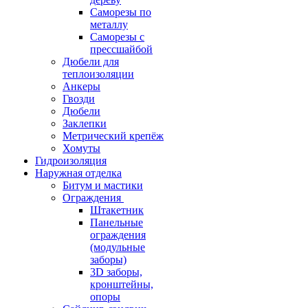
Саморезы по
металлу
Саморезы с
прессшайбой
Дюбели для
теплоизоляции
Анкеры
Гвозди
Дюбели
Заклепки
Метрический крепёж
Хомуты
Гидроизоляция
Наружная отделка
Битум и мастики
Ограждения
Штакетник
Панельные
ограждения
(модульные
заборы)
3D заборы,
кронштейны,
опоры