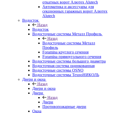
откатных ворот Алютех Alutech
Автоматика и аксессуары для
секционных гаражных ворот Алютех
Alutech
Водосток
Назад
Водосток
Водосточные системы Металл Профиль
Назад
Водосточные системы Металл
Профиль
Foramina круглого сечения
Foramina прямоугольного сечения
Водосточные системы большого диаметра
Водосточная система оцинкованная
Водосточные системы OSNO
Водосточные системы ТехноНИКОЛЬ
Двери и окна
Назад
Двери и окна
Двери
Назад
Двери
Противопожарные двери
Окна