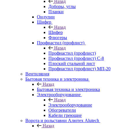
Назад
Доборы, углы
Планки
Ондулин
Шифер
Назад
Шифер
Флюгеры
Профнастил (профлист)
Назад
Профнастил (профлист)
Профнастил (профлист) С-8
Плоский стальной лист
Профнастил (профлист) МП-20
Вентиляция
Бытовая техника и электроника
Назад
Бытовая техника и электроника
Электрооборудование
Назад
Электрооборудование
Обогреватели
Кабели греющие
Ворота и рольставни Алютех Alutech
Назад