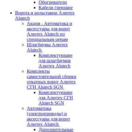
Обогреватели
Кабели греющие
Ворота и рольставни Алютех
Alutech
Акция - Автоматика и
аксессуары для ворот
Алютех Alutech по
специальным ценам
Шлагбаумы Алютех
Alutech
Комплектующие
для шлагбаумов
Алютех Alutech
Комплекты
самостоятельной сборки
откатных ворот Алютех
СГН Alutech SGN
Комплектующие
для Алютех СГН
Alutech SGN
Автоматика
(электропроводы) и
аксессуары для ворот
Алютех Alutech
Дополнительные