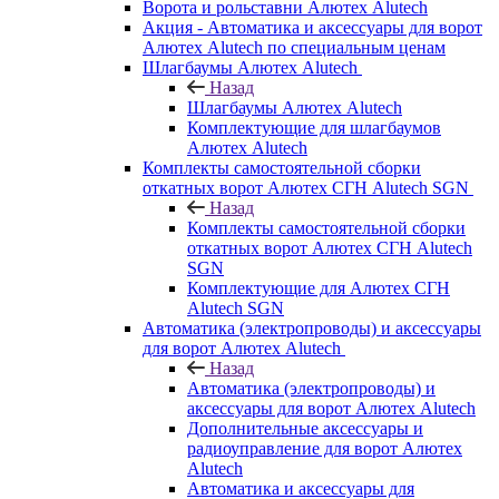
Ворота и рольставни Алютех Alutech
Акция - Автоматика и аксессуары для ворот
Алютех Alutech по специальным ценам
Шлагбаумы Алютех Alutech
Назад
Шлагбаумы Алютех Alutech
Комплектующие для шлагбаумов
Алютех Alutech
Комплекты самостоятельной сборки
откатных ворот Алютех СГН Alutech SGN
Назад
Комплекты самостоятельной сборки
откатных ворот Алютех СГН Alutech
SGN
Комплектующие для Алютех СГН
Alutech SGN
Автоматика (электропроводы) и аксессуары
для ворот Алютех Alutech
Назад
Автоматика (электропроводы) и
аксессуары для ворот Алютех Alutech
Дополнительные аксессуары и
радиоуправление для ворот Алютех
Alutech
Автоматика и аксессуары для