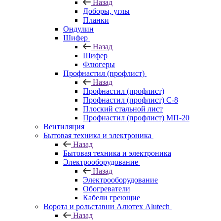
Назад
Доборы, углы
Планки
Ондулин
Шифер
Назад
Шифер
Флюгеры
Профнастил (профлист)
Назад
Профнастил (профлист)
Профнастил (профлист) С-8
Плоский стальной лист
Профнастил (профлист) МП-20
Вентиляция
Бытовая техника и электроника
Назад
Бытовая техника и электроника
Электрооборудование
Назад
Электрооборудование
Обогреватели
Кабели греющие
Ворота и рольставни Алютех Alutech
Назад