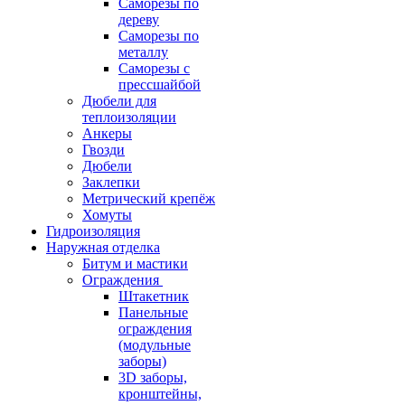
Саморезы по
дереву
Саморезы по
металлу
Саморезы с
прессшайбой
Дюбели для
теплоизоляции
Анкеры
Гвозди
Дюбели
Заклепки
Метрический крепёж
Хомуты
Гидроизоляция
Наружная отделка
Битум и мастики
Ограждения
Штакетник
Панельные
ограждения
(модульные
заборы)
3D заборы,
кронштейны,