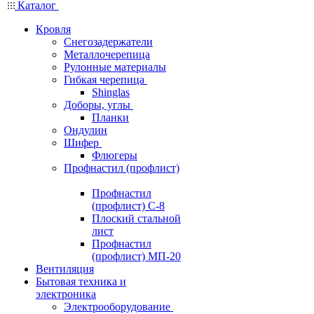
Каталог
Кровля
Снегозадержатели
Металлочерепица
Рулонные материалы
Гибкая черепица
Shinglas
Доборы, углы
Планки
Ондулин
Шифер
Флюгеры
Профнастил (профлист)
Профнастил
(профлист) С-8
Плоский стальной
лист
Профнастил
(профлист) МП-20
Вентиляция
Бытовая техника и
электроника
Электрооборудование