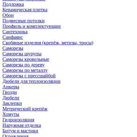
Подложка
Керамическая плитка
Обои
Подвесные потолки
Профиль и комплектующие
Сантехника
Санфаянс
Скобяные изделия (крепёж, метизы, тросы)
Саморезы
Саморезы шурупы
Саморезы кровельные
Саморезы по дереву
Саморезы по металлу
Саморезы с прессшайбой
Дюбели для теплоизоляции
Анкеры
Гвозди
Дюбели
Заклепки
Метрический крепёж
Хомуты
Гидроизоляция
Наружная отделка
Битум и мастики
Ограждения