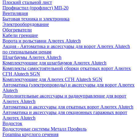
Плоский стальной лист
Профнастил (профлист) МП-20
Вентиляция
Бытовая техника и электроника
Электрооборудование
Обогреватели
Кабели греющие
Ворота и рольставни Алютех Alutech
Акция - Автоматика и аксессуары для ворот Алютех Alutech
по специальным ценам
Шлагбаумы Алютех Alutech
Комплектующие для шлагбаумов Алютех Alutech
Комплекты самостоятельной сборки откатных ворот Алютех
СГН Alutech SGN
Комплектующие для Алютех СГН Alutech SGN
Автоматика (электропроводы) и аксессуары для ворот Алютех
Alutech
Дополнительные аксессуары и радиоуправление для ворот
Алютех Alutech
Автоматика и аксессуары для откатных ворот Алютех Alutech
Автоматика и аксессуары для секционных гаражных ворот
Алютех Alutech
Водосток
Водосточные системы Металл Профиль
Foramina круглого сечения