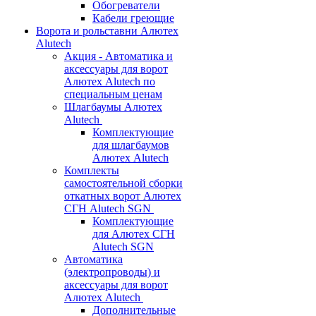
Обогреватели
Кабели греющие
Ворота и рольставни Алютех
Alutech
Акция - Автоматика и
аксессуары для ворот
Алютех Alutech по
специальным ценам
Шлагбаумы Алютех
Alutech
Комплектующие
для шлагбаумов
Алютех Alutech
Комплекты
самостоятельной сборки
откатных ворот Алютех
СГН Alutech SGN
Комплектующие
для Алютех СГН
Alutech SGN
Автоматика
(электропроводы) и
аксессуары для ворот
Алютех Alutech
Дополнительные