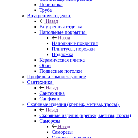
Проволока
Труба
Внутренняя отделка
Назад
Внутренняя отделка
Напольные покрытия
Назад
Напольные покрытия
Плинтусы, порожки
Подложка
Керамическая плитка
Обои
Подвесные потолки
Профиль и комплектующие
Сантехника
Назад
Сантехника
Санфаянс
Скобяные изделия (крепёж, метизы, тросы)
Назад
Скобяные изделия (крепёж, метизы, тросы)
Саморезы
Назад
Саморезы
Саморезы шурупы