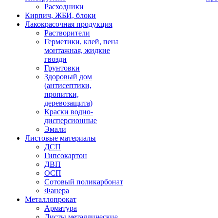
Расходники
Кирпич, ЖБИ, блоки
Лакокрасочная продукция
Растворители
Герметики, клей, пена
монтажная, жидкие
гвозди
Грунтовки
Здоровый дом
(антисептики,
пропитки,
деревозащита)
Краски водно-
дисперсионные
Эмали
Листовые материалы
ДСП
Гипсокартон
ДВП
ОСП
Сотовый поликарбонат
Фанера
Металлопрокат
Арматура
Листы металлические