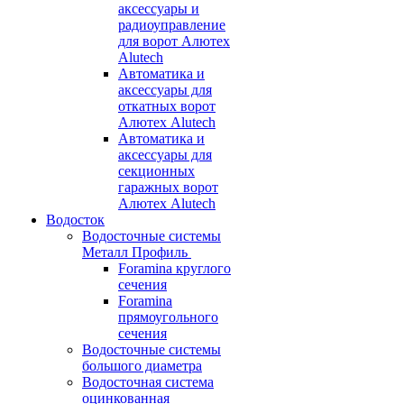
аксессуары и
радиоуправление
для ворот Алютех
Alutech
Автоматика и
аксессуары для
откатных ворот
Алютех Alutech
Автоматика и
аксессуары для
секционных
гаражных ворот
Алютех Alutech
Водосток
Водосточные системы
Металл Профиль
Foramina круглого
сечения
Foramina
прямоугольного
сечения
Водосточные системы
большого диаметра
Водосточная система
оцинкованная