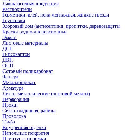
Лакокрасочная продукция
Растворители
Герметики, клей, пена монтажная, жидкие гвозди
Грунтовки
Здоровый дом (антисептики, пропитки, деревозащита)
Краски водно-дисперсионные
Эмали
Листовые материалы
ДСП
Гипсокартон
ДВП
ОСП
Сотовый поликарбонат
Фанера
Металлопрокат
Арматура
Листы металлические (листовой металл)
Перфорация
Прокат
Сетка кладочная, рабица
Проволока
Труба
Внутренняя отделка
Напольные покрытия
Плинтусы, порожки