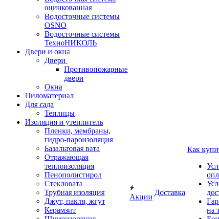
оцинкованная
Водосточные системы
OSNO
Водосточные системы
ТехноНИКОЛЬ
Двери и окна
Двери
Противопожарные
двери
Окна
Пиломатериал
Для сада
Теплицы
Изоляция и утеплитель
Пленки, мембраны,
гидро-пароизоляция
Базальтовая вата
Как купи
Отражающая
теплоизоляция
Усл
Пенополистирол
опл
Стекловата
Усл
Трубная изоляция
Доставка
дос
Акции
Джут, пакля, жгут
Гар
Керамзит
на 
Шумоизоляция
Бон