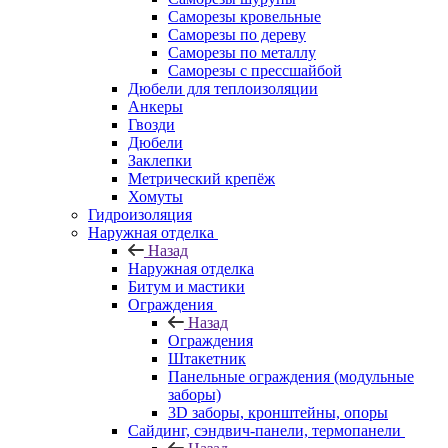
Саморезы кровельные
Саморезы по дереву
Саморезы по металлу
Саморезы с прессшайбой
Дюбели для теплоизоляции
Анкеры
Гвозди
Дюбели
Заклепки
Метрический крепёж
Хомуты
Гидроизоляция
Наружная отделка
Назад
Наружная отделка
Битум и мастики
Ограждения
Назад
Ограждения
Штакетник
Панельные ограждения (модульные
заборы)
3D заборы, кронштейны, опоры
Cайдинг, сэндвич-панели, термопанели