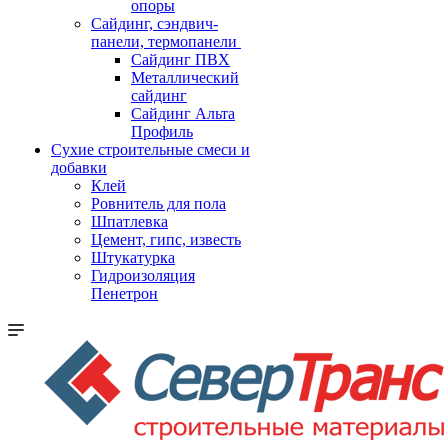
опоры
Cайдинг, сэндвич-
панели, термопанели
Сайдинг ПВХ
Металлический
сайдинг
Сайдинг Альта
Профиль
Сухие строительные смеси и
добавки
Клей
Ровнитель для пола
Шпатлевка
Цемент, гипс, известь
Штукатурка
Гидроизоляция
Пенетрон