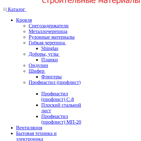
Каталог
Кровля
Снегозадержатели
Металлочерепица
Рулонные материалы
Гибкая черепица
Shinglas
Доборы, углы
Планки
Ондулин
Шифер
Флюгеры
Профнастил (профлист)
Профнастил
(профлист) С-8
Плоский стальной
лист
Профнастил
(профлист) МП-20
Вентиляция
Бытовая техника и
электроника