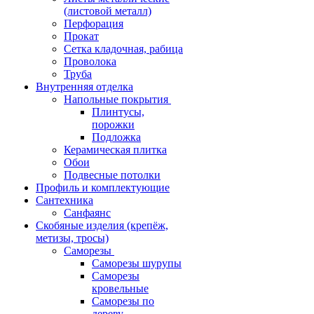
(листовой металл)
Перфорация
Прокат
Сетка кладочная, рабица
Проволока
Труба
Внутренняя отделка
Напольные покрытия
Плинтусы,
порожки
Подложка
Керамическая плитка
Обои
Подвесные потолки
Профиль и комплектующие
Сантехника
Санфаянс
Скобяные изделия (крепёж,
метизы, тросы)
Саморезы
Саморезы шурупы
Саморезы
кровельные
Саморезы по
дереву