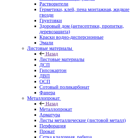
Растворители
Герметики, клей, пена монтажная, жидкие
гвозди
Грунтовки
Здоровый дом (антисептики, пропитки,
деревозащита)
Краски водно-дисперсионные
Эмали
Листовые материалы
Назад
Листовые материалы
ДСП
Гипсокартон
ДВП
ОСП
Сотовый поликарбонат
Фанера
Металлопрокат
Назад
Металлопрокат
Арматура
Листы металлические (листовой металл)
Перфорация
Прокат
Сетка кладочная, рабица