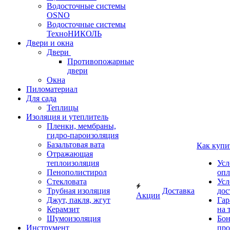
Водосточные системы
OSNO
Водосточные системы
ТехноНИКОЛЬ
Двери и окна
Двери
Противопожарные
двери
Окна
Пиломатериал
Для сада
Теплицы
Изоляция и утеплитель
Пленки, мембраны,
гидро-пароизоляция
Базальтовая вата
Как купи
Отражающая
теплоизоляция
Усл
Пенополистирол
опл
Стекловата
Усл
Трубная изоляция
Доставка
дос
Акции
Джут, пакля, жгут
Гар
Керамзит
на 
Шумоизоляция
Бон
Инструмент
про