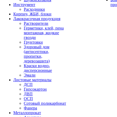
Инструмент
про
Расходники
Кирпич, ЖБИ, блоки
Лакокрасочная продукция
Растворители
Герметики, клей, пена
монтажная, жидкие
гвозди
Грунтовки
Здоровый дом
(антисептики,
пропитки,
деревозащита)
Краски водно-
дисперсионные
Эмали
Листовые материалы
ДСП
Гипсокартон
ДВП
ОСП
Сотовый поликарбонат
Фанера
Металлопрокат