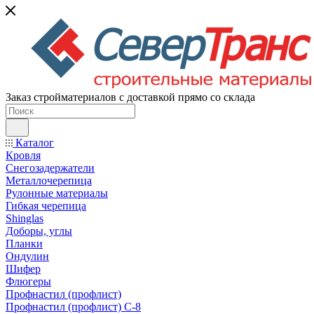
Заказ стройматериалов с доставкой прямо со склада
Каталог
Кровля
Снегозадержатели
Металлочерепица
Рулонные материалы
Гибкая черепица
Shinglas
Доборы, углы
Планки
Ондулин
Шифер
Флюгеры
Профнастил (профлист)
Профнастил (профлист) С-8