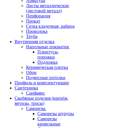
Арматура
Листы металлические
(листовой металл)
Перфорация
Прокат
Сетка кладочная, рабица
Проволока
Труба
Внутренняя отделка
Напольные покрытия
Плинтусы,
порожки
Подложка
Керамическая плитка
Обои
Подвесные потолки
Профиль и комплектующие
Сантехника
Санфаянс
Скобяные изделия (крепёж,
метизы, тросы)
Саморезы
Саморезы шурупы
Саморезы
кровельные