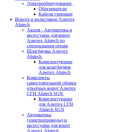
Электрооборудование
Обогреватели
Кабели греющие
Ворота и рольставни Алютех
Alutech
Акция - Автоматика и
аксессуары для ворот
Алютех Alutech по
специальным ценам
Шлагбаумы Алютех
Alutech
Комплектующие
для шлагбаумов
Алютех Alutech
Комплекты
самостоятельной сборки
откатных ворот Алютех
СГН Alutech SGN
Комплектующие
для Алютех СГН
Alutech SGN
Автоматика
(электропроводы) и
аксессуары для ворот
Алютех Alutech