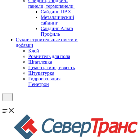
Cайдинг, сэндвич-
панели, термопанели
Сайдинг ПВХ
Металлический
сайдинг
Сайдинг Альта
Профиль
Сухие строительные смеси и
добавки
Клей
Ровнитель для пола
Шпатлевка
Цемент, гипс, известь
Штукатурка
Гидроизоляция
Пенетрон