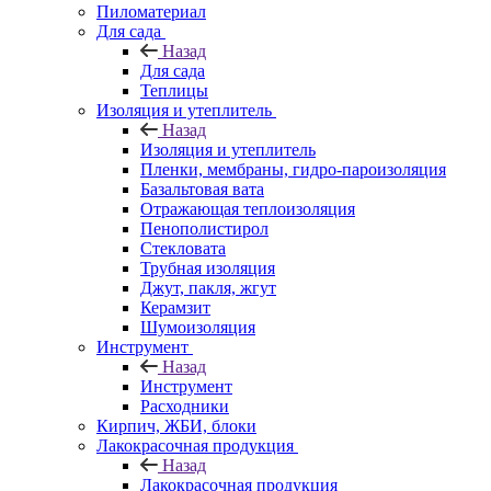
Пиломатериал
Для сада
Назад
Для сада
Теплицы
Изоляция и утеплитель
Назад
Изоляция и утеплитель
Пленки, мембраны, гидро-пароизоляция
Базальтовая вата
Отражающая теплоизоляция
Пенополистирол
Стекловата
Трубная изоляция
Джут, пакля, жгут
Керамзит
Шумоизоляция
Инструмент
Назад
Инструмент
Расходники
Кирпич, ЖБИ, блоки
Лакокрасочная продукция
Назад
Лакокрасочная продукция