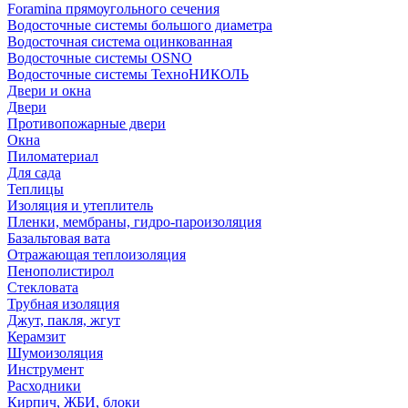
Foramina прямоугольного сечения
Водосточные системы большого диаметра
Водосточная система оцинкованная
Водосточные системы OSNO
Водосточные системы ТехноНИКОЛЬ
Двери и окна
Двери
Противопожарные двери
Окна
Пиломатериал
Для сада
Теплицы
Изоляция и утеплитель
Пленки, мембраны, гидро-пароизоляция
Базальтовая вата
Отражающая теплоизоляция
Пенополистирол
Стекловата
Трубная изоляция
Джут, пакля, жгут
Керамзит
Шумоизоляция
Инструмент
Расходники
Кирпич, ЖБИ, блоки