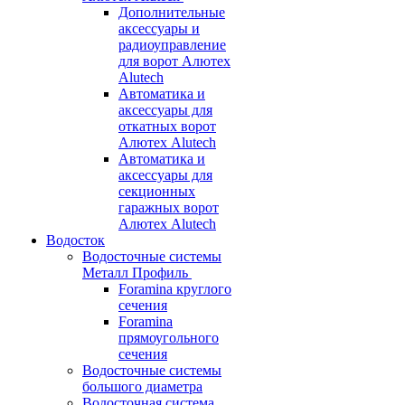
Дополнительные
аксессуары и
радиоуправление
для ворот Алютех
Alutech
Автоматика и
аксессуары для
откатных ворот
Алютех Alutech
Автоматика и
аксессуары для
секционных
гаражных ворот
Алютех Alutech
Водосток
Водосточные системы
Металл Профиль
Foramina круглого
сечения
Foramina
прямоугольного
сечения
Водосточные системы
большого диаметра
Водосточная система