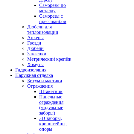
Саморезы по
металлу
Саморезы с
прессшайбой
Дюбели для
теплоизоляции
Анкеры
Гвозди
Дюбели
Заклепки
Метрический крепёж
Хомуты
Гидроизоляция
Наружная отделка
Битум и мастики
Ограждения
Штакетник
Панельные
ограждения
(модульные
заборы)
3D заборы,
кронштейны,
опоры