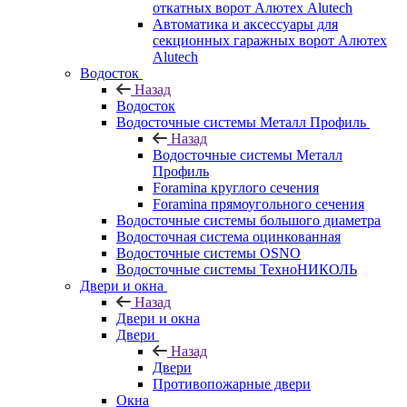
откатных ворот Алютех Alutech
Автоматика и аксессуары для
секционных гаражных ворот Алютех
Alutech
Водосток
Назад
Водосток
Водосточные системы Металл Профиль
Назад
Водосточные системы Металл
Профиль
Foramina круглого сечения
Foramina прямоугольного сечения
Водосточные системы большого диаметра
Водосточная система оцинкованная
Водосточные системы OSNO
Водосточные системы ТехноНИКОЛЬ
Двери и окна
Назад
Двери и окна
Двери
Назад
Двери
Противопожарные двери
Окна