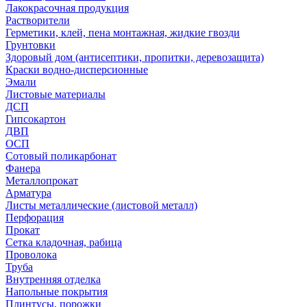
Лакокрасочная продукция
Растворители
Герметики, клей, пена монтажная, жидкие гвозди
Грунтовки
Здоровый дом (антисептики, пропитки, деревозащита)
Краски водно-дисперсионные
Эмали
Листовые материалы
ДСП
Гипсокартон
ДВП
ОСП
Сотовый поликарбонат
Фанера
Металлопрокат
Арматура
Листы металлические (листовой металл)
Перфорация
Прокат
Сетка кладочная, рабица
Проволока
Труба
Внутренняя отделка
Напольные покрытия
Плинтусы, порожки