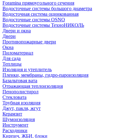
Foramina прямоугольного сечения
Водосточные системы большого диаметра
Водосточная система оцинкованная
Водосточные системы OSNO
Водосточные системы ТехноНИКОЛЬ
Двери и окна
Двери
Противопожарные двери
Окна
Пиломатериал
Для сада
Теплицы
Изоляция и утеплитель
Пленки, мембраны, гидро-пароизоляция
Базальтовая вата
Отражающая теплоизоляция
Пенополистирол
Стекловата
Трубная изоляция
Джут, пакля, жгут
Керамзит
Шумоизоляция
Инструмент
Расходники
Кирпич, ЖБИ, блоки