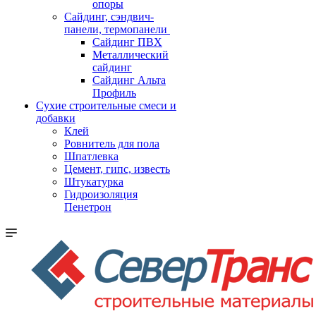
опоры
Cайдинг, сэндвич-
панели, термопанели
Сайдинг ПВХ
Металлический
сайдинг
Сайдинг Альта
Профиль
Сухие строительные смеси и
добавки
Клей
Ровнитель для пола
Шпатлевка
Цемент, гипс, известь
Штукатурка
Гидроизоляция
Пенетрон