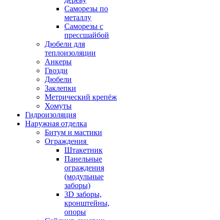
Саморезы по
металлу
Саморезы с
прессшайбой
Дюбели для
теплоизоляции
Анкеры
Гвозди
Дюбели
Заклепки
Метрический крепёж
Хомуты
Гидроизоляция
Наружная отделка
Битум и мастики
Ограждения
Штакетник
Панельные
ограждения
(модульные
заборы)
3D заборы,
кронштейны,
опоры