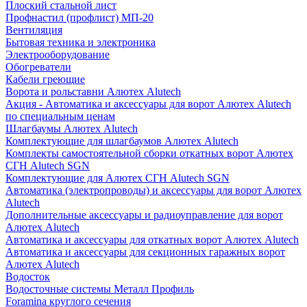
Плоский стальной лист
Профнастил (профлист) МП-20
Вентиляция
Бытовая техника и электроника
Электрооборудование
Обогреватели
Кабели греющие
Ворота и рольставни Алютех Alutech
Акция - Автоматика и аксессуары для ворот Алютех Alutech
по специальным ценам
Шлагбаумы Алютех Alutech
Комплектующие для шлагбаумов Алютех Alutech
Комплекты самостоятельной сборки откатных ворот Алютех
СГН Alutech SGN
Комплектующие для Алютех СГН Alutech SGN
Автоматика (электропроводы) и аксессуары для ворот Алютех
Alutech
Дополнительные аксессуары и радиоуправление для ворот
Алютех Alutech
Автоматика и аксессуары для откатных ворот Алютех Alutech
Автоматика и аксессуары для секционных гаражных ворот
Алютех Alutech
Водосток
Водосточные системы Металл Профиль
Foramina круглого сечения