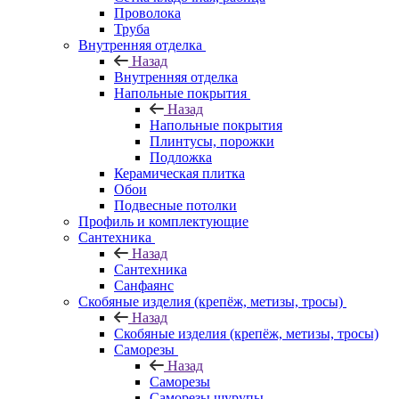
Проволока
Труба
Внутренняя отделка
Назад
Внутренняя отделка
Напольные покрытия
Назад
Напольные покрытия
Плинтусы, порожки
Подложка
Керамическая плитка
Обои
Подвесные потолки
Профиль и комплектующие
Сантехника
Назад
Сантехника
Санфаянс
Скобяные изделия (крепёж, метизы, тросы)
Назад
Скобяные изделия (крепёж, метизы, тросы)
Саморезы
Назад
Саморезы
Саморезы шурупы