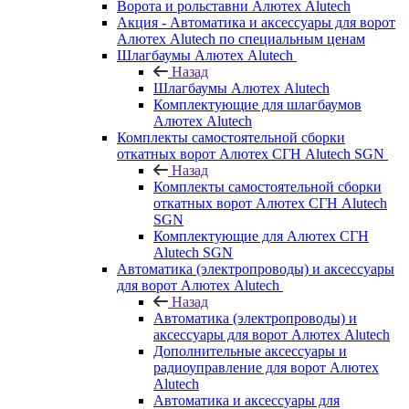
Ворота и рольставни Алютех Alutech
Акция - Автоматика и аксессуары для ворот
Алютех Alutech по специальным ценам
Шлагбаумы Алютех Alutech
Назад
Шлагбаумы Алютех Alutech
Комплектующие для шлагбаумов
Алютех Alutech
Комплекты самостоятельной сборки
откатных ворот Алютех СГН Alutech SGN
Назад
Комплекты самостоятельной сборки
откатных ворот Алютех СГН Alutech
SGN
Комплектующие для Алютех СГН
Alutech SGN
Автоматика (электропроводы) и аксессуары
для ворот Алютех Alutech
Назад
Автоматика (электропроводы) и
аксессуары для ворот Алютех Alutech
Дополнительные аксессуары и
радиоуправление для ворот Алютех
Alutech
Автоматика и аксессуары для