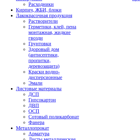
Расходники
Кирпич, ЖБИ, блоки
Лакокрасочная продукция
Растворители
Герметики, клей, пена
монтажная, жидкие
гвозди
Грунтовки
Здоровый дом
(антисептики,
пропитки,
деревозащита)
Краски водно-
дисперсионные
Эмали
Листовые материалы
ДСП
Гипсокартон
ДВП
ОСП
Сотовый поликарбонат
Фанера
Металлопрокат
Арматура
Листы металлические