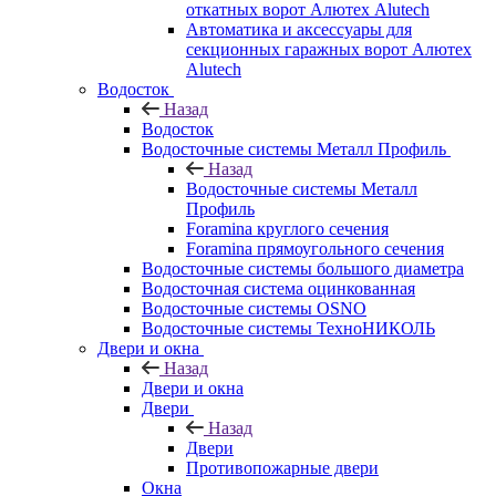
откатных ворот Алютех Alutech
Автоматика и аксессуары для
секционных гаражных ворот Алютех
Alutech
Водосток
Назад
Водосток
Водосточные системы Металл Профиль
Назад
Водосточные системы Металл
Профиль
Foramina круглого сечения
Foramina прямоугольного сечения
Водосточные системы большого диаметра
Водосточная система оцинкованная
Водосточные системы OSNO
Водосточные системы ТехноНИКОЛЬ
Двери и окна
Назад
Двери и окна
Двери
Назад
Двери
Противопожарные двери
Окна