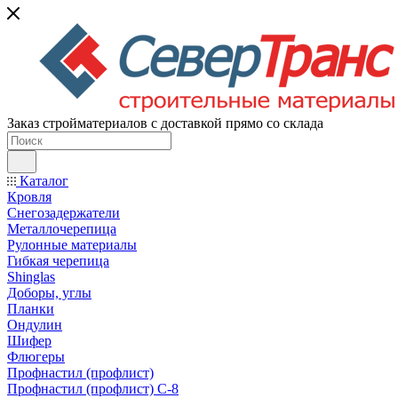
Заказ стройматериалов с доставкой прямо со склада
Каталог
Кровля
Снегозадержатели
Металлочерепица
Рулонные материалы
Гибкая черепица
Shinglas
Доборы, углы
Планки
Ондулин
Шифер
Флюгеры
Профнастил (профлист)
Профнастил (профлист) С-8