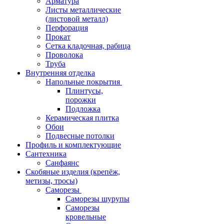
Арматура
Листы металлические
(листовой металл)
Перфорация
Прокат
Сетка кладочная, рабица
Проволока
Труба
Внутренняя отделка
Напольные покрытия
Плинтусы,
порожки
Подложка
Керамическая плитка
Обои
Подвесные потолки
Профиль и комплектующие
Сантехника
Санфаянс
Скобяные изделия (крепёж,
метизы, тросы)
Саморезы
Саморезы шурупы
Саморезы
кровельные