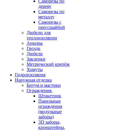
Саморезы по
дереву
Саморезы по
металлу
Саморезы с
прессшайбой
Дюбели для
теплоизоляции
Анкеры
Гвозди
Дюбели
Заклепки
Метрический крепёж
Хомуты
Гидроизоляция
Наружная отделка
Битум и мастики
Ограждения
Штакетник
Панельные
ограждения
(модульные
заборы)
3D заборы,
кронштейны,