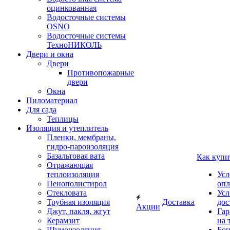
оцинкованная
Водосточные системы
OSNO
Водосточные системы
ТехноНИКОЛЬ
Двери и окна
Двери
Противопожарные
двери
Окна
Пиломатериал
Для сада
Теплицы
Изоляция и утеплитель
Пленки, мембраны,
гидро-пароизоляция
Базальтовая вата
Как купи
Отражающая
теплоизоляция
Усл
Пенополистирол
опл
Стекловата
Усл
Трубная изоляция
Доставка
дос
Акции
Джут, пакля, жгут
Гар
Керамзит
на 
Шумоизоляция
Бон