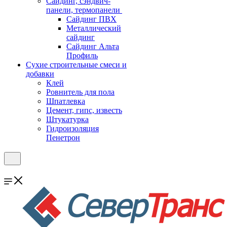
Cайдинг, сэндвич-
панели, термопанели
Сайдинг ПВХ
Металлический
сайдинг
Сайдинг Альта
Профиль
Сухие строительные смеси и
добавки
Клей
Ровнитель для пола
Шпатлевка
Цемент, гипс, известь
Штукатурка
Гидроизоляция
Пенетрон