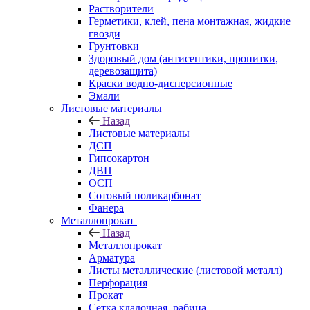
Растворители
Герметики, клей, пена монтажная, жидкие
гвозди
Грунтовки
Здоровый дом (антисептики, пропитки,
деревозащита)
Краски водно-дисперсионные
Эмали
Листовые материалы
Назад
Листовые материалы
ДСП
Гипсокартон
ДВП
ОСП
Сотовый поликарбонат
Фанера
Металлопрокат
Назад
Металлопрокат
Арматура
Листы металлические (листовой металл)
Перфорация
Прокат
Сетка кладочная, рабица