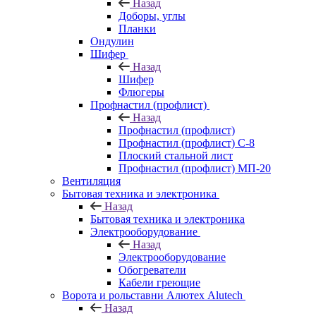
Назад
Доборы, углы
Планки
Ондулин
Шифер
Назад
Шифер
Флюгеры
Профнастил (профлист)
Назад
Профнастил (профлист)
Профнастил (профлист) С-8
Плоский стальной лист
Профнастил (профлист) МП-20
Вентиляция
Бытовая техника и электроника
Назад
Бытовая техника и электроника
Электрооборудование
Назад
Электрооборудование
Обогреватели
Кабели греющие
Ворота и рольставни Алютех Alutech
Назад