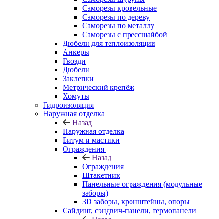
Саморезы кровельные
Саморезы по дереву
Саморезы по металлу
Саморезы с прессшайбой
Дюбели для теплоизоляции
Анкеры
Гвозди
Дюбели
Заклепки
Метрический крепёж
Хомуты
Гидроизоляция
Наружная отделка
Назад
Наружная отделка
Битум и мастики
Ограждения
Назад
Ограждения
Штакетник
Панельные ограждения (модульные
заборы)
3D заборы, кронштейны, опоры
Cайдинг, сэндвич-панели, термопанели