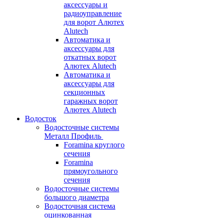
аксессуары и
радиоуправление
для ворот Алютех
Alutech
Автоматика и
аксессуары для
откатных ворот
Алютех Alutech
Автоматика и
аксессуары для
секционных
гаражных ворот
Алютех Alutech
Водосток
Водосточные системы
Металл Профиль
Foramina круглого
сечения
Foramina
прямоугольного
сечения
Водосточные системы
большого диаметра
Водосточная система
оцинкованная