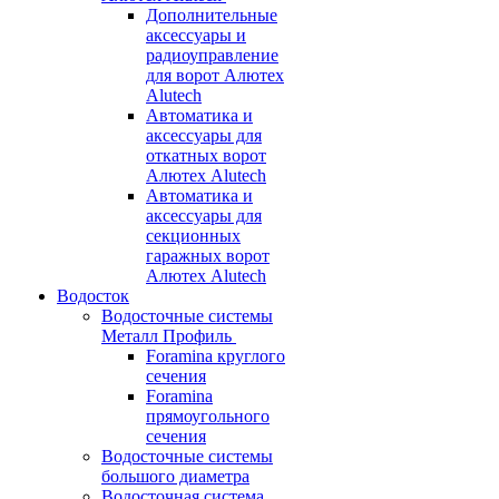
Дополнительные
аксессуары и
радиоуправление
для ворот Алютех
Alutech
Автоматика и
аксессуары для
откатных ворот
Алютех Alutech
Автоматика и
аксессуары для
секционных
гаражных ворот
Алютех Alutech
Водосток
Водосточные системы
Металл Профиль
Foramina круглого
сечения
Foramina
прямоугольного
сечения
Водосточные системы
большого диаметра
Водосточная система