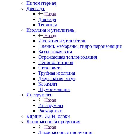
Пиломатериал
Для сада
Назад
Для сада
Теплицы
Изоляция и утеплитель
Назад
Изоляция и утеплитель
Пленки, мембраны, гидро-пароизоляция
Базальтовая вата
Отражающая теплоизоляция
Пенополистирол
Стекловата
Трубная изоляция
Джут, пакля, жгут
Керамзит
Шумоизоляция
Инструмент
Назад
Инструмент
Расходники
Кирпич, ЖБИ, блоки
Лакокрасочная продукция
Назад
Лакокрасочная продукция