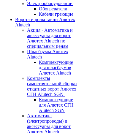
Электрооборудование
Обогреватели
Кабели греющие
Ворота и рольставни Алютех
Alutech
Акция - Автоматика и
аксессуары для ворот
Алютех Alutech по
специальным ценам
Шлагбаумы Алютех
Alutech
Комплектующие
для шлагбаумов
Алютех Alutech
Комплекты
самостоятельной сборки
откатных ворот Алютех
СГН Alutech SGN
Комплектующие
для Алютех СГН
Alutech SGN
Автоматика
(электропроводы) и
аксессуары для ворот
Алютех Alutech