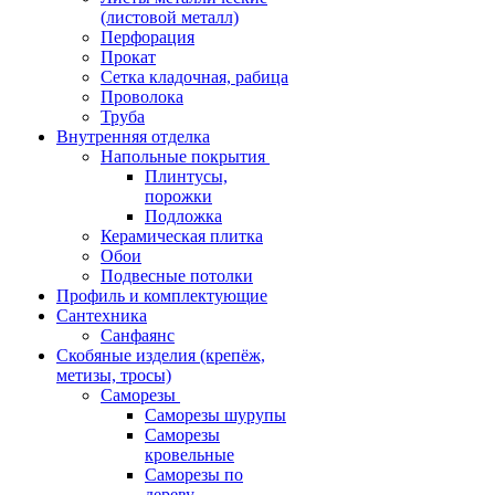
(листовой металл)
Перфорация
Прокат
Сетка кладочная, рабица
Проволока
Труба
Внутренняя отделка
Напольные покрытия
Плинтусы,
порожки
Подложка
Керамическая плитка
Обои
Подвесные потолки
Профиль и комплектующие
Сантехника
Санфаянс
Скобяные изделия (крепёж,
метизы, тросы)
Саморезы
Саморезы шурупы
Саморезы
кровельные
Саморезы по
дереву