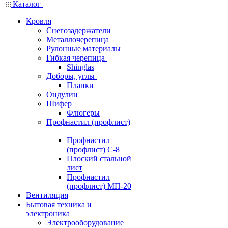
Каталог
Кровля
Снегозадержатели
Металлочерепица
Рулонные материалы
Гибкая черепица
Shinglas
Доборы, углы
Планки
Ондулин
Шифер
Флюгеры
Профнастил (профлист)
Профнастил
(профлист) С-8
Плоский стальной
лист
Профнастил
(профлист) МП-20
Вентиляция
Бытовая техника и
электроника
Электрооборудование