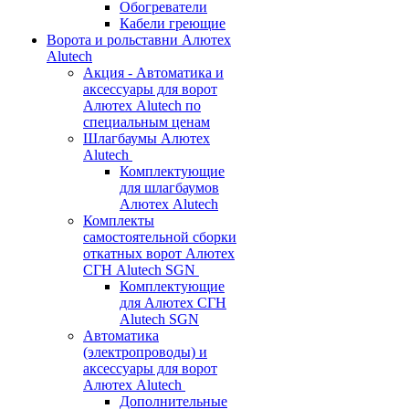
Обогреватели
Кабели греющие
Ворота и рольставни Алютех
Alutech
Акция - Автоматика и
аксессуары для ворот
Алютех Alutech по
специальным ценам
Шлагбаумы Алютех
Alutech
Комплектующие
для шлагбаумов
Алютех Alutech
Комплекты
самостоятельной сборки
откатных ворот Алютех
СГН Alutech SGN
Комплектующие
для Алютех СГН
Alutech SGN
Автоматика
(электропроводы) и
аксессуары для ворот
Алютех Alutech
Дополнительные