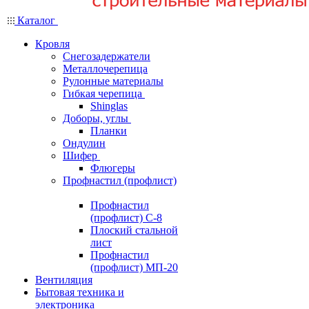
Каталог
Кровля
Снегозадержатели
Металлочерепица
Рулонные материалы
Гибкая черепица
Shinglas
Доборы, углы
Планки
Ондулин
Шифер
Флюгеры
Профнастил (профлист)
Профнастил
(профлист) С-8
Плоский стальной
лист
Профнастил
(профлист) МП-20
Вентиляция
Бытовая техника и
электроника