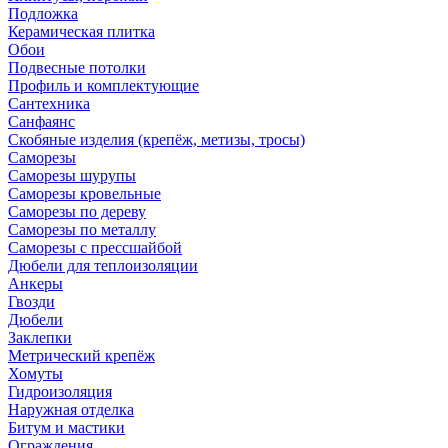
Подложка
Керамическая плитка
Обои
Подвесные потолки
Профиль и комплектующие
Сантехника
Санфаянс
Скобяные изделия (крепёж, метизы, тросы)
Саморезы
Саморезы шурупы
Саморезы кровельные
Саморезы по дереву
Саморезы по металлу
Саморезы с прессшайбой
Дюбели для теплоизоляции
Анкеры
Гвозди
Дюбели
Заклепки
Метрический крепёж
Хомуты
Гидроизоляция
Наружная отделка
Битум и мастики
Ограждения