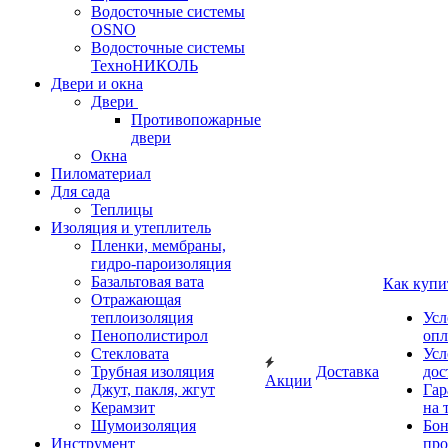
Водосточные системы
OSNO
Водосточные системы
ТехноНИКОЛЬ
Двери и окна
Двери
Противопожарные
двери
Окна
Пиломатериал
Для сада
Теплицы
Изоляция и утеплитель
Пленки, мембраны,
гидро-пароизоляция
Базальтовая вата
Как купи
Отражающая
теплоизоляция
Усл
Пенополистирол
опл
Стекловата
Усл
Трубная изоляция
Доставка
дос
Акции
Джут, пакля, жгут
Гар
Керамзит
на 
Шумоизоляция
Бон
Инструмент
про