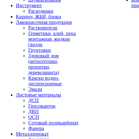
Инструмент
про
Расходники
Кирпич, ЖБИ, блоки
Лакокрасочная продукция
Растворители
Герметики, клей, пена
монтажная, жидкие
гвозди
Грунтовки
Здоровый дом
(антисептики,
пропитки,
деревозащита)
Краски водно-
дисперсионные
Эмали
Листовые материалы
ДСП
Гипсокартон
ДВП
ОСП
Сотовый поликарбонат
Фанера
Металлопрокат