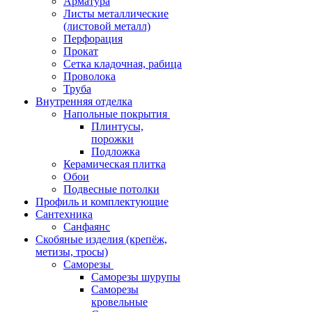
Арматура
Листы металлические
(листовой металл)
Перфорация
Прокат
Сетка кладочная, рабица
Проволока
Труба
Внутренняя отделка
Напольные покрытия
Плинтусы,
порожки
Подложка
Керамическая плитка
Обои
Подвесные потолки
Профиль и комплектующие
Сантехника
Санфаянс
Скобяные изделия (крепёж,
метизы, тросы)
Саморезы
Саморезы шурупы
Саморезы
кровельные