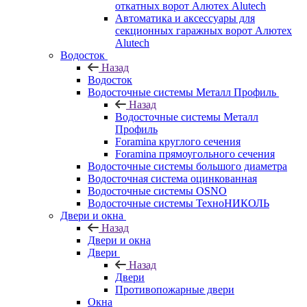
откатных ворот Алютех Alutech
Автоматика и аксессуары для
секционных гаражных ворот Алютех
Alutech
Водосток
Назад
Водосток
Водосточные системы Металл Профиль
Назад
Водосточные системы Металл
Профиль
Foramina круглого сечения
Foramina прямоугольного сечения
Водосточные системы большого диаметра
Водосточная система оцинкованная
Водосточные системы OSNO
Водосточные системы ТехноНИКОЛЬ
Двери и окна
Назад
Двери и окна
Двери
Назад
Двери
Противопожарные двери
Окна