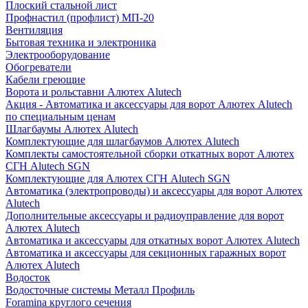
Плоский стальной лист
Профнастил (профлист) МП-20
Вентиляция
Бытовая техника и электроника
Электрооборудование
Обогреватели
Кабели греющие
Ворота и рольставни Алютех Alutech
Акция - Автоматика и аксессуары для ворот Алютех Alutech
по специальным ценам
Шлагбаумы Алютех Alutech
Комплектующие для шлагбаумов Алютех Alutech
Комплекты самостоятельной сборки откатных ворот Алютех
СГН Alutech SGN
Комплектующие для Алютех СГН Alutech SGN
Автоматика (электропроводы) и аксессуары для ворот Алютех
Alutech
Дополнительные аксессуары и радиоуправление для ворот
Алютех Alutech
Автоматика и аксессуары для откатных ворот Алютех Alutech
Автоматика и аксессуары для секционных гаражных ворот
Алютех Alutech
Водосток
Водосточные системы Металл Профиль
Foramina круглого сечения