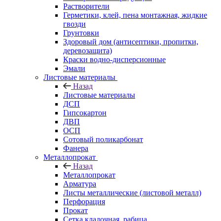
Растворители
Герметики, клей, пена монтажная, жидкие
гвозди
Грунтовки
Здоровый дом (антисептики, пропитки,
деревозащита)
Краски водно-дисперсионные
Эмали
Листовые материалы
Назад
Листовые материалы
ДСП
Гипсокартон
ДВП
ОСП
Сотовый поликарбонат
Фанера
Металлопрокат
Назад
Металлопрокат
Арматура
Листы металлические (листовой металл)
Перфорация
Прокат
Сетка кладочная, рабица