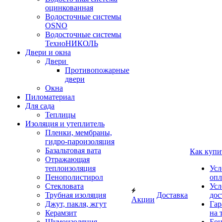
оцинкованная
Водосточные системы
OSNO
Водосточные системы
ТехноНИКОЛЬ
Двери и окна
Двери
Противопожарные
двери
Окна
Пиломатериал
Для сада
Теплицы
Изоляция и утеплитель
Пленки, мембраны,
гидро-пароизоляция
Базальтовая вата
Как купи
Отражающая
теплоизоляция
Усл
Пенополистирол
опл
Стекловата
Усл
Трубная изоляция
Доставка
дос
Акции
Джут, пакля, жгут
Гар
Керамзит
на 
Шумоизоляция
Бон