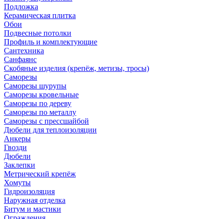
Подложка
Керамическая плитка
Обои
Подвесные потолки
Профиль и комплектующие
Сантехника
Санфаянс
Скобяные изделия (крепёж, метизы, тросы)
Саморезы
Саморезы шурупы
Саморезы кровельные
Саморезы по дереву
Саморезы по металлу
Саморезы с прессшайбой
Дюбели для теплоизоляции
Анкеры
Гвозди
Дюбели
Заклепки
Метрический крепёж
Хомуты
Гидроизоляция
Наружная отделка
Битум и мастики
Ограждения