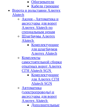
Обогреватели
Кабели греющие
Ворота и рольставни Алютех
Alutech
Акция - Автоматика и
аксессуары для ворот
Алютех Alutech по
специальным ценам
Шлагбаумы Алютех
Alutech
Комплектующие
для шлагбаумов
Алютех Alutech
Комплекты
самостоятельной сборки
откатных ворот Алютех
СГН Alutech SGN
Комплектующие
для Алютех СГН
Alutech SGN
Автоматика
(электропроводы) и
аксессуары для ворот
Алютех Alutech
Дополнительные