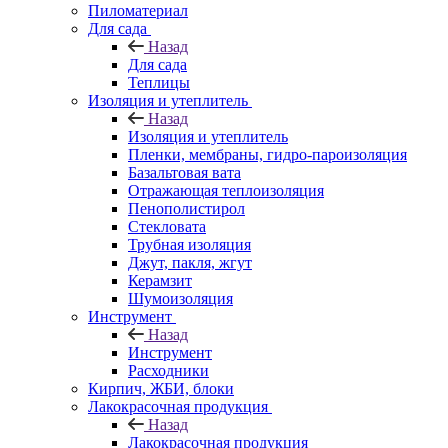
Пиломатериал
Для сада
Назад
Для сада
Теплицы
Изоляция и утеплитель
Назад
Изоляция и утеплитель
Пленки, мембраны, гидро-пароизоляция
Базальтовая вата
Отражающая теплоизоляция
Пенополистирол
Стекловата
Трубная изоляция
Джут, пакля, жгут
Керамзит
Шумоизоляция
Инструмент
Назад
Инструмент
Расходники
Кирпич, ЖБИ, блоки
Лакокрасочная продукция
Назад
Лакокрасочная продукция