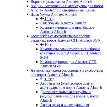
Ворота и рольставни Алютех Alutech
Акция - Автоматика и аксессуары для ворот
Алютех Alutech по специальным ценам
Шлагбаумы Алютех Alutech
Назад
Шлагбаумы Алютех Alutech
Комплектующие для шлагбаумов
Алютех Alutech
Комплекты самостоятельной сборки
откатных ворот Алютех СГН Alutech SGN
Назад
Комплекты самостоятельной сборки
откатных ворот Алютех СГН Alutech
SGN
Комплектующие для Алютех СГН
Alutech SGN
Автоматика (электропроводы) и аксессуары
для ворот Алютех Alutech
Назад
Автоматика (электропроводы) и
аксессуары для ворот Алютех Alutech
Дополнительные аксессуары и
радиоуправление для ворот Алютех
Alutech
Автоматика и аксессуары для