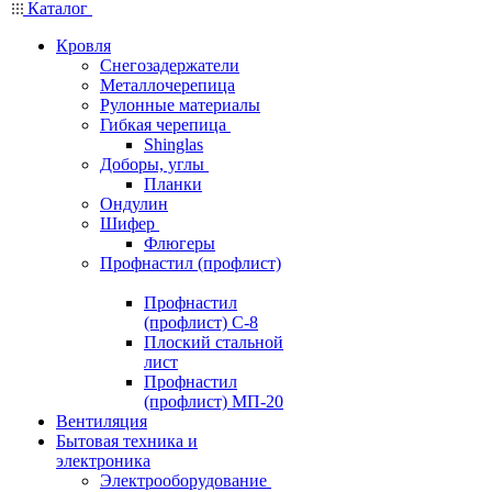
Каталог
Кровля
Снегозадержатели
Металлочерепица
Рулонные материалы
Гибкая черепица
Shinglas
Доборы, углы
Планки
Ондулин
Шифер
Флюгеры
Профнастил (профлист)
Профнастил
(профлист) С-8
Плоский стальной
лист
Профнастил
(профлист) МП-20
Вентиляция
Бытовая техника и
электроника
Электрооборудование