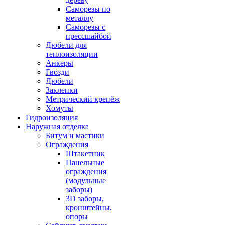
Саморезы по
металлу
Саморезы с
прессшайбой
Дюбели для
теплоизоляции
Анкеры
Гвозди
Дюбели
Заклепки
Метрический крепёж
Хомуты
Гидроизоляция
Наружная отделка
Битум и мастики
Ограждения
Штакетник
Панельные
ограждения
(модульные
заборы)
3D заборы,
кронштейны,
опоры