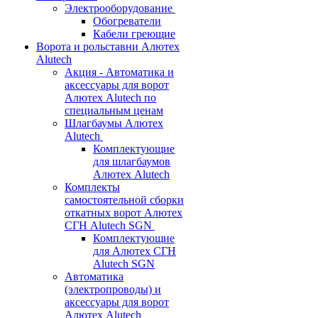
Электрооборудование
Обогреватели
Кабели греющие
Ворота и рольставни Алютех
Alutech
Акция - Автоматика и
аксессуары для ворот
Алютех Alutech по
специальным ценам
Шлагбаумы Алютех
Alutech
Комплектующие
для шлагбаумов
Алютех Alutech
Комплекты
самостоятельной сборки
откатных ворот Алютех
СГН Alutech SGN
Комплектующие
для Алютех СГН
Alutech SGN
Автоматика
(электропроводы) и
аксессуары для ворот
Алютех Alutech