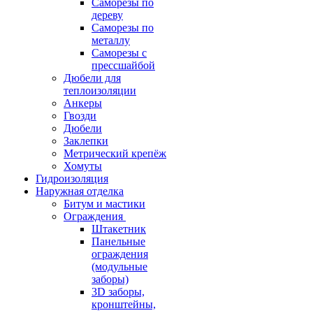
Саморезы по
дереву
Саморезы по
металлу
Саморезы с
прессшайбой
Дюбели для
теплоизоляции
Анкеры
Гвозди
Дюбели
Заклепки
Метрический крепёж
Хомуты
Гидроизоляция
Наружная отделка
Битум и мастики
Ограждения
Штакетник
Панельные
ограждения
(модульные
заборы)
3D заборы,
кронштейны,