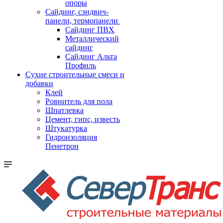
опоры
Cайдинг, сэндвич-
панели, термопанели
Сайдинг ПВХ
Металлический
сайдинг
Сайдинг Альта
Профиль
Сухие строительные смеси и
добавки
Клей
Ровнитель для пола
Шпатлевка
Цемент, гипс, известь
Штукатурка
Гидроизоляция
Пенетрон