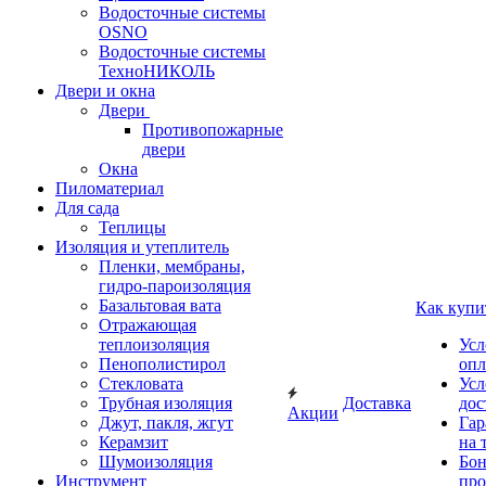
Водосточные системы
OSNO
Водосточные системы
ТехноНИКОЛЬ
Двери и окна
Двери
Противопожарные
двери
Окна
Пиломатериал
Для сада
Теплицы
Изоляция и утеплитель
Пленки, мембраны,
гидро-пароизоляция
Базальтовая вата
Как купи
Отражающая
теплоизоляция
Усл
Пенополистирол
опл
Стекловата
Усл
Трубная изоляция
Доставка
дос
Акции
Джут, пакля, жгут
Гар
Керамзит
на 
Шумоизоляция
Бон
Инструмент
про