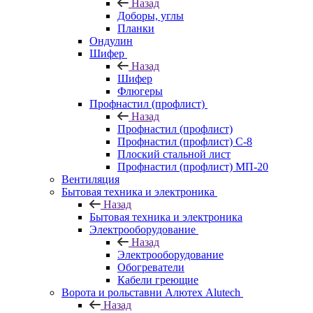
Назад
Доборы, углы
Планки
Ондулин
Шифер
Назад
Шифер
Флюгеры
Профнастил (профлист)
Назад
Профнастил (профлист)
Профнастил (профлист) С-8
Плоский стальной лист
Профнастил (профлист) МП-20
Вентиляция
Бытовая техника и электроника
Назад
Бытовая техника и электроника
Электрооборудование
Назад
Электрооборудование
Обогреватели
Кабели греющие
Ворота и рольставни Алютех Alutech
Назад