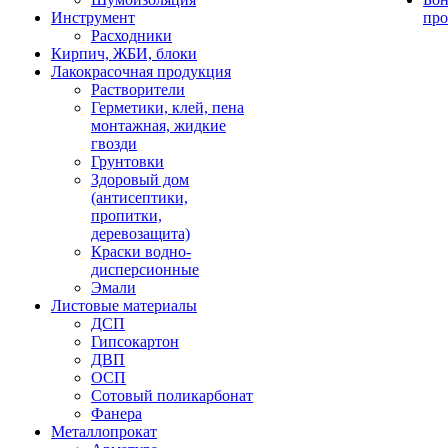
Инструмент
про
Расходники
Кирпич, ЖБИ, блоки
Лакокрасочная продукция
Растворители
Герметики, клей, пена
монтажная, жидкие
гвозди
Грунтовки
Здоровый дом
(антисептики,
пропитки,
деревозащита)
Краски водно-
дисперсионные
Эмали
Листовые материалы
ДСП
Гипсокартон
ДВП
ОСП
Сотовый поликарбонат
Фанера
Металлопрокат