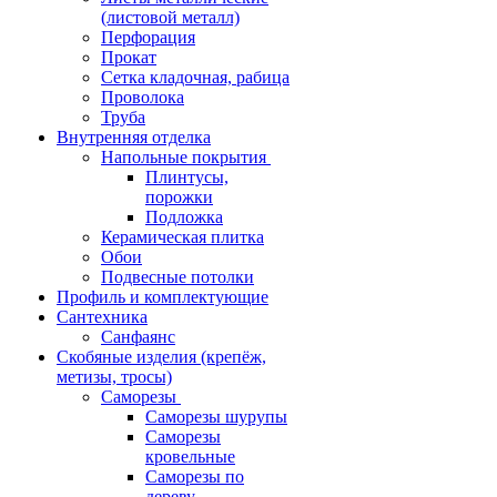
(листовой металл)
Перфорация
Прокат
Сетка кладочная, рабица
Проволока
Труба
Внутренняя отделка
Напольные покрытия
Плинтусы,
порожки
Подложка
Керамическая плитка
Обои
Подвесные потолки
Профиль и комплектующие
Сантехника
Санфаянс
Скобяные изделия (крепёж,
метизы, тросы)
Саморезы
Саморезы шурупы
Саморезы
кровельные
Саморезы по
дереву