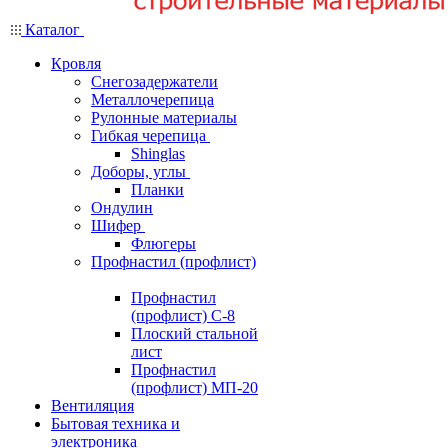
Каталог
Кровля
Снегозадержатели
Металлочерепица
Рулонные материалы
Гибкая черепица
Shinglas
Доборы, углы
Планки
Ондулин
Шифер
Флюгеры
Профнастил (профлист)
Профнастил
(профлист) С-8
Плоский стальной
лист
Профнастил
(профлист) МП-20
Вентиляция
Бытовая техника и
электроника