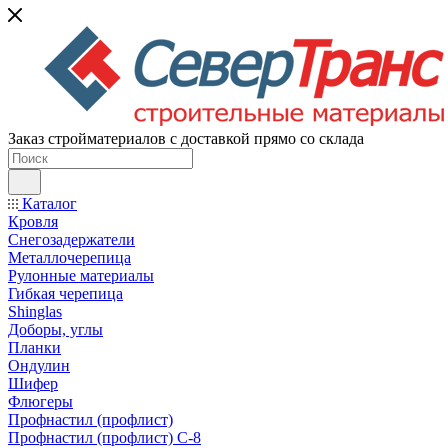
Заказ стройматериалов с доставкой прямо со склада
Каталог
Кровля
Снегозадержатели
Металлочерепица
Рулонные материалы
Гибкая черепица
Shinglas
Доборы, углы
Планки
Ондулин
Шифер
Флюгеры
Профнастил (профлист)
Профнастил (профлист) С-8