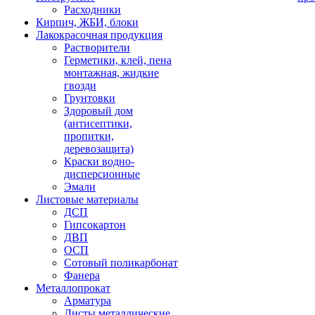
Расходники
Кирпич, ЖБИ, блоки
Лакокрасочная продукция
Растворители
Герметики, клей, пена
монтажная, жидкие
гвозди
Грунтовки
Здоровый дом
(антисептики,
пропитки,
деревозащита)
Краски водно-
дисперсионные
Эмали
Листовые материалы
ДСП
Гипсокартон
ДВП
ОСП
Сотовый поликарбонат
Фанера
Металлопрокат
Арматура
Листы металлические