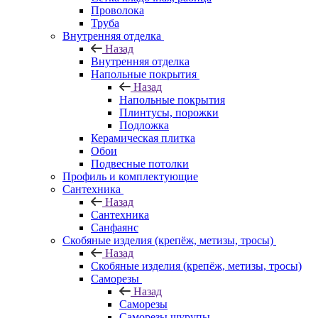
Проволока
Труба
Внутренняя отделка
Назад
Внутренняя отделка
Напольные покрытия
Назад
Напольные покрытия
Плинтусы, порожки
Подложка
Керамическая плитка
Обои
Подвесные потолки
Профиль и комплектующие
Сантехника
Назад
Сантехника
Санфаянс
Скобяные изделия (крепёж, метизы, тросы)
Назад
Скобяные изделия (крепёж, метизы, тросы)
Саморезы
Назад
Саморезы
Саморезы шурупы