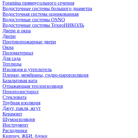
Foramina прямоугольного сечения
Водосточные системы большого диаметра
Водосточная система оцинкованная
Водосточные системы OSNO
Водосточные системы ТехноНИКОЛЬ
Двери и окна
Двери
Противопожарные двери
Окна
Пиломатериал
Для сада
Теплицы
Изоляция и утеплитель
Пленки, мембраны, гидро-пароизоляция
Базальтовая вата
Отражающая теплоизоляция
Пенополистирол
Стекловата
Трубная изоляция
Джут, пакля, жгут
Керамзит
Шумоизоляция
Инструмент
Расходники
Кирпич, ЖБИ, блоки