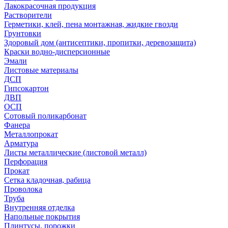
Лакокрасочная продукция
Растворители
Герметики, клей, пена монтажная, жидкие гвозди
Грунтовки
Здоровый дом (антисептики, пропитки, деревозащита)
Краски водно-дисперсионные
Эмали
Листовые материалы
ДСП
Гипсокартон
ДВП
ОСП
Сотовый поликарбонат
Фанера
Металлопрокат
Арматура
Листы металлические (листовой металл)
Перфорация
Прокат
Сетка кладочная, рабица
Проволока
Труба
Внутренняя отделка
Напольные покрытия
Плинтусы, порожки