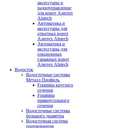
аксессуары и
радиоуправление
для ворот Алютех
Alutech
Автоматика и
аксессуары для
откатных ворот
Алютех Alutech
Автоматика и
аксессуары для
секционных
гаражных ворот
Алютех Alutech
Водосток
Водосточные системы
Металл Профиль
Foramina круглого
сечения
Foramina
прямоугольного
сечения
Водосточные системы
большого диаметра
Водосточная система
оцинкованная