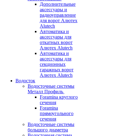
Дополнительные
аксессуары и
радиоуправление
для ворот Алютех
Alutech
Автоматика и
аксессуары для
откатных ворот
Алютех Alutech
Автоматика и
аксессуары для
секционных
гаражных ворот
Алютех Alutech
Водосток
Водосточные системы
Металл Профиль
Foramina круглого
сечения
Foramina
прямоугольного
сечения
Водосточные системы
большого диаметра
Водосточная система