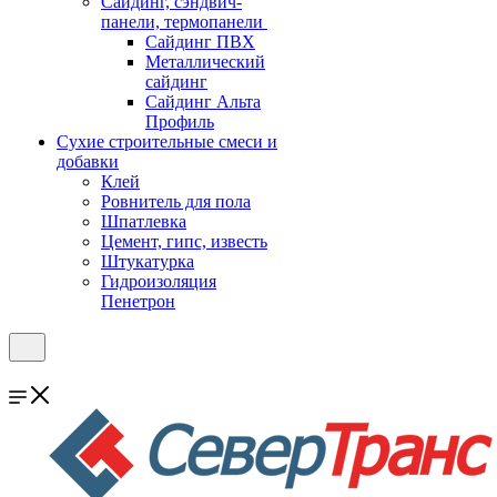
Cайдинг, сэндвич-
панели, термопанели
Сайдинг ПВХ
Металлический
сайдинг
Сайдинг Альта
Профиль
Сухие строительные смеси и
добавки
Клей
Ровнитель для пола
Шпатлевка
Цемент, гипс, известь
Штукатурка
Гидроизоляция
Пенетрон