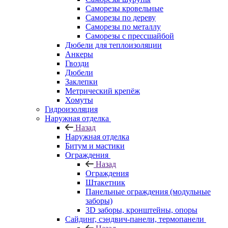
Саморезы кровельные
Саморезы по дереву
Саморезы по металлу
Саморезы с прессшайбой
Дюбели для теплоизоляции
Анкеры
Гвозди
Дюбели
Заклепки
Метрический крепёж
Хомуты
Гидроизоляция
Наружная отделка
Назад
Наружная отделка
Битум и мастики
Ограждения
Назад
Ограждения
Штакетник
Панельные ограждения (модульные
заборы)
3D заборы, кронштейны, опоры
Cайдинг, сэндвич-панели, термопанели