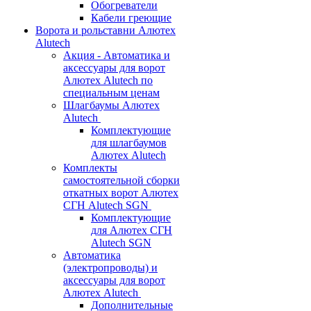
Обогреватели
Кабели греющие
Ворота и рольставни Алютех
Alutech
Акция - Автоматика и
аксессуары для ворот
Алютех Alutech по
специальным ценам
Шлагбаумы Алютех
Alutech
Комплектующие
для шлагбаумов
Алютех Alutech
Комплекты
самостоятельной сборки
откатных ворот Алютех
СГН Alutech SGN
Комплектующие
для Алютех СГН
Alutech SGN
Автоматика
(электропроводы) и
аксессуары для ворот
Алютех Alutech
Дополнительные