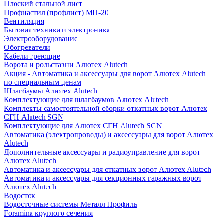
Плоский стальной лист
Профнастил (профлист) МП-20
Вентиляция
Бытовая техника и электроника
Электрооборудование
Обогреватели
Кабели греющие
Ворота и рольставни Алютех Alutech
Акция - Автоматика и аксессуары для ворот Алютех Alutech
по специальным ценам
Шлагбаумы Алютех Alutech
Комплектующие для шлагбаумов Алютех Alutech
Комплекты самостоятельной сборки откатных ворот Алютех
СГН Alutech SGN
Комплектующие для Алютех СГН Alutech SGN
Автоматика (электропроводы) и аксессуары для ворот Алютех
Alutech
Дополнительные аксессуары и радиоуправление для ворот
Алютех Alutech
Автоматика и аксессуары для откатных ворот Алютех Alutech
Автоматика и аксессуары для секционных гаражных ворот
Алютех Alutech
Водосток
Водосточные системы Металл Профиль
Foramina круглого сечения