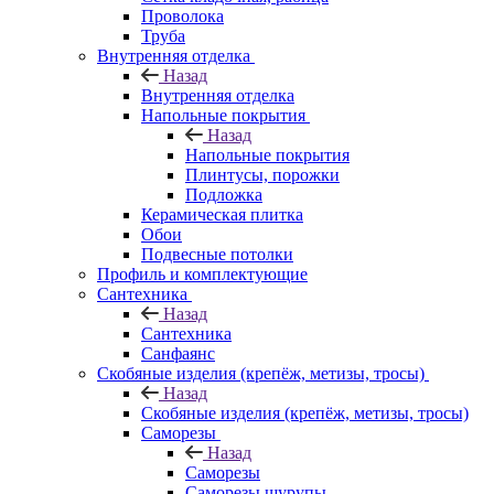
Проволока
Труба
Внутренняя отделка
Назад
Внутренняя отделка
Напольные покрытия
Назад
Напольные покрытия
Плинтусы, порожки
Подложка
Керамическая плитка
Обои
Подвесные потолки
Профиль и комплектующие
Сантехника
Назад
Сантехника
Санфаянс
Скобяные изделия (крепёж, метизы, тросы)
Назад
Скобяные изделия (крепёж, метизы, тросы)
Саморезы
Назад
Саморезы
Саморезы шурупы