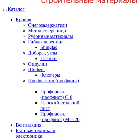
Каталог
Кровля
Снегозадержатели
Металлочерепица
Рулонные материалы
Гибкая черепица
Shinglas
Доборы, углы
Планки
Ондулин
Шифер
Флюгеры
Профнастил (профлист)
Профнастил
(профлист) С-8
Плоский стальной
лист
Профнастил
(профлист) МП-20
Вентиляция
Бытовая техника и
электроника