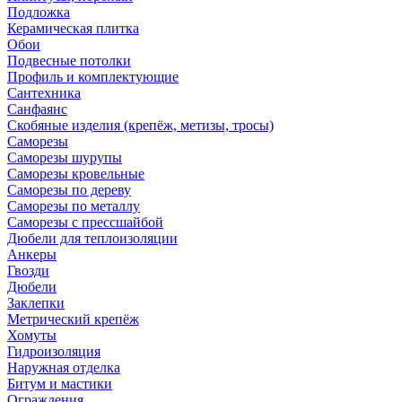
Подложка
Керамическая плитка
Обои
Подвесные потолки
Профиль и комплектующие
Сантехника
Санфаянс
Скобяные изделия (крепёж, метизы, тросы)
Саморезы
Саморезы шурупы
Саморезы кровельные
Саморезы по дереву
Саморезы по металлу
Саморезы с прессшайбой
Дюбели для теплоизоляции
Анкеры
Гвозди
Дюбели
Заклепки
Метрический крепёж
Хомуты
Гидроизоляция
Наружная отделка
Битум и мастики
Ограждения