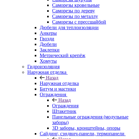
Саморезы кровельные
Саморезы по дереву
Саморезы по металлу
Саморезы с прессшайбой
Дюбели для теплоизоляции
Анкеры
Гвозди
Дюбели
Заклепки
Метрический крепёж
Хомуты
Гидроизоляция
Наружная отделка
Назад
Наружная отделка
Битум и мастики
Ограждения
Назад
Ограждения
Штакетник
Панельные ограждения (модульные
заборы)
3D заборы, кронштейны, опоры
Cайдинг, сэндвич-панели, термопанели