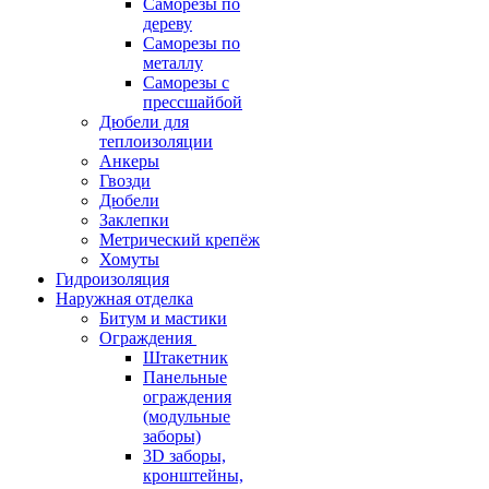
Саморезы по
дереву
Саморезы по
металлу
Саморезы с
прессшайбой
Дюбели для
теплоизоляции
Анкеры
Гвозди
Дюбели
Заклепки
Метрический крепёж
Хомуты
Гидроизоляция
Наружная отделка
Битум и мастики
Ограждения
Штакетник
Панельные
ограждения
(модульные
заборы)
3D заборы,
кронштейны,