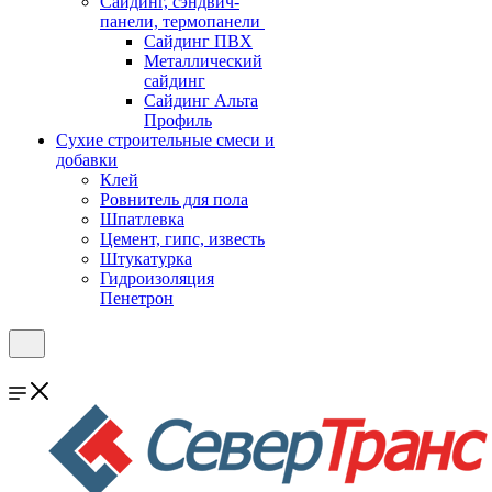
Cайдинг, сэндвич-
панели, термопанели
Сайдинг ПВХ
Металлический
сайдинг
Сайдинг Альта
Профиль
Сухие строительные смеси и
добавки
Клей
Ровнитель для пола
Шпатлевка
Цемент, гипс, известь
Штукатурка
Гидроизоляция
Пенетрон