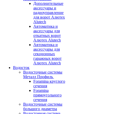
Дополнительные
аксессуары и
радиоуправление
для ворот Алютех
Alutech
Автоматика и
аксессуары для
откатных ворот
Алютех Alutech
Автоматика и
аксессуары для
секционных
гаражных ворот
Алютех Alutech
Водосток
Водосточные системы
Металл Профиль
Foramina круглого
сечения
Foramina
прямоугольного
сечения
Водосточные системы
большого диаметра
Водосточная система