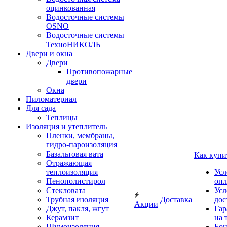
оцинкованная
Водосточные системы
OSNO
Водосточные системы
ТехноНИКОЛЬ
Двери и окна
Двери
Противопожарные
двери
Окна
Пиломатериал
Для сада
Теплицы
Изоляция и утеплитель
Пленки, мембраны,
гидро-пароизоляция
Базальтовая вата
Как купи
Отражающая
теплоизоляция
Усл
Пенополистирол
опл
Стекловата
Усл
Трубная изоляция
Доставка
дос
Акции
Джут, пакля, жгут
Гар
Керамзит
на 
Шумоизоляция
Бон