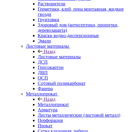
Растворители
Герметики, клей, пена монтажная, жидкие
гвозди
Грунтовки
Здоровый дом (антисептики, пропитки,
деревозащита)
Краски водно-дисперсионные
Эмали
Листовые материалы
Назад
Листовые материалы
ДСП
Гипсокартон
ДВП
ОСП
Сотовый поликарбонат
Фанера
Металлопрокат
Назад
Металлопрокат
Арматура
Листы металлические (листовой металл)
Перфорация
Прокат
Сетка кладочная, рабица