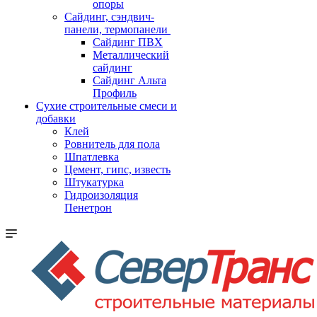
опоры
Cайдинг, сэндвич-
панели, термопанели
Сайдинг ПВХ
Металлический
сайдинг
Сайдинг Альта
Профиль
Сухие строительные смеси и
добавки
Клей
Ровнитель для пола
Шпатлевка
Цемент, гипс, известь
Штукатурка
Гидроизоляция
Пенетрон