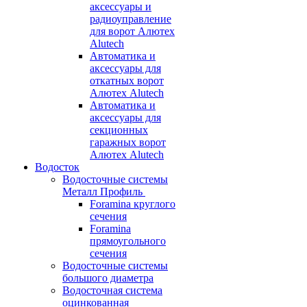
аксессуары и
радиоуправление
для ворот Алютех
Alutech
Автоматика и
аксессуары для
откатных ворот
Алютех Alutech
Автоматика и
аксессуары для
секционных
гаражных ворот
Алютех Alutech
Водосток
Водосточные системы
Металл Профиль
Foramina круглого
сечения
Foramina
прямоугольного
сечения
Водосточные системы
большого диаметра
Водосточная система
оцинкованная