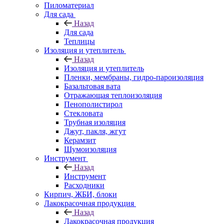
Пиломатериал
Для сада
Назад
Для сада
Теплицы
Изоляция и утеплитель
Назад
Изоляция и утеплитель
Пленки, мембраны, гидро-пароизоляция
Базальтовая вата
Отражающая теплоизоляция
Пенополистирол
Стекловата
Трубная изоляция
Джут, пакля, жгут
Керамзит
Шумоизоляция
Инструмент
Назад
Инструмент
Расходники
Кирпич, ЖБИ, блоки
Лакокрасочная продукция
Назад
Лакокрасочная продукция