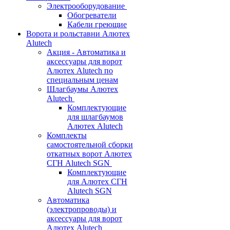
Электрооборудование
Обогреватели
Кабели греющие
Ворота и рольставни Алютех
Alutech
Акция - Автоматика и
аксессуары для ворот
Алютех Alutech по
специальным ценам
Шлагбаумы Алютех
Alutech
Комплектующие
для шлагбаумов
Алютех Alutech
Комплекты
самостоятельной сборки
откатных ворот Алютех
СГН Alutech SGN
Комплектующие
для Алютех СГН
Alutech SGN
Автоматика
(электропроводы) и
аксессуары для ворот
Алютех Alutech