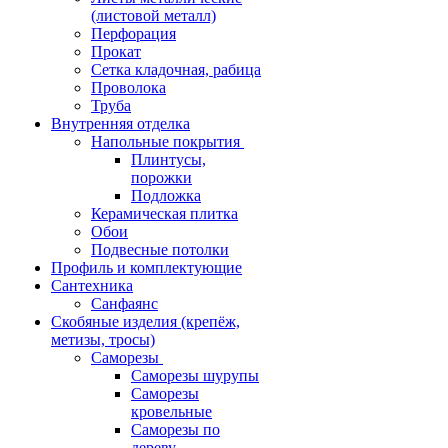
(листовой металл)
Перфорация
Прокат
Сетка кладочная, рабица
Проволока
Труба
Внутренняя отделка
Напольные покрытия
Плинтусы,
порожки
Подложка
Керамическая плитка
Обои
Подвесные потолки
Профиль и комплектующие
Сантехника
Санфаянс
Скобяные изделия (крепёж,
метизы, тросы)
Саморезы
Саморезы шурупы
Саморезы
кровельные
Саморезы по
дереву