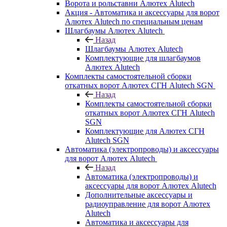
Ворота и рольставни Алютех Alutech
Акция - Автоматика и аксессуары для ворот
Алютех Alutech по специальным ценам
Шлагбаумы Алютех Alutech
Назад
Шлагбаумы Алютех Alutech
Комплектующие для шлагбаумов
Алютех Alutech
Комплекты самостоятельной сборки
откатных ворот Алютех СГН Alutech SGN
Назад
Комплекты самостоятельной сборки
откатных ворот Алютех СГН Alutech
SGN
Комплектующие для Алютех СГН
Alutech SGN
Автоматика (электропроводы) и аксессуары
для ворот Алютех Alutech
Назад
Автоматика (электропроводы) и
аксессуары для ворот Алютех Alutech
Дополнительные аксессуары и
радиоуправление для ворот Алютех
Alutech
Автоматика и аксессуары для