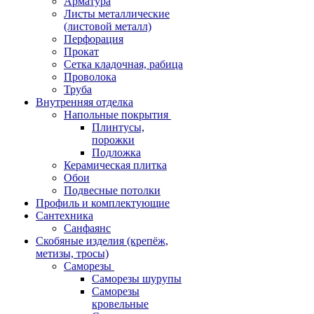
Арматура
Листы металлические
(листовой металл)
Перфорация
Прокат
Сетка кладочная, рабица
Проволока
Труба
Внутренняя отделка
Напольные покрытия
Плинтусы,
порожки
Подложка
Керамическая плитка
Обои
Подвесные потолки
Профиль и комплектующие
Сантехника
Санфаянс
Скобяные изделия (крепёж,
метизы, тросы)
Саморезы
Саморезы шурупы
Саморезы
кровельные