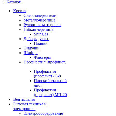
Каталог
Кровля
Снегозадержатели
Металлочерепица
Рулонные материалы
Гибкая черепица
Shinglas
Доборы, углы
Планки
Ондулин
Шифер
Флюгеры
Профнастил (профлист)
Профнастил
(профлист) С-8
Плоский стальной
лист
Профнастил
(профлист) МП-20
Вентиляция
Бытовая техника и
электроника
Электрооборудование