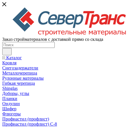
Заказ стройматериалов с доставкой прямо со склада
Каталог
Кровля
Снегозадержатели
Металлочерепица
Рулонные материалы
Гибкая черепица
Shinglas
Доборы, углы
Планки
Ондулин
Шифер
Флюгеры
Профнастил (профлист)
Профнастил (профлист) С-8