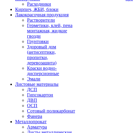
Расходники
Кирпич, ЖБИ, блоки
Лакокрасочная продукция
Растворители
Герметики, клей, пена
монтажная, жидкие
гвозди
Грунтовки
Здоровый дом
(антисептики,
пропитки,
деревозащита)
Краски водно-
дисперсионные
Эмали
Листовые материалы
ДСП
Гипсокартон
ДВП
ОСП
Сотовый поликарбонат
Фанера
Металлопрокат
Арматура
Листы металлические