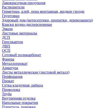
Лакокрасочная продукция
Растворители
Герметики, клей, пена монтажная, жидкие гвозди
Грунтовки
Здоровый дом (антисептики, пропитки, деревозащита)
Краски водно-дисперсионные
Эмали
Листовые материалы
ДСП
Гипсокартон
ДВП
ОСП
Сотовый поликарбонат
Фанера
Металлопрокат
Арматура
Листы металлические (листовой металл)
Перфорация
Прокат
Сетка кладочная, рабица
Проволока
Труба
Внутренняя отделка
Напольные покрытия
Плинтусы, порожки