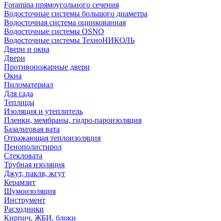
Foramina прямоугольного сечения
Водосточные системы большого диаметра
Водосточная система оцинкованная
Водосточные системы OSNO
Водосточные системы ТехноНИКОЛЬ
Двери и окна
Двери
Противопожарные двери
Окна
Пиломатериал
Для сада
Теплицы
Изоляция и утеплитель
Пленки, мембраны, гидро-пароизоляция
Базальтовая вата
Отражающая теплоизоляция
Пенополистирол
Стекловата
Трубная изоляция
Джут, пакля, жгут
Керамзит
Шумоизоляция
Инструмент
Расходники
Кирпич, ЖБИ, блоки