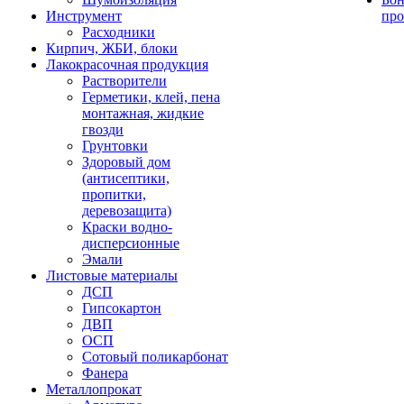
Инструмент
про
Расходники
Кирпич, ЖБИ, блоки
Лакокрасочная продукция
Растворители
Герметики, клей, пена
монтажная, жидкие
гвозди
Грунтовки
Здоровый дом
(антисептики,
пропитки,
деревозащита)
Краски водно-
дисперсионные
Эмали
Листовые материалы
ДСП
Гипсокартон
ДВП
ОСП
Сотовый поликарбонат
Фанера
Металлопрокат