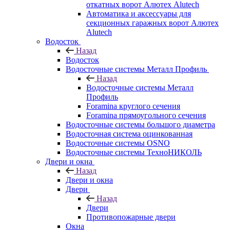
откатных ворот Алютех Alutech
Автоматика и аксессуары для
секционных гаражных ворот Алютех
Alutech
Водосток
Назад
Водосток
Водосточные системы Металл Профиль
Назад
Водосточные системы Металл
Профиль
Foramina круглого сечения
Foramina прямоугольного сечения
Водосточные системы большого диаметра
Водосточная система оцинкованная
Водосточные системы OSNO
Водосточные системы ТехноНИКОЛЬ
Двери и окна
Назад
Двери и окна
Двери
Назад
Двери
Противопожарные двери
Окна