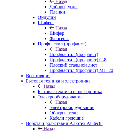
Назад
Доборы, углы
Планки
Ондулин
Шифер
Назад
Шифер
Флюгеры
Профнастил (профлист)
Назад
Профнастил (профлист)
Профнастил (профлист) С-8
Плоский стальной лист
Профнастил (профлист) МП-20
Вентиляция
Бытовая техника и электроника
Назад
Бытовая техника и электроника
Электрооборудование
Назад
Электрооборудование
Обогреватели
Кабели греющие
Ворота и рольставни Алютех Alutech
Назад