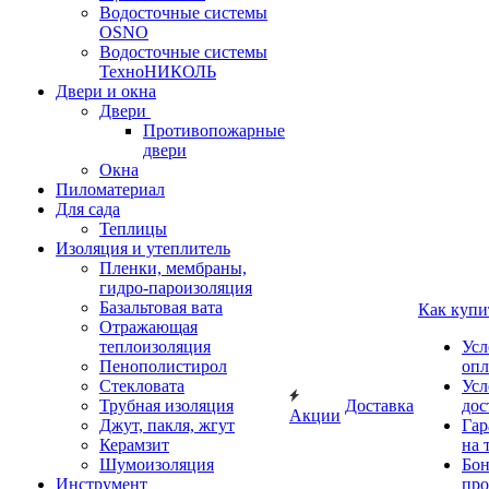
Водосточные системы
OSNO
Водосточные системы
ТехноНИКОЛЬ
Двери и окна
Двери
Противопожарные
двери
Окна
Пиломатериал
Для сада
Теплицы
Изоляция и утеплитель
Пленки, мембраны,
гидро-пароизоляция
Базальтовая вата
Как купи
Отражающая
теплоизоляция
Усл
Пенополистирол
опл
Стекловата
Усл
Трубная изоляция
Доставка
дос
Акции
Джут, пакля, жгут
Гар
Керамзит
на 
Шумоизоляция
Бон
Инструмент
про