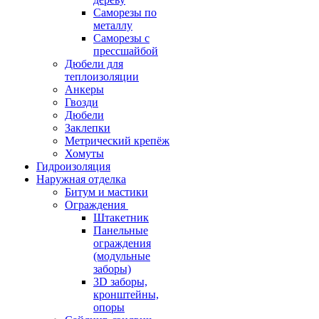
Саморезы по
металлу
Саморезы с
прессшайбой
Дюбели для
теплоизоляции
Анкеры
Гвозди
Дюбели
Заклепки
Метрический крепёж
Хомуты
Гидроизоляция
Наружная отделка
Битум и мастики
Ограждения
Штакетник
Панельные
ограждения
(модульные
заборы)
3D заборы,
кронштейны,
опоры