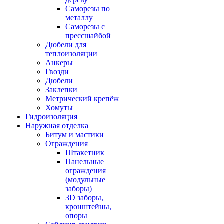
Саморезы по
металлу
Саморезы с
прессшайбой
Дюбели для
теплоизоляции
Анкеры
Гвозди
Дюбели
Заклепки
Метрический крепёж
Хомуты
Гидроизоляция
Наружная отделка
Битум и мастики
Ограждения
Штакетник
Панельные
ограждения
(модульные
заборы)
3D заборы,
кронштейны,
опоры