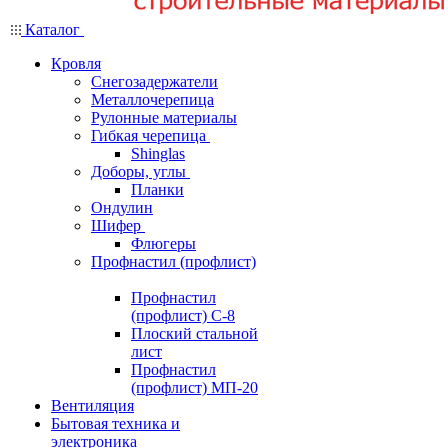
Каталог
Кровля
Снегозадержатели
Металлочерепица
Рулонные материалы
Гибкая черепица
Shinglas
Доборы, углы
Планки
Ондулин
Шифер
Флюгеры
Профнастил (профлист)
Профнастил
(профлист) С-8
Плоский стальной
лист
Профнастил
(профлист) МП-20
Вентиляция
Бытовая техника и
электроника