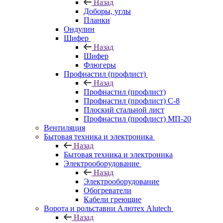
Назад
Доборы, углы
Планки
Ондулин
Шифер
Назад
Шифер
Флюгеры
Профнастил (профлист)
Назад
Профнастил (профлист)
Профнастил (профлист) С-8
Плоский стальной лист
Профнастил (профлист) МП-20
Вентиляция
Бытовая техника и электроника
Назад
Бытовая техника и электроника
Электрооборудование
Назад
Электрооборудование
Обогреватели
Кабели греющие
Ворота и рольставни Алютех Alutech
Назад