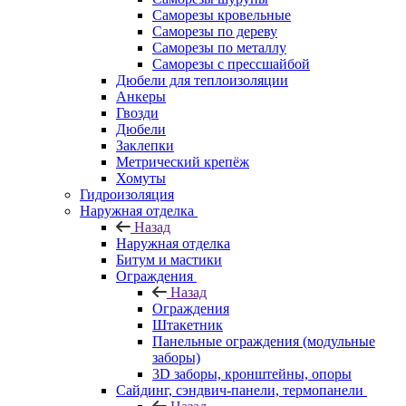
Саморезы кровельные
Саморезы по дереву
Саморезы по металлу
Саморезы с прессшайбой
Дюбели для теплоизоляции
Анкеры
Гвозди
Дюбели
Заклепки
Метрический крепёж
Хомуты
Гидроизоляция
Наружная отделка
Назад
Наружная отделка
Битум и мастики
Ограждения
Назад
Ограждения
Штакетник
Панельные ограждения (модульные
заборы)
3D заборы, кронштейны, опоры
Cайдинг, сэндвич-панели, термопанели