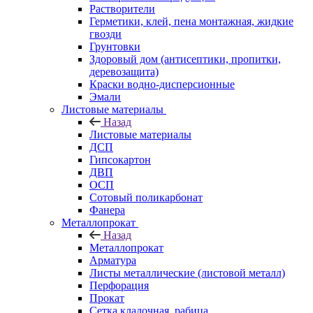
Растворители
Герметики, клей, пена монтажная, жидкие
гвозди
Грунтовки
Здоровый дом (антисептики, пропитки,
деревозащита)
Краски водно-дисперсионные
Эмали
Листовые материалы
Назад
Листовые материалы
ДСП
Гипсокартон
ДВП
ОСП
Сотовый поликарбонат
Фанера
Металлопрокат
Назад
Металлопрокат
Арматура
Листы металлические (листовой металл)
Перфорация
Прокат
Сетка кладочная, рабица