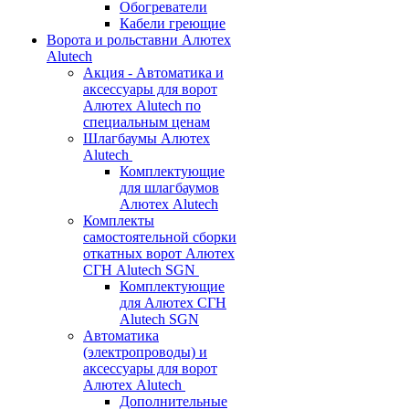
Обогреватели
Кабели греющие
Ворота и рольставни Алютех
Alutech
Акция - Автоматика и
аксессуары для ворот
Алютех Alutech по
специальным ценам
Шлагбаумы Алютех
Alutech
Комплектующие
для шлагбаумов
Алютех Alutech
Комплекты
самостоятельной сборки
откатных ворот Алютех
СГН Alutech SGN
Комплектующие
для Алютех СГН
Alutech SGN
Автоматика
(электропроводы) и
аксессуары для ворот
Алютех Alutech
Дополнительные