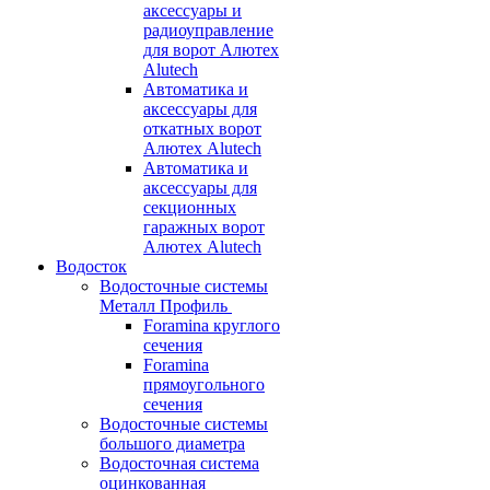
аксессуары и
радиоуправление
для ворот Алютех
Alutech
Автоматика и
аксессуары для
откатных ворот
Алютех Alutech
Автоматика и
аксессуары для
секционных
гаражных ворот
Алютех Alutech
Водосток
Водосточные системы
Металл Профиль
Foramina круглого
сечения
Foramina
прямоугольного
сечения
Водосточные системы
большого диаметра
Водосточная система
оцинкованная