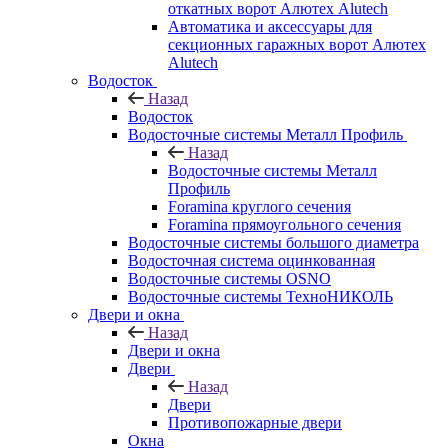
откатных ворот Алютех Alutech
Автоматика и аксессуары для
секционных гаражных ворот Алютех
Alutech
Водосток
Назад
Водосток
Водосточные системы Металл Профиль
Назад
Водосточные системы Металл
Профиль
Foramina круглого сечения
Foramina прямоугольного сечения
Водосточные системы большого диаметра
Водосточная система оцинкованная
Водосточные системы OSNO
Водосточные системы ТехноНИКОЛЬ
Двери и окна
Назад
Двери и окна
Двери
Назад
Двери
Противопожарные двери
Окна