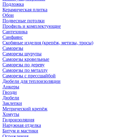
Подложка
Керамическая плитка
Обои
Подвесные потолки
Профиль и комплектующие
Сантехника
Санфаянс
Скобяные изделия (крепёж, метизы, тросы)
Саморезы
Саморезы шурупы
Саморезы кровельные
Саморезы по дереву
Саморезы по металлу
Саморезы с прессшайбой
Дюбели для теплоизоляции
Анкеры
Гвозди
Дюбели
Заклепки
Метрический крепёж
Хомуты
Гидроизоляция
Наружная отделка
Битум и мастики
Ограждения