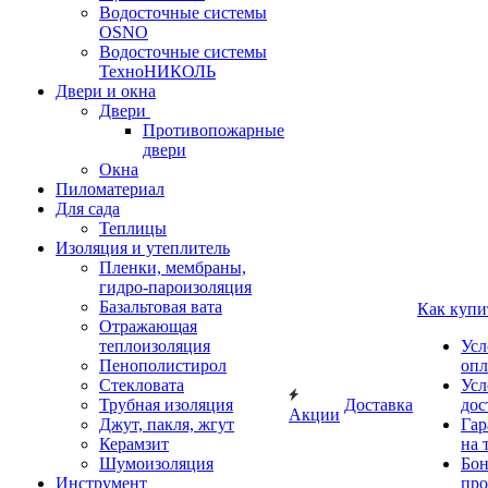
Водосточные системы
OSNO
Водосточные системы
ТехноНИКОЛЬ
Двери и окна
Двери
Противопожарные
двери
Окна
Пиломатериал
Для сада
Теплицы
Изоляция и утеплитель
Пленки, мембраны,
гидро-пароизоляция
Базальтовая вата
Как купи
Отражающая
теплоизоляция
Усл
Пенополистирол
опл
Стекловата
Усл
Трубная изоляция
Доставка
дос
Акции
Джут, пакля, жгут
Гар
Керамзит
на 
Шумоизоляция
Бон
Инструмент
про