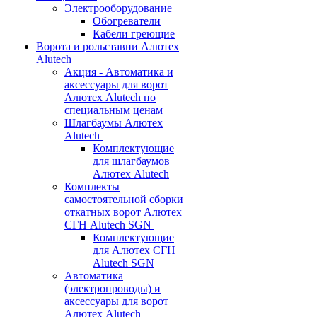
Электрооборудование
Обогреватели
Кабели греющие
Ворота и рольставни Алютех
Alutech
Акция - Автоматика и
аксессуары для ворот
Алютех Alutech по
специальным ценам
Шлагбаумы Алютех
Alutech
Комплектующие
для шлагбаумов
Алютех Alutech
Комплекты
самостоятельной сборки
откатных ворот Алютех
СГН Alutech SGN
Комплектующие
для Алютех СГН
Alutech SGN
Автоматика
(электропроводы) и
аксессуары для ворот
Алютех Alutech