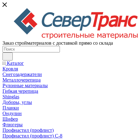
Заказ стройматериалов с доставкой прямо со склада
Каталог
Кровля
Снегозадержатели
Металлочерепица
Рулонные материалы
Гибкая черепица
Shinglas
Доборы, углы
Планки
Ондулин
Шифер
Флюгеры
Профнастил (профлист)
Профнастил (профлист) С-8