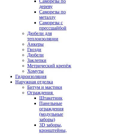
Саморезы по
дереву
Саморезы по
металлу
Саморезы с
прессшайбой
Дюбели для
теплоизоляции
Анкеры
Гвозди
Дюбели
Заклепки
Метрический крепёж
Хомуты
Гидроизоляция
Наружная отделка
Битум и мастики
Ограждения
Штакетник
Панельные
ограждения
(модульные
заборы)
3D заборы,
кронштейны,