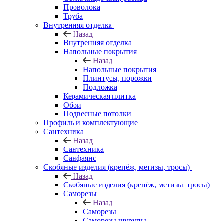
Проволока
Труба
Внутренняя отделка
Назад
Внутренняя отделка
Напольные покрытия
Назад
Напольные покрытия
Плинтусы, порожки
Подложка
Керамическая плитка
Обои
Подвесные потолки
Профиль и комплектующие
Сантехника
Назад
Сантехника
Санфаянс
Скобяные изделия (крепёж, метизы, тросы)
Назад
Скобяные изделия (крепёж, метизы, тросы)
Саморезы
Назад
Саморезы
Саморезы шурупы