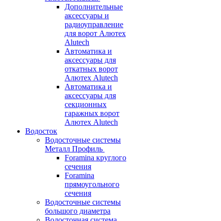
Дополнительные
аксессуары и
радиоуправление
для ворот Алютех
Alutech
Автоматика и
аксессуары для
откатных ворот
Алютех Alutech
Автоматика и
аксессуары для
секционных
гаражных ворот
Алютех Alutech
Водосток
Водосточные системы
Металл Профиль
Foramina круглого
сечения
Foramina
прямоугольного
сечения
Водосточные системы
большого диаметра
Водосточная система