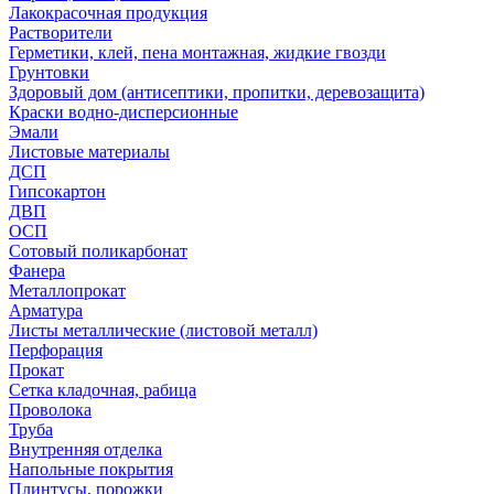
Лакокрасочная продукция
Растворители
Герметики, клей, пена монтажная, жидкие гвозди
Грунтовки
Здоровый дом (антисептики, пропитки, деревозащита)
Краски водно-дисперсионные
Эмали
Листовые материалы
ДСП
Гипсокартон
ДВП
ОСП
Сотовый поликарбонат
Фанера
Металлопрокат
Арматура
Листы металлические (листовой металл)
Перфорация
Прокат
Сетка кладочная, рабица
Проволока
Труба
Внутренняя отделка
Напольные покрытия
Плинтусы, порожки