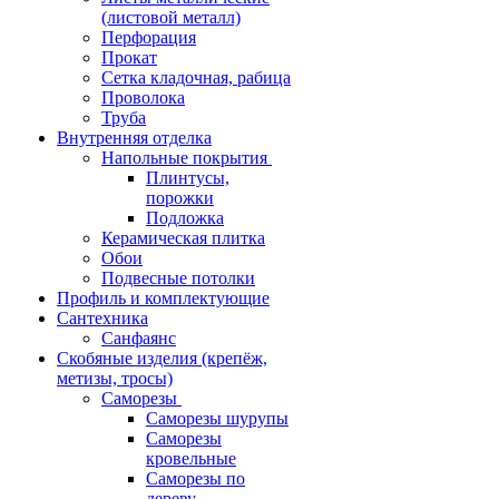
(листовой металл)
Перфорация
Прокат
Сетка кладочная, рабица
Проволока
Труба
Внутренняя отделка
Напольные покрытия
Плинтусы,
порожки
Подложка
Керамическая плитка
Обои
Подвесные потолки
Профиль и комплектующие
Сантехника
Санфаянс
Скобяные изделия (крепёж,
метизы, тросы)
Саморезы
Саморезы шурупы
Саморезы
кровельные
Саморезы по
дереву