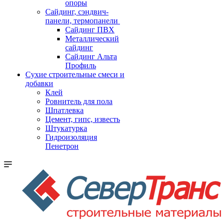
опоры
Cайдинг, сэндвич-
панели, термопанели
Сайдинг ПВХ
Металлический
сайдинг
Сайдинг Альта
Профиль
Сухие строительные смеси и
добавки
Клей
Ровнитель для пола
Шпатлевка
Цемент, гипс, известь
Штукатурка
Гидроизоляция
Пенетрон