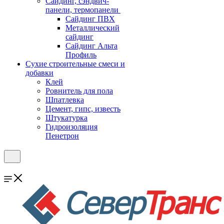
Cайдинг, сэндвич-
панели, термопанели
Сайдинг ПВХ
Металлический
сайдинг
Сайдинг Альта
Профиль
Сухие строительные смеси и
добавки
Клей
Ровнитель для пола
Шпатлевка
Цемент, гипс, известь
Штукатурка
Гидроизоляция
Пенетрон