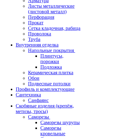
Арматура
Листы металлические
(листовой металл)
Перфорация
Прокат
Сетка кладочная, рабица
Проволока
Труба
Внутренняя отделка
Напольные покрытия
Плинтусы,
порожки
Подложка
Керамическая плитка
Обои
Подвесные потолки
Профиль и комплектующие
Сантехника
Санфаянс
Скобяные изделия (крепёж,
метизы, тросы)
Саморезы
Саморезы шурупы
Саморезы
кровельные