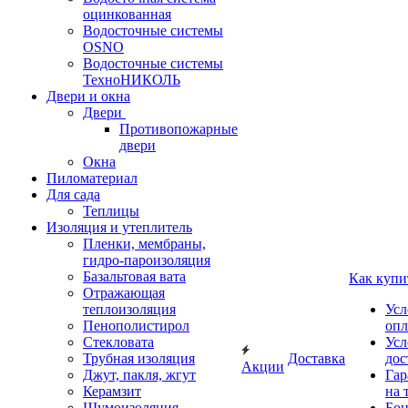
оцинкованная
Водосточные системы
OSNO
Водосточные системы
ТехноНИКОЛЬ
Двери и окна
Двери
Противопожарные
двери
Окна
Пиломатериал
Для сада
Теплицы
Изоляция и утеплитель
Пленки, мембраны,
гидро-пароизоляция
Базальтовая вата
Как купи
Отражающая
теплоизоляция
Усл
Пенополистирол
опл
Стекловата
Усл
Трубная изоляция
Доставка
дос
Акции
Джут, пакля, жгут
Гар
Керамзит
на 
Шумоизоляция
Бон