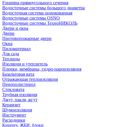
Foramina прямоугольного сечения
Водосточные системы большого диаметра
Водосточная система оцинкованная
Водосточные системы OSNO
Водосточные системы ТехноНИКОЛЬ
Двери и окна
Двери
Противопожарные двери
Окна
Пиломатериал
Для сада
Теплицы
Изоляция и утеплитель
Пленки, мембраны, гидро-пароизоляция
Базальтовая вата
Отражающая теплоизоляция
Пенополистирол
Стекловата
Трубная изоляция
Джут, пакля, жгут
Керамзит
Шумоизоляция
Инструмент
Расходники
Кирпич, ЖБИ, блоки