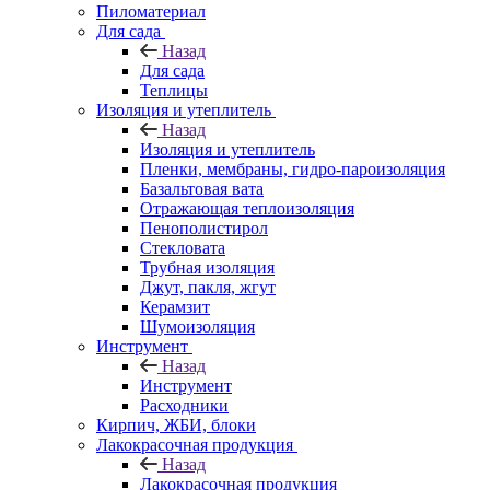
Пиломатериал
Для сада
Назад
Для сада
Теплицы
Изоляция и утеплитель
Назад
Изоляция и утеплитель
Пленки, мембраны, гидро-пароизоляция
Базальтовая вата
Отражающая теплоизоляция
Пенополистирол
Стекловата
Трубная изоляция
Джут, пакля, жгут
Керамзит
Шумоизоляция
Инструмент
Назад
Инструмент
Расходники
Кирпич, ЖБИ, блоки
Лакокрасочная продукция
Назад
Лакокрасочная продукция