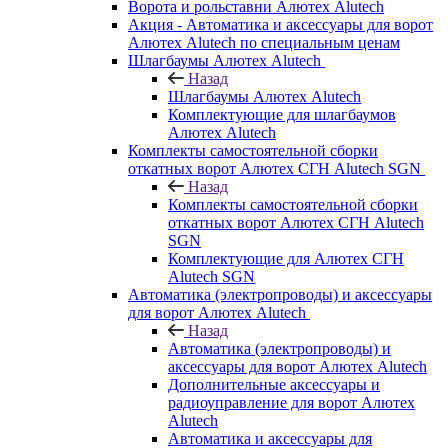
Ворота и рольставни Алютех Alutech
Акция - Автоматика и аксессуары для ворот
Алютех Alutech по специальным ценам
Шлагбаумы Алютех Alutech
Назад
Шлагбаумы Алютех Alutech
Комплектующие для шлагбаумов
Алютех Alutech
Комплекты самостоятельной сборки
откатных ворот Алютех СГН Alutech SGN
Назад
Комплекты самостоятельной сборки
откатных ворот Алютех СГН Alutech
SGN
Комплектующие для Алютех СГН
Alutech SGN
Автоматика (электропроводы) и аксессуары
для ворот Алютех Alutech
Назад
Автоматика (электропроводы) и
аксессуары для ворот Алютех Alutech
Дополнительные аксессуары и
радиоуправление для ворот Алютех
Alutech
Автоматика и аксессуары для