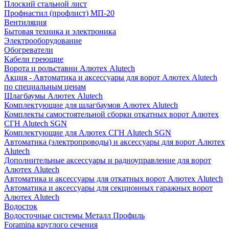
Плоский стальной лист
Профнастил (профлист) МП-20
Вентиляция
Бытовая техника и электроника
Электрооборудование
Обогреватели
Кабели греющие
Ворота и рольставни Алютех Alutech
Акция - Автоматика и аксессуары для ворот Алютех Alutech
по специальным ценам
Шлагбаумы Алютех Alutech
Комплектующие для шлагбаумов Алютех Alutech
Комплекты самостоятельной сборки откатных ворот Алютех
СГН Alutech SGN
Комплектующие для Алютех СГН Alutech SGN
Автоматика (электропроводы) и аксессуары для ворот Алютех
Alutech
Дополнительные аксессуары и радиоуправление для ворот
Алютех Alutech
Автоматика и аксессуары для откатных ворот Алютех Alutech
Автоматика и аксессуары для секционных гаражных ворот
Алютех Alutech
Водосток
Водосточные системы Металл Профиль
Foramina круглого сечения