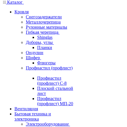
Каталог
Кровля
Снегозадержатели
Металлочерепица
Рулонные материалы
Гибкая черепица
Shinglas
Доборы, углы
Планки
Ондулин
Шифер
Флюгеры
Профнастил (профлист)
Профнастил
(профлист) С-8
Плоский стальной
лист
Профнастил
(профлист) МП-20
Вентиляция
Бытовая техника и
электроника
Электрооборудование