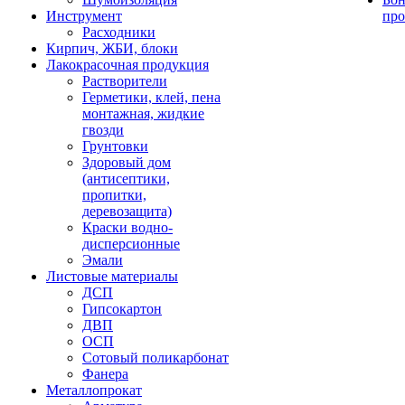
Инструмент
про
Расходники
Кирпич, ЖБИ, блоки
Лакокрасочная продукция
Растворители
Герметики, клей, пена
монтажная, жидкие
гвозди
Грунтовки
Здоровый дом
(антисептики,
пропитки,
деревозащита)
Краски водно-
дисперсионные
Эмали
Листовые материалы
ДСП
Гипсокартон
ДВП
ОСП
Сотовый поликарбонат
Фанера
Металлопрокат