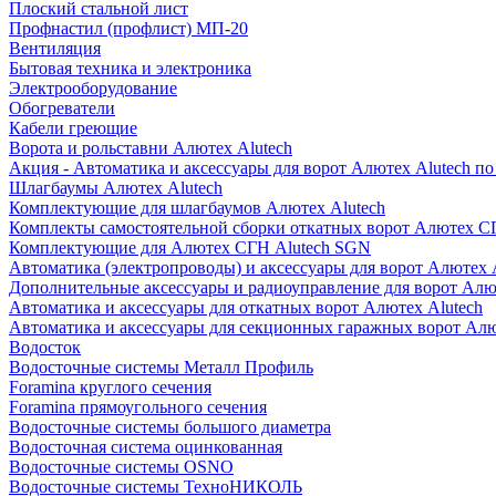
Плоский стальной лист
Профнастил (профлист) МП-20
Вентиляция
Бытовая техника и электроника
Электрооборудование
Обогреватели
Кабели греющие
Ворота и рольставни Алютех Alutech
Акция - Автоматика и аксессуары для ворот Алютех Alutech п
Шлагбаумы Алютех Alutech
Комплектующие для шлагбаумов Алютех Alutech
Комплекты самостоятельной сборки откатных ворот Алютех С
Комплектующие для Алютех СГН Alutech SGN
Автоматика (электропроводы) и аксессуары для ворот Алютех 
Дополнительные аксессуары и радиоуправление для ворот Алю
Автоматика и аксессуары для откатных ворот Алютех Alutech
Автоматика и аксессуары для секционных гаражных ворот Алю
Водосток
Водосточные системы Металл Профиль
Foramina круглого сечения
Foramina прямоугольного сечения
Водосточные системы большого диаметра
Водосточная система оцинкованная
Водосточные системы OSNO
Водосточные системы ТехноНИКОЛЬ