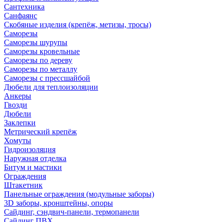
Сантехника
Санфаянс
Скобяные изделия (крепёж, метизы, тросы)
Саморезы
Саморезы шурупы
Саморезы кровельные
Саморезы по дереву
Саморезы по металлу
Саморезы с прессшайбой
Дюбели для теплоизоляции
Анкеры
Гвозди
Дюбели
Заклепки
Метрический крепёж
Хомуты
Гидроизоляция
Наружная отделка
Битум и мастики
Ограждения
Штакетник
Панельные ограждения (модульные заборы)
3D заборы, кронштейны, опоры
Cайдинг, сэндвич-панели, термопанели
Сайдинг ПВХ