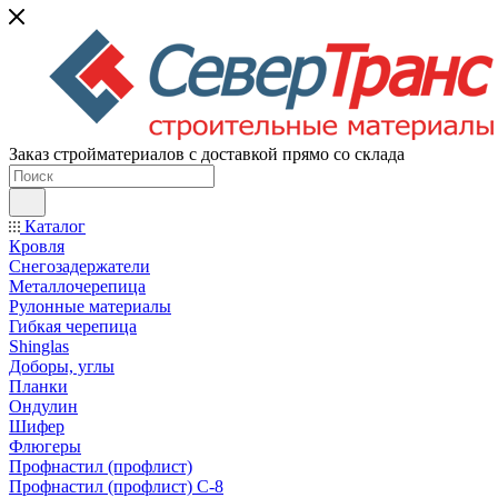
Заказ стройматериалов с доставкой прямо со склада
Каталог
Кровля
Снегозадержатели
Металлочерепица
Рулонные материалы
Гибкая черепица
Shinglas
Доборы, углы
Планки
Ондулин
Шифер
Флюгеры
Профнастил (профлист)
Профнастил (профлист) С-8