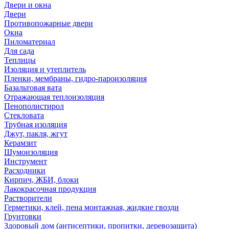
Двери и окна
Двери
Противопожарные двери
Окна
Пиломатериал
Для сада
Теплицы
Изоляция и утеплитель
Пленки, мембраны, гидро-пароизоляция
Базальтовая вата
Отражающая теплоизоляция
Пенополистирол
Стекловата
Трубная изоляция
Джут, пакля, жгут
Керамзит
Шумоизоляция
Инструмент
Расходники
Кирпич, ЖБИ, блоки
Лакокрасочная продукция
Растворители
Герметики, клей, пена монтажная, жидкие гвозди
Грунтовки
Здоровый дом (антисептики, пропитки, деревозащита)