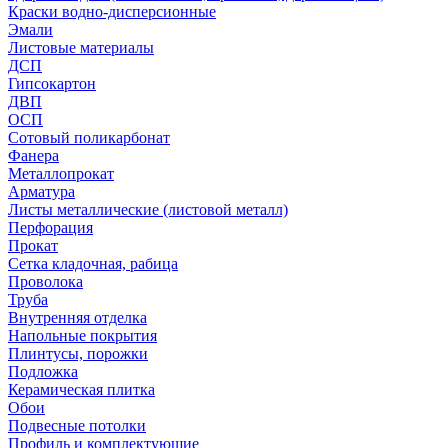
Краски водно-дисперсионные
Эмали
Листовые материалы
ДСП
Гипсокартон
ДВП
ОСП
Сотовый поликарбонат
Фанера
Металлопрокат
Арматура
Листы металлические (листовой металл)
Перфорация
Прокат
Сетка кладочная, рабица
Проволока
Труба
Внутренняя отделка
Напольные покрытия
Плинтусы, порожки
Подложка
Керамическая плитка
Обои
Подвесные потолки
Профиль и комплектующие