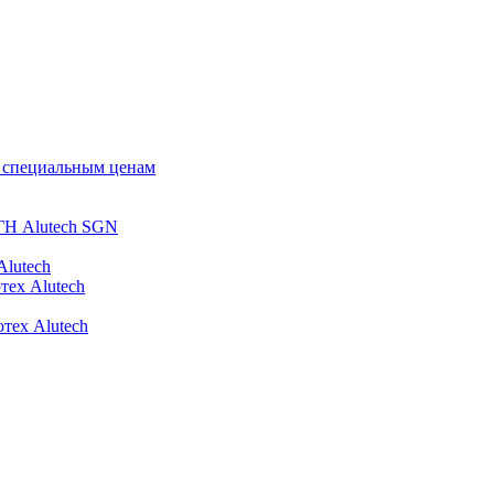
о специальным ценам
ГН Alutech SGN
Alutech
тех Alutech
тех Alutech