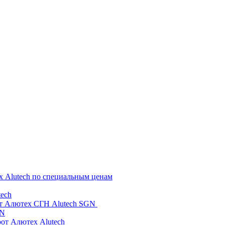
х Alutech по специальным ценам
ech
от Алютех СГН Alutech SGN
GN
рот Алютех Alutech