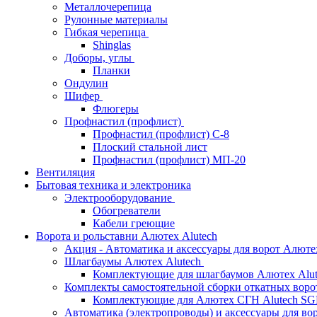
Металлочерепица
Рулонные материалы
Гибкая черепица
Shinglas
Доборы, углы
Планки
Ондулин
Шифер
Флюгеры
Профнастил (профлист)
Профнастил (профлист) С-8
Плоский стальной лист
Профнастил (профлист) МП-20
Вентиляция
Бытовая техника и электроника
Электрооборудование
Обогреватели
Кабели греющие
Ворота и рольставни Алютех Alutech
Акция - Автоматика и аксессуары для ворот Алюте
Шлагбаумы Алютех Alutech
Комплектующие для шлагбаумов Алютех Alut
Комплекты самостоятельной сборки откатных вор
Комплектующие для Алютех СГН Alutech S
Автоматика (электропроводы) и аксессуары для во