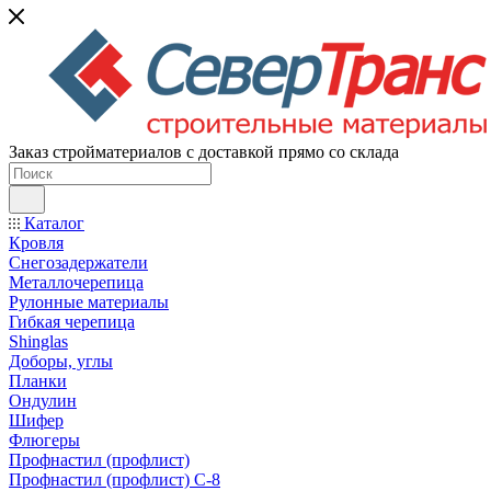
Заказ стройматериалов с доставкой прямо со склада
Каталог
Кровля
Снегозадержатели
Металлочерепица
Рулонные материалы
Гибкая черепица
Shinglas
Доборы, углы
Планки
Ондулин
Шифер
Флюгеры
Профнастил (профлист)
Профнастил (профлист) С-8