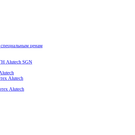
о специальным ценам
ГН Alutech SGN
Alutech
тех Alutech
тех Alutech