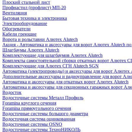
Плоский стальной лист
Профнастил (профлист) МП-20
Вентиляция
Бытовая техника и электроника
Электрооборудование
Обогреватели
Кабели греющие
Ворота и рольставни Алютех Alutech
Акция - Автоматика и аксессуары для ворот Алютех Alutech п
Шлагбаумы Алютех Alutech
Комплектующие для шлагбаумов Алютех Alutech
Комплекты самостоятельной сборки откатных ворот Алютех С
Комплектующие для Алютех СГН Alutech SGN
Автоматика (электропроводы) и аксессуары для ворот Алютех 
Дополнительные аксессуары и радиоуправление для ворот Алю
Автоматика и аксессуары для откатных ворот Алютех Alutech
Автоматика и аксессуары для секционных гаражных ворот Алю
Водосток
Водосточные системы Металл Профиль
Foramina круглого сечения
Foramina прямоугольного сечения
Водосточные системы большого диаметра
Водосточная система оцинкованная
Водосточные системы OSNO
Водосточные системы ТехноНИКОЛЬ