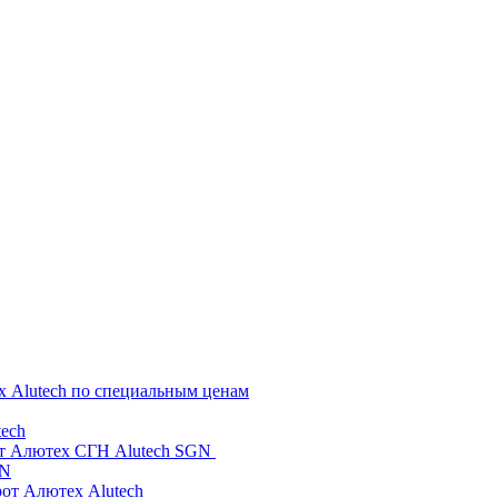
х Alutech по специальным ценам
ech
от Алютех СГН Alutech SGN
GN
рот Алютех Alutech