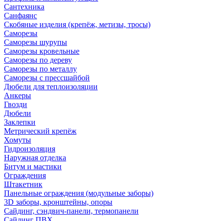
Сантехника
Санфаянс
Скобяные изделия (крепёж, метизы, тросы)
Саморезы
Саморезы шурупы
Саморезы кровельные
Саморезы по дереву
Саморезы по металлу
Саморезы с прессшайбой
Дюбели для теплоизоляции
Анкеры
Гвозди
Дюбели
Заклепки
Метрический крепёж
Хомуты
Гидроизоляция
Наружная отделка
Битум и мастики
Ограждения
Штакетник
Панельные ограждения (модульные заборы)
3D заборы, кронштейны, опоры
Cайдинг, сэндвич-панели, термопанели
Сайдинг ПВХ