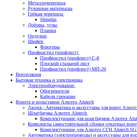
Металлочерепица
Рулонные материалы
Гибкая черепица
Shinglas
Доборы, углы
Планки
Ондулин
Шифер
Флюгеры
Профнастил (профлист)
Профнастил (профлист) С-8
Плоский стальной лист
Профнастил (профлист) МП-20
Вентиляция
Бытовая техника и электроника
Электрооборудование
Обогреватели
Кабели греющие
Ворота и рольставни Алютех Alutech
Акция - Автоматика и аксессуары для ворот Алюте
Шлагбаумы Алютех Alutech
Комплектующие для шлагбаумов Алютех Alut
Комплекты самостоятельной сборки откатных вор
Комплектующие для Алютех СГН Alutech S
Автоматика (электропроводы) и аксессуары для во