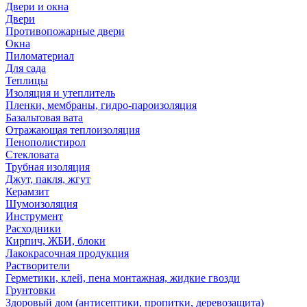
Двери и окна
Двери
Противопожарные двери
Окна
Пиломатериал
Для сада
Теплицы
Изоляция и утеплитель
Пленки, мембраны, гидро-пароизоляция
Базальтовая вата
Отражающая теплоизоляция
Пенополистирол
Стекловата
Трубная изоляция
Джут, пакля, жгут
Керамзит
Шумоизоляция
Инструмент
Расходники
Кирпич, ЖБИ, блоки
Лакокрасочная продукция
Растворители
Герметики, клей, пена монтажная, жидкие гвозди
Грунтовки
Здоровый дом (антисептики, пропитки, деревозащита)