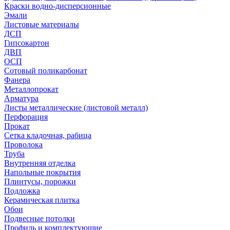
Краски водно-дисперсионные
Эмали
Листовые материалы
ДСП
Гипсокартон
ДВП
ОСП
Сотовый поликарбонат
Фанера
Металлопрокат
Арматура
Листы металлические (листовой металл)
Перфорация
Прокат
Сетка кладочная, рабица
Проволока
Труба
Внутренняя отделка
Напольные покрытия
Плинтусы, порожки
Подложка
Керамическая плитка
Обои
Подвесные потолки
Профиль и комплектующие