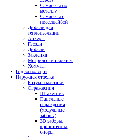
Саморезы по
металлу
Саморезы с
прессшайбой
Дюбели для
теплоизоляции
Анкеры
Гвозди
Дюбели
Заклепки
Метрический крепёж
Хомуты
Гидроизоляция
Наружная отделка
Битум и мастики
Ограждения
Штакетник
Панельные
ограждения
(модульные
заборы)
3D заборы,
кронштейны,
опоры