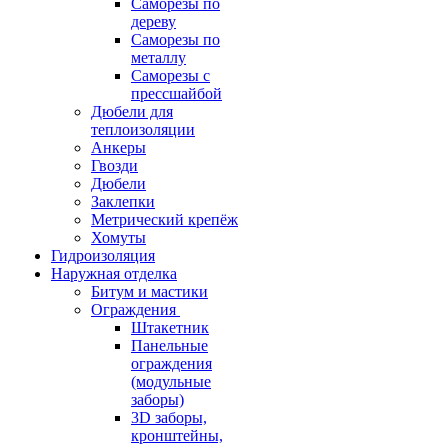
Саморезы по
дереву
Саморезы по
металлу
Саморезы с
прессшайбой
Дюбели для
теплоизоляции
Анкеры
Гвозди
Дюбели
Заклепки
Метрический крепёж
Хомуты
Гидроизоляция
Наружная отделка
Битум и мастики
Ограждения
Штакетник
Панельные
ограждения
(модульные
заборы)
3D заборы,
кронштейны,