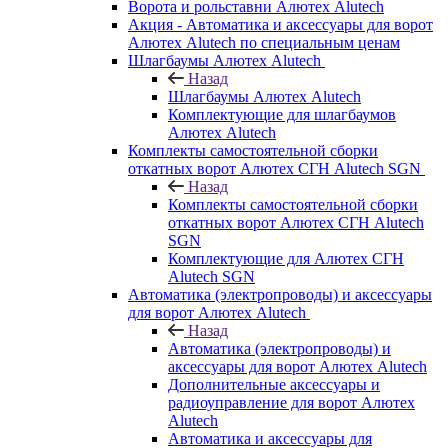
Ворота и рольставни Алютех Alutech
Акция - Автоматика и аксессуары для ворот
Алютех Alutech по специальным ценам
Шлагбаумы Алютех Alutech
Назад
Шлагбаумы Алютех Alutech
Комплектующие для шлагбаумов
Алютех Alutech
Комплекты самостоятельной сборки
откатных ворот Алютех СГН Alutech SGN
Назад
Комплекты самостоятельной сборки
откатных ворот Алютех СГН Alutech
SGN
Комплектующие для Алютех СГН
Alutech SGN
Автоматика (электропроводы) и аксессуары
для ворот Алютех Alutech
Назад
Автоматика (электропроводы) и
аксессуары для ворот Алютех Alutech
Дополнительные аксессуары и
радиоуправление для ворот Алютех
Alutech
Автоматика и аксессуары для