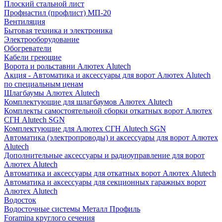
Плоский стальной лист
Профнастил (профлист) МП-20
Вентиляция
Бытовая техника и электроника
Электрооборудование
Обогреватели
Кабели греющие
Ворота и рольставни Алютех Alutech
Акция - Автоматика и аксессуары для ворот Алютех Alutech
по специальным ценам
Шлагбаумы Алютех Alutech
Комплектующие для шлагбаумов Алютех Alutech
Комплекты самостоятельной сборки откатных ворот Алютех
СГН Alutech SGN
Комплектующие для Алютех СГН Alutech SGN
Автоматика (электропроводы) и аксессуары для ворот Алютех
Alutech
Дополнительные аксессуары и радиоуправление для ворот
Алютех Alutech
Автоматика и аксессуары для откатных ворот Алютех Alutech
Автоматика и аксессуары для секционных гаражных ворот
Алютех Alutech
Водосток
Водосточные системы Металл Профиль
Foramina круглого сечения