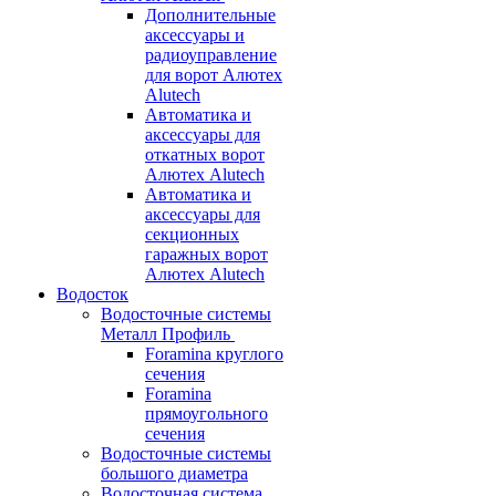
Дополнительные
аксессуары и
радиоуправление
для ворот Алютех
Alutech
Автоматика и
аксессуары для
откатных ворот
Алютех Alutech
Автоматика и
аксессуары для
секционных
гаражных ворот
Алютех Alutech
Водосток
Водосточные системы
Металл Профиль
Foramina круглого
сечения
Foramina
прямоугольного
сечения
Водосточные системы
большого диаметра
Водосточная система