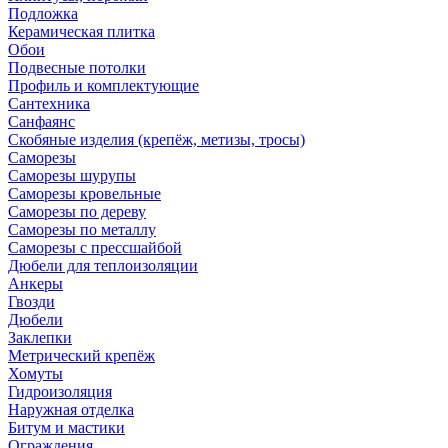
Подложка
Керамическая плитка
Обои
Подвесные потолки
Профиль и комплектующие
Сантехника
Санфаянс
Скобяные изделия (крепёж, метизы, тросы)
Саморезы
Саморезы шурупы
Саморезы кровельные
Саморезы по дереву
Саморезы по металлу
Саморезы с прессшайбой
Дюбели для теплоизоляции
Анкеры
Гвозди
Дюбели
Заклепки
Метрический крепёж
Хомуты
Гидроизоляция
Наружная отделка
Битум и мастики
Ограждения