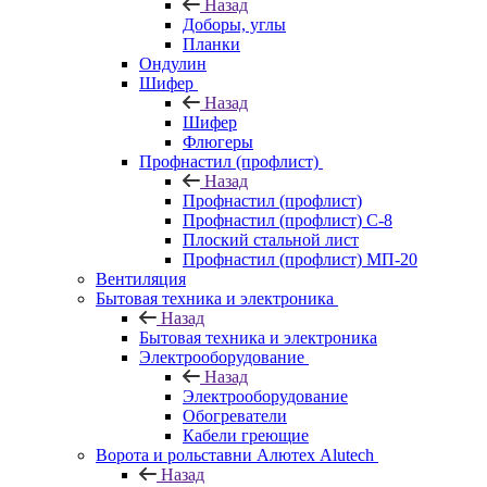
Назад
Доборы, углы
Планки
Ондулин
Шифер
Назад
Шифер
Флюгеры
Профнастил (профлист)
Назад
Профнастил (профлист)
Профнастил (профлист) С-8
Плоский стальной лист
Профнастил (профлист) МП-20
Вентиляция
Бытовая техника и электроника
Назад
Бытовая техника и электроника
Электрооборудование
Назад
Электрооборудование
Обогреватели
Кабели греющие
Ворота и рольставни Алютех Alutech
Назад