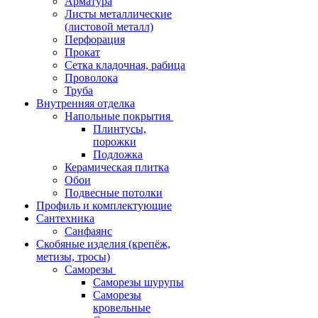
Арматура
Листы металлические
(листовой металл)
Перфорация
Прокат
Сетка кладочная, рабица
Проволока
Труба
Внутренняя отделка
Напольные покрытия
Плинтусы,
порожки
Подложка
Керамическая плитка
Обои
Подвесные потолки
Профиль и комплектующие
Сантехника
Санфаянс
Скобяные изделия (крепёж,
метизы, тросы)
Саморезы
Саморезы шурупы
Саморезы
кровельные