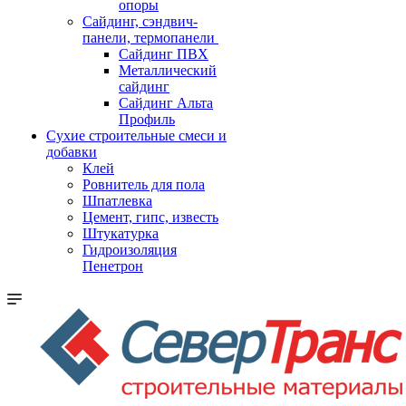
опоры
Cайдинг, сэндвич-
панели, термопанели
Сайдинг ПВХ
Металлический
сайдинг
Сайдинг Альта
Профиль
Сухие строительные смеси и
добавки
Клей
Ровнитель для пола
Шпатлевка
Цемент, гипс, известь
Штукатурка
Гидроизоляция
Пенетрон