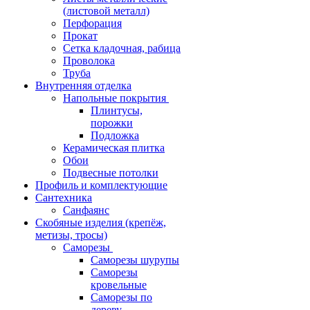
(листовой металл)
Перфорация
Прокат
Сетка кладочная, рабица
Проволока
Труба
Внутренняя отделка
Напольные покрытия
Плинтусы,
порожки
Подложка
Керамическая плитка
Обои
Подвесные потолки
Профиль и комплектующие
Сантехника
Санфаянс
Скобяные изделия (крепёж,
метизы, тросы)
Саморезы
Саморезы шурупы
Саморезы
кровельные
Саморезы по
дереву