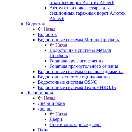
откатных ворот Алютех Alutech
Автоматика и аксессуары для
секционных гаражных ворот Алютех
Alutech
Водосток
Назад
Водосток
Водосточные системы Металл Профиль
Назад
Водосточные системы Металл
Профиль
Foramina круглого сечения
Foramina прямоугольного сечения
Водосточные системы большого диаметра
Водосточная система оцинкованная
Водосточные системы OSNO
Водосточные системы ТехноНИКОЛЬ
Двери и окна
Назад
Двери и окна
Двери
Назад
Двери
Противопожарные двери
Окна