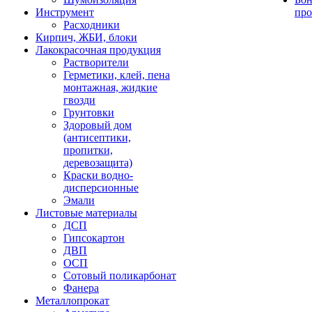
Инструмент
про
Расходники
Кирпич, ЖБИ, блоки
Лакокрасочная продукция
Растворители
Герметики, клей, пена
монтажная, жидкие
гвозди
Грунтовки
Здоровый дом
(антисептики,
пропитки,
деревозащита)
Краски водно-
дисперсионные
Эмали
Листовые материалы
ДСП
Гипсокартон
ДВП
ОСП
Сотовый поликарбонат
Фанера
Металлопрокат