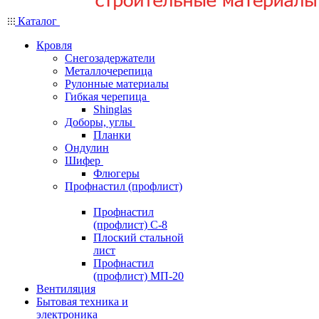
Каталог
Кровля
Снегозадержатели
Металлочерепица
Рулонные материалы
Гибкая черепица
Shinglas
Доборы, углы
Планки
Ондулин
Шифер
Флюгеры
Профнастил (профлист)
Профнастил
(профлист) С-8
Плоский стальной
лист
Профнастил
(профлист) МП-20
Вентиляция
Бытовая техника и
электроника