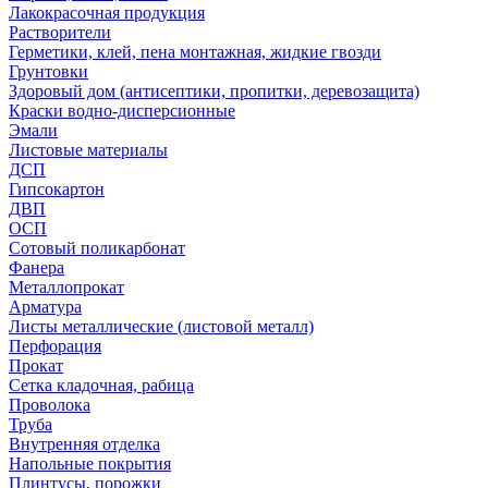
Лакокрасочная продукция
Растворители
Герметики, клей, пена монтажная, жидкие гвозди
Грунтовки
Здоровый дом (антисептики, пропитки, деревозащита)
Краски водно-дисперсионные
Эмали
Листовые материалы
ДСП
Гипсокартон
ДВП
ОСП
Сотовый поликарбонат
Фанера
Металлопрокат
Арматура
Листы металлические (листовой металл)
Перфорация
Прокат
Сетка кладочная, рабица
Проволока
Труба
Внутренняя отделка
Напольные покрытия
Плинтусы, порожки