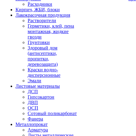
Расходники
Кирпич, ЖБИ, блоки
Лакокрасочная продукция
Растворители
Герметики, клей, пена
монтажная, жидкие
гвозди
Грунтовки
Здоровый дом
(антисептики,
пропитки,
деревозащита)
Краски водно-
дисперсионные
Эмали
Листовые материалы
ДСП
Гипсокартон
ДВП
ОСП
Сотовый поликарбонат
Фанера
Металлопрокат
Арматура
Листы металлические