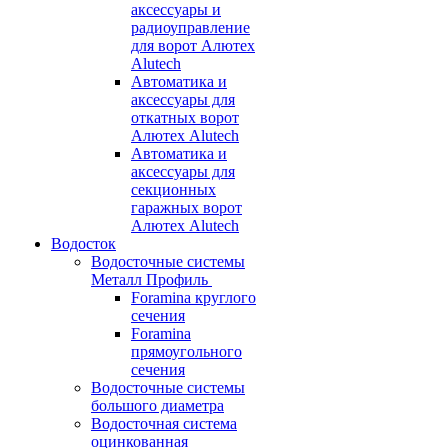
аксессуары и
радиоуправление
для ворот Алютех
Alutech
Автоматика и
аксессуары для
откатных ворот
Алютех Alutech
Автоматика и
аксессуары для
секционных
гаражных ворот
Алютех Alutech
Водосток
Водосточные системы
Металл Профиль
Foramina круглого
сечения
Foramina
прямоугольного
сечения
Водосточные системы
большого диаметра
Водосточная система
оцинкованная