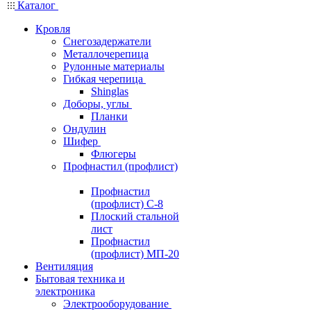
Каталог
Кровля
Снегозадержатели
Металлочерепица
Рулонные материалы
Гибкая черепица
Shinglas
Доборы, углы
Планки
Ондулин
Шифер
Флюгеры
Профнастил (профлист)
Профнастил
(профлист) С-8
Плоский стальной
лист
Профнастил
(профлист) МП-20
Вентиляция
Бытовая техника и
электроника
Электрооборудование