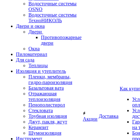
Водосточные системы
OSNO
Водосточные системы
ТехноНИКОЛЬ
Двери и окна
Двери
Противопожарные
двери
Окна
Пиломатериал
Для сада
Теплицы
Изоляция и утеплитель
Пленки, мембраны,
гидро-пароизоляция
Базальтовая вата
Как купи
Отражающая
теплоизоляция
Усл
Пенополистирол
опл
Стекловата
Усл
Трубная изоляция
Доставка
дос
Акции
Джут, пакля, жгут
Гар
Керамзит
на 
Шумоизоляция
Бон
Инструмент
про