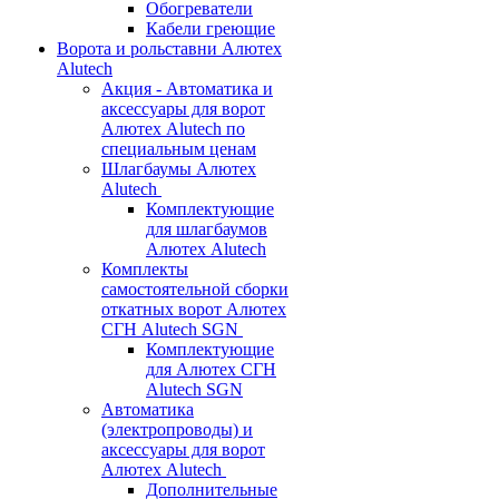
Обогреватели
Кабели греющие
Ворота и рольставни Алютех
Alutech
Акция - Автоматика и
аксессуары для ворот
Алютех Alutech по
специальным ценам
Шлагбаумы Алютех
Alutech
Комплектующие
для шлагбаумов
Алютех Alutech
Комплекты
самостоятельной сборки
откатных ворот Алютех
СГН Alutech SGN
Комплектующие
для Алютех СГН
Alutech SGN
Автоматика
(электропроводы) и
аксессуары для ворот
Алютех Alutech
Дополнительные