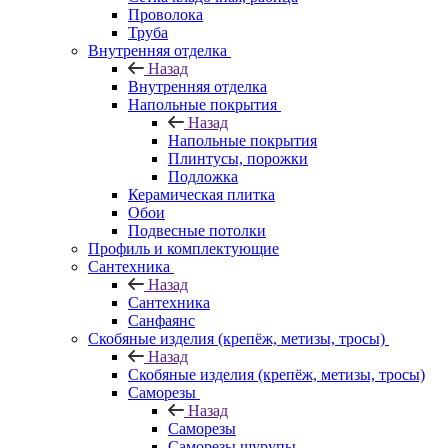
Проволока
Труба
Внутренняя отделка
Назад
Внутренняя отделка
Напольные покрытия
Назад
Напольные покрытия
Плинтусы, порожки
Подложка
Керамическая плитка
Обои
Подвесные потолки
Профиль и комплектующие
Сантехника
Назад
Сантехника
Санфаянс
Скобяные изделия (крепёж, метизы, тросы)
Назад
Скобяные изделия (крепёж, метизы, тросы)
Саморезы
Назад
Саморезы
Саморезы шурупы