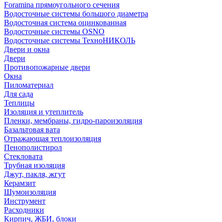
Foramina прямоугольного сечения
Водосточные системы большого диаметра
Водосточная система оцинкованная
Водосточные системы OSNO
Водосточные системы ТехноНИКОЛЬ
Двери и окна
Двери
Противопожарные двери
Окна
Пиломатериал
Для сада
Теплицы
Изоляция и утеплитель
Пленки, мембраны, гидро-пароизоляция
Базальтовая вата
Отражающая теплоизоляция
Пенополистирол
Стекловата
Трубная изоляция
Джут, пакля, жгут
Керамзит
Шумоизоляция
Инструмент
Расходники
Кирпич, ЖБИ, блоки