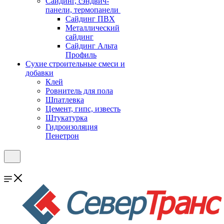
Cайдинг, сэндвич-
панели, термопанели
Сайдинг ПВХ
Металлический
сайдинг
Сайдинг Альта
Профиль
Сухие строительные смеси и
добавки
Клей
Ровнитель для пола
Шпатлевка
Цемент, гипс, известь
Штукатурка
Гидроизоляция
Пенетрон