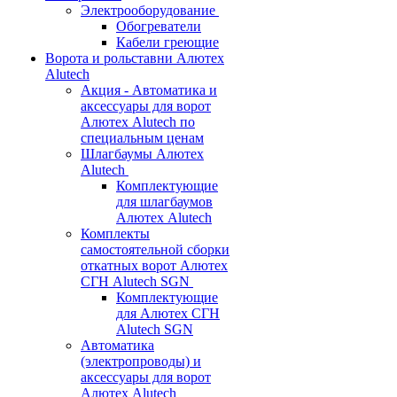
Электрооборудование
Обогреватели
Кабели греющие
Ворота и рольставни Алютех
Alutech
Акция - Автоматика и
аксессуары для ворот
Алютех Alutech по
специальным ценам
Шлагбаумы Алютех
Alutech
Комплектующие
для шлагбаумов
Алютех Alutech
Комплекты
самостоятельной сборки
откатных ворот Алютех
СГН Alutech SGN
Комплектующие
для Алютех СГН
Alutech SGN
Автоматика
(электропроводы) и
аксессуары для ворот
Алютех Alutech