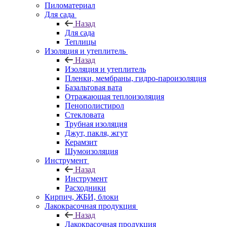
Пиломатериал
Для сада
Назад
Для сада
Теплицы
Изоляция и утеплитель
Назад
Изоляция и утеплитель
Пленки, мембраны, гидро-пароизоляция
Базальтовая вата
Отражающая теплоизоляция
Пенополистирол
Стекловата
Трубная изоляция
Джут, пакля, жгут
Керамзит
Шумоизоляция
Инструмент
Назад
Инструмент
Расходники
Кирпич, ЖБИ, блоки
Лакокрасочная продукция
Назад
Лакокрасочная продукция