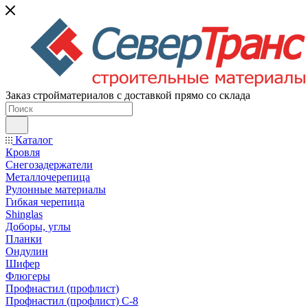
Заказ стройматериалов с доставкой прямо со склада
Каталог
Кровля
Снегозадержатели
Металлочерепица
Рулонные материалы
Гибкая черепица
Shinglas
Доборы, углы
Планки
Ондулин
Шифер
Флюгеры
Профнастил (профлист)
Профнастил (профлист) С-8