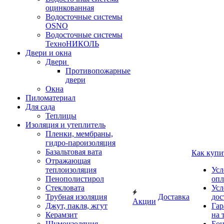
оцинкованная
Водосточные системы
OSNO
Водосточные системы
ТехноНИКОЛЬ
Двери и окна
Двери
Противопожарные
двери
Окна
Пиломатериал
Для сада
Теплицы
Изоляция и утеплитель
Пленки, мембраны,
гидро-пароизоляция
Базальтовая вата
Как купи
Отражающая
теплоизоляция
Усл
Пенополистирол
опл
Стекловата
Усл
Трубная изоляция
Доставка
дос
Акции
Джут, пакля, жгут
Гар
Керамзит
на 
Шумоизоляция
Бон