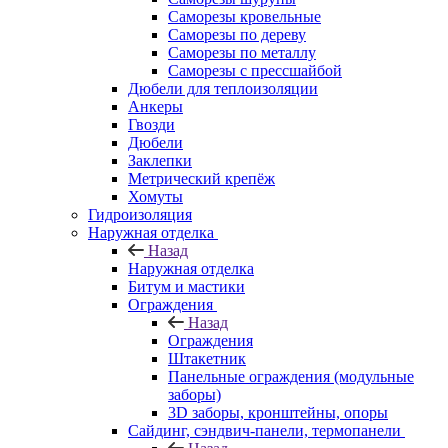
Саморезы кровельные
Саморезы по дереву
Саморезы по металлу
Саморезы с прессшайбой
Дюбели для теплоизоляции
Анкеры
Гвозди
Дюбели
Заклепки
Метрический крепёж
Хомуты
Гидроизоляция
Наружная отделка
Назад
Наружная отделка
Битум и мастики
Ограждения
Назад
Ограждения
Штакетник
Панельные ограждения (модульные
заборы)
3D заборы, кронштейны, опоры
Cайдинг, сэндвич-панели, термопанели