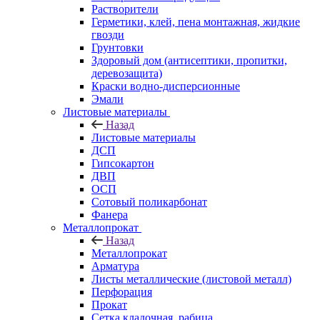
Растворители
Герметики, клей, пена монтажная, жидкие
гвозди
Грунтовки
Здоровый дом (антисептики, пропитки,
деревозащита)
Краски водно-дисперсионные
Эмали
Листовые материалы
Назад
Листовые материалы
ДСП
Гипсокартон
ДВП
ОСП
Сотовый поликарбонат
Фанера
Металлопрокат
Назад
Металлопрокат
Арматура
Листы металлические (листовой металл)
Перфорация
Прокат
Сетка кладочная, рабица