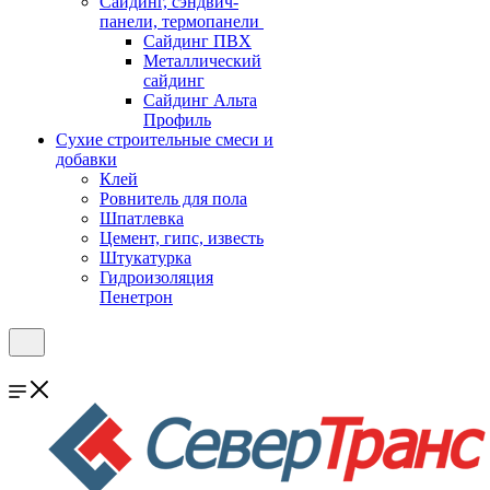
Cайдинг, сэндвич-
панели, термопанели
Сайдинг ПВХ
Металлический
сайдинг
Сайдинг Альта
Профиль
Сухие строительные смеси и
добавки
Клей
Ровнитель для пола
Шпатлевка
Цемент, гипс, известь
Штукатурка
Гидроизоляция
Пенетрон