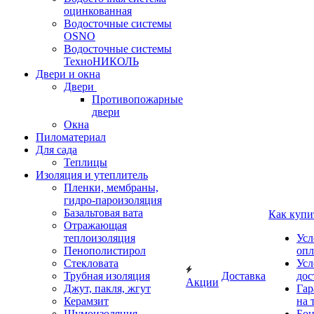
оцинкованная
Водосточные системы
OSNO
Водосточные системы
ТехноНИКОЛЬ
Двери и окна
Двери
Противопожарные
двери
Окна
Пиломатериал
Для сада
Теплицы
Изоляция и утеплитель
Пленки, мембраны,
гидро-пароизоляция
Базальтовая вата
Как купи
Отражающая
теплоизоляция
Усл
Пенополистирол
опл
Стекловата
Усл
Трубная изоляция
Доставка
дос
Акции
Джут, пакля, жгут
Гар
Керамзит
на 
Шумоизоляция
Бон