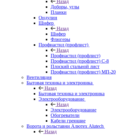
Назад
Доборы, углы
Планки
Ондулин
Шифер
Назад
Шифер
Флюгеры
Профнастил (профлист)
Назад
Профнастил (профлист)
Профнастил (профлист) С-8
Плоский стальной лист
Профнастил (профлист) МП-20
Вентиляция
Бытовая техника и электроника
Назад
Бытовая техника и электроника
Электрооборудование
Назад
Электрооборудование
Обогреватели
Кабели греющие
Ворота и рольставни Алютех Alutech
Назад