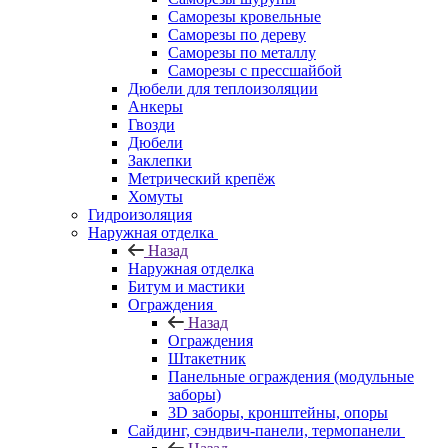
Саморезы кровельные
Саморезы по дереву
Саморезы по металлу
Саморезы с прессшайбой
Дюбели для теплоизоляции
Анкеры
Гвозди
Дюбели
Заклепки
Метрический крепёж
Хомуты
Гидроизоляция
Наружная отделка
Назад
Наружная отделка
Битум и мастики
Ограждения
Назад
Ограждения
Штакетник
Панельные ограждения (модульные
заборы)
3D заборы, кронштейны, опоры
Cайдинг, сэндвич-панели, термопанели