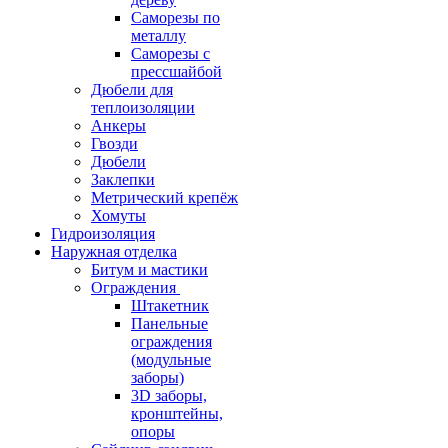
Саморезы по
металлу
Саморезы с
прессшайбой
Дюбели для
теплоизоляции
Анкеры
Гвозди
Дюбели
Заклепки
Метрический крепёж
Хомуты
Гидроизоляция
Наружная отделка
Битум и мастики
Ограждения
Штакетник
Панельные
ограждения
(модульные
заборы)
3D заборы,
кронштейны,
опоры