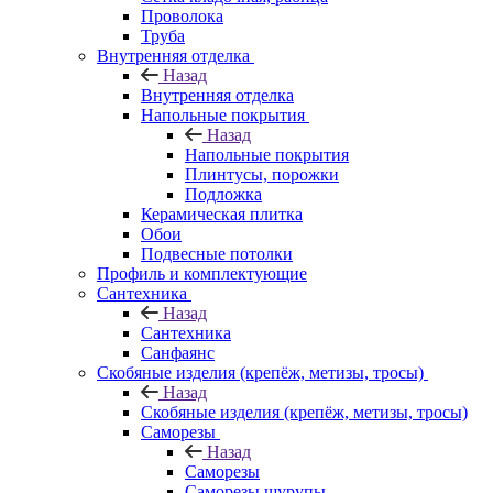
Проволока
Труба
Внутренняя отделка
Назад
Внутренняя отделка
Напольные покрытия
Назад
Напольные покрытия
Плинтусы, порожки
Подложка
Керамическая плитка
Обои
Подвесные потолки
Профиль и комплектующие
Сантехника
Назад
Сантехника
Санфаянс
Скобяные изделия (крепёж, метизы, тросы)
Назад
Скобяные изделия (крепёж, метизы, тросы)
Саморезы
Назад
Саморезы
Саморезы шурупы