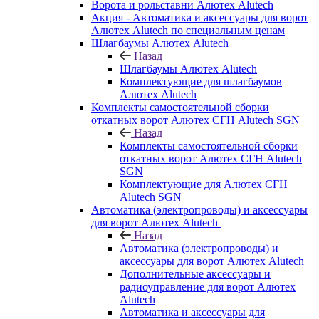
Ворота и рольставни Алютех Alutech
Акция - Автоматика и аксессуары для ворот
Алютех Alutech по специальным ценам
Шлагбаумы Алютех Alutech
Назад
Шлагбаумы Алютех Alutech
Комплектующие для шлагбаумов
Алютех Alutech
Комплекты самостоятельной сборки
откатных ворот Алютех СГН Alutech SGN
Назад
Комплекты самостоятельной сборки
откатных ворот Алютех СГН Alutech
SGN
Комплектующие для Алютех СГН
Alutech SGN
Автоматика (электропроводы) и аксессуары
для ворот Алютех Alutech
Назад
Автоматика (электропроводы) и
аксессуары для ворот Алютех Alutech
Дополнительные аксессуары и
радиоуправление для ворот Алютех
Alutech
Автоматика и аксессуары для