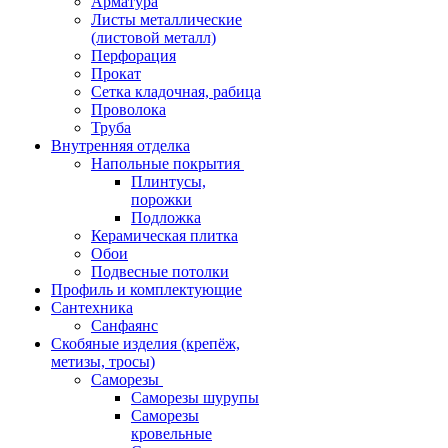
Арматура
Листы металлические
(листовой металл)
Перфорация
Прокат
Сетка кладочная, рабица
Проволока
Труба
Внутренняя отделка
Напольные покрытия
Плинтусы,
порожки
Подложка
Керамическая плитка
Обои
Подвесные потолки
Профиль и комплектующие
Сантехника
Санфаянс
Скобяные изделия (крепёж,
метизы, тросы)
Саморезы
Саморезы шурупы
Саморезы
кровельные