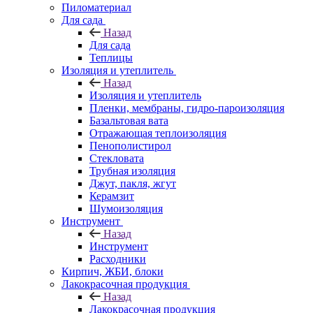
Пиломатериал
Для сада
Назад
Для сада
Теплицы
Изоляция и утеплитель
Назад
Изоляция и утеплитель
Пленки, мембраны, гидро-пароизоляция
Базальтовая вата
Отражающая теплоизоляция
Пенополистирол
Стекловата
Трубная изоляция
Джут, пакля, жгут
Керамзит
Шумоизоляция
Инструмент
Назад
Инструмент
Расходники
Кирпич, ЖБИ, блоки
Лакокрасочная продукция
Назад
Лакокрасочная продукция