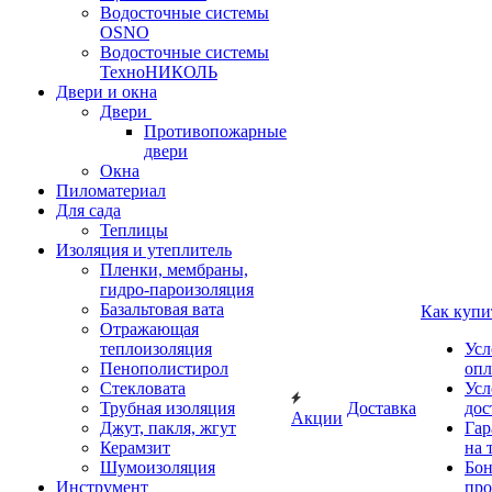
Водосточные системы
OSNO
Водосточные системы
ТехноНИКОЛЬ
Двери и окна
Двери
Противопожарные
двери
Окна
Пиломатериал
Для сада
Теплицы
Изоляция и утеплитель
Пленки, мембраны,
гидро-пароизоляция
Базальтовая вата
Как купи
Отражающая
теплоизоляция
Усл
Пенополистирол
опл
Стекловата
Усл
Трубная изоляция
Доставка
дос
Акции
Джут, пакля, жгут
Гар
Керамзит
на 
Шумоизоляция
Бон
Инструмент
про