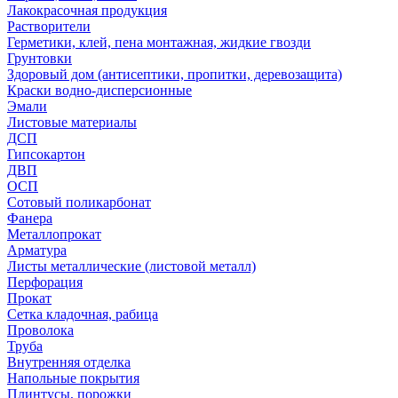
Лакокрасочная продукция
Растворители
Герметики, клей, пена монтажная, жидкие гвозди
Грунтовки
Здоровый дом (антисептики, пропитки, деревозащита)
Краски водно-дисперсионные
Эмали
Листовые материалы
ДСП
Гипсокартон
ДВП
ОСП
Сотовый поликарбонат
Фанера
Металлопрокат
Арматура
Листы металлические (листовой металл)
Перфорация
Прокат
Сетка кладочная, рабица
Проволока
Труба
Внутренняя отделка
Напольные покрытия
Плинтусы, порожки