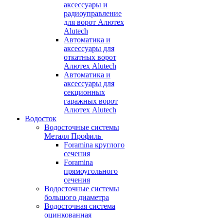
аксессуары и
радиоуправление
для ворот Алютех
Alutech
Автоматика и
аксессуары для
откатных ворот
Алютех Alutech
Автоматика и
аксессуары для
секционных
гаражных ворот
Алютех Alutech
Водосток
Водосточные системы
Металл Профиль
Foramina круглого
сечения
Foramina
прямоугольного
сечения
Водосточные системы
большого диаметра
Водосточная система
оцинкованная