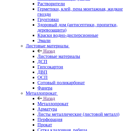
Растворители
Герметики, клей, пена монтажная, жидкие
гвозди
Грунтовки
Здоровый дом (антисептики, пропитки,
деревозащита)
Краски водно-дисперсионные
Эмали
Листовые материалы
Назад
Листовые материалы
ДСП
Гипсокартон
ДВП
ОСП
Сотовый поликарбонат
Фанера
Металлопрокат
Назад
Металлопрокат
Арматура
Листы металлические (листовой металл)
Перфорация
Прокат
Сетка кладочная, рабица