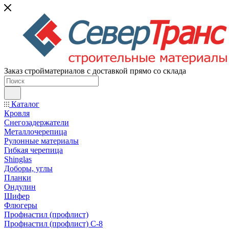
Заказ стройматериалов с доставкой прямо со склада
Каталог
Кровля
Снегозадержатели
Металлочерепица
Рулонные материалы
Гибкая черепица
Shinglas
Доборы, углы
Планки
Ондулин
Шифер
Флюгеры
Профнастил (профлист)
Профнастил (профлист) С-8