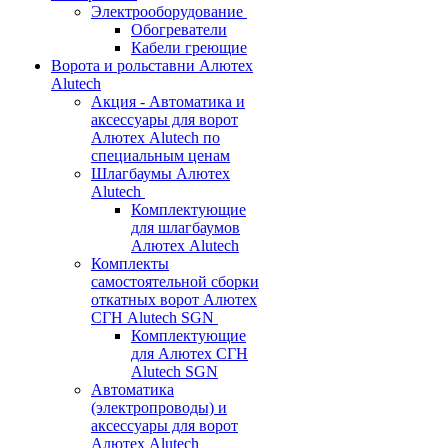
Электрооборудование
Обогреватели
Кабели греющие
Ворота и рольставни Алютех
Alutech
Акция - Автоматика и
аксессуары для ворот
Алютех Alutech по
специальным ценам
Шлагбаумы Алютех
Alutech
Комплектующие
для шлагбаумов
Алютех Alutech
Комплекты
самостоятельной сборки
откатных ворот Алютех
СГН Alutech SGN
Комплектующие
для Алютех СГН
Alutech SGN
Автоматика
(электропроводы) и
аксессуары для ворот
Алютех Alutech