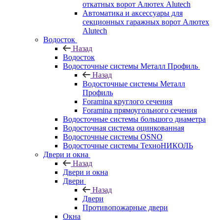
откатных ворот Алютех Alutech
Автоматика и аксессуары для
секционных гаражных ворот Алютех
Alutech
Водосток
Назад
Водосток
Водосточные системы Металл Профиль
Назад
Водосточные системы Металл
Профиль
Foramina круглого сечения
Foramina прямоугольного сечения
Водосточные системы большого диаметра
Водосточная система оцинкованная
Водосточные системы OSNO
Водосточные системы ТехноНИКОЛЬ
Двери и окна
Назад
Двери и окна
Двери
Назад
Двери
Противопожарные двери
Окна