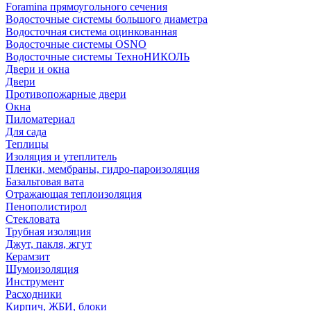
Foramina прямоугольного сечения
Водосточные системы большого диаметра
Водосточная система оцинкованная
Водосточные системы OSNO
Водосточные системы ТехноНИКОЛЬ
Двери и окна
Двери
Противопожарные двери
Окна
Пиломатериал
Для сада
Теплицы
Изоляция и утеплитель
Пленки, мембраны, гидро-пароизоляция
Базальтовая вата
Отражающая теплоизоляция
Пенополистирол
Стекловата
Трубная изоляция
Джут, пакля, жгут
Керамзит
Шумоизоляция
Инструмент
Расходники
Кирпич, ЖБИ, блоки