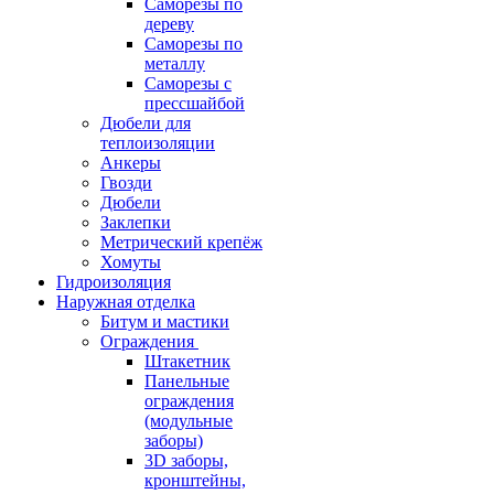
Саморезы по
дереву
Саморезы по
металлу
Саморезы с
прессшайбой
Дюбели для
теплоизоляции
Анкеры
Гвозди
Дюбели
Заклепки
Метрический крепёж
Хомуты
Гидроизоляция
Наружная отделка
Битум и мастики
Ограждения
Штакетник
Панельные
ограждения
(модульные
заборы)
3D заборы,
кронштейны,