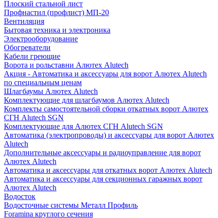
Плоский стальной лист
Профнастил (профлист) МП-20
Вентиляция
Бытовая техника и электроника
Электрооборудование
Обогреватели
Кабели греющие
Ворота и рольставни Алютех Alutech
Акция - Автоматика и аксессуары для ворот Алютех Alutech
по специальным ценам
Шлагбаумы Алютех Alutech
Комплектующие для шлагбаумов Алютех Alutech
Комплекты самостоятельной сборки откатных ворот Алютех
СГН Alutech SGN
Комплектующие для Алютех СГН Alutech SGN
Автоматика (электропроводы) и аксессуары для ворот Алютех
Alutech
Дополнительные аксессуары и радиоуправление для ворот
Алютех Alutech
Автоматика и аксессуары для откатных ворот Алютех Alutech
Автоматика и аксессуары для секционных гаражных ворот
Алютех Alutech
Водосток
Водосточные системы Металл Профиль
Foramina круглого сечения