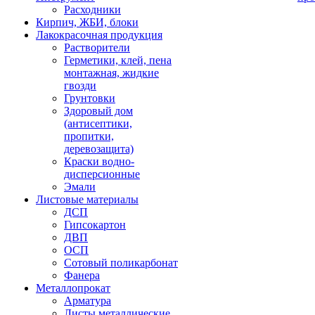
Расходники
Кирпич, ЖБИ, блоки
Лакокрасочная продукция
Растворители
Герметики, клей, пена
монтажная, жидкие
гвозди
Грунтовки
Здоровый дом
(антисептики,
пропитки,
деревозащита)
Краски водно-
дисперсионные
Эмали
Листовые материалы
ДСП
Гипсокартон
ДВП
ОСП
Сотовый поликарбонат
Фанера
Металлопрокат
Арматура
Листы металлические