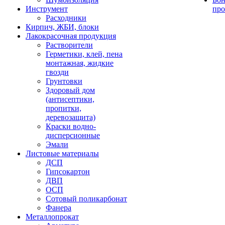
Инструмент
про
Расходники
Кирпич, ЖБИ, блоки
Лакокрасочная продукция
Растворители
Герметики, клей, пена
монтажная, жидкие
гвозди
Грунтовки
Здоровый дом
(антисептики,
пропитки,
деревозащита)
Краски водно-
дисперсионные
Эмали
Листовые материалы
ДСП
Гипсокартон
ДВП
ОСП
Сотовый поликарбонат
Фанера
Металлопрокат