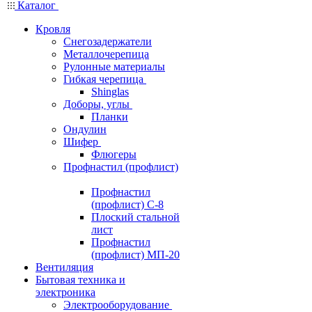
Каталог
Кровля
Снегозадержатели
Металлочерепица
Рулонные материалы
Гибкая черепица
Shinglas
Доборы, углы
Планки
Ондулин
Шифер
Флюгеры
Профнастил (профлист)
Профнастил
(профлист) С-8
Плоский стальной
лист
Профнастил
(профлист) МП-20
Вентиляция
Бытовая техника и
электроника
Электрооборудование