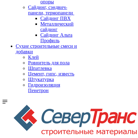
опоры
Cайдинг, сэндвич-
панели, термопанели
Сайдинг ПВХ
Металлический
сайдинг
Сайдинг Альта
Профиль
Сухие строительные смеси и
добавки
Клей
Ровнитель для пола
Шпатлевка
Цемент, гипс, известь
Штукатурка
Гидроизоляция
Пенетрон