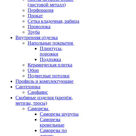
(листовой металл)
Перфорация
Прокат
Сетка кладочная, рабица
Проволока
Труба
Внутренняя отделка
Напольные покрытия
Плинтусы,
порожки
Подложка
Керамическая плитка
Обои
Подвесные потолки
Профиль и комплектующие
Сантехника
Санфаянс
Скобяные изделия (крепёж,
метизы, тросы)
Саморезы
Саморезы шурупы
Саморезы
кровельные
Саморезы по
дереву