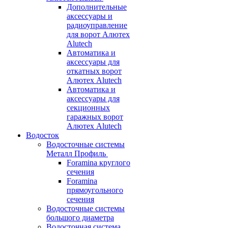
Дополнительные
аксессуары и
радиоуправление
для ворот Алютех
Alutech
Автоматика и
аксессуары для
откатных ворот
Алютех Alutech
Автоматика и
аксессуары для
секционных
гаражных ворот
Алютех Alutech
Водосток
Водосточные системы
Металл Профиль
Foramina круглого
сечения
Foramina
прямоугольного
сечения
Водосточные системы
большого диаметра
Водосточная система