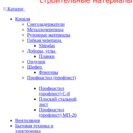
Каталог
Кровля
Снегозадержатели
Металлочерепица
Рулонные материалы
Гибкая черепица
Shinglas
Доборы, углы
Планки
Ондулин
Шифер
Флюгеры
Профнастил (профлист)
Профнастил
(профлист) С-8
Плоский стальной
лист
Профнастил
(профлист) МП-20
Вентиляция
Бытовая техника и
электроника