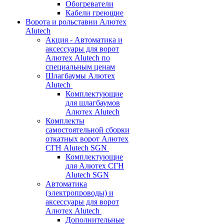
Обогреватели
Кабели греющие
Ворота и рольставни Алютех
Alutech
Акция - Автоматика и
аксессуары для ворот
Алютех Alutech по
специальным ценам
Шлагбаумы Алютех
Alutech
Комплектующие
для шлагбаумов
Алютех Alutech
Комплекты
самостоятельной сборки
откатных ворот Алютех
СГН Alutech SGN
Комплектующие
для Алютех СГН
Alutech SGN
Автоматика
(электропроводы) и
аксессуары для ворот
Алютех Alutech
Дополнительные