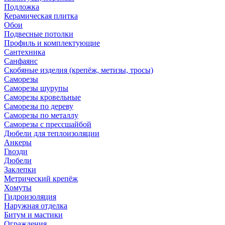
Подложка
Керамическая плитка
Обои
Подвесные потолки
Профиль и комплектующие
Сантехника
Санфаянс
Скобяные изделия (крепёж, метизы, тросы)
Саморезы
Саморезы шурупы
Саморезы кровельные
Саморезы по дереву
Саморезы по металлу
Саморезы с прессшайбой
Дюбели для теплоизоляции
Анкеры
Гвозди
Дюбели
Заклепки
Метрический крепёж
Хомуты
Гидроизоляция
Наружная отделка
Битум и мастики
Ограждения