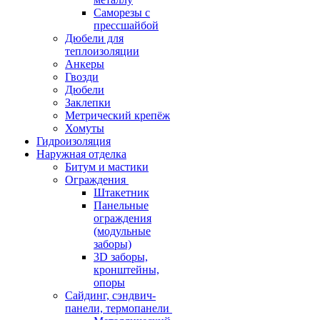
Саморезы с
прессшайбой
Дюбели для
теплоизоляции
Анкеры
Гвозди
Дюбели
Заклепки
Метрический крепёж
Хомуты
Гидроизоляция
Наружная отделка
Битум и мастики
Ограждения
Штакетник
Панельные
ограждения
(модульные
заборы)
3D заборы,
кронштейны,
опоры
Cайдинг, сэндвич-
панели, термопанели