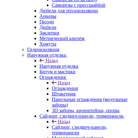
Саморезы с прессшайбой
Дюбели для теплоизоляции
Анкеры
Гвозди
Дюбели
Заклепки
Метрический крепёж
Хомуты
Гидроизоляция
Наружная отделка
Назад
Наружная отделка
Битум и мастики
Ограждения
Назад
Ограждения
Штакетник
Панельные ограждения (модульные
заборы)
3D заборы, кронштейны, опоры
Cайдинг, сэндвич-панели, термопанели
Назад
Cайдинг, сэндвич-панели,
термопанели