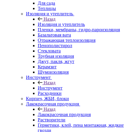
Для сада
Теплицы
Изоляция и утеплитель
Назад
Изоляция и утеплитель
Пленки, мембраны, гидро-пароизоляция
Базальтовая вата
Отражающая теплоизоляция
Пенополистирол
Стекловата
Трубная изоляция
Джут, пакля, жгут
Керамзит
Шумоизоляция
Инструмент
Назад
Инструмент
Расходники
Кирпич, ЖБИ, блоки
Лакокрасочная продукция
Назад
Лакокрасочная продукция
Растворители
Герметики, клей, пена монтажная, жидкие
гвозди