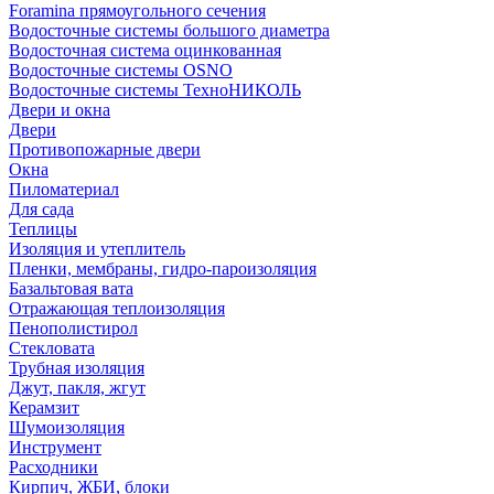
Foramina прямоугольного сечения
Водосточные системы большого диаметра
Водосточная система оцинкованная
Водосточные системы OSNO
Водосточные системы ТехноНИКОЛЬ
Двери и окна
Двери
Противопожарные двери
Окна
Пиломатериал
Для сада
Теплицы
Изоляция и утеплитель
Пленки, мембраны, гидро-пароизоляция
Базальтовая вата
Отражающая теплоизоляция
Пенополистирол
Стекловата
Трубная изоляция
Джут, пакля, жгут
Керамзит
Шумоизоляция
Инструмент
Расходники
Кирпич, ЖБИ, блоки