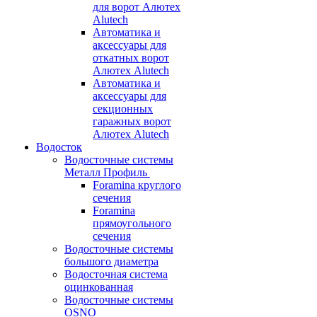
для ворот Алютех
Alutech
Автоматика и
аксессуары для
откатных ворот
Алютех Alutech
Автоматика и
аксессуары для
секционных
гаражных ворот
Алютех Alutech
Водосток
Водосточные системы
Металл Профиль
Foramina круглого
сечения
Foramina
прямоугольного
сечения
Водосточные системы
большого диаметра
Водосточная система
оцинкованная
Водосточные системы
OSNO