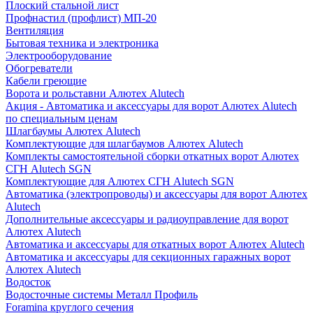
Плоский стальной лист
Профнастил (профлист) МП-20
Вентиляция
Бытовая техника и электроника
Электрооборудование
Обогреватели
Кабели греющие
Ворота и рольставни Алютех Alutech
Акция - Автоматика и аксессуары для ворот Алютех Alutech
по специальным ценам
Шлагбаумы Алютех Alutech
Комплектующие для шлагбаумов Алютех Alutech
Комплекты самостоятельной сборки откатных ворот Алютех
СГН Alutech SGN
Комплектующие для Алютех СГН Alutech SGN
Автоматика (электропроводы) и аксессуары для ворот Алютех
Alutech
Дополнительные аксессуары и радиоуправление для ворот
Алютех Alutech
Автоматика и аксессуары для откатных ворот Алютех Alutech
Автоматика и аксессуары для секционных гаражных ворот
Алютех Alutech
Водосток
Водосточные системы Металл Профиль
Foramina круглого сечения