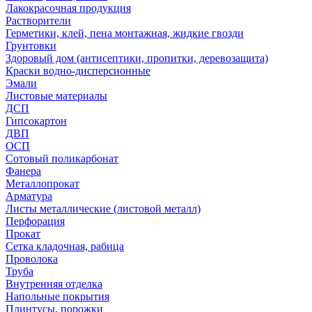
Лакокрасочная продукция
Растворители
Герметики, клей, пена монтажная, жидкие гвозди
Грунтовки
Здоровый дом (антисептики, пропитки, деревозащита)
Краски водно-дисперсионные
Эмали
Листовые материалы
ДСП
Гипсокартон
ДВП
ОСП
Сотовый поликарбонат
Фанера
Металлопрокат
Арматура
Листы металлические (листовой металл)
Перфорация
Прокат
Сетка кладочная, рабица
Проволока
Труба
Внутренняя отделка
Напольные покрытия
Плинтусы, порожки