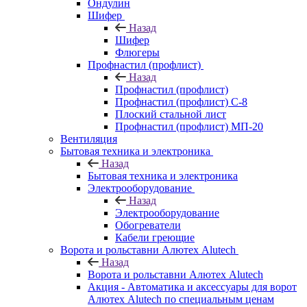
Ондулин
Шифер
Назад
Шифер
Флюгеры
Профнастил (профлист)
Назад
Профнастил (профлист)
Профнастил (профлист) С-8
Плоский стальной лист
Профнастил (профлист) МП-20
Вентиляция
Бытовая техника и электроника
Назад
Бытовая техника и электроника
Электрооборудование
Назад
Электрооборудование
Обогреватели
Кабели греющие
Ворота и рольставни Алютех Alutech
Назад
Ворота и рольставни Алютех Alutech
Акция - Автоматика и аксессуары для ворот
Алютех Alutech по специальным ценам