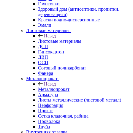
Грунтовки
Здоровый дом (антисептики, пропитки,
деревозащита)
Краски водно-дисперсионные
Эмали
Листовые материалы
Назад
Листовые материалы
ДСП
Гипсокартон
ДВП
ОСП
Сотовый поликарбонат
Фанера
Металлопрокат
Назад
Металлопрокат
Арматура
Листы металлические (листовой металл)
Перфорация
Прокат
Сетка кладочная, рабица
Проволока
Труба
Внутренняя отделка