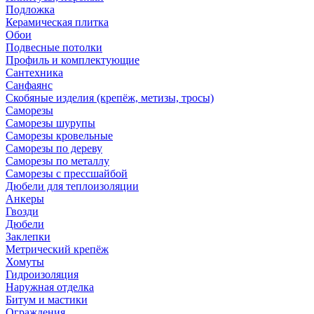
Подложка
Керамическая плитка
Обои
Подвесные потолки
Профиль и комплектующие
Сантехника
Санфаянс
Скобяные изделия (крепёж, метизы, тросы)
Саморезы
Саморезы шурупы
Саморезы кровельные
Саморезы по дереву
Саморезы по металлу
Саморезы с прессшайбой
Дюбели для теплоизоляции
Анкеры
Гвозди
Дюбели
Заклепки
Метрический крепёж
Хомуты
Гидроизоляция
Наружная отделка
Битум и мастики
Ограждения