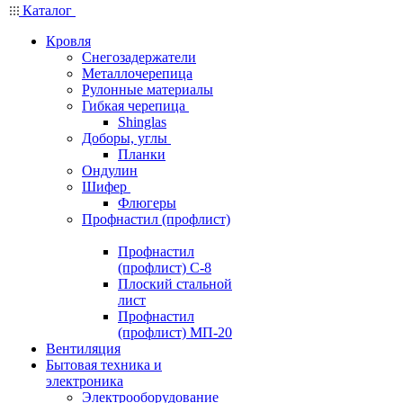
Каталог
Кровля
Снегозадержатели
Металлочерепица
Рулонные материалы
Гибкая черепица
Shinglas
Доборы, углы
Планки
Ондулин
Шифер
Флюгеры
Профнастил (профлист)
Профнастил
(профлист) С-8
Плоский стальной
лист
Профнастил
(профлист) МП-20
Вентиляция
Бытовая техника и
электроника
Электрооборудование