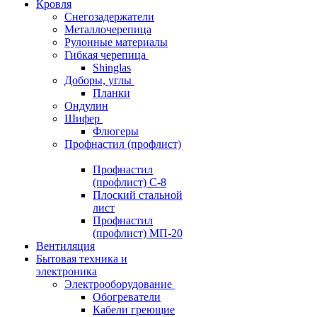
Кровля
Снегозадержатели
Металлочерепица
Рулонные материалы
Гибкая черепица
Shinglas
Доборы, углы
Планки
Ондулин
Шифер
Флюгеры
Профнастил (профлист)
Профнастил
(профлист) С-8
Плоский стальной
лист
Профнастил
(профлист) МП-20
Вентиляция
Бытовая техника и
электроника
Электрооборудование
Обогреватели
Кабели греющие