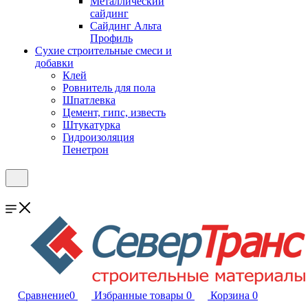
Металлический
сайдинг
Сайдинг Альта
Профиль
Сухие строительные смеси и
добавки
Клей
Ровнитель для пола
Шпатлевка
Цемент, гипс, известь
Штукатурка
Гидроизоляция
Пенетрон
Сравнение
0
Избранные товары
0
Корзина
0