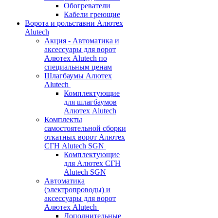
Обогреватели
Кабели греющие
Ворота и рольставни Алютех
Alutech
Акция - Автоматика и
аксессуары для ворот
Алютех Alutech по
специальным ценам
Шлагбаумы Алютех
Alutech
Комплектующие
для шлагбаумов
Алютех Alutech
Комплекты
самостоятельной сборки
откатных ворот Алютех
СГН Alutech SGN
Комплектующие
для Алютех СГН
Alutech SGN
Автоматика
(электропроводы) и
аксессуары для ворот
Алютех Alutech
Дополнительные