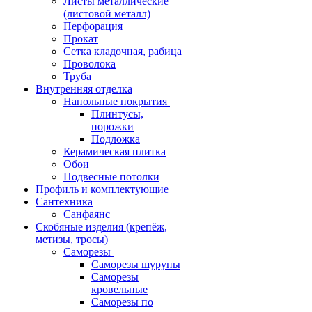
Листы металлические
(листовой металл)
Перфорация
Прокат
Сетка кладочная, рабица
Проволока
Труба
Внутренняя отделка
Напольные покрытия
Плинтусы,
порожки
Подложка
Керамическая плитка
Обои
Подвесные потолки
Профиль и комплектующие
Сантехника
Санфаянс
Скобяные изделия (крепёж,
метизы, тросы)
Саморезы
Саморезы шурупы
Саморезы
кровельные
Саморезы по