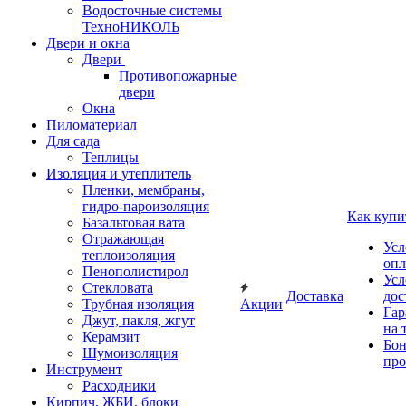
Водосточные системы
ТехноНИКОЛЬ
Двери и окна
Двери
Противопожарные
двери
Окна
Пиломатериал
Для сада
Теплицы
Изоляция и утеплитель
Пленки, мембраны,
гидро-пароизоляция
Как купи
Базальтовая вата
Отражающая
Усл
теплоизоляция
опл
Пенополистирол
Усл
Стекловата
Доставка
дос
Трубная изоляция
Акции
Гар
Джут, пакля, жгут
на 
Керамзит
Бон
Шумоизоляция
про
Инструмент
Расходники
Кирпич, ЖБИ, блоки