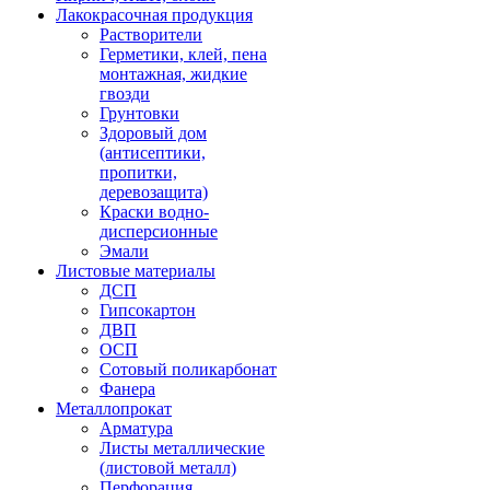
Лакокрасочная продукция
Растворители
Герметики, клей, пена
монтажная, жидкие
гвозди
Грунтовки
Здоровый дом
(антисептики,
пропитки,
деревозащита)
Краски водно-
дисперсионные
Эмали
Листовые материалы
ДСП
Гипсокартон
ДВП
ОСП
Сотовый поликарбонат
Фанера
Металлопрокат
Арматура
Листы металлические
(листовой металл)
Перфорация