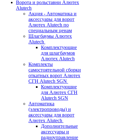
Ворота и рольставни Алютех
Alutech
Акция - Автоматика и
аксессуары для ворот
Алютех Alutech по
специальным ценам
Шлагбаумы Алютех
Alutech
Комплектующие
для шлагбаумов
Алютех Alutech
Комплекты
самостоятельной сборки
откатных ворот Алютех
СГН Alutech SGN
Комплектующие
для Алютех СГН
Alutech SGN
Автоматика
(электропроводы) и
аксессуары для ворот
Алютех Alutech
Дополнительные
аксессуары и
радиоуправление