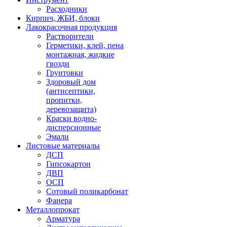
Расходники
Кирпич, ЖБИ, блоки
Лакокрасочная продукция
Растворители
Герметики, клей, пена
монтажная, жидкие
гвозди
Грунтовки
Здоровый дом
(антисептики,
пропитки,
деревозащита)
Краски водно-
дисперсионные
Эмали
Листовые материалы
ДСП
Гипсокартон
ДВП
ОСП
Сотовый поликарбонат
Фанера
Металлопрокат
Арматура