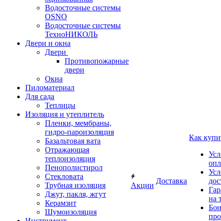
Водосточные системы
OSNO
Водосточные системы
ТехноНИКОЛЬ
Двери и окна
Двери
Противопожарные
двери
Окна
Пиломатериал
Для сада
Теплицы
Изоляция и утеплитель
Пленки, мембраны,
гидро-пароизоляция
Как купи
Базальтовая вата
Отражающая
Усл
теплоизоляция
опл
Пенополистирол
Усл
Стекловата
Доставка
дос
Трубная изоляция
Акции
Гар
Джут, пакля, жгут
на 
Керамзит
Бон
Шумоизоляция
про
Инструмент