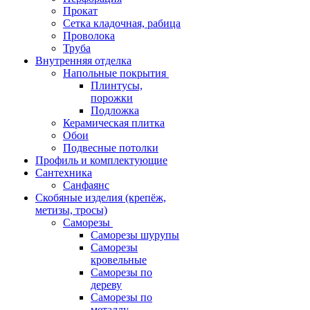
Прокат
Сетка кладочная, рабица
Проволока
Труба
Внутренняя отделка
Напольные покрытия
Плинтусы,
порожки
Подложка
Керамическая плитка
Обои
Подвесные потолки
Профиль и комплектующие
Сантехника
Санфаянс
Скобяные изделия (крепёж,
метизы, тросы)
Саморезы
Саморезы шурупы
Саморезы
кровельные
Саморезы по
дереву
Саморезы по
металлу