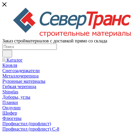
Заказ стройматериалов с доставкой прямо со склада
Каталог
Кровля
Снегозадержатели
Металлочерепица
Рулонные материалы
Гибкая черепица
Shinglas
Доборы, углы
Планки
Ондулин
Шифер
Флюгеры
Профнастил (профлист)
Профнастил (профлист) С-8