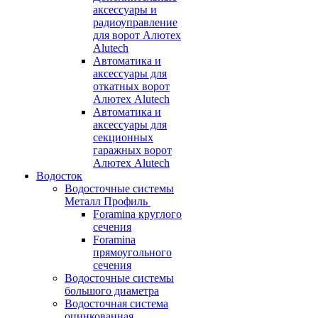
аксессуары и
радиоуправление
для ворот Алютех
Alutech
Автоматика и
аксессуары для
откатных ворот
Алютех Alutech
Автоматика и
аксессуары для
секционных
гаражных ворот
Алютех Alutech
Водосток
Водосточные системы
Металл Профиль
Foramina круглого
сечения
Foramina
прямоугольного
сечения
Водосточные системы
большого диаметра
Водосточная система
оцинкованная