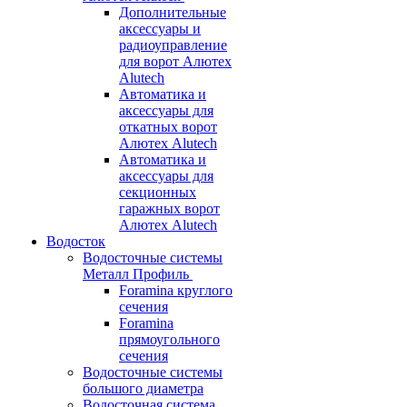
Дополнительные
аксессуары и
радиоуправление
для ворот Алютех
Alutech
Автоматика и
аксессуары для
откатных ворот
Алютех Alutech
Автоматика и
аксессуары для
секционных
гаражных ворот
Алютех Alutech
Водосток
Водосточные системы
Металл Профиль
Foramina круглого
сечения
Foramina
прямоугольного
сечения
Водосточные системы
большого диаметра
Водосточная система