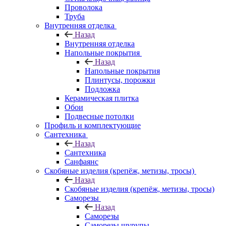
Проволока
Труба
Внутренняя отделка
Назад
Внутренняя отделка
Напольные покрытия
Назад
Напольные покрытия
Плинтусы, порожки
Подложка
Керамическая плитка
Обои
Подвесные потолки
Профиль и комплектующие
Сантехника
Назад
Сантехника
Санфаянс
Скобяные изделия (крепёж, метизы, тросы)
Назад
Скобяные изделия (крепёж, метизы, тросы)
Саморезы
Назад
Саморезы
Саморезы шурупы