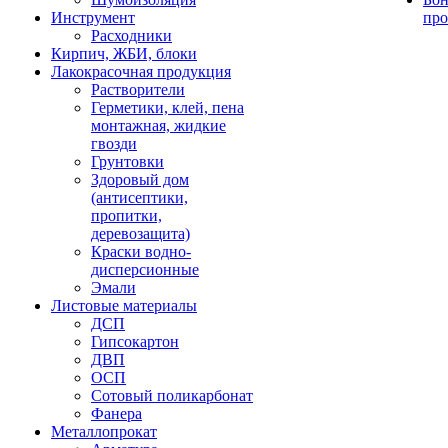
Инструмент
про
Расходники
Кирпич, ЖБИ, блоки
Лакокрасочная продукция
Растворители
Герметики, клей, пена
монтажная, жидкие
гвозди
Грунтовки
Здоровый дом
(антисептики,
пропитки,
деревозащита)
Краски водно-
дисперсионные
Эмали
Листовые материалы
ДСП
Гипсокартон
ДВП
ОСП
Сотовый поликарбонат
Фанера
Металлопрокат