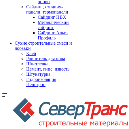
опоры
Cайдинг, сэндвич-
панели, термопанели
Сайдинг ПВХ
Металлический
сайдинг
Сайдинг Альта
Профиль
Сухие строительные смеси и
добавки
Клей
Ровнитель для пола
Шпатлевка
Цемент, гипс, известь
Штукатурка
Гидроизоляция
Пенетрон