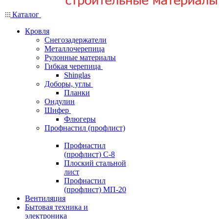
Каталог
Кровля
Снегозадержатели
Металлочерепица
Рулонные материалы
Гибкая черепица
Shinglas
Доборы, углы
Планки
Ондулин
Шифер
Флюгеры
Профнастил (профлист)
Профнастил
(профлист) С-8
Плоский стальной
лист
Профнастил
(профлист) МП-20
Вентиляция
Бытовая техника и
электроника