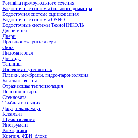
Foramina прямоугольного сечения
Водосточные системы большого диаметра
Водосточная система оцинкованная
Водосточные системы OSNO
Водосточные системы ТехноНИКОЛЬ
Двери и окна
Двери
Противопожарные двери
Окна
Пиломатериал
Для сада
Теплицы
Изоляция и утеплитель
Пленки, мембраны, гидро-пароизоляция
Базальтовая вата
Отражающая теплоизоляция
Пенополистирол
Стекловата
Трубная изоляция
Джут, пакля, жгут
Керамзит
Шумоизоляция
Инструмент
Расходники
Кирпич, ЖБИ, блоки