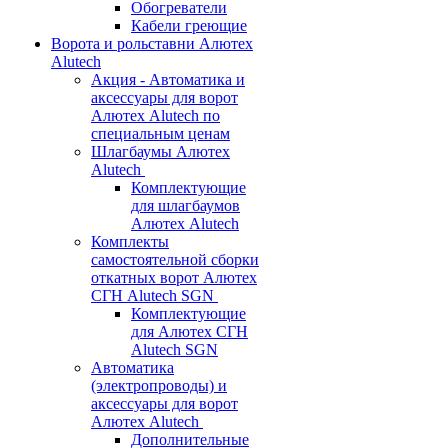
Обогреватели
Кабели греющие
Ворота и рольставни Алютех
Alutech
Акция - Автоматика и
аксессуары для ворот
Алютех Alutech по
специальным ценам
Шлагбаумы Алютех
Alutech
Комплектующие
для шлагбаумов
Алютех Alutech
Комплекты
самостоятельной сборки
откатных ворот Алютех
СГН Alutech SGN
Комплектующие
для Алютех СГН
Alutech SGN
Автоматика
(электропроводы) и
аксессуары для ворот
Алютех Alutech
Дополнительные