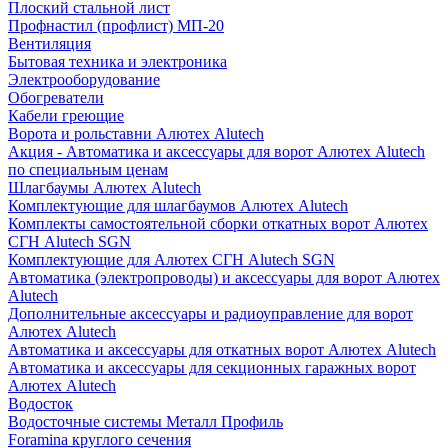
Плоский стальной лист
Профнастил (профлист) МП-20
Вентиляция
Бытовая техника и электроника
Электрооборудование
Обогреватели
Кабели греющие
Ворота и рольставни Алютех Alutech
Акция - Автоматика и аксессуары для ворот Алютех Alutech
по специальным ценам
Шлагбаумы Алютех Alutech
Комплектующие для шлагбаумов Алютех Alutech
Комплекты самостоятельной сборки откатных ворот Алютех
СГН Alutech SGN
Комплектующие для Алютех СГН Alutech SGN
Автоматика (электропроводы) и аксессуары для ворот Алютех
Alutech
Дополнительные аксессуары и радиоуправление для ворот
Алютех Alutech
Автоматика и аксессуары для откатных ворот Алютех Alutech
Автоматика и аксессуары для секционных гаражных ворот
Алютех Alutech
Водосток
Водосточные системы Металл Профиль
Foramina круглого сечения