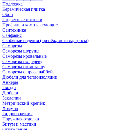
Подложка
Керамическая плитка
Обои
Подвесные потолки
Профиль и комплектующие
Сантехника
Санфаянс
Скобяные изделия (крепёж, метизы, тросы)
Саморезы
Саморезы шурупы
Саморезы кровельные
Саморезы по дереву
Саморезы по металлу
Саморезы с прессшайбой
Дюбели для теплоизоляции
Анкеры
Гвозди
Дюбели
Заклепки
Метрический крепёж
Хомуты
Гидроизоляция
Наружная отделка
Битум и мастики
Ограждения