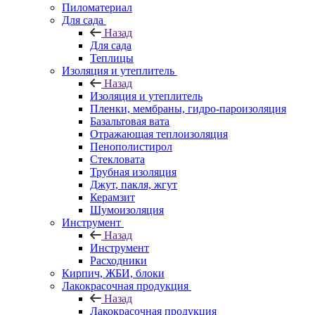
Пиломатериал
Для сада
Назад
Для сада
Теплицы
Изоляция и утеплитель
Назад
Изоляция и утеплитель
Пленки, мембраны, гидро-пароизоляция
Базальтовая вата
Отражающая теплоизоляция
Пенополистирол
Стекловата
Трубная изоляция
Джут, пакля, жгут
Керамзит
Шумоизоляция
Инструмент
Назад
Инструмент
Расходники
Кирпич, ЖБИ, блоки
Лакокрасочная продукция
Назад
Лакокрасочная продукция