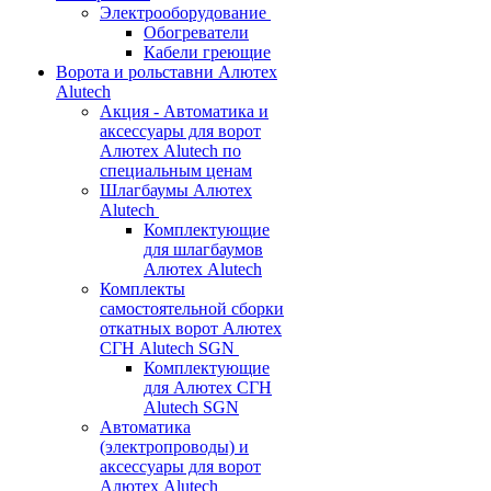
Электрооборудование
Обогреватели
Кабели греющие
Ворота и рольставни Алютех
Alutech
Акция - Автоматика и
аксессуары для ворот
Алютех Alutech по
специальным ценам
Шлагбаумы Алютех
Alutech
Комплектующие
для шлагбаумов
Алютех Alutech
Комплекты
самостоятельной сборки
откатных ворот Алютех
СГН Alutech SGN
Комплектующие
для Алютех СГН
Alutech SGN
Автоматика
(электропроводы) и
аксессуары для ворот
Алютех Alutech