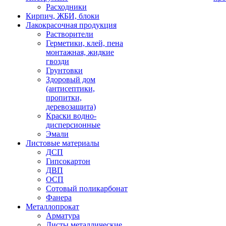
Расходники
Кирпич, ЖБИ, блоки
Лакокрасочная продукция
Растворители
Герметики, клей, пена
монтажная, жидкие
гвозди
Грунтовки
Здоровый дом
(антисептики,
пропитки,
деревозащита)
Краски водно-
дисперсионные
Эмали
Листовые материалы
ДСП
Гипсокартон
ДВП
ОСП
Сотовый поликарбонат
Фанера
Металлопрокат
Арматура
Листы металлические