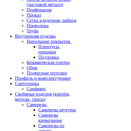
(листовой металл)
Перфорация
Прокат
Сетка кладочная, рабица
Проволока
Труба
Внутренняя отделка
Напольные покрытия
Плинтусы,
порожки
Подложка
Керамическая плитка
Обои
Подвесные потолки
Профиль и комплектующие
Сантехника
Санфаянс
Скобяные изделия (крепёж,
метизы, тросы)
Саморезы
Саморезы шурупы
Саморезы
кровельные
Саморезы по
дереву