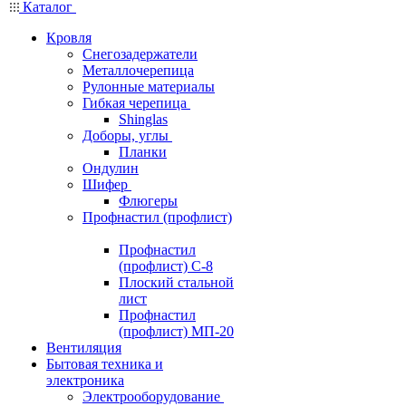
Каталог
Кровля
Снегозадержатели
Металлочерепица
Рулонные материалы
Гибкая черепица
Shinglas
Доборы, углы
Планки
Ондулин
Шифер
Флюгеры
Профнастил (профлист)
Профнастил
(профлист) С-8
Плоский стальной
лист
Профнастил
(профлист) МП-20
Вентиляция
Бытовая техника и
электроника
Электрооборудование