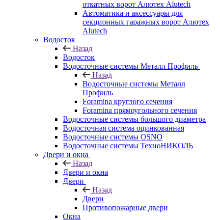
откатных ворот Алютех Alutech
Автоматика и аксессуары для
секционных гаражных ворот Алютех
Alutech
Водосток
Назад
Водосток
Водосточные системы Металл Профиль
Назад
Водосточные системы Металл
Профиль
Foramina круглого сечения
Foramina прямоугольного сечения
Водосточные системы большого диаметра
Водосточная система оцинкованная
Водосточные системы OSNO
Водосточные системы ТехноНИКОЛЬ
Двери и окна
Назад
Двери и окна
Двери
Назад
Двери
Противопожарные двери
Окна