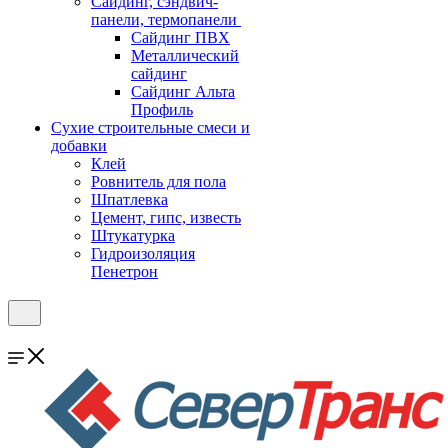
Cайдинг, сэндвич-
панели, термопанели
Сайдинг ПВХ
Металлический
сайдинг
Сайдинг Альта
Профиль
Сухие строительные смеси и
добавки
Клей
Ровнитель для пола
Шпатлевка
Цемент, гипс, известь
Штукатурка
Гидроизоляция
Пенетрон