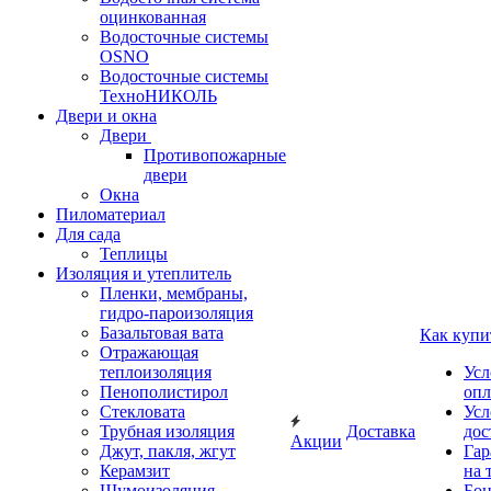
оцинкованная
Водосточные системы
OSNO
Водосточные системы
ТехноНИКОЛЬ
Двери и окна
Двери
Противопожарные
двери
Окна
Пиломатериал
Для сада
Теплицы
Изоляция и утеплитель
Пленки, мембраны,
гидро-пароизоляция
Базальтовая вата
Как купи
Отражающая
теплоизоляция
Усл
Пенополистирол
опл
Стекловата
Усл
Трубная изоляция
Доставка
дос
Акции
Джут, пакля, жгут
Гар
Керамзит
на 
Шумоизоляция
Бон