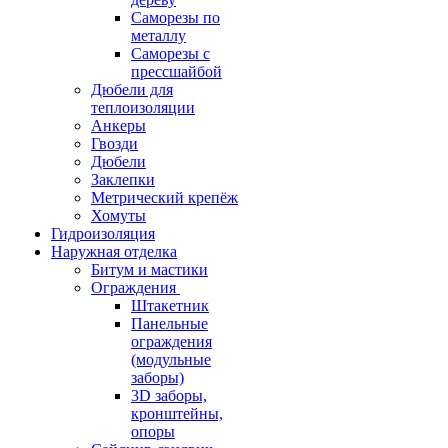
Саморезы по
металлу
Саморезы с
прессшайбой
Дюбели для
теплоизоляции
Анкеры
Гвозди
Дюбели
Заклепки
Метрический крепёж
Хомуты
Гидроизоляция
Наружная отделка
Битум и мастики
Ограждения
Штакетник
Панельные
ограждения
(модульные
заборы)
3D заборы,
кронштейны,
опоры