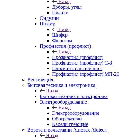
Назад
Доборы, углы
Планки
Ондулин
Шифер
Назад
Шифер
Флюгеры
Профнастил (профлист)
Назад
Профнастил (профлист)
Профнастил (профлист) С-8
Плоский стальной лист
Профнастил (профлист) МП-20
Вентиляция
Бытовая техника и электроника
Назад
Бытовая техника и электроника
Электрооборудование
Назад
Электрооборудование
Обогреватели
Кабели греющие
Ворота и рольставни Алютех Alutech
Назад