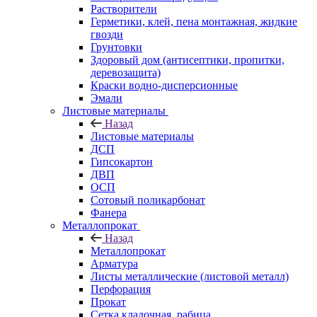
Растворители
Герметики, клей, пена монтажная, жидкие
гвозди
Грунтовки
Здоровый дом (антисептики, пропитки,
деревозащита)
Краски водно-дисперсионные
Эмали
Листовые материалы
Назад
Листовые материалы
ДСП
Гипсокартон
ДВП
ОСП
Сотовый поликарбонат
Фанера
Металлопрокат
Назад
Металлопрокат
Арматура
Листы металлические (листовой металл)
Перфорация
Прокат
Сетка кладочная, рабица