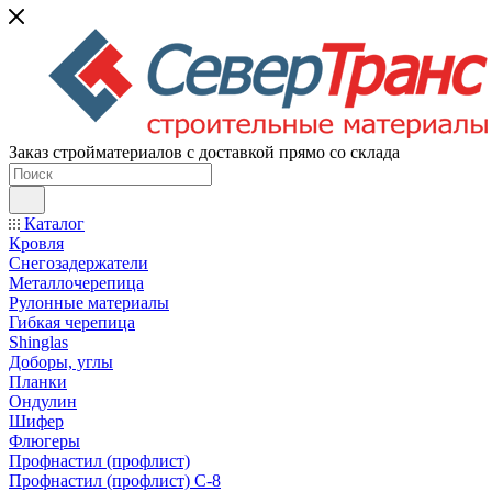
Заказ стройматериалов с доставкой прямо со склада
Каталог
Кровля
Снегозадержатели
Металлочерепица
Рулонные материалы
Гибкая черепица
Shinglas
Доборы, углы
Планки
Ондулин
Шифер
Флюгеры
Профнастил (профлист)
Профнастил (профлист) С-8