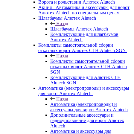
Ворота и рольставни Алютех Alutech
Акция - Автоматика и аксессуары для ворот
Алютех Alutech по специальным ценам
Шлагбаумы Алютех Alutech
Назад
Шлагбаумы Алютех Alutech
Комплектующие для шлагбаумов
Алютех Alutech
Комплекты самостоятельной сборки
откатных ворот Алютех СГН Alutech SGN
Назад
Комплекты самостоятельной сборки
откатных ворот Алютех СГН Alutech
SGN
Комплектующие для Алютех СГН
Alutech SGN
Автоматика (электропроводы) и аксессуары
для ворот Алютех Alutech
Назад
Автоматика (электропроводы) и
аксессуары для ворот Алютех Alutech
Дополнительные аксессуары и
радиоуправление для ворот Алютех
Alutech
Автоматика и аксессуары для