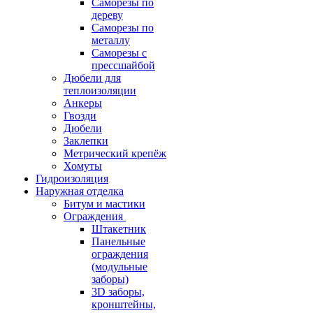
Саморезы по
дереву
Саморезы по
металлу
Саморезы с
прессшайбой
Дюбели для
теплоизоляции
Анкеры
Гвозди
Дюбели
Заклепки
Метрический крепёж
Хомуты
Гидроизоляция
Наружная отделка
Битум и мастики
Ограждения
Штакетник
Панельные
ограждения
(модульные
заборы)
3D заборы,
кронштейны,