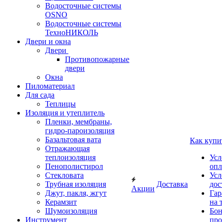
Водосточные системы
OSNO
Водосточные системы
ТехноНИКОЛЬ
Двери и окна
Двери
Противопожарные
двери
Окна
Пиломатериал
Для сада
Теплицы
Изоляция и утеплитель
Пленки, мембраны,
гидро-пароизоляция
Базальтовая вата
Как купи
Отражающая
теплоизоляция
Усл
Пенополистирол
опл
Стекловата
Усл
Трубная изоляция
Доставка
дос
Акции
Джут, пакля, жгут
Гар
Керамзит
на 
Шумоизоляция
Бон
Инструмент
про