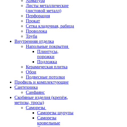
Арматура
Листы металлические
(листовой металл)
Перфорация
Прокат
Сетка кладочная, рабица
Проволока
Труба
Внутренняя отделка
Напольные покрытия
Плинтусы,
порожки
Подложка
Керамическая плитка
Обои
Подвесные потолки
Профиль и комплектующие
Сантехника
Санфаянс
Скобяные изделия (крепёж,
метизы, тросы)
Саморезы
Саморезы шурупы
Саморезы
кровельные