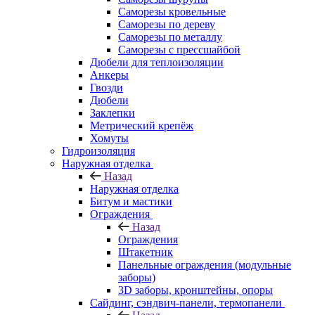
Саморезы кровельные
Саморезы по дереву
Саморезы по металлу
Саморезы с прессшайбой
Дюбели для теплоизоляции
Анкеры
Гвозди
Дюбели
Заклепки
Метрический крепёж
Хомуты
Гидроизоляция
Наружная отделка
Назад
Наружная отделка
Битум и мастики
Ограждения
Назад
Ограждения
Штакетник
Панельные ограждения (модульные
заборы)
3D заборы, кронштейны, опоры
Cайдинг, сэндвич-панели, термопанели