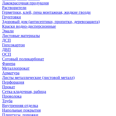
Лакокрасочная продукция
Растворители
Герметики, клей, пена монтажная, жидкие гвозди
Грунтовки
Здоровый дом (антисептики, пропитки, деревозащита)
Краски водно-дисперсионные
Эмали
Листовые материалы
ДСП
Гипсокартон
ДВП
ОСП
Сотовый поликарбонат
Фанера
Металлопрокат
Арматура
Листы металлические (листовой металл)
Перфорация
Прокат
Сетка кладочная, рабица
Проволока
Труба
Внутренняя отделка
Напольные покрытия
Плинтусы, порожки