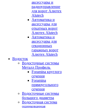
аксессуары и
радиоуправление
для ворот Алютех
Alutech
Автоматика и
аксессуары для
откатных ворот
Алютех Alutech
Автоматика и
аксессуары для
секционных
гаражных ворот
Алютех Alutech
Водосток
Водосточные системы
Металл Профиль
Foramina круглого
сечения
Foramina
прямоугольного
сечения
Водосточные системы
большого диаметра
Водосточная система
оцинкованная