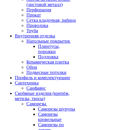
(листовой металл)
Перфорация
Прокат
Сетка кладочная, рабица
Проволока
Труба
Внутренняя отделка
Напольные покрытия
Плинтусы,
порожки
Подложка
Керамическая плитка
Обои
Подвесные потолки
Профиль и комплектующие
Сантехника
Санфаянс
Скобяные изделия (крепёж,
метизы, тросы)
Саморезы
Саморезы шурупы
Саморезы
кровельные
Саморезы по
дереву