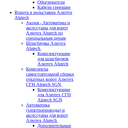
Обогреватели
Кабели греющие
Ворота и рольставни Алютех
Alutech
Акция - Автоматика и
аксессуары для ворот
Алютех Alutech по
специальным ценам
Шлагбаумы Алютех
Alutech
Комплектующие
для шлагбаумов
Алютех Alutech
Комплекты
самостоятельной сборки
откатных ворот Алютех
СГН Alutech SGN
Комплектующие
для Алютех СГН
Alutech SGN
Автоматика
(электропроводы) и
аксессуары для ворот
Алютех Alutech
Дополнительные