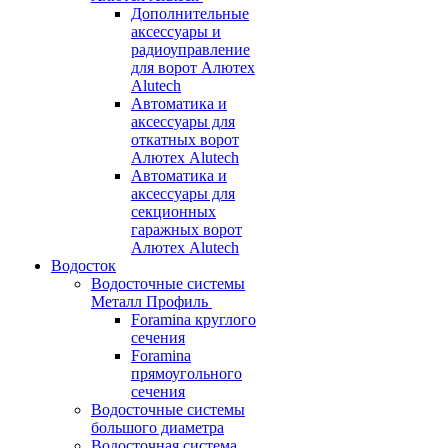
Дополнительные
аксессуары и
радиоуправление
для ворот Алютех
Alutech
Автоматика и
аксессуары для
откатных ворот
Алютех Alutech
Автоматика и
аксессуары для
секционных
гаражных ворот
Алютех Alutech
Водосток
Водосточные системы
Металл Профиль
Foramina круглого
сечения
Foramina
прямоугольного
сечения
Водосточные системы
большого диаметра
Водосточная система