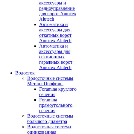
аксессуары и
радиоуправление
для ворот Алютех
Alutech
Автоматика и
аксессуары для
откатных ворот
Алютех Alutech
Автоматика и
аксессуары для
секционных
гаражных ворот
Алютех Alutech
Водосток
Водосточные системы
Металл Профиль
Foramina круглого
сечения
Foramina
прямоугольного
сечения
Водосточные системы
большого диаметра
Водосточная система
оцинкованная