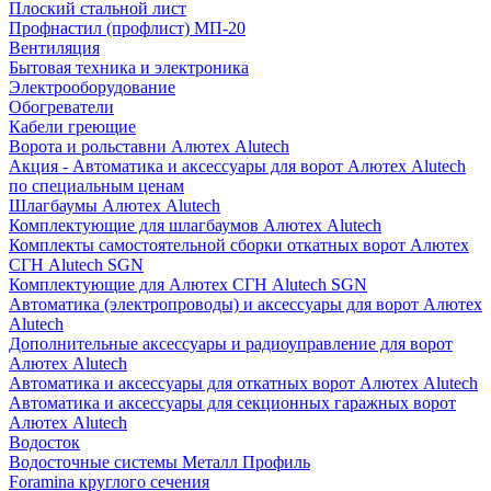
Плоский стальной лист
Профнастил (профлист) МП-20
Вентиляция
Бытовая техника и электроника
Электрооборудование
Обогреватели
Кабели греющие
Ворота и рольставни Алютех Alutech
Акция - Автоматика и аксессуары для ворот Алютех Alutech
по специальным ценам
Шлагбаумы Алютех Alutech
Комплектующие для шлагбаумов Алютех Alutech
Комплекты самостоятельной сборки откатных ворот Алютех
СГН Alutech SGN
Комплектующие для Алютех СГН Alutech SGN
Автоматика (электропроводы) и аксессуары для ворот Алютех
Alutech
Дополнительные аксессуары и радиоуправление для ворот
Алютех Alutech
Автоматика и аксессуары для откатных ворот Алютех Alutech
Автоматика и аксессуары для секционных гаражных ворот
Алютех Alutech
Водосток
Водосточные системы Металл Профиль
Foramina круглого сечения