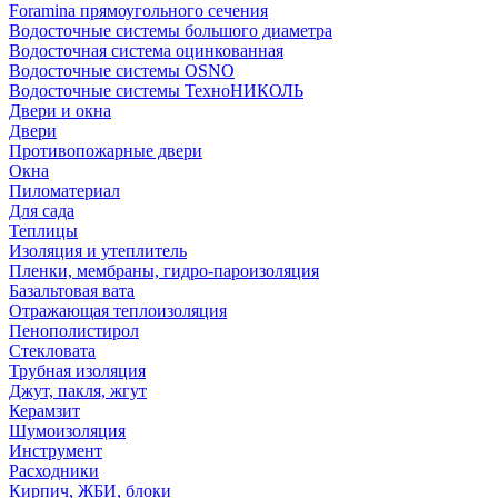
Foramina прямоугольного сечения
Водосточные системы большого диаметра
Водосточная система оцинкованная
Водосточные системы OSNO
Водосточные системы ТехноНИКОЛЬ
Двери и окна
Двери
Противопожарные двери
Окна
Пиломатериал
Для сада
Теплицы
Изоляция и утеплитель
Пленки, мембраны, гидро-пароизоляция
Базальтовая вата
Отражающая теплоизоляция
Пенополистирол
Стекловата
Трубная изоляция
Джут, пакля, жгут
Керамзит
Шумоизоляция
Инструмент
Расходники
Кирпич, ЖБИ, блоки