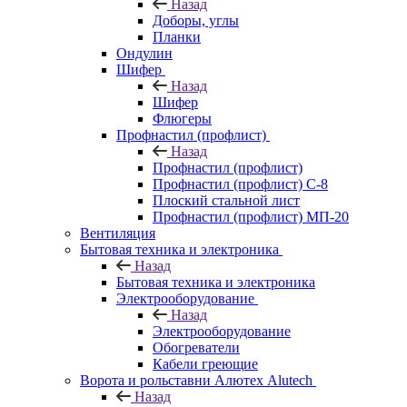
Назад
Доборы, углы
Планки
Ондулин
Шифер
Назад
Шифер
Флюгеры
Профнастил (профлист)
Назад
Профнастил (профлист)
Профнастил (профлист) С-8
Плоский стальной лист
Профнастил (профлист) МП-20
Вентиляция
Бытовая техника и электроника
Назад
Бытовая техника и электроника
Электрооборудование
Назад
Электрооборудование
Обогреватели
Кабели греющие
Ворота и рольставни Алютех Alutech
Назад