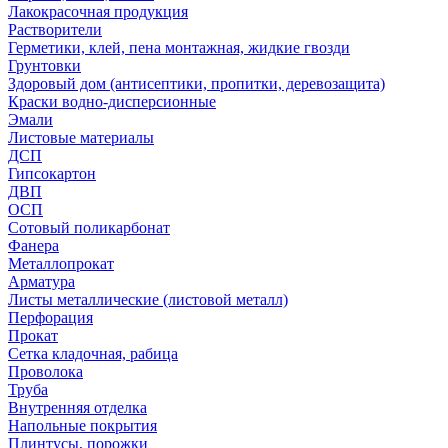
Лакокрасочная продукция
Растворители
Герметики, клей, пена монтажная, жидкие гвозди
Грунтовки
Здоровый дом (антисептики, пропитки, деревозащита)
Краски водно-дисперсионные
Эмали
Листовые материалы
ДСП
Гипсокартон
ДВП
ОСП
Сотовый поликарбонат
Фанера
Металлопрокат
Арматура
Листы металлические (листовой металл)
Перфорация
Прокат
Сетка кладочная, рабица
Проволока
Труба
Внутренняя отделка
Напольные покрытия
Плинтусы, порожки