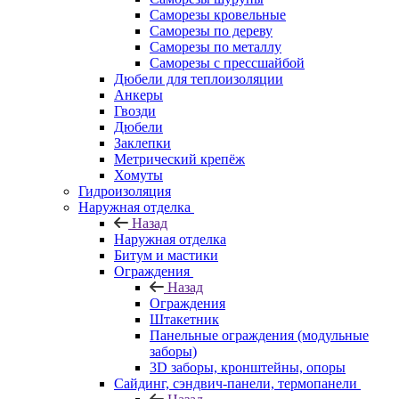
Саморезы кровельные
Саморезы по дереву
Саморезы по металлу
Саморезы с прессшайбой
Дюбели для теплоизоляции
Анкеры
Гвозди
Дюбели
Заклепки
Метрический крепёж
Хомуты
Гидроизоляция
Наружная отделка
Назад
Наружная отделка
Битум и мастики
Ограждения
Назад
Ограждения
Штакетник
Панельные ограждения (модульные
заборы)
3D заборы, кронштейны, опоры
Cайдинг, сэндвич-панели, термопанели