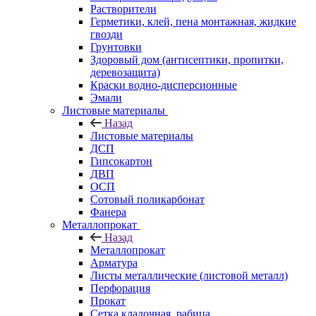
Растворители
Герметики, клей, пена монтажная, жидкие
гвозди
Грунтовки
Здоровый дом (антисептики, пропитки,
деревозащита)
Краски водно-дисперсионные
Эмали
Листовые материалы
Назад
Листовые материалы
ДСП
Гипсокартон
ДВП
ОСП
Сотовый поликарбонат
Фанера
Металлопрокат
Назад
Металлопрокат
Арматура
Листы металлические (листовой металл)
Перфорация
Прокат
Сетка кладочная, рабица