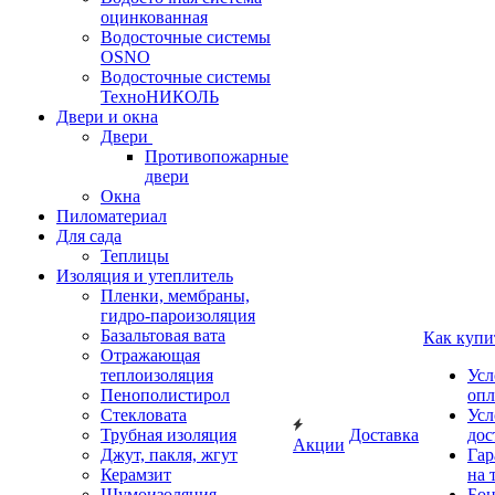
оцинкованная
Водосточные системы
OSNO
Водосточные системы
ТехноНИКОЛЬ
Двери и окна
Двери
Противопожарные
двери
Окна
Пиломатериал
Для сада
Теплицы
Изоляция и утеплитель
Пленки, мембраны,
гидро-пароизоляция
Базальтовая вата
Как купи
Отражающая
теплоизоляция
Усл
Пенополистирол
опл
Стекловата
Усл
Трубная изоляция
Доставка
дос
Акции
Джут, пакля, жгут
Гар
Керамзит
на 
Шумоизоляция
Бон