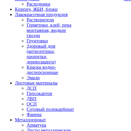
Расходники
Кирпич, ЖБИ, блоки
Лакокрасочная продукция
Растворители
Герметики, клей, пена
монтажная, жидкие
гвозди
Грунтовки
Здоровый дом
(антисептики,
пропитки,
деревозащита)
Краски водно-
дисперсионные
Эмали
Листовые материалы
ДСП
Гипсокартон
ДВП
ОСП
Сотовый поликарбонат
Фанера
Металлопрокат
Арматура
Листы металлические