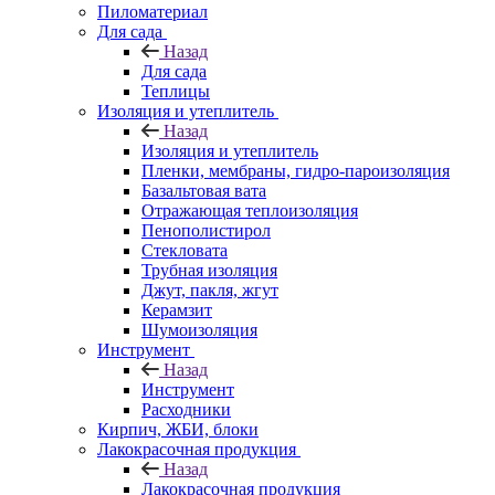
Пиломатериал
Для сада
Назад
Для сада
Теплицы
Изоляция и утеплитель
Назад
Изоляция и утеплитель
Пленки, мембраны, гидро-пароизоляция
Базальтовая вата
Отражающая теплоизоляция
Пенополистирол
Стекловата
Трубная изоляция
Джут, пакля, жгут
Керамзит
Шумоизоляция
Инструмент
Назад
Инструмент
Расходники
Кирпич, ЖБИ, блоки
Лакокрасочная продукция
Назад
Лакокрасочная продукция