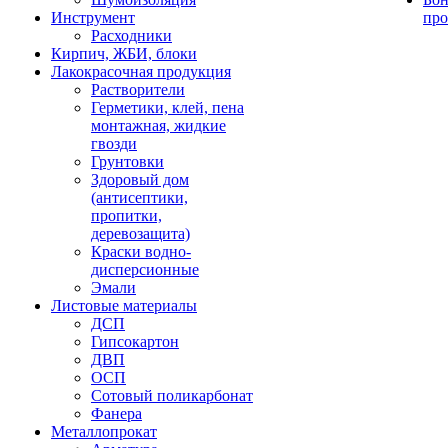
Инструмент
про
Расходники
Кирпич, ЖБИ, блоки
Лакокрасочная продукция
Растворители
Герметики, клей, пена
монтажная, жидкие
гвозди
Грунтовки
Здоровый дом
(антисептики,
пропитки,
деревозащита)
Краски водно-
дисперсионные
Эмали
Листовые материалы
ДСП
Гипсокартон
ДВП
ОСП
Сотовый поликарбонат
Фанера
Металлопрокат