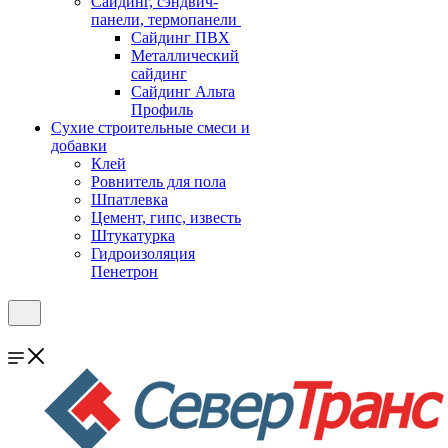
Cайдинг, сэндвич-
панели, термопанели
Сайдинг ПВХ
Металлический
сайдинг
Сайдинг Альта
Профиль
Сухие строительные смеси и
добавки
Клей
Ровнитель для пола
Шпатлевка
Цемент, гипс, известь
Штукатурка
Гидроизоляция
Пенетрон