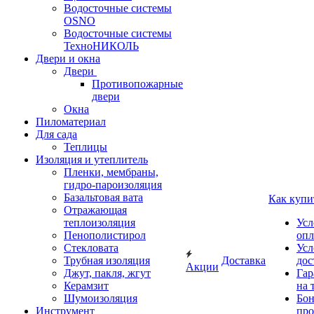
Водосточные системы
OSNO
Водосточные системы
ТехноНИКОЛЬ
Двери и окна
Двери
Противопожарные
двери
Окна
Пиломатериал
Для сада
Теплицы
Изоляция и утеплитель
Пленки, мембраны,
гидро-пароизоляция
Базальтовая вата
Как купи
Отражающая
теплоизоляция
Усл
Пенополистирол
опл
Стекловата
Усл
Трубная изоляция
Доставка
дос
Акции
Джут, пакля, жгут
Гар
Керамзит
на 
Шумоизоляция
Бон
Инструмент
про