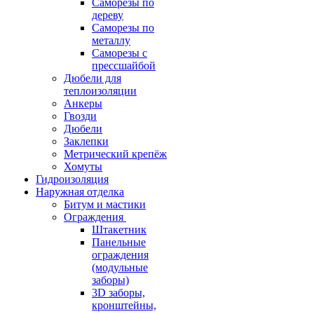
Саморезы по
дереву
Саморезы по
металлу
Саморезы с
прессшайбой
Дюбели для
теплоизоляции
Анкеры
Гвозди
Дюбели
Заклепки
Метрический крепёж
Хомуты
Гидроизоляция
Наружная отделка
Битум и мастики
Ограждения
Штакетник
Панельные
ограждения
(модульные
заборы)
3D заборы,
кронштейны,