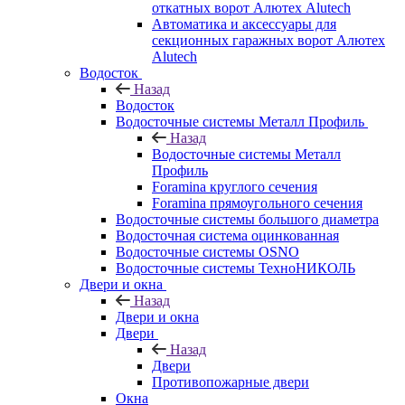
откатных ворот Алютех Alutech
Автоматика и аксессуары для
секционных гаражных ворот Алютех
Alutech
Водосток
Назад
Водосток
Водосточные системы Металл Профиль
Назад
Водосточные системы Металл
Профиль
Foramina круглого сечения
Foramina прямоугольного сечения
Водосточные системы большого диаметра
Водосточная система оцинкованная
Водосточные системы OSNO
Водосточные системы ТехноНИКОЛЬ
Двери и окна
Назад
Двери и окна
Двери
Назад
Двери
Противопожарные двери
Окна