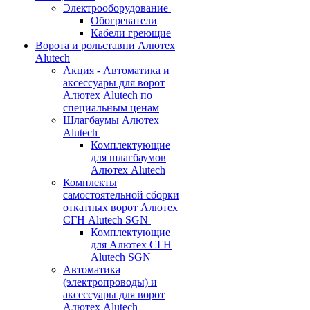
Электрооборудование
Обогреватели
Кабели греющие
Ворота и рольставни Алютех
Alutech
Акция - Автоматика и
аксессуары для ворот
Алютех Alutech по
специальным ценам
Шлагбаумы Алютех
Alutech
Комплектующие
для шлагбаумов
Алютех Alutech
Комплекты
самостоятельной сборки
откатных ворот Алютех
СГН Alutech SGN
Комплектующие
для Алютех СГН
Alutech SGN
Автоматика
(электропроводы) и
аксессуары для ворот
Алютех Alutech