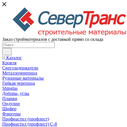
Заказ стройматериалов с доставкой прямо со склада
Каталог
Кровля
Снегозадержатели
Металлочерепица
Рулонные материалы
Гибкая черепица
Shinglas
Доборы, углы
Планки
Ондулин
Шифер
Флюгеры
Профнастил (профлист)
Профнастил (профлист) С-8