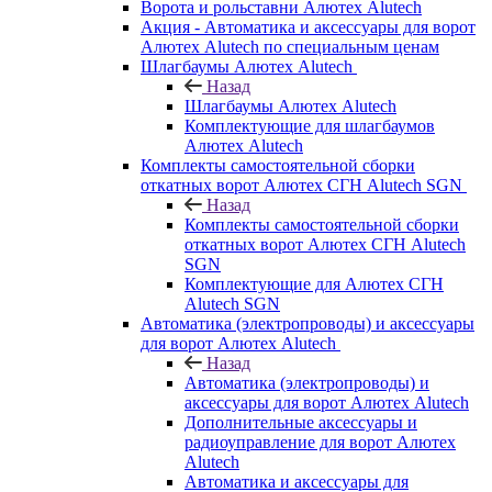
Ворота и рольставни Алютех Alutech
Акция - Автоматика и аксессуары для ворот
Алютех Alutech по специальным ценам
Шлагбаумы Алютех Alutech
Назад
Шлагбаумы Алютех Alutech
Комплектующие для шлагбаумов
Алютех Alutech
Комплекты самостоятельной сборки
откатных ворот Алютех СГН Alutech SGN
Назад
Комплекты самостоятельной сборки
откатных ворот Алютех СГН Alutech
SGN
Комплектующие для Алютех СГН
Alutech SGN
Автоматика (электропроводы) и аксессуары
для ворот Алютех Alutech
Назад
Автоматика (электропроводы) и
аксессуары для ворот Алютех Alutech
Дополнительные аксессуары и
радиоуправление для ворот Алютех
Alutech
Автоматика и аксессуары для