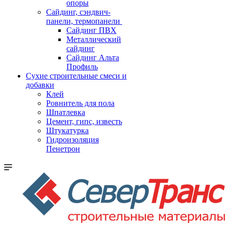
опоры
Cайдинг, сэндвич-
панели, термопанели
Сайдинг ПВХ
Металлический
сайдинг
Сайдинг Альта
Профиль
Сухие строительные смеси и
добавки
Клей
Ровнитель для пола
Шпатлевка
Цемент, гипс, известь
Штукатурка
Гидроизоляция
Пенетрон