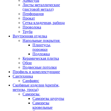
Арматура
Листы металлические
(листовой металл)
Перфорация
Прокат
Сетка кладочная, рабица
Проволока
Труба
Внутренняя отделка
Напольные покрытия
Плинтусы,
порожки
Подложка
Керамическая плитка
Обои
Подвесные потолки
Профиль и комплектующие
Сантехника
Санфаянс
Скобяные изделия (крепёж,
метизы, тросы)
Саморезы
Саморезы шурупы
Саморезы
кровельные