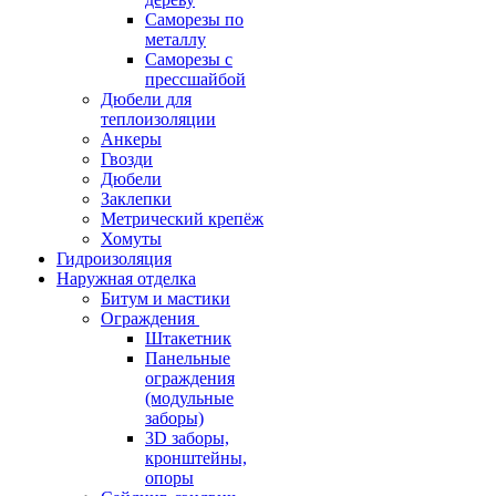
Саморезы по
металлу
Саморезы с
прессшайбой
Дюбели для
теплоизоляции
Анкеры
Гвозди
Дюбели
Заклепки
Метрический крепёж
Хомуты
Гидроизоляция
Наружная отделка
Битум и мастики
Ограждения
Штакетник
Панельные
ограждения
(модульные
заборы)
3D заборы,
кронштейны,
опоры