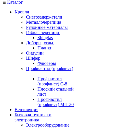
Каталог
Кровля
Снегозадержатели
Металлочерепица
Рулонные материалы
Гибкая черепица
Shinglas
Доборы, углы
Планки
Ондулин
Шифер
Флюгеры
Профнастил (профлист)
Профнастил
(профлист) С-8
Плоский стальной
лист
Профнастил
(профлист) МП-20
Вентиляция
Бытовая техника и
электроника
Электрооборудование