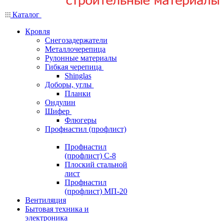
Каталог
Кровля
Снегозадержатели
Металлочерепица
Рулонные материалы
Гибкая черепица
Shinglas
Доборы, углы
Планки
Ондулин
Шифер
Флюгеры
Профнастил (профлист)
Профнастил
(профлист) С-8
Плоский стальной
лист
Профнастил
(профлист) МП-20
Вентиляция
Бытовая техника и
электроника