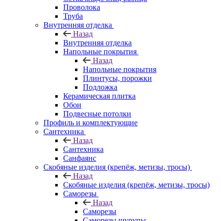
Проволока
Труба
Внутренняя отделка
Назад
Внутренняя отделка
Напольные покрытия
Назад
Напольные покрытия
Плинтусы, порожки
Подложка
Керамическая плитка
Обои
Подвесные потолки
Профиль и комплектующие
Сантехника
Назад
Сантехника
Санфаянс
Скобяные изделия (крепёж, метизы, тросы)
Назад
Скобяные изделия (крепёж, метизы, тросы)
Саморезы
Назад
Саморезы
Саморезы шурупы