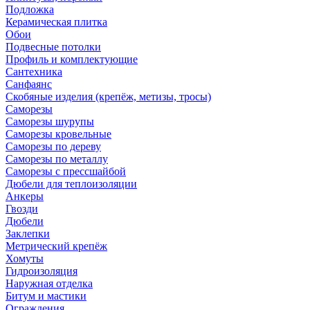
Подложка
Керамическая плитка
Обои
Подвесные потолки
Профиль и комплектующие
Сантехника
Санфаянс
Скобяные изделия (крепёж, метизы, тросы)
Саморезы
Саморезы шурупы
Саморезы кровельные
Саморезы по дереву
Саморезы по металлу
Саморезы с прессшайбой
Дюбели для теплоизоляции
Анкеры
Гвозди
Дюбели
Заклепки
Метрический крепёж
Хомуты
Гидроизоляция
Наружная отделка
Битум и мастики
Ограждения