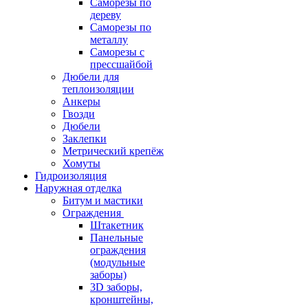
Саморезы по
дереву
Саморезы по
металлу
Саморезы с
прессшайбой
Дюбели для
теплоизоляции
Анкеры
Гвозди
Дюбели
Заклепки
Метрический крепёж
Хомуты
Гидроизоляция
Наружная отделка
Битум и мастики
Ограждения
Штакетник
Панельные
ограждения
(модульные
заборы)
3D заборы,
кронштейны,