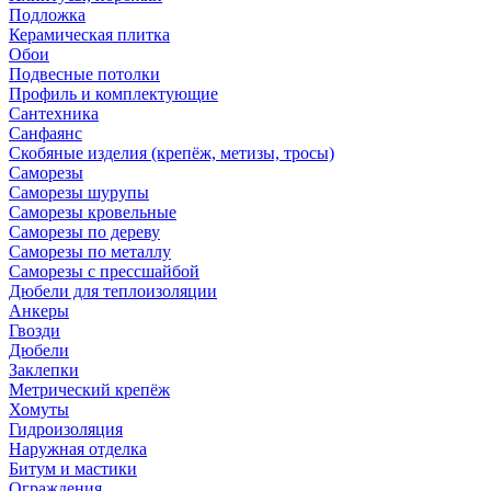
Подложка
Керамическая плитка
Обои
Подвесные потолки
Профиль и комплектующие
Сантехника
Санфаянс
Скобяные изделия (крепёж, метизы, тросы)
Саморезы
Саморезы шурупы
Саморезы кровельные
Саморезы по дереву
Саморезы по металлу
Саморезы с прессшайбой
Дюбели для теплоизоляции
Анкеры
Гвозди
Дюбели
Заклепки
Метрический крепёж
Хомуты
Гидроизоляция
Наружная отделка
Битум и мастики
Ограждения