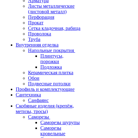
Арматура
Листы металлические
(листовой металл)
Перфорация
Прокат
Сетка кладочная, рабица
Проволока
Труба
Внутренняя отделка
Напольные покрытия
Плинтусы,
порожки
Подложка
Керамическая плитка
Обои
Подвесные потолки
Профиль и комплектующие
Сантехника
Санфаянс
Скобяные изделия (крепёж,
метизы, тросы)
Саморезы
Саморезы шурупы
Саморезы
кровельные