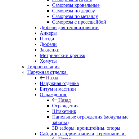
Саморезы кровельные
Саморезы по дереву
Саморезы по металлу
Саморезы с прессшайбой
Дюбели для теплоизоляции
Анкеры
Гвозди
Дюбели
Заклепки
Метрический крепёж
Хомуты
Гидроизоляция
Наружная отделка
Назад
Наружная отделка
Битум и мастики
Ограждения
Назад
Ограждения
Штакетник
Панельные ограждения (модульные
заборы)
3D заборы, кронштейны, опоры
Cайдинг, сэндвич-панели, термопанели