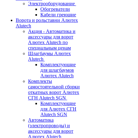
Электрооборудование
Обогреватели
Кабели греющие
Ворота и рольставни Алютех
Alutech
Акция - Автоматика и
аксессуары для ворот
Алютех Alutech по
специальным ценам
Шлагбаумы Алютех
Alutech
Комплектующие
для шлагбаумов
Алютех Alutech
Комплекты
самостоятельной сборки
откатных ворот Алютех
СГН Alutech SGN
Комплектующие
для Алютех СГН
Alutech SGN
Автоматика
(электропроводы) и
аксессуары для ворот
Алютех Alutech