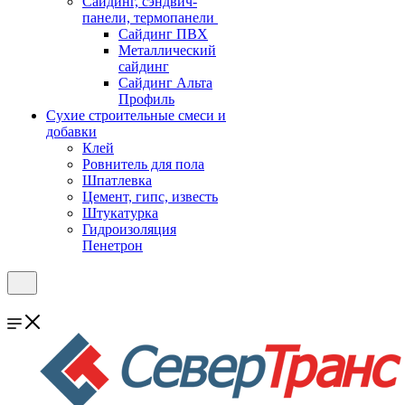
Cайдинг, сэндвич-
панели, термопанели
Сайдинг ПВХ
Металлический
сайдинг
Сайдинг Альта
Профиль
Сухие строительные смеси и
добавки
Клей
Ровнитель для пола
Шпатлевка
Цемент, гипс, известь
Штукатурка
Гидроизоляция
Пенетрон