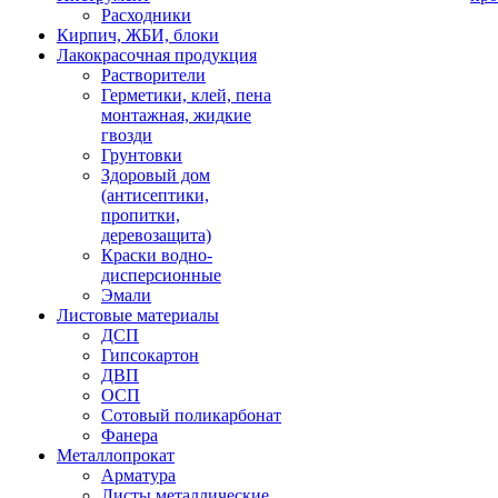
Расходники
Кирпич, ЖБИ, блоки
Лакокрасочная продукция
Растворители
Герметики, клей, пена
монтажная, жидкие
гвозди
Грунтовки
Здоровый дом
(антисептики,
пропитки,
деревозащита)
Краски водно-
дисперсионные
Эмали
Листовые материалы
ДСП
Гипсокартон
ДВП
ОСП
Сотовый поликарбонат
Фанера
Металлопрокат
Арматура
Листы металлические