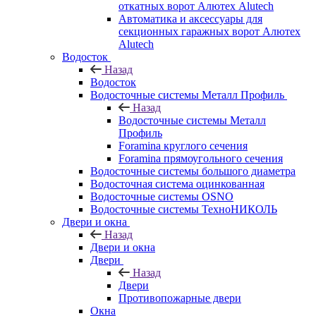
откатных ворот Алютех Alutech
Автоматика и аксессуары для
секционных гаражных ворот Алютех
Alutech
Водосток
Назад
Водосток
Водосточные системы Металл Профиль
Назад
Водосточные системы Металл
Профиль
Foramina круглого сечения
Foramina прямоугольного сечения
Водосточные системы большого диаметра
Водосточная система оцинкованная
Водосточные системы OSNO
Водосточные системы ТехноНИКОЛЬ
Двери и окна
Назад
Двери и окна
Двери
Назад
Двери
Противопожарные двери
Окна