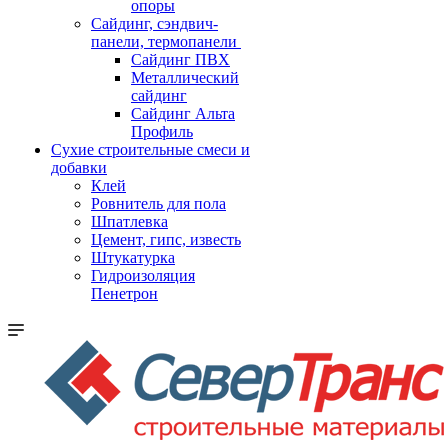
опоры
Cайдинг, сэндвич-
панели, термопанели
Сайдинг ПВХ
Металлический
сайдинг
Сайдинг Альта
Профиль
Сухие строительные смеси и
добавки
Клей
Ровнитель для пола
Шпатлевка
Цемент, гипс, известь
Штукатурка
Гидроизоляция
Пенетрон