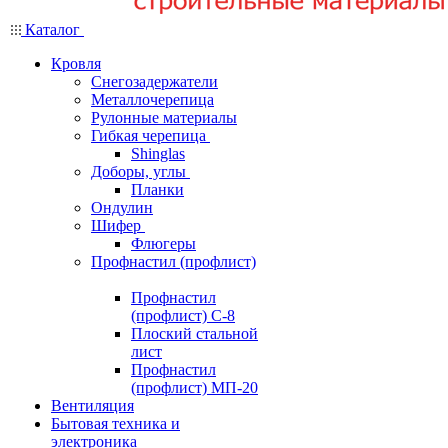
Каталог
Кровля
Снегозадержатели
Металлочерепица
Рулонные материалы
Гибкая черепица
Shinglas
Доборы, углы
Планки
Ондулин
Шифер
Флюгеры
Профнастил (профлист)
Профнастил
(профлист) С-8
Плоский стальной
лист
Профнастил
(профлист) МП-20
Вентиляция
Бытовая техника и
электроника