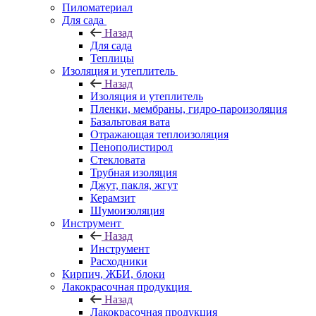
Пиломатериал
Для сада
Назад
Для сада
Теплицы
Изоляция и утеплитель
Назад
Изоляция и утеплитель
Пленки, мембраны, гидро-пароизоляция
Базальтовая вата
Отражающая теплоизоляция
Пенополистирол
Стекловата
Трубная изоляция
Джут, пакля, жгут
Керамзит
Шумоизоляция
Инструмент
Назад
Инструмент
Расходники
Кирпич, ЖБИ, блоки
Лакокрасочная продукция
Назад
Лакокрасочная продукция