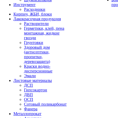
Инструмент
про
Расходники
Кирпич, ЖБИ, блоки
Лакокрасочная продукция
Растворители
Герметики, клей, пена
монтажная, жидкие
гвозди
Грунтовки
Здоровый дом
(антисептики,
пропитки,
деревозащита)
Краски водно-
дисперсионные
Эмали
Листовые материалы
ДСП
Гипсокартон
ДВП
ОСП
Сотовый поликарбонат
Фанера
Металлопрокат