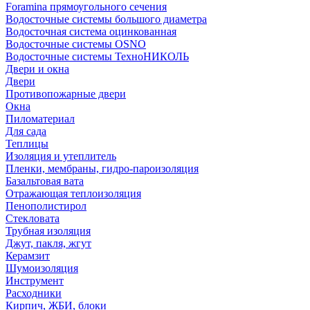
Foramina прямоугольного сечения
Водосточные системы большого диаметра
Водосточная система оцинкованная
Водосточные системы OSNO
Водосточные системы ТехноНИКОЛЬ
Двери и окна
Двери
Противопожарные двери
Окна
Пиломатериал
Для сада
Теплицы
Изоляция и утеплитель
Пленки, мембраны, гидро-пароизоляция
Базальтовая вата
Отражающая теплоизоляция
Пенополистирол
Стекловата
Трубная изоляция
Джут, пакля, жгут
Керамзит
Шумоизоляция
Инструмент
Расходники
Кирпич, ЖБИ, блоки