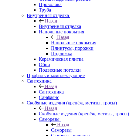
Проволока
Труба
Внутренняя отделка
Назад
Внутренняя отделка
Напольные покрытия
Назад
Напольные покрытия
Плинтусы, порожки
Подложка
Керамическая плитка
Обои
Подвесные потолки
Профиль и комплектующие
Сантехника
Назад
Сантехника
Санфаянс
Скобяные изделия (крепёж, метизы, тросы)
Назад
Скобяные изделия (крепёж, метизы, тросы)
Саморезы
Назад
Саморезы
Саморезы шурупы