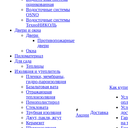
оцинкованная
Водосточные системы
OSNO
Водосточные системы
ТехноНИКОЛЬ
Двери и окна
Двери
Противопожарные
двери
Окна
Пиломатериал
Для сада
Теплицы
Изоляция и утеплитель
Пленки, мембраны,
гидро-пароизоляция
Базальтовая вата
Как купи
Отражающая
теплоизоляция
Усл
Пенополистирол
опл
Стекловата
Усл
Трубная изоляция
Доставка
дос
Акции
Джут, пакля, жгут
Гар
Керамзит
на 
Шумоизоляция
Бон