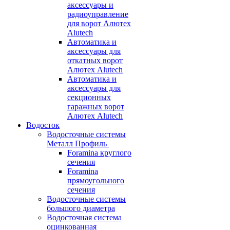
аксессуары и
радиоуправление
для ворот Алютех
Alutech
Автоматика и
аксессуары для
откатных ворот
Алютех Alutech
Автоматика и
аксессуары для
секционных
гаражных ворот
Алютех Alutech
Водосток
Водосточные системы
Металл Профиль
Foramina круглого
сечения
Foramina
прямоугольного
сечения
Водосточные системы
большого диаметра
Водосточная система
оцинкованная