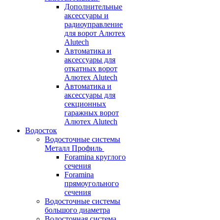
Дополнительные
аксессуары и
радиоуправление
для ворот Алютех
Alutech
Автоматика и
аксессуары для
откатных ворот
Алютех Alutech
Автоматика и
аксессуары для
секционных
гаражных ворот
Алютех Alutech
Водосток
Водосточные системы
Металл Профиль
Foramina круглого
сечения
Foramina
прямоугольного
сечения
Водосточные системы
большого диаметра
Водосточная система