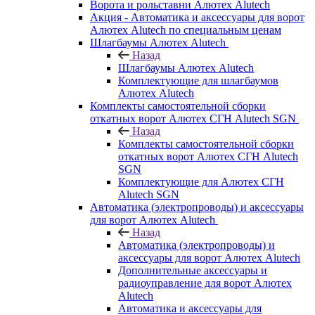
Ворота и рольставни Алютех Alutech
Акция - Автоматика и аксессуары для ворот
Алютех Alutech по специальным ценам
Шлагбаумы Алютех Alutech
Назад
Шлагбаумы Алютех Alutech
Комплектующие для шлагбаумов
Алютех Alutech
Комплекты самостоятельной сборки
откатных ворот Алютех СГН Alutech SGN
Назад
Комплекты самостоятельной сборки
откатных ворот Алютех СГН Alutech
SGN
Комплектующие для Алютех СГН
Alutech SGN
Автоматика (электропроводы) и аксессуары
для ворот Алютех Alutech
Назад
Автоматика (электропроводы) и
аксессуары для ворот Алютех Alutech
Дополнительные аксессуары и
радиоуправление для ворот Алютех
Alutech
Автоматика и аксессуары для