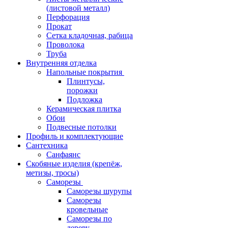
(листовой металл)
Перфорация
Прокат
Сетка кладочная, рабица
Проволока
Труба
Внутренняя отделка
Напольные покрытия
Плинтусы,
порожки
Подложка
Керамическая плитка
Обои
Подвесные потолки
Профиль и комплектующие
Сантехника
Санфаянс
Скобяные изделия (крепёж,
метизы, тросы)
Саморезы
Саморезы шурупы
Саморезы
кровельные
Саморезы по
дереву