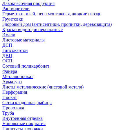
Лакокрасочная продукция
Растворители
Герметики, клей, пена монтажная, жидкие гвозди
Грунтовки
Здоровый дом (антисептики, пропитки, деревозащита)
Краски водно-дисперсионные
Эмали
Листовые материалы
ДСП
Гипсокартон
ДВП
ОСП
Сотовый поликарбонат
Фанера
Металлопрокат
Арматура
Листы металлические (листовой металл)
Перфорация
Прокат
Сетка кладочная, рабица
Проволока
Труба
Внутренняя отделка
Напольные покрытия
Плинтусы, порожки