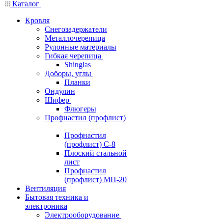
Каталог
Кровля
Снегозадержатели
Металлочерепица
Рулонные материалы
Гибкая черепица
Shinglas
Доборы, углы
Планки
Ондулин
Шифер
Флюгеры
Профнастил (профлист)
Профнастил
(профлист) С-8
Плоский стальной
лист
Профнастил
(профлист) МП-20
Вентиляция
Бытовая техника и
электроника
Электрооборудование