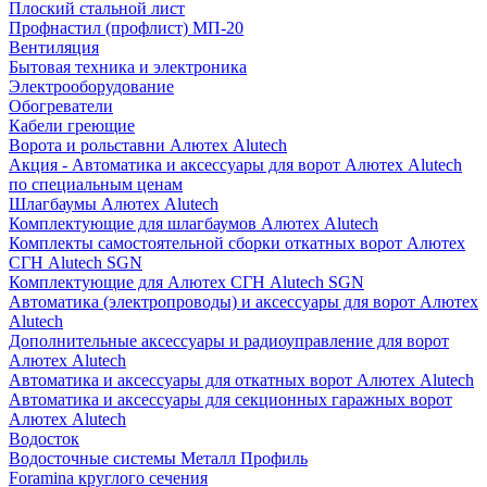
Плоский стальной лист
Профнастил (профлист) МП-20
Вентиляция
Бытовая техника и электроника
Электрооборудование
Обогреватели
Кабели греющие
Ворота и рольставни Алютех Alutech
Акция - Автоматика и аксессуары для ворот Алютех Alutech
по специальным ценам
Шлагбаумы Алютех Alutech
Комплектующие для шлагбаумов Алютех Alutech
Комплекты самостоятельной сборки откатных ворот Алютех
СГН Alutech SGN
Комплектующие для Алютех СГН Alutech SGN
Автоматика (электропроводы) и аксессуары для ворот Алютех
Alutech
Дополнительные аксессуары и радиоуправление для ворот
Алютех Alutech
Автоматика и аксессуары для откатных ворот Алютех Alutech
Автоматика и аксессуары для секционных гаражных ворот
Алютех Alutech
Водосток
Водосточные системы Металл Профиль
Foramina круглого сечения