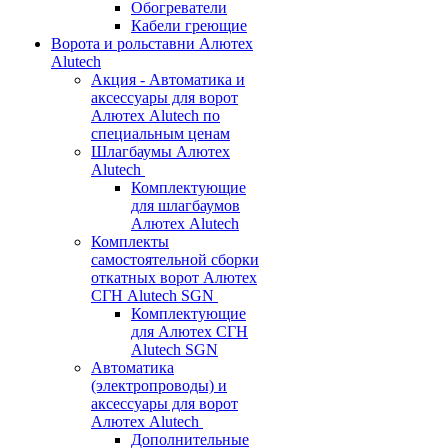
Обогреватели
Кабели греющие
Ворота и рольставни Алютех
Alutech
Акция - Автоматика и
аксессуары для ворот
Алютех Alutech по
специальным ценам
Шлагбаумы Алютех
Alutech
Комплектующие
для шлагбаумов
Алютех Alutech
Комплекты
самостоятельной сборки
откатных ворот Алютех
СГН Alutech SGN
Комплектующие
для Алютех СГН
Alutech SGN
Автоматика
(электропроводы) и
аксессуары для ворот
Алютех Alutech
Дополнительные