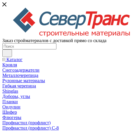
Заказ стройматериалов с доставкой прямо со склада
Каталог
Кровля
Снегозадержатели
Металлочерепица
Рулонные материалы
Гибкая черепица
Shinglas
Доборы, углы
Планки
Ондулин
Шифер
Флюгеры
Профнастил (профлист)
Профнастил (профлист) С-8