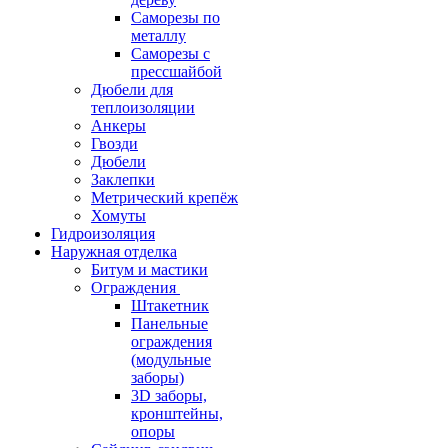
Саморезы по
металлу
Саморезы с
прессшайбой
Дюбели для
теплоизоляции
Анкеры
Гвозди
Дюбели
Заклепки
Метрический крепёж
Хомуты
Гидроизоляция
Наружная отделка
Битум и мастики
Ограждения
Штакетник
Панельные
ограждения
(модульные
заборы)
3D заборы,
кронштейны,
опоры