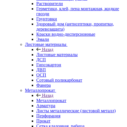
Растворители
Герметики, клей, пена монтажная, жидкие
гвозди
Грунтовки
Здоровый дом (антисептики, пропитки,
деревозащита)
Краски водно-дисперсионные
Эмали
Листовые материалы
Назад
Листовые материалы
ДСП
Гипсокартон
ДВП
ОСП
Сотовый поликарбонат
Фанера
Металлопрокат
Назад
Металлопрокат
Арматура
Листы металлические (листовой металл)
Перфорация
Прокат
Сетка кладочная, рабица