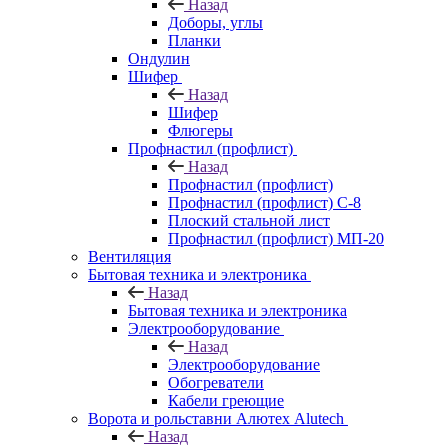
Назад
Доборы, углы
Планки
Ондулин
Шифер
Назад
Шифер
Флюгеры
Профнастил (профлист)
Назад
Профнастил (профлист)
Профнастил (профлист) С-8
Плоский стальной лист
Профнастил (профлист) МП-20
Вентиляция
Бытовая техника и электроника
Назад
Бытовая техника и электроника
Электрооборудование
Назад
Электрооборудование
Обогреватели
Кабели греющие
Ворота и рольставни Алютех Alutech
Назад