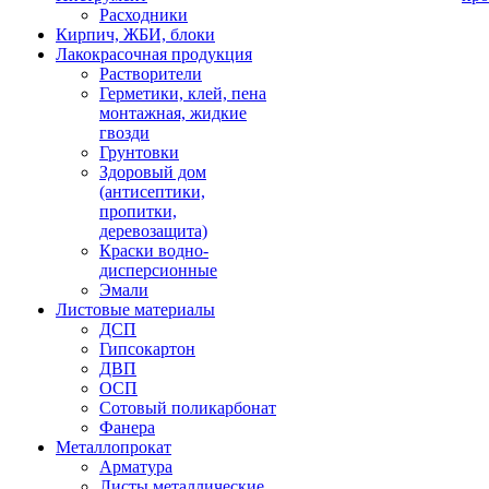
Расходники
Кирпич, ЖБИ, блоки
Лакокрасочная продукция
Растворители
Герметики, клей, пена
монтажная, жидкие
гвозди
Грунтовки
Здоровый дом
(антисептики,
пропитки,
деревозащита)
Краски водно-
дисперсионные
Эмали
Листовые материалы
ДСП
Гипсокартон
ДВП
ОСП
Сотовый поликарбонат
Фанера
Металлопрокат
Арматура
Листы металлические