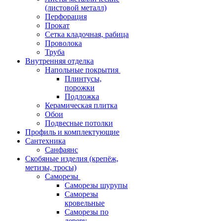
(листовой металл)
Перфорация
Прокат
Сетка кладочная, рабица
Проволока
Труба
Внутренняя отделка
Напольные покрытия
Плинтусы,
порожки
Подложка
Керамическая плитка
Обои
Подвесные потолки
Профиль и комплектующие
Сантехника
Санфаянс
Скобяные изделия (крепёж,
метизы, тросы)
Саморезы
Саморезы шурупы
Саморезы
кровельные
Саморезы по
дереву