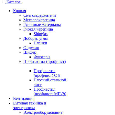
Каталог
Кровля
Снегозадержатели
Металлочерепица
Рулонные материалы
Гибкая черепица
Shinglas
Доборы, углы
Планки
Ондулин
Шифер
Флюгеры
Профнастил (профлист)
Профнастил
(профлист) С-8
Плоский стальной
лист
Профнастил
(профлист) МП-20
Вентиляция
Бытовая техника и
электроника
Электрооборудование