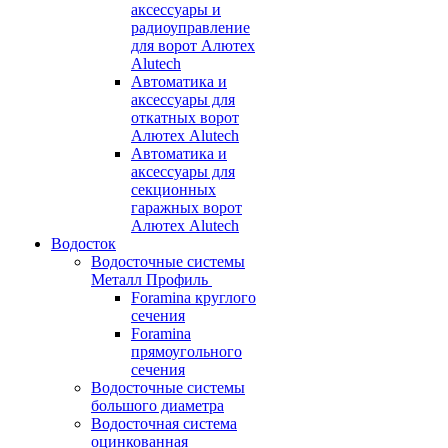
аксессуары и
радиоуправление
для ворот Алютех
Alutech
Автоматика и
аксессуары для
откатных ворот
Алютех Alutech
Автоматика и
аксессуары для
секционных
гаражных ворот
Алютех Alutech
Водосток
Водосточные системы
Металл Профиль
Foramina круглого
сечения
Foramina
прямоугольного
сечения
Водосточные системы
большого диаметра
Водосточная система
оцинкованная