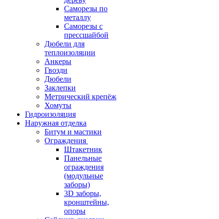
Саморезы по
металлу
Саморезы с
прессшайбой
Дюбели для
теплоизоляции
Анкеры
Гвозди
Дюбели
Заклепки
Метрический крепёж
Хомуты
Гидроизоляция
Наружная отделка
Битум и мастики
Ограждения
Штакетник
Панельные
ограждения
(модульные
заборы)
3D заборы,
кронштейны,
опоры