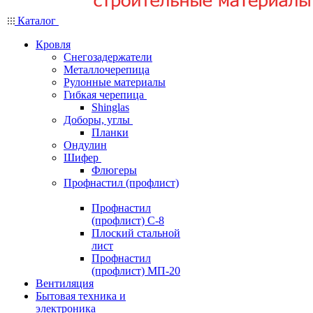
Каталог
Кровля
Снегозадержатели
Металлочерепица
Рулонные материалы
Гибкая черепица
Shinglas
Доборы, углы
Планки
Ондулин
Шифер
Флюгеры
Профнастил (профлист)
Профнастил
(профлист) С-8
Плоский стальной
лист
Профнастил
(профлист) МП-20
Вентиляция
Бытовая техника и
электроника