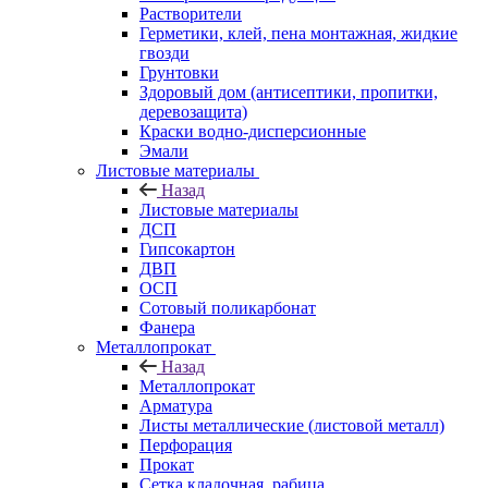
Растворители
Герметики, клей, пена монтажная, жидкие
гвозди
Грунтовки
Здоровый дом (антисептики, пропитки,
деревозащита)
Краски водно-дисперсионные
Эмали
Листовые материалы
Назад
Листовые материалы
ДСП
Гипсокартон
ДВП
ОСП
Сотовый поликарбонат
Фанера
Металлопрокат
Назад
Металлопрокат
Арматура
Листы металлические (листовой металл)
Перфорация
Прокат
Сетка кладочная, рабица