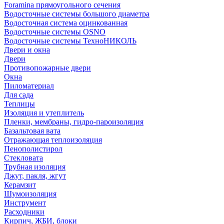
Foramina прямоугольного сечения
Водосточные системы большого диаметра
Водосточная система оцинкованная
Водосточные системы OSNO
Водосточные системы ТехноНИКОЛЬ
Двери и окна
Двери
Противопожарные двери
Окна
Пиломатериал
Для сада
Теплицы
Изоляция и утеплитель
Пленки, мембраны, гидро-пароизоляция
Базальтовая вата
Отражающая теплоизоляция
Пенополистирол
Стекловата
Трубная изоляция
Джут, пакля, жгут
Керамзит
Шумоизоляция
Инструмент
Расходники
Кирпич, ЖБИ, блоки