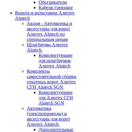
Обогреватели
Кабели греющие
Ворота и рольставни Алютех
Alutech
Акция - Автоматика и
аксессуары для ворот
Алютех Alutech по
специальным ценам
Шлагбаумы Алютех
Alutech
Комплектующие
для шлагбаумов
Алютех Alutech
Комплекты
самостоятельной сборки
откатных ворот Алютех
СГН Alutech SGN
Комплектующие
для Алютех СГН
Alutech SGN
Автоматика
(электропроводы) и
аксессуары для ворот
Алютех Alutech
Дополнительные