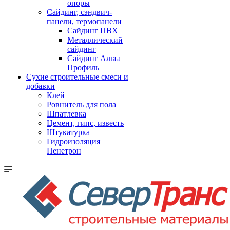
опоры
Cайдинг, сэндвич-
панели, термопанели
Сайдинг ПВХ
Металлический
сайдинг
Сайдинг Альта
Профиль
Сухие строительные смеси и
добавки
Клей
Ровнитель для пола
Шпатлевка
Цемент, гипс, известь
Штукатурка
Гидроизоляция
Пенетрон