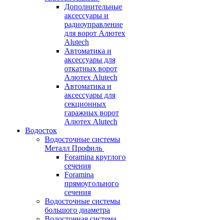
Дополнительные
аксессуары и
радиоуправление
для ворот Алютех
Alutech
Автоматика и
аксессуары для
откатных ворот
Алютех Alutech
Автоматика и
аксессуары для
секционных
гаражных ворот
Алютех Alutech
Водосток
Водосточные системы
Металл Профиль
Foramina круглого
сечения
Foramina
прямоугольного
сечения
Водосточные системы
большого диаметра
Водосточная система