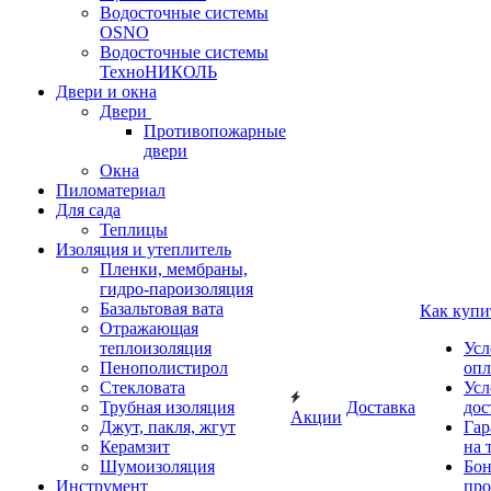
Водосточные системы
OSNO
Водосточные системы
ТехноНИКОЛЬ
Двери и окна
Двери
Противопожарные
двери
Окна
Пиломатериал
Для сада
Теплицы
Изоляция и утеплитель
Пленки, мембраны,
гидро-пароизоляция
Базальтовая вата
Как купи
Отражающая
теплоизоляция
Усл
Пенополистирол
опл
Стекловата
Усл
Трубная изоляция
Доставка
дос
Акции
Джут, пакля, жгут
Гар
Керамзит
на 
Шумоизоляция
Бон
Инструмент
про