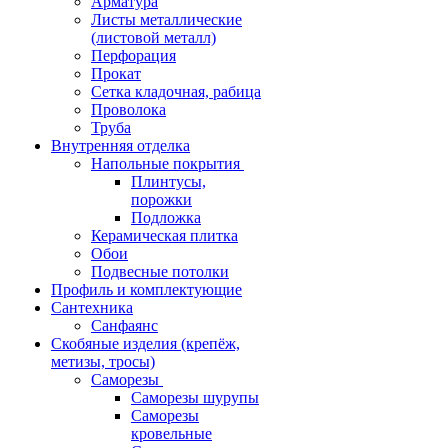
Арматура
Листы металлические
(листовой металл)
Перфорация
Прокат
Сетка кладочная, рабица
Проволока
Труба
Внутренняя отделка
Напольные покрытия
Плинтусы,
порожки
Подложка
Керамическая плитка
Обои
Подвесные потолки
Профиль и комплектующие
Сантехника
Санфаянс
Скобяные изделия (крепёж,
метизы, тросы)
Саморезы
Саморезы шурупы
Саморезы
кровельные