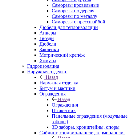
Саморезы кровельные
Саморезы по дереву
Саморезы по металлу
Саморезы с прессшайбой
Дюбели для теплоизоляции
Анкеры
Гвозди
Дюбели
Заклепки
Метрический крепёж
Хомуты
Гидроизоляция
Наружная отделка
Назад
Наружная отделка
Битум и мастики
Ограждения
Назад
Ограждения
Штакетник
Панельные ограждения (модульные
заборы)
3D заборы, кронштейны, опоры
Cайдинг, сэндвич-панели, термопанели