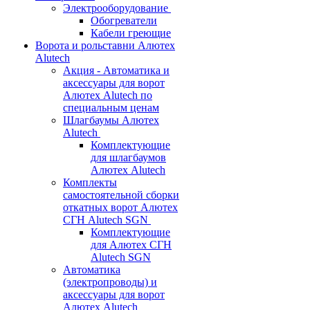
Электрооборудование
Обогреватели
Кабели греющие
Ворота и рольставни Алютех
Alutech
Акция - Автоматика и
аксессуары для ворот
Алютех Alutech по
специальным ценам
Шлагбаумы Алютех
Alutech
Комплектующие
для шлагбаумов
Алютех Alutech
Комплекты
самостоятельной сборки
откатных ворот Алютех
СГН Alutech SGN
Комплектующие
для Алютех СГН
Alutech SGN
Автоматика
(электропроводы) и
аксессуары для ворот
Алютех Alutech