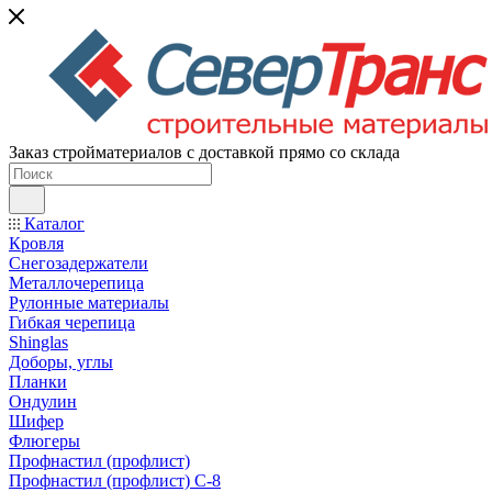
Заказ стройматериалов с доставкой прямо со склада
Каталог
Кровля
Снегозадержатели
Металлочерепица
Рулонные материалы
Гибкая черепица
Shinglas
Доборы, углы
Планки
Ондулин
Шифер
Флюгеры
Профнастил (профлист)
Профнастил (профлист) С-8