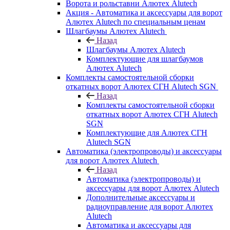
Ворота и рольставни Алютех Alutech
Акция - Автоматика и аксессуары для ворот
Алютех Alutech по специальным ценам
Шлагбаумы Алютех Alutech
Назад
Шлагбаумы Алютех Alutech
Комплектующие для шлагбаумов
Алютех Alutech
Комплекты самостоятельной сборки
откатных ворот Алютех СГН Alutech SGN
Назад
Комплекты самостоятельной сборки
откатных ворот Алютех СГН Alutech
SGN
Комплектующие для Алютех СГН
Alutech SGN
Автоматика (электропроводы) и аксессуары
для ворот Алютех Alutech
Назад
Автоматика (электропроводы) и
аксессуары для ворот Алютех Alutech
Дополнительные аксессуары и
радиоуправление для ворот Алютех
Alutech
Автоматика и аксессуары для