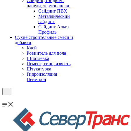
Cайдинг, сэндвич-
панели, термопанели
Сайдинг ПВХ
Металлический
сайдинг
Сайдинг Альта
Профиль
Сухие строительные смеси и
добавки
Клей
Ровнитель для пола
Шпатлевка
Цемент, гипс, известь
Штукатурка
Гидроизоляция
Пенетрон