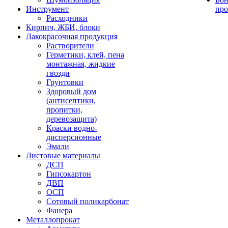
Инструмент
про
Расходники
Кирпич, ЖБИ, блоки
Лакокрасочная продукция
Растворители
Герметики, клей, пена
монтажная, жидкие
гвозди
Грунтовки
Здоровый дом
(антисептики,
пропитки,
деревозащита)
Краски водно-
дисперсионные
Эмали
Листовые материалы
ДСП
Гипсокартон
ДВП
ОСП
Сотовый поликарбонат
Фанера
Металлопрокат