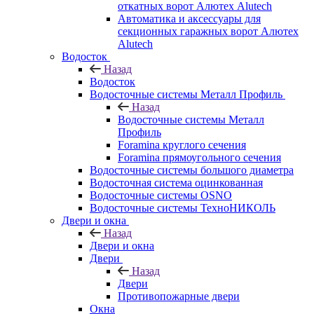
откатных ворот Алютех Alutech
Автоматика и аксессуары для
секционных гаражных ворот Алютех
Alutech
Водосток
Назад
Водосток
Водосточные системы Металл Профиль
Назад
Водосточные системы Металл
Профиль
Foramina круглого сечения
Foramina прямоугольного сечения
Водосточные системы большого диаметра
Водосточная система оцинкованная
Водосточные системы OSNO
Водосточные системы ТехноНИКОЛЬ
Двери и окна
Назад
Двери и окна
Двери
Назад
Двери
Противопожарные двери
Окна