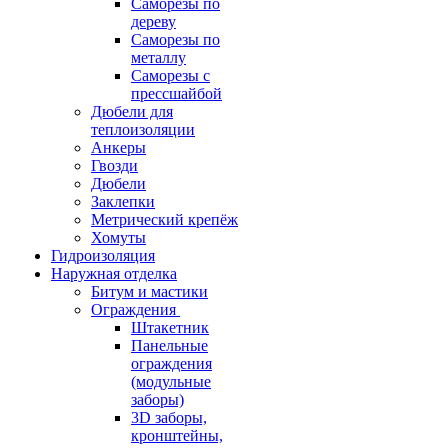
Саморезы по
дереву
Саморезы по
металлу
Саморезы с
прессшайбой
Дюбели для
теплоизоляции
Анкеры
Гвозди
Дюбели
Заклепки
Метрический крепёж
Хомуты
Гидроизоляция
Наружная отделка
Битум и мастики
Ограждения
Штакетник
Панельные
ограждения
(модульные
заборы)
3D заборы,
кронштейны,