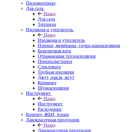
Пиломатериал
Для сада
Назад
Для сада
Теплицы
Изоляция и утеплитель
Назад
Изоляция и утеплитель
Пленки, мембраны, гидро-пароизоляция
Базальтовая вата
Отражающая теплоизоляция
Пенополистирол
Стекловата
Трубная изоляция
Джут, пакля, жгут
Керамзит
Шумоизоляция
Инструмент
Назад
Инструмент
Расходники
Кирпич, ЖБИ, блоки
Лакокрасочная продукция
Назад
Лакокрасочная продукция