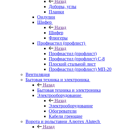
Назад
Доборы, углы
Планки
Ондулин
Шифер
Назад
Шифер
Флюгеры
Профнастил (профлист)
Назад
Профнастил (профлист)
Профнастил (профлист) С-8
Плоский стальной лист
Профнастил (профлист) МП-20
Вентиляция
Бытовая техника и электроника
Назад
Бытовая техника и электроника
Электрооборудование
Назад
Электрооборудование
Обогреватели
Кабели греющие
Ворота и рольставни Алютех Alutech
Назад