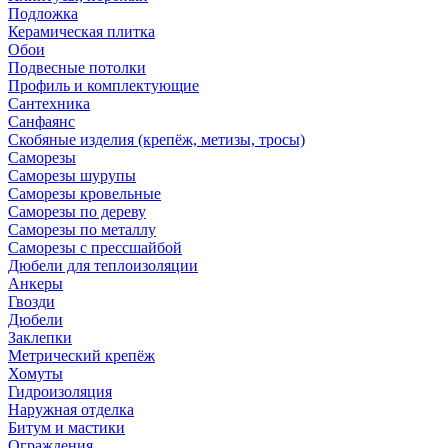
Подложка
Керамическая плитка
Обои
Подвесные потолки
Профиль и комплектующие
Сантехника
Санфаянс
Скобяные изделия (крепёж, метизы, тросы)
Саморезы
Саморезы шурупы
Саморезы кровельные
Саморезы по дереву
Саморезы по металлу
Саморезы с прессшайбой
Дюбели для теплоизоляции
Анкеры
Гвозди
Дюбели
Заклепки
Метрический крепёж
Хомуты
Гидроизоляция
Наружная отделка
Битум и мастики
Ограждения