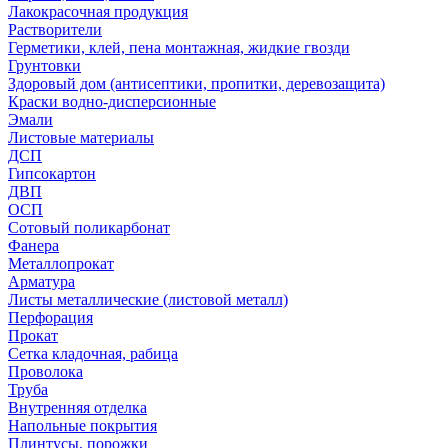
Лакокрасочная продукция
Растворители
Герметики, клей, пена монтажная, жидкие гвозди
Грунтовки
Здоровый дом (антисептики, пропитки, деревозащита)
Краски водно-дисперсионные
Эмали
Листовые материалы
ДСП
Гипсокартон
ДВП
ОСП
Сотовый поликарбонат
Фанера
Металлопрокат
Арматура
Листы металлические (листовой металл)
Перфорация
Прокат
Сетка кладочная, рабица
Проволока
Труба
Внутренняя отделка
Напольные покрытия
Плинтусы, порожки