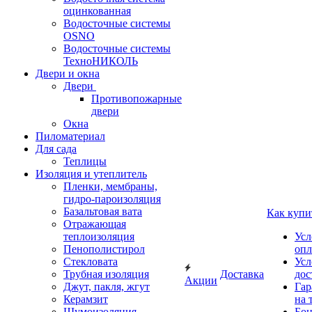
оцинкованная
Водосточные системы
OSNO
Водосточные системы
ТехноНИКОЛЬ
Двери и окна
Двери
Противопожарные
двери
Окна
Пиломатериал
Для сада
Теплицы
Изоляция и утеплитель
Пленки, мембраны,
гидро-пароизоляция
Базальтовая вата
Как купи
Отражающая
теплоизоляция
Усл
Пенополистирол
опл
Стекловата
Усл
Трубная изоляция
Доставка
дос
Акции
Джут, пакля, жгут
Гар
Керамзит
на 
Шумоизоляция
Бон