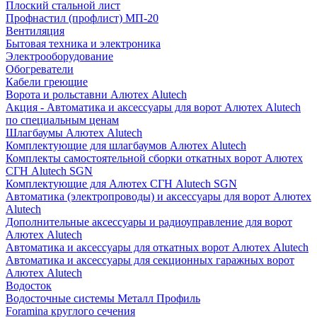
Плоский стальной лист
Профнастил (профлист) МП-20
Вентиляция
Бытовая техника и электроника
Электрооборудование
Обогреватели
Кабели греющие
Ворота и рольставни Алютех Alutech
Акция - Автоматика и аксессуары для ворот Алютех Alutech
по специальным ценам
Шлагбаумы Алютех Alutech
Комплектующие для шлагбаумов Алютех Alutech
Комплекты самостоятельной сборки откатных ворот Алютех
СГН Alutech SGN
Комплектующие для Алютех СГН Alutech SGN
Автоматика (электропроводы) и аксессуары для ворот Алютех
Alutech
Дополнительные аксессуары и радиоуправление для ворот
Алютех Alutech
Автоматика и аксессуары для откатных ворот Алютех Alutech
Автоматика и аксессуары для секционных гаражных ворот
Алютех Alutech
Водосток
Водосточные системы Металл Профиль
Foramina круглого сечения