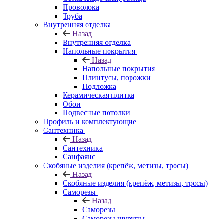
Проволока
Труба
Внутренняя отделка
Назад
Внутренняя отделка
Напольные покрытия
Назад
Напольные покрытия
Плинтусы, порожки
Подложка
Керамическая плитка
Обои
Подвесные потолки
Профиль и комплектующие
Сантехника
Назад
Сантехника
Санфаянс
Скобяные изделия (крепёж, метизы, тросы)
Назад
Скобяные изделия (крепёж, метизы, тросы)
Саморезы
Назад
Саморезы
Саморезы шурупы