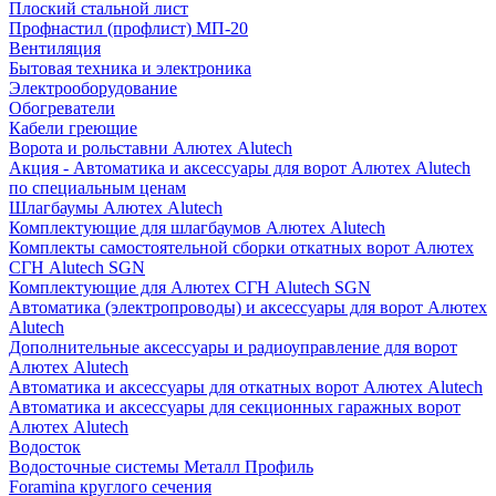
Плоский стальной лист
Профнастил (профлист) МП-20
Вентиляция
Бытовая техника и электроника
Электрооборудование
Обогреватели
Кабели греющие
Ворота и рольставни Алютех Alutech
Акция - Автоматика и аксессуары для ворот Алютех Alutech
по специальным ценам
Шлагбаумы Алютех Alutech
Комплектующие для шлагбаумов Алютех Alutech
Комплекты самостоятельной сборки откатных ворот Алютех
СГН Alutech SGN
Комплектующие для Алютех СГН Alutech SGN
Автоматика (электропроводы) и аксессуары для ворот Алютех
Alutech
Дополнительные аксессуары и радиоуправление для ворот
Алютех Alutech
Автоматика и аксессуары для откатных ворот Алютех Alutech
Автоматика и аксессуары для секционных гаражных ворот
Алютех Alutech
Водосток
Водосточные системы Металл Профиль
Foramina круглого сечения