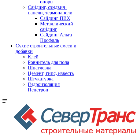
опоры
Cайдинг, сэндвич-
панели, термопанели
Сайдинг ПВХ
Металлический
сайдинг
Сайдинг Альта
Профиль
Сухие строительные смеси и
добавки
Клей
Ровнитель для пола
Шпатлевка
Цемент, гипс, известь
Штукатурка
Гидроизоляция
Пенетрон