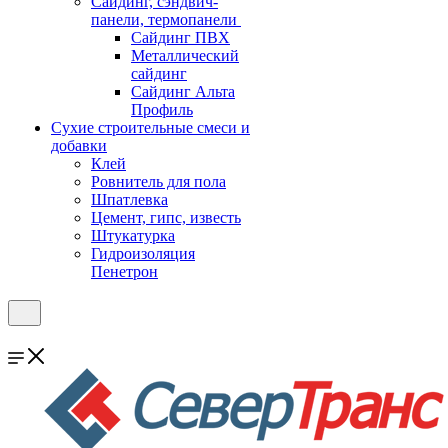
Cайдинг, сэндвич-
панели, термопанели
Сайдинг ПВХ
Металлический
сайдинг
Сайдинг Альта
Профиль
Сухие строительные смеси и
добавки
Клей
Ровнитель для пола
Шпатлевка
Цемент, гипс, известь
Штукатурка
Гидроизоляция
Пенетрон