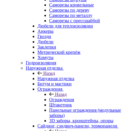
Саморезы кровельные
Саморезы по дереву
Саморезы по металлу
Саморезы с прессшайбой
Дюбели для теплоизоляции
Анкеры
Гвозди
Дюбели
Заклепки
Метрический крепёж
Хомуты
Гидроизоляция
Наружная отделка
Назад
Наружная отделка
Битум и мастики
Ограждения
Назад
Ограждения
Штакетник
Панельные ограждения (модульные
заборы)
3D заборы, кронштейны, опоры
Cайдинг, сэндвич-панели, термопанели