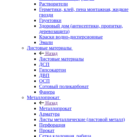
Растворители
Герметики, клей, пена монтажная, жидкие
гвозди
Грунтовки
Здоровый дом (антисептики, пропитки,
деревозащита)
Краски водно-дисперсионные
Эмали
Листовые материалы
Назад
Листовые материалы
ДСП
Гипсокартон
ДВП
ОСП
Сотовый поликарбонат
Фанера
Металлопрокат
Назад
Металлопрокат
Арматура
Листы металлические (листовой металл)
Перфорация
Прокат
Сетка кладочная, рабица