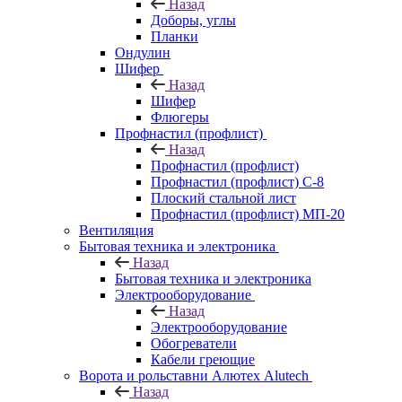
Назад
Доборы, углы
Планки
Ондулин
Шифер
Назад
Шифер
Флюгеры
Профнастил (профлист)
Назад
Профнастил (профлист)
Профнастил (профлист) С-8
Плоский стальной лист
Профнастил (профлист) МП-20
Вентиляция
Бытовая техника и электроника
Назад
Бытовая техника и электроника
Электрооборудование
Назад
Электрооборудование
Обогреватели
Кабели греющие
Ворота и рольставни Алютех Alutech
Назад