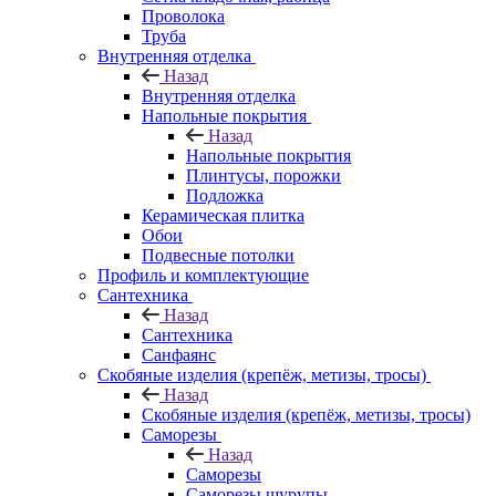
Проволока
Труба
Внутренняя отделка
Назад
Внутренняя отделка
Напольные покрытия
Назад
Напольные покрытия
Плинтусы, порожки
Подложка
Керамическая плитка
Обои
Подвесные потолки
Профиль и комплектующие
Сантехника
Назад
Сантехника
Санфаянс
Скобяные изделия (крепёж, метизы, тросы)
Назад
Скобяные изделия (крепёж, метизы, тросы)
Саморезы
Назад
Саморезы
Саморезы шурупы