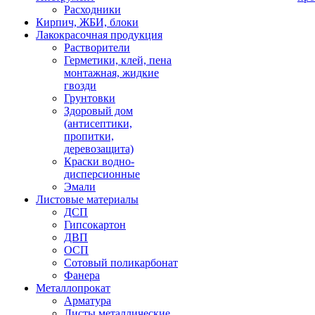
Расходники
Кирпич, ЖБИ, блоки
Лакокрасочная продукция
Растворители
Герметики, клей, пена
монтажная, жидкие
гвозди
Грунтовки
Здоровый дом
(антисептики,
пропитки,
деревозащита)
Краски водно-
дисперсионные
Эмали
Листовые материалы
ДСП
Гипсокартон
ДВП
ОСП
Сотовый поликарбонат
Фанера
Металлопрокат
Арматура
Листы металлические