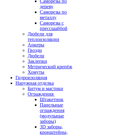
Саморезы по
дереву
Саморезы по
металлу
Саморезы с
прессшайбой
Дюбели для
теплоизоляции
Анкеры
Гвозди
Дюбели
Заклепки
Метрический крепёж
Хомуты
Гидроизоляция
Наружная отделка
Битум и мастики
Ограждения
Штакетник
Панельные
ограждения
(модульные
заборы)
3D заборы,
кронштейны,