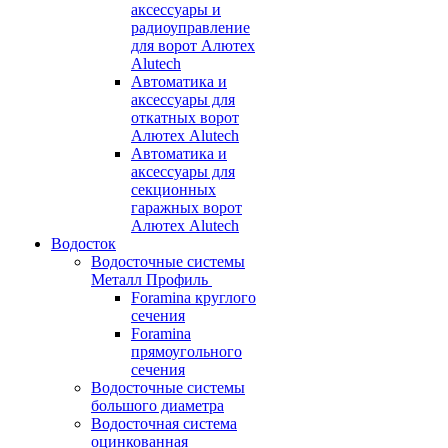
аксессуары и
радиоуправление
для ворот Алютех
Alutech
Автоматика и
аксессуары для
откатных ворот
Алютех Alutech
Автоматика и
аксессуары для
секционных
гаражных ворот
Алютех Alutech
Водосток
Водосточные системы
Металл Профиль
Foramina круглого
сечения
Foramina
прямоугольного
сечения
Водосточные системы
большого диаметра
Водосточная система
оцинкованная