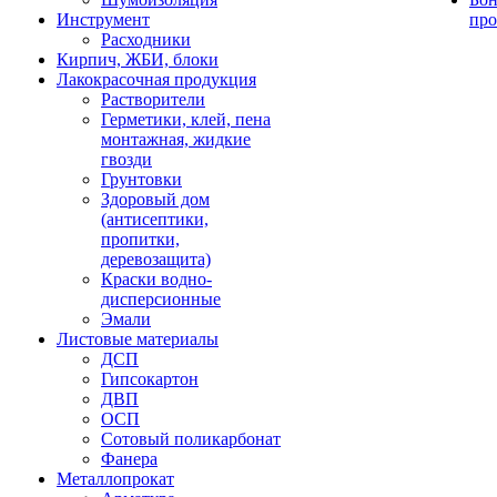
Инструмент
про
Расходники
Кирпич, ЖБИ, блоки
Лакокрасочная продукция
Растворители
Герметики, клей, пена
монтажная, жидкие
гвозди
Грунтовки
Здоровый дом
(антисептики,
пропитки,
деревозащита)
Краски водно-
дисперсионные
Эмали
Листовые материалы
ДСП
Гипсокартон
ДВП
ОСП
Сотовый поликарбонат
Фанера
Металлопрокат