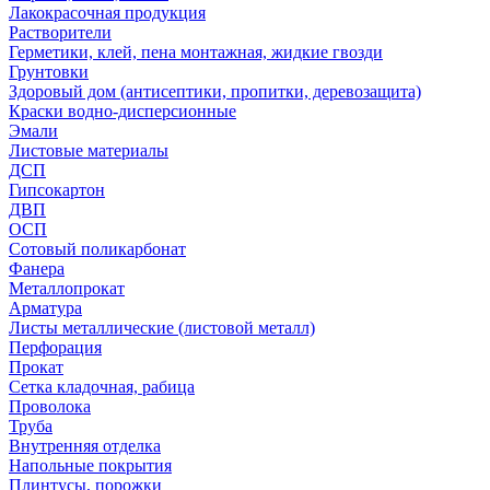
Лакокрасочная продукция
Растворители
Герметики, клей, пена монтажная, жидкие гвозди
Грунтовки
Здоровый дом (антисептики, пропитки, деревозащита)
Краски водно-дисперсионные
Эмали
Листовые материалы
ДСП
Гипсокартон
ДВП
ОСП
Сотовый поликарбонат
Фанера
Металлопрокат
Арматура
Листы металлические (листовой металл)
Перфорация
Прокат
Сетка кладочная, рабица
Проволока
Труба
Внутренняя отделка
Напольные покрытия
Плинтусы, порожки