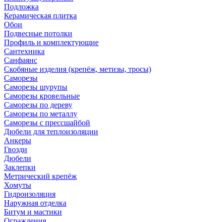
Подложка
Керамическая плитка
Обои
Подвесные потолки
Профиль и комплектующие
Сантехника
Санфаянс
Скобяные изделия (крепёж, метизы, тросы)
Саморезы
Саморезы шурупы
Саморезы кровельные
Саморезы по дереву
Саморезы по металлу
Саморезы с прессшайбой
Дюбели для теплоизоляции
Анкеры
Гвозди
Дюбели
Заклепки
Метрический крепёж
Хомуты
Гидроизоляция
Наружная отделка
Битум и мастики
Ограждения