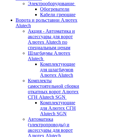
Электрооборудование
Обогреватели
Кабели греющие
Ворота и рольставни Алютех
Alutech
Акция - Автоматика и
аксессуары для ворот
Алютех Alutech по
специальным ценам
Шлагбаумы Алютех
Alutech
Комплектующие
для шлагбаумов
Алютех Alutech
Комплекты
самостоятельной сборки
откатных ворот Алютех
СГН Alutech SGN
Комплектующие
для Алютех СГН
Alutech SGN
Автоматика
(электропроводы) и
аксессуары для ворот
Алютех Alutech