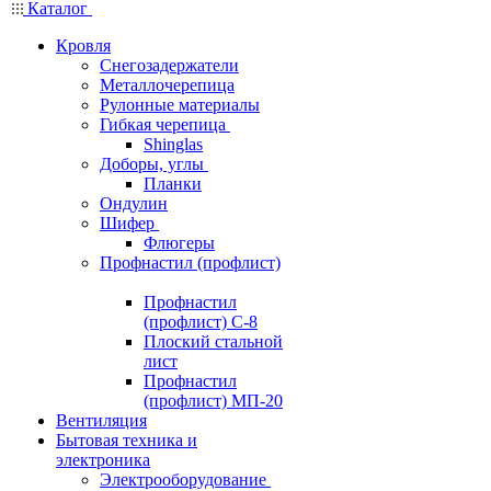
Каталог
Кровля
Снегозадержатели
Металлочерепица
Рулонные материалы
Гибкая черепица
Shinglas
Доборы, углы
Планки
Ондулин
Шифер
Флюгеры
Профнастил (профлист)
Профнастил
(профлист) С-8
Плоский стальной
лист
Профнастил
(профлист) МП-20
Вентиляция
Бытовая техника и
электроника
Электрооборудование