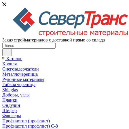
Заказ стройматериалов с доставкой прямо со склада
Каталог
Кровля
Снегозадержатели
Металлочерепица
Рулонные материалы
Гибкая черепица
Shinglas
Доборы, углы
Планки
Ондулин
Шифер
Флюгеры
Профнастил (профлист)
Профнастил (профлист) С-8