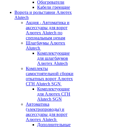
Обогреватели
Кабели греющие
Ворота и рольставни Алютех
Alutech
Акция - Автоматика и
аксессуары для ворот
Алютех Alutech по
специальным ценам
Шлагбаумы Алютех
Alutech
Комплектующие
для шлагбаумов
Алютех Alutech
Комплекты
самостоятельной сборки
откатных ворот Алютех
СГН Alutech SGN
Комплектующие
для Алютех СГН
Alutech SGN
Автоматика
(электропроводы) и
аксессуары для ворот
Алютех Alutech
Дополнительные