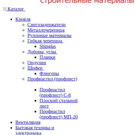
Каталог
Кровля
Снегозадержатели
Металлочерепица
Рулонные материалы
Гибкая черепица
Shinglas
Доборы, углы
Планки
Ондулин
Шифер
Флюгеры
Профнастил (профлист)
Профнастил
(профлист) С-8
Плоский стальной
лист
Профнастил
(профлист) МП-20
Вентиляция
Бытовая техника и
электроника