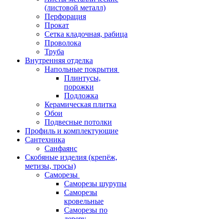
(листовой металл)
Перфорация
Прокат
Сетка кладочная, рабица
Проволока
Труба
Внутренняя отделка
Напольные покрытия
Плинтусы,
порожки
Подложка
Керамическая плитка
Обои
Подвесные потолки
Профиль и комплектующие
Сантехника
Санфаянс
Скобяные изделия (крепёж,
метизы, тросы)
Саморезы
Саморезы шурупы
Саморезы
кровельные
Саморезы по
дереву