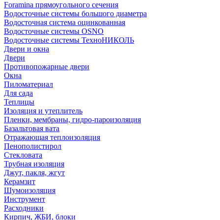
Foramina прямоугольного сечения
Водосточные системы большого диаметра
Водосточная система оцинкованная
Водосточные системы OSNO
Водосточные системы ТехноНИКОЛЬ
Двери и окна
Двери
Противопожарные двери
Окна
Пиломатериал
Для сада
Теплицы
Изоляция и утеплитель
Пленки, мембраны, гидро-пароизоляция
Базальтовая вата
Отражающая теплоизоляция
Пенополистирол
Стекловата
Трубная изоляция
Джут, пакля, жгут
Керамзит
Шумоизоляция
Инструмент
Расходники
Кирпич, ЖБИ, блоки