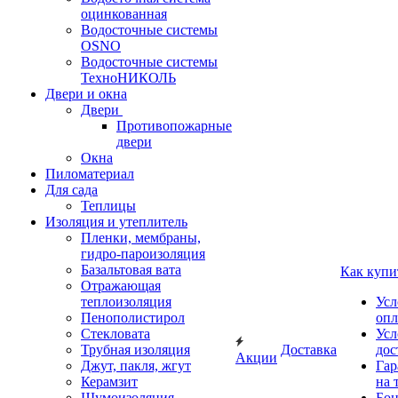
оцинкованная
Водосточные системы
OSNO
Водосточные системы
ТехноНИКОЛЬ
Двери и окна
Двери
Противопожарные
двери
Окна
Пиломатериал
Для сада
Теплицы
Изоляция и утеплитель
Пленки, мембраны,
гидро-пароизоляция
Базальтовая вата
Как купи
Отражающая
теплоизоляция
Усл
Пенополистирол
опл
Стекловата
Усл
Трубная изоляция
Доставка
дос
Акции
Джут, пакля, жгут
Гар
Керамзит
на 
Шумоизоляция
Бон