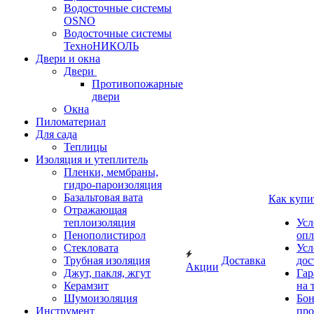
Водосточные системы
OSNO
Водосточные системы
ТехноНИКОЛЬ
Двери и окна
Двери
Противопожарные
двери
Окна
Пиломатериал
Для сада
Теплицы
Изоляция и утеплитель
Пленки, мембраны,
гидро-пароизоляция
Базальтовая вата
Как купи
Отражающая
теплоизоляция
Усл
Пенополистирол
опл
Стекловата
Усл
Трубная изоляция
Доставка
дос
Акции
Джут, пакля, жгут
Гар
Керамзит
на 
Шумоизоляция
Бон
Инструмент
про