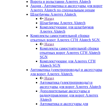
Ворота и рольставни Алютех Alutech
Акция - Автоматика и аксессуары для ворот
Алютех Alutech по специальным ценам
Шлагбаумы Алютех Alutech
Назад
Шлагбаумы Алютех Alutech
Комплектующие для шлагбаумов
Алютех Alutech
Комплекты самостоятельной сборки
откатных ворот Алютех СГН Alutech SGN
Назад
Комплекты самостоятельной сборки
откатных ворот Алютех СГН Alutech
SGN
Комплектующие для Алютех СГН
Alutech SGN
Автоматика (электропроводы) и аксессуары
для ворот Алютех Alutech
Назад
Автоматика (электропроводы) и
аксессуары для ворот Алютех Alutech
Дополнительные аксессуары и
радиоуправление для ворот Алютех
Alutech
Автоматика и аксессуары для