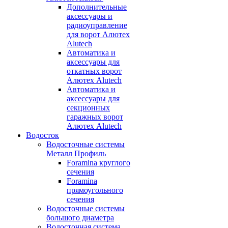
Дополнительные
аксессуары и
радиоуправление
для ворот Алютех
Alutech
Автоматика и
аксессуары для
откатных ворот
Алютех Alutech
Автоматика и
аксессуары для
секционных
гаражных ворот
Алютех Alutech
Водосток
Водосточные системы
Металл Профиль
Foramina круглого
сечения
Foramina
прямоугольного
сечения
Водосточные системы
большого диаметра
Водосточная система