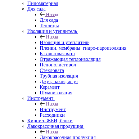
Пиломатериал
Для сада
Назад
Для сада
Теплицы
Изоляция и утеплитель
Назад
Изоляция и утеплитель
Пленки, мембраны, гидро-пароизоляция
Базальтовая вата
Отражающая теплоизоляция
Пенополистирол
Стекловата
Трубная изоляция
Джут, пакля, жгут
Керамзит
Шумоизоляция
Инструмент
Назад
Инструмент
Расходники
Кирпич, ЖБИ, блоки
Лакокрасочная продукция
Назад
Лакокрасочная продукция