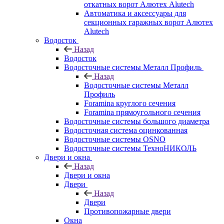
откатных ворот Алютех Alutech
Автоматика и аксессуары для
секционных гаражных ворот Алютех
Alutech
Водосток
Назад
Водосток
Водосточные системы Металл Профиль
Назад
Водосточные системы Металл
Профиль
Foramina круглого сечения
Foramina прямоугольного сечения
Водосточные системы большого диаметра
Водосточная система оцинкованная
Водосточные системы OSNO
Водосточные системы ТехноНИКОЛЬ
Двери и окна
Назад
Двери и окна
Двери
Назад
Двери
Противопожарные двери
Окна