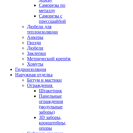
Саморезы по
металлу
Саморезы с
прессшайбой
Дюбели для
теплоизоляции
Анкеры
Гвозди
Дюбели
Заклепки
Метрический крепёж
Хомуты
Гидроизоляция
Наружная отделка
Битум и мастики
Ограждения
Штакетник
Панельные
ограждения
(модульные
заборы)
3D заборы,
кронштейны,
опоры