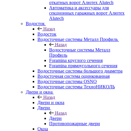
откатных ворот Алютех Alutech
Автоматика и аксессуары для
секционных гаражных ворот Алютех
Alutech
Водосток
Назад
Водосток
Водосточные системы Металл Профиль
Назад
Водосточные системы Металл
Профиль
Foramina круглого сечения
Foramina прямоугольного сечения
Водосточные системы большого диаметра
Водосточная система оцинкованная
Водосточные системы OSNO
Водосточные системы ТехноНИКОЛЬ
Двери и окна
Назад
Двери и окна
Двери
Назад
Двери
Противопожарные двери
Окна