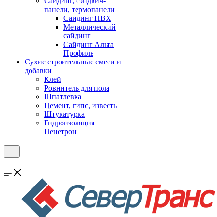
Cайдинг, сэндвич-
панели, термопанели
Сайдинг ПВХ
Металлический
сайдинг
Сайдинг Альта
Профиль
Сухие строительные смеси и
добавки
Клей
Ровнитель для пола
Шпатлевка
Цемент, гипс, известь
Штукатурка
Гидроизоляция
Пенетрон