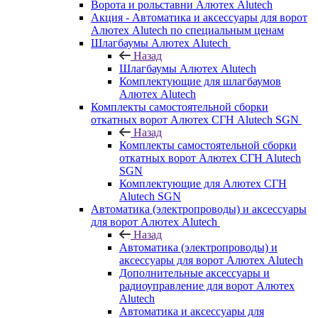
Ворота и рольставни Алютех Alutech
Акция - Автоматика и аксессуары для ворот
Алютех Alutech по специальным ценам
Шлагбаумы Алютех Alutech
Назад
Шлагбаумы Алютех Alutech
Комплектующие для шлагбаумов
Алютех Alutech
Комплекты самостоятельной сборки
откатных ворот Алютех СГН Alutech SGN
Назад
Комплекты самостоятельной сборки
откатных ворот Алютех СГН Alutech
SGN
Комплектующие для Алютех СГН
Alutech SGN
Автоматика (электропроводы) и аксессуары
для ворот Алютех Alutech
Назад
Автоматика (электропроводы) и
аксессуары для ворот Алютех Alutech
Дополнительные аксессуары и
радиоуправление для ворот Алютех
Alutech
Автоматика и аксессуары для