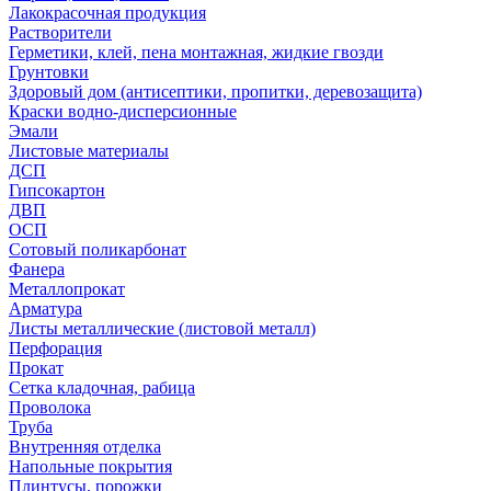
Лакокрасочная продукция
Растворители
Герметики, клей, пена монтажная, жидкие гвозди
Грунтовки
Здоровый дом (антисептики, пропитки, деревозащита)
Краски водно-дисперсионные
Эмали
Листовые материалы
ДСП
Гипсокартон
ДВП
ОСП
Сотовый поликарбонат
Фанера
Металлопрокат
Арматура
Листы металлические (листовой металл)
Перфорация
Прокат
Сетка кладочная, рабица
Проволока
Труба
Внутренняя отделка
Напольные покрытия
Плинтусы, порожки