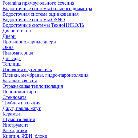
Foramina прямоугольного сечения
Водосточные системы большого диаметра
Водосточная система оцинкованная
Водосточные системы OSNO
Водосточные системы ТехноНИКОЛЬ
Двери и окна
Двери
Противопожарные двери
Окна
Пиломатериал
Для сада
Теплицы
Изоляция и утеплитель
Пленки, мембраны, гидро-пароизоляция
Базальтовая вата
Отражающая теплоизоляция
Пенополистирол
Стекловата
Трубная изоляция
Джут, пакля, жгут
Керамзит
Шумоизоляция
Инструмент
Расходники
Кирпич, ЖБИ, блоки