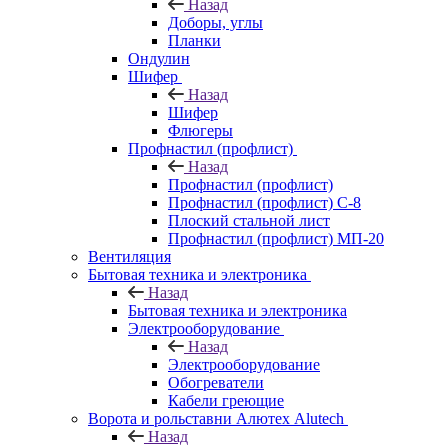
Назад
Доборы, углы
Планки
Ондулин
Шифер
Назад
Шифер
Флюгеры
Профнастил (профлист)
Назад
Профнастил (профлист)
Профнастил (профлист) С-8
Плоский стальной лист
Профнастил (профлист) МП-20
Вентиляция
Бытовая техника и электроника
Назад
Бытовая техника и электроника
Электрооборудование
Назад
Электрооборудование
Обогреватели
Кабели греющие
Ворота и рольставни Алютех Alutech
Назад