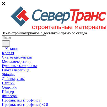
Заказ стройматериалов с доставкой прямо со склада
Каталог
Кровля
Снегозадержатели
Металлочерепица
Рулонные материалы
Гибкая черепица
Shinglas
Доборы, углы
Планки
Ондулин
Шифер
Флюгеры
Профнастил (профлист)
Профнастил (профлист) С-8