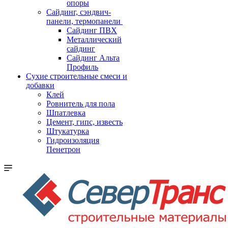
опоры
Cайдинг, сэндвич-
панели, термопанели
Сайдинг ПВХ
Металлический
сайдинг
Сайдинг Альта
Профиль
Сухие строительные смеси и
добавки
Клей
Ровнитель для пола
Шпатлевка
Цемент, гипс, известь
Штукатурка
Гидроизоляция
Пенетрон