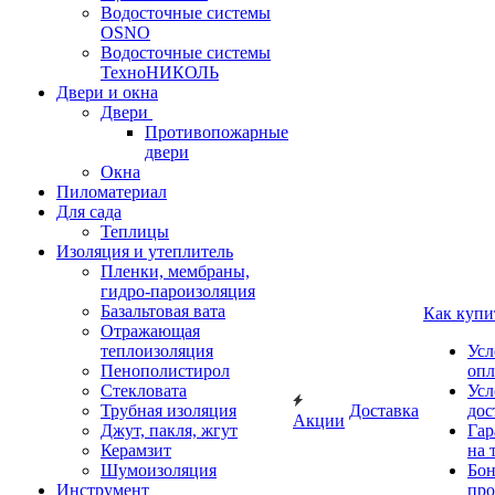
Водосточные системы
OSNO
Водосточные системы
ТехноНИКОЛЬ
Двери и окна
Двери
Противопожарные
двери
Окна
Пиломатериал
Для сада
Теплицы
Изоляция и утеплитель
Пленки, мембраны,
гидро-пароизоляция
Базальтовая вата
Как купи
Отражающая
теплоизоляция
Усл
Пенополистирол
опл
Стекловата
Усл
Трубная изоляция
Доставка
дос
Акции
Джут, пакля, жгут
Гар
Керамзит
на 
Шумоизоляция
Бон
Инструмент
про