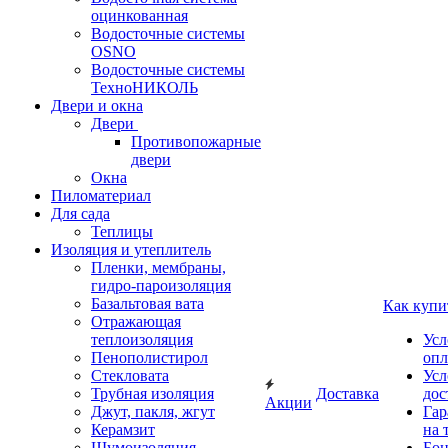
оцинкованная
Водосточные системы
OSNO
Водосточные системы
ТехноНИКОЛЬ
Двери и окна
Двери
Противопожарные
двери
Окна
Пиломатериал
Для сада
Теплицы
Изоляция и утеплитель
Пленки, мембраны,
гидро-пароизоляция
Базальтовая вата
Как купи
Отражающая
теплоизоляция
Усл
Пенополистирол
опл
Стекловата
Усл
Трубная изоляция
Доставка
дос
Акции
Джут, пакля, жгут
Гар
Керамзит
на 
Шумоизоляция
Бон