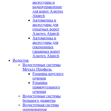
аксессуары и
радиоуправление
для ворот Алютех
Alutech
Автоматика и
аксессуары для
откатных ворот
Алютех Alutech
Автоматика и
аксессуары для
секционных
гаражных ворот
Алютех Alutech
Водосток
Водосточные системы
Металл Профиль
Foramina круглого
сечения
Foramina
прямоугольного
сечения
Водосточные системы
большого диаметра
Водосточная система
оцинкованная