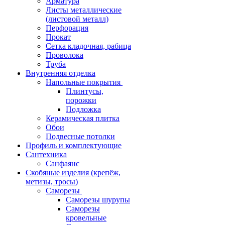
Арматура
Листы металлические
(листовой металл)
Перфорация
Прокат
Сетка кладочная, рабица
Проволока
Труба
Внутренняя отделка
Напольные покрытия
Плинтусы,
порожки
Подложка
Керамическая плитка
Обои
Подвесные потолки
Профиль и комплектующие
Сантехника
Санфаянс
Скобяные изделия (крепёж,
метизы, тросы)
Саморезы
Саморезы шурупы
Саморезы
кровельные