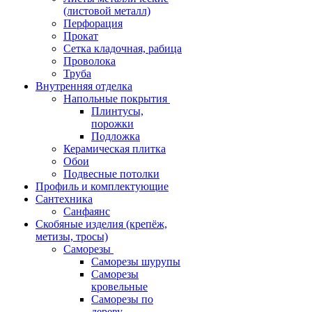
(листовой металл)
Перфорация
Прокат
Сетка кладочная, рабица
Проволока
Труба
Внутренняя отделка
Напольные покрытия
Плинтусы,
порожки
Подложка
Керамическая плитка
Обои
Подвесные потолки
Профиль и комплектующие
Сантехника
Санфаянс
Скобяные изделия (крепёж,
метизы, тросы)
Саморезы
Саморезы шурупы
Саморезы
кровельные
Саморезы по
дереву