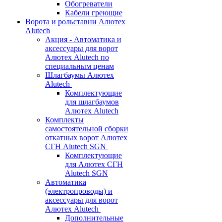
Обогреватели
Кабели греющие
Ворота и рольставни Алютех
Alutech
Акция - Автоматика и
аксессуары для ворот
Алютех Alutech по
специальным ценам
Шлагбаумы Алютех
Alutech
Комплектующие
для шлагбаумов
Алютех Alutech
Комплекты
самостоятельной сборки
откатных ворот Алютех
СГН Alutech SGN
Комплектующие
для Алютех СГН
Alutech SGN
Автоматика
(электропроводы) и
аксессуары для ворот
Алютех Alutech
Дополнительные