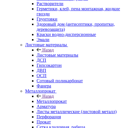
Растворители
Герметики, клей, пена монтажная, жидкие
гвозди
Грунтовки
Здоровый дом (антисептики, пропитки,
деревозащита)
Краски водно-дисперсионные
Эмали
Листовые материалы
Назад
Листовые материалы
ДСП
Гипсокартон
ДВП
ОСП
Сотовый поликарбонат
Фанера
Металлопрокат
Назад
Металлопрокат
Арматура
Листы металлические (листовой металл)
Перфорация
Прокат
Сетка кладочная, рабица