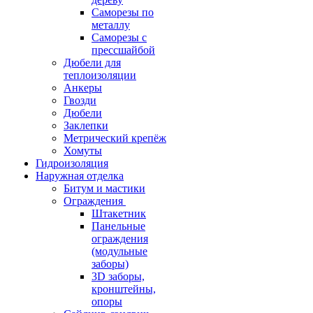
Саморезы по
металлу
Саморезы с
прессшайбой
Дюбели для
теплоизоляции
Анкеры
Гвозди
Дюбели
Заклепки
Метрический крепёж
Хомуты
Гидроизоляция
Наружная отделка
Битум и мастики
Ограждения
Штакетник
Панельные
ограждения
(модульные
заборы)
3D заборы,
кронштейны,
опоры