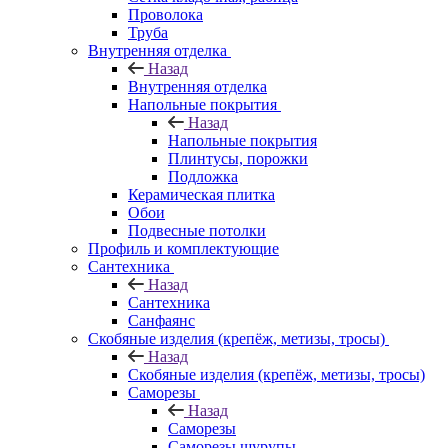
Проволока
Труба
Внутренняя отделка
Назад
Внутренняя отделка
Напольные покрытия
Назад
Напольные покрытия
Плинтусы, порожки
Подложка
Керамическая плитка
Обои
Подвесные потолки
Профиль и комплектующие
Сантехника
Назад
Сантехника
Санфаянс
Скобяные изделия (крепёж, метизы, тросы)
Назад
Скобяные изделия (крепёж, метизы, тросы)
Саморезы
Назад
Саморезы
Саморезы шурупы