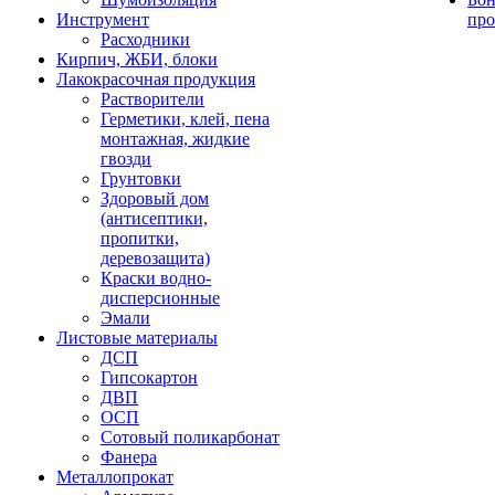
Инструмент
про
Расходники
Кирпич, ЖБИ, блоки
Лакокрасочная продукция
Растворители
Герметики, клей, пена
монтажная, жидкие
гвозди
Грунтовки
Здоровый дом
(антисептики,
пропитки,
деревозащита)
Краски водно-
дисперсионные
Эмали
Листовые материалы
ДСП
Гипсокартон
ДВП
ОСП
Сотовый поликарбонат
Фанера
Металлопрокат