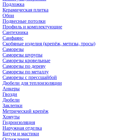
Подложка
Керамическая плитка
Обои
Подвесные потолки
Профиль и комплектующие
Сантехника
Санфаянс
Скобяные изделия (крепёж, метизы, тросы)
Саморезы
Саморезы шурупы
Саморезы кровельные
Саморезы по дереву
Саморезы по металлу
Саморезы с прессшайбой
Дюбели для теплоизоляции
Анкеры
Гвозди
Дюбели
Заклепки
Метрический крепёж
Хомуты
Гидроизоляция
Наружная отделка
Битум и мастики
Ограждения