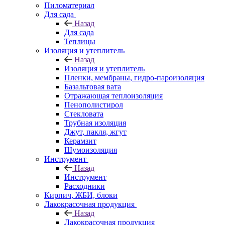
Пиломатериал
Для сада
Назад
Для сада
Теплицы
Изоляция и утеплитель
Назад
Изоляция и утеплитель
Пленки, мембраны, гидро-пароизоляция
Базальтовая вата
Отражающая теплоизоляция
Пенополистирол
Стекловата
Трубная изоляция
Джут, пакля, жгут
Керамзит
Шумоизоляция
Инструмент
Назад
Инструмент
Расходники
Кирпич, ЖБИ, блоки
Лакокрасочная продукция
Назад
Лакокрасочная продукция