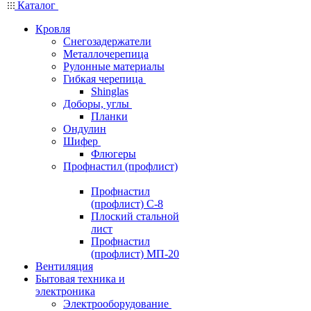
Каталог
Кровля
Снегозадержатели
Металлочерепица
Рулонные материалы
Гибкая черепица
Shinglas
Доборы, углы
Планки
Ондулин
Шифер
Флюгеры
Профнастил (профлист)
Профнастил
(профлист) С-8
Плоский стальной
лист
Профнастил
(профлист) МП-20
Вентиляция
Бытовая техника и
электроника
Электрооборудование