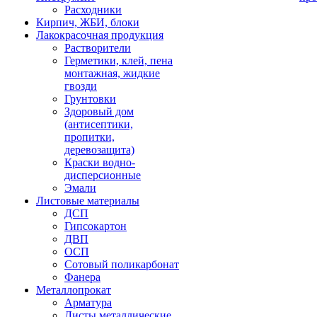
Расходники
Кирпич, ЖБИ, блоки
Лакокрасочная продукция
Растворители
Герметики, клей, пена
монтажная, жидкие
гвозди
Грунтовки
Здоровый дом
(антисептики,
пропитки,
деревозащита)
Краски водно-
дисперсионные
Эмали
Листовые материалы
ДСП
Гипсокартон
ДВП
ОСП
Сотовый поликарбонат
Фанера
Металлопрокат
Арматура
Листы металлические