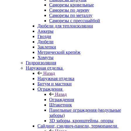
Саморезы кровельные
Саморезы по дереву
Саморезы по металлу
Саморезы с прессшайбой
Дюбели для теплоизоляции
Анкеры
Гвозди
Дюбели
Заклепки
Метрический крепёж
Хомуты
Гидроизоляция
Наружная отделка
Назад
Наружная отделка
Битум и мастики
Ограждения
Назад
Ограждения
Штакетник
Панельные ограждения (модульные
заборы)
3D заборы, кронштейны, опоры
Cайдинг, сэндвич-панели, термопанели