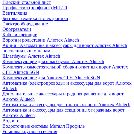
Плоский стальной лист
Профнастил (профлист) МП-20
Вентиляция
Бытовая техника и электроника
Электрооборудование
Обогреватели
Кабели греющие
Ворота и рольставни Алютех Alutech
Акция - Автоматика и аксессуары для ворот Алютех Alutech
по специальным ценам
Шлагбаумы Алютех Alutech
Комплектующие для шлагбаумов Алютех Alutech
Комплекты самостоятельной сборки откатных ворот Алютех
СГН Alutech SGN
Комплектующие для Алютех СГН Alutech SGN
Автоматика (электропроводы) и аксессуары для ворот Алютех
Alutech
Дополнительные аксессуары и радиоуправление для ворот
Алютех Alutech
Автоматика и аксессуары для откатных ворот Алютех Alutech
Автоматика и аксессуары для секционных гаражных ворот
Алютех Alutech
Водосток
Водосточные системы Металл Профиль
Foramina круглого сечения