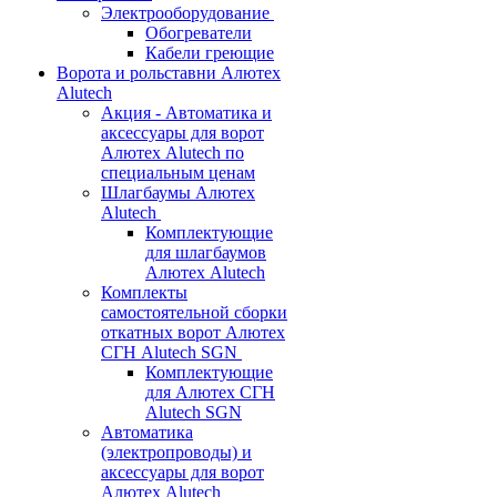
Электрооборудование
Обогреватели
Кабели греющие
Ворота и рольставни Алютех
Alutech
Акция - Автоматика и
аксессуары для ворот
Алютех Alutech по
специальным ценам
Шлагбаумы Алютех
Alutech
Комплектующие
для шлагбаумов
Алютех Alutech
Комплекты
самостоятельной сборки
откатных ворот Алютех
СГН Alutech SGN
Комплектующие
для Алютех СГН
Alutech SGN
Автоматика
(электропроводы) и
аксессуары для ворот
Алютех Alutech