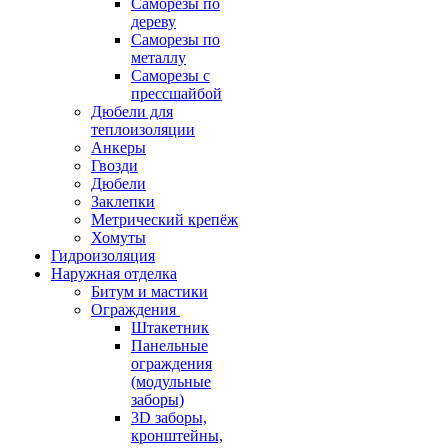
Саморезы по
дереву
Саморезы по
металлу
Саморезы с
прессшайбой
Дюбели для
теплоизоляции
Анкеры
Гвозди
Дюбели
Заклепки
Метрический крепёж
Хомуты
Гидроизоляция
Наружная отделка
Битум и мастики
Ограждения
Штакетник
Панельные
ограждения
(модульные
заборы)
3D заборы,
кронштейны,