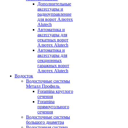
Дополнительные
аксессуары и
радиоуправление
для ворот Алютех
Alutech
Автоматика и
аксессуары для
откатных ворот
Алютех Alutech
Автоматика и
аксессуары для
секционных
гаражных ворот
Алютех Alutech
Водосток
Водосточные системы
Металл Профиль
Foramina круглого
сечения
Foramina
прямоугольного
сечения
Водосточные системы
большого диаметра
Водосточная система