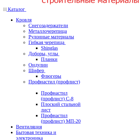
Каталог
Кровля
Снегозадержатели
Металлочерепица
Рулонные материалы
Гибкая черепица
Shinglas
Доборы, углы
Планки
Ондулин
Шифер
Флюгеры
Профнастил (профлист)
Профнастил
(профлист) С-8
Плоский стальной
лист
Профнастил
(профлист) МП-20
Вентиляция
Бытовая техника и
электроника