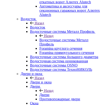
откатных ворот Алютех Alutech
Автоматика и аксессуары для
секционных гаражных ворот Алютех
Alutech
Водосток
Назад
Водосток
Водосточные системы Металл Профиль
Назад
Водосточные системы Металл
Профиль
Foramina круглого сечения
Foramina прямоугольного сечения
Водосточные системы большого диаметра
Водосточная система оцинкованная
Водосточные системы OSNO
Водосточные системы ТехноНИКОЛЬ
Двери и окна
Назад
Двери и окна
Двери
Назад
Двери
Противопожарные двери
Окна