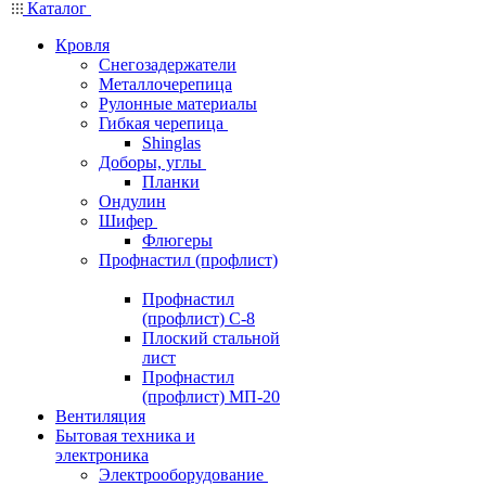
Каталог
Кровля
Снегозадержатели
Металлочерепица
Рулонные материалы
Гибкая черепица
Shinglas
Доборы, углы
Планки
Ондулин
Шифер
Флюгеры
Профнастил (профлист)
Профнастил
(профлист) С-8
Плоский стальной
лист
Профнастил
(профлист) МП-20
Вентиляция
Бытовая техника и
электроника
Электрооборудование