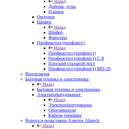
Назад
Доборы, углы
Планки
Ондулин
Шифер
Назад
Шифер
Флюгеры
Профнастил (профлист)
Назад
Профнастил (профлист)
Профнастил (профлист) С-8
Плоский стальной лист
Профнастил (профлист) МП-20
Вентиляция
Бытовая техника и электроника
Назад
Бытовая техника и электроника
Электрооборудование
Назад
Электрооборудование
Обогреватели
Кабели греющие
Ворота и рольставни Алютех Alutech
Назад