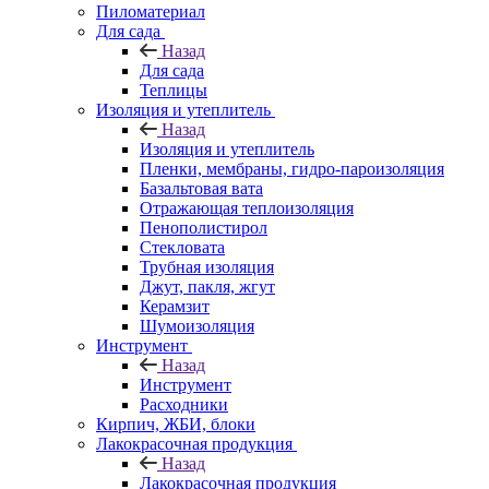
Пиломатериал
Для сада
Назад
Для сада
Теплицы
Изоляция и утеплитель
Назад
Изоляция и утеплитель
Пленки, мембраны, гидро-пароизоляция
Базальтовая вата
Отражающая теплоизоляция
Пенополистирол
Стекловата
Трубная изоляция
Джут, пакля, жгут
Керамзит
Шумоизоляция
Инструмент
Назад
Инструмент
Расходники
Кирпич, ЖБИ, блоки
Лакокрасочная продукция
Назад
Лакокрасочная продукция