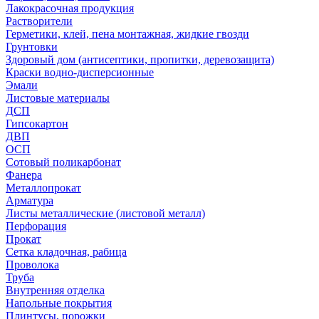
Лакокрасочная продукция
Растворители
Герметики, клей, пена монтажная, жидкие гвозди
Грунтовки
Здоровый дом (антисептики, пропитки, деревозащита)
Краски водно-дисперсионные
Эмали
Листовые материалы
ДСП
Гипсокартон
ДВП
ОСП
Сотовый поликарбонат
Фанера
Металлопрокат
Арматура
Листы металлические (листовой металл)
Перфорация
Прокат
Сетка кладочная, рабица
Проволока
Труба
Внутренняя отделка
Напольные покрытия
Плинтусы, порожки