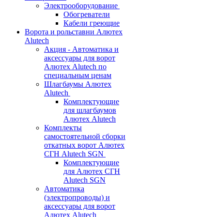
Электрооборудование
Обогреватели
Кабели греющие
Ворота и рольставни Алютех
Alutech
Акция - Автоматика и
аксессуары для ворот
Алютех Alutech по
специальным ценам
Шлагбаумы Алютех
Alutech
Комплектующие
для шлагбаумов
Алютех Alutech
Комплекты
самостоятельной сборки
откатных ворот Алютех
СГН Alutech SGN
Комплектующие
для Алютех СГН
Alutech SGN
Автоматика
(электропроводы) и
аксессуары для ворот
Алютех Alutech