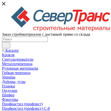
Заказ стройматериалов с доставкой прямо со склада
Каталог
Кровля
Снегозадержатели
Металлочерепица
Рулонные материалы
Гибкая черепица
Shinglas
Доборы, углы
Планки
Ондулин
Шифер
Флюгеры
Профнастил (профлист)
Профнастил (профлист) С-8