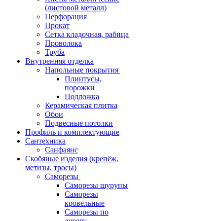
(листовой металл)
Перфорация
Прокат
Сетка кладочная, рабица
Проволока
Труба
Внутренняя отделка
Напольные покрытия
Плинтусы,
порожки
Подложка
Керамическая плитка
Обои
Подвесные потолки
Профиль и комплектующие
Сантехника
Санфаянс
Скобяные изделия (крепёж,
метизы, тросы)
Саморезы
Саморезы шурупы
Саморезы
кровельные
Саморезы по
дереву