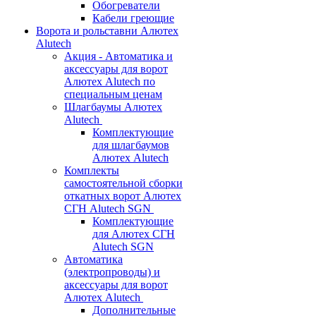
Обогреватели
Кабели греющие
Ворота и рольставни Алютех
Alutech
Акция - Автоматика и
аксессуары для ворот
Алютех Alutech по
специальным ценам
Шлагбаумы Алютех
Alutech
Комплектующие
для шлагбаумов
Алютех Alutech
Комплекты
самостоятельной сборки
откатных ворот Алютех
СГН Alutech SGN
Комплектующие
для Алютех СГН
Alutech SGN
Автоматика
(электропроводы) и
аксессуары для ворот
Алютех Alutech
Дополнительные