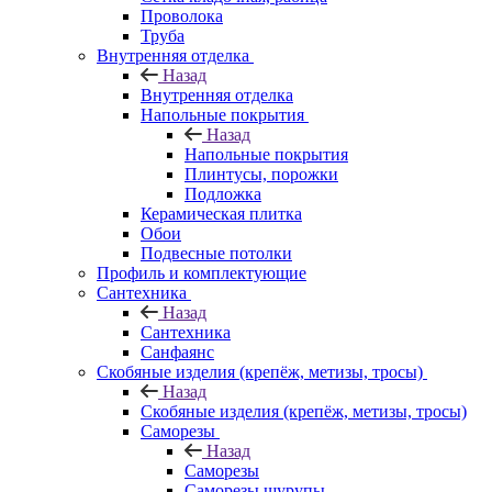
Проволока
Труба
Внутренняя отделка
Назад
Внутренняя отделка
Напольные покрытия
Назад
Напольные покрытия
Плинтусы, порожки
Подложка
Керамическая плитка
Обои
Подвесные потолки
Профиль и комплектующие
Сантехника
Назад
Сантехника
Санфаянс
Скобяные изделия (крепёж, метизы, тросы)
Назад
Скобяные изделия (крепёж, метизы, тросы)
Саморезы
Назад
Саморезы
Саморезы шурупы