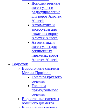
Дополнительные
аксессуары и
радиоуправление
для ворот Алютех
Alutech
Автоматика и
аксессуары для
откатных ворот
Алютех Alutech
Автоматика и
аксессуары для
секционных
гаражных ворот
Алютех Alutech
Водосток
Водосточные системы
Металл Профиль
Foramina круглого
сечения
Foramina
прямоугольного
сечения
Водосточные системы
большого диаметра
Водосточная система