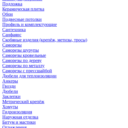
Подложка
Керамическая плитка
Обои
Подвесные потолки
Профиль и комплектующие
Сантехника
Санфаянс
Скобяные изделия (крепёж, метизы, тросы)
Саморезы
Саморезы шурупы
Саморезы кровельные
Саморезы по дереву
Саморезы по металлу
Саморезы с прессшайбой
Дюбели для теплоизоляции
Анкеры
Гвозди
Дюбели
Заклепки
Метрический крепёж
Хомуты
Гидроизоляция
Наружная отделка
Битум и мастики
Ограждения