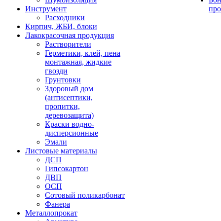
Инструмент
про
Расходники
Кирпич, ЖБИ, блоки
Лакокрасочная продукция
Растворители
Герметики, клей, пена
монтажная, жидкие
гвозди
Грунтовки
Здоровый дом
(антисептики,
пропитки,
деревозащита)
Краски водно-
дисперсионные
Эмали
Листовые материалы
ДСП
Гипсокартон
ДВП
ОСП
Сотовый поликарбонат
Фанера
Металлопрокат