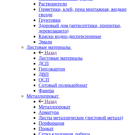
Растворители
Герметики, клей, пена монтажная, жидкие
гвозди
Грунтовки
Здоровый дом (антисептики, пропитки,
деревозащита)
Краски водно-дисперсионные
Эмали
Листовые материалы
Назад
Листовые материалы
ДСП
Гипсокартон
ДВП
ОСП
Сотовый поликарбонат
Фанера
Металлопрокат
Назад
Металлопрокат
Арматура
Листы металлические (листовой металл)
Перфорация
Прокат
Сетка кладочная, рабица