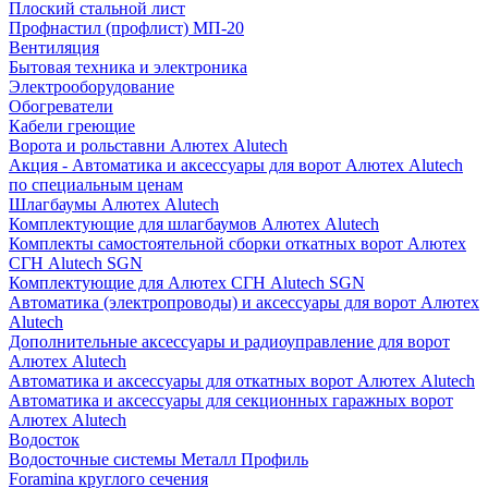
Плоский стальной лист
Профнастил (профлист) МП-20
Вентиляция
Бытовая техника и электроника
Электрооборудование
Обогреватели
Кабели греющие
Ворота и рольставни Алютех Alutech
Акция - Автоматика и аксессуары для ворот Алютех Alutech
по специальным ценам
Шлагбаумы Алютех Alutech
Комплектующие для шлагбаумов Алютех Alutech
Комплекты самостоятельной сборки откатных ворот Алютех
СГН Alutech SGN
Комплектующие для Алютех СГН Alutech SGN
Автоматика (электропроводы) и аксессуары для ворот Алютех
Alutech
Дополнительные аксессуары и радиоуправление для ворот
Алютех Alutech
Автоматика и аксессуары для откатных ворот Алютех Alutech
Автоматика и аксессуары для секционных гаражных ворот
Алютех Alutech
Водосток
Водосточные системы Металл Профиль
Foramina круглого сечения