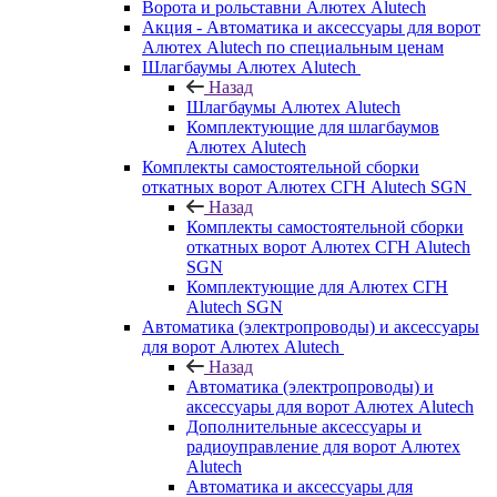
Ворота и рольставни Алютех Alutech
Акция - Автоматика и аксессуары для ворот
Алютех Alutech по специальным ценам
Шлагбаумы Алютех Alutech
Назад
Шлагбаумы Алютех Alutech
Комплектующие для шлагбаумов
Алютех Alutech
Комплекты самостоятельной сборки
откатных ворот Алютех СГН Alutech SGN
Назад
Комплекты самостоятельной сборки
откатных ворот Алютех СГН Alutech
SGN
Комплектующие для Алютех СГН
Alutech SGN
Автоматика (электропроводы) и аксессуары
для ворот Алютех Alutech
Назад
Автоматика (электропроводы) и
аксессуары для ворот Алютех Alutech
Дополнительные аксессуары и
радиоуправление для ворот Алютех
Alutech
Автоматика и аксессуары для