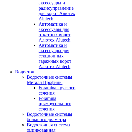
аксессуары и
радиоуправление
для ворот Алютех
Alutech
Автоматика и
аксессуары для
откатных ворот
Алютех Alutech
Автоматика и
аксессуары для
секционных
гаражных ворот
Алютех Alutech
Водосток
Водосточные системы
Металл Профиль
Foramina круглого
сечения
Foramina
прямоугольного
сечения
Водосточные системы
большого диаметра
Водосточная система
оцинкованная