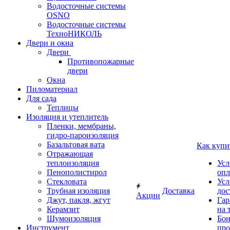
Водосточные системы
OSNO
Водосточные системы
ТехноНИКОЛЬ
Двери и окна
Двери
Противопожарные
двери
Окна
Пиломатериал
Для сада
Теплицы
Изоляция и утеплитель
Пленки, мембраны,
гидро-пароизоляция
Базальтовая вата
Как купи
Отражающая
теплоизоляция
Усл
Пенополистирол
опл
Стекловата
Усл
Трубная изоляция
Доставка
дос
Акции
Джут, пакля, жгут
Гар
Керамзит
на 
Шумоизоляция
Бон
Инструмент
про