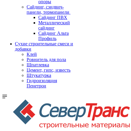
опоры
Cайдинг, сэндвич-
панели, термопанели
Сайдинг ПВХ
Металлический
сайдинг
Сайдинг Альта
Профиль
Сухие строительные смеси и
добавки
Клей
Ровнитель для пола
Шпатлевка
Цемент, гипс, известь
Штукатурка
Гидроизоляция
Пенетрон