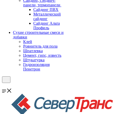
Cайдинг, сэндвич-
панели, термопанели
Сайдинг ПВХ
Металлический
сайдинг
Сайдинг Альта
Профиль
Сухие строительные смеси и
добавки
Клей
Ровнитель для пола
Шпатлевка
Цемент, гипс, известь
Штукатурка
Гидроизоляция
Пенетрон