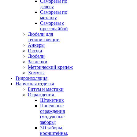
Саморезы по
дереву
Саморезы по
металлу
Саморезы с
прессшайбой
Дюбели для
теплоизоляции
Анкеры
Гвозди
Дюбели
Заклепки
Метрический крепёж
Хомуты
Гидроизоляция
Наружная отделка
Битум и мастики
Ограждения
Штакетник
Панельные
ограждения
(модульные
заборы)
3D заборы,
кронштейны,