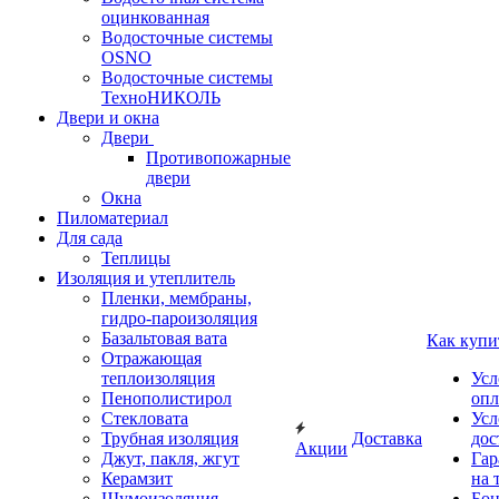
оцинкованная
Водосточные системы
OSNO
Водосточные системы
ТехноНИКОЛЬ
Двери и окна
Двери
Противопожарные
двери
Окна
Пиломатериал
Для сада
Теплицы
Изоляция и утеплитель
Пленки, мембраны,
гидро-пароизоляция
Базальтовая вата
Как купи
Отражающая
теплоизоляция
Усл
Пенополистирол
опл
Стекловата
Усл
Трубная изоляция
Доставка
дос
Акции
Джут, пакля, жгут
Гар
Керамзит
на 
Шумоизоляция
Бон