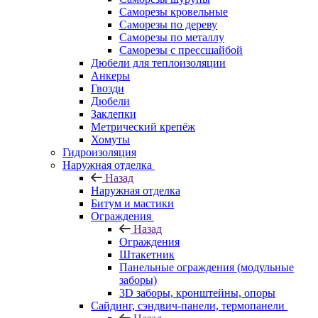
Саморезы кровельные
Саморезы по дереву
Саморезы по металлу
Саморезы с прессшайбой
Дюбели для теплоизоляции
Анкеры
Гвозди
Дюбели
Заклепки
Метрический крепёж
Хомуты
Гидроизоляция
Наружная отделка
Назад
Наружная отделка
Битум и мастики
Ограждения
Назад
Ограждения
Штакетник
Панельные ограждения (модульные
заборы)
3D заборы, кронштейны, опоры
Cайдинг, сэндвич-панели, термопанели