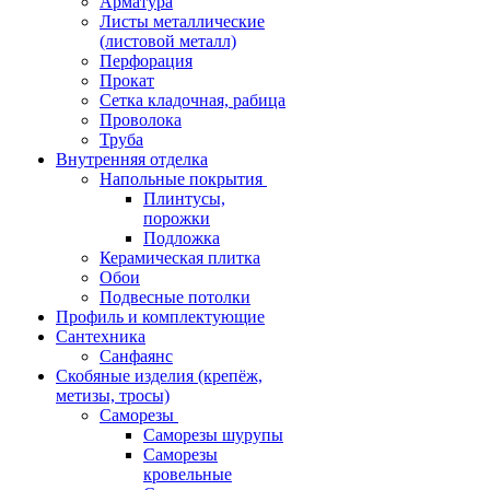
Арматура
Листы металлические
(листовой металл)
Перфорация
Прокат
Сетка кладочная, рабица
Проволока
Труба
Внутренняя отделка
Напольные покрытия
Плинтусы,
порожки
Подложка
Керамическая плитка
Обои
Подвесные потолки
Профиль и комплектующие
Сантехника
Санфаянс
Скобяные изделия (крепёж,
метизы, тросы)
Саморезы
Саморезы шурупы
Саморезы
кровельные