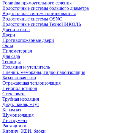
Foramina прямоугольного сечения
Водосточные системы большого диаметра
Водосточная система оцинкованная
Водосточные системы OSNO
Водосточные системы ТехноНИКОЛЬ
Двери и окна
Двери
Противопожарные двери
Окна
Пиломатериал
Для сада
Теплицы
Изоляция и утеплитель
Пленки, мембраны, гидро-пароизоляция
Базальтовая вата
Отражающая теплоизоляция
Пенополистирол
Стекловата
Трубная изоляция
Джут, пакля, жгут
Керамзит
Шумоизоляция
Инструмент
Расходники
Кирпич, ЖБИ, блоки