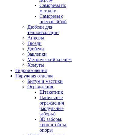
Саморезы по
металлу
Саморезы с
прессшайбой
Дюбели для
теплоизоляции
Анкеры
Гвозди
Дюбели
Заклепки
Метрический крепёж
Хомуты
Гидроизоляция
Наружная отделка
Битум и мастики
Ограждения
Штакетник
Панельные
ограждения
(модульные
заборы)
3D заборы,
кронштейны,
опоры