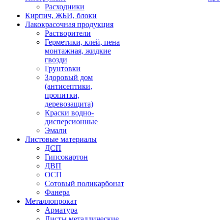
Расходники
Кирпич, ЖБИ, блоки
Лакокрасочная продукция
Растворители
Герметики, клей, пена
монтажная, жидкие
гвозди
Грунтовки
Здоровый дом
(антисептики,
пропитки,
деревозащита)
Краски водно-
дисперсионные
Эмали
Листовые материалы
ДСП
Гипсокартон
ДВП
ОСП
Сотовый поликарбонат
Фанера
Металлопрокат
Арматура
Листы металлические