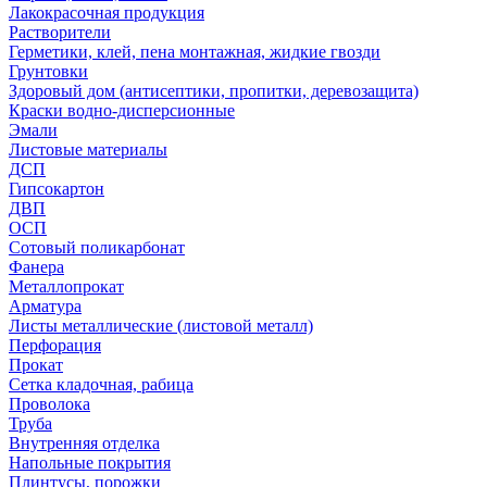
Лакокрасочная продукция
Растворители
Герметики, клей, пена монтажная, жидкие гвозди
Грунтовки
Здоровый дом (антисептики, пропитки, деревозащита)
Краски водно-дисперсионные
Эмали
Листовые материалы
ДСП
Гипсокартон
ДВП
ОСП
Сотовый поликарбонат
Фанера
Металлопрокат
Арматура
Листы металлические (листовой металл)
Перфорация
Прокат
Сетка кладочная, рабица
Проволока
Труба
Внутренняя отделка
Напольные покрытия
Плинтусы, порожки