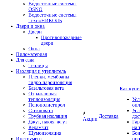
Водосточные системы
OSNO
Водосточные системы
ТехноНИКОЛЬ
Двери и окна
Двери
Противопожарные
двери
Окна
Пиломатериал
Для сада
Теплицы
Изоляция и утеплитель
Пленки, мембраны,
гидро-пароизоляция
Базальтовая вата
Как купи
Отражающая
теплоизоляция
Усл
Пенополистирол
опл
Стекловата
Усл
Трубная изоляция
Доставка
дос
Акции
Джут, пакля, жгут
Гар
Керамзит
на 
Шумоизоляция
Бон
Инструмент
про