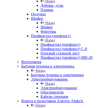
Назад
Доборы, углы
Планки
Ондулин
Шифер
Назад
Шифер
Флюгеры
Профнастил (профлист)
Назад
Профнастил (профлист)
Профнастил (профлист) С-8
Плоский стальной лист
Профнастил (профлист) МП-20
Вентиляция
Бытовая техника и электроника
Назад
Бытовая техника и электроника
Электрооборудование
Назад
Электрооборудование
Обогреватели
Кабели греющие
Ворота и рольставни Алютех Alutech
Назад