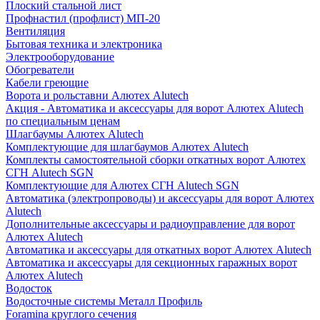
Плоский стальной лист
Профнастил (профлист) МП-20
Вентиляция
Бытовая техника и электроника
Электрооборудование
Обогреватели
Кабели греющие
Ворота и рольставни Алютех Alutech
Акция - Автоматика и аксессуары для ворот Алютех Alutech
по специальным ценам
Шлагбаумы Алютех Alutech
Комплектующие для шлагбаумов Алютех Alutech
Комплекты самостоятельной сборки откатных ворот Алютех
СГН Alutech SGN
Комплектующие для Алютех СГН Alutech SGN
Автоматика (электропроводы) и аксессуары для ворот Алютех
Alutech
Дополнительные аксессуары и радиоуправление для ворот
Алютех Alutech
Автоматика и аксессуары для откатных ворот Алютех Alutech
Автоматика и аксессуары для секционных гаражных ворот
Алютех Alutech
Водосток
Водосточные системы Металл Профиль
Foramina круглого сечения