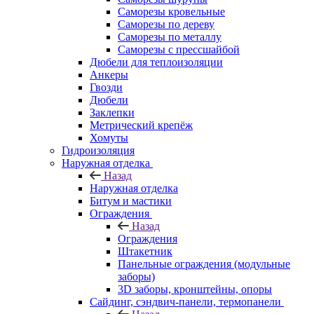
Саморезы кровельные
Саморезы по дереву
Саморезы по металлу
Саморезы с прессшайбой
Дюбели для теплоизоляции
Анкеры
Гвозди
Дюбели
Заклепки
Метрический крепёж
Хомуты
Гидроизоляция
Наружная отделка
Назад
Наружная отделка
Битум и мастики
Ограждения
Назад
Ограждения
Штакетник
Панельные ограждения (модульные
заборы)
3D заборы, кронштейны, опоры
Cайдинг, сэндвич-панели, термопанели