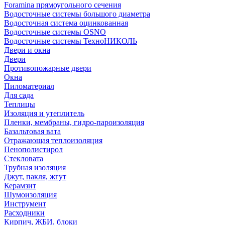
Foramina прямоугольного сечения
Водосточные системы большого диаметра
Водосточная система оцинкованная
Водосточные системы OSNO
Водосточные системы ТехноНИКОЛЬ
Двери и окна
Двери
Противопожарные двери
Окна
Пиломатериал
Для сада
Теплицы
Изоляция и утеплитель
Пленки, мембраны, гидро-пароизоляция
Базальтовая вата
Отражающая теплоизоляция
Пенополистирол
Стекловата
Трубная изоляция
Джут, пакля, жгут
Керамзит
Шумоизоляция
Инструмент
Расходники
Кирпич, ЖБИ, блоки