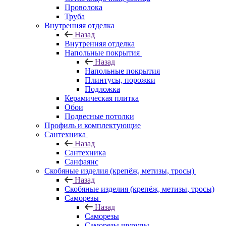
Проволока
Труба
Внутренняя отделка
Назад
Внутренняя отделка
Напольные покрытия
Назад
Напольные покрытия
Плинтусы, порожки
Подложка
Керамическая плитка
Обои
Подвесные потолки
Профиль и комплектующие
Сантехника
Назад
Сантехника
Санфаянс
Скобяные изделия (крепёж, метизы, тросы)
Назад
Скобяные изделия (крепёж, метизы, тросы)
Саморезы
Назад
Саморезы
Саморезы шурупы