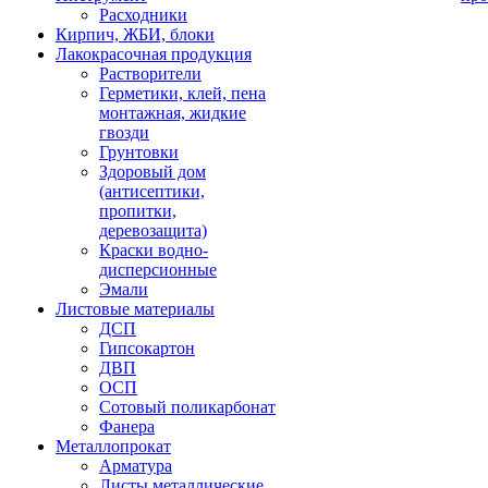
Расходники
Кирпич, ЖБИ, блоки
Лакокрасочная продукция
Растворители
Герметики, клей, пена
монтажная, жидкие
гвозди
Грунтовки
Здоровый дом
(антисептики,
пропитки,
деревозащита)
Краски водно-
дисперсионные
Эмали
Листовые материалы
ДСП
Гипсокартон
ДВП
ОСП
Сотовый поликарбонат
Фанера
Металлопрокат
Арматура
Листы металлические