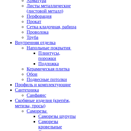
Арматура
Листы металлические
(листовой металл)
Перфорация
Прокат
Сетка кладочная, рабица
Проволока
Труба
Внутренняя отделка
Напольные покрытия
Плинтусы,
порожки
Подложка
Керамическая плитка
Обои
Подвесные потолки
Профиль и комплектующие
Сантехника
Санфаянс
Скобяные изделия (крепёж,
метизы, тросы)
Саморезы
Саморезы шурупы
Саморезы
кровельные