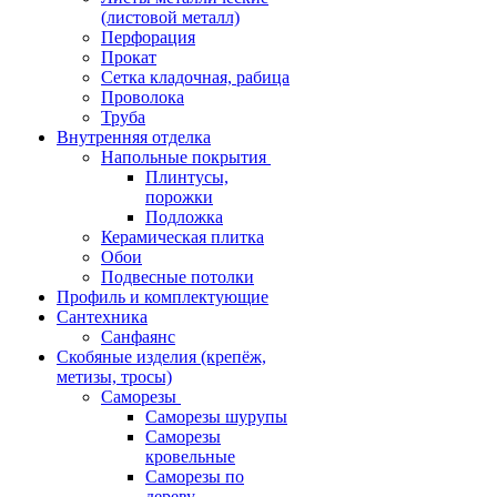
(листовой металл)
Перфорация
Прокат
Сетка кладочная, рабица
Проволока
Труба
Внутренняя отделка
Напольные покрытия
Плинтусы,
порожки
Подложка
Керамическая плитка
Обои
Подвесные потолки
Профиль и комплектующие
Сантехника
Санфаянс
Скобяные изделия (крепёж,
метизы, тросы)
Саморезы
Саморезы шурупы
Саморезы
кровельные
Саморезы по
дереву