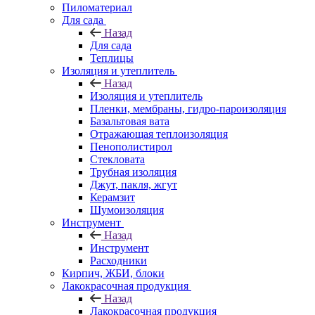
Пиломатериал
Для сада
Назад
Для сада
Теплицы
Изоляция и утеплитель
Назад
Изоляция и утеплитель
Пленки, мембраны, гидро-пароизоляция
Базальтовая вата
Отражающая теплоизоляция
Пенополистирол
Стекловата
Трубная изоляция
Джут, пакля, жгут
Керамзит
Шумоизоляция
Инструмент
Назад
Инструмент
Расходники
Кирпич, ЖБИ, блоки
Лакокрасочная продукция
Назад
Лакокрасочная продукция