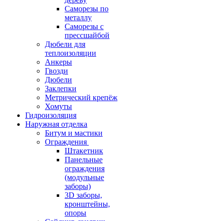
Саморезы по
металлу
Саморезы с
прессшайбой
Дюбели для
теплоизоляции
Анкеры
Гвозди
Дюбели
Заклепки
Метрический крепёж
Хомуты
Гидроизоляция
Наружная отделка
Битум и мастики
Ограждения
Штакетник
Панельные
ограждения
(модульные
заборы)
3D заборы,
кронштейны,
опоры