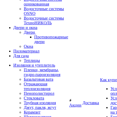
оцинкованная
Водосточные системы
OSNO
Водосточные системы
ТехноНИКОЛЬ
Двери и окна
Двери
Противопожарные
двери
Окна
Пиломатериал
Для сада
Теплицы
Изоляция и утеплитель
Пленки, мембраны,
гидро-пароизоляция
Базальтовая вата
Как купи
Отражающая
теплоизоляция
Усл
Пенополистирол
опл
Стекловата
Усл
Трубная изоляция
Доставка
дос
Акции
Джут, пакля, жгут
Гар
Керамзит
на 
Шумоизоляция
Бон