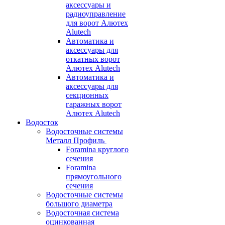
аксессуары и
радиоуправление
для ворот Алютех
Alutech
Автоматика и
аксессуары для
откатных ворот
Алютех Alutech
Автоматика и
аксессуары для
секционных
гаражных ворот
Алютех Alutech
Водосток
Водосточные системы
Металл Профиль
Foramina круглого
сечения
Foramina
прямоугольного
сечения
Водосточные системы
большого диаметра
Водосточная система
оцинкованная