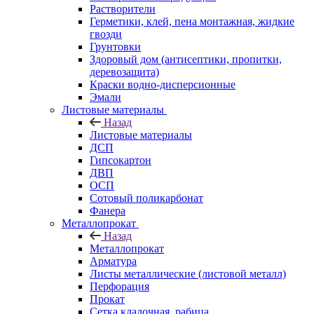
Растворители
Герметики, клей, пена монтажная, жидкие
гвозди
Грунтовки
Здоровый дом (антисептики, пропитки,
деревозащита)
Краски водно-дисперсионные
Эмали
Листовые материалы
Назад
Листовые материалы
ДСП
Гипсокартон
ДВП
ОСП
Сотовый поликарбонат
Фанера
Металлопрокат
Назад
Металлопрокат
Арматура
Листы металлические (листовой металл)
Перфорация
Прокат
Сетка кладочная, рабица