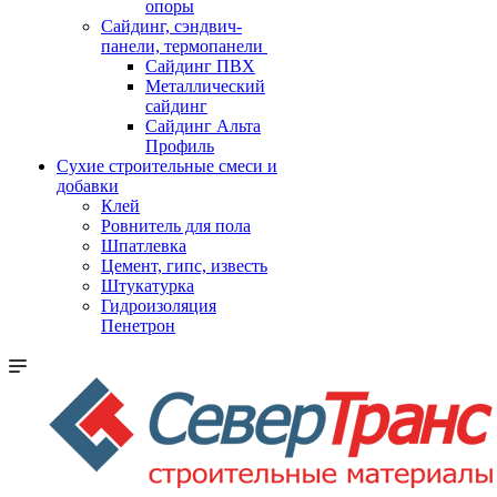
опоры
Cайдинг, сэндвич-
панели, термопанели
Сайдинг ПВХ
Металлический
сайдинг
Сайдинг Альта
Профиль
Сухие строительные смеси и
добавки
Клей
Ровнитель для пола
Шпатлевка
Цемент, гипс, известь
Штукатурка
Гидроизоляция
Пенетрон