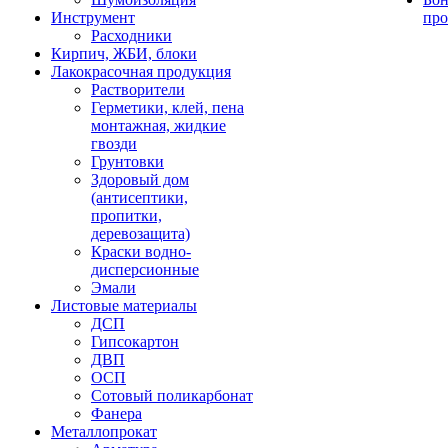
Инструмент
про
Расходники
Кирпич, ЖБИ, блоки
Лакокрасочная продукция
Растворители
Герметики, клей, пена
монтажная, жидкие
гвозди
Грунтовки
Здоровый дом
(антисептики,
пропитки,
деревозащита)
Краски водно-
дисперсионные
Эмали
Листовые материалы
ДСП
Гипсокартон
ДВП
ОСП
Сотовый поликарбонат
Фанера
Металлопрокат