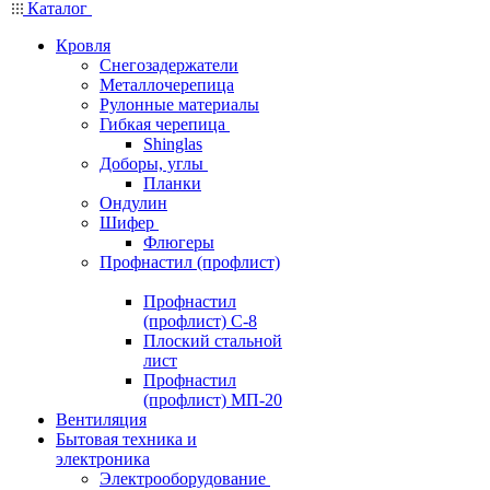
Каталог
Кровля
Снегозадержатели
Металлочерепица
Рулонные материалы
Гибкая черепица
Shinglas
Доборы, углы
Планки
Ондулин
Шифер
Флюгеры
Профнастил (профлист)
Профнастил
(профлист) С-8
Плоский стальной
лист
Профнастил
(профлист) МП-20
Вентиляция
Бытовая техника и
электроника
Электрооборудование