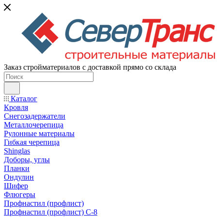
Заказ стройматериалов с доставкой прямо со склада
Каталог
Кровля
Снегозадержатели
Металлочерепица
Рулонные материалы
Гибкая черепица
Shinglas
Доборы, углы
Планки
Ондулин
Шифер
Флюгеры
Профнастил (профлист)
Профнастил (профлист) С-8