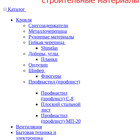
Каталог
Кровля
Снегозадержатели
Металлочерепица
Рулонные материалы
Гибкая черепица
Shinglas
Доборы, углы
Планки
Ондулин
Шифер
Флюгеры
Профнастил (профлист)
Профнастил
(профлист) С-8
Плоский стальной
лист
Профнастил
(профлист) МП-20
Вентиляция
Бытовая техника и
электроника