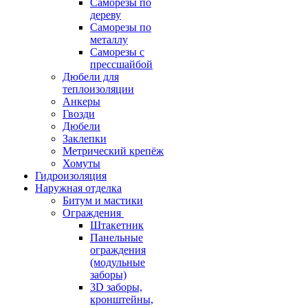
Саморезы по
дереву
Саморезы по
металлу
Саморезы с
прессшайбой
Дюбели для
теплоизоляции
Анкеры
Гвозди
Дюбели
Заклепки
Метрический крепёж
Хомуты
Гидроизоляция
Наружная отделка
Битум и мастики
Ограждения
Штакетник
Панельные
ограждения
(модульные
заборы)
3D заборы,
кронштейны,