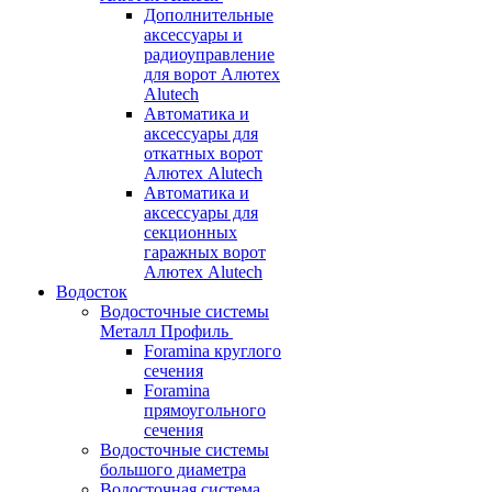
Дополнительные
аксессуары и
радиоуправление
для ворот Алютех
Alutech
Автоматика и
аксессуары для
откатных ворот
Алютех Alutech
Автоматика и
аксессуары для
секционных
гаражных ворот
Алютех Alutech
Водосток
Водосточные системы
Металл Профиль
Foramina круглого
сечения
Foramina
прямоугольного
сечения
Водосточные системы
большого диаметра
Водосточная система