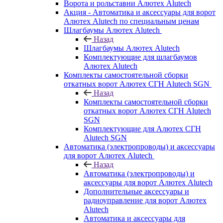
Ворота и рольставни Алютех Alutech
Акция - Автоматика и аксессуары для ворот
Алютех Alutech по специальным ценам
Шлагбаумы Алютех Alutech
Назад
Шлагбаумы Алютех Alutech
Комплектующие для шлагбаумов
Алютех Alutech
Комплекты самостоятельной сборки
откатных ворот Алютех СГН Alutech SGN
Назад
Комплекты самостоятельной сборки
откатных ворот Алютех СГН Alutech
SGN
Комплектующие для Алютех СГН
Alutech SGN
Автоматика (электропроводы) и аксессуары
для ворот Алютех Alutech
Назад
Автоматика (электропроводы) и
аксессуары для ворот Алютех Alutech
Дополнительные аксессуары и
радиоуправление для ворот Алютех
Alutech
Автоматика и аксессуары для