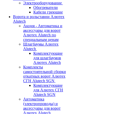
Электрооборудование
Обогреватели
Кабели греющие
Ворота и рольставни Алютех
Alutech
Акция - Автоматика и
аксессуары для ворот
Алютех Alutech по
специальным ценам
Шлагбаумы Алютех
Alutech
Комплектующие
для шлагбаумов
Алютех Alutech
Комплекты
самостоятельной сборки
откатных ворот Алютех
СГН Alutech SGN
Комплектующие
для Алютех СГН
Alutech SGN
Автоматика
(электропроводы) и
аксессуары для ворот
Алютех Alutech