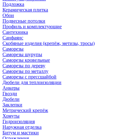
Подложка
Керамическая плитка
Обои
Подвесные потолки
Профиль и комплектующие
Сантехника
Санфаянс
Скобяные изделия (крепёж, метизы, тросы)
Саморезы
Саморезы шурупы
Саморезы кровельные
Саморезы по дереву
Саморезы по металлу
Саморезы с прессшайбой
Дюбели для теплоизоляции
Анкеры
Гвозди
Дюбели
Заклепки
Метрический крепёж
Хомуты
Гидроизоляция
Наружная отделка
Битум и мастики
Ограждения