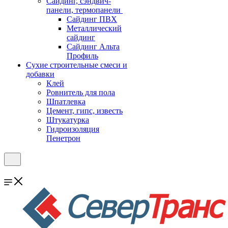
Cайдинг, сэндвич-
панели, термопанели
Сайдинг ПВХ
Металлический
сайдинг
Сайдинг Альта
Профиль
Сухие строительные смеси и
добавки
Клей
Ровнитель для пола
Шпатлевка
Цемент, гипс, известь
Штукатурка
Гидроизоляция
Пенетрон