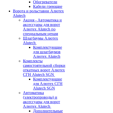
Обогреватели
Кабели греющие
Ворота и рольставни Алютех
Alutech
Акция - Автоматика и
аксессуары для ворот
Алютех Alutech по
специальным ценам
Шлагбаумы Алютех
Alutech
Комплектующие
для шлагбаумов
Алютех Alutech
Комплекты
самостоятельной сборки
откатных ворот Алютех
СГН Alutech SGN
Комплектующие
для Алютех СГН
Alutech SGN
Автоматика
(электропроводы) и
аксессуары для ворот
Алютех Alutech
Дополнительные