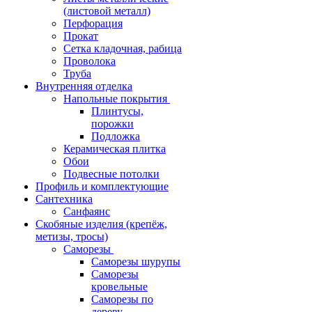
(листовой металл)
Перфорация
Прокат
Сетка кладочная, рабица
Проволока
Труба
Внутренняя отделка
Напольные покрытия
Плинтусы,
порожки
Подложка
Керамическая плитка
Обои
Подвесные потолки
Профиль и комплектующие
Сантехника
Санфаянс
Скобяные изделия (крепёж,
метизы, тросы)
Саморезы
Саморезы шурупы
Саморезы
кровельные
Саморезы по
дереву