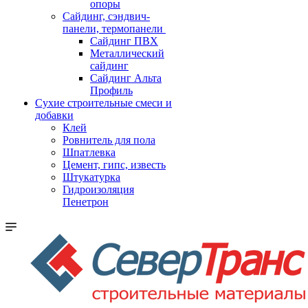
опоры
Cайдинг, сэндвич-
панели, термопанели
Сайдинг ПВХ
Металлический
сайдинг
Сайдинг Альта
Профиль
Сухие строительные смеси и
добавки
Клей
Ровнитель для пола
Шпатлевка
Цемент, гипс, известь
Штукатурка
Гидроизоляция
Пенетрон