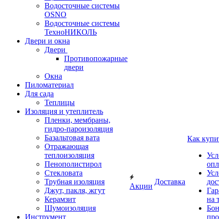
Водосточные системы
OSNO
Водосточные системы
ТехноНИКОЛЬ
Двери и окна
Двери
Противопожарные
двери
Окна
Пиломатериал
Для сада
Теплицы
Изоляция и утеплитель
Пленки, мембраны,
гидро-пароизоляция
Базальтовая вата
Как купи
Отражающая
теплоизоляция
Усл
Пенополистирол
опл
Стекловата
Усл
Трубная изоляция
Доставка
дос
Акции
Джут, пакля, жгут
Гар
Керамзит
на 
Шумоизоляция
Бон
Инструмент
про