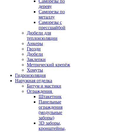
Саморезы по
дереву
Саморезы по
металлу
Саморезы с
прессшайбой
Дюбели для
теплоизоляции
Анкеры
Гвозди
Дюбели
Заклепки
Метрический крепёж
Хомуты
Гидроизоляция
Наружная отделка
Битум и мастики
Ограждения
Штакетник
Панельные
ограждения
(модульные
заборы)
3D заборы,
кронштейны,