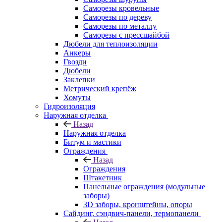
Саморезы кровельные
Саморезы по дереву
Саморезы по металлу
Саморезы с прессшайбой
Дюбели для теплоизоляции
Анкеры
Гвозди
Дюбели
Заклепки
Метрический крепёж
Хомуты
Гидроизоляция
Наружная отделка
Назад
Наружная отделка
Битум и мастики
Ограждения
Назад
Ограждения
Штакетник
Панельные ограждения (модульные
заборы)
3D заборы, кронштейны, опоры
Cайдинг, сэндвич-панели, термопанели