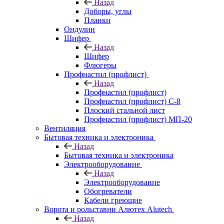
Назад
Доборы, углы
Планки
Ондулин
Шифер
Назад
Шифер
Флюгеры
Профнастил (профлист)
Назад
Профнастил (профлист)
Профнастил (профлист) С-8
Плоский стальной лист
Профнастил (профлист) МП-20
Вентиляция
Бытовая техника и электроника
Назад
Бытовая техника и электроника
Электрооборудование
Назад
Электрооборудование
Обогреватели
Кабели греющие
Ворота и рольставни Алютех Alutech
Назад