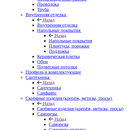
Проволока
Труба
Внутренняя отделка
Назад
Внутренняя отделка
Напольные покрытия
Назад
Напольные покрытия
Плинтусы, порожки
Подложка
Керамическая плитка
Обои
Подвесные потолки
Профиль и комплектующие
Сантехника
Назад
Сантехника
Санфаянс
Скобяные изделия (крепёж, метизы, тросы)
Назад
Скобяные изделия (крепёж, метизы, тросы)
Саморезы
Назад
Саморезы
Саморезы шурупы