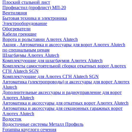
Плоский стальной лист
Профнастил (профлист) МП-20
Вентиляция
Бытовая техника и электроника
Электрооборудование
Обогреватели
Кабели греющие
Ворота и рольставни Алютех Alutech
Акция - Автоматика и аксессуары для ворот Алютех Alutech
по специальным ценам
Шлагбаумы Алютех Alutech
Комплектующие для шлагбаумов Алютех Alutech
Комплекты самостоятельной сборки откатных ворот Алютех
СГН Alutech SGN
Комплектующие для Алютех СГН Alutech SGN
Автоматика (электропроводы) и аксессуары для ворот Алютех
Alutech
Дополнительные аксессуары и радиоуправление для ворот
Алютех Alutech
Автоматика и аксессуары для откатных ворот Алютех Alutech
Автоматика и аксессуары для секционных гаражных ворот
Алютех Alutech
Водосток
Водосточные системы Металл Профиль
Foramina круглого сечения