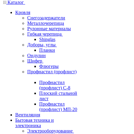
Каталог
Кровля
Снегозадержатели
Металлочерепица
Рулонные материалы
Гибкая черепица
Shinglas
Доборы, углы
Планки
Ондулин
Шифер
Флюгеры
Профнастил (профлист)
Профнастил
(профлист) С-8
Плоский стальной
лист
Профнастил
(профлист) МП-20
Вентиляция
Бытовая техника и
электроника
Электрооборудование