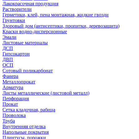
Лакокрасочная продукция
Растворители
Герметики, клей, пена монтажная, жидкие гвозди
Грунтовки
Здоровый дом (антисептики, пропитки, деревозащита)
Краски водно-дисперсионные
Эмали
Листовые материалы
ДСП
Гипсокартон
ДВП
ОСП
Сотовый поликарбонат
Фанера
Металлопрокат
Арматура
Листы металлические (листовой металл)
Перфорация
Прокат
Сетка кладочная, рабица
Проволока
Труба
Внутренняя отделка
Напольные покрытия
Плинтусы, порожки