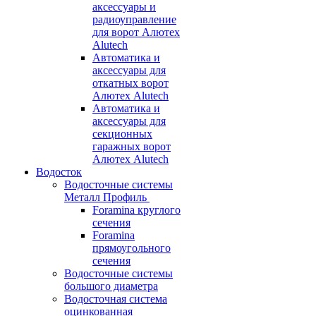
аксессуары и
радиоуправление
для ворот Алютех
Alutech
Автоматика и
аксессуары для
откатных ворот
Алютех Alutech
Автоматика и
аксессуары для
секционных
гаражных ворот
Алютех Alutech
Водосток
Водосточные системы
Металл Профиль
Foramina круглого
сечения
Foramina
прямоугольного
сечения
Водосточные системы
большого диаметра
Водосточная система
оцинкованная