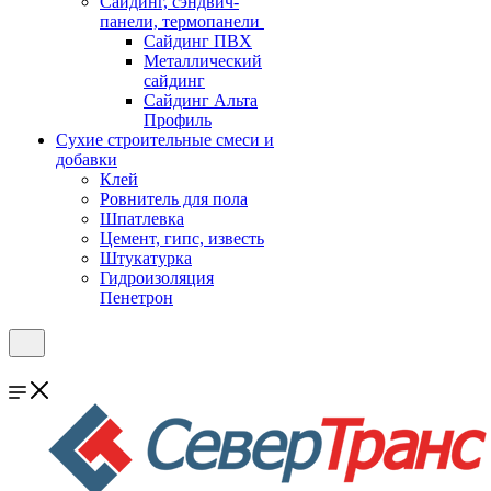
Cайдинг, сэндвич-
панели, термопанели
Сайдинг ПВХ
Металлический
сайдинг
Сайдинг Альта
Профиль
Сухие строительные смеси и
добавки
Клей
Ровнитель для пола
Шпатлевка
Цемент, гипс, известь
Штукатурка
Гидроизоляция
Пенетрон