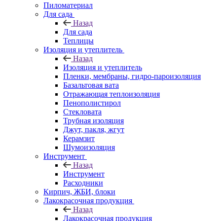
Пиломатериал
Для сада
Назад
Для сада
Теплицы
Изоляция и утеплитель
Назад
Изоляция и утеплитель
Пленки, мембраны, гидро-пароизоляция
Базальтовая вата
Отражающая теплоизоляция
Пенополистирол
Стекловата
Трубная изоляция
Джут, пакля, жгут
Керамзит
Шумоизоляция
Инструмент
Назад
Инструмент
Расходники
Кирпич, ЖБИ, блоки
Лакокрасочная продукция
Назад
Лакокрасочная продукция