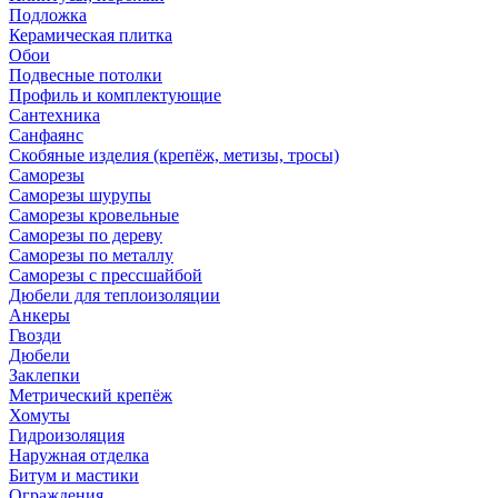
Подложка
Керамическая плитка
Обои
Подвесные потолки
Профиль и комплектующие
Сантехника
Санфаянс
Скобяные изделия (крепёж, метизы, тросы)
Саморезы
Саморезы шурупы
Саморезы кровельные
Саморезы по дереву
Саморезы по металлу
Саморезы с прессшайбой
Дюбели для теплоизоляции
Анкеры
Гвозди
Дюбели
Заклепки
Метрический крепёж
Хомуты
Гидроизоляция
Наружная отделка
Битум и мастики
Ограждения