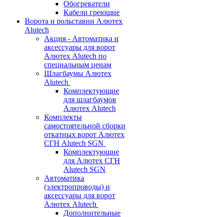
Обогреватели
Кабели греющие
Ворота и рольставни Алютех
Alutech
Акция - Автоматика и
аксессуары для ворот
Алютех Alutech по
специальным ценам
Шлагбаумы Алютех
Alutech
Комплектующие
для шлагбаумов
Алютех Alutech
Комплекты
самостоятельной сборки
откатных ворот Алютех
СГН Alutech SGN
Комплектующие
для Алютех СГН
Alutech SGN
Автоматика
(электропроводы) и
аксессуары для ворот
Алютех Alutech
Дополнительные