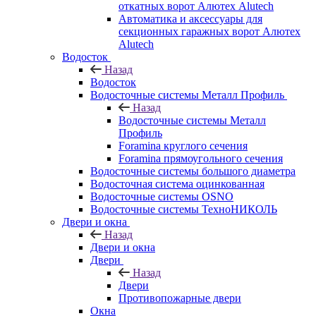
откатных ворот Алютех Alutech
Автоматика и аксессуары для
секционных гаражных ворот Алютех
Alutech
Водосток
Назад
Водосток
Водосточные системы Металл Профиль
Назад
Водосточные системы Металл
Профиль
Foramina круглого сечения
Foramina прямоугольного сечения
Водосточные системы большого диаметра
Водосточная система оцинкованная
Водосточные системы OSNO
Водосточные системы ТехноНИКОЛЬ
Двери и окна
Назад
Двери и окна
Двери
Назад
Двери
Противопожарные двери
Окна