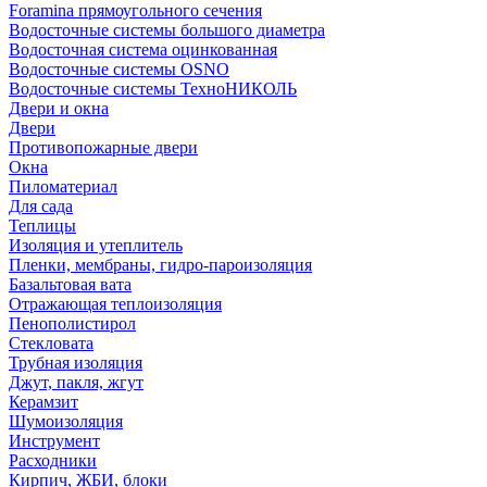
Foramina прямоугольного сечения
Водосточные системы большого диаметра
Водосточная система оцинкованная
Водосточные системы OSNO
Водосточные системы ТехноНИКОЛЬ
Двери и окна
Двери
Противопожарные двери
Окна
Пиломатериал
Для сада
Теплицы
Изоляция и утеплитель
Пленки, мембраны, гидро-пароизоляция
Базальтовая вата
Отражающая теплоизоляция
Пенополистирол
Стекловата
Трубная изоляция
Джут, пакля, жгут
Керамзит
Шумоизоляция
Инструмент
Расходники
Кирпич, ЖБИ, блоки