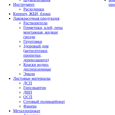
Инструмент
про
Расходники
Кирпич, ЖБИ, блоки
Лакокрасочная продукция
Растворители
Герметики, клей, пена
монтажная, жидкие
гвозди
Грунтовки
Здоровый дом
(антисептики,
пропитки,
деревозащита)
Краски водно-
дисперсионные
Эмали
Листовые материалы
ДСП
Гипсокартон
ДВП
ОСП
Сотовый поликарбонат
Фанера
Металлопрокат