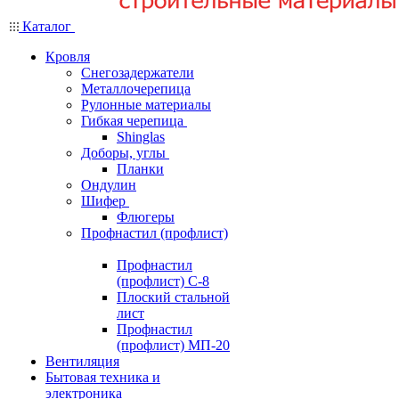
Каталог
Кровля
Снегозадержатели
Металлочерепица
Рулонные материалы
Гибкая черепица
Shinglas
Доборы, углы
Планки
Ондулин
Шифер
Флюгеры
Профнастил (профлист)
Профнастил
(профлист) С-8
Плоский стальной
лист
Профнастил
(профлист) МП-20
Вентиляция
Бытовая техника и
электроника