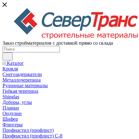
Заказ стройматериалов с доставкой прямо со склада
Каталог
Кровля
Снегозадержатели
Металлочерепица
Рулонные материалы
Гибкая черепица
Shinglas
Доборы, углы
Планки
Ондулин
Шифер
Флюгеры
Профнастил (профлист)
Профнастил (профлист) С-8