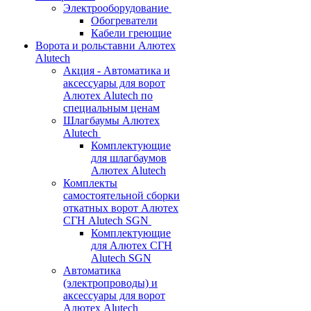
Электрооборудование
Обогреватели
Кабели греющие
Ворота и рольставни Алютех
Alutech
Акция - Автоматика и
аксессуары для ворот
Алютех Alutech по
специальным ценам
Шлагбаумы Алютех
Alutech
Комплектующие
для шлагбаумов
Алютех Alutech
Комплекты
самостоятельной сборки
откатных ворот Алютех
СГН Alutech SGN
Комплектующие
для Алютех СГН
Alutech SGN
Автоматика
(электропроводы) и
аксессуары для ворот
Алютех Alutech