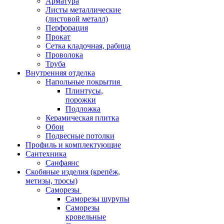
Арматура
Листы металлические
(листовой металл)
Перфорация
Прокат
Сетка кладочная, рабица
Проволока
Труба
Внутренняя отделка
Напольные покрытия
Плинтусы,
порожки
Подложка
Керамическая плитка
Обои
Подвесные потолки
Профиль и комплектующие
Сантехника
Санфаянс
Скобяные изделия (крепёж,
метизы, тросы)
Саморезы
Саморезы шурупы
Саморезы
кровельные