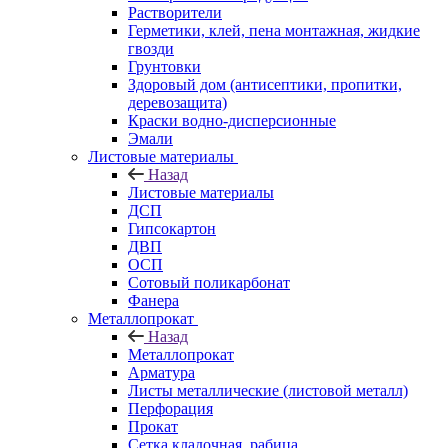
Растворители
Герметики, клей, пена монтажная, жидкие
гвозди
Грунтовки
Здоровый дом (антисептики, пропитки,
деревозащита)
Краски водно-дисперсионные
Эмали
Листовые материалы
Назад
Листовые материалы
ДСП
Гипсокартон
ДВП
ОСП
Сотовый поликарбонат
Фанера
Металлопрокат
Назад
Металлопрокат
Арматура
Листы металлические (листовой металл)
Перфорация
Прокат
Сетка кладочная, рабица