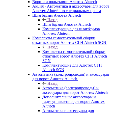
Ворота и рольставни Алютех Alutech
Акция - Автоматика и аксессуары для ворот
Алютех Alutech по специальным ценам
Шлагбаумы Алютех Alutech
Назад
Шлагбаумы Алютех Alutech
Комплектующие для шлагбаумов
Алютех Alutech
Комплекты самостоятельной сборки
откатных ворот Алютех СГН Alutech SGN
Назад
Комплекты самостоятельной сборки
откатных ворот Алютех СГН Alutech
SGN
Комплектующие для Алютех СГН
Alutech SGN
Автоматика (электропроводы) и аксессуары
для ворот Алютех Alutech
Назад
Автоматика (электропроводы) и
аксессуары для ворот Алютех Alutech
Дополнительные аксессуары и
радиоуправление для ворот Алютех
Alutech
Автоматика и аксессуары для