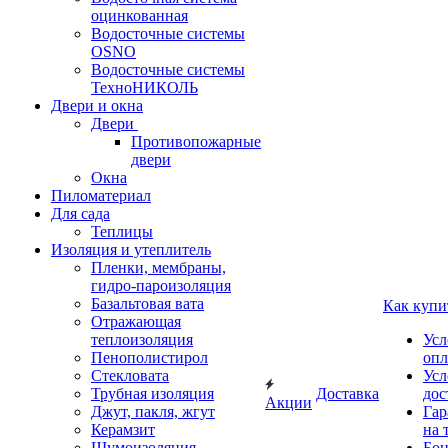
оцинкованная
Водосточные системы
OSNO
Водосточные системы
ТехноНИКОЛЬ
Двери и окна
Двери
Противопожарные
двери
Окна
Пиломатериал
Для сада
Теплицы
Изоляция и утеплитель
Пленки, мембраны,
гидро-пароизоляция
Базальтовая вата
Как купи
Отражающая
теплоизоляция
Усл
Пенополистирол
опл
Стекловата
Усл
Трубная изоляция
Доставка
дос
Акции
Джут, пакля, жгут
Гар
Керамзит
на 
Шумоизоляция
Бон