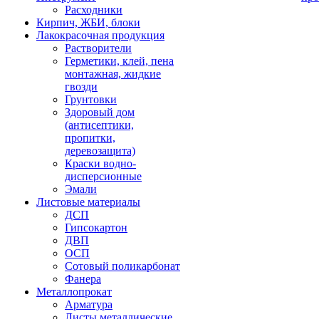
Расходники
Кирпич, ЖБИ, блоки
Лакокрасочная продукция
Растворители
Герметики, клей, пена
монтажная, жидкие
гвозди
Грунтовки
Здоровый дом
(антисептики,
пропитки,
деревозащита)
Краски водно-
дисперсионные
Эмали
Листовые материалы
ДСП
Гипсокартон
ДВП
ОСП
Сотовый поликарбонат
Фанера
Металлопрокат
Арматура
Листы металлические