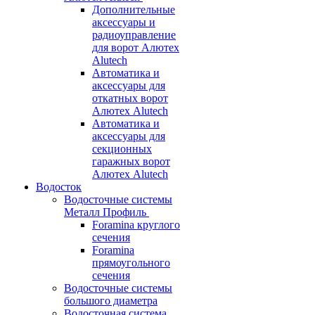
Дополнительные
аксессуары и
радиоуправление
для ворот Алютех
Alutech
Автоматика и
аксессуары для
откатных ворот
Алютех Alutech
Автоматика и
аксессуары для
секционных
гаражных ворот
Алютех Alutech
Водосток
Водосточные системы
Металл Профиль
Foramina круглого
сечения
Foramina
прямоугольного
сечения
Водосточные системы
большого диаметра
Водосточная система