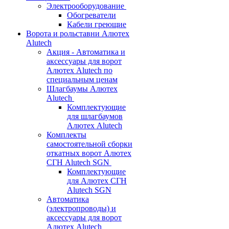
Электрооборудование
Обогреватели
Кабели греющие
Ворота и рольставни Алютех
Alutech
Акция - Автоматика и
аксессуары для ворот
Алютех Alutech по
специальным ценам
Шлагбаумы Алютех
Alutech
Комплектующие
для шлагбаумов
Алютех Alutech
Комплекты
самостоятельной сборки
откатных ворот Алютех
СГН Alutech SGN
Комплектующие
для Алютех СГН
Alutech SGN
Автоматика
(электропроводы) и
аксессуары для ворот
Алютех Alutech