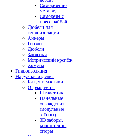
Саморезы по
металлу
Саморезы с
прессшайбой
Дюбели для
теплоизоляции
Анкеры
Гвозди
Дюбели
Заклепки
Метрический крепёж
Хомуты
Гидроизоляция
Наружная отделка
Битум и мастики
Ограждения
Штакетник
Панельные
ограждения
(модульные
заборы)
3D заборы,
кронштейны,
опоры