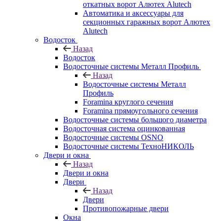
откатных ворот Алютех Alutech
Автоматика и аксессуары для
секционных гаражных ворот Алютех
Alutech
Водосток
Назад
Водосток
Водосточные системы Металл Профиль
Назад
Водосточные системы Металл
Профиль
Foramina круглого сечения
Foramina прямоугольного сечения
Водосточные системы большого диаметра
Водосточная система оцинкованная
Водосточные системы OSNO
Водосточные системы ТехноНИКОЛЬ
Двери и окна
Назад
Двери и окна
Двери
Назад
Двери
Противопожарные двери
Окна