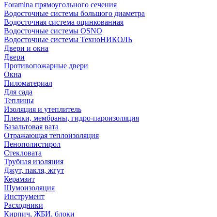
Foramina прямоугольного сечения
Водосточные системы большого диаметра
Водосточная система оцинкованная
Водосточные системы OSNO
Водосточные системы ТехноНИКОЛЬ
Двери и окна
Двери
Противопожарные двери
Окна
Пиломатериал
Для сада
Теплицы
Изоляция и утеплитель
Пленки, мембраны, гидро-пароизоляция
Базальтовая вата
Отражающая теплоизоляция
Пенополистирол
Стекловата
Трубная изоляция
Джут, пакля, жгут
Керамзит
Шумоизоляция
Инструмент
Расходники
Кирпич, ЖБИ, блоки