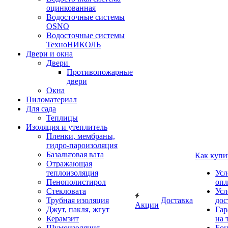
оцинкованная
Водосточные системы
OSNO
Водосточные системы
ТехноНИКОЛЬ
Двери и окна
Двери
Противопожарные
двери
Окна
Пиломатериал
Для сада
Теплицы
Изоляция и утеплитель
Пленки, мембраны,
гидро-пароизоляция
Базальтовая вата
Как купи
Отражающая
теплоизоляция
Усл
Пенополистирол
опл
Стекловата
Усл
Трубная изоляция
Доставка
дос
Акции
Джут, пакля, жгут
Гар
Керамзит
на 
Шумоизоляция
Бон