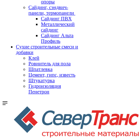
опоры
Cайдинг, сэндвич-
панели, термопанели
Сайдинг ПВХ
Металлический
сайдинг
Сайдинг Альта
Профиль
Сухие строительные смеси и
добавки
Клей
Ровнитель для пола
Шпатлевка
Цемент, гипс, известь
Штукатурка
Гидроизоляция
Пенетрон