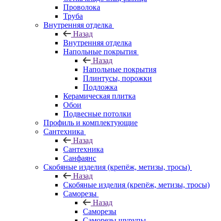
Проволока
Труба
Внутренняя отделка
Назад
Внутренняя отделка
Напольные покрытия
Назад
Напольные покрытия
Плинтусы, порожки
Подложка
Керамическая плитка
Обои
Подвесные потолки
Профиль и комплектующие
Сантехника
Назад
Сантехника
Санфаянс
Скобяные изделия (крепёж, метизы, тросы)
Назад
Скобяные изделия (крепёж, метизы, тросы)
Саморезы
Назад
Саморезы
Саморезы шурупы