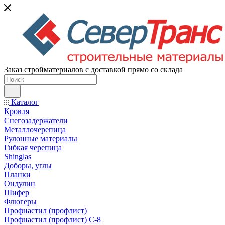
Заказ стройматериалов с доставкой прямо со склада
Каталог
Кровля
Снегозадержатели
Металлочерепица
Рулонные материалы
Гибкая черепица
Shinglas
Доборы, углы
Планки
Ондулин
Шифер
Флюгеры
Профнастил (профлист)
Профнастил (профлист) С-8