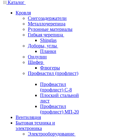
Каталог
Кровля
Снегозадержатели
Металлочерепица
Рулонные материалы
Гибкая черепица
Shinglas
Доборы, углы
Планки
Ондулин
Шифер
Флюгеры
Профнастил (профлист)
Профнастил
(профлист) С-8
Плоский стальной
лист
Профнастил
(профлист) МП-20
Вентиляция
Бытовая техника и
электроника
Электрооборудование