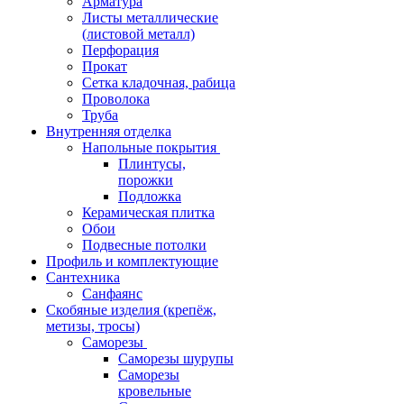
Арматура
Листы металлические
(листовой металл)
Перфорация
Прокат
Сетка кладочная, рабица
Проволока
Труба
Внутренняя отделка
Напольные покрытия
Плинтусы,
порожки
Подложка
Керамическая плитка
Обои
Подвесные потолки
Профиль и комплектующие
Сантехника
Санфаянс
Скобяные изделия (крепёж,
метизы, тросы)
Саморезы
Саморезы шурупы
Саморезы
кровельные