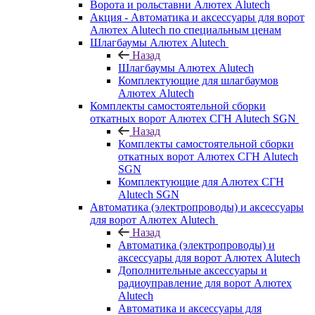
Ворота и рольставни Алютех Alutech
Акция - Автоматика и аксессуары для ворот
Алютех Alutech по специальным ценам
Шлагбаумы Алютех Alutech
Назад
Шлагбаумы Алютех Alutech
Комплектующие для шлагбаумов
Алютех Alutech
Комплекты самостоятельной сборки
откатных ворот Алютех СГН Alutech SGN
Назад
Комплекты самостоятельной сборки
откатных ворот Алютех СГН Alutech
SGN
Комплектующие для Алютех СГН
Alutech SGN
Автоматика (электропроводы) и аксессуары
для ворот Алютех Alutech
Назад
Автоматика (электропроводы) и
аксессуары для ворот Алютех Alutech
Дополнительные аксессуары и
радиоуправление для ворот Алютех
Alutech
Автоматика и аксессуары для