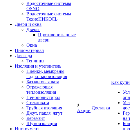
Водосточные системы
OSNO
Водосточные системы
ТехноНИКОЛЬ
Двери и окна
Двери
Противопожарные
двери
Окна
Пиломатериал
Для сада
Теплицы
Изоляция и утеплитель
Пленки, мембраны,
гидро-пароизоляция
Базальтовая вата
Как купи
Отражающая
теплоизоляция
Усл
Пенополистирол
опл
Стекловата
Усл
Трубная изоляция
Доставка
дос
Акции
Джут, пакля, жгут
Гар
Керамзит
на 
Шумоизоляция
Бон
Инструмент
про