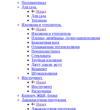
Пиломатериал
Для сада
Назад
Для сада
Теплицы
Изоляция и утеплитель
Назад
Изоляция и утеплитель
Пленки, мембраны, гидро-пароизоляция
Базальтовая вата
Отражающая теплоизоляция
Пенополистирол
Стекловата
Трубная изоляция
Джут, пакля, жгут
Керамзит
Шумоизоляция
Инструмент
Назад
Инструмент
Расходники
Кирпич, ЖБИ, блоки
Лакокрасочная продукция
Назад
Лакокрасочная продукция