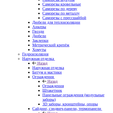
Саморезы кровельные
Саморезы по дереву
Саморезы по металлу
Саморезы с прессшайбой
Дюбели для теплоизоляции
Анкеры
Гвозди
Дюбели
Заклепки
Метрический крепёж
Хомуты
Гидроизоляция
Наружная отделка
Назад
Наружная отделка
Битум и мастики
Ограждения
Назад
Ограждения
Штакетник
Панельные ограждения (модульные
заборы)
3D заборы, кронштейны, опоры
Cайдинг, сэндвич-панели, термопанели