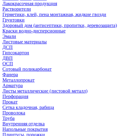
Лакокрасочная продукция
Растворители
Герметики, клей, пена монтажная, жидкие гвозди
Грунтовки
Здоровый дом (антисептики, пропитки, деревозащита)
Краски водно-дисперсионные
Эмали
Листовые материалы
ДСП
Гипсокартон
ДВП
ОСП
Сотовый поликарбонат
Фанера
Металлопрокат
Арматура
Листы металлические (листовой металл)
Перфорация
Прокат
Сетка кладочная, рабица
Проволока
Труба
Внутренняя отделка
Напольные покрытия
Плинтусы, порожки