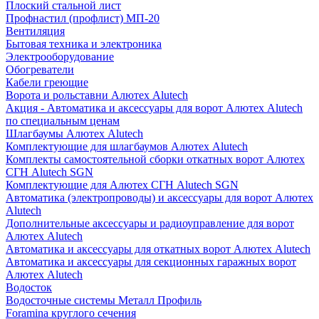
Плоский стальной лист
Профнастил (профлист) МП-20
Вентиляция
Бытовая техника и электроника
Электрооборудование
Обогреватели
Кабели греющие
Ворота и рольставни Алютех Alutech
Акция - Автоматика и аксессуары для ворот Алютех Alutech
по специальным ценам
Шлагбаумы Алютех Alutech
Комплектующие для шлагбаумов Алютех Alutech
Комплекты самостоятельной сборки откатных ворот Алютех
СГН Alutech SGN
Комплектующие для Алютех СГН Alutech SGN
Автоматика (электропроводы) и аксессуары для ворот Алютех
Alutech
Дополнительные аксессуары и радиоуправление для ворот
Алютех Alutech
Автоматика и аксессуары для откатных ворот Алютех Alutech
Автоматика и аксессуары для секционных гаражных ворот
Алютех Alutech
Водосток
Водосточные системы Металл Профиль
Foramina круглого сечения