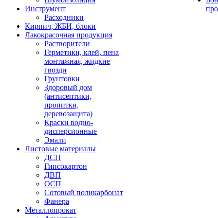
Инструмент
про
Расходники
Кирпич, ЖБИ, блоки
Лакокрасочная продукция
Растворители
Герметики, клей, пена
монтажная, жидкие
гвозди
Грунтовки
Здоровый дом
(антисептики,
пропитки,
деревозащита)
Краски водно-
дисперсионные
Эмали
Листовые материалы
ДСП
Гипсокартон
ДВП
ОСП
Сотовый поликарбонат
Фанера
Металлопрокат