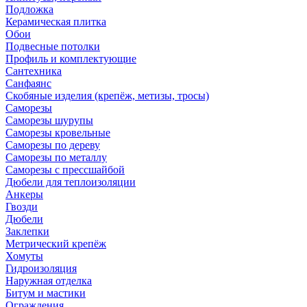
Подложка
Керамическая плитка
Обои
Подвесные потолки
Профиль и комплектующие
Сантехника
Санфаянс
Скобяные изделия (крепёж, метизы, тросы)
Саморезы
Саморезы шурупы
Саморезы кровельные
Саморезы по дереву
Саморезы по металлу
Саморезы с прессшайбой
Дюбели для теплоизоляции
Анкеры
Гвозди
Дюбели
Заклепки
Метрический крепёж
Хомуты
Гидроизоляция
Наружная отделка
Битум и мастики
Ограждения