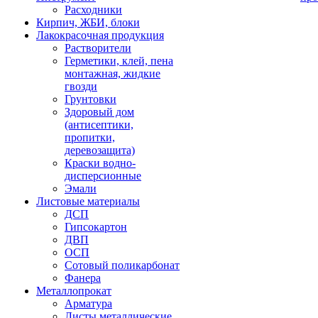
Расходники
Кирпич, ЖБИ, блоки
Лакокрасочная продукция
Растворители
Герметики, клей, пена
монтажная, жидкие
гвозди
Грунтовки
Здоровый дом
(антисептики,
пропитки,
деревозащита)
Краски водно-
дисперсионные
Эмали
Листовые материалы
ДСП
Гипсокартон
ДВП
ОСП
Сотовый поликарбонат
Фанера
Металлопрокат
Арматура
Листы металлические