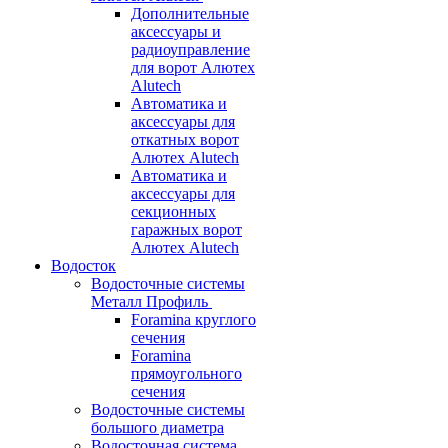
Дополнительные
аксессуары и
радиоуправление
для ворот Алютех
Alutech
Автоматика и
аксессуары для
откатных ворот
Алютех Alutech
Автоматика и
аксессуары для
секционных
гаражных ворот
Алютех Alutech
Водосток
Водосточные системы
Металл Профиль
Foramina круглого
сечения
Foramina
прямоугольного
сечения
Водосточные системы
большого диаметра
Водосточная система