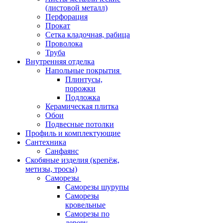
(листовой металл)
Перфорация
Прокат
Сетка кладочная, рабица
Проволока
Труба
Внутренняя отделка
Напольные покрытия
Плинтусы,
порожки
Подложка
Керамическая плитка
Обои
Подвесные потолки
Профиль и комплектующие
Сантехника
Санфаянс
Скобяные изделия (крепёж,
метизы, тросы)
Саморезы
Саморезы шурупы
Саморезы
кровельные
Саморезы по
дереву