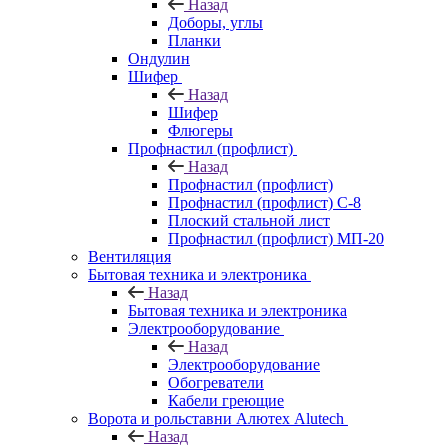
Назад
Доборы, углы
Планки
Ондулин
Шифер
Назад
Шифер
Флюгеры
Профнастил (профлист)
Назад
Профнастил (профлист)
Профнастил (профлист) С-8
Плоский стальной лист
Профнастил (профлист) МП-20
Вентиляция
Бытовая техника и электроника
Назад
Бытовая техника и электроника
Электрооборудование
Назад
Электрооборудование
Обогреватели
Кабели греющие
Ворота и рольставни Алютех Alutech
Назад