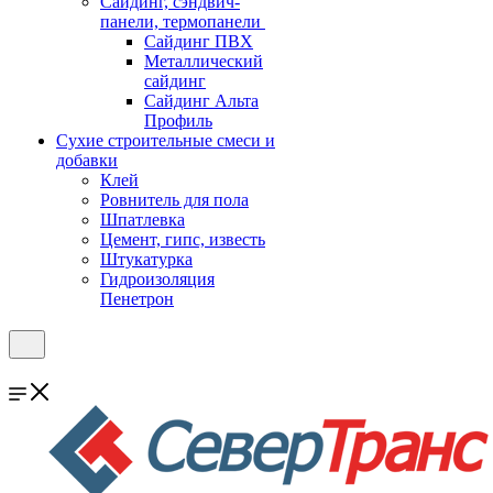
Cайдинг, сэндвич-
панели, термопанели
Сайдинг ПВХ
Металлический
сайдинг
Сайдинг Альта
Профиль
Сухие строительные смеси и
добавки
Клей
Ровнитель для пола
Шпатлевка
Цемент, гипс, известь
Штукатурка
Гидроизоляция
Пенетрон