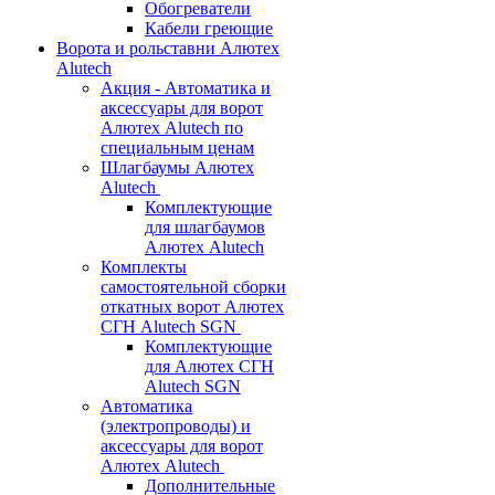
Обогреватели
Кабели греющие
Ворота и рольставни Алютех
Alutech
Акция - Автоматика и
аксессуары для ворот
Алютех Alutech по
специальным ценам
Шлагбаумы Алютех
Alutech
Комплектующие
для шлагбаумов
Алютех Alutech
Комплекты
самостоятельной сборки
откатных ворот Алютех
СГН Alutech SGN
Комплектующие
для Алютех СГН
Alutech SGN
Автоматика
(электропроводы) и
аксессуары для ворот
Алютех Alutech
Дополнительные