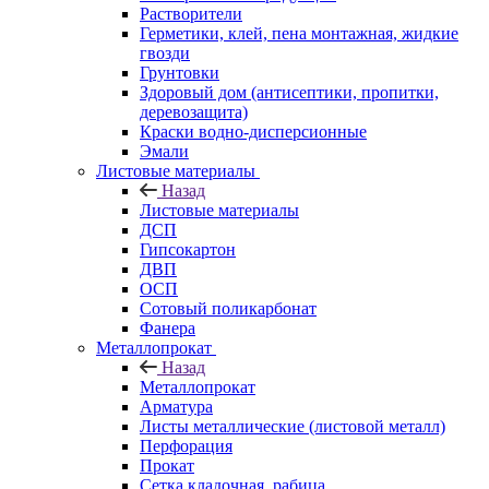
Растворители
Герметики, клей, пена монтажная, жидкие
гвозди
Грунтовки
Здоровый дом (антисептики, пропитки,
деревозащита)
Краски водно-дисперсионные
Эмали
Листовые материалы
Назад
Листовые материалы
ДСП
Гипсокартон
ДВП
ОСП
Сотовый поликарбонат
Фанера
Металлопрокат
Назад
Металлопрокат
Арматура
Листы металлические (листовой металл)
Перфорация
Прокат
Сетка кладочная, рабица