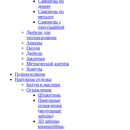
Саморезы по
дереву
Саморезы по
металлу
Саморезы с
прессшайбой
Дюбели для
теплоизоляции
Анкеры
Гвозди
Дюбели
Заклепки
Метрический крепёж
Хомуты
Гидроизоляция
Наружная отделка
Битум и мастики
Ограждения
Штакетник
Панельные
ограждения
(модульные
заборы)
3D заборы,
кронштейны,