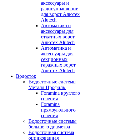
аксессуары и
радиоуправление
для ворот Алютех
Alutech
Автоматика и
аксессуары для
откатных ворот
Алютех Alutech
Автоматика и
аксессуары для
секционных
гаражных ворот
Алютех Alutech
Водосток
Водосточные системы
Металл Профиль
Foramina круглого
сечения
Foramina
прямоугольного
сечения
Водосточные системы
большого диаметра
Водосточная система
оцинкованная