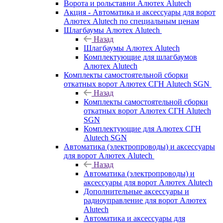
Ворота и рольставни Алютех Alutech
Акция - Автоматика и аксессуары для ворот
Алютех Alutech по специальным ценам
Шлагбаумы Алютех Alutech
Назад
Шлагбаумы Алютех Alutech
Комплектующие для шлагбаумов
Алютех Alutech
Комплекты самостоятельной сборки
откатных ворот Алютех СГН Alutech SGN
Назад
Комплекты самостоятельной сборки
откатных ворот Алютех СГН Alutech
SGN
Комплектующие для Алютех СГН
Alutech SGN
Автоматика (электропроводы) и аксессуары
для ворот Алютех Alutech
Назад
Автоматика (электропроводы) и
аксессуары для ворот Алютех Alutech
Дополнительные аксессуары и
радиоуправление для ворот Алютех
Alutech
Автоматика и аксессуары для