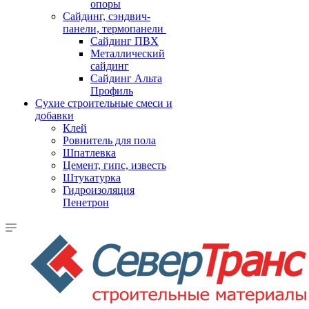
опоры
Cайдинг, сэндвич-
панели, термопанели
Сайдинг ПВХ
Металлический
сайдинг
Сайдинг Альта
Профиль
Сухие строительные смеси и
добавки
Клей
Ровнитель для пола
Шпатлевка
Цемент, гипс, известь
Штукатурка
Гидроизоляция
Пенетрон