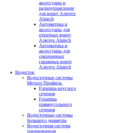
аксессуары и
радиоуправление
для ворот Алютех
Alutech
Автоматика и
аксессуары для
откатных ворот
Алютех Alutech
Автоматика и
аксессуары для
секционных
гаражных ворот
Алютех Alutech
Водосток
Водосточные системы
Металл Профиль
Foramina круглого
сечения
Foramina
прямоугольного
сечения
Водосточные системы
большого диаметра
Водосточная система
оцинкованная