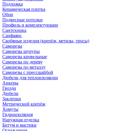
Подложка
Керамическая плитка
Обои
Подвесные потолки
Профиль и комплектующие
Сантехника
Санфаянс
Скобяные изделия (крепёж, метизы, тросы)
Саморезы
Саморезы шурупы
Саморезы кровельные
Саморезы по дереву
Саморезы по металлу
Саморезы с прессшайбой
Дюбели для теплоизоляции
Анкеры
Гвозди
Дюбели
Заклепки
Метрический крепёж
Хомуты
Гидроизоляция
Наружная отделка
Битум и мастики
Ограждения