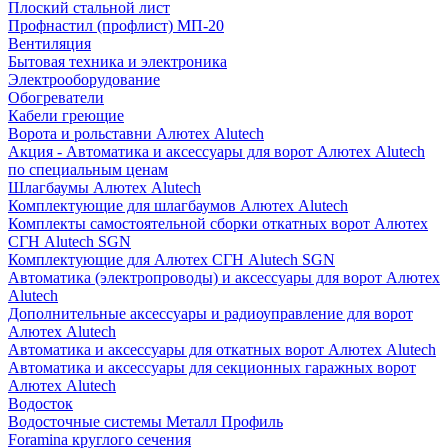
Плоский стальной лист
Профнастил (профлист) МП-20
Вентиляция
Бытовая техника и электроника
Электрооборудование
Обогреватели
Кабели греющие
Ворота и рольставни Алютех Alutech
Акция - Автоматика и аксессуары для ворот Алютех Alutech
по специальным ценам
Шлагбаумы Алютех Alutech
Комплектующие для шлагбаумов Алютех Alutech
Комплекты самостоятельной сборки откатных ворот Алютех
СГН Alutech SGN
Комплектующие для Алютех СГН Alutech SGN
Автоматика (электропроводы) и аксессуары для ворот Алютех
Alutech
Дополнительные аксессуары и радиоуправление для ворот
Алютех Alutech
Автоматика и аксессуары для откатных ворот Алютех Alutech
Автоматика и аксессуары для секционных гаражных ворот
Алютех Alutech
Водосток
Водосточные системы Металл Профиль
Foramina круглого сечения