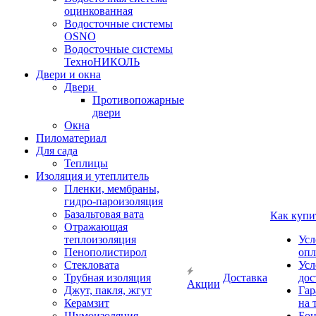
оцинкованная
Водосточные системы
OSNO
Водосточные системы
ТехноНИКОЛЬ
Двери и окна
Двери
Противопожарные
двери
Окна
Пиломатериал
Для сада
Теплицы
Изоляция и утеплитель
Пленки, мембраны,
гидро-пароизоляция
Базальтовая вата
Как купи
Отражающая
теплоизоляция
Усл
Пенополистирол
опл
Стекловата
Усл
Трубная изоляция
Доставка
дос
Акции
Джут, пакля, жгут
Гар
Керамзит
на 
Шумоизоляция
Бон