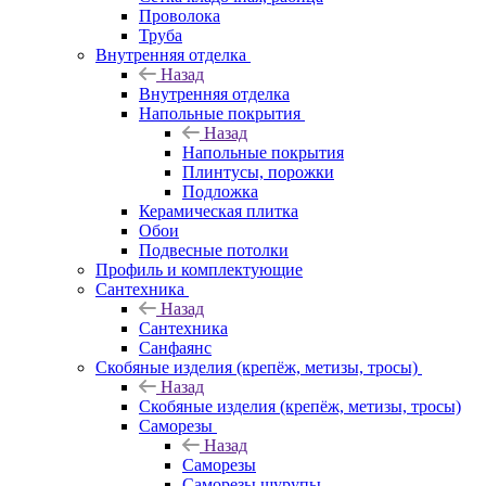
Проволока
Труба
Внутренняя отделка
Назад
Внутренняя отделка
Напольные покрытия
Назад
Напольные покрытия
Плинтусы, порожки
Подложка
Керамическая плитка
Обои
Подвесные потолки
Профиль и комплектующие
Сантехника
Назад
Сантехника
Санфаянс
Скобяные изделия (крепёж, метизы, тросы)
Назад
Скобяные изделия (крепёж, метизы, тросы)
Саморезы
Назад
Саморезы
Саморезы шурупы