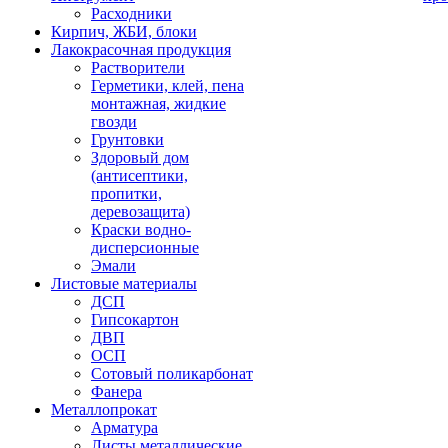
Расходники
Кирпич, ЖБИ, блоки
Лакокрасочная продукция
Растворители
Герметики, клей, пена
монтажная, жидкие
гвозди
Грунтовки
Здоровый дом
(антисептики,
пропитки,
деревозащита)
Краски водно-
дисперсионные
Эмали
Листовые материалы
ДСП
Гипсокартон
ДВП
ОСП
Сотовый поликарбонат
Фанера
Металлопрокат
Арматура
Листы металлические