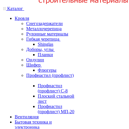
Каталог
Кровля
Снегозадержатели
Металлочерепица
Рулонные материалы
Гибкая черепица
Shinglas
Доборы, углы
Планки
Ондулин
Шифер
Флюгеры
Профнастил (профлист)
Профнастил
(профлист) С-8
Плоский стальной
лист
Профнастил
(профлист) МП-20
Вентиляция
Бытовая техника и
электроника