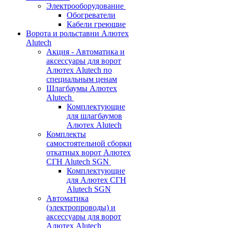
Электрооборудование
Обогреватели
Кабели греющие
Ворота и рольставни Алютех
Alutech
Акция - Автоматика и
аксессуары для ворот
Алютех Alutech по
специальным ценам
Шлагбаумы Алютех
Alutech
Комплектующие
для шлагбаумов
Алютех Alutech
Комплекты
самостоятельной сборки
откатных ворот Алютех
СГН Alutech SGN
Комплектующие
для Алютех СГН
Alutech SGN
Автоматика
(электропроводы) и
аксессуары для ворот
Алютех Alutech