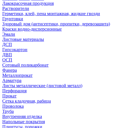
Лакокрасочная продукция
Растворители
Герметики, клей, пена монтажная, жидкие гвозди
Грунтовки
Здоровый дом (антисептики, пропитки, деревозащита)
Краски водно-дисперсионные
Эмали
Листовые материалы
ДСП
Гипсокартон
ДВП
ОСП
Сотовый поликарбонат
Фанера
Металлопрокат
Арматура
Листы металлические (листовой металл)
Перфорация
Прокат
Сетка кладочная, рабица
Проволока
Труба
Внутренняя отделка
Напольные покрытия
Плинтусы, порожки