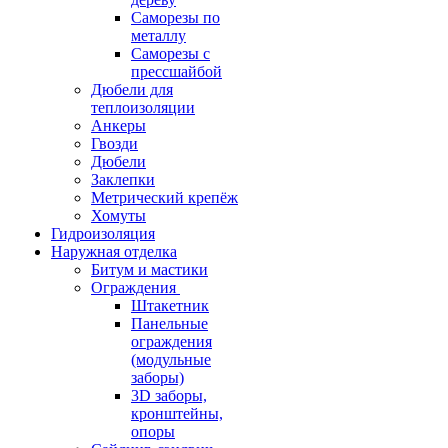
Саморезы по
металлу
Саморезы с
прессшайбой
Дюбели для
теплоизоляции
Анкеры
Гвозди
Дюбели
Заклепки
Метрический крепёж
Хомуты
Гидроизоляция
Наружная отделка
Битум и мастики
Ограждения
Штакетник
Панельные
ограждения
(модульные
заборы)
3D заборы,
кронштейны,
опоры