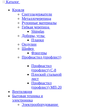
Каталог
Кровля
Снегозадержатели
Металлочерепица
Рулонные материалы
Гибкая черепица
Shinglas
Доборы, углы
Планки
Ондулин
Шифер
Флюгеры
Профнастил (профлист)
Профнастил
(профлист) С-8
Плоский стальной
лист
Профнастил
(профлист) МП-20
Вентиляция
Бытовая техника и
электроника
Электрооборудование