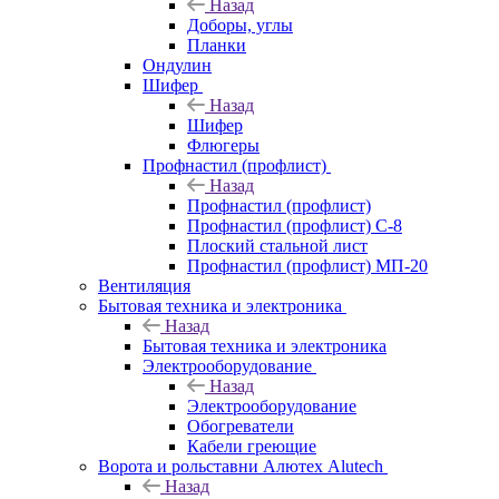
Назад
Доборы, углы
Планки
Ондулин
Шифер
Назад
Шифер
Флюгеры
Профнастил (профлист)
Назад
Профнастил (профлист)
Профнастил (профлист) С-8
Плоский стальной лист
Профнастил (профлист) МП-20
Вентиляция
Бытовая техника и электроника
Назад
Бытовая техника и электроника
Электрооборудование
Назад
Электрооборудование
Обогреватели
Кабели греющие
Ворота и рольставни Алютех Alutech
Назад