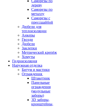
Саморезы по
дереву
Саморезы по
металлу
Саморезы с
прессшайбой
Дюбели для
теплоизоляции
Анкеры
Гвозди
Дюбели
Заклепки
Метрический крепёж
Хомуты
Гидроизоляция
Наружная отделка
Битум и мастики
Ограждения
Штакетник
Панельные
ограждения
(модульные
заборы)
3D заборы,
кронштейны,