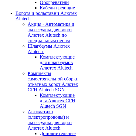
Обогреватели
Кабели греющие
Ворота и рольставни Алютех
Alutech
Акция - Автоматика и
аксессуары для ворот
Алютех Alutech по
специальным ценам
Шлагбаумы Алютех
Alutech
Комплектующие
для шлагбаумов
Алютех Alutech
Комплекты
самостоятельной сборки
откатных ворот Алютех
СГН Alutech SGN
Комплектующие
для Алютех СГН
Alutech SGN
Автоматика
(электропроводы) и
аксессуары для ворот
Алютех Alutech
Дополнительные