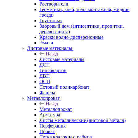
Растворители
Герметики, клей, пена монтажная, жидкие
гвозди
Грунтовки
Здоровый дом (антисептики, пропитки,
деревозащита)
Краски водно-дисперсионные
Эмали
Листовые материалы
Назад
Листовые материалы
ДСП
Гипсокартон
ДВП
ОСП
Сотовый поликарбонат
Фанера
Металлопрокат
Назад
Металлопрокат
Арматура
Листы металлические (листовой металл)
Перфорация
Прокат
Сетка кладочная, рабица