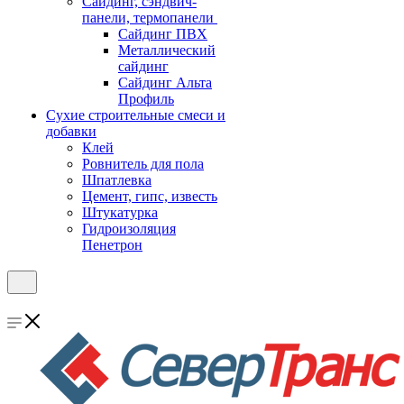
Cайдинг, сэндвич-
панели, термопанели
Сайдинг ПВХ
Металлический
сайдинг
Сайдинг Альта
Профиль
Сухие строительные смеси и
добавки
Клей
Ровнитель для пола
Шпатлевка
Цемент, гипс, известь
Штукатурка
Гидроизоляция
Пенетрон