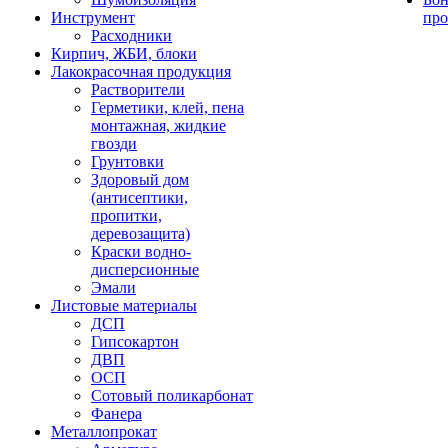
Инструмент
про
Расходники
Кирпич, ЖБИ, блоки
Лакокрасочная продукция
Растворители
Герметики, клей, пена
монтажная, жидкие
гвозди
Грунтовки
Здоровый дом
(антисептики,
пропитки,
деревозащита)
Краски водно-
дисперсионные
Эмали
Листовые материалы
ДСП
Гипсокартон
ДВП
ОСП
Сотовый поликарбонат
Фанера
Металлопрокат