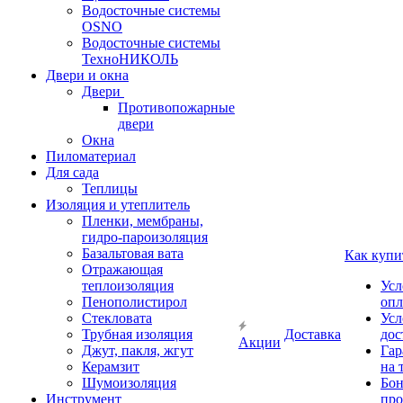
Водосточные системы
OSNO
Водосточные системы
ТехноНИКОЛЬ
Двери и окна
Двери
Противопожарные
двери
Окна
Пиломатериал
Для сада
Теплицы
Изоляция и утеплитель
Пленки, мембраны,
гидро-пароизоляция
Базальтовая вата
Как купи
Отражающая
теплоизоляция
Усл
Пенополистирол
опл
Стекловата
Усл
Трубная изоляция
Доставка
дос
Акции
Джут, пакля, жгут
Гар
Керамзит
на 
Шумоизоляция
Бон
Инструмент
про