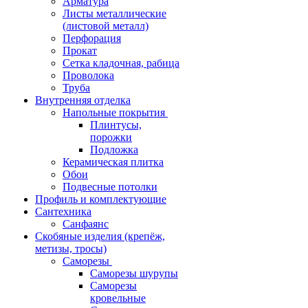
Арматура
Листы металлические
(листовой металл)
Перфорация
Прокат
Сетка кладочная, рабица
Проволока
Труба
Внутренняя отделка
Напольные покрытия
Плинтусы,
порожки
Подложка
Керамическая плитка
Обои
Подвесные потолки
Профиль и комплектующие
Сантехника
Санфаянс
Скобяные изделия (крепёж,
метизы, тросы)
Саморезы
Саморезы шурупы
Саморезы
кровельные