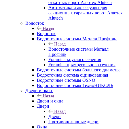
откатных ворот Алютех Alutech
Автоматика и аксессуары для
секционных гаражных ворот Алютех
Alutech
Водосток
Назад
Водосток
Водосточные системы Металл Профиль
Назад
Водосточные системы Металл
Профиль
Foramina круглого сечения
Foramina прямоугольного сечения
Водосточные системы большого диаметра
Водосточная система оцинкованная
Водосточные системы OSNO
Водосточные системы ТехноНИКОЛЬ
Двери и окна
Назад
Двери и окна
Двери
Назад
Двери
Противопожарные двери
Окна