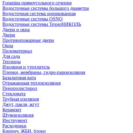
Foramina прямоугольного сечения
Водосточные системы большого диаметра
Водосточная система оцинкованная
Водосточные системы OSNO
Водосточные системы ТехноНИКОЛЬ
Двери и окна
Двери
Противопожарные двери
Окна
Пиломатериал
Для сада
Теплицы
Изоляция и утеплитель
Пленки, мембраны, гидро-пароизоляция
Базальтовая вата
Отражающая теплоизоляция
Пенополистирол
Стекловата
Трубная изоляция
Джут, пакля, жгут
Керамзит
Шумоизоляция
Инструмент
Расходники
Кирпич, ЖБИ, блоки