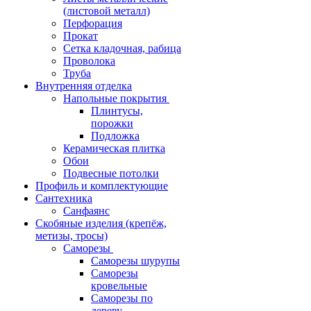
(листовой металл)
Перфорация
Прокат
Сетка кладочная, рабица
Проволока
Труба
Внутренняя отделка
Напольные покрытия
Плинтусы,
порожки
Подложка
Керамическая плитка
Обои
Подвесные потолки
Профиль и комплектующие
Сантехника
Санфаянс
Скобяные изделия (крепёж,
метизы, тросы)
Саморезы
Саморезы шурупы
Саморезы
кровельные
Саморезы по
дереву