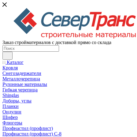
Заказ стройматериалов с доставкой прямо со склада
Каталог
Кровля
Снегозадержатели
Металлочерепица
Рулонные материалы
Гибкая черепица
Shinglas
Доборы, углы
Планки
Ондулин
Шифер
Флюгеры
Профнастил (профлист)
Профнастил (профлист) С-8