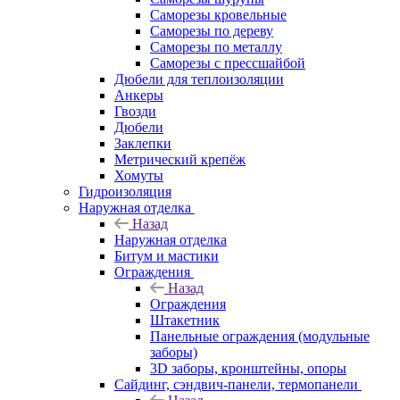
Саморезы кровельные
Саморезы по дереву
Саморезы по металлу
Саморезы с прессшайбой
Дюбели для теплоизоляции
Анкеры
Гвозди
Дюбели
Заклепки
Метрический крепёж
Хомуты
Гидроизоляция
Наружная отделка
Назад
Наружная отделка
Битум и мастики
Ограждения
Назад
Ограждения
Штакетник
Панельные ограждения (модульные
заборы)
3D заборы, кронштейны, опоры
Cайдинг, сэндвич-панели, термопанели