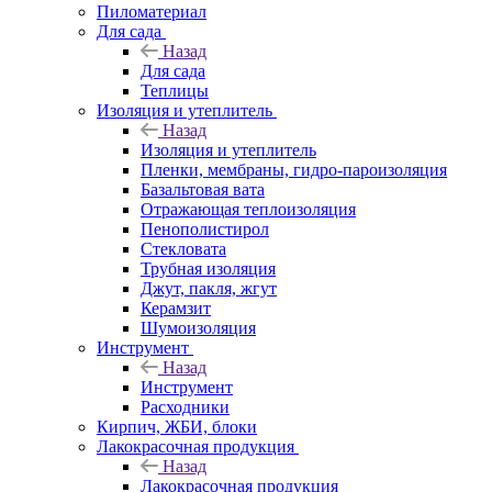
Пиломатериал
Для сада
Назад
Для сада
Теплицы
Изоляция и утеплитель
Назад
Изоляция и утеплитель
Пленки, мембраны, гидро-пароизоляция
Базальтовая вата
Отражающая теплоизоляция
Пенополистирол
Стекловата
Трубная изоляция
Джут, пакля, жгут
Керамзит
Шумоизоляция
Инструмент
Назад
Инструмент
Расходники
Кирпич, ЖБИ, блоки
Лакокрасочная продукция
Назад
Лакокрасочная продукция