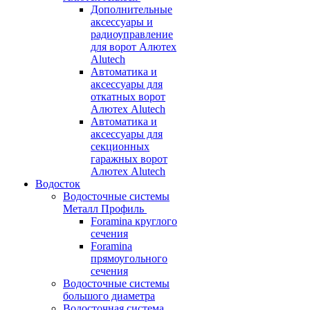
Дополнительные
аксессуары и
радиоуправление
для ворот Алютех
Alutech
Автоматика и
аксессуары для
откатных ворот
Алютех Alutech
Автоматика и
аксессуары для
секционных
гаражных ворот
Алютех Alutech
Водосток
Водосточные системы
Металл Профиль
Foramina круглого
сечения
Foramina
прямоугольного
сечения
Водосточные системы
большого диаметра
Водосточная система