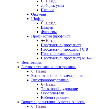
Назад
Доборы, углы
Планки
Ондулин
Шифер
Назад
Шифер
Флюгеры
Профнастил (профлист)
Назад
Профнастил (профлист)
Профнастил (профлист) С-8
Плоский стальной лист
Профнастил (профлист) МП-20
Вентиляция
Бытовая техника и электроника
Назад
Бытовая техника и электроника
Электрооборудование
Назад
Электрооборудование
Обогреватели
Кабели греющие
Ворота и рольставни Алютех Alutech
Назад