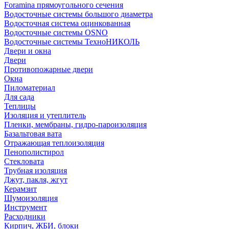
Foramina прямоугольного сечения
Водосточные системы большого диаметра
Водосточная система оцинкованная
Водосточные системы OSNO
Водосточные системы ТехноНИКОЛЬ
Двери и окна
Двери
Противопожарные двери
Окна
Пиломатериал
Для сада
Теплицы
Изоляция и утеплитель
Пленки, мембраны, гидро-пароизоляция
Базальтовая вата
Отражающая теплоизоляция
Пенополистирол
Стекловата
Трубная изоляция
Джут, пакля, жгут
Керамзит
Шумоизоляция
Инструмент
Расходники
Кирпич, ЖБИ, блоки