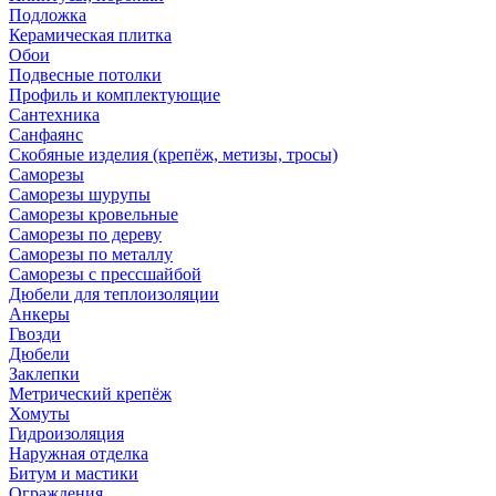
Подложка
Керамическая плитка
Обои
Подвесные потолки
Профиль и комплектующие
Сантехника
Санфаянс
Скобяные изделия (крепёж, метизы, тросы)
Саморезы
Саморезы шурупы
Саморезы кровельные
Саморезы по дереву
Саморезы по металлу
Саморезы с прессшайбой
Дюбели для теплоизоляции
Анкеры
Гвозди
Дюбели
Заклепки
Метрический крепёж
Хомуты
Гидроизоляция
Наружная отделка
Битум и мастики
Ограждения