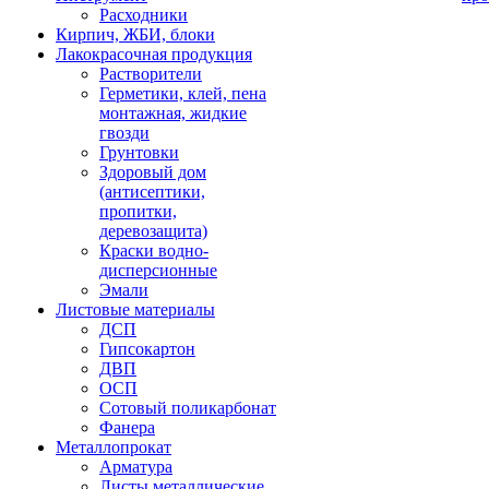
Расходники
Кирпич, ЖБИ, блоки
Лакокрасочная продукция
Растворители
Герметики, клей, пена
монтажная, жидкие
гвозди
Грунтовки
Здоровый дом
(антисептики,
пропитки,
деревозащита)
Краски водно-
дисперсионные
Эмали
Листовые материалы
ДСП
Гипсокартон
ДВП
ОСП
Сотовый поликарбонат
Фанера
Металлопрокат
Арматура
Листы металлические