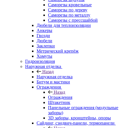
Саморезы кровельные
Саморезы по дереву
Саморезы по металлу
Саморезы с прессшайбой
Дюбели для теплоизоляции
Анкеры
Гвозди
Дюбели
Заклепки
Метрический крепёж
Хомуты
Гидроизоляция
Наружная отделка
Назад
Наружная отделка
Битум и мастики
Ограждения
Назад
Ограждения
Штакетник
Панельные ограждения (модульные
заборы)
3D заборы, кронштейны, опоры
Cайдинг, сэндвич-панели, термопанели