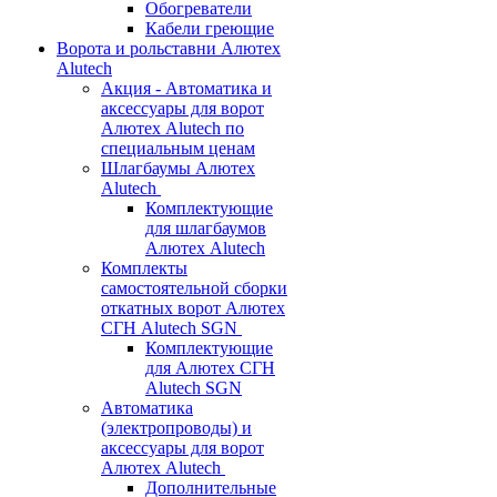
Обогреватели
Кабели греющие
Ворота и рольставни Алютех
Alutech
Акция - Автоматика и
аксессуары для ворот
Алютех Alutech по
специальным ценам
Шлагбаумы Алютех
Alutech
Комплектующие
для шлагбаумов
Алютех Alutech
Комплекты
самостоятельной сборки
откатных ворот Алютех
СГН Alutech SGN
Комплектующие
для Алютех СГН
Alutech SGN
Автоматика
(электропроводы) и
аксессуары для ворот
Алютех Alutech
Дополнительные