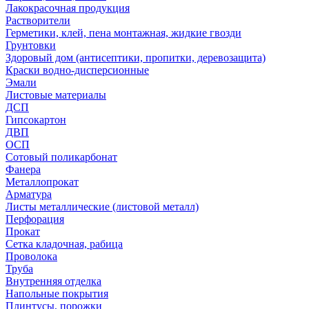
Лакокрасочная продукция
Растворители
Герметики, клей, пена монтажная, жидкие гвозди
Грунтовки
Здоровый дом (антисептики, пропитки, деревозащита)
Краски водно-дисперсионные
Эмали
Листовые материалы
ДСП
Гипсокартон
ДВП
ОСП
Сотовый поликарбонат
Фанера
Металлопрокат
Арматура
Листы металлические (листовой металл)
Перфорация
Прокат
Сетка кладочная, рабица
Проволока
Труба
Внутренняя отделка
Напольные покрытия
Плинтусы, порожки