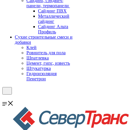
Cайдинг, сэндвич-
панели, термопанели
Сайдинг ПВХ
Металлический
сайдинг
Сайдинг Альта
Профиль
Сухие строительные смеси и
добавки
Клей
Ровнитель для пола
Шпатлевка
Цемент, гипс, известь
Штукатурка
Гидроизоляция
Пенетрон