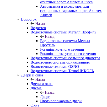
откатных ворот Алютех Alutech
Автоматика и аксессуары для
секционных гаражных ворот Алютех
Alutech
Водосток
Назад
Водосток
Водосточные системы Металл Профиль
Назад
Водосточные системы Металл
Профиль
Foramina круглого сечения
Foramina прямоугольного сечения
Водосточные системы большого диаметра
Водосточная система оцинкованная
Водосточные системы OSNO
Водосточные системы ТехноНИКОЛЬ
Двери и окна
Назад
Двери и окна
Двери
Назад
Двери
Противопожарные двери
Окна