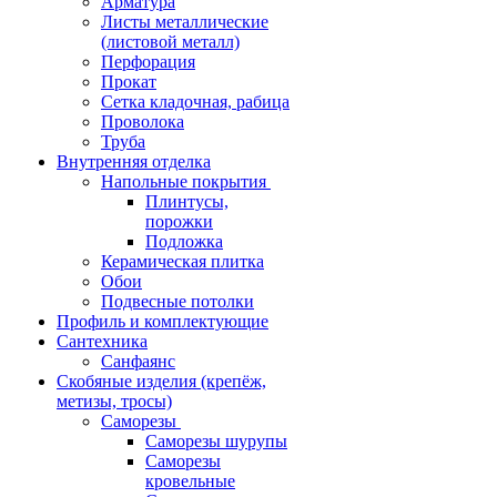
Арматура
Листы металлические
(листовой металл)
Перфорация
Прокат
Сетка кладочная, рабица
Проволока
Труба
Внутренняя отделка
Напольные покрытия
Плинтусы,
порожки
Подложка
Керамическая плитка
Обои
Подвесные потолки
Профиль и комплектующие
Сантехника
Санфаянс
Скобяные изделия (крепёж,
метизы, тросы)
Саморезы
Саморезы шурупы
Саморезы
кровельные