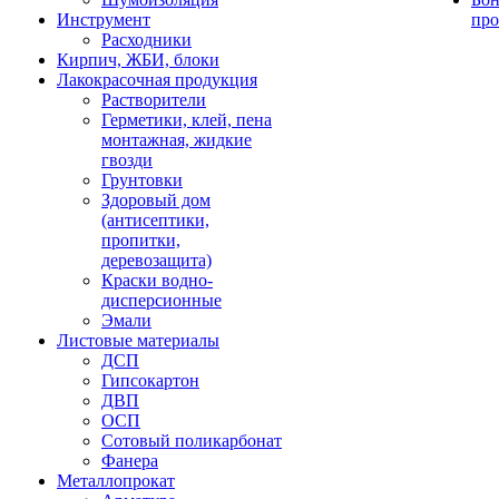
Инструмент
про
Расходники
Кирпич, ЖБИ, блоки
Лакокрасочная продукция
Растворители
Герметики, клей, пена
монтажная, жидкие
гвозди
Грунтовки
Здоровый дом
(антисептики,
пропитки,
деревозащита)
Краски водно-
дисперсионные
Эмали
Листовые материалы
ДСП
Гипсокартон
ДВП
ОСП
Сотовый поликарбонат
Фанера
Металлопрокат