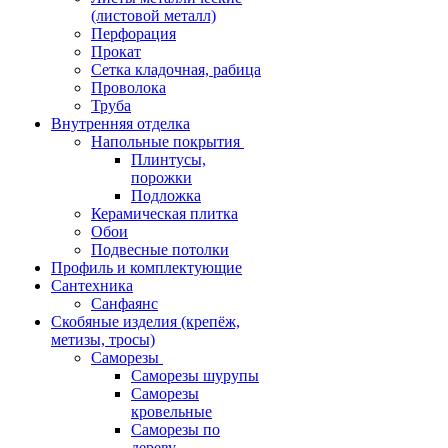
(листовой металл)
Перфорация
Прокат
Сетка кладочная, рабица
Проволока
Труба
Внутренняя отделка
Напольные покрытия
Плинтусы,
порожки
Подложка
Керамическая плитка
Обои
Подвесные потолки
Профиль и комплектующие
Сантехника
Санфаянс
Скобяные изделия (крепёж,
метизы, тросы)
Саморезы
Саморезы шурупы
Саморезы
кровельные
Саморезы по
дереву