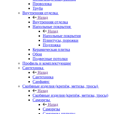
Проволока
Труба
Внутренняя отделка
Назад
Внутренняя отделка
Напольные покрытия
Назад
Напольные покрытия
Плинтусы, порожки
Подложка
Керамическая плитка
Обои
Подвесные потолки
Профиль и комплектующие
Сантехника
Назад
Сантехника
Санфаянс
Скобяные изделия (крепёж, метизы, тросы)
Назад
Скобяные изделия (крепёж, метизы, тросы)
Саморезы
Назад
Саморезы
Саморезы шурупы