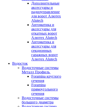
Дополнительные
аксессуары и
радиоуправление
для ворот Алютех
Alutech
Автоматика и
аксессуары для
откатных ворот
Алютех Alutech
Автоматика и
аксессуары для
секционных
гаражных ворот
Алютех Alutech
Водосток
Водосточные системы
Металл Профиль
Foramina круглого
сечения
Foramina
прямоугольного
сечения
Водосточные системы
большого диаметра
Водосточная система