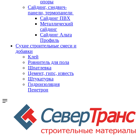
опоры
Cайдинг, сэндвич-
панели, термопанели
Сайдинг ПВХ
Металлический
сайдинг
Сайдинг Альта
Профиль
Сухие строительные смеси и
добавки
Клей
Ровнитель для пола
Шпатлевка
Цемент, гипс, известь
Штукатурка
Гидроизоляция
Пенетрон