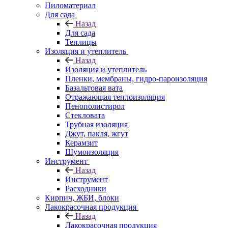
Пиломатериал
Для сада
Назад
Для сада
Теплицы
Изоляция и утеплитель
Назад
Изоляция и утеплитель
Пленки, мембраны, гидро-пароизоляция
Базальтовая вата
Отражающая теплоизоляция
Пенополистирол
Стекловата
Трубная изоляция
Джут, пакля, жгут
Керамзит
Шумоизоляция
Инструмент
Назад
Инструмент
Расходники
Кирпич, ЖБИ, блоки
Лакокрасочная продукция
Назад
Лакокрасочная продукция