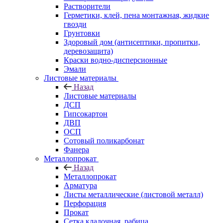
Растворители
Герметики, клей, пена монтажная, жидкие
гвозди
Грунтовки
Здоровый дом (антисептики, пропитки,
деревозащита)
Краски водно-дисперсионные
Эмали
Листовые материалы
Назад
Листовые материалы
ДСП
Гипсокартон
ДВП
ОСП
Сотовый поликарбонат
Фанера
Металлопрокат
Назад
Металлопрокат
Арматура
Листы металлические (листовой металл)
Перфорация
Прокат
Сетка кладочная, рабица