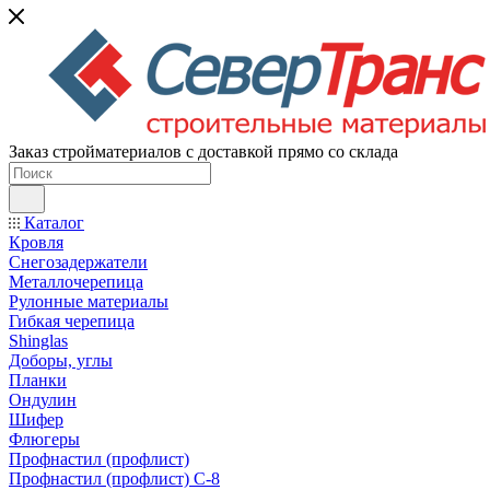
Заказ стройматериалов с доставкой прямо со склада
Каталог
Кровля
Снегозадержатели
Металлочерепица
Рулонные материалы
Гибкая черепица
Shinglas
Доборы, углы
Планки
Ондулин
Шифер
Флюгеры
Профнастил (профлист)
Профнастил (профлист) С-8