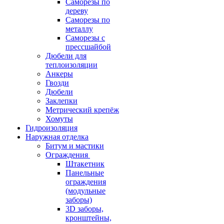
Саморезы по
дереву
Саморезы по
металлу
Саморезы с
прессшайбой
Дюбели для
теплоизоляции
Анкеры
Гвозди
Дюбели
Заклепки
Метрический крепёж
Хомуты
Гидроизоляция
Наружная отделка
Битум и мастики
Ограждения
Штакетник
Панельные
ограждения
(модульные
заборы)
3D заборы,
кронштейны,