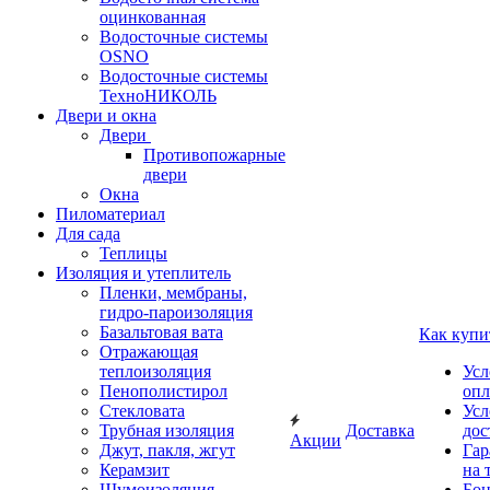
оцинкованная
Водосточные системы
OSNO
Водосточные системы
ТехноНИКОЛЬ
Двери и окна
Двери
Противопожарные
двери
Окна
Пиломатериал
Для сада
Теплицы
Изоляция и утеплитель
Пленки, мембраны,
гидро-пароизоляция
Базальтовая вата
Как купи
Отражающая
теплоизоляция
Усл
Пенополистирол
опл
Стекловата
Усл
Трубная изоляция
Доставка
дос
Акции
Джут, пакля, жгут
Гар
Керамзит
на 
Шумоизоляция
Бон