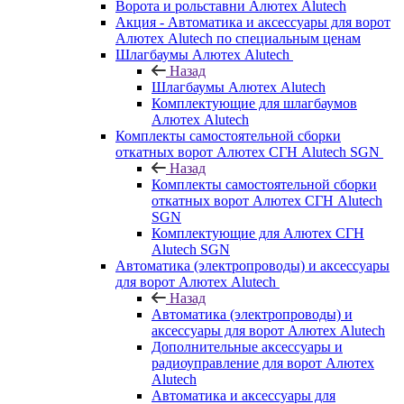
Ворота и рольставни Алютех Alutech
Акция - Автоматика и аксессуары для ворот
Алютех Alutech по специальным ценам
Шлагбаумы Алютех Alutech
Назад
Шлагбаумы Алютех Alutech
Комплектующие для шлагбаумов
Алютех Alutech
Комплекты самостоятельной сборки
откатных ворот Алютех СГН Alutech SGN
Назад
Комплекты самостоятельной сборки
откатных ворот Алютех СГН Alutech
SGN
Комплектующие для Алютех СГН
Alutech SGN
Автоматика (электропроводы) и аксессуары
для ворот Алютех Alutech
Назад
Автоматика (электропроводы) и
аксессуары для ворот Алютех Alutech
Дополнительные аксессуары и
радиоуправление для ворот Алютех
Alutech
Автоматика и аксессуары для