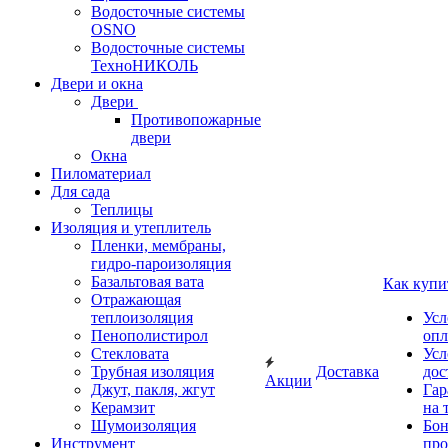
Водосточные системы
OSNO
Водосточные системы
ТехноНИКОЛЬ
Двери и окна
Двери
Противопожарные
двери
Окна
Пиломатериал
Для сада
Теплицы
Изоляция и утеплитель
Пленки, мембраны,
гидро-пароизоляция
Базальтовая вата
Как купи
Отражающая
теплоизоляция
Усл
Пенополистирол
опл
Стекловата
Усл
Трубная изоляция
Доставка
дос
Акции
Джут, пакля, жгут
Гар
Керамзит
на 
Шумоизоляция
Бон
Инструмент
про