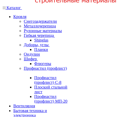
Каталог
Кровля
Снегозадержатели
Металлочерепица
Рулонные материалы
Гибкая черепица
Shinglas
Доборы, углы
Планки
Ондулин
Шифер
Флюгеры
Профнастил (профлист)
Профнастил
(профлист) С-8
Плоский стальной
лист
Профнастил
(профлист) МП-20
Вентиляция
Бытовая техника и
электроника