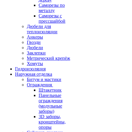
Саморезы по
металлу
Саморезы с
прессшайбой
Дюбели для
теплоизоляции
Анкеры
Гвозди
Дюбели
Заклепки
Метрический крепёж
Хомуты
Гидроизоляция
Наружная отделка
Битум и мастики
Ограждения
Штакетник
Панельные
ограждения
(модульные
заборы)
3D заборы,
кронштейны,
опоры