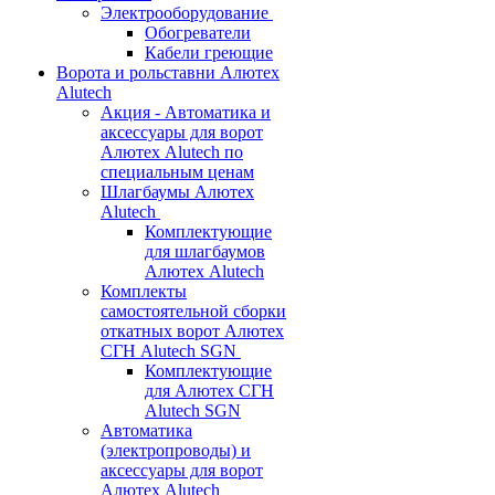
Электрооборудование
Обогреватели
Кабели греющие
Ворота и рольставни Алютех
Alutech
Акция - Автоматика и
аксессуары для ворот
Алютех Alutech по
специальным ценам
Шлагбаумы Алютех
Alutech
Комплектующие
для шлагбаумов
Алютех Alutech
Комплекты
самостоятельной сборки
откатных ворот Алютех
СГН Alutech SGN
Комплектующие
для Алютех СГН
Alutech SGN
Автоматика
(электропроводы) и
аксессуары для ворот
Алютех Alutech