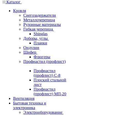
Каталог
Кровля
Снегозадержатели
Металлочерепица
Рулонные материалы
Гибкая черепица
Shinglas
Доборы, углы
Планки
Ондулин
Шифер
Флюгеры
Профнастил (профлист)
Профнастил
(профлист) С-8
Плоский стальной
лист
Профнастил
(профлист) МП-20
Вентиляция
Бытовая техника и
электроника
Электрооборудование