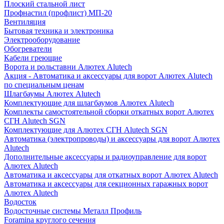
Плоский стальной лист
Профнастил (профлист) МП-20
Вентиляция
Бытовая техника и электроника
Электрооборудование
Обогреватели
Кабели греющие
Ворота и рольставни Алютех Alutech
Акция - Автоматика и аксессуары для ворот Алютех Alutech
по специальным ценам
Шлагбаумы Алютех Alutech
Комплектующие для шлагбаумов Алютех Alutech
Комплекты самостоятельной сборки откатных ворот Алютех
СГН Alutech SGN
Комплектующие для Алютех СГН Alutech SGN
Автоматика (электропроводы) и аксессуары для ворот Алютех
Alutech
Дополнительные аксессуары и радиоуправление для ворот
Алютех Alutech
Автоматика и аксессуары для откатных ворот Алютех Alutech
Автоматика и аксессуары для секционных гаражных ворот
Алютех Alutech
Водосток
Водосточные системы Металл Профиль
Foramina круглого сечения