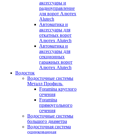
аксессуары и
радиоуправление
для ворот Алютех
Alutech
Автоматика и
аксессуары для
откатных ворот
Алютех Alutech
Автоматика и
аксессуары для
секционных
гаражных ворот
Алютех Alutech
Водосток
Водосточные системы
Металл Профиль
Foramina круглого
сечения
Foramina
прямоугольного
сечения
Водосточные системы
большого диаметра
Водосточная система
оцинкованная