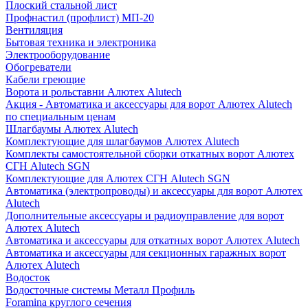
Плоский стальной лист
Профнастил (профлист) МП-20
Вентиляция
Бытовая техника и электроника
Электрооборудование
Обогреватели
Кабели греющие
Ворота и рольставни Алютех Alutech
Акция - Автоматика и аксессуары для ворот Алютех Alutech
по специальным ценам
Шлагбаумы Алютех Alutech
Комплектующие для шлагбаумов Алютех Alutech
Комплекты самостоятельной сборки откатных ворот Алютех
СГН Alutech SGN
Комплектующие для Алютех СГН Alutech SGN
Автоматика (электропроводы) и аксессуары для ворот Алютех
Alutech
Дополнительные аксессуары и радиоуправление для ворот
Алютех Alutech
Автоматика и аксессуары для откатных ворот Алютех Alutech
Автоматика и аксессуары для секционных гаражных ворот
Алютех Alutech
Водосток
Водосточные системы Металл Профиль
Foramina круглого сечения