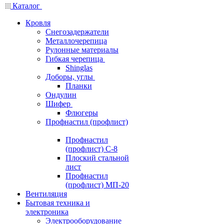
Каталог
Кровля
Снегозадержатели
Металлочерепица
Рулонные материалы
Гибкая черепица
Shinglas
Доборы, углы
Планки
Ондулин
Шифер
Флюгеры
Профнастил (профлист)
Профнастил
(профлист) С-8
Плоский стальной
лист
Профнастил
(профлист) МП-20
Вентиляция
Бытовая техника и
электроника
Электрооборудование