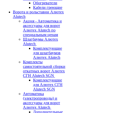
Обогреватели
Кабели греющие
Ворота и рольставни Алютех
Alutech
Акция - Автоматика и
аксессуары для ворот
Алютех Alutech по
специальным ценам
Шлагбаумы Алютех
Alutech
Комплектующие
для шлагбаумов
Алютех Alutech
Комплекты
самостоятельной сборки
откатных ворот Алютех
СГН Alutech SGN
Комплектующие
для Алютех СГН
Alutech SGN
Автоматика
(электропроводы) и
аксессуары для ворот
Алютех Alutech
Дополнительные