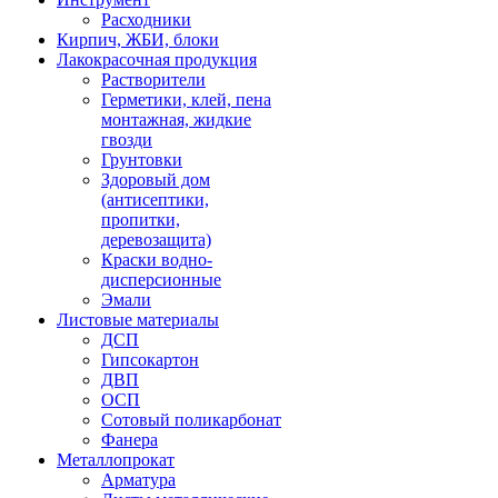
Расходники
Кирпич, ЖБИ, блоки
Лакокрасочная продукция
Растворители
Герметики, клей, пена
монтажная, жидкие
гвозди
Грунтовки
Здоровый дом
(антисептики,
пропитки,
деревозащита)
Краски водно-
дисперсионные
Эмали
Листовые материалы
ДСП
Гипсокартон
ДВП
ОСП
Сотовый поликарбонат
Фанера
Металлопрокат
Арматура