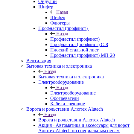
Ондулин
Шифер
Назад
Шифер
Флюгеры
Профнастил (профлист)
Назад
Профнастил (профлист)
Профнастил (профлист) С-8
Плоский стальной лист
Профнастил (профлист) МП-20
Вентиляция
Бытовая техника и электроника
Назад
Бытовая техника и электроника
Электрооборудование
Назад
Электрооборудование
Обогреватели
Кабели греющие
Ворота и рольставни Алютех Alutech
Назад
Ворота и рольставни Алютех Alutech
Акция - Автоматика и аксессуары для ворот
Алютех Alutech по специальным ценам