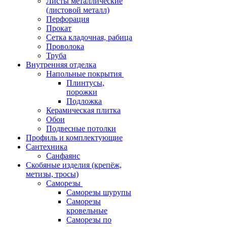
Листы металлические
(листовой металл)
Перфорация
Прокат
Сетка кладочная, рабица
Проволока
Труба
Внутренняя отделка
Напольные покрытия
Плинтусы,
порожки
Подложка
Керамическая плитка
Обои
Подвесные потолки
Профиль и комплектующие
Сантехника
Санфаянс
Скобяные изделия (крепёж,
метизы, тросы)
Саморезы
Саморезы шурупы
Саморезы
кровельные
Саморезы по