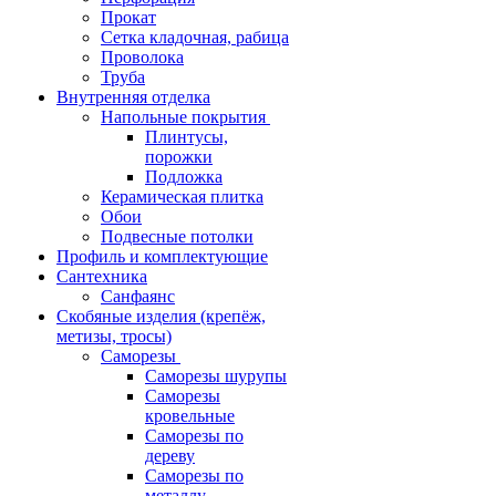
Прокат
Сетка кладочная, рабица
Проволока
Труба
Внутренняя отделка
Напольные покрытия
Плинтусы,
порожки
Подложка
Керамическая плитка
Обои
Подвесные потолки
Профиль и комплектующие
Сантехника
Санфаянс
Скобяные изделия (крепёж,
метизы, тросы)
Саморезы
Саморезы шурупы
Саморезы
кровельные
Саморезы по
дереву
Саморезы по
металлу