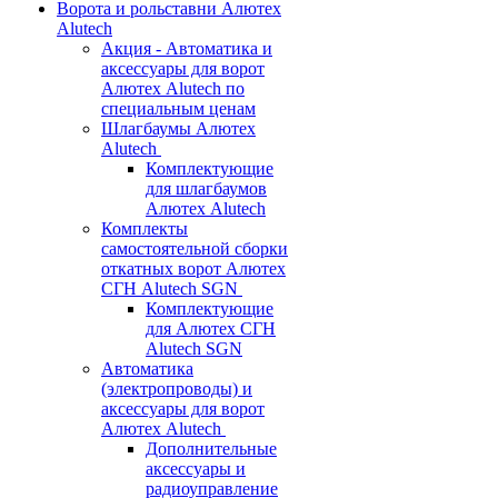
Ворота и рольставни Алютех
Alutech
Акция - Автоматика и
аксессуары для ворот
Алютех Alutech по
специальным ценам
Шлагбаумы Алютех
Alutech
Комплектующие
для шлагбаумов
Алютех Alutech
Комплекты
самостоятельной сборки
откатных ворот Алютех
СГН Alutech SGN
Комплектующие
для Алютех СГН
Alutech SGN
Автоматика
(электропроводы) и
аксессуары для ворот
Алютех Alutech
Дополнительные
аксессуары и
радиоуправление