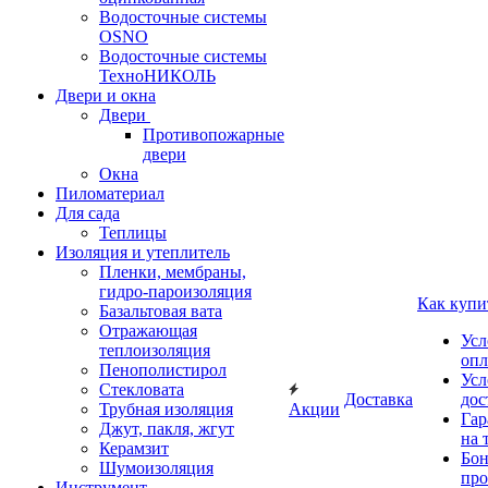
Водосточные системы
OSNO
Водосточные системы
ТехноНИКОЛЬ
Двери и окна
Двери
Противопожарные
двери
Окна
Пиломатериал
Для сада
Теплицы
Изоляция и утеплитель
Пленки, мембраны,
гидро-пароизоляция
Как купи
Базальтовая вата
Отражающая
Усл
теплоизоляция
опл
Пенополистирол
Усл
Стекловата
Доставка
дос
Трубная изоляция
Акции
Гар
Джут, пакля, жгут
на 
Керамзит
Бон
Шумоизоляция
про
Инструмент