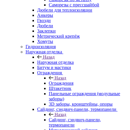
Саморезы с прессшайбой
Дюбели для теплоизоляции
Анкеры
Гвозди
Дюбели
Заклепки
Метрический крепёж
Хомуты
Гидроизоляция
Наружная отделка
Назад
Наружная отделка
Битум и мастики
Ограждения
Назад
Ограждения
Штакетник
Панельные ограждения (модульные
заборы)
3D заборы, кронштейны, опоры
Cайдинг, сэндвич-панели, термопанели
Назад
Cайдинг, сэндвич-панели,
термопанели