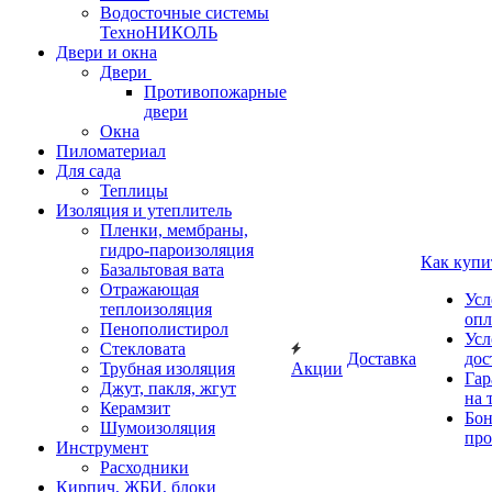
Водосточные системы
ТехноНИКОЛЬ
Двери и окна
Двери
Противопожарные
двери
Окна
Пиломатериал
Для сада
Теплицы
Изоляция и утеплитель
Пленки, мембраны,
гидро-пароизоляция
Как купи
Базальтовая вата
Отражающая
Усл
теплоизоляция
опл
Пенополистирол
Усл
Стекловата
Доставка
дос
Трубная изоляция
Акции
Гар
Джут, пакля, жгут
на 
Керамзит
Бон
Шумоизоляция
про
Инструмент
Расходники
Кирпич, ЖБИ, блоки