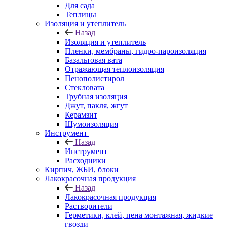
Для сада
Теплицы
Изоляция и утеплитель
Назад
Изоляция и утеплитель
Пленки, мембраны, гидро-пароизоляция
Базальтовая вата
Отражающая теплоизоляция
Пенополистирол
Стекловата
Трубная изоляция
Джут, пакля, жгут
Керамзит
Шумоизоляция
Инструмент
Назад
Инструмент
Расходники
Кирпич, ЖБИ, блоки
Лакокрасочная продукция
Назад
Лакокрасочная продукция
Растворители
Герметики, клей, пена монтажная, жидкие
гвозди