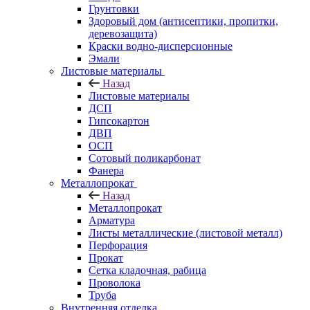
Грунтовки
Здоровый дом (антисептики, пропитки,
деревозащита)
Краски водно-дисперсионные
Эмали
Листовые материалы
Назад
Листовые материалы
ДСП
Гипсокартон
ДВП
ОСП
Сотовый поликарбонат
Фанера
Металлопрокат
Назад
Металлопрокат
Арматура
Листы металлические (листовой металл)
Перфорация
Прокат
Сетка кладочная, рабица
Проволока
Труба
Внутренняя отделка