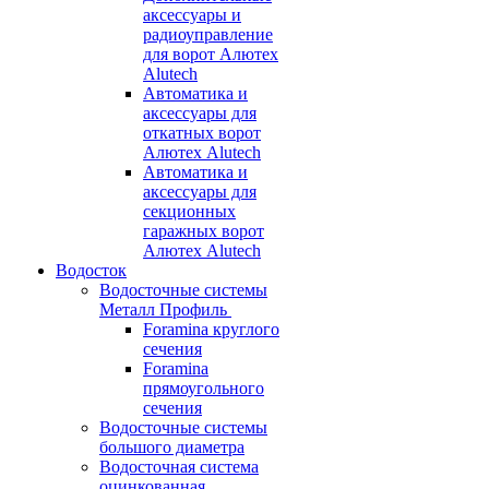
аксессуары и
радиоуправление
для ворот Алютех
Alutech
Автоматика и
аксессуары для
откатных ворот
Алютех Alutech
Автоматика и
аксессуары для
секционных
гаражных ворот
Алютех Alutech
Водосток
Водосточные системы
Металл Профиль
Foramina круглого
сечения
Foramina
прямоугольного
сечения
Водосточные системы
большого диаметра
Водосточная система
оцинкованная