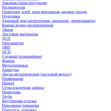
Лакокрасочная продукция
Растворители
Герметики, клей, пена монтажная, жидкие гвозди
Грунтовки
Здоровый дом (антисептики, пропитки, деревозащита)
Краски водно-дисперсионные
Эмали
Листовые материалы
ДСП
Гипсокартон
ДВП
ОСП
Сотовый поликарбонат
Фанера
Металлопрокат
Арматура
Листы металлические (листовой металл)
Перфорация
Прокат
Сетка кладочная, рабица
Проволока
Труба
Внутренняя отделка
Напольные покрытия
Плинтусы, порожки