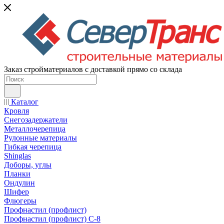
Заказ стройматериалов с доставкой прямо со склада
Каталог
Кровля
Снегозадержатели
Металлочерепица
Рулонные материалы
Гибкая черепица
Shinglas
Доборы, углы
Планки
Ондулин
Шифер
Флюгеры
Профнастил (профлист)
Профнастил (профлист) С-8