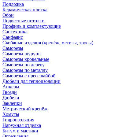
Подложка
Керамическая плитка
Обои
Подвесные потолки
Профиль и комплектующие
Сантехника
Санфаянс
Скобяные изделия (крепёж, метизы, тросы)
Саморезы
Саморезы шурупы
Саморезы кровельные
Саморезы по дереву
Саморезы по металлу
Саморезы с прессшайбой
Дюбели для теплоизоляции
Анкеры
Гвозди
Дюбели
Заклепки
Метрический крепёж
Хомуты
Гидроизоляция
Наружная отделка
Битум и мастики
Ограждения