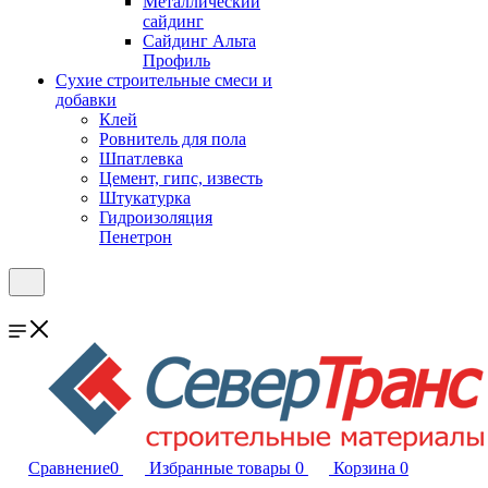
Металлический
сайдинг
Сайдинг Альта
Профиль
Сухие строительные смеси и
добавки
Клей
Ровнитель для пола
Шпатлевка
Цемент, гипс, известь
Штукатурка
Гидроизоляция
Пенетрон
Сравнение
0
Избранные товары
0
Корзина
0