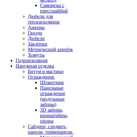
Саморезы с
прессшайбой
Дюбели для
теплоизоляции
Анкеры
Гвозди
Дюбели
Заклепки
Метрический крепёж
Хомуты
Гидроизоляция
Наружная отделка
Битум и мастики
Ограждения
Штакетник
Панельные
ограждения
(модульные
заборы)
3D заборы,
кронштейны,
опоры
Cайдинг, сэндвич-
панели, термопанели