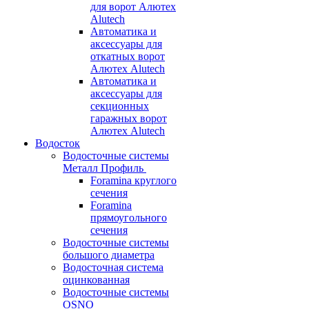
для ворот Алютех
Alutech
Автоматика и
аксессуары для
откатных ворот
Алютех Alutech
Автоматика и
аксессуары для
секционных
гаражных ворот
Алютех Alutech
Водосток
Водосточные системы
Металл Профиль
Foramina круглого
сечения
Foramina
прямоугольного
сечения
Водосточные системы
большого диаметра
Водосточная система
оцинкованная
Водосточные системы
OSNO