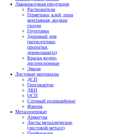
Лакокрасочная продукция
Растворители
Герметики, клей, пена
монтажная, жидкие
гвозди
Грунтовки
Здоровый дом
(антисептики,
пропитки,
деревозащита)
Краски водно-
дисперсионные
Эмали
Листовые материалы
ДСП
Гипсокартон
ДВП
ОСП
Сотовый поликарбонат
Фанера
Металлопрокат
Арматура
Листы металлические
(листовой металл)
Перфорация