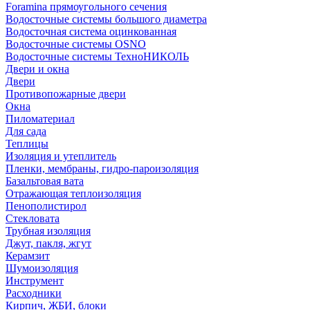
Foramina прямоугольного сечения
Водосточные системы большого диаметра
Водосточная система оцинкованная
Водосточные системы OSNO
Водосточные системы ТехноНИКОЛЬ
Двери и окна
Двери
Противопожарные двери
Окна
Пиломатериал
Для сада
Теплицы
Изоляция и утеплитель
Пленки, мембраны, гидро-пароизоляция
Базальтовая вата
Отражающая теплоизоляция
Пенополистирол
Стекловата
Трубная изоляция
Джут, пакля, жгут
Керамзит
Шумоизоляция
Инструмент
Расходники
Кирпич, ЖБИ, блоки