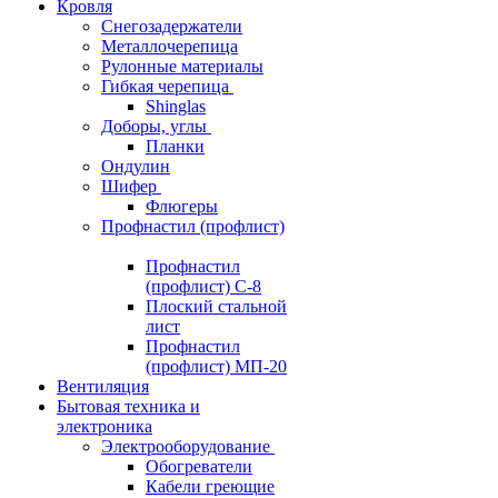
Кровля
Снегозадержатели
Металлочерепица
Рулонные материалы
Гибкая черепица
Shinglas
Доборы, углы
Планки
Ондулин
Шифер
Флюгеры
Профнастил (профлист)
Профнастил
(профлист) С-8
Плоский стальной
лист
Профнастил
(профлист) МП-20
Вентиляция
Бытовая техника и
электроника
Электрооборудование
Обогреватели
Кабели греющие