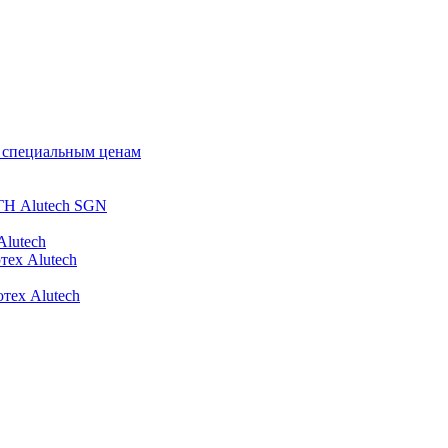
о специальным ценам
ГН Alutech SGN
Alutech
тех Alutech
тех Alutech