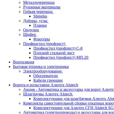
Металлочерепица
Рулонные материалы
Гибкая черепица
Shinglas
Доборы, углы
Планки
Ондулин
Шифер
Флюгеры
Профнастил (профлист)
Профнастил (профлист) С-8
Плоский стальной лист
Профнастил (профлист) МП-20
Вентиляция
Бытовая техника и электроника
Электрооборудование
Обогреватели
Кабели греющие
Ворота и рольставни Алютех Alutech
Акция - Автоматика и аксессуары для ворот Алюте
Шлагбаумы Алютех Alutech
Комплектующие для шлагбаумов Алютех Alut
Комплекты самостоятельной сборки откатных вор
Комплектующие для Алютех СГН Alutech S
Автоматика (электропроводы) и аксессуары для во