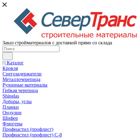
Заказ стройматериалов с доставкой прямо со склада
Каталог
Кровля
Снегозадержатели
Металлочерепица
Рулонные материалы
Гибкая черепица
Shinglas
Доборы, углы
Планки
Ондулин
Шифер
Флюгеры
Профнастил (профлист)
Профнастил (профлист) С-8