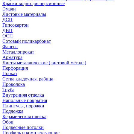
Краски водно-дисперсионные
Эмали
Листовые материалы
ДСП
Гипсокартон
ДВП
ОСП
Сотовый поликарбонат
Фанера
Металлопрокат
Арматура
Листы металлические (листовой металл)
Перфорация
Прокат
Сетка кладочная, рабица
Проволока
Труба
Внутренняя отделка
Напольные покрытия
Плинтусы, порожки
Подложка
Керамическая плитка
Обои
Подвесные потолки
Профиль и комплектующие