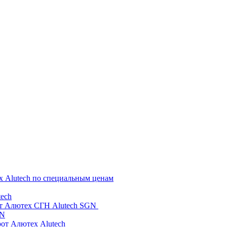
х Alutech по специальным ценам
ech
от Алютех СГН Alutech SGN
GN
рот Алютех Alutech