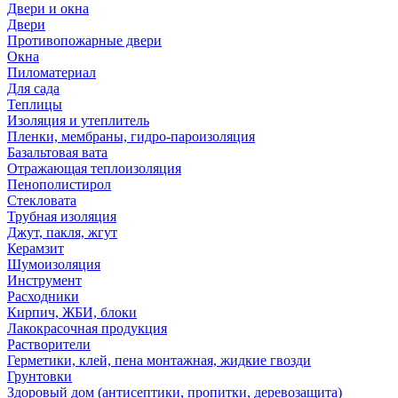
Двери и окна
Двери
Противопожарные двери
Окна
Пиломатериал
Для сада
Теплицы
Изоляция и утеплитель
Пленки, мембраны, гидро-пароизоляция
Базальтовая вата
Отражающая теплоизоляция
Пенополистирол
Стекловата
Трубная изоляция
Джут, пакля, жгут
Керамзит
Шумоизоляция
Инструмент
Расходники
Кирпич, ЖБИ, блоки
Лакокрасочная продукция
Растворители
Герметики, клей, пена монтажная, жидкие гвозди
Грунтовки
Здоровый дом (антисептики, пропитки, деревозащита)