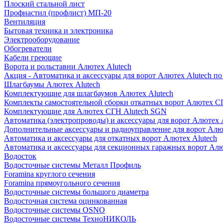
Плоский стальной лист
Профнастил (профлист) МП-20
Вентиляция
Бытовая техника и электроника
Электрооборудование
Обогреватели
Кабели греющие
Ворота и рольставни Алютех Alutech
Акция - Автоматика и аксессуары для ворот Алютех Alutech п
Шлагбаумы Алютех Alutech
Комплектующие для шлагбаумов Алютех Alutech
Комплекты самостоятельной сборки откатных ворот Алютех С
Комплектующие для Алютех СГН Alutech SGN
Автоматика (электропроводы) и аксессуары для ворот Алютех 
Дополнительные аксессуары и радиоуправление для ворот Алю
Автоматика и аксессуары для откатных ворот Алютех Alutech
Автоматика и аксессуары для секционных гаражных ворот Алю
Водосток
Водосточные системы Металл Профиль
Foramina круглого сечения
Foramina прямоугольного сечения
Водосточные системы большого диаметра
Водосточная система оцинкованная
Водосточные системы OSNO
Водосточные системы ТехноНИКОЛЬ