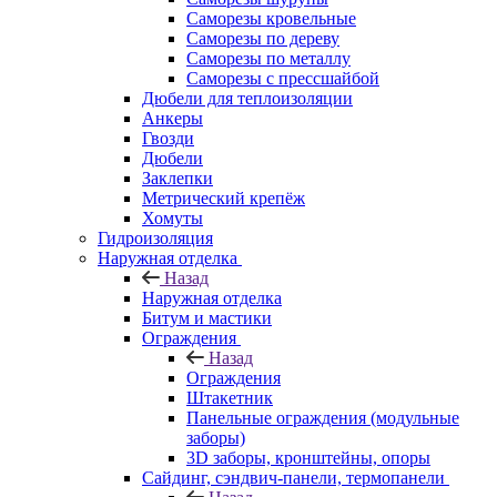
Саморезы кровельные
Саморезы по дереву
Саморезы по металлу
Саморезы с прессшайбой
Дюбели для теплоизоляции
Анкеры
Гвозди
Дюбели
Заклепки
Метрический крепёж
Хомуты
Гидроизоляция
Наружная отделка
Назад
Наружная отделка
Битум и мастики
Ограждения
Назад
Ограждения
Штакетник
Панельные ограждения (модульные
заборы)
3D заборы, кронштейны, опоры
Cайдинг, сэндвич-панели, термопанели