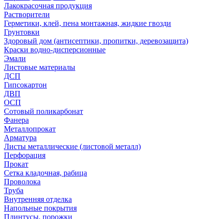
Лакокрасочная продукция
Растворители
Герметики, клей, пена монтажная, жидкие гвозди
Грунтовки
Здоровый дом (антисептики, пропитки, деревозащита)
Краски водно-дисперсионные
Эмали
Листовые материалы
ДСП
Гипсокартон
ДВП
ОСП
Сотовый поликарбонат
Фанера
Металлопрокат
Арматура
Листы металлические (листовой металл)
Перфорация
Прокат
Сетка кладочная, рабица
Проволока
Труба
Внутренняя отделка
Напольные покрытия
Плинтусы, порожки