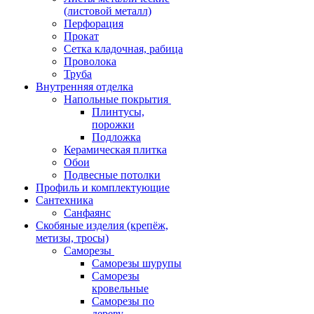
(листовой металл)
Перфорация
Прокат
Сетка кладочная, рабица
Проволока
Труба
Внутренняя отделка
Напольные покрытия
Плинтусы,
порожки
Подложка
Керамическая плитка
Обои
Подвесные потолки
Профиль и комплектующие
Сантехника
Санфаянс
Скобяные изделия (крепёж,
метизы, тросы)
Саморезы
Саморезы шурупы
Саморезы
кровельные
Саморезы по
дереву