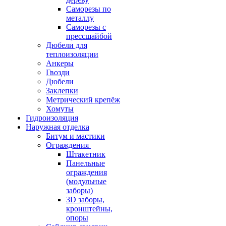
Саморезы по
металлу
Саморезы с
прессшайбой
Дюбели для
теплоизоляции
Анкеры
Гвозди
Дюбели
Заклепки
Метрический крепёж
Хомуты
Гидроизоляция
Наружная отделка
Битум и мастики
Ограждения
Штакетник
Панельные
ограждения
(модульные
заборы)
3D заборы,
кронштейны,
опоры