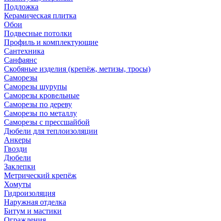
Подложка
Керамическая плитка
Обои
Подвесные потолки
Профиль и комплектующие
Сантехника
Санфаянс
Скобяные изделия (крепёж, метизы, тросы)
Саморезы
Саморезы шурупы
Саморезы кровельные
Саморезы по дереву
Саморезы по металлу
Саморезы с прессшайбой
Дюбели для теплоизоляции
Анкеры
Гвозди
Дюбели
Заклепки
Метрический крепёж
Хомуты
Гидроизоляция
Наружная отделка
Битум и мастики
Ограждения