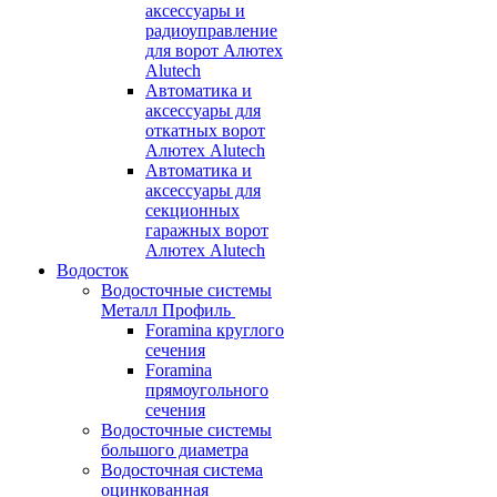
аксессуары и
радиоуправление
для ворот Алютех
Alutech
Автоматика и
аксессуары для
откатных ворот
Алютех Alutech
Автоматика и
аксессуары для
секционных
гаражных ворот
Алютех Alutech
Водосток
Водосточные системы
Металл Профиль
Foramina круглого
сечения
Foramina
прямоугольного
сечения
Водосточные системы
большого диаметра
Водосточная система
оцинкованная