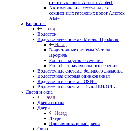
откатных ворот Алютех Alutech
Автоматика и аксессуары для
секционных гаражных ворот Алютех
Alutech
Водосток
Назад
Водосток
Водосточные системы Металл Профиль
Назад
Водосточные системы Металл
Профиль
Foramina круглого сечения
Foramina прямоугольного сечения
Водосточные системы большого диаметра
Водосточная система оцинкованная
Водосточные системы OSNO
Водосточные системы ТехноНИКОЛЬ
Двери и окна
Назад
Двери и окна
Двери
Назад
Двери
Противопожарные двери
Окна