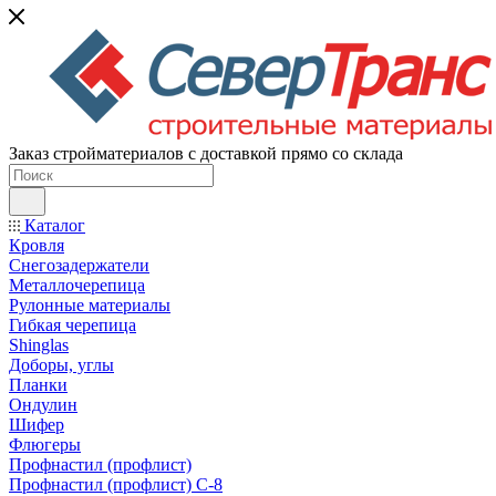
Заказ стройматериалов с доставкой прямо со склада
Каталог
Кровля
Снегозадержатели
Металлочерепица
Рулонные материалы
Гибкая черепица
Shinglas
Доборы, углы
Планки
Ондулин
Шифер
Флюгеры
Профнастил (профлист)
Профнастил (профлист) С-8