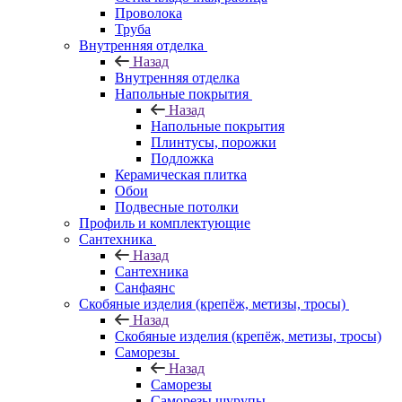
Проволока
Труба
Внутренняя отделка
Назад
Внутренняя отделка
Напольные покрытия
Назад
Напольные покрытия
Плинтусы, порожки
Подложка
Керамическая плитка
Обои
Подвесные потолки
Профиль и комплектующие
Сантехника
Назад
Сантехника
Санфаянс
Скобяные изделия (крепёж, метизы, тросы)
Назад
Скобяные изделия (крепёж, метизы, тросы)
Саморезы
Назад
Саморезы
Саморезы шурупы