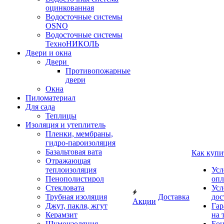
оцинкованная
Водосточные системы
OSNO
Водосточные системы
ТехноНИКОЛЬ
Двери и окна
Двери
Противопожарные
двери
Окна
Пиломатериал
Для сада
Теплицы
Изоляция и утеплитель
Пленки, мембраны,
гидро-пароизоляция
Базальтовая вата
Как купи
Отражающая
теплоизоляция
Усл
Пенополистирол
опл
Стекловата
Усл
Трубная изоляция
Доставка
дос
Акции
Джут, пакля, жгут
Гар
Керамзит
на 
Шумоизоляция
Бон