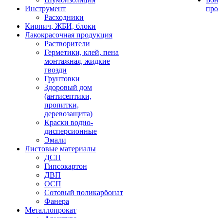
Инструмент
про
Расходники
Кирпич, ЖБИ, блоки
Лакокрасочная продукция
Растворители
Герметики, клей, пена
монтажная, жидкие
гвозди
Грунтовки
Здоровый дом
(антисептики,
пропитки,
деревозащита)
Краски водно-
дисперсионные
Эмали
Листовые материалы
ДСП
Гипсокартон
ДВП
ОСП
Сотовый поликарбонат
Фанера
Металлопрокат