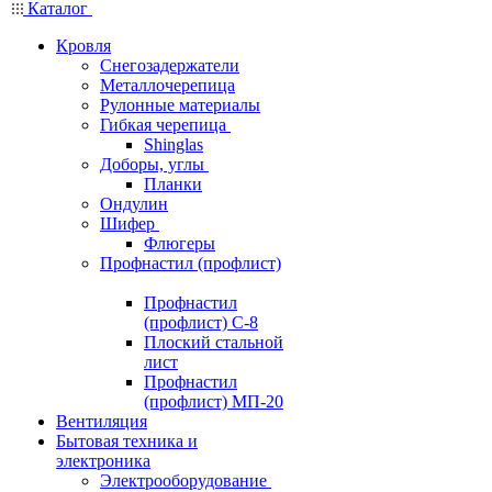
Каталог
Кровля
Снегозадержатели
Металлочерепица
Рулонные материалы
Гибкая черепица
Shinglas
Доборы, углы
Планки
Ондулин
Шифер
Флюгеры
Профнастил (профлист)
Профнастил
(профлист) С-8
Плоский стальной
лист
Профнастил
(профлист) МП-20
Вентиляция
Бытовая техника и
электроника
Электрооборудование