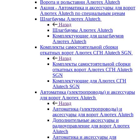
Ворота и рольставни Алютех Alutech
Акция - Автоматика и аксессуары для ворот
Алютех Alutech по специальным ценам
Шлагбаумы Алютех Alutech
Назад
Шлагбаумы Алютех Alutech
Комплектующие для шлагбаумов
Алютех Alutech
Комплекты самостоятельной сборки
откатных ворот Алютех СГН Alutech SGN
Назад
Комплекты самостоятельной сборки
откатных ворот Алютех СГН Alutech
SGN
Комплектующие для Алютех СГН
Alutech SGN
Автоматика (электропроводы) и аксессуары
для ворот Алютех Alutech
Назад
Автоматика (электропроводы) и
аксессуары для ворот Алютех Alutech
Дополнительные аксессуары и
радиоуправление для ворот Алютех
Alutech
Автоматика и аксессуары для