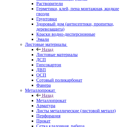
Растворители
Герметики, клей, пена монтажная, жидкие
гвозди
Грунтовки
Здоровый дом (антисептики, пропитки,
деревозащита)
Краски водно-дисперсионные
Эмали
Листовые материалы
Назад
Листовые материалы
ДСП
Гипсокартон
ДВП
ОСП
Сотовый поликарбонат
Фанера
Металлопрокат
Назад
Металлопрокат
Арматура
Листы металлические (листовой металл)
Перфорация
Прокат
Сетка кладочная, рабица