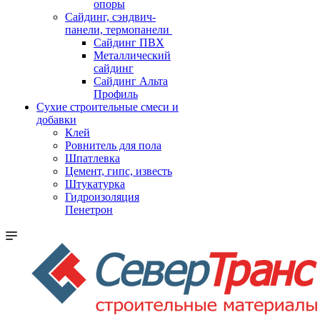
опоры
Cайдинг, сэндвич-
панели, термопанели
Сайдинг ПВХ
Металлический
сайдинг
Сайдинг Альта
Профиль
Сухие строительные смеси и
добавки
Клей
Ровнитель для пола
Шпатлевка
Цемент, гипс, известь
Штукатурка
Гидроизоляция
Пенетрон