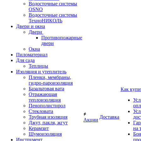
Водосточные системы
OSNO
Водосточные системы
ТехноНИКОЛЬ
Двери и окна
Двери
Противопожарные
двери
Окна
Пиломатериал
Для сада
Теплицы
Изоляция и утеплитель
Пленки, мембраны,
гидро-пароизоляция
Базальтовая вата
Как купи
Отражающая
теплоизоляция
Усл
Пенополистирол
опл
Стекловата
Усл
Трубная изоляция
Доставка
дос
Акции
Джут, пакля, жгут
Гар
Керамзит
на 
Шумоизоляция
Бон
Инструмент
про