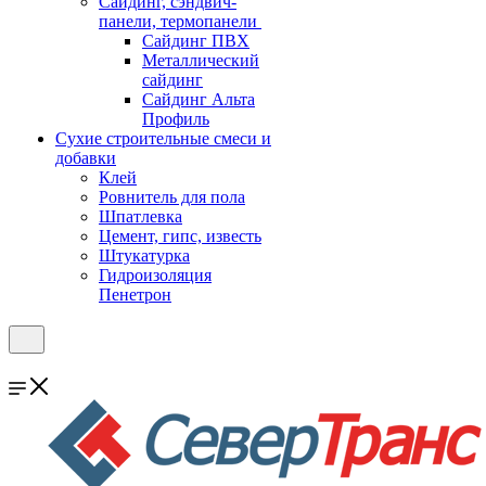
Cайдинг, сэндвич-
панели, термопанели
Сайдинг ПВХ
Металлический
сайдинг
Сайдинг Альта
Профиль
Сухие строительные смеси и
добавки
Клей
Ровнитель для пола
Шпатлевка
Цемент, гипс, известь
Штукатурка
Гидроизоляция
Пенетрон