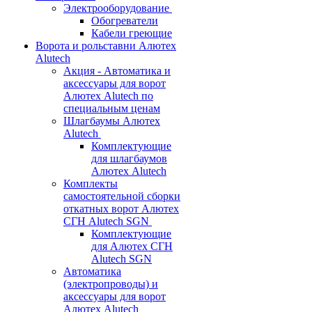
Электрооборудование
Обогреватели
Кабели греющие
Ворота и рольставни Алютех
Alutech
Акция - Автоматика и
аксессуары для ворот
Алютех Alutech по
специальным ценам
Шлагбаумы Алютех
Alutech
Комплектующие
для шлагбаумов
Алютех Alutech
Комплекты
самостоятельной сборки
откатных ворот Алютех
СГН Alutech SGN
Комплектующие
для Алютех СГН
Alutech SGN
Автоматика
(электропроводы) и
аксессуары для ворот
Алютех Alutech