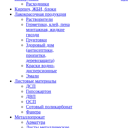
Расходники
Кирпич, ЖБИ, блоки
Лакокрасочная продукция
Растворители
Герметики, клей, пена
монтажная, жидкие
гвозди
Грунтовки
Здоровый дом
(антисептики,
пропитки,
деревозащита)
Краски водно-
дисперсионные
Эмали
Листовые материалы
ДСП
Гипсокартон
ДВП
ОСП
Сотовый поликарбонат
Фанера
Металлопрокат
Арматура
Листы металлические