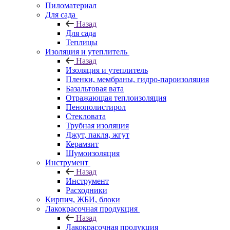
Пиломатериал
Для сада
Назад
Для сада
Теплицы
Изоляция и утеплитель
Назад
Изоляция и утеплитель
Пленки, мембраны, гидро-пароизоляция
Базальтовая вата
Отражающая теплоизоляция
Пенополистирол
Стекловата
Трубная изоляция
Джут, пакля, жгут
Керамзит
Шумоизоляция
Инструмент
Назад
Инструмент
Расходники
Кирпич, ЖБИ, блоки
Лакокрасочная продукция
Назад
Лакокрасочная продукция