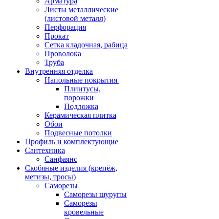
Арматура
Листы металлические
(листовой металл)
Перфорация
Прокат
Сетка кладочная, рабица
Проволока
Труба
Внутренняя отделка
Напольные покрытия
Плинтусы,
порожки
Подложка
Керамическая плитка
Обои
Подвесные потолки
Профиль и комплектующие
Сантехника
Санфаянс
Скобяные изделия (крепёж,
метизы, тросы)
Саморезы
Саморезы шурупы
Саморезы
кровельные