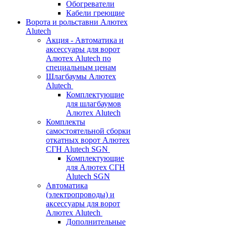
Обогреватели
Кабели греющие
Ворота и рольставни Алютех
Alutech
Акция - Автоматика и
аксессуары для ворот
Алютех Alutech по
специальным ценам
Шлагбаумы Алютех
Alutech
Комплектующие
для шлагбаумов
Алютех Alutech
Комплекты
самостоятельной сборки
откатных ворот Алютех
СГН Alutech SGN
Комплектующие
для Алютех СГН
Alutech SGN
Автоматика
(электропроводы) и
аксессуары для ворот
Алютех Alutech
Дополнительные