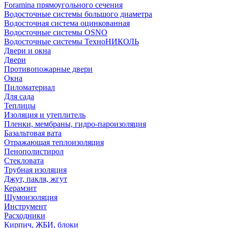
Foramina прямоугольного сечения
Водосточные системы большого диаметра
Водосточная система оцинкованная
Водосточные системы OSNO
Водосточные системы ТехноНИКОЛЬ
Двери и окна
Двери
Противопожарные двери
Окна
Пиломатериал
Для сада
Теплицы
Изоляция и утеплитель
Пленки, мембраны, гидро-пароизоляция
Базальтовая вата
Отражающая теплоизоляция
Пенополистирол
Стекловата
Трубная изоляция
Джут, пакля, жгут
Керамзит
Шумоизоляция
Инструмент
Расходники
Кирпич, ЖБИ, блоки