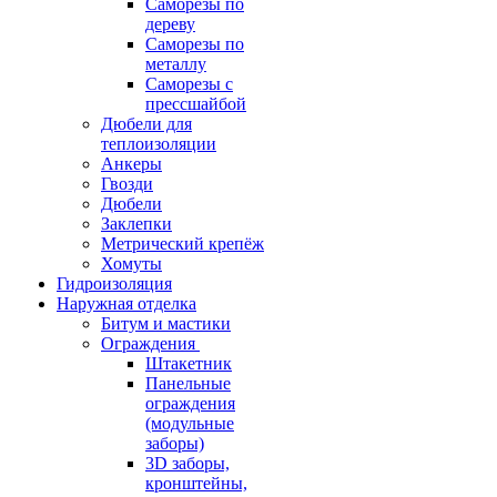
Саморезы по
дереву
Саморезы по
металлу
Саморезы с
прессшайбой
Дюбели для
теплоизоляции
Анкеры
Гвозди
Дюбели
Заклепки
Метрический крепёж
Хомуты
Гидроизоляция
Наружная отделка
Битум и мастики
Ограждения
Штакетник
Панельные
ограждения
(модульные
заборы)
3D заборы,
кронштейны,