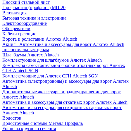
Плоский стальной лист
Профнастил (профлист) МП-20
Вентиляция
Бытовая техника и электроника
Электрооборудование
Обогреватели
Кабели греющие
Ворота и рольставни Алютех Alutech
Акция - Автоматика и аксессуары для ворот Алютех Alutech
по специальным ценам
Шлагбаумы Алютех Alutech
Комплектующие для шлагбаумов Алютех Alutech
Комплекты самостоятельной сборки откатных ворот Алютех
СГН Alutech SGN
Комплектующие для Алютех СГН Alutech SGN
Автоматика (электропроводы) и аксессуары для ворот Алютех
Alutech
Дополнительные аксессуары и радиоуправление для ворот
Алютех Alutech
Автоматика и аксессуары для откатных ворот Алютех Alutech
Автоматика и аксессуары для секционных гаражных ворот
Алютех Alutech
Водосток
Водосточные системы Металл Профиль
Foramina круглого сечения