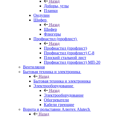
Назад
Доборы, углы
Планки
Ондулин
Шифер
Назад
Шифер
Флюгеры
Профнастил (профлист)
Назад
Профнастил (профлист)
Профнастил (профлист) С-8
Плоский стальной лист
Профнастил (профлист) МП-20
Вентиляция
Бытовая техника и электроника
Назад
Бытовая техника и электроника
Электрооборудование
Назад
Электрооборудование
Обогреватели
Кабели греющие
Ворота и рольставни Алютех Alutech
Назад