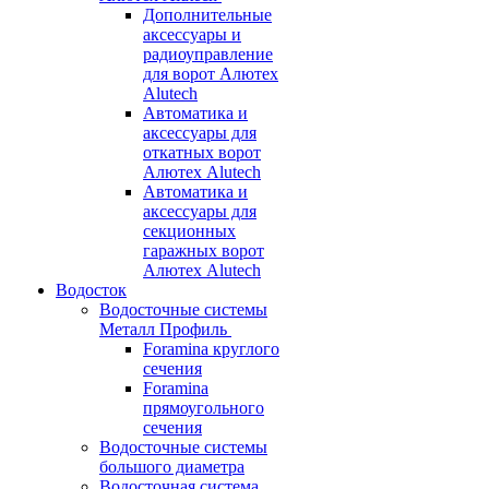
Дополнительные
аксессуары и
радиоуправление
для ворот Алютех
Alutech
Автоматика и
аксессуары для
откатных ворот
Алютех Alutech
Автоматика и
аксессуары для
секционных
гаражных ворот
Алютех Alutech
Водосток
Водосточные системы
Металл Профиль
Foramina круглого
сечения
Foramina
прямоугольного
сечения
Водосточные системы
большого диаметра
Водосточная система