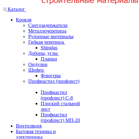
Каталог
Кровля
Снегозадержатели
Металлочерепица
Рулонные материалы
Гибкая черепица
Shinglas
Доборы, углы
Планки
Ондулин
Шифер
Флюгеры
Профнастил (профлист)
Профнастил
(профлист) С-8
Плоский стальной
лист
Профнастил
(профлист) МП-20
Вентиляция
Бытовая техника и
электроника