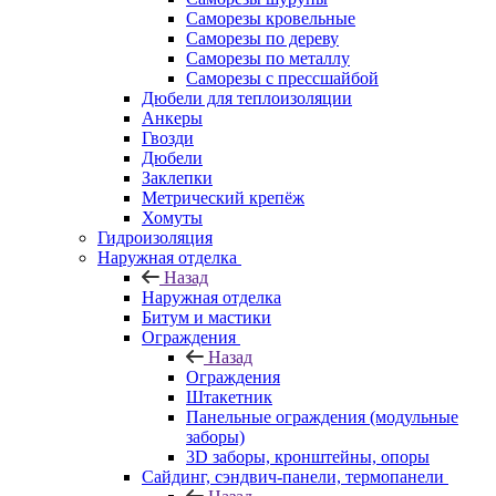
Саморезы кровельные
Саморезы по дереву
Саморезы по металлу
Саморезы с прессшайбой
Дюбели для теплоизоляции
Анкеры
Гвозди
Дюбели
Заклепки
Метрический крепёж
Хомуты
Гидроизоляция
Наружная отделка
Назад
Наружная отделка
Битум и мастики
Ограждения
Назад
Ограждения
Штакетник
Панельные ограждения (модульные
заборы)
3D заборы, кронштейны, опоры
Cайдинг, сэндвич-панели, термопанели