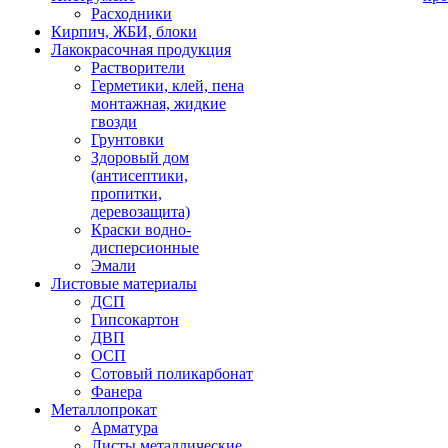
Расходники
Кирпич, ЖБИ, блоки
Лакокрасочная продукция
Растворители
Герметики, клей, пена
монтажная, жидкие
гвозди
Грунтовки
Здоровый дом
(антисептики,
пропитки,
деревозащита)
Краски водно-
дисперсионные
Эмали
Листовые материалы
ДСП
Гипсокартон
ДВП
ОСП
Сотовый поликарбонат
Фанера
Металлопрокат
Арматура
Листы металлические