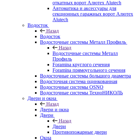
откатных ворот Алютех Alutech
Автоматика и аксессуары для
секционных гаражных ворот Алютех
Alutech
Водосток
Назад
Водосток
Водосточные системы Металл Профиль
Назад
Водосточные системы Металл
Профиль
Foramina круглого сечения
Foramina прямоугольного сечения
Водосточные системы большого диаметра
Водосточная система оцинкованная
Водосточные системы OSNO
Водосточные системы ТехноНИКОЛЬ
Двери и окна
Назад
Двери и окна
Двери
Назад
Двери
Противопожарные двери
Окна