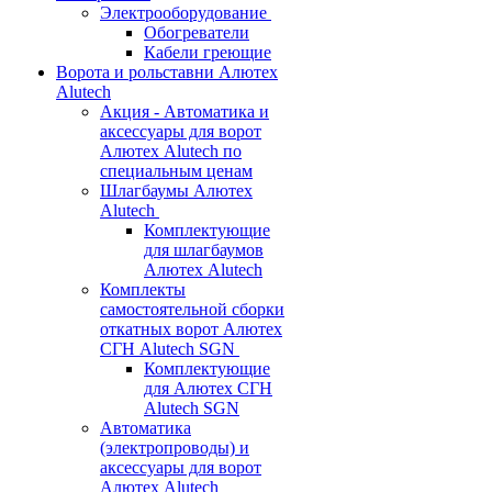
Электрооборудование
Обогреватели
Кабели греющие
Ворота и рольставни Алютех
Alutech
Акция - Автоматика и
аксессуары для ворот
Алютех Alutech по
специальным ценам
Шлагбаумы Алютех
Alutech
Комплектующие
для шлагбаумов
Алютех Alutech
Комплекты
самостоятельной сборки
откатных ворот Алютех
СГН Alutech SGN
Комплектующие
для Алютех СГН
Alutech SGN
Автоматика
(электропроводы) и
аксессуары для ворот
Алютех Alutech