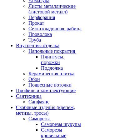
Арматура
Листы металлические
(листовой металл)
Перфорация
Прокат
Сетка кладочная, рабица
Проволока
Труба
Внутренняя отделка
Напольные покрытия
Плинтусы,
порожки
Подложка
Керамическая плитка
Обои
Подвесные потолки
Профиль и комплектующие
Сантехника
Санфаянс
Скобяные изделия (крепёж,
метизы, тросы)
Саморезы
Саморезы шурупы
Саморезы
кровельные