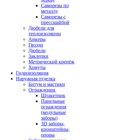
Саморезы по
металлу
Саморезы с
прессшайбой
Дюбели для
теплоизоляции
Анкеры
Гвозди
Дюбели
Заклепки
Метрический крепёж
Хомуты
Гидроизоляция
Наружная отделка
Битум и мастики
Ограждения
Штакетник
Панельные
ограждения
(модульные
заборы)
3D заборы,
кронштейны,
опоры