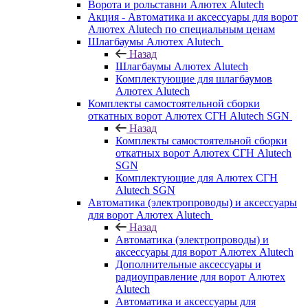
Ворота и рольставни Алютех Alutech
Акция - Автоматика и аксессуары для ворот
Алютех Alutech по специальным ценам
Шлагбаумы Алютех Alutech
Назад
Шлагбаумы Алютех Alutech
Комплектующие для шлагбаумов
Алютех Alutech
Комплекты самостоятельной сборки
откатных ворот Алютех СГН Alutech SGN
Назад
Комплекты самостоятельной сборки
откатных ворот Алютех СГН Alutech
SGN
Комплектующие для Алютех СГН
Alutech SGN
Автоматика (электропроводы) и аксессуары
для ворот Алютех Alutech
Назад
Автоматика (электропроводы) и
аксессуары для ворот Алютех Alutech
Дополнительные аксессуары и
радиоуправление для ворот Алютех
Alutech
Автоматика и аксессуары для