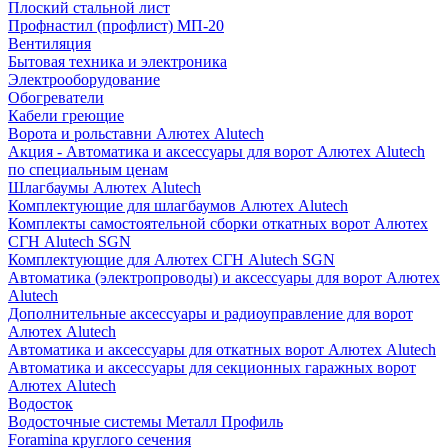
Плоский стальной лист
Профнастил (профлист) МП-20
Вентиляция
Бытовая техника и электроника
Электрооборудование
Обогреватели
Кабели греющие
Ворота и рольставни Алютех Alutech
Акция - Автоматика и аксессуары для ворот Алютех Alutech
по специальным ценам
Шлагбаумы Алютех Alutech
Комплектующие для шлагбаумов Алютех Alutech
Комплекты самостоятельной сборки откатных ворот Алютех
СГН Alutech SGN
Комплектующие для Алютех СГН Alutech SGN
Автоматика (электропроводы) и аксессуары для ворот Алютех
Alutech
Дополнительные аксессуары и радиоуправление для ворот
Алютех Alutech
Автоматика и аксессуары для откатных ворот Алютех Alutech
Автоматика и аксессуары для секционных гаражных ворот
Алютех Alutech
Водосток
Водосточные системы Металл Профиль
Foramina круглого сечения