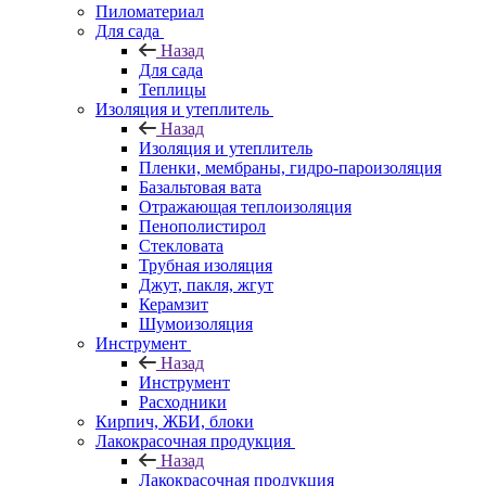
Пиломатериал
Для сада
Назад
Для сада
Теплицы
Изоляция и утеплитель
Назад
Изоляция и утеплитель
Пленки, мембраны, гидро-пароизоляция
Базальтовая вата
Отражающая теплоизоляция
Пенополистирол
Стекловата
Трубная изоляция
Джут, пакля, жгут
Керамзит
Шумоизоляция
Инструмент
Назад
Инструмент
Расходники
Кирпич, ЖБИ, блоки
Лакокрасочная продукция
Назад
Лакокрасочная продукция