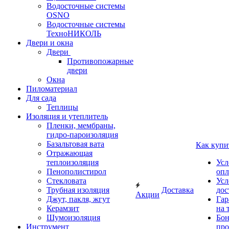
Водосточные системы
OSNO
Водосточные системы
ТехноНИКОЛЬ
Двери и окна
Двери
Противопожарные
двери
Окна
Пиломатериал
Для сада
Теплицы
Изоляция и утеплитель
Пленки, мембраны,
гидро-пароизоляция
Базальтовая вата
Как купи
Отражающая
теплоизоляция
Усл
Пенополистирол
опл
Стекловата
Усл
Трубная изоляция
Доставка
дос
Акции
Джут, пакля, жгут
Гар
Керамзит
на 
Шумоизоляция
Бон
Инструмент
про