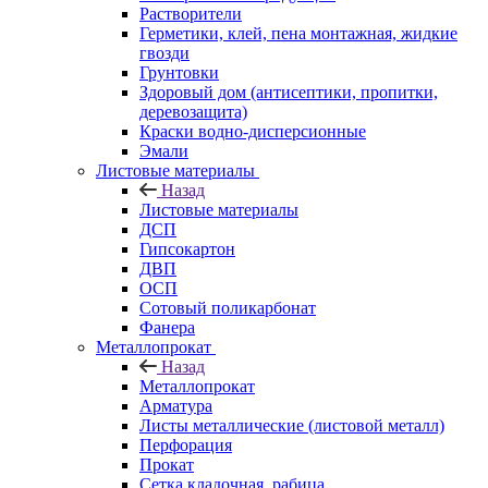
Растворители
Герметики, клей, пена монтажная, жидкие
гвозди
Грунтовки
Здоровый дом (антисептики, пропитки,
деревозащита)
Краски водно-дисперсионные
Эмали
Листовые материалы
Назад
Листовые материалы
ДСП
Гипсокартон
ДВП
ОСП
Сотовый поликарбонат
Фанера
Металлопрокат
Назад
Металлопрокат
Арматура
Листы металлические (листовой металл)
Перфорация
Прокат
Сетка кладочная, рабица