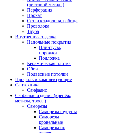
(листовой металл)
Перфорация
Прокат
Сетка кладочная, рабица
Проволока
Труба
Внутренняя отделка
Напольные покрытия
Плинтусы,
порожки
Подложка
Керамическая плитка
Обои
Подвесные потолки
Профиль и комплектующие
Сантехника
Санфаянс
Скобяные изделия (крепёж,
метизы, тросы)
Саморезы
Саморезы шурупы
Саморезы
кровельные
Саморезы по
дереву