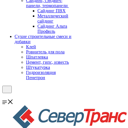
Cайдинг, сэндвич-
панели, термопанели
Сайдинг ПВХ
Металлический
сайдинг
Сайдинг Альта
Профиль
Сухие строительные смеси и
добавки
Клей
Ровнитель для пола
Шпатлевка
Цемент, гипс, известь
Штукатурка
Гидроизоляция
Пенетрон