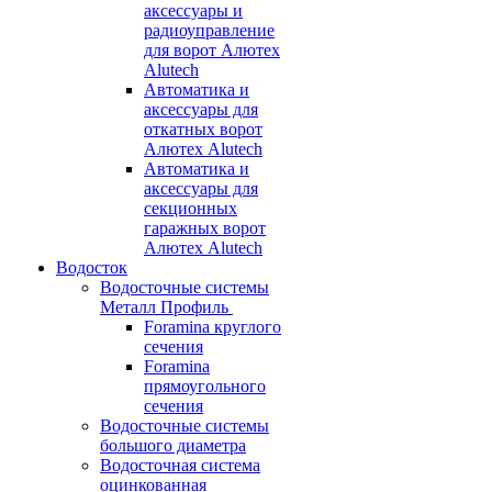
аксессуары и
радиоуправление
для ворот Алютех
Alutech
Автоматика и
аксессуары для
откатных ворот
Алютех Alutech
Автоматика и
аксессуары для
секционных
гаражных ворот
Алютех Alutech
Водосток
Водосточные системы
Металл Профиль
Foramina круглого
сечения
Foramina
прямоугольного
сечения
Водосточные системы
большого диаметра
Водосточная система
оцинкованная