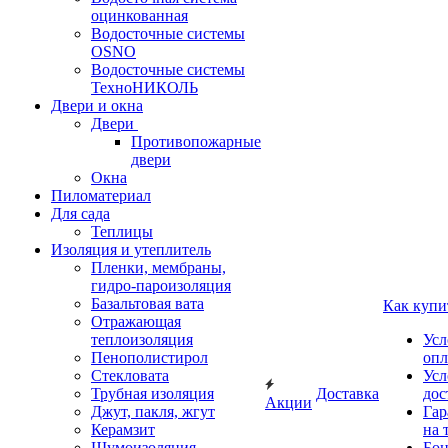
оцинкованная
Водосточные системы
OSNO
Водосточные системы
ТехноНИКОЛЬ
Двери и окна
Двери
Противопожарные
двери
Окна
Пиломатериал
Для сада
Теплицы
Изоляция и утеплитель
Пленки, мембраны,
гидро-пароизоляция
Базальтовая вата
Как купи
Отражающая
теплоизоляция
Усл
Пенополистирол
опл
Стекловата
Усл
Трубная изоляция
Доставка
дос
Акции
Джут, пакля, жгут
Гар
Керамзит
на 
Шумоизоляция
Бон