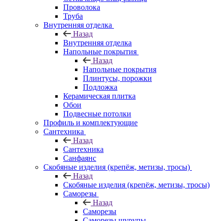
Проволока
Труба
Внутренняя отделка
Назад
Внутренняя отделка
Напольные покрытия
Назад
Напольные покрытия
Плинтусы, порожки
Подложка
Керамическая плитка
Обои
Подвесные потолки
Профиль и комплектующие
Сантехника
Назад
Сантехника
Санфаянс
Скобяные изделия (крепёж, метизы, тросы)
Назад
Скобяные изделия (крепёж, метизы, тросы)
Саморезы
Назад
Саморезы
Саморезы шурупы