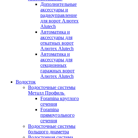
Дополнительные
аксессуары и
радиоуправление
для ворот Алютех
Alutech
Автоматика и
аксессуары для
откатных ворот
Алютех Alutech
Автоматика и
аксессуары для
секционных
гаражных ворот
Алютех Alutech
Водосток
Водосточные системы
Металл Профиль
Foramina круглого
сечения
Foramina
прямоугольного
сечения
Водосточные системы
большого диаметра
Водосточная система