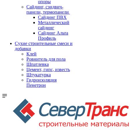
опоры
Cайдинг, сэндвич-
панели, термопанели
Сайдинг ПВХ
Металлический
сайдинг
Сайдинг Альта
Профиль
Сухие строительные смеси и
добавки
Клей
Ровнитель для пола
Шпатлевка
Цемент, гипс, известь
Штукатурка
Гидроизоляция
Пенетрон