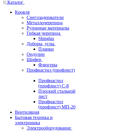
Каталог
Кровля
Снегозадержатели
Металлочерепица
Рулонные материалы
Гибкая черепица
Shinglas
Доборы, углы
Планки
Ондулин
Шифер
Флюгеры
Профнастил (профлист)
Профнастил
(профлист) С-8
Плоский стальной
лист
Профнастил
(профлист) МП-20
Вентиляция
Бытовая техника и
электроника
Электрооборудование