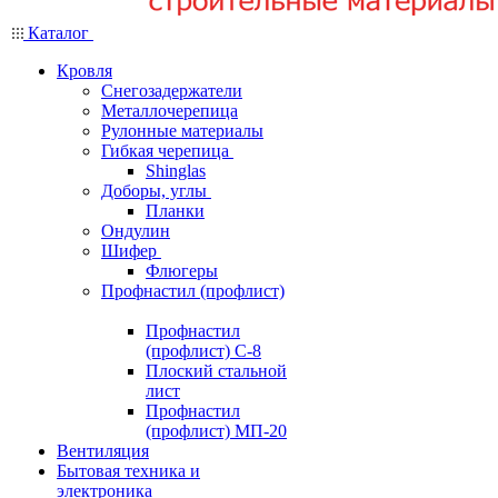
Каталог
Кровля
Снегозадержатели
Металлочерепица
Рулонные материалы
Гибкая черепица
Shinglas
Доборы, углы
Планки
Ондулин
Шифер
Флюгеры
Профнастил (профлист)
Профнастил
(профлист) С-8
Плоский стальной
лист
Профнастил
(профлист) МП-20
Вентиляция
Бытовая техника и
электроника