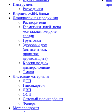
Инструмент
про
Расходники
Кирпич, ЖБИ, блоки
Лакокрасочная продукция
Растворители
Герметики, клей, пена
монтажная, жидкие
гвозди
Грунтовки
Здоровый дом
(антисептики,
пропитки,
деревозащита)
Краски водно-
дисперсионные
Эмали
Листовые материалы
ДСП
Гипсокартон
ДВП
ОСП
Сотовый поликарбонат
Фанера
Металлопрокат