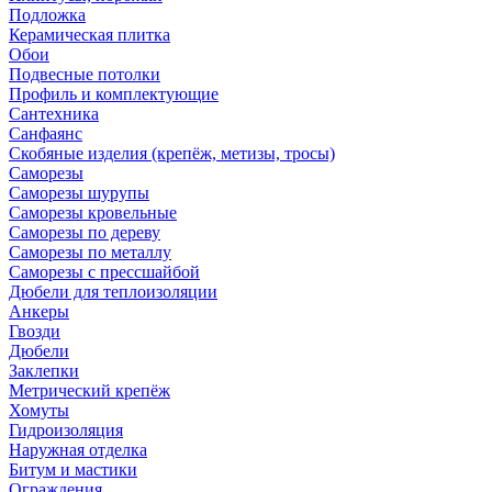
Подложка
Керамическая плитка
Обои
Подвесные потолки
Профиль и комплектующие
Сантехника
Санфаянс
Скобяные изделия (крепёж, метизы, тросы)
Саморезы
Саморезы шурупы
Саморезы кровельные
Саморезы по дереву
Саморезы по металлу
Саморезы с прессшайбой
Дюбели для теплоизоляции
Анкеры
Гвозди
Дюбели
Заклепки
Метрический крепёж
Хомуты
Гидроизоляция
Наружная отделка
Битум и мастики
Ограждения