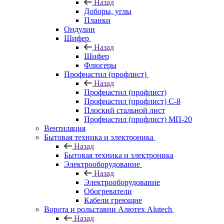
Назад
Доборы, углы
Планки
Ондулин
Шифер
Назад
Шифер
Флюгеры
Профнастил (профлист)
Назад
Профнастил (профлист)
Профнастил (профлист) С-8
Плоский стальной лист
Профнастил (профлист) МП-20
Вентиляция
Бытовая техника и электроника
Назад
Бытовая техника и электроника
Электрооборудование
Назад
Электрооборудование
Обогреватели
Кабели греющие
Ворота и рольставни Алютех Alutech
Назад