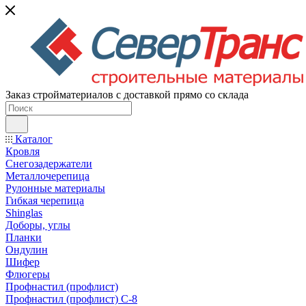
Заказ стройматериалов с доставкой прямо со склада
Каталог
Кровля
Снегозадержатели
Металлочерепица
Рулонные материалы
Гибкая черепица
Shinglas
Доборы, углы
Планки
Ондулин
Шифер
Флюгеры
Профнастил (профлист)
Профнастил (профлист) С-8