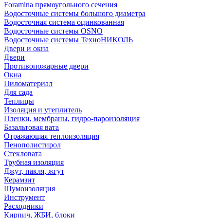
Foramina прямоугольного сечения
Водосточные системы большого диаметра
Водосточная система оцинкованная
Водосточные системы OSNO
Водосточные системы ТехноНИКОЛЬ
Двери и окна
Двери
Противопожарные двери
Окна
Пиломатериал
Для сада
Теплицы
Изоляция и утеплитель
Пленки, мембраны, гидро-пароизоляция
Базальтовая вата
Отражающая теплоизоляция
Пенополистирол
Стекловата
Трубная изоляция
Джут, пакля, жгут
Керамзит
Шумоизоляция
Инструмент
Расходники
Кирпич, ЖБИ, блоки