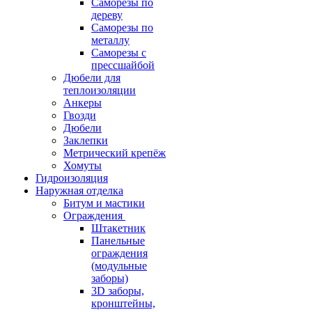
Саморезы по
дереву
Саморезы по
металлу
Саморезы с
прессшайбой
Дюбели для
теплоизоляции
Анкеры
Гвозди
Дюбели
Заклепки
Метрический крепёж
Хомуты
Гидроизоляция
Наружная отделка
Битум и мастики
Ограждения
Штакетник
Панельные
ограждения
(модульные
заборы)
3D заборы,
кронштейны,