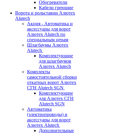
Обогреватели
Кабели греющие
Ворота и рольставни Алютех
Alutech
Акция - Автоматика и
аксессуары для ворот
Алютех Alutech по
специальным ценам
Шлагбаумы Алютех
Alutech
Комплектующие
для шлагбаумов
Алютех Alutech
Комплекты
самостоятельной сборки
откатных ворот Алютех
СГН Alutech SGN
Комплектующие
для Алютех СГН
Alutech SGN
Автоматика
(электропроводы) и
аксессуары для ворот
Алютех Alutech
Дополнительные