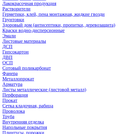
Лакокрасочная продукция
Растворители
Герметики, клей, пена монтажная, жидкие гвозди
Грунтовки
Здоровый дом (антисептики, пропитки, деревозащита)
Краски водно-дисперсионные
Эмали
Листовые материалы
ДСП
Гипсокартон
ДВП
ОСП
Сотовый поликарбонат
Фанера
Металлопрокат
Арматура
Листы металлические (листовой металл)
Перфорация
Прокат
Сетка кладочная, рабица
Проволока
Труба
Внутренняя отделка
Напольные покрытия
Плинтусы, порожки