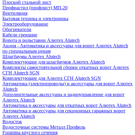
Плоский стальной лист
Профнастил (профлист) МП-20
Вентиляция
Бытовая техника и электроника
Электрооборудование
Обогреватели
Кабели греющие
Ворота и рольставни Алютех Alutech
Акция - Автоматика и аксессуары для ворот Алютех Alutech
по специальным ценам
Шлагбаумы Алютех Alutech
Комплектующие для шлагбаумов Алютех Alutech
Комплекты самостоятельной сборки откатных ворот Алютех
СГН Alutech SGN
Комплектующие для Алютех СГН Alutech SGN
Автоматика (электропроводы) и аксессуары для ворот Алютех
Alutech
Дополнительные аксессуары и радиоуправление для ворот
Алютех Alutech
Автоматика и аксессуары для откатных ворот Алютех Alutech
Автоматика и аксессуары для секционных гаражных ворот
Алютех Alutech
Водосток
Водосточные системы Металл Профиль
Foramina круглого сечения