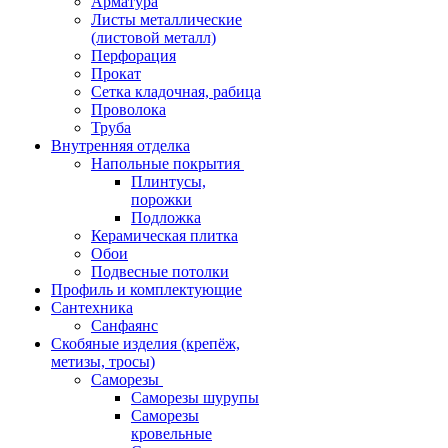
Арматура
Листы металлические
(листовой металл)
Перфорация
Прокат
Сетка кладочная, рабица
Проволока
Труба
Внутренняя отделка
Напольные покрытия
Плинтусы,
порожки
Подложка
Керамическая плитка
Обои
Подвесные потолки
Профиль и комплектующие
Сантехника
Санфаянс
Скобяные изделия (крепёж,
метизы, тросы)
Саморезы
Саморезы шурупы
Саморезы
кровельные