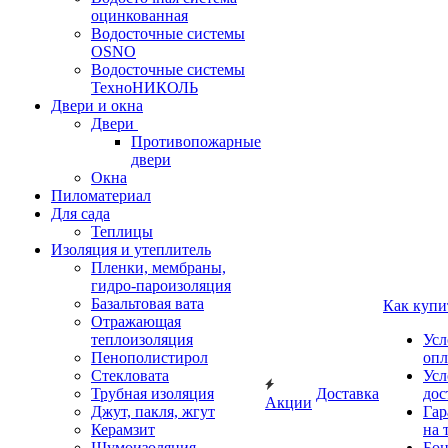
оцинкованная
Водосточные системы
OSNO
Водосточные системы
ТехноНИКОЛЬ
Двери и окна
Двери
Противопожарные
двери
Окна
Пиломатериал
Для сада
Теплицы
Изоляция и утеплитель
Пленки, мембраны,
гидро-пароизоляция
Базальтовая вата
Как купи
Отражающая
теплоизоляция
Усл
Пенополистирол
опл
Стекловата
Усл
Трубная изоляция
Доставка
дос
Акции
Джут, пакля, жгут
Гар
Керамзит
на 
Шумоизоляция
Бон