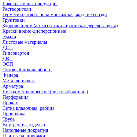
Лакокрасочная продукция
Растворители
Герметики, клей, пена монтажная, жидкие гвозди
Грунтовки
Здоровый дом (антисептики, пропитки, деревозащита)
Краски водно-дисперсионные
Эмали
Листовые материалы
ДСП
Гипсокартон
ДВП
ОСП
Сотовый поликарбонат
Фанера
Металлопрокат
Арматура
Листы металлические (листовой металл)
Перфорация
Прокат
Сетка кладочная, рабица
Проволока
Труба
Внутренняя отделка
Напольные покрытия
Плинтусы, порожки