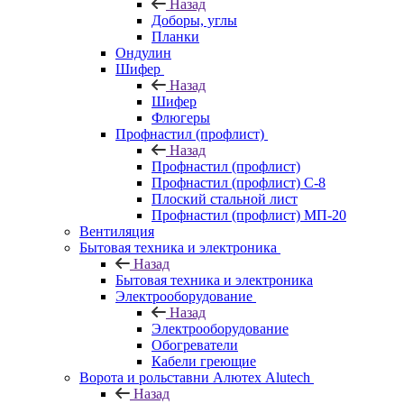
Назад
Доборы, углы
Планки
Ондулин
Шифер
Назад
Шифер
Флюгеры
Профнастил (профлист)
Назад
Профнастил (профлист)
Профнастил (профлист) С-8
Плоский стальной лист
Профнастил (профлист) МП-20
Вентиляция
Бытовая техника и электроника
Назад
Бытовая техника и электроника
Электрооборудование
Назад
Электрооборудование
Обогреватели
Кабели греющие
Ворота и рольставни Алютех Alutech
Назад