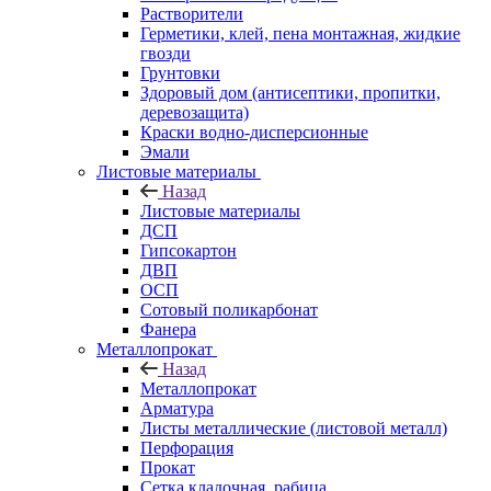
Растворители
Герметики, клей, пена монтажная, жидкие
гвозди
Грунтовки
Здоровый дом (антисептики, пропитки,
деревозащита)
Краски водно-дисперсионные
Эмали
Листовые материалы
Назад
Листовые материалы
ДСП
Гипсокартон
ДВП
ОСП
Сотовый поликарбонат
Фанера
Металлопрокат
Назад
Металлопрокат
Арматура
Листы металлические (листовой металл)
Перфорация
Прокат
Сетка кладочная, рабица