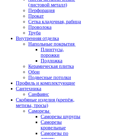
(листовой металл)
Перфорация
Прокат
Сетка кладочная, рабица
Проволока
Труба
Внутренняя отделка
Напольные покрытия
Плинтусы,
порожки
Подложка
Керамическая плитка
Обои
Подвесные потолки
Профиль и комплектующие
Сантехника
Санфаянс
Скобяные изделия (крепёж,
метизы, тросы)
Саморезы
Саморезы шурупы
Саморезы
кровельные
Саморезы по
дереву