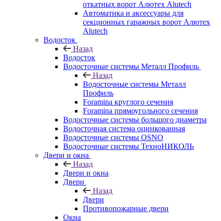
откатных ворот Алютех Alutech
Автоматика и аксессуары для
секционных гаражных ворот Алютех
Alutech
Водосток
Назад
Водосток
Водосточные системы Металл Профиль
Назад
Водосточные системы Металл
Профиль
Foramina круглого сечения
Foramina прямоугольного сечения
Водосточные системы большого диаметра
Водосточная система оцинкованная
Водосточные системы OSNO
Водосточные системы ТехноНИКОЛЬ
Двери и окна
Назад
Двери и окна
Двери
Назад
Двери
Противопожарные двери
Окна