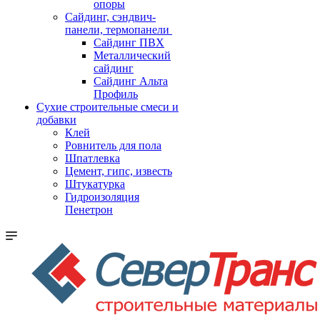
опоры
Cайдинг, сэндвич-
панели, термопанели
Сайдинг ПВХ
Металлический
сайдинг
Сайдинг Альта
Профиль
Сухие строительные смеси и
добавки
Клей
Ровнитель для пола
Шпатлевка
Цемент, гипс, известь
Штукатурка
Гидроизоляция
Пенетрон