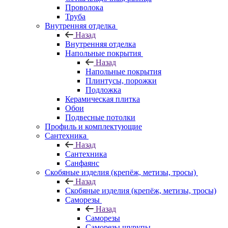
Проволока
Труба
Внутренняя отделка
Назад
Внутренняя отделка
Напольные покрытия
Назад
Напольные покрытия
Плинтусы, порожки
Подложка
Керамическая плитка
Обои
Подвесные потолки
Профиль и комплектующие
Сантехника
Назад
Сантехника
Санфаянс
Скобяные изделия (крепёж, метизы, тросы)
Назад
Скобяные изделия (крепёж, метизы, тросы)
Саморезы
Назад
Саморезы
Саморезы шурупы