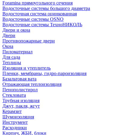
Foramina прямоугольного сечения
Водосточные системы большого диаметра
Водосточная система оцинкованная
Водосточные системы OSNO
Водосточные системы ТехноНИКОЛЬ
Двери и окна
Двери
Противопожарные двери
Окна
Пиломатериал
Для сада
Теплицы
Изоляция и утеплитель
Пленки, мембраны, гидро-пароизоляция
Базальтовая вата
Отражающая теплоизоляция
Пенополистирол
Стекловата
Трубная изоляция
Джут, пакля, жгут
Керамзит
Шумоизоляция
Инструмент
Расходники
Кирпич, ЖБИ, блоки