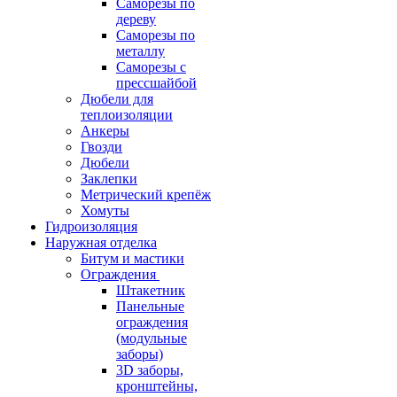
Саморезы по
дереву
Саморезы по
металлу
Саморезы с
прессшайбой
Дюбели для
теплоизоляции
Анкеры
Гвозди
Дюбели
Заклепки
Метрический крепёж
Хомуты
Гидроизоляция
Наружная отделка
Битум и мастики
Ограждения
Штакетник
Панельные
ограждения
(модульные
заборы)
3D заборы,
кронштейны,