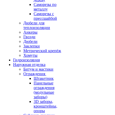
Саморезы по
металлу
Саморезы с
прессшайбой
Дюбели для
теплоизоляции
Анкеры
Гвозди
Дюбели
Заклепки
Метрический крепёж
Хомуты
Гидроизоляция
Наружная отделка
Битум и мастики
Ограждения
Штакетник
Панельные
ограждения
(модульные
заборы)
3D заборы,
кронштейны,
опоры