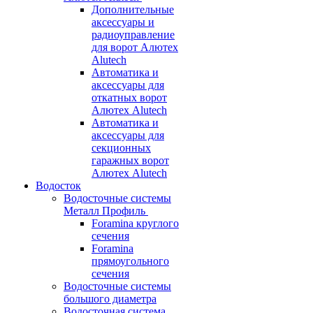
Дополнительные
аксессуары и
радиоуправление
для ворот Алютех
Alutech
Автоматика и
аксессуары для
откатных ворот
Алютех Alutech
Автоматика и
аксессуары для
секционных
гаражных ворот
Алютех Alutech
Водосток
Водосточные системы
Металл Профиль
Foramina круглого
сечения
Foramina
прямоугольного
сечения
Водосточные системы
большого диаметра
Водосточная система