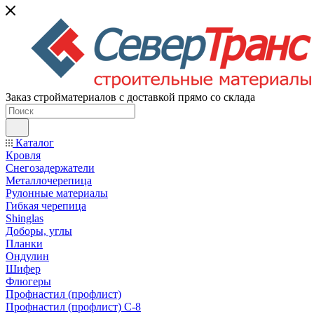
Заказ стройматериалов с доставкой прямо со склада
Каталог
Кровля
Снегозадержатели
Металлочерепица
Рулонные материалы
Гибкая черепица
Shinglas
Доборы, углы
Планки
Ондулин
Шифер
Флюгеры
Профнастил (профлист)
Профнастил (профлист) С-8