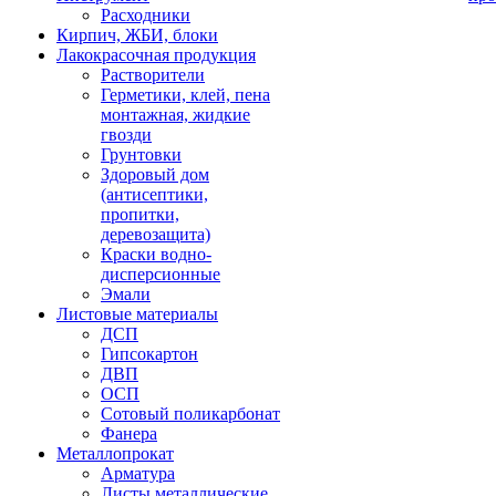
Расходники
Кирпич, ЖБИ, блоки
Лакокрасочная продукция
Растворители
Герметики, клей, пена
монтажная, жидкие
гвозди
Грунтовки
Здоровый дом
(антисептики,
пропитки,
деревозащита)
Краски водно-
дисперсионные
Эмали
Листовые материалы
ДСП
Гипсокартон
ДВП
ОСП
Сотовый поликарбонат
Фанера
Металлопрокат
Арматура
Листы металлические