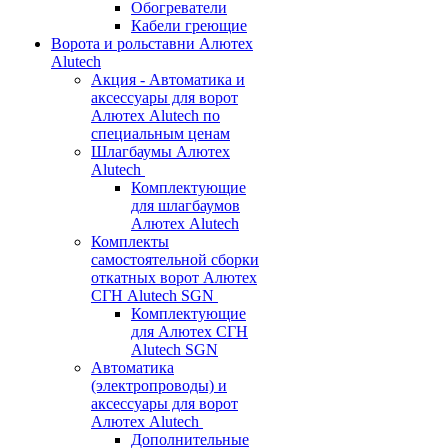
Обогреватели
Кабели греющие
Ворота и рольставни Алютех
Alutech
Акция - Автоматика и
аксессуары для ворот
Алютех Alutech по
специальным ценам
Шлагбаумы Алютех
Alutech
Комплектующие
для шлагбаумов
Алютех Alutech
Комплекты
самостоятельной сборки
откатных ворот Алютех
СГН Alutech SGN
Комплектующие
для Алютех СГН
Alutech SGN
Автоматика
(электропроводы) и
аксессуары для ворот
Алютех Alutech
Дополнительные