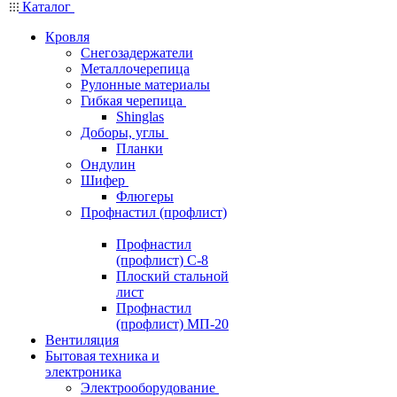
Каталог
Кровля
Снегозадержатели
Металлочерепица
Рулонные материалы
Гибкая черепица
Shinglas
Доборы, углы
Планки
Ондулин
Шифер
Флюгеры
Профнастил (профлист)
Профнастил
(профлист) С-8
Плоский стальной
лист
Профнастил
(профлист) МП-20
Вентиляция
Бытовая техника и
электроника
Электрооборудование