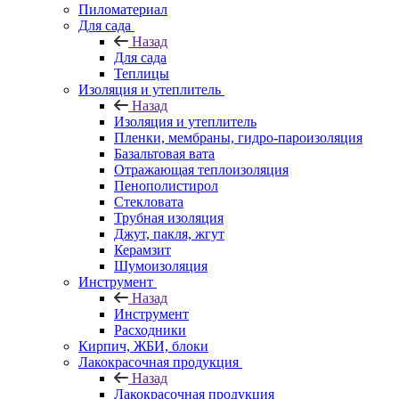
Пиломатериал
Для сада
Назад
Для сада
Теплицы
Изоляция и утеплитель
Назад
Изоляция и утеплитель
Пленки, мембраны, гидро-пароизоляция
Базальтовая вата
Отражающая теплоизоляция
Пенополистирол
Стекловата
Трубная изоляция
Джут, пакля, жгут
Керамзит
Шумоизоляция
Инструмент
Назад
Инструмент
Расходники
Кирпич, ЖБИ, блоки
Лакокрасочная продукция
Назад
Лакокрасочная продукция