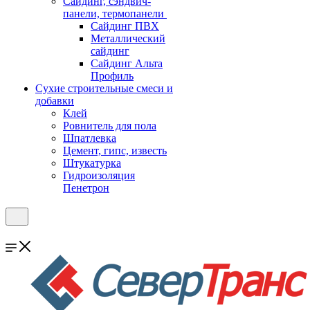
Cайдинг, сэндвич-
панели, термопанели
Сайдинг ПВХ
Металлический
сайдинг
Сайдинг Альта
Профиль
Сухие строительные смеси и
добавки
Клей
Ровнитель для пола
Шпатлевка
Цемент, гипс, известь
Штукатурка
Гидроизоляция
Пенетрон