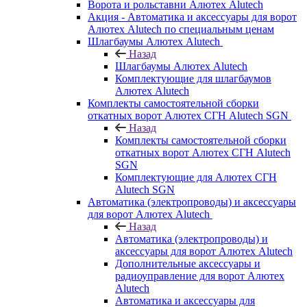
Ворота и рольставни Алютех Alutech
Акция - Автоматика и аксессуары для ворот
Алютех Alutech по специальным ценам
Шлагбаумы Алютех Alutech
Назад
Шлагбаумы Алютех Alutech
Комплектующие для шлагбаумов
Алютех Alutech
Комплекты самостоятельной сборки
откатных ворот Алютех СГН Alutech SGN
Назад
Комплекты самостоятельной сборки
откатных ворот Алютех СГН Alutech
SGN
Комплектующие для Алютех СГН
Alutech SGN
Автоматика (электропроводы) и аксессуары
для ворот Алютех Alutech
Назад
Автоматика (электропроводы) и
аксессуары для ворот Алютех Alutech
Дополнительные аксессуары и
радиоуправление для ворот Алютех
Alutech
Автоматика и аксессуары для