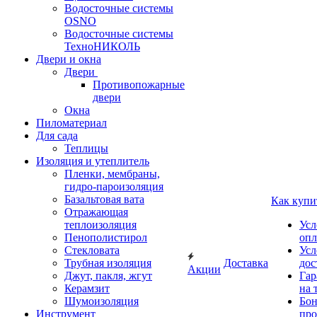
Водосточные системы
OSNO
Водосточные системы
ТехноНИКОЛЬ
Двери и окна
Двери
Противопожарные
двери
Окна
Пиломатериал
Для сада
Теплицы
Изоляция и утеплитель
Пленки, мембраны,
гидро-пароизоляция
Базальтовая вата
Как купи
Отражающая
теплоизоляция
Усл
Пенополистирол
опл
Стекловата
Усл
Трубная изоляция
Доставка
дос
Акции
Джут, пакля, жгут
Гар
Керамзит
на 
Шумоизоляция
Бон
Инструмент
про