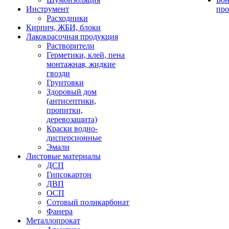
Инструмент
про
Расходники
Кирпич, ЖБИ, блоки
Лакокрасочная продукция
Растворители
Герметики, клей, пена
монтажная, жидкие
гвозди
Грунтовки
Здоровый дом
(антисептики,
пропитки,
деревозащита)
Краски водно-
дисперсионные
Эмали
Листовые материалы
ДСП
Гипсокартон
ДВП
ОСП
Сотовый поликарбонат
Фанера
Металлопрокат