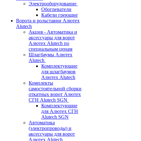
Электрооборудование
Обогреватели
Кабели греющие
Ворота и рольставни Алютех
Alutech
Акция - Автоматика и
аксессуары для ворот
Алютех Alutech по
специальным ценам
Шлагбаумы Алютех
Alutech
Комплектующие
для шлагбаумов
Алютех Alutech
Комплекты
самостоятельной сборки
откатных ворот Алютех
СГН Alutech SGN
Комплектующие
для Алютех СГН
Alutech SGN
Автоматика
(электропроводы) и
аксессуары для ворот
Алютех Alutech