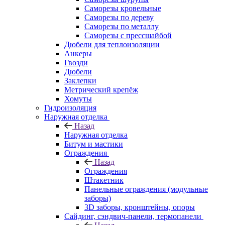
Саморезы кровельные
Саморезы по дереву
Саморезы по металлу
Саморезы с прессшайбой
Дюбели для теплоизоляции
Анкеры
Гвозди
Дюбели
Заклепки
Метрический крепёж
Хомуты
Гидроизоляция
Наружная отделка
Назад
Наружная отделка
Битум и мастики
Ограждения
Назад
Ограждения
Штакетник
Панельные ограждения (модульные
заборы)
3D заборы, кронштейны, опоры
Cайдинг, сэндвич-панели, термопанели