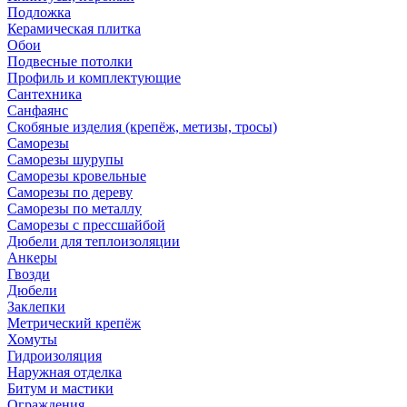
Подложка
Керамическая плитка
Обои
Подвесные потолки
Профиль и комплектующие
Сантехника
Санфаянс
Скобяные изделия (крепёж, метизы, тросы)
Саморезы
Саморезы шурупы
Саморезы кровельные
Саморезы по дереву
Саморезы по металлу
Саморезы с прессшайбой
Дюбели для теплоизоляции
Анкеры
Гвозди
Дюбели
Заклепки
Метрический крепёж
Хомуты
Гидроизоляция
Наружная отделка
Битум и мастики
Ограждения