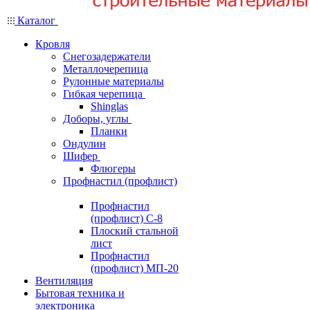
Каталог
Кровля
Снегозадержатели
Металлочерепица
Рулонные материалы
Гибкая черепица
Shinglas
Доборы, углы
Планки
Ондулин
Шифер
Флюгеры
Профнастил (профлист)
Профнастил
(профлист) С-8
Плоский стальной
лист
Профнастил
(профлист) МП-20
Вентиляция
Бытовая техника и
электроника