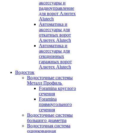
аксессуары и
радиоуправление
для ворот Алютех
Alutech
Автоматика и
аксессуары для
откатных ворот
Алютех Alutech
Автоматика и
аксессуары для
секционных
гаражных ворот
Алютех Alutech
Водосток
Водосточные системы
Металл Профиль
Foramina круглого
сечения
Foramina
прямоугольного
сечения
Водосточные системы
большого диаметра
Водосточная система
оцинкованная